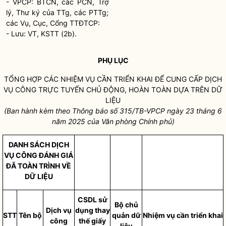
- VPCP: BTCN, các PCN, Trợ
lý, Thư ký của TTg, các PTTg;
các Vụ, Cục, Cổng TTĐTCP:
- Lưu: VT, KSTT (2b).
PHỤ LỤC
TỔNG HỢP CÁC NHIỆM VỤ CẦN TRIỂN KHAI ĐỂ CUNG CẤP DỊCH
VỤ CÔNG TRỰC TUYẾN CHỦ ĐỘNG, HOÀN TOÀN DỰA TRÊN DỮ
LIỆU
(Ban hành kèm theo Thông báo số 315/TB-VPCP ngày 23 tháng 6
năm 2025 của Văn phòng Chính phủ)
DANH SÁCH DỊCH
VỤ CÔNG ĐÁNH GIÁ
ĐÃ TOÀN TRÌNH VỀ
DỮ LIỆU
CSDL sử
Bộ chủ
Dịch vụ
dụng thay
STT
Tên bộ
quản dữ
Nhiệm vụ cần triển khai
công
thế giấy
liệu