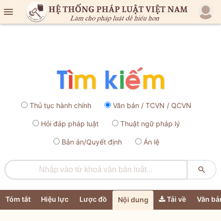

Thủ tục hành chính
Văn bản / TCVN / QCVN
Hỏi đáp pháp luật
Thuật ngữ pháp lý
Bản án/Quyết định
Án lệ

Tóm tắt
Hiệu lực
Lược đồ
Tải về
Văn bả
Nội dung