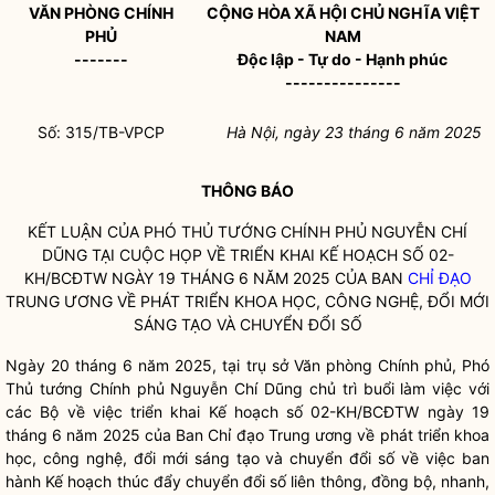
VĂN PHÒNG CHÍNH
CỘNG HÒA XÃ HỘI CHỦ NGHĨA VIỆT
PHỦ
NAM
-------
Độc lập - Tự do - Hạnh phúc
---------------
Số: 315/TB-VPCP
Hà Nội, ngày 23 tháng 6 năm 2025
THÔNG BÁO
KẾT LUẬN CỦA PHÓ THỦ TƯỚNG CHÍNH PHỦ NGUYỄN CHÍ
DŨNG TẠI CUỘC HỌP VỀ TRIỂN KHAI KẾ HOẠCH SỐ 02-
KH/BCĐTW NGÀY 19 THÁNG 6 NĂM 2025 CỦA BAN
CHỈ ĐẠO
TRUNG ƯƠNG VỀ PHÁT TRIỂN KHOA HỌC, CÔNG NGHỆ, ĐỔI MỚI
SÁNG TẠO VÀ CHUYỂN ĐỔI SỐ
Ngày 20 tháng 6 năm 2025, tại trụ sở Văn phòng Chính phủ, Phó
Thủ tướng Chính phủ Nguyễn Chí Dũng chủ trì buổi làm việc với
các Bộ về việc triển khai Kế hoạch số 02-KH/BCĐTW ngày 19
tháng 6 năm 2025 của Ban
Chỉ đạo
Trung ương về phát triển khoa
học, công nghệ, đổi mới sáng tạo và chuyển đổi số về việc ban
hành Kế hoạch thúc đẩy chuyển đổi số liên thông, đồng bộ, nhanh,