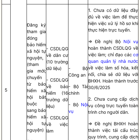
1. Chưa có dữ liệu đầy
đủ về việc làm để thực
hiện việc xử lý hồ sơ khi
Đăng ký
thực hiện trực tuyến.
tham gia
đóng
=> Đề nghị Bộ
Nội vụ
bảo hiểm
hoàn thành CSDLQG về
- CSDLQG
xã hội tự
việc làm;
chỉ đạo
các
cơ
về dân cư
nguyện,
quan quản lý nhà nước
(10 trường
(tham
về việc làm số hóa, kết
dữ liệu)
- Bộ
gia mới;
nối, chia sẻ dữ liệu với
Công an
chuyển
- CSDLQG
BHXH. Hoàn thành trước
từ bảo
về bảo
- Bộ Tài
30/6/2025
5
hiểm xã
hiểm (16
chính
hội bắt
2. Chưa cung cấp dịch
trường dữ
buộc
- Bộ
Nội
vụ công trực tuyến toàn
liệu)
sang bảo
vụ
trình cho người dân.
hiểm xã
- CSDLQG
hội tự
=> Đề nghị BHXH hoàn
về việc
nguyện)
thành việc tái cấu trúc
làm
quy trình, cung cấp dịch