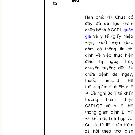
tờ
Hạn chế: (1) Chưa có
đầy đủ dữ liệu khám
chữa bệnh ở CSDL
quốc
gia
về y tế (giấy nhập
viện, xuất viện (bao
gồm cả thông tin chỉ
định về việc thực hiện
điều trị ngoại trú);
chuyển tuyến; dữ liệu
chữa bệnh dài ngày,
thuốc men,....), Hệ
thống giám định BH y tế
=> Đề nghị Bộ Y tế khẩn
trương hoàn thiện
CSDLQG về y tế, Hệ
thống giám định BHYT
và kết nối, tích hợp với
Cơ sở dữ liệu bảo hiểm
xã hội theo thời gian