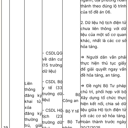
thành theo đúng lộ trình
của tổ đề án 06.
2. Dữ liệu hộ tịch điện tử
chưa liên thông với dữ
liệu của một số cơ quan
khác, nhất là các cơ sở
hỏa táng.
- CSDLQG
=> Người dân vẫn phải
về dân cư
thực hiện thủ tục giấy
(15 trường
để giải quyết ngay vấn
dữ liệu)
đề hỏa táng, an táng.
- CSDL Bộ
Liên
=> Đề nghị Bộ Tư pháp
y tế (33
thông
chủ trì, phối hợp với bộ
trường dữ
- Bộ
đăng ký
Xây dựng tổ chức thực
liệu)
Công an
khai tử,
hiện kết nối, chia sẻ dữ
xóa
liệu giữa Hộ tịch điện tử
- CSDL Hộ
- Bộ Y tế
đăng ký
với các cơ sở hỏa táng.
tịch (23
thường
- Bộ Tư
Hoàn thành trước ngày
trường dữ
trú, giải
19
pháp
30/7/2025.