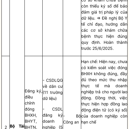
còn thiếu ký số để bảo
đảm giá trị pháp lý của
dữ liệu. => Đề nghị Bộ Y
tế
chỉ đạo
, hướng dẫn
các cơ sở khám chữa
bệnh thực hiện đúng
quy định. Hoàn thành
trước 25/6/2025.
Hạn chế: Hiện nay, chưa
có kiểm soát việc đóng
BHXH không đúng, đầy
đủ theo mức thu nhập
- CSDLQG
thực tế mà doanh
về dân cư
Đăng ký,
nghiệp trả cho người lao
(11 trường
điều
động. Đồng thời, việc
dữ liệu)
chỉnh
thực hiện hợp đồng lao
đóng
- CSDL
động điện tử (có ký số)
BHXH,
đăng ký
- Bộ
của doanh nghiệp còn
BHYT,
doanh
Công an
hạn chế
Bộ Tài
2
BHTN,
nghiệp (5