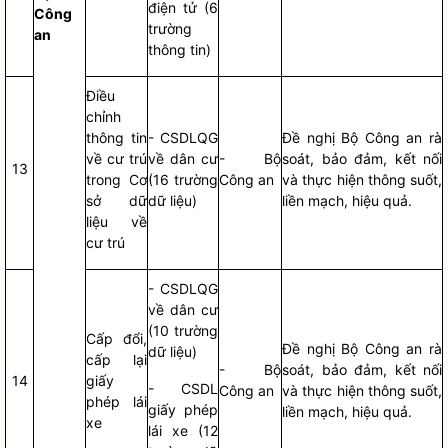
điện tử (6
Công
trường
an
thông tin)
Điều
chỉnh
thông tin
- CSDLQG
Đề nghị Bộ Công an rà
về cư trú
về dân cư
- Bộ
soát, bảo đảm, kết nối
13
trong Cơ
(16 trường
Công an
và thực hiện thông suốt,
sở dữ
dữ liệu)
liền mạch, hiệu quả.
liệu về
cư trú
- CSDLQG
về dân cư
(10 trường
Cấp đổi,
Đề nghị Bộ Công an rà
dữ liệu)
cấp lại
- Bộ
soát, bảo đảm, kết nối
14
giấy
- CSDL
Công an
và thực hiện thông suốt,
phép lái
giấy phép
liền mạch, hiệu quả.
xe
lái xe (12