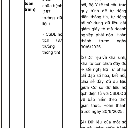
toàn
hội, Bộ Y tế tái cấu trúc
chữa bệnh
trình)
quy trình để tự động
(157
điền thông tin, tự động
trường dữ
tái sử dụng dữ liệu cắt
liệu)
giảm giấy tờ mà doanh
- CSDL hộ
nghiệp phải nộp. Hoàn
tịch (87
thành trước ngày
trường
30/6/2025
thông tin)
(3) Dữ liệu về khai sinh,
khai tử còn chưa đầy đủ
=> Đề nghị Bộ Tư pháp
chỉ đạo
số hóa, kết nối,
chia sẻ đầy đủ dữ liệu
giữa Cơ sở dữ liệu hộ
tịch điện tử với CSDLQG
về bảo hiểm theo thời
gian thực. Hoàn thành
trước ngày 30/6/2025.
(4) Dữ liệu của một số
cơ sở khám chữa bệnh