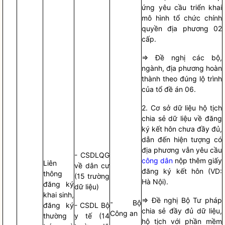
ứng yêu cầu triển khai
mô hình tổ chức
chính
quyền
địa phương 02
cấp.
=> Đề nghị các bộ,
ngành, địa phương hoàn
thành theo đúng lộ trình
của tổ đề án 06.
2. Cơ sở dữ liệu hộ tịch
chia sẻ dữ liệu về đăng
ký kết hôn chưa đầy đủ,
dẫn đến hiện tượng có
địa phương vẫn yêu cầu
- CSDLQG
công dân
nộp thêm giấy
Liên
về dân cư
đăng ký kết hôn (VD:
thông
(15 trường
Hà Nội).
đăng ký
dữ liệu)
khai sinh,
=> Đề nghị Bộ Tư pháp
- Bộ
đăng ký
- CSDL Bộ
chia sẻ đầy đủ dữ liệu,
Công an
thường
y tế (14
hộ tịch với phần mềm