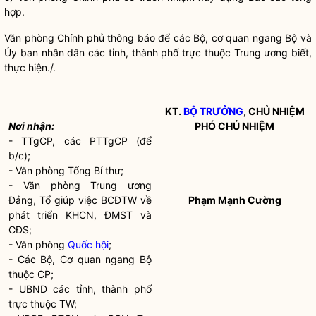
hợp.
Văn phòng Chính phủ thông báo để các Bộ, cơ quan ngang Bộ và
Ủy ban nhân dân các tỉnh, thành phố trực thuộc Trung ương biết,
thực hiện./.
KT.
BỘ TRƯỞNG
, CHỦ NHIỆM
Nơi nhận:
PHÓ CHỦ NHIỆM
- TTgCP, các PTTgCP (để
b/c);
- Văn phòng Tổng Bí thư;
- Văn phòng Trung ương
Đảng, Tổ giúp việc BCĐTW về
Phạm Mạnh Cường
phát triển KHCN, ĐMST và
CĐS;
- Văn phòng
Quốc hội
;
- Các Bộ, Cơ quan ngang Bộ
thuộc CP;
- UBND các tỉnh, thành phố
trực thuộc TW;