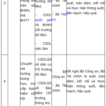
thông tin
- Bộ Tài
trường dữ
3
soát, bảo đảm, kết nối
trên sổ
chính
liệu)
và thực hiện thông suốt,
BHXH,
liền mạch, hiệu quả.
- Bộ
Nội
- CSDL
thẻ
vụ
quốc gia
BHYT
về BHXH
(20 trường
dữ liệu)
- CSDL
việc làm
- CSDLQG
Chuyển
về dân cư
nơi
(10 trường
Đề nghị Bộ Công an, Bộ
- Bộ
hưởng
dữ liệu)
Tài chính rà soát, bảo
Công an
lương
4
đảm, kết nối và thực
- CSDLQG
hưu, trợ
- Bộ Tài
hiện thông suốt, liền
về Bảo
cấp bảo
chính
mạch, hiệu quả.
hiểm (30
hiểm xã
trường
hội
thông tin)