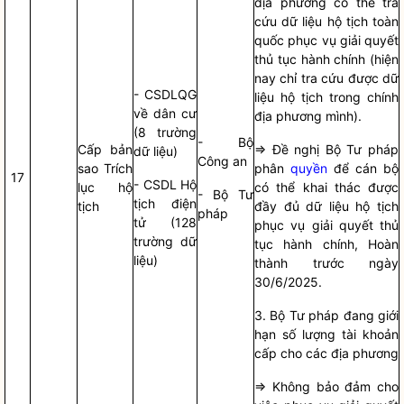
địa phương có thể tra
cứu dữ liệu hộ tịch toàn
quốc phục vụ giải quyết
thủ tục hành chính (hiện
nay chỉ tra cứu được dữ
- CSDLQG
liệu hộ tịch trong chính
về dân cư
địa phương mình).
(8 trường
- Bộ
Cấp bản
=> Đề nghị Bộ Tư pháp
dữ liệu)
Công an
sao Trích
phân
quyền
để cán bộ
17
- CSDL Hộ
lục hộ
có thể khai thác được
- Bộ Tư
tịch điện
tịch
đầy đủ dữ liệu hộ tịch
pháp
tử (128
phục vụ giải quyết thủ
trường dữ
tục hành chính, Hoàn
liệu)
thành trước ngày
30/6/2025.
3. Bộ Tư pháp đang giới
hạn số lượng tài khoản
cấp cho các địa phương
=> Không bảo đảm cho