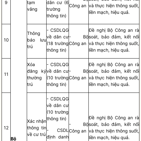
9
tạm
dân cư (6
Công an
và thực hiện thông suốt,
vắng
trường
liền mạch, hiệu quả.
thông tin)
- CSDLQG
Đề nghị Bộ Công an rà
Thông
về dân cư
- Bộ
soát, bảo đảm, kết nối
10
báo lưu
(18 trường
Công an
và thực hiện thông suốt,
trú
thông tin)
liền mạch, hiệu quả.
Xóa
- CSDLQG
Đề nghị Bộ Công an rà
đăng ký
về dân cư
- Bộ
soát, bảo đảm, kết nối
11
thường
(10 trường
Công an
và thực hiện thông suốt,
trú
thông tin)
liền mạch, hiệu quả.
- CSDLQG
về dân cư
(10 trường
Đề nghị Bộ Công an rà
thông tin)
Xác nhận
- Bộ
soát, bảo đảm, kết nối
12
thông tin
- CSDL
Công an
và thực hiện thông suốt,
về cư trú
định danh
liền mạch, hiệu quả.
Bộ