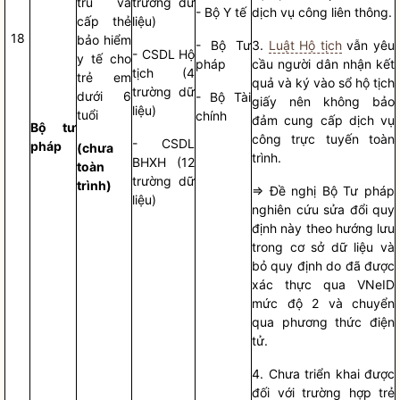
trú và
trường dữ
- Bộ Y tế
dịch vụ công liên thông.
cấp thẻ
liệu)
18
bảo hiểm
- Bộ Tư
3.
Luật Hộ tịch
vẫn yêu
- CSDL Hộ
y tế cho
pháp
cầu người dân nhận kết
tịch (4
trẻ em
quả và ký vào sổ hộ tịch
trường dữ
dưới 6
- Bộ Tài
giấy nên không bảo
liệu)
tuổi
chính
đảm cung cấp dịch vụ
Bộ tư
công trực tuyến toàn
- CSDL
pháp
(chưa
trình.
BHXH (12
toàn
trường dữ
trình)
=> Đề nghị Bộ Tư pháp
liệu)
nghiên cứu sửa đổi quy
định này theo hướng lưu
trong cơ sở dữ liệu và
bỏ quy định do đã được
xác thực qua VNeID
mức độ 2 và chuyển
qua phương thức điện
tử.
4. Chưa triển khai được
đối với trường hợp trẻ