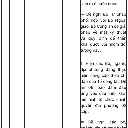
sinh ra ở nước ngoài
=> Đề nghị Bộ Tư pháp
phối hợp với Bộ Ngoại
giao, Bộ Công an có giải
pháp về mặt kỹ thuật
và quy định để triển
khai được với nhóm đối
tượng này.
1. Hiện các Bộ, ngành,
địa phương đang thực
hiện nâng cấp theo
chỉ
đạo
của Tổ
công tác
Đề
án 06, bảo đảm đáp
ứng yêu cầu triển khai
mô hình tổ chức
chính
quyền
địa phương 02
cấp.
=> Đề nghị các bộ,
ngành, địa phương hoàn