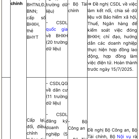
chính
- Bộ Tài
=> Đề nghị CSDL về việc
BHTNLĐ,
trường dữ
chính
làm kết nối, chia sẻ dữ
BNN;
liệu)
liệu với Bảo hiểm xã hội,
cấp sổ
- CSDL
Thuế, Ngân hàng để
BHXH,
quốc gia
kiểm soát việc đóng
thẻ
về BHXH
BHXH;
chỉ đạo
, hướng
BHYT
(20 trường
dẫn các doanh nghiệp
dữ liệu)
thực hiện hợp đồng lao
động, hợp đồng làm
việc điện tử. Hoàn thành
trước ngày 15/7/2025.
- CSDLQG
về dân cư
(11 trường
dữ liệu)
- CSDL
Cấp lại,
đăng ký
- Bộ
đổi, điều
doanh
Công an
Đề nghị Bộ Công an, Bộ
chỉnh
nghiệp (5
Tài chính, Bộ
Nội vụ
rà