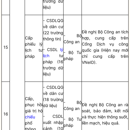
trường dữ
liệu)
- CSDLQG
về dân cư
Đề nghị Bộ Công an tích
(22 trường
- Bộ
Cấp
hợp, cung cấp trên
thông tin)
Công an
phiếu lý
Cổng Dịch vụ công
15
- CSDL
lý
lịch tư
quốc gia
(Hiện nay mới
- Bộ Tư
lịch
tư
pháp
chỉ cung cấp trên
pháp
pháp (16
VNeID).
trường dữ
liệu)
- CSDLQG
về dân cư
Cấp,
(18 trường
- Bộ
phục hồi
Đề nghị Bộ Công an rà
dữ liệu)
Công an
giá trị hộ
soát, bảo đảm, kết nối
16
- CSDL
chiếu
và thực hiện thông suốt,
- Bộ Tư
xuất nhập
phổ
liền mạch, hiệu quả.
pháp
cảnh (10
thông