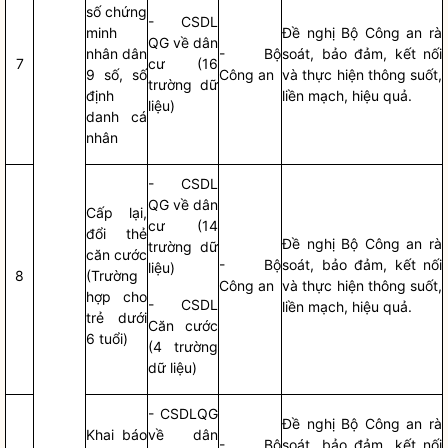
số chứng
- CSDL
minh
Đề nghị Bộ Công an rà
QG về dân
nhân dân
- Bộ
soát, bảo đảm, kết nối
7
cư (16
9 số, số
Công an
và thực hiện thông suốt,
trường dữ
định
liền mạch, hiệu quả.
liệu)
danh cá
nhân
- CSDL
QG về dân
Cấp lại,
cư (14
đổi thẻ
Đề nghị Bộ Công an rà
trường dữ
căn cước
- Bộ
soát, bảo đảm, kết nối
liệu)
8
(Trường
Công an
và thực hiện thông suốt,
hợp cho
- CSDL
liền mạch, hiệu quả.
trẻ dưới
Căn cước
6 tuổi)
(4 trường
dữ liệu)
- CSDLQG
Đề nghị Bộ Công an rà
Khai báo
về dân
- Bộ
soát, bảo đảm, kết nối