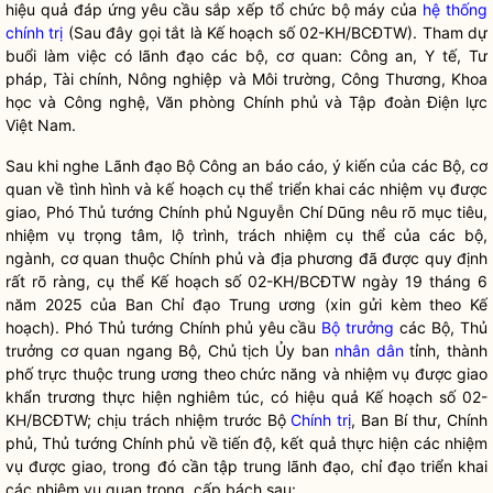
hiệu quả đáp ứng yêu cầu sắp xếp tổ chức bộ máy của
hệ thống
chính trị
(Sau đây gọi tắt là Kế hoạch số 02-KH/BCĐTW). Tham dự
buổi làm việc có lãnh đạo các bộ, cơ quan: Công an, Y tế, Tư
pháp, Tài chính, Nông nghiệp và Môi trường, Công Thương, Khoa
học và Công nghệ, Văn phòng Chính phủ và Tập đoàn Điện lực
Việt Nam.
Sau khi nghe Lãnh đạo Bộ Công an báo cáo, ý kiến của các Bộ, cơ
quan về tình hình và kế hoạch cụ thể triển khai các nhiệm vụ được
giao, Phó Thủ tướng Chính phủ Nguyễn Chí Dũng nêu rõ mục tiêu,
nhiệm vụ trọng tâm, lộ trình, trách nhiệm cụ thể của các bộ,
ngành, cơ quan thuộc Chính phủ và địa phương đã được quy định
rất rõ ràng, cụ thể Kế hoạch số 02-KH/BCĐTW ngày 19 tháng 6
năm 2025 của Ban
Chỉ đạo
Trung ương (xin gửi kèm theo Kế
hoạch). Phó Thủ tướng Chính phủ yêu cầu
Bộ trưởng
các Bộ, Thủ
trưởng cơ quan ngang Bộ, Chủ tịch Ủy ban
nhân dân
tỉnh, thành
phố trực thuộc trung ương theo chức năng và nhiệm vụ được giao
khẩn trương thực hiện nghiêm túc, có hiệu quả Kế hoạch số 02-
KH/BCĐTW; chịu trách nhiệm trước Bộ
Chính trị
, Ban Bí thư, Chính
phủ, Thủ tướng Chính phủ về tiến độ, kết quả thực hiện các nhiệm
vụ được giao, trong đó cần tập trung lãnh đạo,
chỉ đạo
triển khai
các nhiệm vụ quan trọng, cấp bách sau: