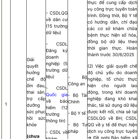
thực để cung cấp dịch
vụ công trực tuyến toàn
- CSDLQG
trình. Đồng thời, Bộ Y tế
về dân cư
có hướng dẫn,
chỉ đạo
(15 trường
các cơ sở khám chữa
dữ liệu)
bệnh thực hiện số hóa,
đồng bộ dữ liệu theo
- CSDL
thời gian thực. Hoàn
Đăng ký
thành trước 30/6/2025
doanh
Giải
nghiệp (5
quyết
(2) Việc giải quyết chế
trường dữ
hưởng
độ chủ yếu do doanh
liệu)
- Bộ
chế độ
nghiệp, tổ chức thực
Công an
ốm đau,
hiện cho người lao
- CSDL
thai sản,
động, trong khi doanh
Quốc gia
- Bộ Tài
trợ cấp
nghiệp đang khó khai
về bảo
Chính
1
dưỡng
thác, tái sử dụng dữ liệu
hiểm (12
sức phục
được kết nối, chia sẻ tại
- Bộ Y tế
trường
hồi sức
CSDLQG về BH; CSDL
thông tin)
khỏe
- Bộ Tư
QG về y tế để thực hiện
pháp
dịch vụ công trực tuyến
- CSDL về
(chưa
=> Đề nghị Bảo hiểm xã
khám