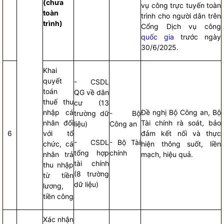
(chưa
vụ công trực tuyến toàn
toàn
trình cho người dân trên
trình)
Cổng Dịch vụ công
quốc gia
trước ngày
30/6/2025.
Khai
quyết
- CSDL
toán
QG về dân
thuế thu
cư (13
nhập cá
Đề nghị Bộ Công an, Bộ
trường dữ
- Bộ
nhân đối
Tài chính rà soát, bảo
liệu)
Công an
6
với tổ
đảm kết nối và thực
- CSDL
- Bộ Tài
chức, cá
hiện thông suốt, liền
tổng hợp
chính
nhân trả
mạch, hiệu quả.
tài chính
thu nhập
(8 trường
từ tiền
dữ liệu)
lương,
tiền công
Xác nhận