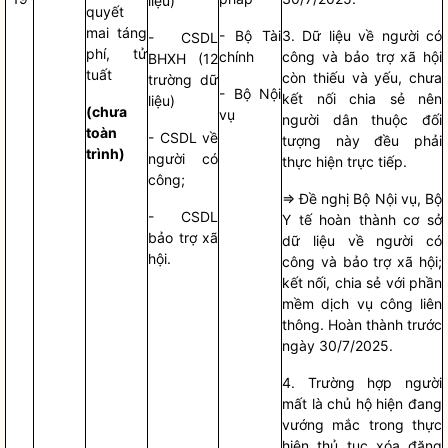
liệu)
quyết
mai táng
- Bộ Tài
3. Dữ liệu về người có
- CSDL
phí, tử
chính
công và bảo trợ xã hội
BHXH (12
tuất
còn thiếu và yếu, chưa
trường dữ
- Bộ
Nội
kết nối chia sẻ nên
liệu)
(chưa
vụ
người dân thuộc đối
toàn
- CSDL về
tượng này đều phải
trình)
người có
thực hiện trực tiếp.
công;
=> Đề nghị Bộ
Nội vụ
, Bộ
- CSDL
Y tế hoàn thành cơ sở
bảo trợ xã
dữ liệu về người có
hội.
công và bảo trợ xã hội;
kết nối, chia sẻ với phần
mềm dịch vụ công liên
thông. Hoàn thành trước
ngày 30/7/2025.
4. Trường hợp người
mất là chủ hộ hiện đang
vướng mắc trong thực
hiện thủ tục xóa đăng