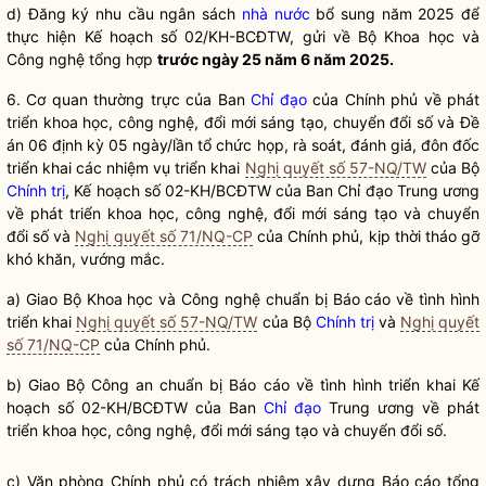
d) Đăng ký nhu cầu ngân sách
nhà nước
bổ sung năm 2025 để
thực hiện Kế hoạch số 02/KH-BCĐTW, gửi về Bộ Khoa học và
Công nghệ tổng hợp
trước ngày 25 năm 6 năm 2025.
6. Cơ quan thường trực của Ban
Chỉ đạo
của Chính phủ về phát
triển khoa học, công nghệ, đổi mới sáng tạo, chuyển đổi số và Đề
án 06 định kỳ 05 ngày/lần tổ chức họp, rà soát, đánh giá, đôn đốc
triển khai các nhiệm vụ triển khai
Nghị quyết số 57-NQ/TW
của Bộ
Chính trị
, Kế hoạch số 02-KH/BCĐTW của Ban
Chỉ đạo
Trung ương
về phát triển khoa học, công nghệ, đổi mới sáng tạo và chuyển
đổi số và
Nghị quyết số 71/NQ-CP
của Chính phủ, kịp thời tháo gỡ
khó khăn, vướng mắc.
a) Giao Bộ Khoa học và Công nghệ chuẩn bị Báo cáo về tình hình
triển khai
Nghị quyết số 57-NQ/TW
của Bộ
Chính trị
và
Nghị quyết
số 71/NQ-CP
của Chính phủ.
b) Giao Bộ Công an chuẩn bị Báo cáo về tình hình triển khai Kế
hoạch số 02-KH/BCĐTW của Ban
Chỉ đạo
Trung ương về phát
triển khoa học, công nghệ, đổi mới sáng tạo và chuyển đổi số.
c) Văn phòng Chính phủ có trách nhiệm xây dựng Báo cáo tổng