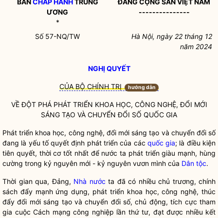
BAN
CHẤP HÀNH
TRUNG
ĐẢNG CỘNG SẢN VIỆT NAM
ƯƠNG
---------------
*
Số 57-NQ/TW
Hà Nội, ngày 22 tháng 12
năm 2024
NGHỊ QUYẾT
CỦA BỘ CHÍNH TRỊ
hướng dẫn
VỀ ĐỘT PHÁ PHÁT TRIỂN KHOA HỌC, CÔNG NGHỆ, ĐỔI MỚI
SÁNG TẠO VÀ CHUYỂN ĐỔI SỐ
QUỐC GIA
Phát triển khoa học, công nghệ
, đổi mới sáng tạo và c
huyển đổi số
đang là yếu tố quyết định phát triển của các
quốc gia
; là điều kiện
tiên quyết, thời cơ tốt nhất để nước ta phát triển
giàu
mạnh, hùng
cường trong kỷ nguyên mới - kỷ nguyên vươn mình của
Dân tộc
.
Thời gian qua, Đảng,
Nhà nước
ta đã có nhiều chủ trương, chính
sách đẩy mạnh ứng dụng, phát triển khoa học, công nghệ, thúc
đẩy đổi mới sáng tạo và chuyển đổi số, chủ động, tích cực tham
gia cuộc Cách mạng công nghiệp lần thứ tư, đạt được
nhiều
kết