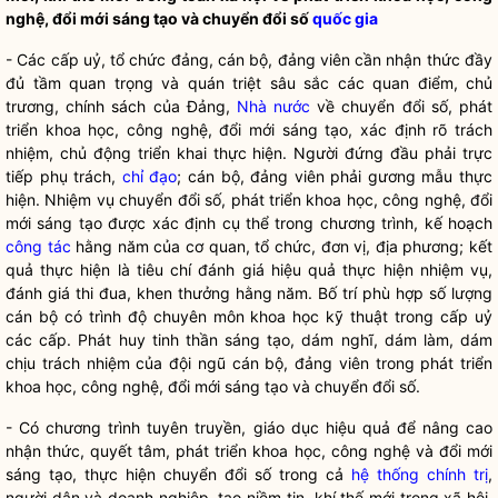
nghệ
,
đổi mới sáng tạo và chuyển đổi số
quốc gia
- Các cấp uỷ, tổ chức đảng, cán bộ, đảng viên cần nhận thức đầy
đủ tầm quan trọng và quán triệt sâu sắc các quan điểm, chủ
trương, chính sách của Đảng,
Nhà nước
về chuyển đổi số, phát
triển khoa học, công nghệ, đổi mới sáng tạo, xác định rõ trách
nhiệm, chủ động triển khai thực hiện. Người đứng đầu phải trực
tiếp phụ trách,
chỉ đạo
; cán bộ, đảng viên
phải
gương mẫu thực
hiện. Nhiệm vụ chuyển đổi số, phát triển khoa học, công nghệ, đổi
mới sáng tạo được xác định cụ thể trong chương trình, kế hoạch
công tác
hằng năm của cơ quan, tổ chức, đơn vị, địa phương; kết
quả thực hiện là tiêu chí đánh giá hiệu quả thực hiện nhiệm vụ,
đánh giá thi đua, khen thưởng hằng năm. Bố trí phù hợp số lượng
cán bộ có trình độ chuyên môn khoa học kỹ thuật trong cấp uỷ
các cấp. Phát huy tinh thần sáng tạo, dám nghĩ, dám làm, dám
chịu trách nhiệm của đội ngũ cán bộ, đảng viên trong phát triển
khoa học, công nghệ, đổi mới sáng tạo và chuyển đổi số.
- Có chương trình tuyên truyền, giáo dục
hiệu quả
để nâng cao
nhận thức, quyết tâm, phát triển khoa học, công nghệ và đổi mới
sáng tạo, thực hiện chuyển đổi số trong cả
hệ thống chính trị
,
người dân và doanh nghiệp, tạo niềm tin, khí thế mới trong xã hội.