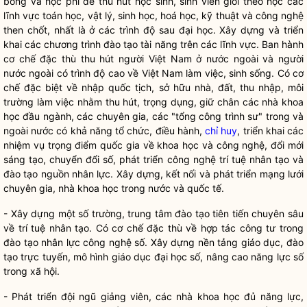
bổng và học phí để thu hút học sinh, sinh viên giỏi theo học các
lĩnh vực toán học, vật lý, sinh học, hoá học, kỹ thuật và công nghệ
then chốt, nhất là ở các trình độ sau đại học. Xây dựng và triển
khai các chương trình đào tạo tài năng trên các lĩnh vực. Ban hành
cơ chế đặc thù thu hút người Việt Nam ở nước ngoài
và người
nước ngoài có trình độ cao
về Việt Nam làm việc, sinh sống. Có cơ
chế đặc biệt về nhập quốc tịch, sở hữu nhà, đất, thu nhập, môi
trường làm việc nhằm thu hút, trọng dụng, giữ chân các nhà khoa
học đầu ngành, các chuyên gia, các "tổng công trình sư" trong và
ngoài nước có khả năng
tổ chức, điều hành,
chỉ huy
, triển khai các
nhiệm vụ trọng điểm
quốc gia
về khoa học và công nghệ, đổi mới
sáng tạo, chuyển đổi số, phát triển công nghệ trí tuệ nhân tạo và
đào tạo nguồn nhân lực. Xây dựng, kết nối và phát triển mạng lưới
chuyên gia, nhà khoa học trong nước và quốc tế.
- Xây dựng một số trường, trung tâm đào tạo tiên tiến chuyên sâu
về trí tuệ nhân tạo. Có cơ chế đặc thù
về
hợp tác công tư trong
đào tạo nhân lực công nghệ số. Xây dựng nền tảng giáo dục, đào
tạo trực tuyến, mô hình giáo dục đại học số, nâng cao năng lực số
trong xã hội.
- Phát triển đội ngũ giảng viên, các nhà khoa học đủ năng lực,