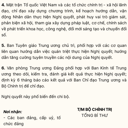
4.
Mặt trận Tổ quốc Việt Nam và các tổ chức
chính trị
- xã hội
lãnh
đạo,
chỉ đạo
xây dựng chương trình, kế hoạch hướng dẫn, vận
động
Nhân dân
thực hiện
Nghị quyết
, phát huy vai trò giám sát,
phản biện xã hội, tham gia xây dựng pháp
luật
, cơ chế, chính sách
về phát triển khoa học, công nghệ, đổi mới sáng tạo và chuyển đổi
số.
5.
Ban Tuyên giáo Trung ương chủ trì, phối hợp với các cơ quan
liên quan hướng dẫn việc quán triệt thực hiện
Nghị quyết
; hướng
dẫn tăng cường tuyên truyền các nội dung của
Nghị quyết
.
6.
Văn phòng Trung ương Đảng phối hợp với Ban Kinh tế Trung
ương theo dõi, kiểm tra, đánh giá kết quả thực hiện
Nghị quyết
;
định kỳ 6 tháng báo cáo kết quả với Ban
Chỉ đạo
Trung ương và
Bộ
Chính trị
để
chỉ đạo
.
Nghị quyết
này phổ biến đến chi bộ.
T/M BỘ
CHÍNH TRỊ
Nơi nhận:
TỔNG BÍ THƯ
- Các ban đảng, cấp uỷ, tổ
chức đảng