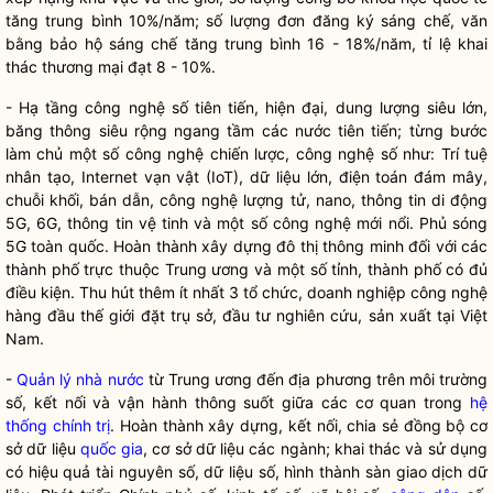
tăng trung bình 10%/năm; số lượng đơn đăng ký sáng chế, văn
bằng bảo hộ sáng chế tăng trung bình 16 - 18%/năm, tỉ lệ khai
thác thương mại đạt 8 - 10%.
- Hạ tầng công nghệ số tiên tiến, hiện đại, dung lượng siêu lớn,
băng thông siêu rộng ngang tầm các nước tiên tiến; từng bước
làm chủ một số công nghệ chiến lược, công nghệ số như: Trí tuệ
nhân tạo, Internet vạn vật (IoT), dữ liệu lớn, điện toán đám mây,
chuỗi khối, bán dẫn, công nghệ lượng tử, nano, thông tin di động
5G, 6G, thông tin vệ tinh và một số công nghệ mới nổi. Phủ sóng
5G toàn quốc. Hoàn thành xây dựng đô thị thông minh đối với các
thành phố trực thuộc Trung ương và một số tỉnh, thành phố có đủ
điều kiện. Thu hút thêm ít nhất 3 tổ chức, doanh nghiệp công nghệ
hàng đầu thế giới đặt trụ sở, đầu tư nghiên cứu, sản xuất tại Việt
Nam.
-
Quản lý nhà nước
từ Trung ương đến địa phương trên môi trường
số, kết nối và vận hành thông suốt giữa các cơ quan trong
hệ
thống chính trị
. Hoàn thành xây dựng, kết nối, chia sẻ đồng bộ cơ
sở dữ liệu
quốc gia
, cơ sở dữ liệu các ngành; khai thác và sử dụng
có hiệu quả tài nguyên số, dữ liệu số, hình thành sàn giao dịch dữ