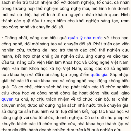
sách miễn trừ trách nhiệm đối với doanh nghiệp, tổ chức, cá nhân
trong trường hợp thử nghiệm công nghệ mới, mô hình kinh doanh
mới mà có thiệt hại về kinh tế do nguyên nhân khách quan. Hình
thành các quỹ đầu tư mạo hiểm cho khởi nghiệp sáng tạo, ươm
tạo công nghệ và chuyển đổi số.
- Thống nhất
, nâng cao hiệu quả
quản lý nhà nước
về khoa học,
công nghệ, đổi mới sáng tạo và chuyển đổi số. Phát triển các viện
nghiên cứu, trường đại học trở thành các chủ thể nghiên cứu
mạnh, kết hợp chặt chẽ giữa nghiên cứu, ứng dụng và đào tạo.
Đầu tư, nâng cấp Viện Hàn lâm Khoa học và Công nghệ Việt Nam,
Viện Hàn lâm Khoa học xã hội Việt Nam, cùng các cơ sở nghiên
cứu khoa học và đổi mới sáng tạo trọng điểm
quốc gia
.
Sáp nhập,
giải thể các tổ chức khoa học và công nghệ hoạt động không hiệu
quả. Có cơ chế
, chính sách
hỗ trợ, phát triển các tổ chức nghiên
cứu khoa học và công nghệ công lập hoạt động hiệu quả; giao
quyền
tự chủ, tự chịu trách nhiệm về tổ chức, cán bộ, tài chính,
chuyên môn; được sử dụng ngân sách nhà nước thuê chuyên gia,
sử dụng tài sản hữu hình và trí tuệ để liên kết, hợp tác khoa học và
công nghệ với các tổ chức, doanh nghiệp. Có cơ chế cho phép và
khuyến khích các tổ chức nghiên cứu, nhà khoa học thành lập và
tham gia điều hành doanh nghiệp dựa trên kết quả nghiên cứu.