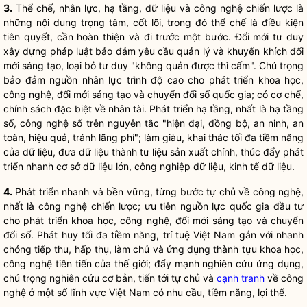
3.
Thể chế, nhân lực, hạ tầng, dữ liệu và công nghệ chiến lược là
những nội dung trọng tâm,
cốt lõi
, trong đó thể chế là điều kiện
tiên quyết, cần hoàn thiện và đi trước một bước. Đổi mới tư duy
xây dựng pháp
luật
bảo đảm yêu cầu quản lý và khuyến khích đổi
mới sáng tạo,
loại
bỏ tư duy "không quản được thì cấm".
Chú trọng
b
ảo đảm nguồn nhân lực trình độ cao cho phát triển khoa học,
công nghệ, đổi mới sáng tạo và chuyển đổi số
quốc gia
; có cơ chế,
chính sách đặc biệt về nhân tài. Phát triển hạ tầng, nhất là hạ tầng
số, công nghệ số trên nguyên tắc "hiện đại, đồng bộ, an ninh
,
an
toàn, hiệu quả, tránh lãng phí"; làm giàu, khai thác tối đa tiềm năng
của dữ liệu, đưa dữ liệu thành tư liệu sản xuất chính, thúc đẩy phát
triển nhanh
cơ sở dữ liệu lớn, công nghiệp dữ liệu,
kinh tế dữ liệu.
4.
Phát triển nhanh và bền vững, từng bước tự chủ về công nghệ,
nhất là công nghệ chiến lược; ưu tiên nguồn lực
quốc gia
đầu tư
cho phát triển khoa học, công nghệ, đổi mới sáng tạo và chuyển
đổi số. Phát huy tối đa tiềm năng, trí tuệ Việt Nam gắn với nhanh
chóng tiếp thu, hấp thụ, làm chủ và ứng dụng thành tựu khoa học,
công nghệ tiên tiến của thế giới; đẩy mạnh nghiên cứu ứng dụng,
chú trọng nghiên cứu cơ bản, tiến tới tự chủ và
cạnh tranh
về công
nghệ ở một số lĩnh vực Việt Nam có nhu cầu, tiềm năng, lợi thế.