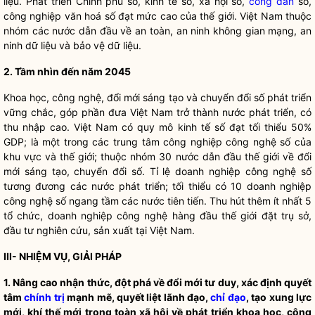
liệu. Phát triển Chính phủ số, kinh tế số, xã hội số,
công dân
số,
công nghiệp văn hoá số đạt mức cao của thế giới. Việt Nam thuộc
nhóm các nước dẫn đầu về an toàn, an ninh không gian mạng, an
ninh dữ liệu và bảo vệ dữ liệu.
2. Tầm nhìn đến năm 2045
Khoa học, công nghệ, đổi mới sáng tạo
và chuyển đổi số
phát triển
vững chắc, góp phần đưa Việt Nam trở thành nước phát triển, có
thu nhập cao. Việt Nam có quy mô kinh tế số đạt tối thiểu 50%
GDP; là một trong các trung tâm công nghiệp công nghệ số của
khu vực và thế giới; thuộc nhóm 30 nước dẫn đầu thế giới về đổi
mới sáng tạo, chuyển đổi số. Tỉ lệ doanh nghiệp công nghệ số
tương đương các nước phát triển; tối thiểu có 10 doanh nghiệp
công nghệ số ngang tầm các nước tiên tiến. Thu hút thêm ít nhất 5
tổ chức, doanh nghiệp công nghệ hàng đầu thế giới đặt trụ sở,
đầu tư nghiên cứu, sản xuất tại Việt Nam.
III- NHIỆM VỤ, GIẢI PHÁP
1. Nâng cao nhận thức,
đột phá về
đổi mới tư duy, xác định quyết
tâm
chính trị
mạnh mẽ, quyết liệt lãnh đạo,
chỉ đạo
, tạo xung lực
mới, khí thế mới trong toàn xã hội về phát triển khoa học, công