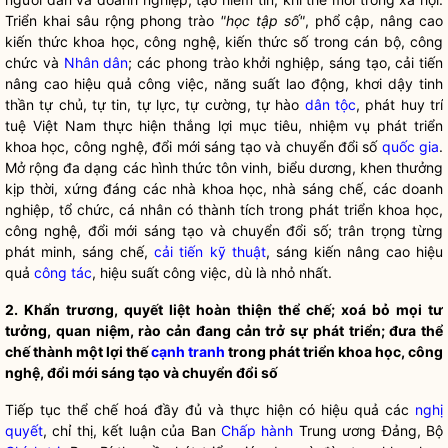
Triển khai sâu rộng phong trào
"học tập số"
, phổ cập
, nâng cao
kiến thức khoa học, công nghệ, kiến thức số trong
cán bộ, công
chức và
Nhân dân
; các phong trào khởi nghiệp, sáng tạo, cải tiến
nâng cao hiệu quả công việc,
năng suất lao động,
khơi dậy tinh
thần tự chủ, tự tin, tự lực, tự cường, tự hào
dân tộc
, phát huy trí
tuệ Việt Nam thực hiện thắng lợi mục tiêu, nhiệm vụ phát triển
khoa học, công nghệ, đổi mới sáng tạo và chuyển đổi số
quốc gia
.
Mở rộng đa dạng các hình thức tôn vinh, biểu dương, khen thưởng
kịp thời, xứng đáng các nhà khoa học, nhà sáng chế, các doanh
nghiệp, tổ chức, cá nhân có thành tích trong phát triển khoa học,
công nghệ, đổi mới sáng tạo và chuyển đổi số
; trân trọng từng
phát minh, sáng chế,
cải tiến kỹ thuật
, sáng kiến nâng cao hiệu
quả
công tác
, hiệu suất công việc, dù là nhỏ nhất.
2. Khẩn trương, quyết liệt hoàn thiện thể chế; xoá bỏ mọi tư
tưởng, quan niệm, rào cản đang cản trở sự phát triển; đưa thể
chế thành một lợi thế
cạnh tranh
trong phát triển khoa học, công
nghệ, đổi mới sáng tạo và chuyển đổi số
Tiếp tục thể chế hoá đầy đủ và thực hiện có hiệu quả các
nghị
quyết
, chỉ thị, kết luận của Ban
Chấp hành
Trung ương Đảng, Bộ