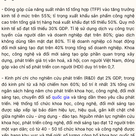
- Đóng góp của năng suất nhân tố tổng hợp (TFP) vào tăng trưởng
kinh tế ở mức trên 55%; tỉ trọng xuất khẩu sản phẩm công nghệ
cao trên tổng giá trị hàng hoá xuất khẩu đạt tối thiểu 50%. Quy mô
kinh tế số đạt tối thiểu 30% GDP. Tỉ lệ sử dụng dịch vụ công trực
tuyến của người dân và doanh nghiệp đạt trên 80%; giao dịch
không dùng tiền mặt đạt 80%. Tỉ lệ doanh nghiệp có hoạt động
đổi mới sáng tạo đạt
trên
40% trong tổng số doanh nghiệp. Khoa
học, công nghệ và đổi mới sáng tạo góp phần quan trọng xây
dựng, phát triển giá trị văn hoá, xã hội, con người Việt Nam, đóng
góp vào chỉ số phát triển con người (HDI) duy trì trên 0,7.
-
Kinh phí chi cho nghiên cứu phát triển (R&D) đạt 2% GDP, trong
đó kinh phí từ xã hội chiếm hơn 60%;
bố trí ít nhất 3% tổng chi
ngân sách hằng năm cho
phát triển khoa học, công nghệ, đổi mới
sáng tạo,
chuyển đổi số
quốc gia
và tăng dần theo yêu cầu phát
triển. Hệ thống tổ chức khoa học, công nghệ, đổi mới sáng tạo
được sắp xếp lại bảo đảm hiệu lực, hiệu quả, gắn kết chặt chẽ
giữa nghiên cứu - ứng dụng - đào tạo. Nguồn nhân lực nghiên cứu
khoa học, phát triển công nghệ, đổi mới sáng tạo đạt 12 người trên
một vạn dân; có từ 40 - 50 tổ chức khoa học và công nghệ được
xếp hạng khu vực và thế giới; số lượng công bố khoa học quốc tế