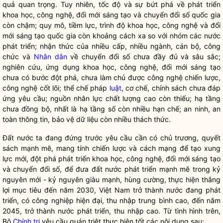
quả quan trọng. Tuy nhiên, tốc độ
và sự bứt phá về
phát triển
khoa học, công nghệ, đổi mới sáng tạo
và chuyển đổi số
quốc gia
còn chậm;
quy mô,
tiềm lực, trình độ khoa học, công nghệ và đổi
mới sáng tạo
quốc gia
còn khoảng cách
xa
so với nhóm các nước
phát triển; nhận thức của nhiều cấp, nhiều ngành
, cán bộ, công
chức
và
Nhân dân
về chuyển đổi số chưa đầy đủ và sâu sắc;
nghiên cứu
, ứng dụng
khoa học, công nghệ, đổi mới sáng tạo
chưa có bước đột phá, chưa làm chủ được công nghệ chiến lược,
công nghệ cốt lõi; thể chế
pháp
luật
, cơ chế, chính sách chưa đáp
ứng yêu cầu; nguồn nhân lực chất lượng cao còn thiếu; hạ tầng
chưa đồng bộ, nhất là hạ tầng số còn nhiều hạn chế; an ninh, an
toàn thông tin, bảo vệ dữ liệu còn nhiều thách thức.
Đất nước ta đang đứng trước yêu cầu cần có chủ trương, quyết
sách mạnh mẽ, mang tính
chiến lược và
cách mạng để tạo xung
lực mới, đột phá phát triển khoa học, công nghệ, đổi mới sáng tạo
và chuyển đổi số,
để đưa đất nước
phát triển
mạnh mẽ
trong kỷ
nguyên mới
- kỷ nguyên giàu mạnh, hùng cường
, thực hiện thắng
lợi mục tiêu đến năm 2030, Việt Nam trở thành nước đang phát
triển, có công nghiệp hiện đại, thu nhập trung bình cao, đến năm
2045, trở thành nước phát triển, thu nhập cao. Từ tình hình trên,
Bộ
Chính trị
yêu cầu quán triệt thực hiện tốt các nội dung sau: