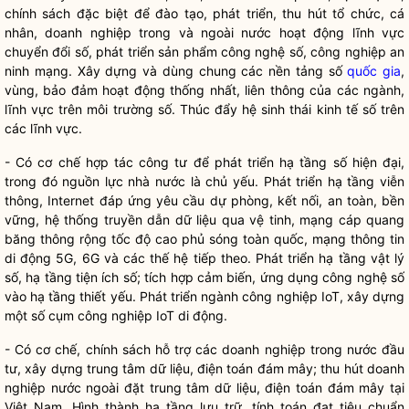
chính sách đặc biệt
để
đào tạo, phát triển, thu hút tổ chức, cá
nhân, doanh nghiệp trong và ngoài nước hoạt động lĩnh vực
chuyển đổi số, phát triển sản phẩm công nghệ số, công nghiệp an
ninh mạng. Xây dựng và dùng chung các nền tảng số
quốc gia
,
vùng, bảo đảm hoạt động thống nhất, liên thông của các ngành,
lĩnh vực trên môi trường số. Thúc đẩy hệ sinh thái kinh tế số trên
các lĩnh vực.
- Có cơ chế hợp tác công tư để phát triển hạ tầng số hiện đại,
trong đó nguồn lực
nhà nước
là chủ yếu. Phát triển hạ tầng viễn
thông, Internet đáp ứng yêu cầu dự phòng, kết nối, an toàn, bền
vững, hệ thống truyền dẫn dữ liệu qua vệ tinh, mạng cáp quang
băng thông rộng tốc độ cao phủ sóng toàn quốc, mạng thông tin
di động 5G, 6G và các thế hệ tiếp theo. Phát triển hạ tầng vật lý
số, hạ tầng tiện ích số; tích hợp cảm biến, ứng dụng công nghệ số
vào hạ tầng thiết yếu. Phát triển ngành công nghiệp IoT, xây dựng
một số cụm công nghiệp IoT di động.
- Có cơ chế, chính sách hỗ trợ các doanh nghiệp trong nước đầu
tư, xây dựng trung tâm dữ liệu, điện toán đám mây; thu hút doanh
nghiệp nước ngoài đặt trung tâm dữ liệu, điện toán đám mây tại
Việt Nam. Hình thành hạ tầng lưu trữ, tính toán đạt tiêu chuẩn