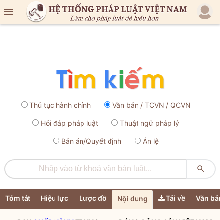

Thủ tục hành chính
Văn bản / TCVN / QCVN
Hỏi đáp pháp luật
Thuật ngữ pháp lý
Bản án/Quyết định
Án lệ

Tóm tắt
Hiệu lực
Lược đồ
Tải về
Văn bả
Nội dung