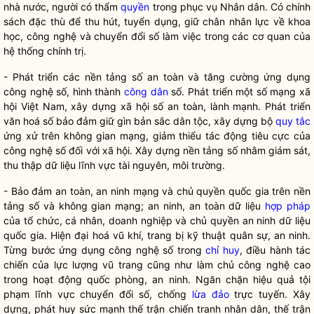
nhà nước
, người có thẩm
quyền
trong phục vụ
N
hân dân. Có chính
sách đặc thù để thu hút, tuyển dụng, giữ chân nhân lực về khoa
học, công nghệ và chuyển đổi số làm việc trong các cơ quan của
hệ thống chính trị
.
- Phát triển các nền tảng số an toàn và tăng cường ứng dụng
công nghệ số, hình thành
công dân
số. Phát triển một số mạng xã
hội Việt Nam, xây dựng xã hội số an toàn, lành mạnh. Phát triển
văn hoá số bảo đảm giữ gìn bản sắc
dân tộc
, xây dựng bộ
quy tắc
ứng xử trên không gian mạng, giảm thiểu tác động tiêu cực của
công nghệ số đối với xã hội. Xây dựng nền tảng số nhằm giám sát,
thu thập dữ liệu lĩnh vực tài nguyên, môi trường.
- Bảo đảm an toàn, an ninh mạng và chủ quyền
quốc gia
trên
nền
tảng số và
không gian mạng; an ninh, an toàn dữ liệu
hợp pháp
của tổ chức, cá nhân, doanh nghiệp và chủ quyền an ninh dữ liệu
quốc gia
. Hiện đại hoá vũ khí, trang bị kỹ thuật quân sự, an ninh.
Từng bước ứng dụng công nghệ số trong
chỉ huy
, điều hành tác
chiến của lực lượng vũ trang cũng như làm chủ công nghệ cao
trong hoạt động quốc phòng, an ninh. Ngăn chặn hiệu quả tội
phạm lĩnh vực chuyển đổi số, chống
lừa đảo
trực tuyến. Xây
dựng, phát huy sức mạnh thế trận chiến tranh
nhân dân
, thế trận