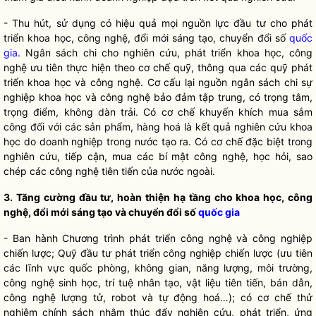
- Thu hút, sử dụng có hiệu quả mọi nguồn lực đầu tư cho phát
triển khoa học, công nghệ, đổi mới sáng tạo
, chuyển đổi số
quốc
gia
. Ngân sách chi cho nghiên cứu, phát triển khoa học, công
nghệ ưu tiên thực hiện theo cơ chế quỹ, thông qua các quỹ phát
triển khoa học và công nghệ. Cơ cấu lại nguồn ngân sách chi sự
nghiệp khoa học và công nghệ bảo đảm tập trung, có trọng tâm,
trọng điểm, không dàn trải. Có cơ chế khuyến khích mua sắm
công đối với các sản phẩm, hàng hoá là kết quả nghiên cứu khoa
học do doanh nghiệp trong nước tạo ra. Có cơ chế đặc biệt trong
nghiên cứu, tiếp cận, mua các bí mật công nghệ, học hỏi, sao
chép các công nghệ tiên tiến của nước ngoài.
3. Tăng cường đầu tư, hoàn thiện hạ tầng cho khoa học, công
nghệ, đổi mới sáng tạo và chuyển đổi số
quốc gia
- Ban hành Chương trình phát triển công nghệ và công nghiệp
chiến lược
; Quỹ đầu tư phát triển công nghiệp chiến lược
(ưu tiên
các lĩnh vực quốc phòng, không gian, năng lượng, môi trường,
công nghệ sinh học, trí tuệ nhân tạo, vật liệu tiên tiến, bán dẫn,
công nghệ lượng tử, robot và tự động hoá…); có cơ chế thử
nghiệm chính sách nhằm thúc đẩy nghiên cứu, phát triển, ứng