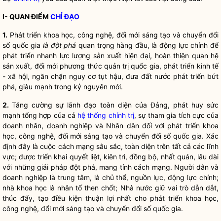
I- QUAN ĐIỂM
CHỈ ĐẠO
1.
Phát triển khoa học, công nghệ, đổi mới sáng tạo và chuyển đổi
số
quốc gia
là đột phá
quan trọng hàng đầu
, là động lực chính
để
phát triển nhanh lực lượng sản xuất hiện đại, hoàn thiện quan hệ
sản xuất, đổi mới phương thức quản trị
quốc gia
, phát triển kinh tế
- xã hội,
ngăn chặn
nguy cơ tụt hậu, đưa đất nước phát triển bứt
phá, giàu mạnh trong kỷ nguyên mới.
2.
Tăng cường sự lãnh đạo toàn diện của Đảng, phát huy sức
mạnh tổng hợp của cả
hệ thống chính trị
, sự tham gia tích cực của
doanh nhân, doanh nghiệp và
Nhân dân
đối với phát triển khoa
học, công nghệ, đổi mới sáng tạo và chuyển đổi số
quốc gia
. Xác
định đây là cuộc cách mạng
sâu sắc, toàn diện
trên tất cả các lĩnh
vực; được
triển khai
quyết liệt, kiên trì, đồng bộ, nhất quán, lâu dài
với những
giải pháp đột phá, mang tính cách mạng
. Người dân và
doanh nghiệp là trung tâm, là chủ thể, nguồn lực, động lực chính;
nhà khoa học là nhân tố then chốt;
Nhà nước
giữ vai trò dẫn dắt,
thúc đẩy, tạo điều kiện thuận lợi nhất cho phát triển khoa học,
công nghệ, đổi mới sáng tạo và chuyển đổi số
quốc gia
.