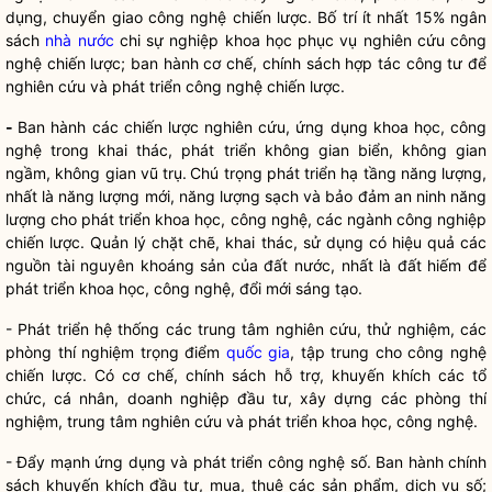
dụng, chuyển giao công nghệ chiến lược.
Bố trí
ít nhất 15% ngân
sách
nhà nước
chi sự nghiệp khoa học phục vụ nghiên cứu công
nghệ chiến lược; ban hành cơ chế
, chính sách
hợp tác công tư để
nghiên cứu và phát triển công nghệ chiến lược.
-
Ban hành các chiến lược nghiên cứu, ứng dụng khoa học, công
nghệ trong khai thác, phát triển không gian biển, không gian
ngầm, không gian vũ trụ.
Chú trọng phát triển hạ tầng năng lượng
,
nhất là năng lượng mới, năng lượng sạch
và
bảo đảm
an ninh năng
lượng cho phát triển
khoa học, công nghệ,
các ngành công nghiệp
chiến lược.
Quản lý chặt chẽ, khai thác, sử dụng có hiệu quả các
nguồn tài nguyên khoáng sản của đất nước, nhất là đất hiếm để
phát triển khoa học, công nghệ, đổi mới sáng tạo.
- Phát triển hệ thống các trung tâm nghiên cứu, thử nghiệm, các
phòng thí nghiệm trọng điểm
quốc gia
, tập trung cho công nghệ
chiến lược. Có cơ chế, chính sách
h
ỗ trợ, khuyến khích các tổ
chức, cá nhân, doanh nghiệp
đầu tư, xây dựng các
phòng thí
nghiệm, trung tâm nghiên cứu và phát triển
khoa học, công nghệ
.
- Đẩy mạnh ứng dụng
và phát triển
công nghệ số.
Ban hành
chính
sách khuyến khích đầu tư, mua, thuê các sản phẩm, dịch vụ số
;