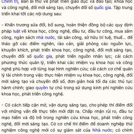
Chính trị
, Ban Bí thư về phát triển giáo dục
và
đào tạo
;
khoa học
và
công nghệ, đổi mới sáng tạo
,
chuyển đổi số
quốc gia
.
Tập trung
triển khai
tốt
các nội dung sau:
-
Khẩn trương s
ửa đổi, bổ sung, hoàn thiện đồng bộ các quy định
pháp
luật
về khoa học, công nghệ, đầu tư, đầu tư công, mua sắm
công, ngân sách
nhà nước
, tài sản công, sở hữu trí tuệ, thuế… để
tháo gỡ các điểm nghẽn, rào cản, giải phóng các nguồn lực,
khuyến khích, phát triển khoa học, công nghệ, đổi mới sáng tạo,
chuyển đổi số
quốc gia
, phát triển nguồn nhân lực;
cải cách
phương thức
quản lý, triển khai các nhiệm vụ khoa học và công
nghệ phù hợp với từng loại hình nghiên cứu;
cải cách cơ chế
quản
lý tài chính
trong việc thực hiện nhiệm vụ khoa học, công nghệ, đổi
mới sáng tạo và chuyển đổi số
, đơn giản hoá tối đa các thủ tục
hành chính
; giao
quyền
tự chủ trong
sử dụng kinh phí nghiên cứu
khoa học
, phát triển công nghệ
.
- Có cách tiếp cận mở, vận dụng sáng tạo, cho phép thí điểm đối
với những vấn đề thực tiễn mới đặt ra. Chấp nhận rủi ro, đầu tư
mạo hiểm
và độ trễ
trong nghiên cứu khoa học
,
phát triển công
nghệ, đổi mới sáng tạo. Có cơ chế thí điểm để doanh nghiệp thử
nghiệm công nghệ mới có sự giám sát của
Nhà nước
; có chính