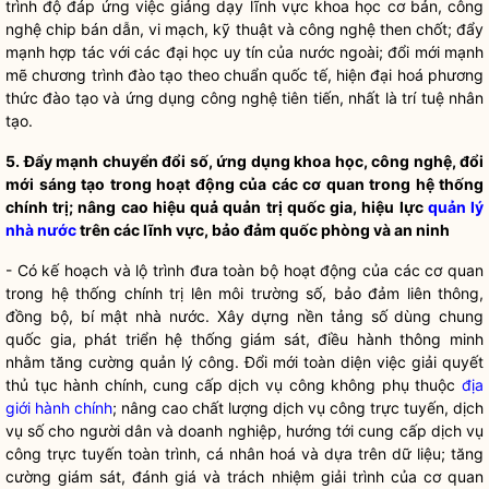
trình độ đáp ứng việc giảng dạy lĩnh vực khoa học cơ bản, công
nghệ chip bán dẫn, vi mạch, kỹ thuật và công nghệ then chốt; đẩy
mạnh hợp tác với các đại học uy tín của nước ngoài; đổi mới mạnh
mẽ chương trình đào tạo theo chuẩn quốc tế, hiện đại hoá phương
thức đào tạo và ứng dụng công nghệ tiên tiến, nhất là trí tuệ nhân
tạo.
5. Đẩy mạnh chuyển đổi số, ứng dụng khoa học, công nghệ, đổi
mới sáng tạo trong hoạt động của các cơ quan trong
hệ thống
chính trị
;
nâng cao hiệu quả quản trị
quốc gia
, hiệu lực
quản lý
nhà nước
trên các lĩnh vực, bảo đảm quốc phòng và an ninh
- Có kế hoạch và lộ trình đưa toàn bộ hoạt động của các cơ quan
trong
hệ thống chính trị
lên môi trường số
,
bảo đảm liên thông,
đồng bộ, bí mật
nhà nước
. Xây dựng nền tảng số dùng chung
quốc gia
, phát triển hệ thống giám sát, điều hành thông minh
nhằm tăng cường quản lý công. Đổi mới toàn diện việc giải quyết
thủ tục hành chính, cung cấp dịch vụ công không phụ thuộc
địa
giới hành chính
; nâng cao chất lượng dịch vụ công trực tuyến, dịch
vụ số cho người dân và doanh nghiệp, hướng tới cung cấp dịch vụ
công trực tuyến toàn trình, cá nhân hoá và dựa trên dữ liệu; tăng
cường giám sát, đánh giá và trách nhiệm giải trình của cơ quan