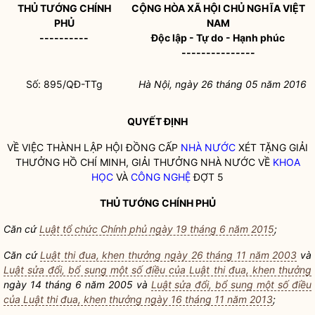
THỦ TƯỚNG
CHÍNH
CỘNG HÒA XÃ HỘI CHỦ NGHĨA VIỆT
PHỦ
NAM
----------
Độc lập - Tự do - Hạnh phúc
---------------
Số: 895/QĐ-TTg
Hà Nội, ngày 26
tháng 05
năm 2016
QUYẾT ĐỊNH
VỀ VIỆC THÀNH LẬP HỘI ĐỒNG CẤP
NHÀ NƯỚC
XÉT TẶNG GIẢI
THƯỞNG HỒ CHÍ MINH, GIẢI THƯỞNG
NHÀ NƯỚC
VỀ
KHOA
HỌC
VÀ
CÔNG NGHỆ
ĐỢT 5
THỦ TƯỚNG CHÍNH PHỦ
Căn cứ
Luật tổ chức Chính phủ ngày 19 tháng 6 năm 2015
;
Căn cứ
Luật thi đua, khen thưởng ngày 26 tháng 11 năm 2003
và
Luật sửa đổi, bổ sung một số điều của Luật thi đua, khen thưởng
ngày 14 tháng 6 năm 2005 và
Luật sửa đổi, bổ sung một số điều
của Luật thi đua, khen thưởng ngày 16 tháng 11 năm 2013
;