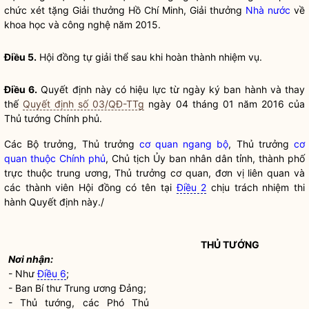
chức xét tặng Giải thưởng Hồ Chí Minh, Giải thưởng
Nhà nước
về
khoa học
và
công nghệ
năm 2015.
Điều 5.
Hội đồng tự giải thể sau khi hoàn thành nhiệm vụ.
Điều 6.
Quyết định này có hiệu lực từ ngày ký ban hành và thay
thế
Quyết định số 03/QĐ-TTg
ngày 04 tháng 01 năm 2016 của
Thủ tướng Chính phủ.
Các
Bộ trưởng
, Thủ trưởng
cơ quan ngang bộ
, Thủ trưởng
cơ
quan thuộc Chính phủ
, Chủ tịch Ủy ban
nhân dân
tỉnh, thành phố
trực thuộc trung ương, Thủ trưởng cơ quan, đơn vị liên quan và
các thành viên Hội đồng có tên tại
Điều 2
chịu trách nhiệm thi
hành Quyết định này./
THỦ TƯỚNG
Nơi nhận:
- Như
Điều 6
;
- Ban Bí thư Trung ương Đảng;
- Thủ tướng, các Phó Thủ