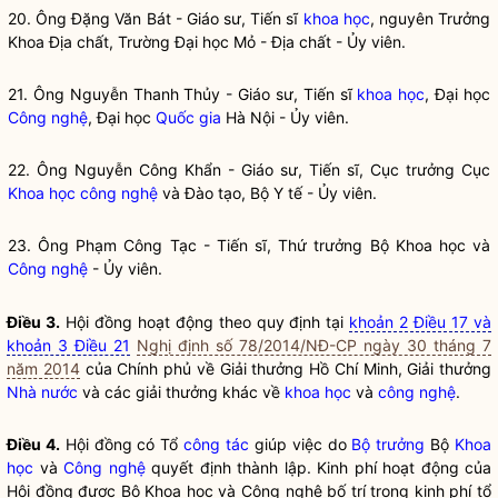
20. Ông Đặng Văn Bát - Giáo sư, Tiến sĩ
khoa học
, nguyên Trưởng
Khoa Địa chất, Trường Đại học Mỏ - Địa chất - Ủy viên.
21. Ông Nguyễn Thanh Thủy - Giáo sư, Tiến sĩ
khoa học
, Đại học
Công nghệ
, Đại học
Quốc gia
Hà Nội - Ủy viên.
22. Ông Nguyễn Công Khẩn - Giáo sư, Tiến sĩ, Cục trưởng Cục
Khoa học
công nghệ
và Đào tạo, Bộ Y tế - Ủy viên.
23. Ông Phạm Công Tạc - Tiến sĩ, Thứ trưởng Bộ Khoa học và
Công nghệ
- Ủy viên.
Điều 3.
Hội đồng hoạt động theo quy định tại
khoản 2 Điều 17 và
khoản 3 Điều 21
Nghị định số 78/2014/NĐ-CP ngày 30 tháng 7
năm 2014
của Chính phủ về Giải thưởng Hồ Chí Minh, Giải thưởng
Nhà nước
và các giải thưởng khác về
khoa học
và
công nghệ
.
Điều 4.
Hội đồng có Tổ
công tác
giúp việc do
Bộ trưởng
Bộ
Khoa
học
và
Công nghệ
quyết định thành lập. Kinh phí hoạt động của
Hội đồng được Bộ
Khoa học
và
Công nghệ
bố trí trong kinh phí tổ