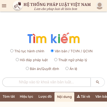

Thủ tục hành chính
Văn bản / TCVN / QCVN
Hỏi đáp pháp luật
Thuật ngữ pháp lý
Bản án/Quyết định
Án lệ

Tóm tắt
Hiệu lực
Lược đồ
Tải về
Văn bả
Nội dung