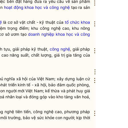
việc bên đặt hàng đưa ra yêu cầu về sản phẩm
⋮
ân
hoạt động khoa học và công nghệ
tạo ra sản
ệ
là cơ sở vật chất - kỹ thuật của
tổ chức khoa
⋮
hiệm trọng điểm; khu công nghệ cao, khu nông
 cơ sở ươm tạo
doanh nghiệp khoa học và công
nh tựu, giải pháp kỹ thuật,
công nghệ
, giải pháp
⋮
 cao năng suất, chất lượng, giá trị gia tăng của
⋮
chủ nghĩa xã hội của Việt Nam; xây dựng luận cứ
⋮
hát triển kinh tế - xã hội, bảo đảm quốc phòng,
con người mới Việt Nam; kế thừa và phát huy giá
 hoá nhân loại và đóng góp vào kho tàng văn hoá,
ng nghệ
tiên tiến,
công nghệ
cao, phương pháp
⋮
ệ môi trường, bảo vệ sức khỏe con người; kịp thời