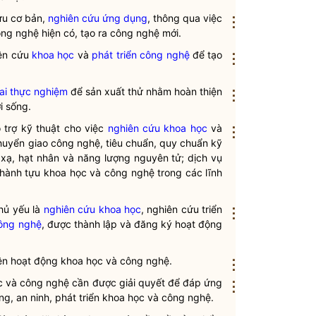
ứu cơ bản,
nghiên cứu ứng dụng
, thông qua việc
⋮
ng nghệ hiện có, tạo ra công nghệ mới.
iên cứu
khoa học
và
phát triển công nghệ
để tạo
⋮
hai thực nghiệm
để sản xuất thử nhằm hoàn thiện
⋮
i sống.
 trợ kỹ thuật cho việc
nghiên cứu khoa học
và
⋮
 chuyển giao công nghệ, tiêu chuẩn, quy chuẩn kỹ
 xạ, hạt nhân và năng lượng nguyên tử; dịch vụ
 thành tựu khoa học và công nghệ trong các lĩnh
hủ yếu là
nghiên cứu khoa học
, nghiên cứu triển
⋮
công nghệ
, được thành lập và đăng ký hoạt động
iện hoạt động khoa học và công nghệ.
⋮
c và công nghệ cần được giải quyết để đáp ứng
⋮
ng, an ninh, phát triển khoa học và công nghệ.