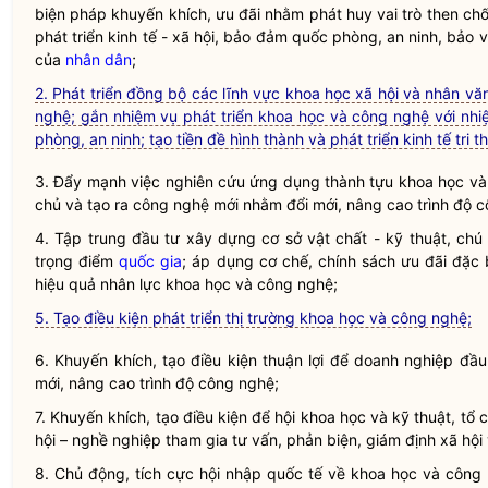
biện pháp khuyến khích, ưu đãi nhằm phát huy vai trò then ch
phát triển kinh tế - xã hội, bảo đảm quốc phòng, an ninh, bảo
của
nhân dân
;
2. Phát triển đồng bộ các lĩnh vực khoa học xã hội và nhân vă
nghệ; gắn nhiệm vụ phát triển khoa học và công nghệ với nhiệ
phòng, an ninh; tạo tiền đề hình thành và phát triển kinh tế tri t
3. Đẩy mạnh việc
nghiên cứu ứng dụng
thành tựu
khoa học
v
chủ và tạo ra
công nghệ
mới nhằm đổi mới, nâng cao trình độ
c
4. Tập trung đầu tư xây dựng cơ sở vật chất - kỹ thuật, chú
trọng điểm
quốc gia
; áp dụng cơ chế, chính sách ưu đãi đặc b
hiệu quả nhân lực
khoa học
và
công nghệ
;
5. Tạo điều kiện phát triển thị trường khoa học và công nghệ;
6. Khuyến khích, tạo điều kiện thuận lợi để doanh nghiệp đầ
mới, nâng cao trình độ công nghệ;
7. Khuyến khích, tạo điều kiện để hội khoa học và kỹ thuật, tổ
hội – nghề nghiệp tham gia tư vấn, phản biện, giám định xã hội
8. Chủ động, tích cực hội nhập quốc tế về
khoa học
và
công