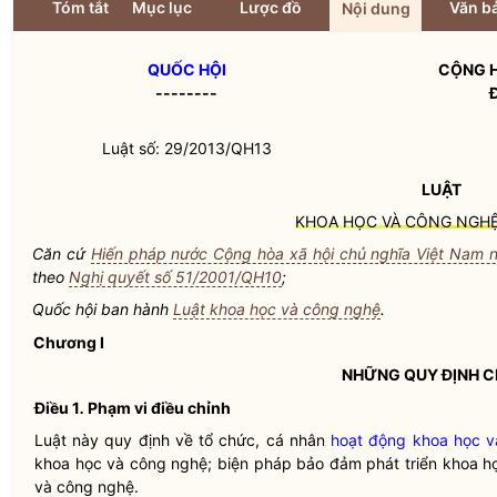
Tóm tắt
Mục lục
Lược đồ
Văn bả
Nội dung
QUỐC HỘI
CỘNG H
--------
Luật số: 29/2013/QH13
LUẬT
KHOA HỌC VÀ CÔNG NGH
Căn cứ
Hiến pháp nước Cộng hòa xã hội chủ nghĩa Việt Nam
theo
Nghị quyết số 51/2001/QH10
;
Quốc hội
ban hành
Luật khoa học và công nghệ
.
Chương I
NHỮNG QUY ĐỊNH 
Điều 1
.
Phạm vi điều chỉnh
Luật này quy định về tổ chức, cá nhân
hoạt động khoa học 
khoa học và công nghệ
; biện pháp bảo đảm phát triển khoa 
và công nghệ.