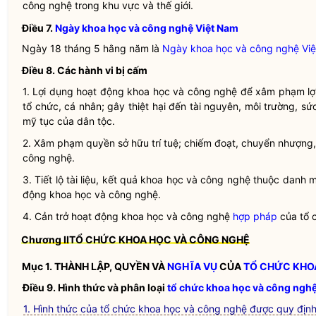
công nghệ
trong khu vực và thế giới.
Điều 7.
Ngày khoa học và công nghệ Việt Nam
Ngày 18 tháng 5 hằng năm là
Ngày khoa học và công nghệ Vi
Điều 8. Các hành vi bị cấm
1. Lợi dụng
hoạt động khoa học và công nghệ
để xâm phạm lợi
tổ chức, cá nhân; gây thiệt hại đến tài nguyên, môi trường, sứ
mỹ tục của
dân tộc
.
2. Xâm phạm quyền sở hữu trí tuệ; chiếm đoạt, chuyển nhượng
công nghệ
.
3. Tiết lộ tài liệu, kết quả khoa học và công nghệ thuộc danh
động khoa học và công nghệ
.
4. Cản trở
hoạt động khoa học và công nghệ
hợp pháp
của tổ 
Chương II
TỔ CHỨC KHOA HỌC VÀ CÔNG NGHỆ
Mục 1. THÀNH LẬP, QUYỀN VÀ
NGHĨA VỤ
CỦA
TỔ CHỨC KHO
Điều 9. Hình thức và phân loại
tổ chức khoa học và công ngh
1. Hình thức của tổ chức khoa học và công nghệ được quy định