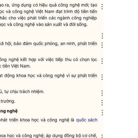
tạo ra, ứng dụng có hiệu quả
công nghệ
mới; tạo
⋮
ọc
và
công nghệ
Việt Nam đạt trình độ tiên tiến
 chắc cho việc phát triển các ngành công nghiệp
học
và
công nghệ
vào sản xuất và đời sống.
⋮
 xã hội, bảo đảm quốc phòng, an ninh, phát triển
⋮
ông nghệ
kết hợp với việc tiếp thu có chọn lọc
⋮
c tiễn Việt Nam.
ạt động khoa học và công nghệ
vì sự phát triển
⋮
, tự chịu trách nhiệm.
⋮
 trường.
⋮
ông nghệ
⋮
hát triển
khoa học
và
công nghệ
là
quốc sách
hoa học
và
công nghệ
; áp dụng đồng bộ cơ chế,
⋮