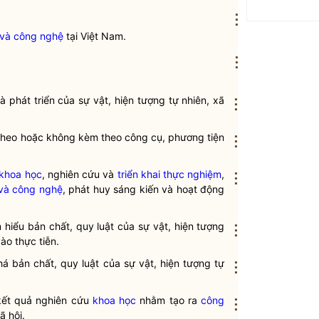
⋮
 và công nghệ
tại Việt Nam.
⋮
và phát triển của sự vật, hiện tượng tự nhiên, xã
⋮
m theo hoặc không kèm theo công cụ, phương tiện
⋮
 khoa học
, nghiên cứu và
triển khai thực nghiệm
,
⋮
 và công nghệ
, phát huy sáng kiến và hoạt động
 hiểu bản chất, quy luật của sự vật, hiện tượng
⋮
ào thực tiễn.
 bản chất, quy luật của sự vật, hiện tượng tự
⋮
kết quả nghiên cứu
khoa học
nhằm tạo ra
công
⋮
ã hội.