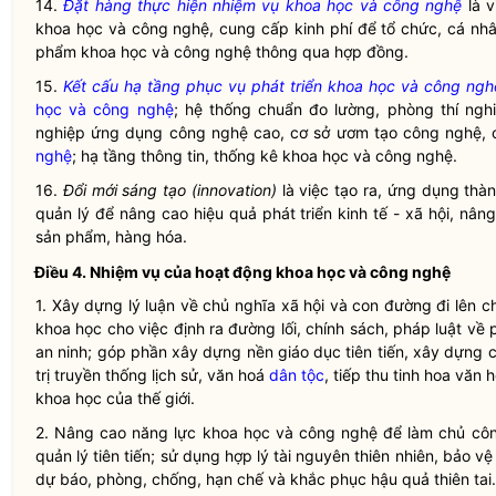
14.
Đặt hàng thực hiện nhiệm vụ khoa học và công nghệ
là 
khoa học và công nghệ, cung cấp kinh phí để tổ chức, cá nh
phẩm khoa học và công nghệ thông qua hợp đồng.
15.
Kết cấu hạ tầng phục vụ phát triển khoa học và công ngh
học và công nghệ
; hệ thống chuẩn đo lường, phòng thí ng
nghiệp ứng dụng công nghệ cao, cơ sở ươm tạo công nghệ,
nghệ
; hạ tầng thông tin, thống kê khoa học và công nghệ.
16.
Đổi mới sáng tạo (innovation)
là việc tạo ra, ứng dụng thà
quản lý để nâng cao hiệu quả phát triển kinh tế - xã hội, nâng
sản phẩm, hàng hóa.
Điều 4. Nhiệm vụ của
hoạt động khoa học và công nghệ
1. Xây dựng lý luận về chủ nghĩa xã hội và con đường đi lên 
khoa học
cho việc định ra đường lối, chính sách, pháp
luật
về p
an ninh; góp phần xây dựng nền giáo dục tiên tiến, xây dựng 
trị truyền thống lịch sử, văn hoá
dân tộc
, tiếp thu tinh hoa văn
khoa học
của thế giới.
2. Nâng cao năng lực
khoa học
và
công nghệ
để làm chủ
cô
quản lý tiên tiến; sử dụng hợp lý tài nguyên thiên nhiên, bảo v
dự báo, phòng, chống, hạn chế và khắc phục hậu quả thiên tai.