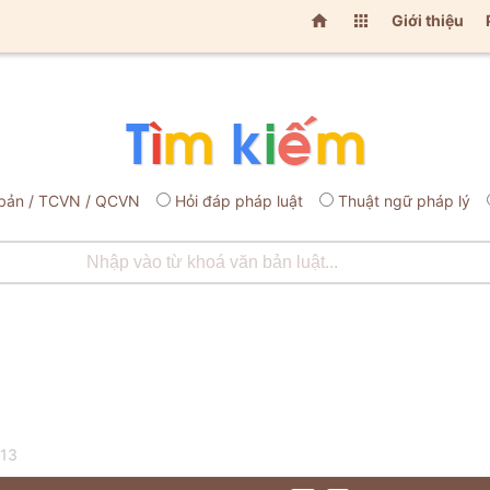


Giới thiệu
bản / TCVN / QCVN
Hỏi đáp pháp luật
Thuật ngữ pháp lý
013