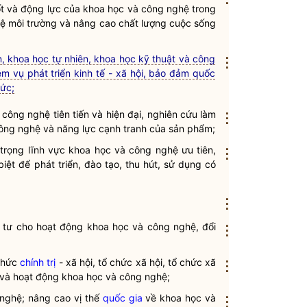
ốt và động lực của
khoa học
và
công nghệ
trong
 vệ môi trường và nâng cao chất lượng cuộc sống
n, khoa học tự nhiên, khoa học kỹ thuật và công
⋮
m vụ phát triển kinh tế - xã hội, bảo đảm quốc
hức;
à
công nghệ
tiên tiến và hiện đại, nghiên cứu làm
⋮
ông nghệ
và năng lực
cạnh tranh
của sản phẩm;
 trọng lĩnh vực
khoa học
và
công nghệ
ưu tiên,
⋮
iệt để phát triển, đào tạo, thu hút, sử dụng có
⋮
u tư cho
hoạt động khoa học và công nghệ
, đổi
⋮
 chức
chính trị
- xã hội, tổ chức xã hội, tổ chức xã
⋮
 và
hoạt động khoa học và công nghệ
;
 nghệ
; nâng cao vị thế
quốc gia
về
khoa học
và
⋮