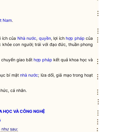
⋮
ệt Nam
.
⋮
 ích của
Nhà nước
,
quyền
, lợi ích
hợp pháp
của
⋮
c khỏe con người; trái với đạo đức, thuần phong
, chuyển giao bất
hợp pháp
kết quả
khoa học
và
⋮
 mục bí mật
nhà nước
; lừa dối, giả mạo trong
hoạt
⋮
chức, cá nhân.
⋮
⋮
A HỌC VÀ CÔNG NGHỆ
⋮
ệ
⋮
 như sau:
⋮