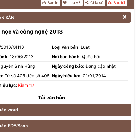
Bản in
Lưu VB
Chia sẻ
Báo lỗi

ĂN BẢN
a học và công nghệ 2013
/2013/QH13
Loại văn bản:
Luật
ành:
18/06/2013
Nơi ban hành:
Quốc hội
guyễn Sinh Hùng
Ngày công báo:
Đang cập nhật
o:
Từ số 405 đến số 406
Ngày hiệu lực:
01/01/2014
hiệu lực:
Kiểm tra
Tải văn bản
 bản word
e bản PDF/Scan