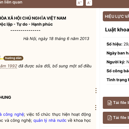
n liên quan
+
-
A
A
HIỆU LỰC V
ÒA XÃ HỘI CHỦ NGHĨA VIỆT NAM
Độc lập - Tự do - Hạnh phúc
Luật kho
---------------
Hà Nội, ngày 18 tháng 6 năm 2013
Số hiệu:
29
Ngày ban h
Ệ
hướng dẫn
Người ký:
N
 năm 1992
đã được sửa đổi, bổ sung một số điều
Số công bá
Tình trạng 
⋮
CHUNG
Tải file
⋮
và công nghệ
; việc tổ chức thực hiện
hoạt động
Tải fil
học và công nghệ;
quản lý nhà nước
về khoa học