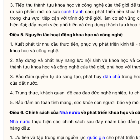
3. Tiếp thu thành tựu
khoa học
và
công nghệ
của thế giới để 
ra sản phẩm mới có sức
cạnh tranh
cao; phát triển nền
khoa h
trong khu vực, tiếp cận với trình độ thế giới, làm cơ sở vững
hiện đại; đẩy mạnh việc phổ biến và ứng dụng thành tựu
khoa 
Điều 5. Nguyên tắc
hoạt động khoa học và công nghệ
1. Xuất phát từ nhu cầu thực tiễn, phục vụ phát triển kinh tế -
khoa học
và
công nghệ
.
2. Xây dựng và phát huy năng lực nội sinh về
khoa học
và
c
thành tựu
khoa học
và
công nghệ
của thế giới, phù hợp với thự
3. Bảo đảm quyền tự do sáng tạo, phát huy
dân chủ
trong
ho
của đất nước.
4. Trung thực, khách quan, đề cao đạo đức nghề nghiệp, tự chủ
5. Bảo đảm an toàn tính mạng, sức khỏe con người, bảo vệ môi
Điều 6. Chính sách của
Nhà nước
về phát triển
khoa học
và
c
Nhà nước
thực hiện các chính sách sau đây nhằm bảo đảm p
hàng đầu:
1. Ưu tiên và tập trung mọi nguồn lực
quốc gia
cho phát triển
k