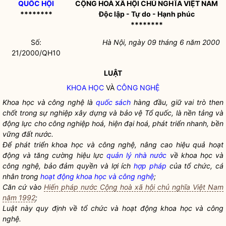
QUỐC HỘI
CỘNG HOÀ XÃ HỘI CHỦ NGHĨA VIỆT NAM
********
Độc lập - Tự do - Hạnh phúc
********
Số:
Hà Nội, ngày 09 tháng 6 năm 2000
21/2000/QH10
LUẬT
KHOA HỌC
VÀ
CÔNG NGHỆ
Khoa học và công nghệ là
quốc sách
hàng đầu, giữ vai trò then
chốt trong sự nghiệp xây dựng và bảo vệ Tổ quốc, là nền tảng và
động lực cho công nghiệp hoá, hiện đại hoá, phát triển nhanh, bền
vững đất nước.
Để phát triển khoa học và công nghệ, nâng cao hiệu quả hoạt
động và tăng cường hiệu lực
quản lý nhà nước
về khoa học và
công nghệ, bảo đảm quyền và lợi ích
hợp pháp
của tổ chức, cá
nhân trong
hoạt động khoa học và công nghệ
;
Căn cứ vào
Hiến pháp nước Cộng hoà xã hội chủ nghĩa Việt Nam
năm 1992
;
Luật này quy định về tổ chức và
hoạt động khoa học và công
nghệ
.