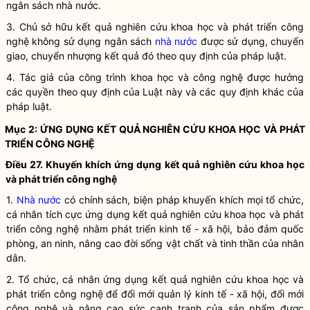
ngân sách nhà nước.
3. Chủ sở hữu kết quả nghiên cứu
khoa học
và
phát triển công
nghệ
không sử dụng ngân sách
nhà nước
được sử dụng, chuyển
giao, chuyển nhượng kết quả đó theo quy định của pháp
luật
.
4. Tác giả của công trình khoa học và
công nghệ
được hưởng
các quyền theo quy định của
Luật
này và các quy định khác của
pháp
luật
.
Mục 2: ỨNG DỤNG KẾT QUẢ NGHIÊN CỨU
KHOA HỌC
VÀ
PHÁT
TRIỂN CÔNG NGHỆ
Điều 27. Khuyến khích ứng dụng kết quả nghiên cứu
khoa học
và
phát triển công nghệ
1.
Nhà nước
có chính sách, biện pháp khuyến khích mọi tổ chức,
cá nhân tích cực ứng dụng kết quả nghiên cứu
khoa học
và
phát
triển công nghệ
nhằm phát triển kinh tế - xã hội, bảo đảm quốc
phòng, an ninh, nâng cao đời sống vật chất và tinh thần của
nhân
dân
.
2. Tổ chức, cá nhân ứng dụng kết quả nghiên cứu
khoa học
và
phát triển công nghệ
để đổi mới quản lý kinh tế - xã hội, đổi mới
công nghệ và nâng cao sức
cạnh tranh
của sản phẩm được