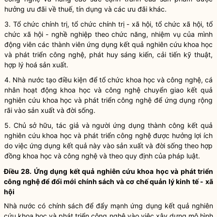
hưởng ưu đãi về thuế, tín dụng và các ưu đãi khác.
3. Tổ chức
chính trị
, tổ chức
chính trị
- xã hội, tổ chức xã hội, tổ
chức xã hội - nghề nghiệp theo chức năng, nhiệm vụ của mình
động viên các thành viên ứng dụng kết quả nghiên cứu
khoa học
và
phát triển công nghệ
, phát huy sáng kiến,
cải tiến kỹ thuật
,
hợp lý hoá sản xuất.
4.
Nhà nước
tạo điều kiện để
tổ chức khoa học và công nghệ
,
cá
nhân hoạt động khoa học và công nghệ
chuyển giao kết quả
nghiên cứu khoa học và
phát triển công nghệ
để ứng dụng rộng
rãi vào sản xuất và đời sống.
5. Chủ sở hữu, tác giả và người ứng dụng thành công kết quả
nghiên cứu
khoa học
và
phát triển công nghệ
được hưởng lợi ích
do việc ứng dụng kết quả này vào sản xuất và đời sống theo hợp
đồng
khoa học
và công nghệ và theo quy định của pháp
luật
.
Điều 28. Ứng dụng kết quả nghiên cứu
khoa học
và
phát triển
công nghệ
để đổi mới chính sách và
cơ chế quản lý kinh tế - xã
hội
Nhà nước
có chính sách để đẩy mạnh ứng dụng kết quả nghiên
cứu
khoa học
và
phát triển công nghệ
vào việc xây dựng mô hình