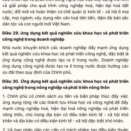
và giải pháp cho quá trình công nghiệp hoá, hiện đại hoá đất
nước; đổi mới và hoàn thiện cơ chế quản lý kinh tế - xã hội ở mọi
cấp, mọi ngành; xây dựng nền văn hoá tiên tiến, đậm đà bản sắc
dân tộc
và con người mới Việt Nam.
Điều 29. ứng dụng kết quả nghiên cứu
khoa học
và
phát triển
công nghệ
trong doanh nghiệp
Nhà nước
khuyến khích các doanh nghiệp đẩy mạnh ứng dụng
kết quả nghiên cứu
khoa học
và
phát triển công nghệ
, đặc biệt là
ứng dụng công nghệ được tạo ra ở trong nước. Doanh nghiệp
ứng dụng công nghệ được tạo ra ở trong nước được hưởng các
ưu đãi theo quy định của Chính phủ.
Điều 30. Ứng dụng kết quả nghiên cứu
khoa học
và
phát triển
công nghệ
trong nông nghiệp và phát
triển nông thôn
1. Chính phủ có chính sách ưu tiên và biện pháp thúc đẩy việc
ứng dụng rộng rãi các thành tựu
khoa học
và
công nghệ
để đẩy
mạnh công nghiệp hoá, hiện đại hoá nông nghiệp và phát triển
nông thôn, chú trọng
địa bàn
có điều kiện kinh tế - xã hội khó
khăn và
địa bàn
có điều kiện kinh tế - xã hội đặc biệt khó khăn.
2. Uỷ ban
nhân dân
các cấp có trách nhiệm tạo điều kiện thuận