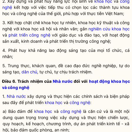
2. Xây dựng và phát huy năng lực nội sinh về
khoa học
và
công
nghệ
kết hợp với việc tiếp thu có chọn lọc các thành tựu
khoa
học
và
công nghệ
của thế giới, phù hợp với thực tiễn Việt Nam;
3. Kết hợp chặt chẽ khoa học tự nhiên, khoa học kỹ thuật và công
nghệ với khoa học xã hội và nhân văn; gắn
nghiên cứu khoa học
và
phát triển công nghệ
với giáo dục và đào tạo, với hoạt động
sản xuất, kinh doanh và phát triển thị trường công nghệ;
4. Phát huy khả năng lao động sáng tạo của mọi tổ chức, cá
nhân;
5. Trung thực, khách quan, đề cao đạo đức nghề nghiệp, tự do
sáng tạo,
dân chủ
, tự chủ, tự chịu trách nhiệm.
Điều 6. Trách nhiệm của
Nhà nước
đối với
hoạt động khoa học
và công nghệ
1.
Nhà nước
xây dựng và thực hiện các chính sách và biện pháp
sau đây để phát triển
khoa học
và
công nghệ
:
a) Bảo đảm để
khoa học
và
công nghệ
là căn cứ và là một nội
dung quan trọng trong việc xây dựng và thực hiện chiến lược,
quy hoạch, kế hoạch, chương trình, dự án phát triển kinh tế - xã
hội, bảo đảm quốc phòng, an ninh;