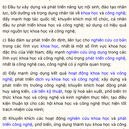
b) Đầu tư xây dựng và phát triển năng lực nội sinh, đào tạo nhân
lực, bồi dưỡng và trọng dụng nhân tài về
khoa học
và
công nghệ
;
đẩy mạnh hợp tác quốc tế; khuyến khích mọi tổ chức, cá nhân
đầu tư phát triển
khoa học
và
công nghệ
; sử dụng có hiệu quả
mọi nguồn lực
khoa học
và
công nghệ
;
c) Bảo đảm sự phát triển ổn định, liên tục cho
nghiên cứu cơ bản
trong các lĩnh vực
khoa học
, nhất là một số lĩnh vực
khoa học
đặc thù của Việt Nam; đẩy mạnh
nghiên cứu ứng dụng
trong các
lĩnh vực
khoa học
và công nghệ, chú trọng
phát triển công nghệ
,
nhất là công nghệ cao, công nghệ có ý nghĩa quan trọng;
d) Đẩy mạnh ứng dụng kết quả
hoạt động khoa học và công
nghệ
; phát triển
dịch vụ khoa học và công nghệ
; xây dựng và
phát triển thị trường công nghệ; khuyến khích hoạt động phát
huy sáng kiến,
cải tiến kỹ thuật
, hợp lý hoá sản xuất, phổ biến tri
thức khoa học và công nghệ và kinh nghiệm thực tiễn; tạo điều
kiện thuận lợi cho các hội khoa học và công nghệ thực hiện tốt
trách nhiệm của mình;
đ) Khuyến khích các hoạt động
nghiên cứu khoa học
và
phát
triển công nghệ
, phổ biến, ứng dụng thành tựu khoa học và công