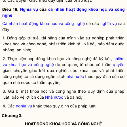
6. Các quyền khác theo quy định của pháp
luật
.
Điều 18
.
Nghĩa vụ
của
cá nhân hoạt động khoa học và công
nghệ
Cá nhân hoạt động khoa học và công nghệ
có các
nghĩa vụ
sau
đây:
1. Đóng góp trí tuệ, tài năng của mình vào sự nghiệp phát triển
khoa học
và
công nghệ
, phát triển kinh tế - xã hội, bảo đảm quốc
phòng, an ninh;
2. Thực hiện hợp đồng khoa học và công nghệ đã ký kết,
nhiệm
vụ khoa học và công nghệ
do cơ quan, tổ chức có thẩm
quyền
giao; chuyển giao kết quả nghiên cứu khoa học và
phát triển
công nghệ
có sử dụng ngân sách
nhà nước
theo quy định của cơ
quan
nhà nước
có thẩm
quyền
;
3. Giữ bí mật
khoa học
và
công nghệ
theo quy định của pháp
luật
; bảo vệ lợi ích của
Nhà nước
và xã hội;
4. Các
nghĩa vụ
khác theo quy định của pháp
luật
.
Chương 3:
HOẠT ĐỘNG KHOA HỌC VÀ CÔNG NGHỆ