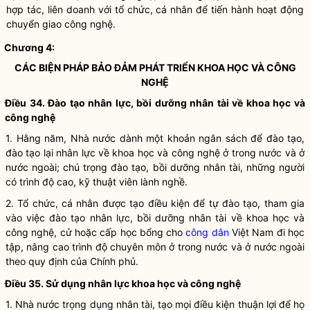
hợp tác,
liên doanh
với tổ chức, cá nhân để tiến hành hoạt động
chuyển giao công nghệ.
Chương 4:
CÁC BIỆN PHÁP BẢO ĐẢM PHÁT TRIỂN
KHOA HỌC
VÀ
CÔNG
NGHỆ
Điều 34. Đào tạo nhân lực, bồi dưỡng nhân tài về
khoa học
và
công nghệ
1. Hằng năm,
Nhà nước
dành một khoản ngân sách để đào tạo,
đào tạo lại nhân lực về
khoa học
và
công nghệ
ở trong nước và ở
nước ngoài; chú trọng đào tạo, bồi dưỡng nhân tài, những người
có trình độ cao, kỹ thuật viên lành nghề.
2. Tổ chức, cá nhân được tạo điều kiện để tự đào tạo, tham gia
vào việc đào tạo nhân lực, bồi dưỡng nhân tài về
khoa học
và
công nghệ
, cử hoặc cấp học bổng cho
công dân
Việt Nam đi học
tập, nâng cao trình độ chuyên môn ở trong nước và ở nước ngoài
theo quy định của Chính phủ.
Điều 35. Sử dụng nhân lực
khoa học
và
công nghệ
1.
Nhà nước
trọng dụng nhân tài, tạo mọi điều kiện thuận lợi để họ