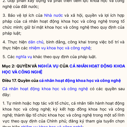
2. Góp phần xây dựng và phát triển tiềm lực khoa học và
công
nghệ
của đất nước;
3. Bảo vệ lợi ích của
Nhà nước
và xã hội, quyền và lợi ích
hợp
pháp
của
cá nhân hoạt động khoa học và công nghệ
trong tổ
chức mình; giữ bí mật khoa học và công nghệ theo quy định của
pháp
luật
;
4. Thực hiện
dân chủ
, bình đẳng, công khai trong việc bố trí và
thực hiện các
nhiệm vụ khoa học và công nghệ
;
5. Các
nghĩa vụ
khác theo quy định của pháp
luật
.
Mục 2: QUYỀN VÀ
NGHĨA VỤ
CỦA
CÁ NHÂN HOẠT ĐỘNG KHOA
HỌC VÀ CÔNG NGHỆ
Điều 17. Quyền của
cá nhân hoạt động khoa học và công nghệ
Cá nhân hoạt động khoa học và công nghệ
có các quyền sau
đây:
1. Tự mình hoặc hợp tác với tổ chức, cá nhân tiến hành
hoạt động
khoa học và công nghệ
; ký kết hợp đồng khoa học và công
nghệ; thành lập
tổ chức khoa học và công nghệ
trong một số lĩnh
vực theo quy định của Chính phủ; đăng ký tham gia tuyển chọn
thực hiện
nhiệm vụ khoa học và công nghệ
;