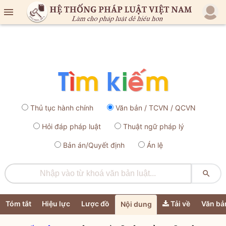

Thủ tục hành chính
Văn bản / TCVN / QCVN
Hỏi đáp pháp luật
Thuật ngữ pháp lý
Bản án/Quyết định
Án lệ

Tóm tắt
Hiệu lực
Lược đồ
Tải về
Văn bả
Nội dung