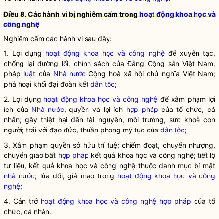
Điều 8. Các hành vi bị nghiêm cấm trong
hoạt động khoa học và
công nghệ
Nghiêm cấm các hành vi sau đây:
1. Lợi dụng
hoạt động khoa học và công nghệ
để xuyên tạc,
chống lại đường lối, chính sách của Đảng Cộng sản Việt Nam,
pháp
luật
của
Nhà nước
Cộng hoà xã hội chủ nghĩa Việt Nam;
phá hoại khối đại đoàn kết
dân tộc
;
2. Lợi dụng
hoạt động khoa học và công nghệ
để xâm phạm lợi
ích của
Nhà nước
, quyền và lợi ích
hợp pháp
của tổ chức, cá
nhân; gây thiệt hại đến tài nguyên, môi trường, sức khoẻ con
người; trái với đạo đức, thuần phong mỹ tục của
dân tộc
;
3. Xâm phạm quyền sở hữu trí tuệ; chiếm đoạt, chuyển nhượng,
chuyển giao bất
hợp pháp
kết quả khoa học và công nghệ; tiết lộ
tư liệu, kết quả khoa học và công nghệ thuộc danh mục bí mật
nhà nước
; lừa dối, giả mạo trong
hoạt động khoa học và công
nghệ
;
4. Cản trở
hoạt động khoa học và công nghệ
hợp pháp
của tổ
chức, cá nhân.