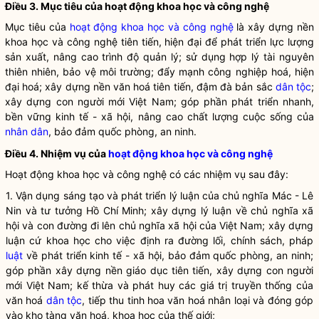
Điều 3. Mục tiêu của
hoạt động khoa học và công nghệ
Mục tiêu của
hoạt động khoa học và công nghệ
là xây dựng nền
khoa học và công nghệ tiên tiến, hiện đại để phát triển lực lượng
sản xuất, nâng cao trình độ quản lý; sử dụng hợp lý tài nguyên
thiên nhiên, bảo vệ môi trường; đẩy mạnh công nghiệp hoá, hiện
đại hoá; xây dựng nền văn hoá tiên tiến, đậm đà bản sắc
dân tộc
;
xây dựng con người mới Việt Nam;
góp phần phát triển nhanh,
bền vững kinh tế - xã hội, nâng cao chất lượng cuộc sống của
nhân dân
, bảo đảm quốc phòng, an ninh.
Điều 4. Nhiệm vụ của
hoạt động khoa học và công nghệ
Hoạt động khoa học và công nghệ
có các nhiệm vụ sau đây:
1. Vận dụng sáng tạo và phát triển lý luận của chủ nghĩa Mác - Lê
Nin và tư tưởng Hồ Chí Minh; xây dựng lý luận về chủ nghĩa xã
hội và con đường đi lên chủ nghĩa xã hội của Việt Nam; xây dựng
luận cứ
khoa học
cho việc định ra đường lối, chính sách, pháp
luật
về phát triển kinh tế - xã hội, bảo đảm quốc phòng, an ninh;
góp phần xây dựng nền giáo dục tiên tiến, xây dựng con người
mới Việt Nam; kế thừa và phát huy các giá trị truyền thống của
văn hoá
dân tộc
, tiếp thu tinh hoa văn hoá nhân loại và đóng góp
vào kho tàng văn hoá,
khoa học
của thế giới;