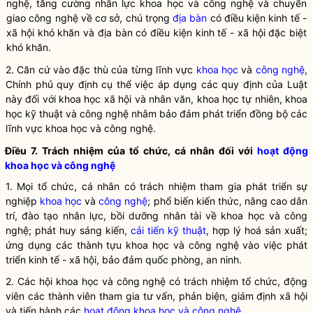
nghệ, tăng cường nhân lực khoa học và công nghệ và chuyển
giao công nghệ về cơ sở, chú trọng
địa bàn
có điều kiện kinh tế -
xã hội khó khăn và
địa bàn
có điều kiện kinh tế - xã hội đặc biệt
khó khăn.
2. Căn cứ vào đặc thù của từng lĩnh vực
khoa học
và
công nghệ
,
Chính phủ quy định cụ thể việc áp dụng các quy định của Luật
này đối với
khoa học
xã hội và nhân văn,
khoa học
tự nhiên,
khoa
học
kỹ thuật và
công nghệ
nhằm bảo đảm phát triển đồng bộ các
lĩnh vực
khoa học
và
công nghệ
.
Điều 7. Trách nhiệm của tổ chức, cá nhân đối với
hoạt động
khoa học và công nghệ
1. Mọi tổ chức, cá nhân có trách nhiệm tham gia phát triển sự
nghiệp
khoa học
và
công nghệ
; phổ biến kiến thức, nâng cao dân
trí, đào tạo nhân lực, bồi dưỡng nhân tài về
khoa học
và
công
nghệ
; phát huy sáng kiến,
cải tiến kỹ thuật
, hợp lý hoá sản xuất;
ứng dụng các thành tựu
khoa học
và
công nghệ
vào việc phát
triển kinh tế - xã hội, bảo đảm quốc phòng, an ninh.
2. Các hội khoa học và công nghệ có trách nhiệm tổ chức, động
viên các thành viên tham gia tư vấn, phản biện, giám định xã hội
và tiến hành các
hoạt động khoa học và công nghệ
.