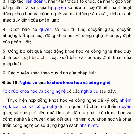
3. Hợp tác,
liên doanh
, nhận tài trợ của tổ chức, cá nhân; góp vốn
bằng tiền, tài sản, giá trị
quyền
sở hữu trí tuệ để tiến hành
hoạt
động khoa học và công nghệ
và hoạt động sản xuất, kinh doanh
theo quy định của pháp
luật
;
4. Được bảo hộ
quyền
sở hữu trí tuệ; chuyển giao, chuyển
nhượng kết quả
hoạt động khoa học và công nghệ
theo quy định
của pháp
luật
;
5. Công bố kết quả
hoạt động khoa học và công nghệ
theo quy
định của
Luật báo chí
,
Luật
xuất bản và các quy định khác của
pháp
luật
;
6. Các quyền khác theo quy định của pháp
luật
.
Điều 16.
Nghĩa vụ
của
tổ chức khoa học và công nghệ
Tổ chức khoa học và công nghệ
có các
nghĩa vụ
sau đây:
1. Thực hiện hợp đồng khoa học và công nghệ đã ký kết,
nhiệm
vụ khoa học và công nghệ
do cơ quan, tổ chức có thẩm
quyền
giao; sử dụng có hiệu quả kinh phí đầu tư phát triển khoa học và
công nghệ và chuyển giao kết quả nghiên cứu khoa học và
phát
triển công nghệ
có sử dụng ngân sách
nhà nước
;