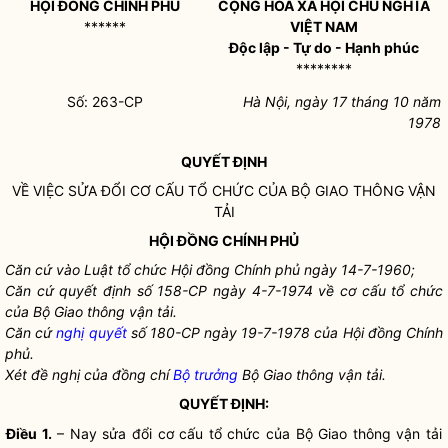
HỘI ĐỒNG CHÍNH PHỦ
CỘNG HOÀ XÃ HỘI CHỦ NGHĨA
******
VIỆT NAM
Độc lập - Tự do - Hạnh phúc
********
Số: 263-CP
Hà Nội, ngày 17 tháng 10 năm
1978
QUYẾT ĐỊNH
VỀ VIỆC SỬA ĐỔI CƠ CẤU TỔ CHỨC CỦA BỘ GIAO THÔNG VẬN
TẢI
HỘI ĐỒNG CHÍNH PHỦ
Căn cứ vào Luật tổ chức Hội đồng Chính phủ ngày 14-7-1960;
Căn cứ quyết định số 158-CP ngày 4-7-1974 về cơ cấu tổ chức
của Bộ Giao thông vận tải.
Căn cứ
nghị quyết
số 180-CP ngày 19-7-1978 của Hội đồng Chính
phủ.
Xét đề nghị của đồng chí
Bộ trưởng
Bộ Giao thông vận tải.
QUYẾT ĐỊNH:
Điều 1.
– Nay sửa đổi cơ cấu tổ chức của Bộ Giao thông vận tải