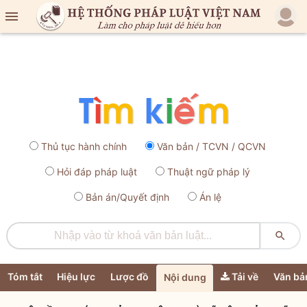

Thủ tục hành chính
Văn bản / TCVN / QCVN
Hỏi đáp pháp luật
Thuật ngữ pháp lý
Bản án/Quyết định
Án lệ

Tóm tắt
Hiệu lực
Lược đồ
Tải về
Văn bả
Nội dung