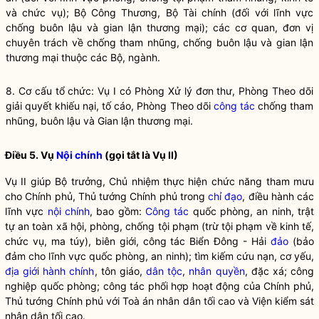
và chức vụ); Bộ Công Thương, Bộ Tài chính (đối với lĩnh vực
chống buôn lậu và gian lận thương mại); các cơ quan, đơn vị
chuyên trách về chống tham nhũng, chống buôn lậu và gian lận
thương mại thuộc các Bộ, ngành.
8. Cơ cấu tổ chức: Vụ I có Phòng Xử lý đơn thư, Phòng Theo dõi
giải quyết khiếu nại, tố cáo, Phòng Theo dõi
công tác
chống tham
nhũng, buôn lậu và Gian lận thương mại.
Điều 5. Vụ
Nội chính
(gọi tắt là Vụ II)
Vụ II giúp
Bộ trưởng
, Chủ nhiệm thực hiện chức năng tham mưu
cho Chính phủ, Thủ tướng Chính phủ trong
chỉ đạo
, điều hành các
lĩnh vực
nội chính
, bao gồm:
Công tác
quốc phòng, an ninh, trật
tự an toàn xã hội, phòng, chống tội phạm (trừ tội phạm về kinh tế,
chức vụ, ma túy), biên giới,
công tác
Biển Đông - Hải
đảo
(bảo
đảm cho lĩnh vực quốc phòng, an ninh); tìm kiếm cứu nạn, cơ yếu,
địa giới hành chính
, tôn giáo,
dân tộc
,
nhân quyền
, đặc xá; công
nghiệp quốc phòng;
công tác
phối hợp hoạt động của Chính phủ,
Thủ tướng Chính phủ với Toà án nhân dân tối cao và Viện kiểm sát
nhân dân tối cao.