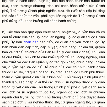
loại đơn vị hành chính; hiện đại hóa nền hành chính
nhà nước
; thi
đua, khen thưởng; chương trình
cải cách hành chính
của Chính
phủ, Thủ tướng Chính phủ; nghiên cứu, đề xuất sắp xếp lại tổng
thể các tổ chức tư vấn, phối hợp liên ngành do Thủ tướng Chính
phủ đứng đầu theo hướng
cải cách hành chính
;
b) Các văn bản quy định chức năng, nhiệm vụ,
quyền
hạn và cơ
cấu tổ chức của các Bộ, cơ quan ngang Bộ, cơ quan thuộc Chính
phủ, Ủy ban
nhân dân
các cấp, cơ quan chuyên môn thuộc Ủy
ban
nhân dân
cấp tỉnh, cấp huyện; chức năng, nhiệm vụ,
quyền
hạn và cơ cấu tổ chức của Ban Quản lý các Khu kinh tế, Khu kinh
tế cửa khẩu, Khu kinh tế cửa khẩu quốc tế, Khu công nghiệp, Khu
chế xuất và các Ban Quản lý có tên gọi khác; chức năng, nhiệm
vụ,
quyền
hạn và cơ cấu tổ chức của các tổ chức hành chính
thuộc các Bộ, cơ quan ngang Bộ, cơ quan thuộc Chính phủ thuộc
thẩm
quyền
quyết định của Chính phủ, Thủ tướng Chính phủ (trừ
thành lập, sáp nhập, giải thể các đơn vị sự nghiệp được quy định
trong Quyết định của Thủ tướng Chính phủ phê duyệt danh sách
các đơn vị sự nghiệp thuộc Bộ, ngành do các đơn vị chuyên
ngành chủ trì, xử lý); trình Thủ tướng Chính phủ phê duyệt danh
sách các đơn vị sự nghiệp thuộc Bộ, cơ quan ngang Bộ, cơ quan