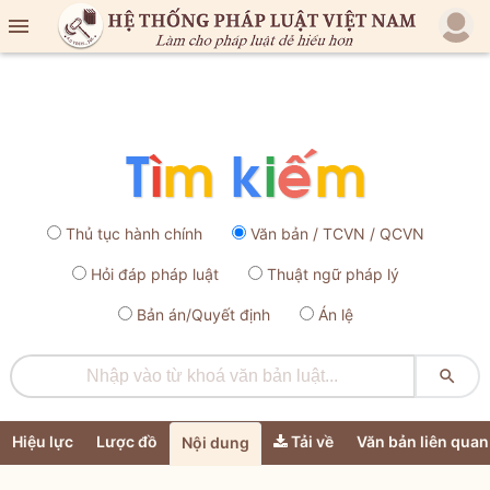

Thủ tục hành chính
Văn bản / TCVN / QCVN
Hỏi đáp pháp luật
Thuật ngữ pháp lý
Bản án/Quyết định
Án lệ

Hiệu lực
Lược đồ
Tải về
Văn bản liên quan
Nội dung