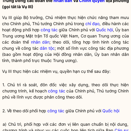
Trung ương các đoàn thể
nhân dân
và
Chính quyền
địa phương
(gọi tắt là Vụ III)
Vụ III giúp
Bộ trưởng
, Chủ nhiệm thực hiện chức năng tham mưu
cho Chính phủ, Thủ tướng Chính phủ trong
chỉ đạo
, điều hành các
hoạt động phối hợp
công tác
giữa Chính phủ với
Quốc hội
, Ủy ban
Trung ương Mặt trận Tổ quốc Việt Nam, Cơ quan Trung ương của
các đoàn thể
nhân dân
; theo dõi, tổng hợp tình hình
công tác
chung về
công tác
dân tộc
; một số lĩnh vực
công tác
địa phương
(bao gồm hoạt động của Hội đồng
nhân dân
, Ủy ban
nhân dân
tỉnh, thành phố trực thuộc Trung ương).
Vụ III thực hiện các nhiệm vụ,
quyền
hạn cụ thể sau đây:
1. Chủ trì rà soát, đôn đốc việc xây dựng, theo dõi thực hiện
chương trình, kế hoạch
công tác
của Chính phủ, Thủ tướng Chính
phủ về lĩnh vực được phân công theo dõi.
2. Về theo dõi phối hợp
công tác
giữa Chính phủ với
Quốc hội
a) Chủ trì, phối hợp với các đơn vị liên quan chuẩn bị nội dung,
chương trình và phục vụ các cuộc họp liên tịch giữa Ban
Cán sự