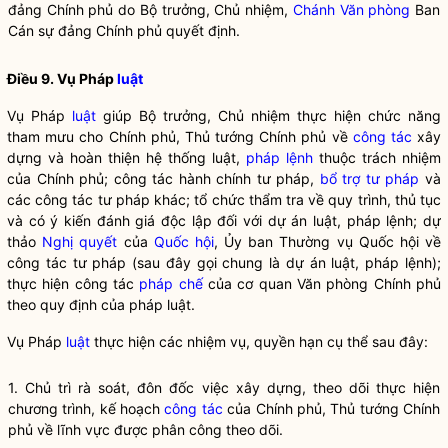
đảng Chính phủ do
Bộ trưởng
, Chủ nhiệm,
Chánh Văn phòng
Ban
Cán sự
đảng Chính phủ quyết định.
Điều 9. Vụ Pháp
luật
Vụ Pháp
luật
giúp
Bộ trưởng
, Chủ nhiệm thực hiện chức năng
tham mưu cho Chính phủ, Thủ tướng Chính phủ về
công tác
xây
dựng và hoàn thiện hệ thống
luật
,
pháp lệnh
thuộc trách nhiệm
của Chính phủ;
công tác
hành chính tư pháp,
bổ trợ tư pháp
và
các
công tác
tư pháp khác; tổ chức thẩm tra về quy trình, thủ tục
và có ý kiến đánh giá độc lập đối với dự án
luật
,
pháp lệnh
; dự
thảo
Nghị quyết
của
Quốc hội
, Ủy ban Thường vụ
Quốc hội
về
công tác
tư pháp (sau đây gọi chung là dự án
luật
,
pháp lệnh
);
thực hiện
công tác
pháp chế
của cơ quan Văn phòng Chính phủ
theo quy định của pháp
luật
.
Vụ Pháp
luật
thực hiện các nhiệm vụ,
quyền
hạn cụ thể sau đây:
1. Chủ trì rà soát, đôn đốc việc xây dựng, theo dõi thực hiện
chương trình, kế hoạch
công tác
của Chính phủ, Thủ tướng Chính
phủ về lĩnh vực được phân công theo dõi.