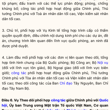
tội phạm; đấu tranh với các thế lực phản động; phòng, chống
khủng bố;
công tác
phối hợp hoạt động giữa Chính phủ, Thủ
tướng Chính phủ với Toà án nhân dân tối cao, Viện kiểm sát nhân
dân tối cao.
3. Chủ trì, phối hợp với Vụ Kinh tế tổng hợp trình cấp có thẩm
quyền quyết định, điều chỉnh nội dung kinh phí cho các dự án, đề
án, chương trình liên quan đến lĩnh vực quốc phòng, an ninh đã
được phê duyệt.
4. Làm đầu mối phối hợp với các đơn vị liên quan theo dõi, tổng
hợp tình hình chung của Bộ Quốc phòng; Bộ Công an; Bộ
Nội vụ
(đối với lĩnh vực tôn giáo), Bộ Ngoại giao (đối với lĩnh vực biên
giới);
công tác
phối hợp hoạt động giữa Chính phủ, Thủ tướng
Chính phủ với Tòa án nhân dân tối cao và Viện kiểm sát nhân dân
tối cao; theo dõi
công tác
của Ban
Chỉ đạo
Tây Nguyên, Ban
Chỉ
đạo
Tây Nam Bộ.
Điều 6. Vụ Theo dõi phối hợp
công tác
giữa Chính phủ với
Quốc
hội
, Ủy ban Trung ương Mặt trận Tổ quốc Việt Nam, Cơ quan