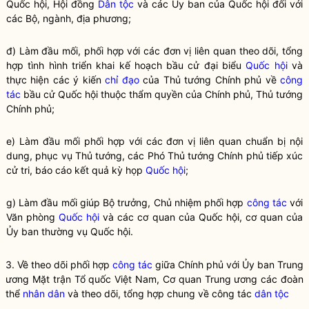
Quốc hội
, Hội đồng
Dân tộc
và các Ủy ban của
Quốc hội
đối với
các Bộ, ngành, địa phương;
đ) Làm đầu mối, phối hợp với các đơn vị liên quan theo dõi, tổng
hợp tình hình triển khai kế hoạch bầu cử đại biểu
Quốc hội
và
thực hiện các ý kiến
chỉ đạo
của Thủ tướng Chính phủ về
công
tác
bầu cử
Quốc hội
thuộc thẩm
quyền
của Chính phủ, Thủ tướng
Chính phủ;
e) Làm đầu mối phối hợp với các đơn vị liên quan chuẩn bị nội
dung, phục vụ Thủ tướng, các Phó Thủ tướng Chính phủ tiếp xúc
cử tri, báo cáo kết quả kỳ họp
Quốc hội
;
g) Làm đầu mối giúp
Bộ trưởng
, Chủ nhiệm phối hợp
công tác
với
Văn phòng
Quốc hội
và các cơ quan của
Quốc hội
, cơ quan của
Ủy ban thường vụ
Quốc hội
.
3. Về theo dõi phối hợp
công tác
giữa Chính phủ với Ủy ban Trung
ương Mặt trận Tổ quốc Việt Nam, Cơ quan Trung ương các đoàn
thể
nhân dân
và theo dõi, tổng hợp chung về
công tác
dân tộc