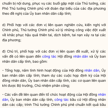
chuẩn bị nội dung, phục vụ các buổi gặp mặt của Thủ tướng, các
Phó Thủ tướng Chính phủ với đoàn đại biểu của các địa phương
theo đề nghị của Ủy ban nhân dân cấp tỉnh;
d) Phối hợp với các đơn vị liên quan nghiên cứu, kiến nghị với
Chính phủ, Thủ tướng Chính phủ xử lý những công việc đột xuất
về khắc phục hậu quả thiên tai, dịch bệnh, tai nạn xảy ra tại các
địa phương;
đ) Chủ trì, phối hợp với các đơn vị liên quan đề xuất, xử lý các
vấn đề có liên quan đến
công tác
Hội đồng
nhân dân
và Ủy ban
nhân dân
cấp tỉnh, bao gồm:
- Tổng hợp, nắm tình hình hoạt động của Hội đồng
nhân dân
, Ủy
ban
nhân dân
cấp tỉnh; tham dự các cuộc họp định kỳ của Hội
đồng
nhân dân
, Ủy ban
nhân dân
cấp tỉnh, các cơ quan liên quan
khi được
Bộ trưởng
, Chủ nhiệm phân công;
- Các vấn đề liên quan đến tổ chức hoạt động của Hội đồng
nhân
dân
, Ủy ban
nhân dân
cấp tỉnh,
công tác
bầu cử Hội đồng
nhân
dân
các cấp; trình Thủ tướng Chính phủ phê chuẩn kết quả bầu