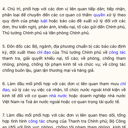
4. Chủ trì, phối hợp với các đơn vị liên quan tiếp dân; tiếp nhận,
phân loại để chuyển đến các cơ quan có thẩm
quyền
xử lý theo
quy định của pháp
luật
hoặc báo cáo đề xuất xử lý đối với các
đơn, thư kiến nghị, phản ánh, khiếu nại, tố cáo gửi đến Chính phủ,
Thủ tướng Chính phủ và Văn phòng Chính phủ.
5. Đôn đốc các Bộ, ngành, địa phương chuẩn bị các báo cáo định
kỳ, đột xuất theo
chỉ đạo
của Thủ tướng Chính phủ về
công tác
thanh tra, giải quyết khiếu nại, tố cáo; về phòng, chống tham
nhũng; phòng, chống tội phạm kinh tế và chức vụ; về
công tác
chống buôn lậu, gian lận thương mại và hàng giả.
6. Làm đầu mối phối hợp với các đơn vị liên quan tham mưu
chỉ
đạo
, xử lý các vụ việc cá nhân, tổ chức nước ngoài khởi kiện về
kinh tế đối với cơ quan
nhà nước
hoặc doanh nghiệp
nhà nước
Việt Nam ra Toà án nước ngoài hoặc cơ quan trọng tài quốc tế.
7. Làm đầu mối phối hợp với các đơn vị liên quan theo dõi, tổng
hợp tình hình
công tác
chung của Thanh tra Chính phủ; Bộ Công
an (đối với lĩnh vực phòng, chống tội phạm tham nhũng, kinh tế