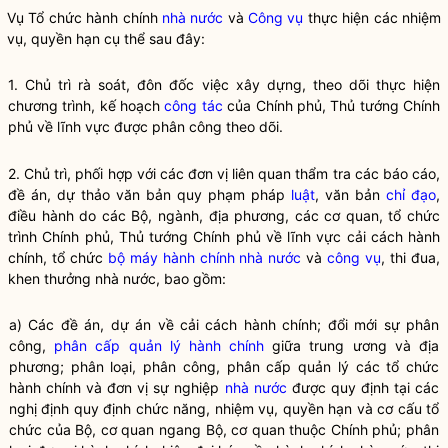
Vụ Tổ chức hành chính
nhà nước
và
Công vụ
thực hiện các nhiệm
vụ,
quyền
hạn cụ thể sau đây:
1. Chủ trì rà soát, đôn đốc việc xây dựng, theo dõi thực hiện
chương trình, kế hoạch
công tác
của Chính phủ, Thủ tướng Chính
phủ về lĩnh vực được phân công theo dõi.
2. Chủ trì, phối hợp với các đơn vị liên quan thẩm tra các báo cáo,
đề án, dự thảo văn bản quy phạm pháp
luật
, văn bản
chỉ đạo
,
điều hành do các Bộ, ngành, địa phương, các cơ quan, tổ chức
trình Chính phủ, Thủ tướng Chính phủ về lĩnh vực
cải cách hành
chính
, tổ chức
bộ máy hành chính nhà nước
và
công vụ
, thi đua,
khen thưởng nhà nước, bao gồm:
a) Các đề án, dự án về
cải cách hành chính
; đổi mới sự phân
công,
phân cấp quản lý hành chính
giữa trung ương và địa
phương; phân loại, phân công, phân cấp quản lý các tổ chức
hành chính và đơn vị sự nghiệp
nhà nước
được quy định tại các
nghị định quy định chức năng, nhiệm vụ,
quyền
hạn và cơ cấu tổ
chức của Bộ, cơ quan ngang Bộ, cơ quan thuộc Chính phủ; phân