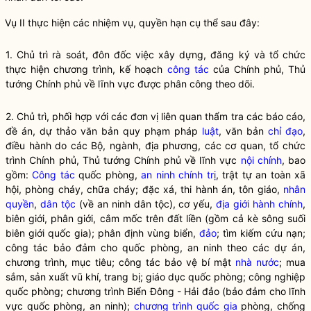
Vụ II thực hiện các nhiệm vụ,
quyền
hạn cụ thể sau đây:
1. Chủ trì rà soát, đôn đốc việc xây dựng, đăng ký và tổ chức
thực hiện chương trình, kế hoạch
công tác
của Chính phủ, Thủ
tướng Chính phủ về lĩnh vực được phân công theo dõi.
2. Chủ trì, phối hợp với các đơn vị liên quan thẩm tra các báo cáo,
đề án, dự thảo văn bản quy phạm pháp
luật
, văn bản
chỉ đạo
,
điều hành do các Bộ, ngành, địa phương, các cơ quan, tổ chức
trình Chính phủ, Thủ tướng Chính phủ về lĩnh vực
nội chính
, bao
gồm:
Công tác
quốc phòng,
an ninh chính trị
, trật tự an toàn xã
hội, phòng cháy, chữa cháy; đặc xá, thi hành án, tôn giáo,
nhân
quyền
,
dân tộc
(về an ninh
dân tộc
), cơ yếu,
địa giới hành chính
,
biên giới, phân giới, cắm mốc trên đất liền (gồm cả kè sông suối
biên giới quốc gia); phân định vùng biển,
đảo
; tìm kiếm cứu nạn;
công tác
bảo đảm cho quốc phòng, an ninh theo các dự án,
chương trình, mục tiêu;
công tác
bảo vệ bí mật
nhà nước
; mua
sắm, sản xuất vũ khí, trang bị; giáo dục quốc phòng; công nghiệp
quốc phòng; chương trình Biển Đông - Hải
đảo
(bảo đảm cho lĩnh
vực quốc phòng, an ninh);
chương trình quốc gia
phòng, chống