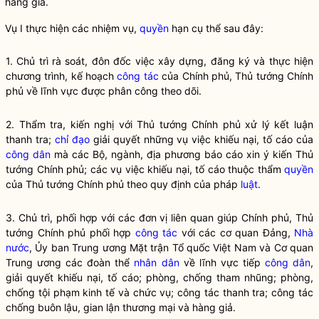
hàng giả.
Vụ I thực hiện các nhiệm vụ,
quyền
hạn cụ thể sau đây:
1. Chủ trì rà soát, đôn đốc việc xây dựng, đăng ký và thực hiện
chương trình, kế hoạch
công tác
của Chính phủ, Thủ tướng Chính
phủ về lĩnh vực được phân công theo dõi.
2. Thẩm tra, kiến nghị với Thủ tướng Chính phủ xử lý kết luận
thanh tra;
chỉ đạo
giải quyết những vụ việc khiếu nại, tố cáo của
công dân
mà các Bộ, ngành, địa phương báo cáo xin ý kiến Thủ
tướng Chính phủ; các vụ việc khiếu nại, tố cáo thuộc thẩm
quyền
của Thủ tướng Chính phủ theo quy định của pháp
luật
.
3. Chủ trì, phối hợp với các đơn vị liên quan giúp Chính phủ, Thủ
tướng Chính phủ phối hợp
công tác
với các cơ quan Đảng,
Nhà
nước
, Ủy ban Trung ương Mặt trận Tổ quốc Việt Nam và Cơ quan
Trung ương các đoàn thể
nhân dân
về lĩnh vực tiếp
công dân
,
giải quyết khiếu nại, tố cáo; phòng, chống tham nhũng; phòng,
chống tội phạm kinh tế và chức vụ;
công tác
thanh tra;
công tác
chống buôn lậu, gian lận thương mại và hàng giả.