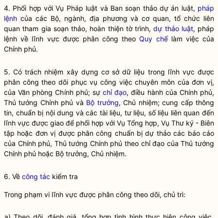
4. Phối hợp với Vụ Pháp luật và Ban soạn thảo dự án luật,
pháp
lệnh
của các Bộ, ngành, địa phương và cơ quan, tổ chức liên
quan tham gia soạn thảo, hoàn thiện tờ trình,
dự thảo luật
,
pháp
lệnh
về lĩnh vực được phân công theo
Quy chế
làm việc của
Chính phủ.
5. Có trách nhiệm xây dựng cơ sở dữ liệu trong lĩnh vực được
phân công theo dõi phục vụ công việc chuyên môn của đơn vị,
của Văn phòng Chính phủ; sự
chỉ đạo
, điều hành của Chính phủ,
Thủ tướng Chính phủ và
Bộ trưởng
, Chủ nhiệm; cung cấp thông
tin, chuẩn bị nội dung và các tài liệu, tư liệu, số liệu liên quan đến
lĩnh vực được giao để phối hợp với Vụ Tổng hợp, Vụ Thư ký - Biên
tập hoặc đơn vị được phân công chuẩn bị dự thảo các báo cáo
của Chính phủ, Thủ tướng Chính phủ theo
chỉ đạo
của Thủ tướng
Chính phủ hoặc
Bộ trưởng
, Chủ nhiệm.
6. Về
công tác
kiểm tra
Trong phạm vi lĩnh vực được phân công theo dõi, chủ trì:
a) Theo dõi, đánh giá, tổng hợp tình hình thực hiện công việc,