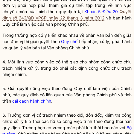
đơn vị phối hợp phải tham gia cụ thể, tập trung về lĩnh vực
chuyên môn của mình theo quy định tại
Khoản 5 Điều 20
Quyết
định số 242/QĐ-VPCP ngày 22 tháng 3 năm 2012
về ban hành
Quy chế
làm việc của Văn phòng Chính phủ.
Trong trường hợp có ý kiến khác nhau về phân văn bản đến giữa
các đơn vị thì giải quyết theo
Quy chế
tiếp nhận, xử lý, phát hành
và quản lý văn bản tại Văn phòng Chính phủ.
4. Một lĩnh vực công việc có thể giao cho nhóm công chức chịu
trách nhiệm xử lý, trong đó phải xác định công chức chịu trách
nhiệm chính.
5. Giải quyết công việc theo đúng
Quy chế
làm việc của Chính
phủ, các quy định có liên quan của Văn phòng Chính phủ và tinh
thần
cải cách hành chính
.
6. Trưởng đơn vị có trách nhiệm theo dõi, đôn đốc, kiểm tra công
chức xử lý kịp thời các hồ sơ công việc trình theo đúng thời hạn
quy định. Trường hợp có vướng mắc phải kịp thời báo cáo với
Bộ
trưởng
, Chủ nhiệm Văn phòng Chính phủ để xử lý hồ sơ, công việc