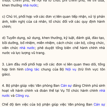
thuộc Chính phủ; về hội và tổ chức phi chính phủ; về thi đua,
khen thưởng
nhà nước
;
c) Chủ trì, phối hợp với các đơn vị liên quan tiếp nhận, xử lý phản
ánh, kiến nghị của cá nhân, tổ chức đối với các quy định hành
chính;
d) Tuyển dụng, sử dụng, khen thưởng, kỷ luật, đánh giá, đào tạo,
bồi dưỡng, bổ nhiệm, miễn nhiệm, cách chức cán bộ, công chức,
viên chức
nhà nước
; phê duyệt tổng biên chế hành chính
nhà
nước
và lực lượng vũ trang.
3. Làm đầu mối phối hợp với các đơn vị liên quan theo dõi, tổng
hợp tình hình
công tác
chung của Bộ
Nội vụ
(trừ lĩnh vực tôn
giáo).
4. Bộ phận giúp việc Văn phòng Ban
Cán sự
đảng Chính phủ sinh
hoạt về hành chính và đoàn thể tại Vụ Tổ chức hành chính
nhà
nước
và
Công vụ
.
Chế độ làm việc của bộ phận giúp việc Văn phòng Ban
Cán sự