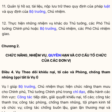
11. Quản lý hồ sơ, tài liệu, nộp lưu trữ theo quy định của pháp
luật
và quy định của
Bộ trưởng
, Chủ nhiệm.
12. Thực hiện những nhiệm vụ khác do Thủ tướng, các Phó Thủ
tướng Chính phủ hoặc
Bộ trưởng
, Chủ nhiệm, các Phó Chủ nhiệm
giao.
Chương 2.
CHỨC NĂNG, NHIỆM VỤ,
QUYỀN
HẠN VÀ CƠ CẤU TỔ CHỨC
CỦA CÁC ĐƠN VỊ
Điều 4. Vụ Theo dõi khiếu nại, tố cáo và Phòng, chống tham
nhũng (gọi tắt là Vụ I)
Vụ I giúp
Bộ trưởng
, Chủ nhiệm thực hiện chức năng tham mưu
cho Chính phủ, Thủ tướng Chính phủ trong
chỉ đạo
, điều hành các
lĩnh vực:
Công tác
tiếp dân, giải quyết khiếu nại, tố cáo;
công tác
thanh tra;
công tác
phòng, chống tham nhũng, tội phạm kinh tế
và chức vụ;
công tác
chống buôn lậu, gian lận thương mại và