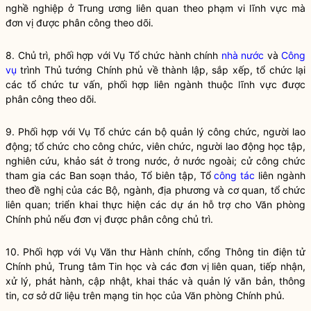
nghề nghiệp ở Trung ương liên quan theo phạm vi lĩnh vực mà
đơn vị được phân công theo dõi.
8. Chủ trì, phối hợp với Vụ Tổ chức hành chính
nhà nước
và
Công
vụ
trình Thủ tướng Chính phủ về thành lập, sắp xếp, tổ chức lại
các tổ chức tư vấn, phối hợp liên ngành thuộc lĩnh vực được
phân công theo dõi.
9. Phối hợp với Vụ Tổ chức cán bộ quản lý công chức, người lao
động; tổ chức cho công chức, viên chức, người lao động học tập,
nghiên cứu, khảo sát ở trong nước, ở nước ngoài; cử công chức
tham gia các Ban soạn thảo, Tổ biên tập, Tổ
công tác
liên ngành
theo đề nghị của các Bộ, ngành, địa phương và cơ quan, tổ chức
liên quan; triển khai thực hiện các dự án hỗ trợ cho Văn phòng
Chính phủ nếu đơn vị được phân công chủ trì.
10. Phối hợp với Vụ Văn thư Hành chính, cổng Thông tin điện tử
Chính phủ, Trung tâm Tin học và các đơn vị liên quan, tiếp nhận,
xử lý, phát hành, cập nhật, khai thác và quản lý văn bản, thông
tin, cơ sở dữ liệu trên mạng tin học của Văn phòng Chính phủ.