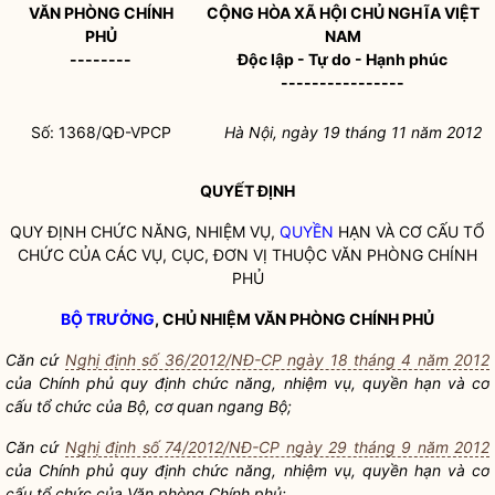
VĂN PHÒNG CHÍNH
CỘNG HÒA XÃ HỘI CHỦ NGHĨA VIỆT
PHỦ
NAM
--------
Độc lập - Tự do - Hạnh phúc
----------------
Số: 1368/QĐ-VPCP
Hà Nội, ngày 19 tháng 11 năm 2012
QUYẾT ĐỊNH
QUY ĐỊNH CHỨC NĂNG, NHIỆM VỤ,
QUYỀN
HẠN VÀ CƠ CẤU TỔ
CHỨC CỦA CÁC VỤ, CỤC, ĐƠN VỊ THUỘC VĂN PHÒNG CHÍNH
PHỦ
BỘ TRƯỞNG
, CHỦ NHIỆM VĂN PHÒNG CHÍNH PHỦ
Căn cứ
Nghị định số 36/2012/NĐ-CP ngày 18 tháng 4 năm 2012
của Chính phủ quy định chức năng, nhiệm vụ,
quyền
hạn và cơ
cấu tổ chức của Bộ, cơ quan ngang Bộ;
Căn cứ
Nghị định số 74/2012/NĐ-CP ngày 29 tháng 9 năm 2012
của Chính phủ quy định chức năng, nhiệm vụ,
quyền
hạn và cơ
cấu tổ chức của Văn phòng Chính phủ;