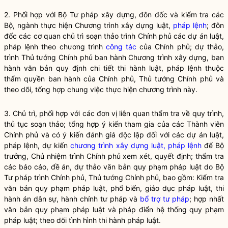
2. Phối hợp với Bộ Tư pháp xây dựng, đôn đốc và kiểm tra các
Bộ, ngành thực hiện Chương trình xây dựng luật,
pháp lệnh
; đôn
đốc các cơ quan chủ trì soạn thảo trình Chính phủ các dự án luật,
pháp lệnh
theo chương trình
công tác
của Chính phủ; dự thảo,
trình Thủ tướng Chính phủ ban hành Chương trình xây dựng, ban
hành văn bản quy định chi tiết thi hành luật,
pháp lệnh
thuộc
thẩm
quyền
ban hành của Chính phủ, Thủ tướng Chính phủ và
theo dõi, tổng hợp chung việc thực hiện chương trình này.
3. Chủ trì, phối hợp với các đơn vị liên quan thẩm tra về quy trình,
thủ tục soạn thảo; tổng hợp ý kiến tham gia của các Thành viên
Chính phủ và có ý kiến đánh giá độc lập đối với các dự án luật,
pháp lệnh, dự kiến
chương trình xây dựng luật, pháp lệnh
để
Bộ
trưởng
, Chủ nhiệm trình Chính phủ xem xét, quyết định; thẩm tra
các báo cáo, đề án, dự thảo văn bản quy phạm pháp luật do Bộ
Tư pháp trình Chính phủ, Thủ tướng Chính phủ, bao gồm: Kiểm tra
văn bản quy phạm pháp luật, phổ biến, giáo dục pháp luật, thi
hành án dân sự, hành chính tư pháp và
bổ trợ tư pháp
; hợp nhất
văn bản quy phạm pháp luật và pháp điển hệ thống quy phạm
pháp luật; theo dõi tình hình thi hành pháp luật.