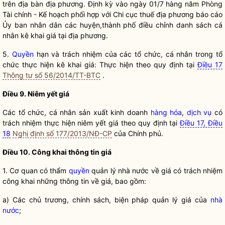
trên
địa bàn
địa phương. Định kỳ vào ngày 01/7 hàng năm Phòng
Tài chính - Kế hoạch phối hợp với Chi cục thuế địa phương báo cáo
Ủy ban
nhân dân
các huyện,thành phố điều chỉnh danh sách cá
nhân
kê khai giá
tại địa phương.
5.
Quyền
hạn và trách nhiệm của các tổ chức, cá nhân trong tổ
chức thực hiện
kê khai giá
: Thực hiện theo quy định tại
Điều 17
Thông tư số 56/2014/TT-BTC
.
Điều 9.
Niêm yết giá
Các tổ chức, cá nhân sản xuất kinh doanh
hàng hóa
,
dịch vụ
có
trách nhiệm thực hiện
niêm yết giá
theo quy định tại
Điều 17, Điều
18
Nghị định số 177/2013/NĐ-CP
của Chính phủ.
Điều 10. Công khai thông tin giá
1. Cơ quan có thẩm
quyền
quản lý nhà nước
về giá có trách nhiệm
công khai những thông tin về giá, bao gồm:
a) Các chủ trương, chính sách, biện pháp quản lý giá của
nhà
nước
;