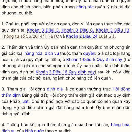
thực hiện chức năng tham mưu, trình Ủy ban
nhân dân
tỉnh quyết
định các chính sách, biện pháp trong
công tác
quản lý giá tại địa
phương, cụ thể:
1. Chủ trì, phối hợp với các cơ quan, đơn vị liên quan thực hiện các
quy định tại
Khoản 3 Điều 3, Khoản 3 Điều 8, Khoản 3 Điều 13
,
Thông tư số 56/2014/TT-BTC
và
Khoản 2 Điều 24
Luật Giá
.
2. Thẩm định và trình Ủy ban
nhân dân
tỉnh quyết định phương án
giá các loại
hàng hóa
,
dịch vụ
thuộc thẩm
quyền
: Giá các loại
hàng
hóa
,
dịch vụ
quy định tại tiết a, b
Khoản 1 Điều 5 Quy định này
(trừ
phương án giá do các sở ngành trình Ủy ban
nhân dân
tỉnh thẩm
định quy định tại
Khoản 2 Điều 16 Quy định này
) sau khi có ý kiến
tham gia của các sở, ban, ngành chức năng có liên quan .
3. Tham gia Hội đồng
định giá
là cơ quan thường trực
Hội đồng
thẩm định
Bảng giá đất;
Hội đồng thẩm định
giá đất theo quy định
của Pháp
luật
; Chủ trì phối hợp với các cơ quan có liên quan xây
dựng Hệ số điều chỉnh giá đất hàng năm trình Ủy ban
nhân dân
tỉnh quyết định.
4. Thông báo kết quả
thẩm định giá
mua, bán tài sản,
hàng hóa
,
dịch vụ
của
Nhà nước
theo quy định.