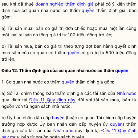
sau khi đã thuê
doanh nghiệp thẩm định giá
phải có ý kiến thẩm
định của cơ quan
nhà nước
có thẩm
quyền
thẩm định giá, bao
gồm:
a) Tài sản mua, bán có giá trị đơn chiếc hoặc mua một lần cùng
một loại tài sản có tổng giá trị từ 100 triệu đồng trở lên;
b) Tài sản mua, bán có giá trị theo từng đợt ban hành quyết định
mua sắm của cơ quan có thẩm
quyền
có giá trị từ 500 triệu đồng
trở lên.
Điều 12.
Thẩm định giá
của cơ quan nhà nước có thẩm
quyền
1. Cơ quan nhà nước có thẩm
quyền
thẩm định giá
gồm:
a) Sở Tài chính thông báo
thẩm định giá
các tài sản của
Nhà nước
quy định tại
Điều 11 Quy định này
đối với tài sản mua, bán từ
nguồn vốn từ ngân sách
nhà nước
.
b) Ủy ban
nhân dân
cấp
huyện
(hoặc cơ quan Tài chính cấp
huyện
trường hợp được Ủy ban
nhân dân
cấp
huyện
ủy
quyền
)
thẩm
định giá
các tài sản của
Nhà nước
quy định tại
Điều 11 Quy định
này
mua, bán từ nguồn ngân sách
huyện
.