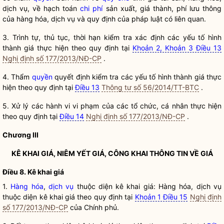
dịch vụ
, về hạch toán
chi phí
sản xuất, giá thành, phí lưu thông
của
hàng hóa
,
dịch vụ
và quy định của pháp
luật
có liên quan.
3. Trình tự, thủ tục, thời hạn kiểm tra xác định các
yếu tố hình
thành giá
thực hiện theo quy định tại
Khoản 2, Khoản 3 Điều 13
Nghị định số 177/2013/NĐ-CP
.
4. Thẩm
quyền
quyết định kiểm tra các
yếu tố hình thành giá
thực
hiện theo quy định tại
Điều 13
Thông tư số 56/2014/TT-BTC
.
5. Xử lý các hành vi vi phạm của các tổ chức, cá nhân thực hiện
theo quy định tại
Điều 14
Nghị định số 177/2013/NĐ-CP
.
Chương III
KÊ KHAI GIÁ
,
NIÊM YẾT GIÁ
, CÔNG KHAI THÔNG TIN VỀ GIÁ
Điều 8.
Kê khai giá
1.
Hàng hóa
,
dịch vụ
thuộc diện
kê khai giá
:
Hàng hóa
,
dịch vụ
thuộc diện
kê khai giá
theo quy định tại
Khoản 1 Điều 15
Nghị định
số 177/2013/NĐ-CP
của Chính phủ.