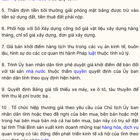
5. Thẩm định tiền bồi thường giải phóng mặt bằng được trừ vào
tiền sử dụng đất, tiền thuê đất phải nộp.
6. Phối hợp với Sở Xây dựng công bố giá vật liệu xây dựng hàng
tháng, chỉ số giá xây dựng, đơn giá xây dựng.
7. Giá bán khởi điểm hàng tịch thu trong các vụ án kinh tế, buôn
lậu, hình sự do các cơ quan thi hành Pháp
luật
thuộc tỉnh xử lý.
8. Trình Ủy ban
nhân dân
tỉnh phê duyệt giá khởi điểm để bán đối
với tài sản
nhà nước
thuộc thẩm
quyền
quyết định của Ủy ban
nhân dân
tỉnh theo quy định hiện hành.
9. Quyết định Bảng giá tối thiểu xe máy, xe ô tô, tàu thuyền để
tính thu lệ phí trước bạ .
10 . Tổ chức
hiệp thương giá
theo yêu cầu của Chủ tịch Ủy ban
nhân dân
tỉnh hoặc theo đề nghị của bên mua, bên bán hoặc một
trong hai bên mua bán mà cả hai bên mua, bán này có trụ sở đặt
tại tỉnh Thái Bình sản xuất kinh doanh những loại
hàng hóa
,
dịch vụ
quan trọng có tác động đến phát triển kinh tế xã hội của tỉnh theo