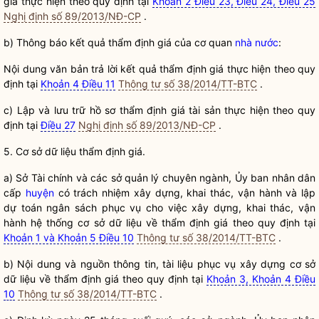
giá
thực hiện theo quy định tại
Khoản 2 Điều 23, Điều 24, Điều 25
Nghị định số 89/2013/NĐ-CP
.
b) Thông báo kết quả
thẩm định giá
của cơ quan
nhà nước
:
Nội dung văn bản trả lời kết quả
thẩm định giá
thực hiện theo quy
định tại
Khoản 4 Điều 11
Thông tư số 38/2014/TT-BTC
.
c) Lập và lưu trữ hồ sơ
thẩm định giá
tài sản thực hiện theo quy
định tại
Điều 27
Nghị định số 89/2013/NĐ-CP
.
5. Cơ sở dữ liệu
thẩm định giá
.
a) Sở Tài chính và các sở quản lý chuyên ngành, Ủy ban nhân dân
cấp
huyện
có trách nhiệm xây dựng, khai thác, vận hành và lập
dự toán ngân sách phục vụ cho việc xây dựng, khai thác, vận
hành hệ thống cơ sở dữ liệu về
thẩm định giá
theo quy định tại
Khoản 1 và Khoản 5 Điều 10
Thông tư số 38/2014/TT-BTC
.
b) Nội dung và nguồn thông tin, tài liệu phục vụ xây dựng cơ sở
dữ liệu về
thẩm định giá
theo quy định tại
Khoản 3, Khoản 4 Điều
10
Thông tư số 38/2014/TT-BTC
.