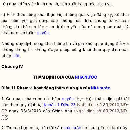
liên quan đến việc kinh doanh, sản xuất
hàng hóa
,
dịch vụ
.
c) Hình thức công khai thực hiện thông qua việc đăng ký,
kê khai
giá
,
niêm yết giá
; cung cấp những hóa đơn, chứng từ và các
thông tin khác có liên quan khi có yêu cầu của
cơ quan quản lý
nhà nước
có thẩm
quyền
.
Những quy định công khai thông tin về giá không áp dụng đối với
những thông tin không được phép công khai theo quy định của
pháp
luật
.
Chương IV
THẨM ĐỊNH GIÁ
CỦA
NHÀ NƯỚC
Điều 11. Phạm vi hoạt động
thẩm định giá
của
Nhà nước
1. Cơ quan nhà nước có thẩm
quyền
thực hiện
thẩm định giá
tài
sản theo quy định tại
Khoản 1 Điều 23
Nghị định số 89/2013/NĐ-
CP
ngày 06/8/2013 của Chính phủ (
Nghị định số 89/2013/NĐ-
CP
).
2. Trường hợp mua, bán tài sản
nhà nước
có mức giá trị dưới đây,