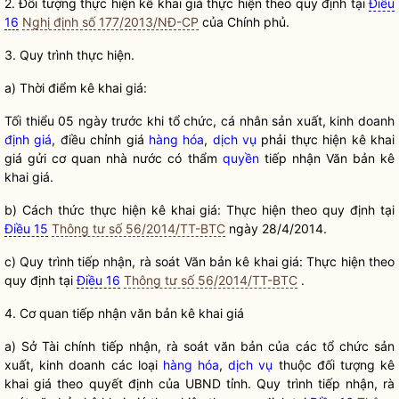
2. Đối tượng thực hiện
kê khai giá
thực hiện theo quy định tại
Điều
16
Nghị định số 177/2013/NĐ-CP
của Chính phủ.
3. Quy trình thực hiện.
a) Thời điểm
kê khai giá
:
Tối thiểu 05 ngày trước khi tổ chức, cá nhân sản xuất, kinh doanh
định giá
, điều chỉnh giá
hàng hóa
,
dịch vụ
phải thực hiện
kê khai
giá
gửi cơ quan nhà nước có thẩm
quyền
tiếp nhận Văn bản
kê
khai giá
.
b) Cách thức thực hiện
kê khai giá
: Thực hiện theo quy định tại
Điều 15
Thông tư số 56/2014/TT-BTC
ngày 28/4/2014.
c) Quy trình tiếp nhận, rà soát Văn bản
kê khai giá
: Thực hiện theo
quy định tại
Điều 16
Thông tư số 56/2014/TT-BTC
.
4. Cơ quan tiếp nhận văn bản
kê khai giá
a) Sở Tài chính tiếp nhận, rà soát văn bản của các tổ chức sản
xuất, kinh doanh các loại
hàng hóa
,
dịch vụ
thuộc đối tượng
kê
khai giá
theo quyết định của UBND tỉnh. Quy trình tiếp nhận, rà