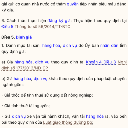
giá
gửi cơ quan nhà nước có thẩm
quyền
tiếp nhận biểu mẫu
đăng
ký giá
.
6. Cách thức thực hiện
đăng ký giá
: Thực hiện theo quy định tại
Điều 5
Thông tư số 56/2014/TT-BTC
.
Điều 5.
Định giá
1. Danh mục tài sản,
hàng hóa
,
dịch vụ
do Ủy ban
nhân dân
tỉnh
quy định giá:
a) Giá
hàng hóa
,
dịch vụ
theo quy định tại
Khoản 4 Điều 8
Nghị
định số 177/2013/NĐ-CP
b) Giá
hàng hóa
,
dịch vụ
khác theo quy định của pháp luật chuyên
ngành gồm:
- Giá thóc để tính thuế sử dụng đất nông nghiệp;
- Giá tính thuế tài nguyên;
- Giá
dịch vụ
xe vận tải hành khách, vận tải
hàng hóa
ra, vào bến
bãi theo quy định của
Luật giao thông đường bộ
;