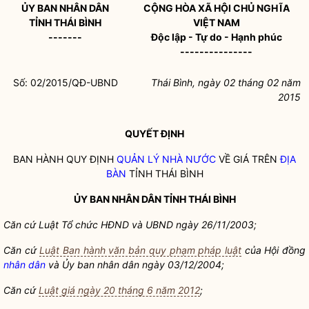
ỦY BAN
NHÂN DÂN
CỘNG HÒA XÃ HỘI CHỦ NGHĨA
TỈNH THÁI BÌNH
VIỆT NAM
-------
Độc lập - Tự do - Hạnh phúc
---------------
Số: 02/2015/QĐ-UBND
Thái Bình, ngày 02 tháng 02 năm
2015
QUYẾT ĐỊNH
BAN HÀNH QUY ĐỊNH
QUẢN LÝ NHÀ NƯỚC
VỀ GIÁ TRÊN
ĐỊA
BÀN
TỈNH THÁI BÌNH
ỦY BAN
NHÂN DÂN
TỈNH THÁI BÌNH
Căn cứ Luật Tổ chức HĐND và UBND ngày 26/11/2003;
Căn cứ
Luật Ban hành văn bản quy phạm pháp luật
của Hội đồng
nhân dân
và Ủy ban
nhân dân
ngày 03/12/2004;
Căn cứ
Luật giá ngày 20 tháng 6 năm 2012
;