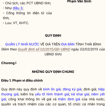
Phạm Văn Sinh
- Chủ tịch, các PCT UBND tỉnh;
- Như
điều 3
;
- Cổng thông tin điện tử của
tỉnh;
- Lưu: VT, KHTC.
QUY ĐỊNH
QUẢN LÝ NHÀ NƯỚC
VỀ GIÁ TRÊN
ĐỊA BÀN
TỈNH THÁI BÌNH
(Kèm theo
Quyết định số 02/2015/QĐ-UBND
ngày 02/02/2015 của
UBND tỉnh)
Chương I
NHỮNG QUY ĐỊNH CHUNG
Điều 1. Phạm vi điều chỉnh
Quy định này quy định về
bình ổn giá
;
đăng ký giá
; định giá;
hiệp
thương giá
; kiểm tra
yếu tố hình thành giá
;
kê khai giá
;
niêm yết
giá
; công khai thông tin về giá và
thẩm định giá
của nhà nước;
quyền và trách nhiệm của các cơ quan, tổ chức cá nhân trong