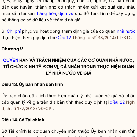
c) Định kỳ ngày 25 tháng cuối quý, các sở, ngành, Ủy ban
nhân
dân
các huyện, thành phố có trách nhiệm gửi kết quả đấu thầu
mua sắm tài sản,
hàng hóa
,
dịch vụ
cho Sở Tài chính để xây dựng
hệ thống cơ sở dữ liệu về
thẩm định giá
.
6.
Chi phí
phục vụ hoạt động
thẩm định giá
của cơ quan
nhà nước
thực hiện theo quy định tại
Điều 12
Thông tư số 38/2014/TT-BTC
.
Chương V
QUYỀN
HẠN VÀ TRÁCH NHIỆM CỦA CÁC CƠ QUAN NHÀ NƯỚC,
TỔ CHỨC KINH TẾ, ĐƠN VỊ, CÁ NHÂN TRONG THỰC HIỆN
QUẢN
LÝ NHÀ NƯỚC
VỀ GIÁ
Điều 13. Ủy ban
nhân dân
tỉnh
Ủy ban
nhân dân
tỉnh thực hiện
quản lý nhà nước
về giá và phân
cấp quản lý về giá trên
địa bàn
tỉnh theo quy định tại
điều 22
Nghị
định số 177/2013/NĐ-CP
.
Điều 14. Sở Tài chính
Sở Tài chính là cơ quan chuyên môn thuộc Ủy ban
nhân dân
tỉnh