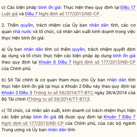
c) Các biện pháp
bình ổn giá
: Thực hiện theo quy định tại
Điều 17
Luật giá
và
Điều 7
Nghị định số 177/2013/NĐ-CP
.
2. Thẩm
quyền
, trách nhiệm của Ủy ban
nhân dân
tỉnh, các cơ
quan
nhà nước
và tổ chức, cá nhân sản xuất kinh doanh trong việc
thực hiện bình ổn giá:
a) Ủy ban
nhân dân
tỉnh có thẩm
quyền
, trách nhiệm quyết định
áp dụng và tổ chức thực hiện các biện pháp áp dụng
bình ổn giá
theo quy định tại
Khoản 6 Điều 7
Nghị định số 177/2013/NĐ-CP
của Chính phủ.
b) Sở Tài chính là cơ quan tham mưu cho Ủy ban
nhân dân
tỉnh
thực hiện bình ổn giá tại mục a Khoản 2 Điều này theo quy định tại
Khoản 3 Điều 3
Thông tư số 56/2014/TT-BTC
ngày 28/4/2014 của
Bộ Tài chính (
Thông tư số 56/2014/TT-BTC
).
c) Tổ chức, cá nhân sản xuất, kinh doanh có trách nhiệm thực hiện
các biện pháp
bình ổn giá
đã được quy định tại
Khoản 7 Điều 7
Nghị định số 177/2013/NĐ-CP
của Chính phủ, của các bộ ngành
Trung ương và Ủy ban
nhân dân
tỉnh.