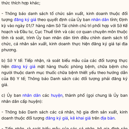
thức thích hợp khác;
- Thông báo danh sách tổ chức sản xuất, kinh doanh thuộc đối
tượng
đăng ký giá
theo quyết định của Ủy ban
nhân dân
tỉnh; Định
kỳ vào ngày 01/7 hàng năm Sở Tài chính chủ trì phối hợp với Sở Kế
hoạch và Đầu tư, Cục Thuế tỉnh và các cơ quan chuyên môn thuộc
tỉnh rà soát, trình Ủy ban
nhân dân
tỉnh điều chỉnh danh sách tổ
chức, cá nhân sản xuất, kinh doanh thực hiện
đăng ký giá
tại địa
phương.
b) Sở Y tế: Tiếp nhận, rà soát biểu mẫu của các đối tượng thực
hiện
đăng ký giá
mặt hàng thuốc phòng bệnh, chữa bệnh cho
người thuộc danh mục thuốc chữa bệnh thiết yếu theo hướng dẫn
của Bộ Y tế; Thông báo Danh sách các đối tượng phải
đăng ký
giá
.
c) Ủy ban
nhân dân
các
huyện
, thành phố (gọi chung là Ủy ban
nhân dân
cấp
huyện
):
- Thông báo Danh sách các cá nhân, hộ gia đình sản xuất, kinh
doanh thuộc đối tượng
đăng ký giá
,
kê khai giá
trên
địa bàn
.
- Tiếp nhận, rà soát biểu mẫu của các cá nhân, hộ gia đình sản