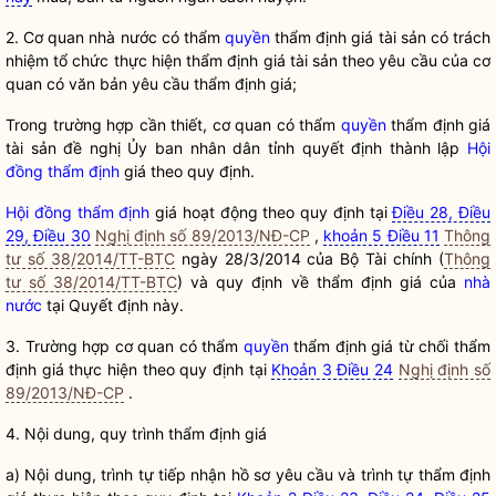
2. Cơ quan nhà nước có thẩm
quyền
thẩm định giá
tài sản có trách
nhiệm tổ chức thực hiện
thẩm định giá
tài sản theo yêu cầu của cơ
quan có văn bản yêu cầu
thẩm định giá
;
Trong trường hợp cần thiết, cơ quan có thẩm
quyền
thẩm định giá
tài sản đề nghị Ủy ban
nhân dân
tỉnh quyết định thành lập
Hội
đồng thẩm định
giá theo quy định.
Hội đồng thẩm định
giá hoạt động theo quy định tại
Điều 28, Điều
29, Điều 30
Nghị định số 89/2013/NĐ-CP
,
khoản 5 Điều 11
Thông
tư số 38/2014/TT-BTC
ngày 28/3/2014 của Bộ Tài chính (
Thông
tư số 38/2014/TT-BTC
) và quy định về
thẩm định giá
của
nhà
nước
tại Quyết định này.
3. Trường hợp cơ quan có thẩm
quyền
thẩm định giá
từ chối
thẩm
định giá
thực hiện theo quy định tại
Khoản 3 Điều 24
Nghị định số
89/2013/NĐ-CP
.
4. Nội dung, quy trình
thẩm định giá
a) Nội dung, trình tự tiếp nhận hồ sơ yêu cầu và trình tự
thẩm định