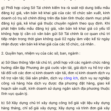
g) Phối hợp cùng Sở Tài chính kiểm tra rà soát nội dung biểu mẫu
đăng ký giá
, văn bản
kê khai giá
của các tổ chức sản xuất, kinh
doanh có trụ sở chính đóng trên
địa bàn
tỉnh thuộc danh mục phải
đăng ký giá
,
kê khai giá
thuộc chuyên ngành theo quy định. Khi
phát hiện biểu mẫu
đăng ký giá
, văn bản
kê khai giá
có yếu tố
không hợp lý cần có văn bản gửi Sở Tài chính là cơ quan chủ trì
tiếp nhận trong thời gian không quá 02 ngày làm việc kể từ ngày
nhận được văn bản
kê khai giá
của các tổ chức, cá nhân .
2.
Quyền
hạn, nhiệm vụ của các sở, ban, ngành :
a) Sở Giao thông Vận tải chủ trì, phối hợp với các ngành chức năng
hướng dẫn lập Phương án giá cước vận tải, giá
dịch vụ
hỗ trợ vận
tải đối với các đơn vị kinh doanh vận tải, đơn vị kinh doanh
dịch vụ
hỗ trợ vận tải; Giá sản phẩm,
dịch vụ
công ích
,
dịch vụ
sự nghiệp
công và
hàng hóa
dịch vụ
được địa phương đặt hàng, giao kế
hoạch sản xuất, kinh doanh sử dụng ngân sách địa phương thuộc
lĩnh vực quản lý.
b) Sở Xây dựng chủ trì xây dựng công bố giá vật liệu xây dựng
hàng tháng, chỉ số giá xây dựng; Xây dựng và trình đơn giá xây