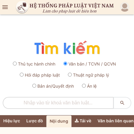

Thủ tục hành chính
Văn bản / TCVN / QCVN
Hỏi đáp pháp luật
Thuật ngữ pháp lý
Bản án/Quyết định
Án lệ

Hiệu lực
Lược đồ
Tải về
Văn bản liên quan
Nội dung