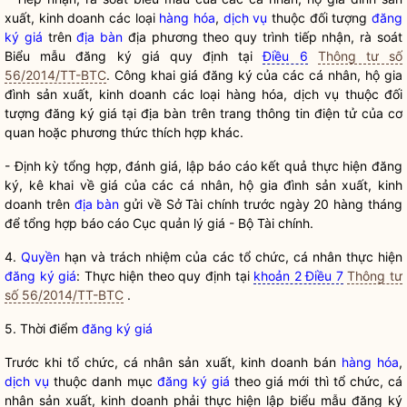
xuất, kinh doanh các loại
hàng hóa
,
dịch vụ
thuộc đối tượng
đăng
ký giá
trên
địa bàn
địa phương theo quy trình tiếp nhận, rà soát
Biểu mẫu
đăng ký giá
quy định tại
Điều 6
Thông tư số
56/2014/TT-BTC
. Công khai giá đăng ký của các cá nhân, hộ gia
đình sản xuất, kinh doanh các loại
hàng hóa
,
dịch vụ
thuộc đối
tượng
đăng ký giá
tại
địa bàn
trên trang thông tin điện tử của cơ
quan hoặc phương thức thích hợp khác.
- Định kỳ tổng hợp, đánh giá, lập báo cáo kết quả thực hiện đăng
ký, kê khai về giá của các cá nhân, hộ gia đình sản xuất, kinh
doanh trên
địa bàn
gửi về Sở Tài chính trước ngày 20 hàng tháng
để tổng hợp báo cáo Cục quản lý giá - Bộ Tài chính.
4.
Quyền
hạn và trách nhiệm của các tổ chức, cá nhân thực hiện
đăng ký giá
: Thực hiện theo quy định tại
khoản 2 Điều 7
Thông tư
số 56/2014/TT-BTC
.
5. Thời điểm
đăng ký giá
Trước khi tổ chức, cá nhân sản xuất, kinh doanh bán
hàng hóa
,
dịch vụ
thuộc danh mục
đăng ký giá
theo giá mới thì tổ chức, cá
nhân sản xuất, kinh doanh phải thực hiện lập biểu mẫu
đăng ký