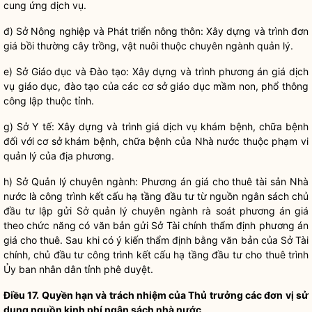
cung ứng
dịch vụ
.
đ) Sở Nông nghiệp và Phát triển nông thôn: Xây dựng và trình đơn
giá bồi thường cây trồng, vật nuôi thuộc chuyên ngành quản lý.
e) Sở Giáo dục và Đào tạo: Xây dựng và trình phương án giá
dịch
vụ
giáo dục, đào tạo của các cơ sở giáo dục mầm non, phổ thông
công lập thuộc tỉnh.
g) Sở Y tế: Xây dựng và trình giá dịch vụ khám bệnh, chữa bệnh
đối với cơ sở khám bệnh, chữa bệnh của
Nhà nước
thuộc phạm vi
quản lý của địa phương.
h) Sở Quản lý chuyên ngành: Phương án giá cho thuê tài sản
Nhà
nước
là công trình kết cấu hạ tầng đầu tư từ nguồn ngân sách chủ
đầu tư lập gửi Sở quản lý chuyên ngành rà soát phương án giá
theo chức năng có văn bản gửi Sở Tài chính thẩm định phương án
giá cho thuê. Sau khi có ý kiến thẩm định bằng văn bản của Sở Tài
chính, chủ đầu tư công trình kết cấu hạ tầng đầu tư cho thuê trình
Ủy ban
nhân dân
tỉnh phê duyệt.
Điều 17.
Quyền
hạn và trách nhiệm của Thủ trưởng các đơn vị sử
dụng nguồn kinh phí ngân sách
nhà nước