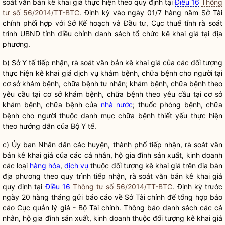
soát văn bản
kê khai giá
thực hiện theo quy định tại
Điều 16
Thông
tư số 56/2014/TT-BTC
. Định kỳ vào ngày 01/7 hàng năm Sở Tài
chính phối hợp với Sở Kế hoạch và Đầu tư, Cục thuế tỉnh rà soát
trình UBND tỉnh điều chỉnh danh sách tổ chức
kê khai giá
tại địa
phương.
b) Sở Y tế tiếp nhận, rà soát văn bản
kê khai giá
của các đối tượng
thực hiện
kê khai giá
dịch vụ khám bệnh, chữa bệnh cho người tại
cơ sở khám bệnh, chữa bệnh tư nhân; khám bệnh, chữa bệnh theo
yêu cầu tại cơ sở khám bệnh, chữa bệnh theo yêu cầu tại cơ sở
khám bệnh, chữa bệnh của
nhà nước
; thuốc phòng bệnh, chữa
bệnh cho người thuộc danh mục chữa bệnh thiết yếu thực hiện
theo hướng dẫn của Bộ Y tế.
c) Ủy ban
Nhân dân
các huyện, thành phố tiếp nhận, rà soát văn
bản
kê khai giá
của các cá nhân, hộ gia đình sản xuất, kinh doanh
các loại
hàng hóa
,
dịch vụ
thuộc đối tượng
kê khai giá
trên
địa bàn
địa phương theo quy trình tiếp nhận, rà soát văn bản
kê khai giá
quy định tại
Điều 16
Thông tư số 56/2014/TT-BTC
. Định kỳ trước
ngày 20 hàng tháng gửi báo cáo về Sở Tài chính để tổng hợp báo
cáo Cục quản lý giá - Bộ Tài chính. Thông báo danh sách các cá
nhân, hộ gia đình sản xuất, kinh doanh thuộc đối tượng
kê khai giá