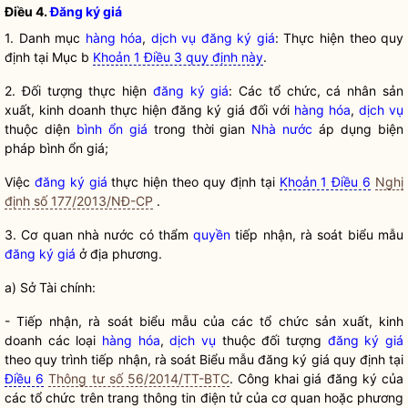
Điều 4.
Đăng ký giá
1. Danh mục
hàng hóa
,
dịch vụ
đăng ký giá
: Thực hiện theo quy
định tại Mục b
Khoản 1 Điều 3 quy định này
.
2. Đối tượng thực hiện
đăng ký giá
: Các tổ chức, cá nhân sản
xuất, kinh doanh thực hiện
đăng ký giá
đối với
hàng hóa
,
dịch vụ
thuộc diện
bình ổn giá
trong thời gian
Nhà nước
áp dụng biện
pháp
bình ổn giá
;
Việc
đăng ký giá
thực hiện theo quy định tại
Khoản 1 Điều 6
Nghị
định số 177/2013/NĐ-CP
.
3. Cơ quan nhà nước có thẩm
quyền
tiếp nhận, rà soát biểu mẫu
đăng ký giá
ở địa phương.
a) Sở Tài chính:
- Tiếp nhận, rà soát biểu mẫu của các tổ chức sản xuất, kinh
doanh các loại
hàng hóa
,
dịch vụ
thuộc đối tượng
đăng ký giá
theo quy trình tiếp nhận, rà soát Biểu mẫu
đăng ký giá
quy định tại
Điều 6
Thông tư số 56/2014/TT-BTC
. Công khai giá đăng ký của
các tổ chức trên trang thông tin điện tử của cơ quan hoặc phương