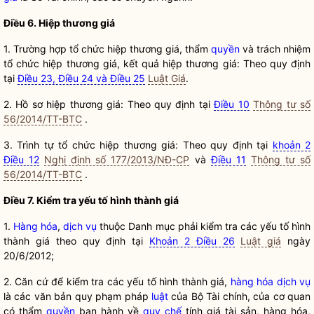
Điều 6.
Hiệp thương giá
1. Trường hợp tổ chức
hiệp thương giá
, thẩm
quyền
và trách nhiệm
tổ chức
hiệp thương giá
, kết quả
hiệp thương giá
: Theo quy định
tại
Điều 23, Điều 24 và Điều 25
Luật Giá
.
2. Hồ sơ
hiệp thương giá
: Theo quy định tại
Điều 10
Thông tư số
56/2014/TT-BTC
.
3. Trình tự tổ chức
hiệp thương giá
: Theo quy định tại
khoản 2
Điều 12
Nghị định số 177/2013/NĐ-CP
và
Điều 11
Thông tư số
56/2014/TT-BTC
.
Điều 7. Kiểm tra
yếu tố hình thành giá
1.
Hàng hóa
,
dịch vụ
thuộc Danh mục phải kiểm tra các
yếu tố hình
thành giá
theo quy định tại
Khoản 2 Điều 26
Luật giá
ngày
20/6/2012;
2. Căn cứ để kiểm tra các
yếu tố hình thành giá
,
hàng hóa
dịch vụ
là các văn bản quy phạm pháp
luật
của Bộ Tài chính, của cơ quan
có thẩm
quyền
ban hành về
quy chế
tính giá tài sản,
hàng hóa
,