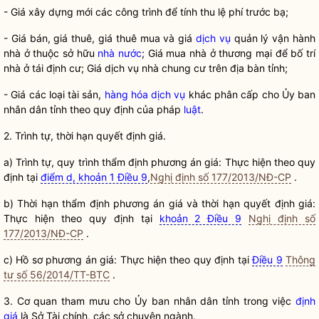
- Giá xây dựng mới các công trình để tính thu lệ phí trước bạ;
- Giá bán, giá thuê, giá thuê mua và giá
dịch vụ
quản lý vận hành
nhà ở thuộc sở hữu
nhà nước
; Giá mua nhà ở thương mại để bố trí
nhà ở tái định cư; Giá
dịch vụ
nhà chung cư trên
địa bàn
tỉnh;
- Giá các loại tài sản,
hàng hóa
dịch vụ
khác phân cấp cho Ủy ban
nhân dân
tỉnh theo quy định của pháp
luật
.
2. Trình tự, thời hạn quyết định giá.
a) Trình tự, quy trình thẩm định phương án giá: Thực hiện theo quy
định tại
điểm d, khoản 1 Điều 9
,
Nghị định số 177/2013/NĐ-CP
.
b) Thời hạn thẩm định phương án giá và thời hạn quyết định giá:
Thực hiện theo quy định tại
khoản 2 Điều 9
Nghị định số
177/2013/NĐ-CP
.
c) Hồ sơ phương án giá: Thực hiện theo quy định tại
Điều 9
Thông
tư số 56/2014/TT-BTC
.
3. Cơ quan tham mưu cho Ủy ban
nhân dân
tỉnh trong việc
định
giá
là Sở Tài chính, các sở chuyên ngành.