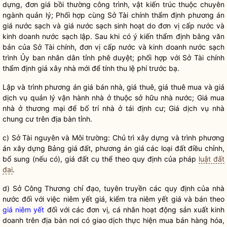
dựng, đơn giá bồi thường công trình, vật kiến trúc thuộc chuyên
ngành quản lý; Phối hợp cùng Sở Tài chính thẩm định phương án
giá nước sạch và giá nước sạch sinh hoạt do đơn vị cấp nước và
kinh doanh nước sạch lập. Sau khi có ý kiến thẩm định bằng văn
bản của Sở Tài chính, đơn vị cấp nước và kinh doanh nước sạch
trình Ủy ban
nhân dân
tỉnh phê duyệt; phối hợp với Sở Tài chính
thẩm định giá
xây nhà mới để tính thu lệ phí trước bạ.
Lập và trình phương án giá bán nhà, giá thuê, giá thuê mua và giá
dịch vụ
quản lý vận hành nhà ở thuộc sở hữu
nhà nước
; Giá mua
nhà ở thương mại để bố trí nhà ở tái định cư; Giá
dịch vụ
nhà
chung cư trên
địa bàn
tỉnh.
c) Sở Tài nguyên và Môi trường: Chủ trì xây dựng và trình phương
án xây dựng Bảng giá đất, phương án giá các loại đất điều chỉnh,
bổ sung (nếu có), giá đất cụ thể theo quy định của pháp
luật đất
đai
.
d) Sở Công Thương
chỉ đạo
, tuyên truyền các quy định của
nhà
nước
đối với việc
niêm yết giá
, kiểm tra
niêm yết giá
và bán theo
giá niêm yết
đối với các đơn vị, cá nhân hoạt động sản xuất kinh
doanh trên
địa bàn
nơi có giao dịch thực hiện mua bán
hàng hóa
,