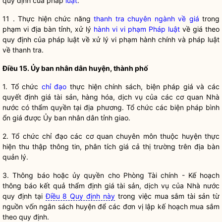
quy định của pháp
luật
.
11 . Thực hiện chức năng
thanh tra chuyên ngành về giá
trong
phạm vi
địa bàn
tỉnh, xử lý
hành vi vi phạm Pháp luật
về giá theo
quy định của pháp luật về xử lý vi phạm hành chính và pháp luật
về thanh tra.
Điều 15. Ủy ban
nhân dân
huyện, thành phố
1. Tổ chức
chỉ đạo
thực hiện chính sách, biện pháp giá và các
quyết định giá tài sản,
hàng hóa
,
dịch vụ
của các cơ quan Nhà
nước có thẩm
quyền
tại địa phương. Tổ chức các biện pháp
bình
ổn giá
được Ủy ban
nhân dân
tỉnh giao.
2. Tổ chức
chỉ đạo
các cơ quan chuyên môn thuộc huyện thực
hiện thu thập thông tin, phân tích giá cả thị trường trên
địa bàn
quản lý.
3. Thông báo hoặc ủy
quyền
cho Phòng Tài chính - Kế hoạch
thông báo kết quả
thẩm định giá
tài sản,
dịch vụ
của
Nhà nước
quy định tại
Điều 8 Quy định này
trong việc mua sắm tài sản từ
nguồn vốn ngân sách huyện để các đơn vị lập kế hoạch mua sắm
theo quy định.