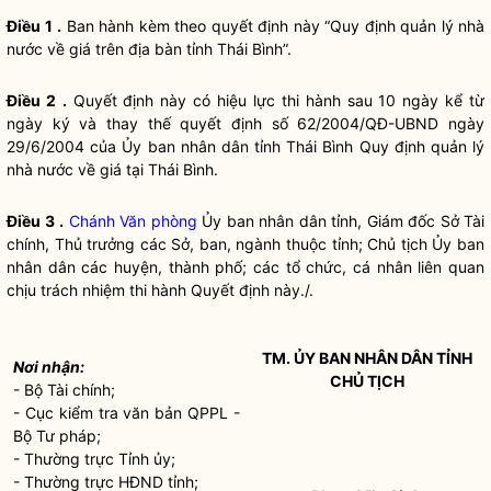
Điều 1
.
Ban hành kèm theo quyết định này “Quy định
quản lý nhà
nước
về giá trên
địa bàn
tỉnh Thái Bình”.
Điều 2
.
Quyết định này có hiệu lực thi hành sau 10 ngày kể từ
ngày ký và thay thế quyết định số 62/2004/QĐ-UBND ngày
29/6/2004 của Ủy ban
nhân dân
tỉnh Thái Bình Quy định
quản lý
nhà nước
về giá tại Thái Bình.
Điều 3
.
Chánh Văn phòng
Ủy ban
nhân dân
tỉnh, Giám đốc Sở Tài
chính, Thủ trưởng các Sở, ban, ngành thuộc tỉnh; Chủ tịch Ủy ban
nhân dân
các huyện, thành phố; các tổ chức, cá nhân liên quan
chịu trách nhiệm thi hành Quyết định này./.
TM. ỦY BAN
NHÂN DÂN
TỈNH
Nơi nhận:
CHỦ TỊCH
- Bộ Tài chính;
- Cục kiểm tra văn bản QPPL -
Bộ Tư pháp;
- Thường trực Tỉnh ủy;
- Thường trực HĐND tỉnh;