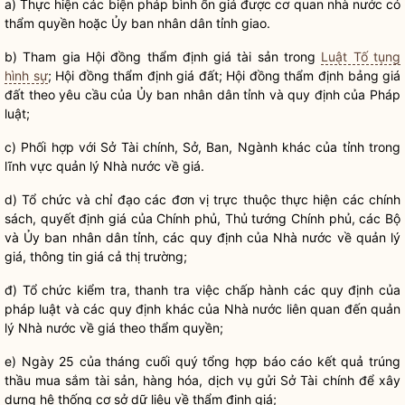
a) Thực hiện các biện pháp
bình ổn giá
được cơ quan nhà nước có
thẩm
quyền
hoặc Ủy ban
nhân dân
tỉnh giao.
b) Tham gia
Hội đồng thẩm định
giá tài sản trong
Luật Tố tụng
hình sự
;
Hội đồng thẩm định
giá đất;
Hội đồng thẩm định
bảng giá
đất theo yêu cầu của Ủy ban
nhân dân
tỉnh và quy định của Pháp
luật
;
c) Phối hợp với Sở Tài chính, Sở, Ban, Ngành khác của tỉnh trong
lĩnh vực
quản lý Nhà nước
về giá.
d) Tổ chức và
chỉ đạo
các đơn vị trực thuộc thực hiện các chính
sách, quyết định giá của Chính phủ, Thủ tướng Chính phủ, các Bộ
và Ủy ban
nhân dân
tỉnh, các quy định của
Nhà nước
về quản lý
giá, thông tin giá cả thị trường;
đ) Tổ chức kiểm tra, thanh tra việc
chấp hành
các quy định của
pháp luật và các quy định khác của Nhà nước liên quan đến
quản
lý Nhà nước
về giá theo thẩm
quyền
;
e) Ngày 25 của tháng cuối quý tổng hợp báo cáo kết quả trúng
thầu mua sắm tài sản,
hàng hóa
,
dịch vụ
gửi Sở Tài chính để xây
dựng hệ thống cơ sở dữ liệu về
thẩm định giá
;