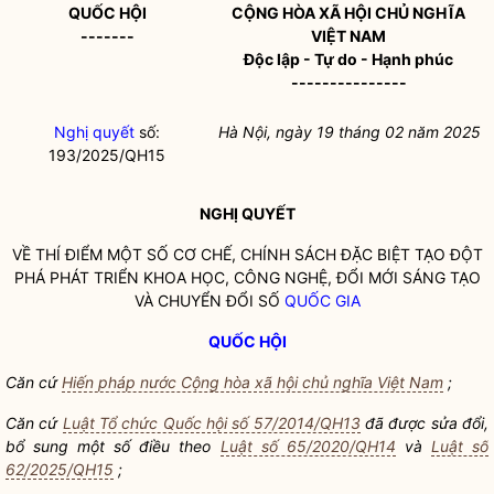
QUỐC HỘI
CỘNG HÒA XÃ HỘI CHỦ NGHĨA
-------
VIỆT NAM
Độc lập - Tự do - Hạnh phúc
---------------
Nghị quyết
số:
Hà Nội, ngày 19 tháng 02 năm 2025
193/2025/QH15
NGHỊ QUYẾT
VỀ THÍ ĐIỂM MỘT SỐ CƠ CHẾ, CHÍNH SÁCH ĐẶC BIỆT TẠO ĐỘT
PHÁ PHÁT TRIỂN KHOA HỌC, CÔNG NGHỆ, ĐỔI MỚI SÁNG TẠO
VÀ CHUYỂN ĐỔI SỐ
QUỐC GIA
QUỐC HỘI
Căn cứ
Hiến pháp nước Cộng hòa xã hội chủ nghĩa Việt Nam
;
Căn cứ
Luật Tổ chức Quốc hội số 57/2014/QH13
đã được sửa đổi,
bổ sung một số điều theo
Luật số 65/2020/QH14
và
Luật số
62/2025/QH15
;