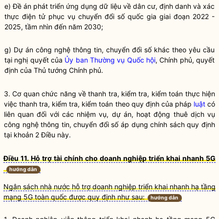
e) Đề án phát triển ứng dụng dữ liệu về dân cư, định danh và xác
thực điện tử phục vụ chuyển đổi số
quốc gia
giai đoạn 2022 -
2025, tầm nhìn đến năm 2030;
g) Dự án công nghệ thông tin, chuyển đổi số khác theo yêu cầu
tại
nghị quyết
của
Ủy ban Thường vụ Quốc hội
, Chính phủ, quyết
định của Thủ tướng Chính phủ.
3. Cơ quan chức năng về thanh tra, kiểm tra, kiểm toán thực hiện
việc thanh tra, kiểm tra, kiểm toán theo quy định của pháp
luật
có
liên quan đối với các nhiệm vụ, dự án, hoạt động thuê dịch vụ
công nghệ thông tin, chuyển đổi số áp dụng chính sách quy định
tại khoản 2 Điều này.
Điều 11. Hỗ trợ tài chính cho doanh nghiệp triển khai nhanh 5G
hướng dẫn
Ngân sách nhà nước hỗ trợ doanh nghiệp triển khai nhanh hạ tầng
mạng 5G toàn quốc được quy định như sau:
hướng dẫn