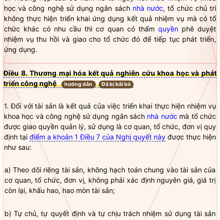
học và công nghệ sử dụng ngân sách
nhà nước
, tổ chức chủ trì
không thực hiện triển khai ứng dụng kết quả nhiệm vụ mà có tổ
chức khác có nhu cầu thì cơ quan có thẩm
quyền
phê duyệt
nhiệm vụ thu hồi và giao cho tổ chức đó để tiếp tục phát triển,
ứng dụng.
Điều 8. Thương mại hóa kết quả nghiên cứu khoa học và phát
triển công nghệ
hướng dẫn
Đã bị bãi bỏ
1. Đối với tài sản là kết quả của việc triển khai thực hiện nhiệm vụ
khoa học và công nghệ sử dụng ngân sách
nhà nước
mà tổ chức
được giao quyền quản lý, sử dụng là cơ quan, tổ chức, đơn vị quy
định tại
điểm a khoản 1 Điều 7 của Nghị quyết này
được thực hiện
như sau:
a) Theo dõi riêng tài sản, không hạch toán chung vào tài sản của
cơ quan, tổ chức, đơn vị, không phải xác định nguyên giá, giá trị
còn lại, khấu hao, hao mòn tài sản;
b) Tự chủ, tự quyết định và tự chịu trách nhiệm sử dụng tài sản