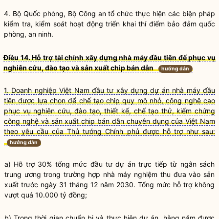
4. Bộ Quốc phòng, Bộ Công an tổ chức thực hiện các biện pháp
kiểm tra, kiểm soát hoạt động triển khai thí điểm bảo đảm quốc
phòng, an ninh.
Điều 14. Hỗ trợ tài chính xây dựng nhà máy đầu tiên để phục vụ
nghiên cứu, đào tạo và sản xuất chip bán dẫn
hướng dẫn
1. Doanh nghiệp Việt Nam đầu tư xây dựng dự án nhà máy đầu
tiên được lựa chọn để chế tạo chip quy mô nhỏ, công nghệ cao
phục vụ nghiên cứu, đào tạo, thiết kế, chế tạo thử, kiểm chứng
công nghệ và sản xuất chip bán dẫn chuyên dụng của Việt Nam
theo yêu cầu của Thủ tướng Chính phủ được hỗ trợ như sau:
hướng dẫn
a) Hỗ trợ 30% tổng mức đầu tư dự án trực tiếp từ ngân sách
trung ương trong trường hợp nhà máy nghiệm thu đưa vào sản
xuất trước ngày 31 tháng 12 năm 2030. Tổng mức hỗ trợ không
vượt quá 10.000 tỷ đồng;
b) Trong thời gian chuẩn bị và thực hiện dự án, hằng năm được