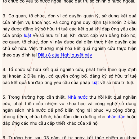
tổ chức có yếu tố nước ngoài hoặc đặt trụ sở chính ở nước ngoài.
3. Cơ quan, tổ chức, đơn vị có quyền quản lý, sử dụng kết quả
của nhiệm vụ khoa học và công nghệ quy định tại khoản 2 Điều
này được đăng ký sở hữu trí tuệ các kết quả khi đáp ứng yêu cầu
của pháp
luật
về sở hữu trí tuệ. Khi được cấp văn bằng bảo hộ,
cơ quan, tổ chức, đơn vị này được đại diện thực hiện quyền của
chủ sở hữu. Việc thương mại hóa kết quả nghiên cứu thực hiện
theo quy định tại
Điều 8 của Nghị quyết này
.
4. Tổ chức sở hữu kết quả nghiên cứu, phát triển theo quy định
tại khoản 2 Điều này, có quyền công bố, đăng ký sở hữu trí tuệ
các kết quả khi đáp ứng yêu cầu của pháp
luật
về sở hữu trí tuệ.
5. Trong trường hợp cần thiết,
Nhà nước
thu hồi kết quả nghiên
cứu, phát triển của nhiệm vụ khoa học và công nghệ sử dụng
ngân sách
nhà nước
để phổ biến rộng rãi phục vụ cộng đồng,
phòng bệnh, chữa bệnh, bảo đảm dinh dưỡng cho
nhân dân
hoặc
đáp ứng các nhu cầu cấp thiết khác của xã hội.
6. Trường hợp sau 03 năm kể từ ngày kết thúc nhiệm vụ khoa