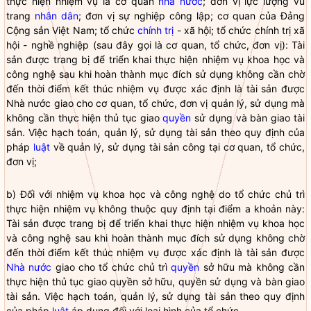
thực hiện nhiệm vụ là cơ quan
nhà nước
; đơn vị lực lượng vũ
trang
nhân dân
; đơn vị sự nghiệp công lập; cơ quan của Đảng
Cộng sản Việt Nam; tổ chức
chính trị
- xã hội; tổ chức
chính trị
xã
hội - nghề nghiệp (sau đây gọi là cơ quan, tổ chức, đơn vị): Tài
sản được trang bị để triển khai thực hiện nhiệm vụ khoa học và
công nghệ sau khi hoàn thành mục đích sử dụng không cần chờ
đến thời điểm kết thúc nhiệm vụ được xác định là tài sản được
Nhà nước
giao cho cơ quan, tổ chức, đơn vị quản lý, sử dụng mà
không cần thực hiện thủ tục giao
quyền
sử dụng và bàn giao tài
sản. Việc hạch toán, quản lý, sử dụng tài sản theo quy định của
pháp
luật
về quản lý, sử dụng tài sản công tại cơ quan, tổ chức,
đơn vị;
b) Đối với nhiệm vụ khoa học và công nghệ do tổ chức chủ trì
thực hiện nhiệm vụ không thuộc quy định tại điểm a khoản này:
Tài sản được trang bị để triển khai thực hiện nhiệm vụ khoa học
và công nghệ sau khi hoàn thành mục đích sử dụng không chờ
đến thời điểm kết thúc nhiệm vụ được xác định là tài sản được
Nhà nước
giao cho tổ chức chủ trì
quyền
sở hữu mà không cần
thực hiện thủ tục giao
quyền
sở hữu,
quyền
sử dụng và bàn giao
tài sản. Việc hạch toán, quản lý, sử dụng tài sản theo quy định
của pháp
luật
áp dụng đối với loại hình của tổ chức.