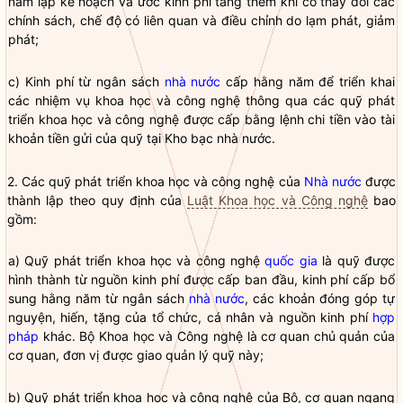
năm lập kế hoạch và ước kinh phí tăng thêm khi có thay đổi các
chính sách, chế độ có liên quan và điều chỉnh do lạm phát, giảm
phát;
c) Kinh phí từ ngân sách
nhà nước
cấp hằng năm để triển khai
các nhiệm vụ khoa học và công nghệ thông qua các quỹ phát
triển khoa học và công nghệ được cấp bằng lệnh chi tiền vào tài
khoản tiền gửi của quỹ tại Kho bạc
nhà nước
.
2. Các quỹ phát triển khoa học và công nghệ của
Nhà nước
được
thành lập theo quy định của
Luật Khoa học và Công nghệ
bao
gồm:
a) Quỹ phát triển khoa học và công nghệ
quốc gia
là quỹ được
hình thành từ nguồn kinh phí được cấp ban đầu, kinh phí cấp bổ
sung hằng năm từ ngân sách
nhà nước
, các khoản đóng góp tự
nguyện, hiến, tặng của tổ chức, cá nhân và nguồn kinh phí
hợp
pháp
khác. Bộ Khoa học và Công nghệ là cơ quan chủ quản của
cơ quan, đơn vị được giao quản lý quỹ này;
b) Quỹ phát triển khoa học và công nghệ của Bộ, cơ quan ngang