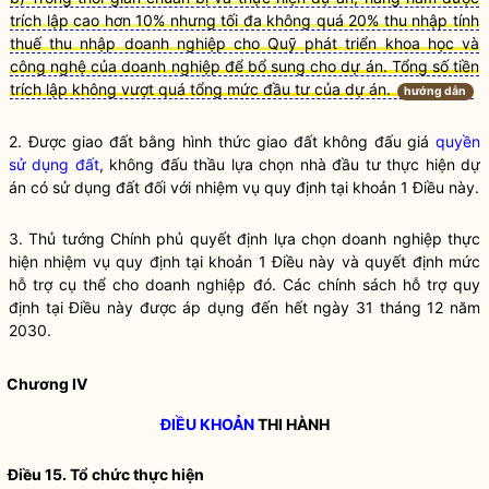
trích lập cao hơn 10% nhưng tối đa không quá 20% thu nhập tính
thuế thu nhập doanh nghiệp cho Quỹ phát triển khoa học và
công nghệ của doanh nghiệp để bổ sung cho dự án. Tổng số tiền
trích lập không vượt quá tổng mức đầu tư của dự án.
hướng dẫn
2. Được giao đất bằng hình thức giao đất không đấu giá
quyền
sử dụng đất
, không đấu thầu lựa chọn nhà đầu tư thực hiện dự
án có sử dụng đất đối với nhiệm vụ quy định tại khoản 1 Điều này.
3. Thủ tướng Chính phủ quyết định lựa chọn doanh nghiệp thực
hiện nhiệm vụ quy định tại khoản 1 Điều này và quyết định mức
hỗ trợ cụ thể cho doanh nghiệp đó. Các chính sách hỗ trợ quy
định tại Điều này được áp dụng đến hết ngày 31 tháng 12 năm
2030.
Chương IV
ĐIỀU KHOẢN
THI HÀNH
Điều 15. Tổ chức thực hiện