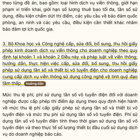
theo từng đề án, bao gồm: loại hình dịch vụ viễn thông, giới hạn
phạm vi triển khai, giới hạn số lượng thuê bao tối đa, tần số sử
dụng, điều kiện chấm dứt thí điểm, các yêu cầu về bảo đảm quốc
phòng, an ninh và các yêu cầu, điều kiện cần thiết khác nhằm
bảo đảm lợi ích
quốc gia
.
3. Bộ Khoa học và Công nghệ cấp, sửa đổi, bổ sung, thu hồi giấy
phép kinh doanh dịch vụ viễn thông cho doanh nghiệp theo quy
định tại khoản 1 và khoản 2 Điều này và pháp luật về viễn thông;
hướng dẫn, thực hiện việc cấp, sửa đổi, bổ sung, thu hồi giấy
phép sử dụng tần số và thiết bị vô tuyến điện cho doanh nghiệp
cung cấp dịch vụ viễn thông sử dụng công nghệ vệ tinh quỹ đạo
tầm thấp.
hướng dẫn
Mức thu lệ phí, phí sử dụng tần số vô tuyến điện đối với doanh
nghiệp được cấp phép thí điểm áp dụng theo quy định hiện hành
về mức thu lệ phí cấp giấy phép sử dụng tần số và thiết bị vô
tuyến điện và mức thu phí sử dụng tần số vô tuyến điện. Phí sử
dụng tần số vô tuyến điện tính theo thời gian sử dụng tần số vô
tuyến điện và theo thực tế số lượng thiết bị đầu cuối sử dụng dịch
vụ do doanh nghiệp báo cáo.