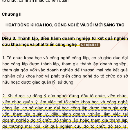
tổ chức, cá nhân khác có liên quan.
Chương II
HOẠT ĐỘNG KHOA HỌC, CÔNG NGHỆ VÀ ĐỔI MỚI SÁNG TẠO
Điều 3. Thành lập, điều hành doanh nghiệp từ kết quả nghiên
cứu khoa học và phát triển công nghệ
Đã bị bãi bỏ
1. Tổ chức khoa học và công nghệ công lập, cơ sở giáo dục đại
học công lập được thành lập, tham gia thành lập doanh nghiệp,
tham gia góp vốn vào doanh nghiệp để thương mại hóa kết quả
nghiên cứu khoa học và phát triển công nghệ do tổ chức đó sở
hữu hoặc được giao quản lý, sử dụng.
2. Khi được sự đồng ý của người đứng đầu tổ chức, viên chức,
viên chức quản lý làm việc tại tổ chức khoa học và công nghệ
công lập, cơ sở giáo dục đại học công lập được tham gia góp
vốn, tham gia quản lý, điều hành doanh nghiệp, làm việc tại
doanh nghiệp do tổ chức đó thành lập hoặc tham gia thành lập
để thương mại hóa kết quả nghiên cứu do tổ chức đó tạo ra.