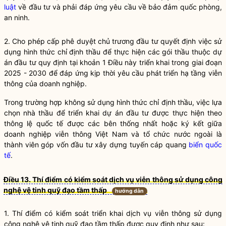
luật
về đầu tư và phải đáp ứng yêu cầu về bảo đảm quốc phòng,
an ninh.
2. Cho phép cấp phê duyệt chủ trương đầu tư quyết định việc sử
dụng hình thức chỉ định thầu để thực hiện các gói thầu thuộc dự
án đầu tư quy định tại khoản 1 Điều này triển khai trong giai đoạn
2025 - 2030 để đáp ứng kịp thời yêu cầu phát triển hạ tầng viễn
thông của doanh nghiệp.
Trong trường hợp không sử dụng hình thức chỉ định thầu, việc lựa
chọn nhà thầu để triển khai dự án đầu tư được thực hiện theo
thông lệ quốc tế được các bên thống nhất hoặc ký kết giữa
doanh nghiệp viễn thông Việt Nam và tổ chức nước ngoài là
thành viên góp vốn đầu tư xây dựng tuyến cáp quang
biển quốc
tế
.
Điều 13. Thí điểm có kiểm soát dịch vụ viễn thông sử dụng công
nghệ vệ tinh quỹ đạo tầm thấp
hướng dẫn
1. Thí điểm có kiểm soát triển khai dịch vụ viễn thông sử dụng
công nghệ vệ tinh quỹ đạo tầm thấp được quy định như sau: