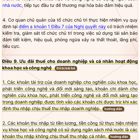
nhà nước
, tiếp tục đầu tư để thương mại hóa bảo đảm hiệu quả.
4. Cơ quan chủ quản của tổ chức chủ trì thực hiện nhiệm vụ quy
định tại
điểm a khoản 1 Điều 7 của Nghị quyết này
có trách nhiệm
kiểm tra, giám sát tổ chức chủ trì trong việc sử dụng tài sản bảo
đảm tiết kiệm, hiệu quả, phòng ngừa xảy ra thất thoát, lãng phí,
tiêu cực.
Điều 9. Ưu đãi thuế cho doanh nghiệp và cá nhân hoạt động
khoa học và công nghệ
Đã bị bãi bỏ
1. Các khoản tài trợ của doanh nghiệp cho nghiên cứu khoa học,
phát triển công nghệ và đổi mới sáng tạo, khoản chi dành cho
nghiên cứu khoa học, phát triển công nghệ và đổi mới sáng tạo
trong doanh nghiệp được tính vào các khoản chi được trừ khi xác
định thu nhập chịu thuế thu nhập doanh nghiệp.
hướng dẫn
2. Các khoản thu nhập từ tiền lương, tiền công từ thực hiện nhiệm
vụ khoa học và công nghệ có sử dụng ngân sách nhà nước là các
khoản thu nhập không chịu thuế thu nhập cá nhân.
hướng dẫn