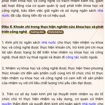
phát triển khoa học và công nghệ có trách nhiệm kiểm tra, giám
sát hoạt động của cơ quan quản lý quỹ phát triển khoa học và
công nghệ, bảo đảm việc giải ngân và sử dụng ngân sách
nhà
nước
đã cấp đúng tiến độ và có hiệu quả.
Điều 6. Khoán chi trong thực hiện nghiên cứu khoa học và phát
triển công nghệ
hướng dẫn
Đã bị bãi bỏ
1. Kinh phí từ ngân sách
nhà nước
cho thực hiện nhiệm vụ khoa
học và công nghệ được thực hiện khoán chi, trừ kinh phí chi mua
tài sản được trang bị để triển khai nhiệm vụ khoa học và công
nghệ, thuê dịch vụ thuê ngoài và đoàn đi
công tác
nước ngoài.
2. Nhiệm vụ khoa học và công nghệ được thực hiện theo phương
thức khoán chi đến sản phẩm cuối cùng khi tổ chức chủ trì thực
hiện nhiệm vụ khoa học và công nghệ có cam kết về sản phẩm
của nhiệm vụ với chỉ tiêu chất lượng chủ yếu cần đạt được.
3. Trên cơ sở dự toán kinh phí tại thuyết minh nhiệm vụ do tổ
chức chủ trì thực hiện nhiệm vụ xây dựng, cơ quan có thẩm
quyền
thẩm định và quyết định kinh phí ngân sách
nhà nước
cho