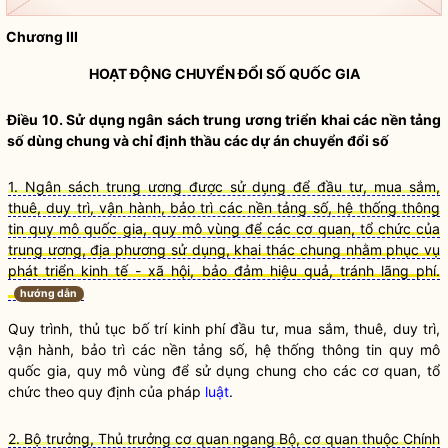
Chương III
HOẠT ĐỘNG CHUYỂN ĐỔI SỐ
QUỐC GIA
Điều 10. Sử dụng ngân sách trung ương triển khai các nền tảng
số dùng chung và chỉ định thầu các dự án chuyển đổi số
1. Ngân sách trung ương được sử dụng để đầu tư, mua sắm,
thuê, duy trì, vận hành, bảo trì các nền tảng số, hệ thống thông
tin quy mô quốc gia, quy mô vùng để các cơ quan, tổ chức của
trung ương, địa phương sử dụng, khai thác chung nhằm phục vụ
phát triển kinh tế - xã hội, bảo đảm hiệu quả, tránh lãng phí.
hướng dẫn
Quy trình, thủ tục bố trí kinh phí đầu tư, mua sắm, thuê, duy trì,
vận hành, bảo trì các nền tảng số, hệ thống thông tin quy mô
quốc gia
, quy mô vùng để sử dụng chung cho các cơ quan, tổ
chức theo quy định của pháp
luật
.
2. Bộ trưởng, Thủ trưởng cơ quan ngang Bộ, cơ quan thuộc Chính