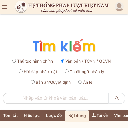

Thủ tục hành chính
Văn bản / TCVN / QCVN
Hỏi đáp pháp luật
Thuật ngữ pháp lý
Bản án/Quyết định
Án lệ

Tóm tắt
Hiệu lực
Lược đồ
Tải về
Văn bả
Nội dung