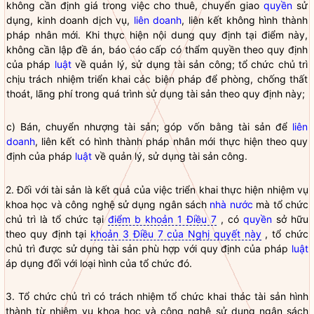
không cần định giá trong việc cho thuê, chuyển giao
quyền
sử
dụng, kinh doanh dịch vụ,
liên doanh
, liên kết không hình thành
pháp nhân mới. Khi thực hiện nội dung quy định tại điểm này,
không cần lập đề án, báo cáo cấp có thẩm
quyền
theo quy định
của pháp
luật
về quản lý, sử dụng tài sản công; tổ chức chủ trì
chịu trách nhiệm triển khai các biện pháp để phòng, chống thất
thoát, lãng phí trong quá trình sử dụng tài sản theo quy định này;
c) Bán, chuyển nhượng tài sản; góp vốn bằng tài sản để
liên
doanh
, liên kết có hình thành pháp nhân mới thực hiện theo quy
định của pháp
luật
về quản lý, sử dụng tài sản công.
2. Đối với tài sản là kết quả của việc triển khai thực hiện nhiệm vụ
khoa học và công nghệ sử dụng ngân sách
nhà nước
mà tổ chức
chủ trì là tổ chức tại
điểm b khoản 1 Điều 7
, có
quyền
sở hữu
theo quy định tại
khoản 3 Điều 7 của Nghị quyết này
, tổ chức
chủ trì được sử dụng tài sản phù hợp với quy định của pháp
luật
áp dụng đối với loại hình của tổ chức đó.
3. Tổ chức chủ trì có trách nhiệm tổ chức khai thác tài sản hình
thành từ nhiệm vụ khoa học và công nghệ sử dụng ngân sách