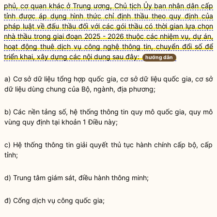
phủ, cơ quan khác ở Trung ương, Chủ tịch Ủy ban nhân dân cấp
tỉnh được áp dụng hình thức chỉ định thầu theo quy định của
pháp luật về đấu thầu đối với các gói thầu có thời gian lựa chọn
nhà thầu trong giai đoạn 2025 - 2026 thuộc các nhiệm vụ, dự án,
hoạt động thuê dịch vụ công nghệ thông tin, chuyển đổi số để
triển khai, xây dựng các nội dung sau đây:
hướng dẫn
a) Cơ sở dữ liệu tổng hợp
quốc gia
, cơ sở dữ liệu
quốc gia
, cơ sở
dữ liệu dùng chung của Bộ, ngành, địa phương;
b) Các nền tảng số, hệ thống thông tin quy mô
quốc gia
, quy mô
vùng quy định tại khoản 1 Điều này;
c) Hệ thống thông tin giải quyết thủ tục hành chính cấp bộ, cấp
tỉnh;
d) Trung tâm giám sát, điều hành thông minh;
đ) Cổng dịch vụ công
quốc gia
;