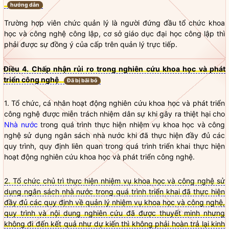
hướng dẫn
Trường hợp viên chức quản lý là người đứng đầu tổ chức khoa
học và công nghệ công lập, cơ sở giáo dục đại học công lập thì
phải được sự đồng ý của cấp trên quản lý trực tiếp.
Điều 4. Chấp nhận rủi ro trong nghiên cứu khoa học và phát
triển công nghệ
Đã bị bãi bỏ
1. Tổ chức, cá nhân hoạt động nghiên cứu khoa học và phát triển
công nghệ được miễn trách nhiệm dân sự khi gây ra thiệt hại cho
Nhà nước
trong quá trình thực hiện nhiệm vụ khoa học và công
nghệ sử dụng ngân sách
nhà nước
khi đã thực hiện đầy đủ các
quy trình, quy định liên quan trong quá trình triển khai thực hiện
hoạt động nghiên cứu khoa học và phát triển công nghệ.
2. Tổ chức chủ trì thực hiện nhiệm vụ khoa học và công nghệ sử
dụng ngân sách nhà nước trong quá trình triển khai đã thực hiện
đầy đủ các quy định về quản lý nhiệm vụ khoa học và công nghệ,
quy trình và nội dung nghiên cứu đã được thuyết minh nhưng
không đi đến kết quả như dự kiến thì không phải hoàn trả lại kinh