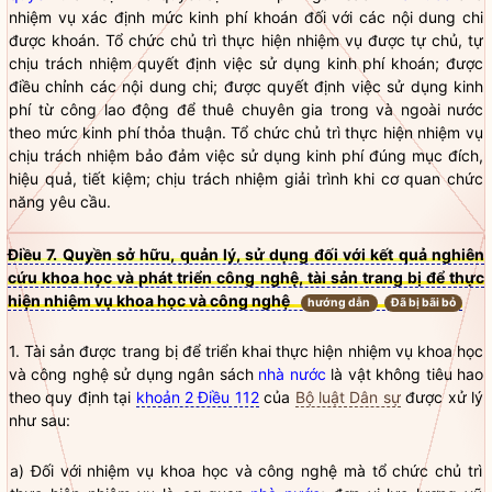
nhiệm vụ xác định mức kinh phí khoán đối với các nội dung chi
được khoán. Tổ chức chủ trì thực hiện nhiệm vụ được tự chủ, tự
chịu trách nhiệm quyết định việc sử dụng kinh phí khoán; được
điều chỉnh các nội dung chi; được quyết định việc sử dụng kinh
phí từ công lao động để thuê chuyên gia trong và ngoài nước
theo mức kinh phí thỏa thuận. Tổ chức chủ trì thực hiện nhiệm vụ
chịu trách nhiệm bảo đảm việc sử dụng kinh phí đúng mục đích,
hiệu quả, tiết kiệm; chịu trách nhiệm giải trình khi cơ quan chức
năng yêu cầu.
Điều 7. Quyền sở hữu, quản lý, sử dụng đối với kết quả nghiên
cứu khoa học và phát triển công nghệ, tài sản trang bị để thực
hiện nhiệm vụ khoa học và công nghệ
hướng dẫn
Đã bị bãi bỏ
1. Tài sản được trang bị để triển khai thực hiện nhiệm vụ khoa học
và công nghệ sử dụng ngân sách
nhà nước
là vật không tiêu hao
theo quy định tại
khoản 2 Điều 112
của
Bộ luật Dân sự
được xử lý
như sau:
a) Đối với nhiệm vụ khoa học và công nghệ mà tổ chức chủ trì