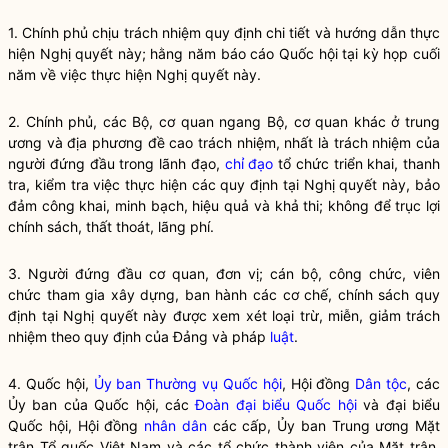
1. Chính phủ chịu trách nhiệm quy định chi tiết và hướng dẫn thực
hiện
Nghị quyết
này; hằng năm báo cáo
Quốc hội
tại kỳ họp cuối
năm về việc thực hiện
Nghị quyết
này.
2. Chính phủ, các Bộ, cơ quan ngang Bộ, cơ quan khác ở trung
ương và địa phương đề cao trách nhiệm, nhất là trách nhiệm của
người đứng đầu trong lãnh đạo,
chỉ đạo
tổ chức triển khai, thanh
tra, kiểm tra việc thực hiện các quy định tại
Nghị quyết
này, bảo
đảm công khai, minh bạch, hiệu quả và khả thi; không để trục lợi
chính sách, thất thoát, lãng phí.
3. Người đứng đầu cơ quan, đơn vị; cán bộ, công chức, viên
chức tham gia xây dựng, ban hành các cơ chế, chính sách quy
định tại
Nghị quyết
này được xem xét loại trừ, miễn, giảm trách
nhiệm theo quy định của Đảng và pháp
luật
.
4. Quốc hội,
Ủy ban Thường vụ Quốc hội
, Hội đồng
Dân tộc
, các
Ủy ban của Quốc hội, các
Đoàn đại biểu Quốc hội
và đại biểu
Quốc hội, Hội đồng
nhân dân
các cấp, Ủy ban Trung ương Mặt
trận Tổ quốc Việt Nam và các tổ chức thành viên của Mặt trận,