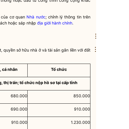
 thông hoặc đầu tư công trình công cộng khác
ỗi của cơ quan
Nhà nước
; chỉnh lý thông tin trên
a tách hoặc sáp nhập
địa giới hành chính
.
⋮
⋮
t
, quyền sở hữu nhà ở và tài sản gắn liền với đất
, cá nhân
Tổ chức
 thị trấn; tổ chức nộp hồ sơ tại cấp tỉnh
680.000
850.000
690.000
910.000
910.000
1.230.000