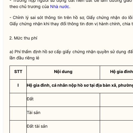
- Trường hợp người sử dụng đất hiến đất để làm đường giao
theo chủ trương của
Nhà nước
.
- Chỉnh lý sai sót thông tin trên hồ sơ, Giấy chứng nhận do l
Giấy chứng nhận khi thay đổi thông tin đơn vị hành chính, chi
2. Mức thu phí
a) Phí thẩm định hồ sơ cấp giấy chứng nhận
quyền sử dụng đấ
lần đầu riêng lẻ
STT
Nội dung
Hộ gia đình
I
Hộ gia đình, cá nhân nộp hồ sơ tại
địa bàn
xã, phường,
Đất
Tài sản
Đất tài sản