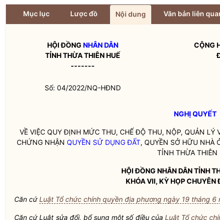
Mục lục
Lược đồ
Văn bản liên qua
Nội dung
HỘI ĐỒNG
NHÂN DÂN
CỘNG H
TỈNH THỪA THIÊN HUẾ
-------
Số: 04/2022/NQ-HĐND
NGHỊ QUYẾT
VỀ VIỆC QUY ĐỊNH MỨC THU, CHẾ ĐỘ THU, NỘP, QUẢN LÝ 
CHỨNG NHẬN
QUYỀN SỬ DỤNG ĐẤT
, QUYỀN SỞ HỮU NHÀ Ở
TỈNH THỪA THIÊN
HỘI ĐỒNG
NHÂN DÂN
TỈNH T
KHÓA VII, KỲ HỌP CHUYÊN 
Căn cứ
Luật Tổ chức chính quyền địa phương ngày 19 tháng 6
Căn cứ Luật sửa đổi, bổ sung một số điều của
Luật Tổ chức ch