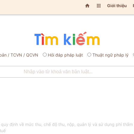


Giới thiệu
bản / TCVN / QCVN
Hỏi đáp pháp luật
Thuật ngữ pháp lý
y định về mức thu, chế độ thu, nộp, quản lý và sử dụng phí thẩm 
Huế