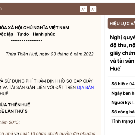
n
+
-
A
A
HIỆU LỰC V
ÒA XÃ HỘI CHỦ NGHĨA VIỆT NAM
Độc lập - Tự do - Hạnh phúc
Nghị quy
---------------
độ thu, n
giấy chứn
Thừa Thiên Huế, ngày 03 tháng 6 năm 2022
và tài sản
Huế
VÀ SỬ DỤNG PHÍ THẨM ĐỊNH HỒ SƠ CẤP GIẤY
Số hiệu:
04
 VÀ TÀI SẢN GẮN LIỀN VỚI ĐẤT TRÊN
ĐỊA BÀN
Ngày ban h
 HUẾ
Người ký:
L
HỪA THIÊN HUẾ
ĐỀ LẦN THỨ 5
Số công bá
Tình trạng 
 năm 2015
;
ính phủ
và
Luật Tổ chức chính quyền địa phương