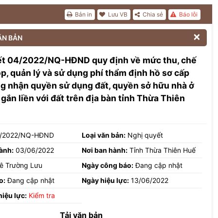
Bản in
Lưu VB
Chia sẻ
Báo lỗi

ĂN BẢN
ết 04/2022/NQ-HĐND quy định về mức thu, chế
ộp, quản lý và sử dụng phí thẩm định hồ sơ cấp
g nhận quyền sử dụng đất, quyền sở hữu nhà ở
 gắn liền với đất trên địa bàn tỉnh Thừa Thiên
/2022/NQ-HĐND
Loại văn bản:
Nghị quyết
ành:
03/06/2022
Nơi ban hành:
Tỉnh Thừa Thiên Huế
ê Trường Lưu
Ngày công báo:
Đang cập nhật
o:
Đang cập nhật
Ngày hiệu lực:
13/06/2022
hiệu lực:
Kiểm tra
Tải văn bản