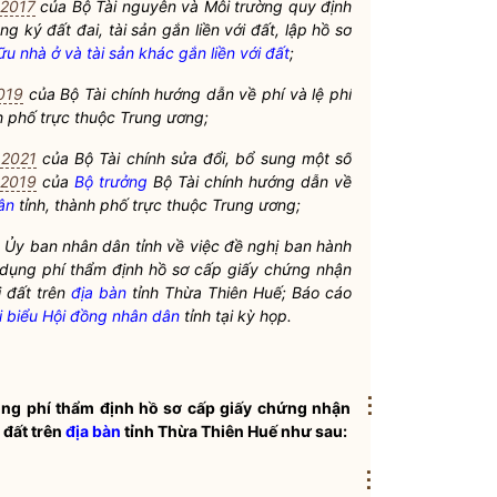
 2017
của Bộ Tài nguyên và Môi trường quy định
ng ký đất đai, tài sản gắn liền với đất, lập hồ sơ
 nhà ở và tài sản khác gắn liền với đất
;
019
của Bộ Tài chính hướng dẫn về phí và
lệ phí
h phố trực thuộc Trung ương;
 2021
của Bộ Tài chính sửa đổi, bổ sung một số
 2019
của
Bộ trưởng
Bộ Tài chính hướng dẫn về
ân
tỉnh, thành phố trực thuộc Trung ương;
Ủy ban nhân dân tỉnh về việc đề nghị ban hành
 dụng phí thẩm định hồ sơ cấp giấy chứng nhận
i đất trên
địa bàn
tỉnh Thừa Thiên Huế; Báo cáo
i biểu Hội đồng nhân dân
tỉnh tại kỳ họp.
⋮
ụng phí thẩm định hồ sơ cấp giấy chứng nhận
 đất trên
địa bàn
tỉnh Thừa Thiên Huế như sau:
⋮