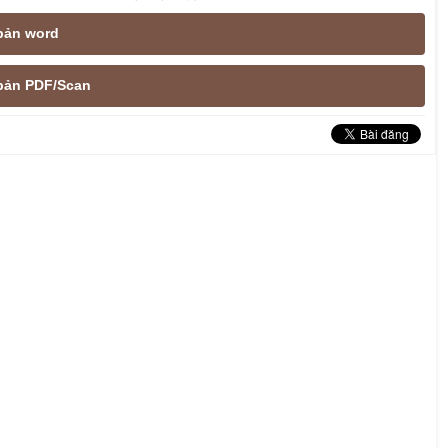
 bản word
e bản PDF/Scan