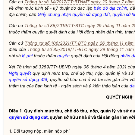
Căn cứ
Thông tư số 14/2017/TT-BTNMT ngày 20 tháng 7 năm
về định mức kinh tế - kỹ thuật đo đạc lập
bản đồ địa chính
, đă
địa chính, cấp
Giấy chứng nhận quyền sử dụng đất, quyền sở hữu
Căn cứ
Thông tư số 85/2019/TT-BTC ngày 29 tháng 11 năm 2
thuộc thẩm
quyền
quyết định của Hội đồng
nhân dân
tỉnh, thàn
Căn cứ
Thông tư số 106/2021/TT-BTC ngày 26 tháng 11 năm
điều của
Thông tư số 85/2019/TT-BTC ngày 29 tháng 11 năm
phí và
lệ phí
thuộc thẩm
quyền
quyết định của Hội đồng
nhân d
Xét Tờ trình số 3289/TTr-UBND ngày 06 tháng 4 năm 2021 của 
Nghị quyết
quy định mức thu, chế độ thu, nộp, quản lý và sử
quyền sử dụng đất
, quyền sở hữu nhà ở và tài sản gắn liền vớ
thẩm tra của Ban kinh tế - ngân sách và ý kiến thảo luận của
đạ
QUYẾT NGHỊ:
Điều 1.
Quy định mức thu, chế độ thu, nộp, quản lý và sử d
quyền sử dụng đất
, quyền sở hữu nhà ở và tài sản gắn liền với
1. Đối tượng nộp, miễn nộp phí