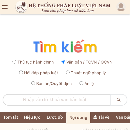

Thủ tục hành chính
Văn bản / TCVN / QCVN
Hỏi đáp pháp luật
Thuật ngữ pháp lý
Bản án/Quyết định
Án lệ

Tóm tắt
Hiệu lực
Lược đồ
Tải về
Văn bả
Nội dung