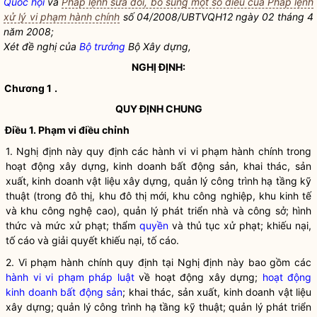
Quốc hội
và
Pháp lệnh sửa đổi, bổ sung một số điều của Pháp lệnh
xử lý vi phạm hành chính
số 04/2008/UBTVQH12 ngày 02 tháng 4
năm 2008;
Xét đề nghị của
Bộ trưởng
Bộ Xây dựng,
NGHỊ ĐỊNH:
Chương 1
.
QUY ĐỊNH CHUNG
Điều 1. Phạm vi điều chỉnh
1. Nghị định này quy định các hành vi vi phạm hành chính trong
hoạt động xây dựng
,
kinh doanh bất động sản
, khai thác, sản
xuất, kinh doanh vật liệu xây dựng, quản lý công trình hạ tầng kỹ
thuật (trong đô thị, khu đô thị mới, khu công nghiệp, khu kinh tế
và khu công nghệ cao), quản lý phát triển nhà và công sở; hình
thức và mức xử phạt; thẩm
quyền
và thủ tục xử phạt; khiếu nại,
tố cáo và giải quyết khiếu nại, tố cáo.
2. Vi phạm hành chính quy định tại Nghị định này bao gồm các
hành vi vi phạm pháp luật
về
hoạt động xây dựng
;
hoạt động
kinh doanh bất động sản
; khai thác, sản xuất, kinh doanh vật liệu
xây dựng; quản lý công trình hạ tầng kỹ thuật; quản lý phát triển