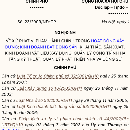
CHÍNH PHỦ
CỘNG HÒA XÃ HỘI CHỦ 
-------
Độc lập – Tự do –
----------
Số: 23/2009/NĐ-CP
Hà Nội, ngày 
NGHỊ ĐỊNH
VỀ XỬ PHẠT VI PHẠM HÀNH CHÍNH TRONG
HOẠT ĐỘNG XÂY
DỰNG
;
KINH DOANH BẤT ĐỘNG SẢN
; KHAI THÁC, SẢN XUẤT,
KINH DOANH VẬT LIỆU XÂY DỰNG; QUẢN LÝ CÔNG TRÌNH HẠ
TẦNG KỸ THUẬT; QUẢN LÝ PHÁT TRIỂN NHÀ VÀ CÔNG SỞ
CHÍNH PHỦ
Căn cứ
Luật Tổ chức Chính phủ số 32/2001/QH10
ngày 25 tháng
12 năm 2001;
Căn cứ
Luật Xây dựng số 16/2003/QH11
ngày 26 tháng 11 năm
2003;
Căn cứ
Luật Nhà ở số 56/2005/QH11
ngày 29 tháng 11 năm 2005;
Căn cứ
Luật Kinh doanh bất động sản số 63/2006/QH11
ngày 29
tháng 6 năm 2006;
Căn cứ
Pháp lệnh xử lý vi phạm hành chính số 44/2002/PL-
UBTVQH10
ngày 02 tháng 7 năm 2002 của Ủy ban Thường vụ