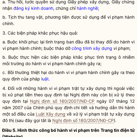
a. Thu hồi, tước quyền sử dụng Giấy phép xây dựng, Giấy chứng
nhận
đăng ký kinh doanh
, chứng chỉ
hành nghề
;
b. Tịch thu tang vật, phương tiện được sử dụng để vi phạm hành
chính.
3. Các biện pháp khắc phục hậu quả:
a. Buộc khôi phục lại tình trạng ban đầu đã bị thay đổi do hành vi
vi phạm hành chính; buộc tháo dỡ
công trình xây dựng
vi phạm;
b. Buộc thực hiện các biện pháp khắc phục tình trạng ô nhiễm
môi trường do hành vi vi phạm hành chính gây ra;
c. Bồi thường thiệt hại do hành vi vi phạm hành chính gây ra theo
quy định của pháp
luật
.
4. Đối với những hành vi vi phạm trật tự xây dựng thì ngoài việc
bị xử phạt tiền theo quy định tại Nghị định này còn bị xử lý theo
quy định tại
Nghị định số 180/2007/NĐ-CP
ngày 07 tháng 12
năm 2007 của Chính phủ quy định chi tiết và hướng dẫn thi hành
một số điều của
Luật Xây dựng
về xử lý vi phạm trật tự xây dựng
đô thị (sau đây gọi tắt là
Nghị định số 180/2007/NĐ-CP
).
Điều 5. Hình thức công bố hành vi vi phạm trên Trang tin điện tử
(Website)