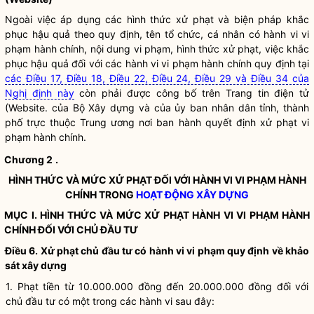
Ngoài việc áp dụng các hình thức xử phạt và biện pháp khắc
phục hậu quả theo quy định, tên tổ chức, cá nhân có hành vi vi
phạm hành chính, nội dung vi phạm, hình thức xử phạt, việc khắc
phục hậu quả đối với các hành vi vi phạm hành chính quy định tại
các Điều 17, Điều 18, Điều 22, Điều 24, Điều 29 và Điều 34 của
Nghị định này
còn phải được công bố trên Trang tin điện tử
(Website. của Bộ Xây dựng và của ủy ban nhân dân tỉnh, thành
phố trực thuộc Trung ương nơi ban hành quyết định xử phạt vi
phạm hành chính.
Chương 2
.
HÌNH THỨC VÀ MỨC XỬ PHẠT ĐỐI VỚI HÀNH VI VI PHẠM HÀNH
CHÍNH TRONG
HOẠT ĐỘNG XÂY DỰNG
MỤC I. HÌNH THỨC VÀ MỨC XỬ PHẠT HÀNH VI VI PHẠM HÀNH
CHÍNH ĐỐI VỚI CHỦ ĐẦU TƯ
Điều 6. Xử phạt chủ đầu tư có hành vi vi phạm quy định về khảo
sát xây dựng
1. Phạt tiền từ 10.000.000 đồng đến 20.000.000 đồng đối với
chủ đầu tư có một trong các hành vi sau đây: