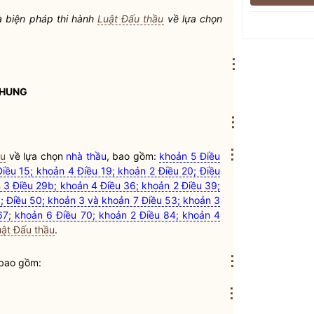
à biện pháp thi hành
Luật Đấu thầu
về lựa chọn
⋮
CHUNG
⋮
⋮
ầu
về lựa chọn
nhà thầu
, bao gồm:
khoản 5 Điều
Điều 15; khoản 4 Điều 19; khoản 2 Điều 20; Điều
n 3 Điều 29b; khoản 4 Điều 36; khoản 2 Điều 39;
; Điều 50; khoản 3 và khoản 7 Điều 53; khoản 3
67; khoản 6 Điều 70; khoản 2 Điều 84; khoản 4
uật Đấu thầu
.
⋮
 bao gồm:
⋮