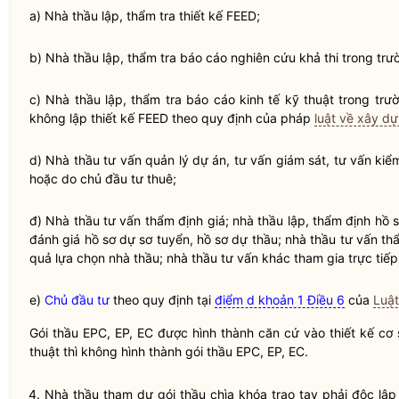
a)
Nhà thầu
lập, thẩm tra thiết kế FEED;
b)
Nhà thầu
lập, thẩm tra báo cáo nghiên cứu khả thi trong trư
c)
Nhà thầu
lập, thẩm tra báo cáo kinh tế kỹ thuật trong trư
không lập thiết kế FEED theo quy định của pháp
luật về xây d
d)
Nhà thầu
tư vấn quản lý dự án, tư vấn giám sát, tư vấn ki
hoặc do
chủ đầu tư
thuê;
đ)
Nhà thầu
tư vấn thẩm định giá;
nhà thầu
lập, thẩm định hồ 
đánh giá hồ sơ dự sơ tuyển, hồ sơ dự thầu;
nhà thầu
tư vấn thẩ
quả lựa chọn
nhà thầu
;
nhà thầu
tư vấn khác tham gia trực tiếp
e)
Chủ đầu tư
theo quy định tại
điểm d khoản 1 Điều 6
của
Luật
Gói thầu
EPC, EP, EC được hình thành căn cứ vào thiết kế cơ s
thuật thì không hình thành
gói thầu
EPC, EP, EC.
4.
Nhà thầu
tham dự
gói thầu
chìa khóa trao tay phải độc lập