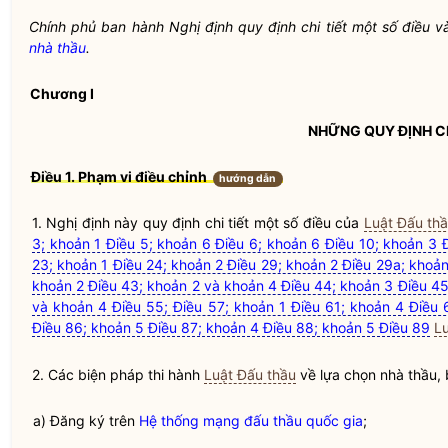
Chính phủ ban hành Nghị định quy định chi tiết một số điều v
nhà thầu
.
Chương I
NHỮNG QUY ĐỊNH 
Điều 1. Phạm vi điều chỉnh
hướng dẫn
1. Nghị định này quy định chi tiết một số điều của
Luật Đấu th
3; khoản 1 Điều 5; khoản 6 Điều 6; khoản 6 Điều 10; khoản 3 
23; khoản 1 Điều 24; khoản 2 Điều 29; khoản 2 Điều 29a; khoả
khoản 2 Điều 43; khoản 2 và khoản 4 Điều 44; khoản 3 Điều 45
và khoản 4 Điều 55; Điều 57; khoản 1 Điều 61; khoản 4 Điều 
Điều 86; khoản 5 Điều 87; khoản 4 Điều 88; khoản 5 Điều 89
L
2. Các biện pháp thi hành
Luật Đấu thầu
về lựa chọn
nhà thầu
,
a) Đăng ký trên
Hệ thống mạng đấu thầu quốc gia
;