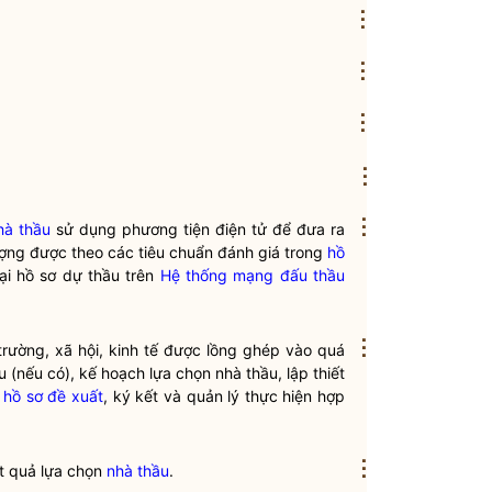
⋮
⋮
⋮
⋮
⋮
hà thầu
sử dụng phương tiện điện tử để đưa ra
lượng được theo các tiêu chuẩn đánh giá trong
hồ
ại hồ sơ dự thầu trên
Hệ thống mạng đấu thầu
⋮
rường, xã hội, kinh tế được lồng ghép vào quá
u
(nếu có), kế hoạch lựa chọn
nhà thầu
, lập thiết
 hồ sơ đề xuất
, ký kết và quản lý thực hiện hợp
⋮
ết quả lựa chọn
nhà thầu
.