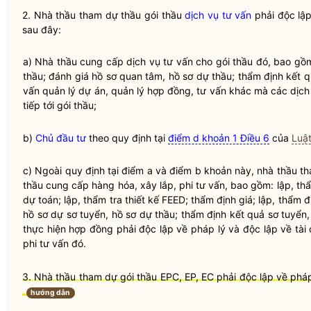
2.
Nhà thầu
tham dự thầu
gói thầu
dịch vụ tư vấn
phải độc lập
sau đây:
a)
Nhà thầu
cung cấp
dịch vụ tư vấn
cho
gói thầu
đó, bao gồm
thầu
; đánh giá hồ sơ quan tâm, hồ sơ dự thầu; thẩm định kết 
vấn quản lý dự án, quản lý hợp đồng, tư vấn khác mà các
dịch
tiếp tới
gói thầu
;
b)
Chủ đầu tư
theo quy định tại
điểm d khoản 1 Điều 6
của
Luậ
c) Ngoài quy định tại điểm a và điểm b khoản này,
nhà thầu
th
thầu
cung cấp
hàng hóa
,
xây lắp
, phi tư vấn, bao gồm: lập, thẩ
dự toán; lập, thẩm tra thiết kế FEED; thẩm định giá; lập, thẩm 
hồ sơ dự sơ tuyển, hồ sơ dự thầu; thẩm định kết quả sơ tuyển
thực hiện hợp đồng phải độc lập về pháp lý và độc lập về tài 
phi tư vấn đó.
3. Nhà thầu tham dự gói thầu EPC, EP, EC phải độc lập về pháp 
hướng dẫn