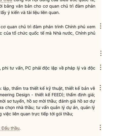
lời bằng văn bản cho cơ quan chủ trì đàm phán
y ý kiến và tài liệu liên quan.
⋮
, cơ quan chủ trì đàm phán trình Chính phủ xem
oặc của tổ chức quốc tế mà
Nhà nước
, Chính phủ
⋮
⋮
, phi tư vấn, PC phải độc lập về pháp lý và độc
⋮
lập, thẩm tra thiết kế kỹ thuật, thiết kế bản vẽ
ineering Design - thiết kế FEED); thẩm định giá;
mời sơ tuyển,
hồ sơ mời thầu
; đánh giá hồ sơ dự
lựa chọn
nhà thầu
; tư vấn quản lý dự án, quản lý
việc liên quan trực tiếp tới
gói thầu
;
⋮
t Đấu thầu
.