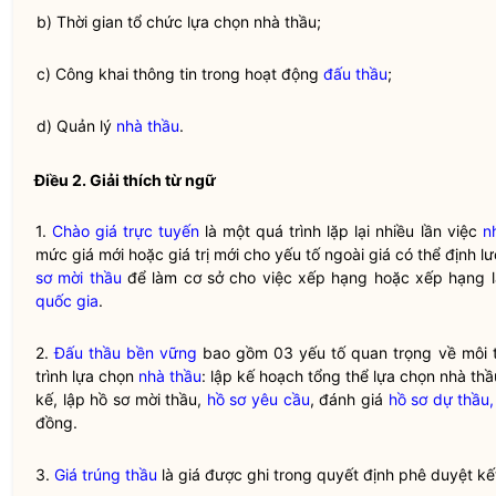
b) Thời gian tổ chức lựa chọn
nhà thầu
;
c) Công khai thông tin trong hoạt động
đấu thầu
;
d) Quản lý
nhà thầu
.
Điều 2. Giải thích từ ngữ
1.
Chào giá trực tuyến
là một quá trình lặp lại nhiều lần việc
n
mức giá mới hoặc giá trị mới cho yếu tố ngoài giá có thể định 
sơ mời thầu
để làm cơ sở cho việc xếp hạng hoặc xếp hạng l
quốc gia
.
2.
Đấu thầu bền vững
bao gồm 03 yếu tố quan trọng về môi t
trình lựa chọn
nhà thầu
: lập kế hoạch tổng thể lựa chọn
nhà thầ
kế, lập hồ sơ mời thầu,
hồ sơ yêu cầu
, đánh giá
hồ sơ dự thầu,
đồng.
3.
Giá trúng thầu
là giá được ghi trong quyết định phê duyệt k