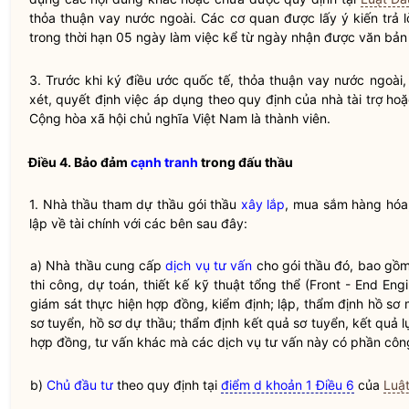
thỏa thuận vay nước ngoài. Các cơ quan được lấy ý kiến trả 
trong thời hạn 05 ngày làm việc kể từ ngày nhận được văn bản lấ
3. Trước khi ký điều ước quốc tế, thỏa thuận vay nước ngoài
xét, quyết định việc áp dụng theo quy định của nhà tài trợ h
Cộng hòa xã hội chủ nghĩa Việt Nam là thành viên.
Điều 4. Bảo đảm
cạnh tranh
trong
đấu thầu
1.
Nhà thầu
tham dự thầu
gói thầu
xây lắp
, mua sắm
hàng hóa
lập về tài chính với các bên sau đây:
a)
Nhà thầu
cung cấp
dịch vụ tư vấn
cho
gói thầu
đó, bao gồm: 
thi công, dự toán, thiết kế kỹ thuật tổng thể (Front - End Eng
giám sát thực hiện hợp đồng, kiểm định; lập, thẩm định hồ sơ 
sơ tuyển, hồ sơ dự thầu; thẩm định kết quả sơ tuyển, kết quả 
hợp đồng, tư vấn khác mà các
dịch vụ tư vấn
này có phần công 
b)
Chủ đầu tư
theo quy định tại
điểm d khoản 1 Điều 6
của
Luậ