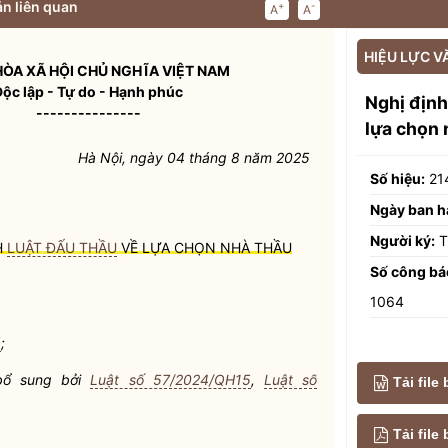
n liên quan
+
-
A
A
HIỆU LỰC V
ÒA XÃ HỘI CHỦ NGHĨA VIỆT NAM
Độc lập - Tự do - Hạnh phúc
Nghị địn
---------------
lựa chọn 
Hà Nội, ngày 04 tháng 8 năm 2025
Số hiệu:
21
Ngày ban h
Người ký:
T
H
LUẬT ĐẤU THẦU
VỀ LỰA CHỌN NHÀ THẦU
Số công bá
1064
5
;
bổ sung bởi
Luật số 57/2024/QH15
,
Luật số
Tải file
Tải fil