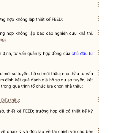
⋮
⋮
ờng hợp không lập thiết kế FEED;
⋮
ờng hợp không lập báo cáo nghiên cứu khả thi,
ựng
;
⋮
ểm định, tư vấn quản lý hợp đồng của
chủ đầu tư
⋮
sơ mời sơ tuyển,
hồ sơ mời thầu
;
nhà thầu
tư vấn
m định kết quả đánh giá hồ sơ dự sơ tuyển, kết
 trong quá trình tổ chức lựa chọn
nhà thầu
;
⋮
 Đấu thầu
;
ở, thiết kế FEED; trường hợp đã có thiết kế kỹ
⋮
 về pháp lý và độc lập về tài chính với các bên