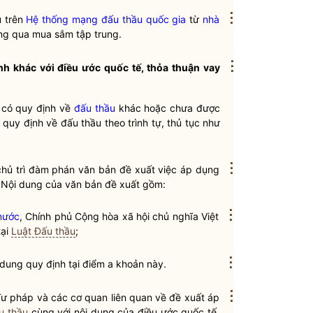
⋮
ụ trên
Hệ thống mạng đấu thầu quốc gia
từ
nhà
ông qua mua sắm tập trung.
⋮
h khác với điều ước quốc tế, thỏa thuận vay
i có quy định về
đấu thầu
khác hoặc chưa được
g quy định về
đấu thầu
theo trình tự, thủ tục như
⋮
chủ trì đàm phán văn bản đề xuất việc áp dụng
 Nội dung của văn bản đề xuất gồm:
⋮
nước
, Chính phủ Cộng hòa xã hội chủ nghĩa Việt
tại
Luật Đấu thầu
;
⋮
 dung quy định tại điểm a khoản này.
⋮
 Tư pháp và các cơ quan liên quan về đề xuất áp
u thầu
cùng với nội dung của điều ước quốc tế,