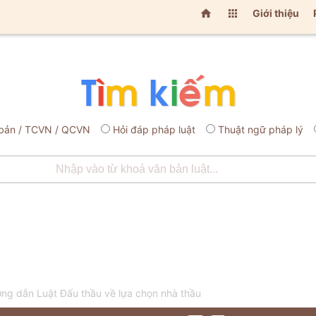


Giới thiệu
bản / TCVN / QCVN
Hỏi đáp pháp luật
Thuật ngữ pháp lý
g dẫn Luật Đấu thầu về lựa chọn nhà thầu