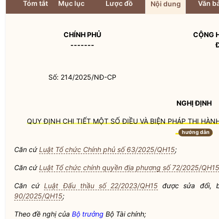
Tóm tắt
Mục lục
Lược đồ
Văn bả
Nội dung
CHÍNH PHỦ
CỘNG H
-------
Số: 214/2025/NĐ-CP
NGHỊ ĐỊNH
QUY ĐỊNH CHI TIẾT MỘT SỐ ĐIỀU VÀ BIỆN PHÁP THI HÀN
hướng dẫn
Căn cứ
Luật Tổ chức Chính phủ số 63/2025/QH15
;
Căn cứ
Luật Tổ chức chính quyền địa phương số 72/2025/QH1
Căn cứ
Luật Đấu thầu số 22/2023/QH15
được sửa đổi, 
90/2025/QH15
;
Theo đề nghị của
Bộ trưởng
Bộ Tài chính;