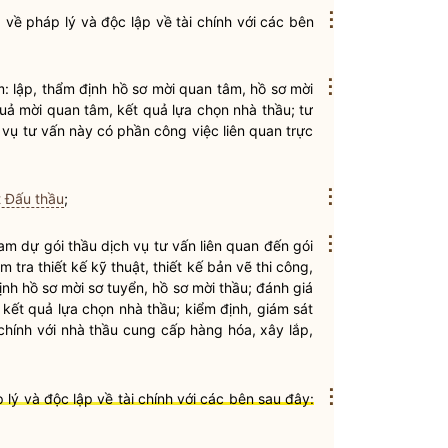
⋮
 về pháp lý và độc lập về tài chính với các bên
⋮
: lập, thẩm định hồ sơ mời quan tâm,
hồ sơ mời
quả mời quan tâm, kết quả lựa chọn
nhà thầu
; tư
 vụ tư vấn
này có phần công việc liên quan trực
⋮
t Đấu thầu
;
⋮
am dự
gói thầu
dịch vụ tư vấn
liên quan đến
gói
m tra thiết kế kỹ thuật, thiết kế bản vẽ thi công,
định hồ sơ mời sơ tuyển,
hồ sơ mời thầu
; đánh giá
, kết quả lựa chọn
nhà thầu
; kiểm định, giám sát
chính với
nhà thầu
cung cấp
hàng hóa
,
xây lắp
,
⋮
lý và độc lập về tài chính với các bên sau đây: