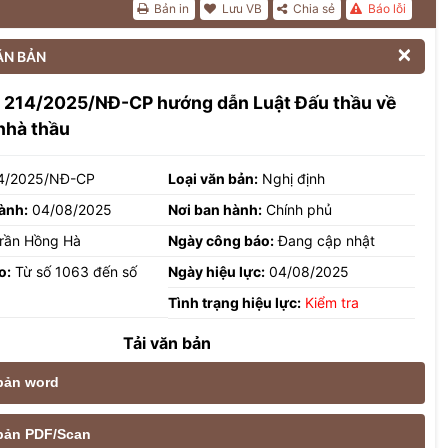
Bản in
Lưu VB
Chia sẻ
Báo lỗi

ĂN BẢN
h 214/2025/NĐ-CP hướng dẫn Luật Đấu thầu về
nhà thầu
4/2025/NĐ-CP
Loại văn bản:
Nghị định
ành:
04/08/2025
Nơi ban hành:
Chính phủ
rần Hồng Hà
Ngày công báo:
Đang cập nhật
o:
Từ số 1063 đến số
Ngày hiệu lực:
04/08/2025
Tình trạng hiệu lực:
Kiểm tra
Tải văn bản
 bản word
e bản PDF/Scan