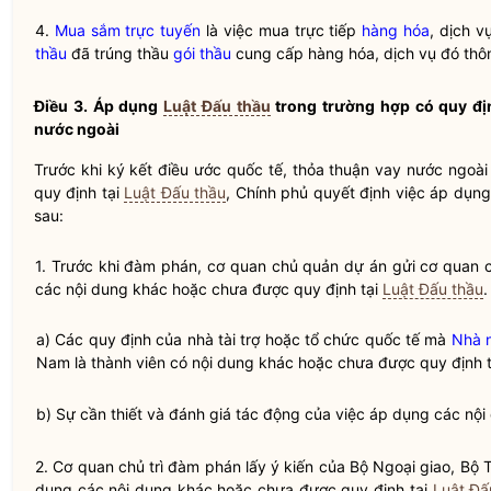
4.
Mua sắm trực tuyến
là việc mua trực tiếp
hàng hóa
, dịch v
thầu
đã trúng thầu
gói thầu
cung cấp
hàng hóa
, dịch vụ đó th
Điều 3. Áp dụng
Luật Đấu thầu
trong trường hợp có quy địn
nước ngoài
Trước khi ký kết điều ước quốc tế, thỏa thuận vay nước ngoà
quy định tại
Luật Đấu thầu
, Chính phủ quyết định việc áp dụn
sau:
1. Trước khi đàm phán, cơ quan chủ quản dự án gửi cơ quan 
các nội dung khác hoặc chưa được quy định tại
Luật Đấu thầu
.
a) Các quy định của nhà tài trợ hoặc tổ chức quốc tế mà
Nhà 
Nam là thành viên có nội dung khác hoặc chưa được quy định 
b) Sự cần thiết và đánh giá tác động của việc áp dụng các nội
2. Cơ quan chủ trì đàm phán lấy ý kiến của Bộ Ngoại giao, Bộ
dụng các nội dung khác hoặc chưa được quy định tại
Luật Đấ