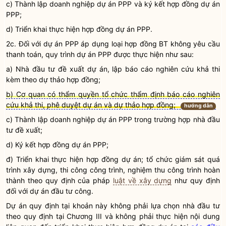
c) Thành lập doanh nghiệp dự án PPP và ký kết
hợp đồng dự án
PPP
;
d) Triển khai thực hiện hợp đồng
dự án PPP
.
2c. Đối với
dự án PPP
áp dụng loại hợp đồng BT không yêu cầu
thanh toán, quy trình
dự án PPP
được thực hiện như sau:
a)
Nhà đầu tư
đề xuất dự án, lập
báo cáo nghiên cứu khả thi
kèm theo dự thảo hợp đồng;
b) Cơ quan có thẩm quyền tổ chức thẩm định báo cáo nghiên
cứu khả thi, phê duyệt dự án và dự thảo hợp đồng;
hướng dẫn
c) Thành lập doanh nghiệp
dự án PPP
trong trường hợp
nhà đầu
tư
đề xuất;
d) Ký kết
hợp đồng dự án PPP
;
đ) Triển khai thực hiện hợp đồng dự án; tổ chức giám sát quá
trình xây dựng, thi công công trình, nghiệm thu công trình hoàn
thành theo quy định của pháp
luật về xây dựng
như quy định
đối với
dự án đầu tư
công.
Dự án quy định tại khoản này không phải
lựa chọn nhà đầu tư
theo quy định tại Chương III và không phải thực hiện nội dung