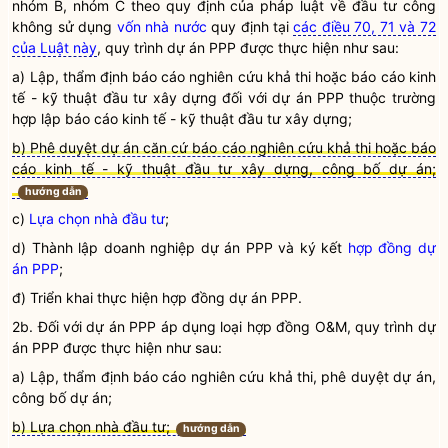
nhóm B, nhóm C theo quy định của pháp
luật
về đầu tư công
không sử dụng
vốn nhà nước
quy định tại
các điều 70, 71 và 72
của Luật này
, quy trình
dự án PPP
được thực hiện như sau:
a) Lập, thẩm định
báo cáo nghiên cứu khả thi
hoặc báo cáo kinh
tế - kỹ thuật đầu tư xây dựng đối với
dự án PPP
thuộc trường
hợp lập báo cáo kinh tế - kỹ thuật đầu tư xây dựng;
b) Phê duyệt dự án căn cứ báo cáo nghiên cứu khả thi hoặc báo
cáo kinh tế - kỹ thuật đầu tư xây dựng, công bố dự án;
hướng dẫn
c)
Lựa chọn nhà đầu tư
;
d) Thành lập doanh nghiệp dự án PPP và ký kết
hợp đồng dự
án PPP
;
đ) Triển khai thực hiện hợp đồng
dự án PPP
.
2b. Đối với
dự án PPP
áp dụng loại hợp đồng O&M, quy trình
dự
án PPP
được thực hiện như sau:
a) Lập, thẩm định
báo cáo nghiên cứu khả thi
, phê duyệt dự án,
công bố dự án;
b) Lựa chọn nhà đầu tư;
hướng dẫn