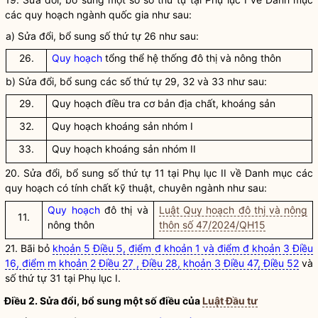
các
quy hoạch ngành quốc gia
như sau:
a) Sửa đổi, bổ sung số thứ tự 26 như sau:
26.
Quy hoạch
tổng thể hệ thống đô
thị và nông thôn
b) Sửa đổi, bổ sung các số thứ tự 29, 32 và 33 như sau:
29.
Quy
hoạch điều tra cơ bản địa chất, khoáng sản
32.
Quy
hoạch khoáng sản nhóm I
33.
Quy
hoạch khoáng sản nhóm II
20. Sửa đổi, bổ sung số thứ tự 11 tại Phụ lục II về Danh mục các
quy hoạch có tính chất kỹ thuật, chuyên ngành
như sau:
Quy hoạch
đô
thị và
Luật Quy hoạch đô thị và nông
11.
nông thôn
thôn số 47/2024/QH15
21. Bãi bỏ
khoản 5 Điều 5, điểm đ khoản 1 và điểm đ khoản 3 Điều
16, điểm m khoản 2 Điều 27 , Điều 28, khoản 3 Điều 47, Điều 52
và
số thứ tự 31 tại Phụ lục I.
Điều 2. Sửa đổi, bổ sung một số điều của
Luật Đầu tư