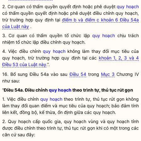
2. Cơ quan có thẩm
quyền
quyết định hoặc phê duyệt
quy hoạch
có thẩm
quyền
quyết định hoặc phê duyệt điều chỉnh
quy hoạch
,
trừ trường hợp quy định tại
điểm b và điểm c khoản 6 Điều 54a
của Luật này
.
3. Cơ quan có thẩm
quyền
tổ chức lập
quy hoạch
chịu trách
nhiệm tổ chức lập điều chỉnh
quy hoạch
.
4. Việc điều chỉnh
quy hoạch
không làm thay đổi mục tiêu của
quy hoạch
, trừ trường hợp quy định tại các
khoản 1, 2, 3 và 4
Điều 53 của Luật này
.”.
16. Bổ sung Điều 54a vào sau
Điều 54
trong
Mục 3
Chương IV
như sau:
“
Điều 54a. Điều chỉnh
quy hoạch
theo trình tự, thủ tục rút gọn
1. Việc điều chỉnh
quy hoạch
theo trình tự, thủ tục rút gọn không
làm thay đổi quan điểm và mục tiêu của
quy hoạch
; bảo đảm tính
liên kết, đồng bộ, kế thừa, ổn định giữa các
quy hoạch
.
2. Quy hoạch cấp
quốc gia
,
quy hoạch vùng
và
quy hoạch tỉnh
được điều chỉnh theo trình tự, thủ tục rút gọn khi có một trong các
căn cứ sau đây: