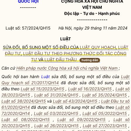
QUỐC HỘI
CỘNG HÒA XÃ HỘI CHỦ NGHĨA
--------
VIỆT NAM
Độc lập - Tự do - Hạnh phúc
---------------
Luật số: 57/2024/QH15
Hà Nội, ngày 29 tháng 11 năm 2024
LUẬT
SỬA ĐỔI, BỔ SUNG MỘT SỐ ĐIỀU CỦA
LUẬT QUY HOẠCH
,
LUẬT
ĐẦU TƯ
,
LUẬT ĐẦU TƯ THEO PHƯƠNG THỨC ĐỐI TÁC CÔNG
TƯ
VÀ
LUẬT ĐẤU THẦU
hướng dẫn
Căn cứ
Hiến pháp nước Cộng hòa xã hội chủ nghĩa Việt Nam
;
Quốc hội
ban hành
Luật
sửa đổi, bổ sung một số điều của
Luật
Quy hoạch số 21/2017/QH14
đã được sửa đổi, bổ sung một số
điều theo
Luật số 15/2023/QH15
,
Luật số 16/2023/QH15
,
Luật số
28/2023/QH15
,
Luật số 31/2024/QH15
,
Luật số 35/2024/QH15
,
Luật số 38/2024/QH15
và
Luật số 43/2024/QH15
;
Luật Đầu tư số
61/2020/QH14
đã được sửa đổi, bổ sung một số điều theo
Luật số
72/2020/QH14
,
Luật số 03/2022/QH15
,
Luật số 05/2022/QH15
,
Luật số 08/2022/QH15
,
Luật số 09/2022/QH15
,
Luật số
20/2023/QH15
,
Luật số 26/2023/QH15
,
Luật số 27/2023/QH15
,