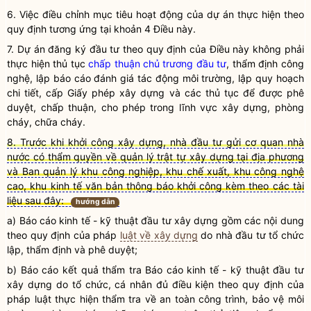
6. Việc điều chỉnh mục tiêu hoạt động của dự án thực hiện theo
quy định tương ứng tại khoản 4 Điều này.
7. Dự án đăng ký đầu tư theo quy định của Điều này không phải
thực hiện thủ tục
chấp thuận chủ trương đầu tư
, thẩm định công
nghệ, lập báo cáo đánh giá tác động môi trường,
lập quy
hoạch
chi tiết, cấp Giấy phép xây dựng và các thủ tục để được phê
duyệt, chấp thuận, cho phép trong lĩnh vực xây dựng, phòng
cháy, chữa cháy.
8. Trước khi khởi công xây dựng, nhà đầu tư gửi cơ quan nhà
nước có thẩm quyền về quản lý trật tự xây dựng tại địa phương
và Ban quản lý khu công nghiệp, khu chế xuất, khu công nghệ
cao, khu kinh tế văn bản thông báo khởi công kèm theo các tài
liệu sau đây:
hướng dẫn
a) Báo cáo kinh tế - kỹ thuật đầu tư xây dựng gồm các nội dung
theo quy định của pháp
luật về xây dựng
do
nhà đầu tư
tổ chức
lập, thẩm định và phê duyệt;
b) Báo cáo kết quả thẩm tra Báo cáo kinh tế - kỹ thuật đầu tư
xây dựng do tổ chức, cá nhân đủ điều kiện theo quy định của
pháp
luật
thực hiện thẩm tra về an toàn công trình, bảo vệ môi