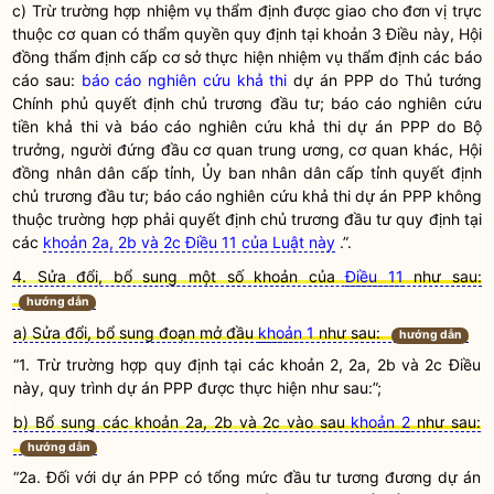
c) Trừ trường hợp nhiệm vụ thẩm định được giao cho đơn vị trực
thuộc cơ quan có thẩm
quyền
quy định tại khoản 3 Điều này,
Hội
đồng thẩm định
cấp cơ sở thực hiện nhiệm vụ thẩm định các báo
cáo sau:
báo cáo nghiên cứu khả thi
dự án PPP
do Thủ tướng
Chính phủ quyết định chủ trương đầu tư;
báo cáo nghiên cứu
tiền khả thi
và
báo cáo nghiên cứu khả thi
dự án PPP
do
Bộ
trưởng
, người đứng đầu cơ quan trung ương, cơ quan khác, Hội
đồng
nhân dân
cấp tỉnh, Ủy ban
nhân dân
cấp tỉnh quyết định
chủ trương đầu tư;
báo cáo nghiên cứu khả thi
dự án PPP
không
thuộc trường hợp phải quyết định chủ trương đầu tư quy định tại
các
khoản 2a, 2b và 2c Điều 11 của Luật này
.”.
4. Sửa đổi, bổ sung một số khoản của
Điều 11
như sau:
hướng dẫn
a) Sửa đổi, bổ sung đoạn mở đầu
khoản 1
như sau:
hướng dẫn
“1. Trừ trường hợp quy định tại các khoản 2, 2a, 2b và 2c Điều
này, quy trình
dự án PPP
được thực hiện như sau:”;
b) Bổ sung các khoản 2a, 2b và 2c vào sau
khoản 2
như sau:
hướng dẫn
“2a. Đối với
dự án PPP
có tổng mức đầu tư tương đương dự án