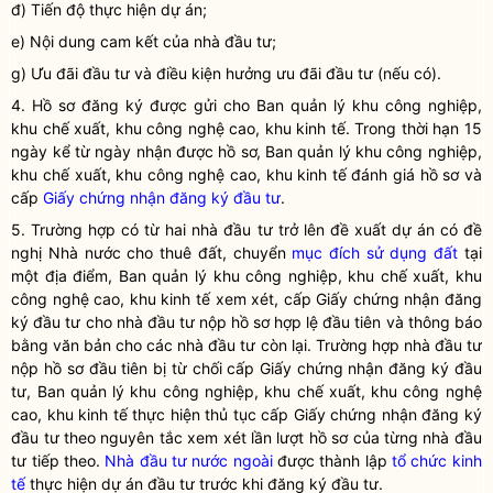
đ) Tiến độ thực hiện dự án;
e) Nội dung cam kết của
nhà đầu tư
;
g) Ưu đãi đầu tư và điều kiện hưởng ưu đãi đầu tư (nếu có).
4. Hồ sơ đăng ký được gửi cho Ban quản lý
khu công nghiệp
,
khu chế xuất
, khu công nghệ cao,
khu kinh tế
. Trong thời hạn 15
ngày kể từ ngày nhận được hồ sơ, Ban quản lý
khu công nghiệp
,
khu chế xuất
, khu công nghệ cao,
khu kinh tế
đánh giá hồ sơ và
cấp
Giấy chứng nhận đăng ký đầu tư
.
5. Trường hợp có từ hai nhà đầu tư trở lên đề xuất dự án có đề
nghị
Nhà nước
cho thuê đất, chuyển
mục đích sử dụng đất
tại
một địa điểm, Ban quản lý
khu công nghiệp
,
khu chế xuất
, khu
công nghệ cao,
khu kinh tế
xem xét, cấp
Giấy chứng nhận đăng
ký đầu tư
cho nhà đầu tư nộp hồ sơ hợp lệ đầu tiên và thông báo
bằng văn bản cho các nhà đầu tư còn lại. Trường hợp nhà đầu tư
nộp hồ sơ đầu tiên bị từ chối cấp
Giấy chứng nhận đăng ký đầu
tư
, Ban quản lý
khu công nghiệp
,
khu chế xuất
, khu công nghệ
cao,
khu kinh tế
thực hiện thủ tục cấp
Giấy chứng nhận đăng ký
đầu tư
theo nguyên tắc xem xét lần lượt hồ sơ của từng nhà đầu
tư tiếp theo.
Nhà đầu tư nước ngoài
được thành lập
tổ chức kinh
tế
thực hiện
dự án đầu tư
trước khi đăng ký đầu tư.