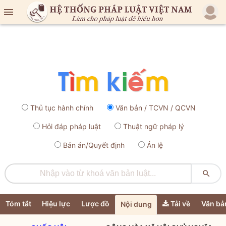

Thủ tục hành chính
Văn bản / TCVN / QCVN
Hỏi đáp pháp luật
Thuật ngữ pháp lý
Bản án/Quyết định
Án lệ

Tóm tắt
Hiệu lực
Lược đồ
Tải về
Văn bả
Nội dung