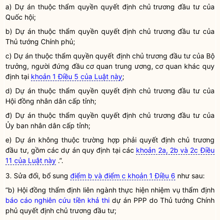
a) Dự án thuộc thẩm
quyền
quyết định chủ trương đầu tư của
Quốc hội
;
b) Dự án thuộc thẩm
quyền
quyết định chủ trương đầu tư của
Thủ tướng Chính phủ;
c) Dự án thuộc thẩm
quyền
quyết định chủ trương đầu tư của
Bộ
trưởng
, người đứng đầu cơ quan trung ương, cơ quan khác quy
định tại
khoản 1 Điều 5 của Luật này
;
d) Dự án thuộc thẩm
quyền
quyết định chủ trương đầu tư của
Hội đồng
nhân dân
cấp tỉnh;
đ) Dự án thuộc thẩm
quyền
quyết định chủ trương đầu tư của
Ủy ban nhân dân cấp tỉnh;
e) Dự án không thuộc trường hợp phải quyết định chủ trương
đầu tư, gồm các dự án quy định tại các
khoản 2a, 2b và 2c Điều
11 của Luật này
.”.
3. Sửa đổi, bổ sung
điểm b và điểm c khoản 1 Điều 6
như sau:
“b)
Hội đồng thẩm định
liên ngành thực hiện nhiệm vụ thẩm định
báo cáo nghiên cứu tiền khả thi
dự án PPP
do Thủ tướng Chính
phủ quyết định chủ trương đầu tư;