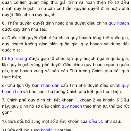
quan có liên quan; tiếp thu, giải trình và hoàn thiện hồ sơ điều
chỉnh quy hoạch, trình cấp có thẩm quyền quyết định hoặc phê
duyệt điều chỉnh quy hoạch.
6. Thẩm
quyền
quyết định hoặc phê duyệt điều chỉnh
quy hoạch
được quy định như sau:
a)
Quốc hội
quyết định điều chỉnh
quy hoạch tổng thể quốc gia
,
quy hoạch không gian biển quốc gia
,
quy hoạch sử dụng đất
quốc gia
;
b)
Bộ trưởng
được giao tổ chức lập
quy hoạch ngành quốc gia
,
lập
quy hoạch vùng
phê duyệt điều chỉnh
quy hoạch ngành quốc
gia
,
quy hoạch vùng
và báo cáo Thủ tướng Chính phủ kết quả
thực hiện;
c) Chủ tịch Ủy ban
nhân dân
cấp tỉnh phê duyệt điều chỉnh
quy
hoạch tỉnh
và báo cáo Thủ tướng Chính phủ kết quả thực hiện.
7. Chính phủ quy định chi tiết khoản 1, khoản 2 và khoản 5 Điều
này; quy định hồ sơ điều chỉnh
quy hoạch
theo trình tự, thủ tục rút
gọn.”.
17. Sửa đổi, bổ sung một số điểm, khoản của
Điều 55
như sau:
a) Sửa đổi, bổ sung
khoản 2
như sau: