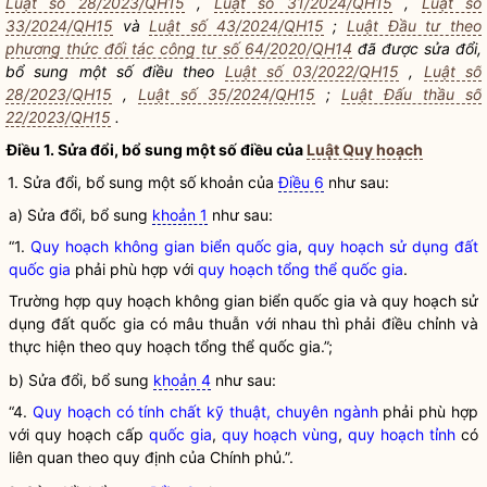
Luật số 28/2023/QH15
,
Luật số 31/2024/QH15
,
Luật số
33/2024/QH15
và
Luật số 43/2024/QH15
;
Luật Đầu tư theo
phương thức đối tác công tư số 64/2020/QH14
đã được sửa đổi,
bổ sung một số điều theo
Luật số 03/2022/QH15
,
Luật số
28/2023/QH15
,
Luật số 35/2024/QH15
;
Luật Đấu thầu số
22/2023/QH15
.
Điều 1. Sửa đổi, bổ sung một số điều của
Luật Quy hoạch
1. Sửa đổi, bổ sung một số khoản của
Điều 6
như sau:
a) Sửa đổi, bổ sung
khoản 1
như sau:
“1.
Quy hoạch không gian biển quốc gia
,
quy hoạch sử dụng đất
quốc gia
phải phù hợp với
quy hoạch tổng thể quốc gia
.
Trường hợp
quy hoạch không gian biển quốc gia
và
quy hoạch sử
dụng đất quốc gia
có mâu thuẫn với nhau thì phải điều chỉnh và
thực hiện theo
quy hoạch tổng thể quốc gia
.”;
b) Sửa đổi, bổ sung
khoản 4
như sau:
“4.
Quy hoạch có tính chất kỹ thuật, chuyên ngành
phải phù hợp
với quy hoạch cấp
quốc gia
,
quy hoạch vùng
,
quy hoạch tỉnh
có
liên quan theo quy định của Chính phủ.”.