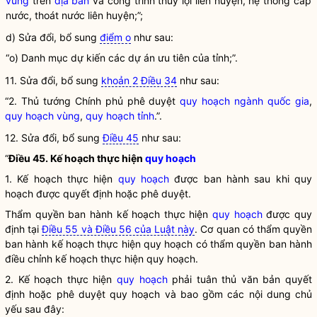
vùng
trên
địa bàn
và công trình thủy lợi liên huyện, hệ thống cấp
nước, thoát nước liên huyện;”;
d) Sửa đổi, bổ sung
điểm o
như sau:
“o) Danh mục dự kiến các dự án ưu tiên của tỉnh;”.
11. Sửa đổi, bổ sung
khoản 2 Điều 34
như sau:
“2. Thủ tướng Chính phủ phê duyệt
quy hoạch ngành quốc gia
,
quy hoạch vùng
,
quy hoạch tỉnh
.”.
12. Sửa đổi, bổ sung
Điều 45
như sau:
“
Điều 45. Kế hoạch thực hiện
quy hoạch
1. Kế hoạch thực hiện
quy hoạch
được ban hành sau khi
quy
hoạch
được quyết định hoặc phê duyệt.
Thẩm
quyền
ban hành kế hoạch thực hiện
quy hoạch
được quy
định tại
Điều 55 và Điều 56 của Luật này
. Cơ quan có thẩm
quyền
ban hành kế hoạch thực hiện
quy hoạch
có thẩm
quyền
ban hành
điều chỉnh kế hoạch thực hiện
quy hoạch
.
2. Kế hoạch thực hiện
quy hoạch
phải tuân thủ văn bản quyết
định hoặc phê duyệt
quy hoạch
và bao gồm các nội dung chủ
yếu sau đây: