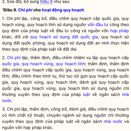
2. Sửa đổi, bổ sung
Điều 9
như sau:
“
Điều 9.
Chi phí
cho
hoạt động quy hoạch
1.
Chi phí
lập, công bố, điều chỉnh quy hoạch cấp quốc gia,
quy
hoạch vùng
,
quy hoạch tỉnh
sử dụng nguồn
vốn đầu tư
công theo
quy định của pháp
luật
về đầu tư công và nguồn vốn
hợp pháp
khác; đối với
quy hoạch sử dụng đất quốc gia
, quy hoạch sử
dụng đất quốc phòng, quy hoạch sử dụng đất an ninh thực hiện
theo quy định của pháp
luật
về đất đai.
2.
Chi phí
lập, thẩm định, điều chỉnh nhiệm vụ
lập quy
hoạch cấp
quốc gia
,
quy hoạch vùng
,
quy hoạch tỉnh
; thẩm định, thẩm định
điều chỉnh quy hoạch cấp
quốc gia
,
quy hoạch vùng
,
quy hoạch
tỉnh
; điều chỉnh theo trình tự, thủ tục rút gọn quy hoạch cấp
quốc
gia
,
quy hoạch vùng
,
quy hoạch tỉnh
; đánh giá quy hoạch cấp
quốc gia
,
quy hoạch vùng
,
quy hoạch tỉnh
sử dụng nguồn chi
thường xuyên theo quy định của pháp
luật
về ngân sách
nhà
nước
.
3.
Chi phí
lập, thẩm định, công bố, đánh giá, điều chỉnh
quy hoạch
có tính chất kỹ thuật, chuyên ngành
sử dụng nguồn chi thường
xuyên theo quy định của pháp
luật
về ngân sách
nhà nước
và
nguồn vốn
hợp pháp
khác.