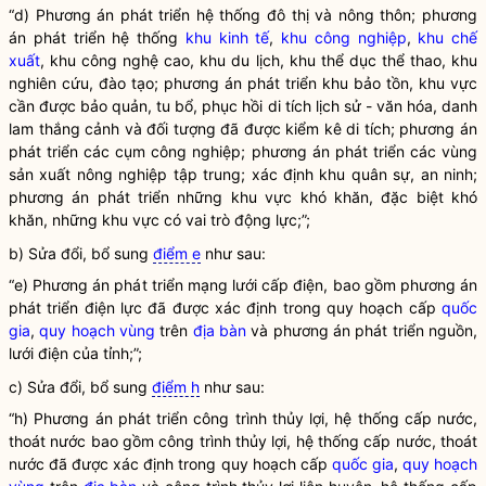
“d) Phương án phát triển hệ thống đô thị và nông thôn; phương
án phát triển hệ thống
khu kinh tế
,
khu công nghiệp
,
khu chế
xuất
, khu công nghệ cao, khu du lịch, khu thể dục thể thao, khu
nghiên cứu, đào tạo; phương án phát triển khu bảo tồn, khu vực
cần được bảo quản, tu bổ, phục hồi di tích lịch sử - văn hóa, danh
lam thắng cảnh và đối tượng đã được kiểm kê di tích; phương án
phát triển các cụm công nghiệp; phương án phát triển các vùng
sản xuất nông nghiệp tập trung; xác định khu quân sự, an ninh;
phương án phát triển những khu vực khó khăn, đặc biệt khó
khăn, những khu vực có vai trò động lực;”;
b) Sửa đổi, bổ sung
điểm e
như sau:
“e) Phương án phát triển mạng lưới cấp điện, bao gồm phương án
phát triển điện lực đã được xác định trong quy hoạch cấp
quốc
gia
,
quy hoạch vùng
trên
địa bàn
và phương án phát triển nguồn,
lưới điện của tỉnh;”;
c) Sửa đổi, bổ sung
điểm h
như sau:
“h) Phương án phát triển công trình thủy lợi, hệ thống cấp nước,
thoát nước bao gồm công trình thủy lợi, hệ thống cấp nước, thoát
nước đã được xác định trong quy hoạch cấp
quốc gia
,
quy hoạch