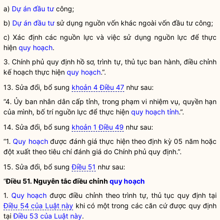
a)
Dự án đầu tư
công;
b)
Dự án đầu tư
sử dụng nguồn vốn khác ngoài
vốn đầu tư
công;
c) Xác định các nguồn lực và việc sử dụng nguồn lực để thực
hiện
quy hoạch
.
3. Chính phủ quy định hồ sơ, trình tự, thủ tục ban hành, điều chỉnh
kế hoạch thực hiện
quy hoạch
.”.
13. Sửa đổi, bổ sung
khoản 4 Điều 47
như sau:
“4. Ủy ban nhân dân cấp tỉnh, trong phạm vi nhiệm vụ,
quyền
hạn
của mình, bố trí nguồn lực để thực hiện
quy hoạch tỉnh
.”.
14. Sửa đổi, bổ sung
khoản 1 Điều 49
như sau:
“1.
Quy hoạch
được đánh giá thực hiện theo định kỳ 05 năm hoặc
đột xuất theo tiêu chí đánh giá do Chính phủ quy định.”.
15. Sửa đổi, bổ sung
Điều 51
như sau:
“
Điều 51. Nguyên tắc điều chỉnh
quy hoạch
1.
Quy hoạch
được điều chỉnh theo trình tự, thủ tục quy định tại
Điều 54 của Luật này
khi có một trong các căn cứ được quy định
tại
Điều 53 của Luật này
.