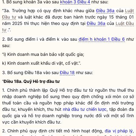
1. Bổ sung khoản 3a vào sau
khoản 3 Điều 4
như sau:
“3a. Trường hợp có quy định khác nhau giữa
Điều 36a
của
Luật
Đầu tư
và
luật
khác đã được ban hành trước ngày 15 tháng 01
năm 2025 thì thực hiện theo quy định tại
Điều 36a
của
Luật Đầu
tư
.”.
2. Bổ sung điểm i và điểm k vào sau
điểm h khoản 1 Điều 6
như
sau:
“i) Kinh doanh mua bán bảo vật
quốc gia
;
k) Kinh doanh xuất khẩu di vật, cổ vật.”.
3. Bổ sung Điều 18a vào sau
Điều 18
như sau:
“
Điều 18a. Quỹ Hỗ trợ đầu tư
1. Chính phủ thành lập Quỹ Hỗ trợ đầu tư từ nguồn thu thuế thu
nhập doanh nghiệp bổ sung theo quy định chống xói mòn cơ sở
thuế toàn cầu và nguồn
hợp pháp
khác để ổn định môi trường
đầu tư, khuyến khích, thu hút
nhà đầu tư chiến lược
, tập đoàn đa
quốc gia
và hỗ trợ doanh nghiệp trong nước đối với một số lĩnh
vực cần khuyến khích đầu tư.
2. Chính phủ quy định chi tiết mô hình hoạt động,
địa vị pháp lý
,