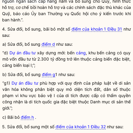
nguồn ngân sách cấp
hằn
g năm và bổ sung cho Quỹ, hình thức
hỗ trợ, cơ chế bồi hoàn hỗ trợ và các chính sách đặc thù khác của
Quỹ, báo cáo Ủy ban Thường vụ
Quốc hội
cho ý kiến trước khi
ban hành.”.
4. Sửa đổi, bổ sung, bãi bỏ một số
điểm của khoản 1 Điều 31
như
sau:
a) Sửa đổi, bổ sung
điểm d
như sau:
“d)
Dự án đầu tư
xây dựng mới: bến
cảng
, khu bến
cảng
có quy
mô
vốn đầu tư
từ 2.300 tỷ đồng trở lên thuộc
cảng
biển đặc biệt,
cảng
biển loại I;”;
b) Sửa đổi, bổ sung
điểm g
1 như sau:
“g1)
Dự án đầu tư
phù hợp với quy định của pháp
luật
về di sản
văn hóa không phân biệt quy mô diện tích đất, dân số thuộc
phạm vi khu vực bảo vệ I của di tích được cấp có thẩm
quyền
công nhận là di tích quốc gia đặc biệt thuộc Danh mục di sản thế
giới.”;
c) Bãi bỏ
điểm h
.
5. Sửa đổi, bổ sung một số
điểm của khoản 1 Điều 32
như sau: