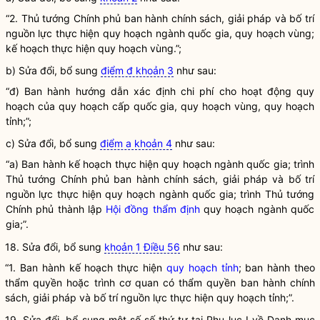
“2. Thủ tướng Chính phủ ban hành chính sách, giải pháp và bố trí
nguồn lực thực hiện
quy hoạch ngành quốc gia
,
quy hoạch vùng
;
kế hoạch thực hiện
quy hoạch vùng
.”;
b) Sửa đổi, bổ sung
điểm đ khoản 3
như sau:
“đ) Ban hành hướng dẫn xác định chi phí cho
hoạt động quy
hoạch
của quy hoạch cấp
quốc gia
,
quy hoạch vùng
,
quy hoạch
tỉnh
;”;
c) Sửa đổi, bổ sung
điểm a khoản 4
như sau:
“a) Ban hành kế hoạch thực hiện
quy hoạch ngành quốc gia
; trình
Thủ tướng Chính phủ ban hành chính sách, giải pháp và bố trí
nguồn lực thực hiện
quy hoạch ngành quốc gia
; trình Thủ tướng
Chính phủ thành lập
Hội đồng thẩm định
quy hoạch ngành quốc
gia
;”.
18. Sửa đổi, bổ sung
khoản 1 Điều 56
như sau:
“1. Ban hành kế hoạch thực hiện
quy hoạch tỉnh
; ban hành theo
thẩm
quyền
hoặc trình cơ quan có thẩm
quyền
ban hành chính
sách, giải pháp và bố trí nguồn lực thực hiện
quy hoạch tỉnh
;”.
19. Sửa đổi, bổ sung một số số thứ tự tại Phụ lục I về Danh mục