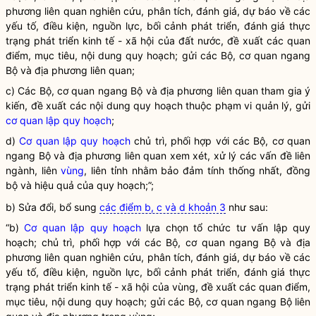
phương liên quan nghiên cứu, phân tích, đánh giá, dự báo về các
yếu tố, điều kiện, nguồn lực, bối cảnh phát triển, đánh giá thực
trạng phát triển kinh tế - xã hội của đất nước, đề xuất các quan
điểm, mục tiêu, nội dung quy hoạch; gửi các Bộ, cơ quan ngang
Bộ và địa phương liên quan;
c) Các Bộ, cơ quan ngang Bộ và địa phương liên quan tham gia ý
kiến, đề xuất các nội dung quy hoạch thuộc phạm vi quản lý, gửi
cơ quan lập quy hoạch
;
d)
Cơ quan lập quy hoạch
chủ trì, phối hợp với các Bộ, cơ quan
ngang Bộ và địa phương liên quan xem xét, xử lý các vấn đề liên
ngành, liên
vùng
, liên tỉnh nhằm bảo đảm tính thống nhất, đồng
bộ và hiệu quả của quy hoạch;”;
b) Sửa đổi, bổ sung
các điểm b, c và d khoản 3
như sau:
“b)
Cơ quan lập quy hoạch
lựa chọn tổ chức tư vấn lập quy
hoạch; chủ trì, phối hợp với các Bộ, cơ quan ngang Bộ và địa
phương liên quan nghiên cứu, phân tích, đánh giá, dự báo về các
yếu tố, điều kiện, nguồn lực, bối cảnh phát triển, đánh giá thực
trạng phát triển kinh tế - xã hội của vùng, đề xuất các quan điểm,
mục tiêu, nội dung quy hoạch; gửi các Bộ, cơ quan ngang Bộ liên