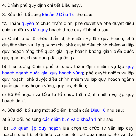
4. Chính phủ quy định chi tiết Điều này.”.
3. Sửa đổi, bổ sung
khoản 2 Điều 15
như sau:
“2. Thẩm
quyền
tổ chức thẩm định, phê duyệt và phê duyệt điều
chỉnh nhiệm vụ
lập quy
hoạch được quy định như sau:
a) Chính phủ tổ chức thẩm định nhiệm vụ
lập quy
hoạch, phê
duyệt nhiệm vụ
lập quy
hoạch, phê duyệt điều chỉnh nhiệm vụ lập
quy hoạch tổng thể quốc gia
,
quy hoạch không gian biển quốc
gia
,
quy hoạch sử dụng đất quốc gia
;
b) Thủ tướng Chính phủ tổ chức thẩm định nhiệm vụ lập
quy
hoạch ngành quốc gia
,
quy hoạch vùng
; phê duyệt nhiệm vụ
lập
quy
hoạch, phê duyệt điều chỉnh nhiệm vụ lập
quy hoạch ngành
quốc gia
,
quy hoạch vùng
, quy hoạch tỉnh;
c) Bộ Kế hoạch và Đầu tư tổ chức thẩm định nhiệm vụ
lập quy
hoạch tỉnh.”.
4. Sửa đổi, bổ sung một số điểm, khoản của
Điều 16
như sau:
a) Sửa đổi, bổ sung
các điểm b, c và d khoản 1
như sau:
“b)
Cơ quan lập quy hoạch
lựa chọn tổ chức tư vấn lập quy
hoạch; chủ trì, phối hợp với các Bộ, cơ quan ngang Bộ và địa