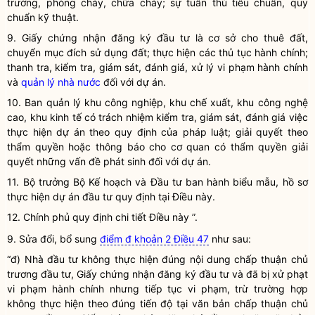
trường, phòng cháy, chữa cháy; sự tuân thủ tiêu chuẩn, quy
chuẩn kỹ thuật.
9.
Giấy chứng nhận đăng ký đầu tư
là cơ sở cho thuê đất,
chuyển
mục đích sử dụng đất
; thực hiện các thủ tục hành chính;
thanh tra, kiểm tra, giám sát, đánh giá, xử lý vi phạm hành chính
và
quản lý nhà nước
đối với dự án.
10. Ban quản lý
khu công nghiệp
,
khu chế xuất
, khu công nghệ
cao,
khu kinh tế
có trách nhiệm kiểm tra, giám sát, đánh giá việc
thực hiện dự án theo quy định của pháp
luật
; giải quyết theo
thẩm
quyền
hoặc thông báo cho cơ quan có thẩm
quyền
giải
quyết những vấn đề phát sinh đối với dự án.
11.
Bộ trưởng
Bộ Kế hoạch và Đầu tư ban hành biểu mẫu, hồ sơ
thực hiện
dự án đầu tư
quy định tại Điều này.
12. Chính phủ quy định chi tiết Điều này ”.
9. Sửa đổi, bổ sung
điểm đ khoản 2 Điều 47
như sau:
“đ)
Nhà đầu tư
không thực hiện đúng nội dung
chấp thuận chủ
trương đầu tư
,
Giấy chứng nhận đăng ký đầu tư
và đã bị xử phạt
vi phạm hành chính nhưng tiếp tục vi phạm, trừ trường hợp
không thực hiện theo đúng tiến độ tại văn bản
chấp thuận chủ