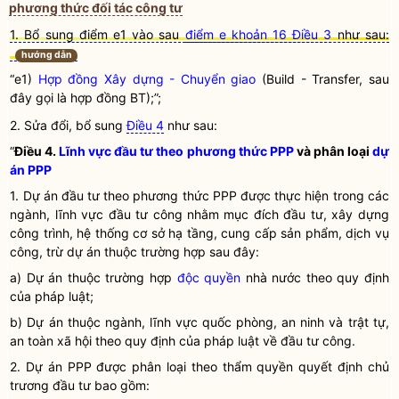
phương thức đối tác công tư
1. Bổ sung điểm e1 vào sau
điểm e khoản 16 Điều 3
như sau:
hướng dẫn
“e1)
Hợp đồng Xây dựng - Chuyển giao
(Build - Transfer, sau
đây gọi là hợp đồng BT);”;
2. Sửa đổi, bổ sung
Điều 4
như sau:
“
Điều 4.
Lĩnh vực đầu tư theo phương thức PPP
và phân loại
dự
án PPP
1.
Dự án đầu tư
theo phương thức PPP được thực hiện trong các
ngành, lĩnh vực đầu tư công nhằm mục đích đầu tư, xây dựng
công trình, hệ thống cơ sở hạ tầng, cung cấp sản phẩm, dịch vụ
công, trừ dự án thuộc trường hợp sau đây:
a) Dự án thuộc trường hợp
độc quyền
nhà nước
theo quy định
của pháp
luật
;
b) Dự án thuộc ngành, lĩnh vực quốc phòng, an ninh và trật tự,
an toàn xã hội theo quy định của pháp
luật
về đầu tư công.
2.
Dự án PPP
được phân loại theo thẩm
quyền
quyết định chủ
trương đầu tư bao gồm: