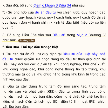
7. Sửa đổi, bổ sung
điểm c khoản 6 Điều 34
như sau:
“c) Sự phù hợp của
dự án đầu tư
với chiến lược, quy hoạch cấp
quốc gia
,
quy hoạch vùng
,
quy hoạch tỉnh
, quy hoạch đô thị và
quy hoạch đơn vị hành chính - kinh tế đặc biệt (nếu có) có liên
quan;”.
8. Bổ sung Điều 36a vào sau
Điều 36
trong
Mục 2
Chương IV
như sau:
hướng dẫn
“ Điều 36a. Thủ tục đầu tư đặc biệt
1. Trừ các
dự án đầu tư
quy định tại
Điều 30 của Luật này
,
nhà
đầu tư
được quyền lựa chọn đăng ký đầu tư theo quy định tại
Điều này đối với các dự án tại
khu công nghiệp
,
khu chế xuất
,
khu công nghệ cao, khu công nghệ thông tin tập trung, khu
thương mại tự do và khu chức năng trong
khu kinh tế
trong các
lĩnh vực sau đây:
a) Đầu tư xây dựng trung tâm đổi mới sáng tạo, trung tâm
nghiên cứu và phát triển (R&D); đầu tư trong lĩnh vực công
nghiệp mạch tích hợp bán dẫn, công nghệ thiết kế, chế tạo linh
kiện, vi mạch điện tử tích hợp (IC), điện tử linh hoạt (PE), chip,
vật liệu bán dẫn;