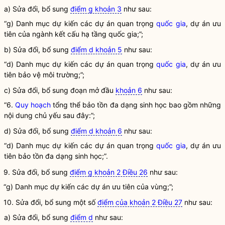
a) Sửa đổi, bổ sung
điểm g khoản 3
như sau:
“g) Danh mục dự kiến các dự án quan trọng
quốc gia
, dự án ưu
tiên của ngành kết cấu hạ tầng
quốc gia
;”;
b) Sửa đổi, bổ sung
điểm d khoản 5
như sau:
“d) Danh mục dự kiến các dự án quan trọng
quốc gia
, dự án ưu
tiên bảo vệ môi trường;”;
c) Sửa đổi, bổ sung đoạn mở đầu
khoản 6
như sau:
“6.
Quy hoạch
tổng thể bảo tồn đa dạng sinh học bao gồm những
nội dung chủ yếu sau đây:”;
d) Sửa đổi, bổ sung
điểm d khoản 6
như sau:
“d) Danh mục dự kiến các dự án quan trọng
quốc gia
, dự án ưu
tiên bảo tồn đa dạng sinh học;”.
9. Sửa đổi, bổ sung
điểm g khoản 2 Điều 26
như sau:
“g) Danh mục dự kiến các dự án ưu tiên của vùng;”;
10. Sửa đổi, bổ sung một số
điểm của khoản 2 Điều 27
như sau:
a) Sửa đổi, bổ sung
điểm d
như sau: