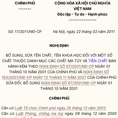
CHÍNH PHỦ
CỘNG HÒA XÃ HỘI CHỦ NGHĨA
-------
VIỆT NAM
Độc lập - Tự do - Hạnh phúc
---------------
Số: 17/2011/NĐ-CP
Hà Nội, ngày 22 tháng 02 năm 2011
NGHỊ ĐỊNH
BỔ SUNG, SỬA TÊN CHẤT, TÊN KHOA HỌC ĐỐI VỚI MỘT SỐ
CHẤT THUỘC DANH MỤC CÁC CHẤT MA TÚY VÀ
TIỀN CHẤT
BAN
HÀNH KÈM THEO
NGHỊ ĐỊNH SỐ 67/2001/NĐ-CP
NGÀY 01
THÁNG 10 NĂM 2001 CỦA CHÍNH PHỦ VÀ
NGHỊ ĐỊNH SỐ
163/2007/NĐ-CP NGÀY 12 THÁNG 11 NĂM 2007
CỦA CHÍNH PHỦ
SỬA ĐỔI, BỔ SUNG
NGHỊ ĐỊNH SỐ 67/2001/NĐ-CP
NGÀY 01
THÁNG 10 NĂM 2001
CHÍNH PHỦ
Căn cứ
Luật Tổ chức Chính phủ ngày 25 tháng 12 năm 2001
;
Căn cứ
Luật Phòng, chống ma túy
ngày 09 tháng 12 năm 2000