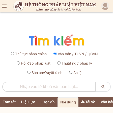

Thủ tục hành chính
Văn bản / TCVN / QCVN
Hỏi đáp pháp luật
Thuật ngữ pháp lý
Bản án/Quyết định
Án lệ

Tóm tắt
Hiệu lực
Lược đồ
Tải về
Văn bả
Nội dung