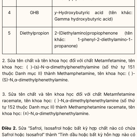
4
GHB
y-
Hydroxybutyric acid (tên khác:
Gamma hydroxybutyric acid)
5
Diethylpropion
2-(Diethylamino)propiophenone (tên
khác: 1-phenyl-2-diethylamino-1-
propanone)
2. Sửa tên chất và tên khoa học đối với chất Metamfetamine, tên
khoa học: ( )-(s)-N-α-dimethylphenethylamine (số thứ tự 151
thuộc Danh mục II) thành Methamphetamine, tên khoa học: ( )-
(S)-N,α-dimethylphenethylamine.
3. Sửa tên chất và tên khoa học đối với chất Metamfetamine
racemate, tên khoa học: ( )-N,α-dimethylphenethylamine (số thứ
tự 152 thuộc Danh mục II) thành Methamphetamine racemate, tên
khoa học: (±)-N,α-dimethylphenethylamine.
Điều 2.
Sửa “Safrol, Isosafrol hoặc bất kỳ hợp chất nào có chứa
Safrol hoặc Isosafrol” thành “Tinh dầu hoặc bất kỳ hỗn hợp nào có