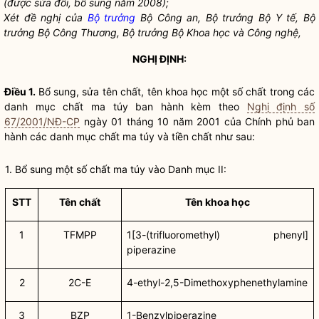
(được sửa đổi, bổ sung năm 2008);
Xét đề nghị của
Bộ trưởng
Bộ Công an,
Bộ trưởng
Bộ Y tế,
Bộ
trưởng
Bộ Công Thương,
Bộ trưởng
Bộ Khoa học và Công nghệ,
NGHỊ ĐỊNH:
Điều 1.
Bổ sung, sửa tên chất, tên khoa học một số chất trong các
danh mục chất ma túy ban hành kèm theo
Nghị định số
67/2001/NĐ-CP
ngày 01 tháng 10 năm 2001 của Chính phủ ban
hành các danh mục chất ma túy và
tiền chất
như sau:
1. Bổ sung một số chất ma túy vào Danh mục II:
STT
Tên chất
Tên khoa học
1
TFMPP
1[3-(trifluoromethyl) phenyl]
piperazine
2
2C-E
4-ethyl-2,5-Dimethoxyphenethylamine
3
BZP
1-Benzylpiperazine