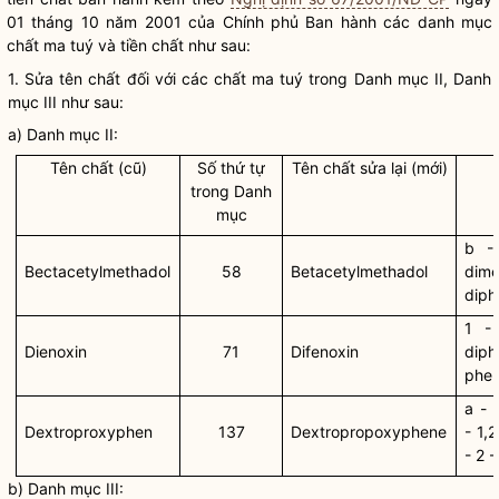
01 tháng 10 năm 2001 của Chính phủ Ban hành các danh mục
chất ma tuý
và
tiền chất
như sau:
1. Sửa tên chất đối với các
chất ma tuý
trong Danh mục II, Danh
mục III như sau:
a) Danh mục II:
Tên chất (cũ)
Số thứ tự
Tên chất sửa lại (mới)
trong Danh
mục
b -
Bectacetylmethadol
58
Betacetylmethadol
dim
diph
1 -
Dienoxin
71
Difenoxin
dip
phen
a - 
Dextroproxyphen
137
Dextropropoxyphene
- 1,
- 2 
b) Danh mục III: