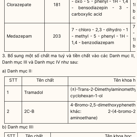
- oxo - 5 - phenyl - 1H - 1,4
Clorazepate
181
- bensodiazepin - 3 -
b
carboxylic acid
ca
7 
7 - chloro - 2,3 - dihydro - 1
- 
Medazepam
203
- methyl - 5 - phenyl - 1H -
1,4 - benzodiazepam
b
3. Bổ sung một số
chất ma tuý
và
tiền chất
vào các Danh mục II,
Danh mục III và Danh mục IV như sau:
a) Danh mục II:
STT
Tên chất
Tên khoa h
(±)-Trans-2-Dimethylaminomethy
1
Tramadol
cyclohexan-1-ol
4-Bromo-2,5-dimethoxyphene
2
2C-B
khác: 2-(4-bromo-2,5-di
aminoethane)
b) Danh mục III:
STT
Tên chất
Tên khoa học