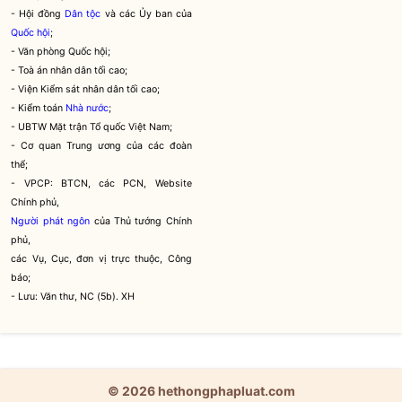
- Hội đồng
Dân tộc
và các Ủy ban của
Quốc hội
;
- Văn phòng
Quốc hội
;
- Toà án nhân dân tối cao;
- Viện Kiểm sát nhân dân tối cao;
- Kiểm toán
Nhà nước
;
- UBTW Mặt trận Tổ quốc Việt Nam;
- Cơ quan Trung ương của các đoàn
thể;
- VPCP: BTCN, các PCN, Website
Chính phủ,
Người phát ngôn
của Thủ tướng Chính
phủ,
các Vụ, Cục, đơn vị trực thuộc, Công
báo;
- Lưu: Văn thư, NC (5b). XH
© 2026 hethongphapluat.com