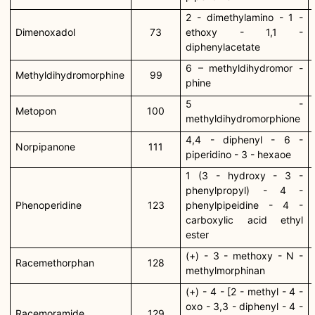
2 - dimethylamino - 1 -
Dimenoxadol
73
ethoxy - 1,1 -
diphenylacetate
6 – methyldihydromor -
Methyldihydromorphine
99
phine
5 -
Metopon
100
methyldihydromorphione
4,4 - diphenyl - 6 -
Norpipanone
111
piperidino - 3 - hexaoe
1 (3 - hydroxy - 3 -
phenylpropyl) - 4 -
Phenoperidine
123
phenylpipeidine - 4 -
carboxylic acid ethyl
ester
(+) - 3 - methoxy - N -
Racemethorphan
128
methylmorphinan
(+) - 4 - [2 - methyl - 4 -
oxo - 3,3 - diphenyl - 4 -
Racemoramide
129