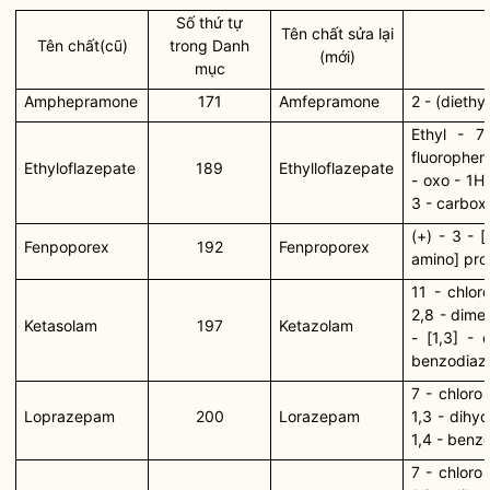
Số thứ tự
Tên chất sửa lại
Tên chất(cũ)
trong Danh
(mới)
mục
Amphepramone
171
Amfepramone
2 - (dieth
Ethyl - 7
fluoropheny
Ethyloflazepate
189
Ethylloflazepate
- oxo - 1H
3 - carbox
(+) - 3 - 
Fenpoporex
192
Fenproporex
amino] proi
11 - chlor
2,8 - dime
Ketasolam
197
Ketazolam
- [1,3] - 
benzodiaze
7 - chloro 
Loprazepam
200
Lorazepam
1,3 - dihy
1,4 - benz
7 - chloro 