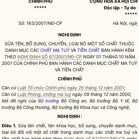
CHÍNH PHỦ
CỘNG HOÀ XÃ HỘI CHỦ
*****
Độc lập - Tự do
*****
Số: 163/2007/NĐ-CP
Hà Nội, ngà
NGHỊ ĐỊNH
SỬA TÊN, BỔ SUNG, CHUYỂN, LOẠI BỎ MỘT SỐ CHẤT THUỘC
DANH MỤC CÁC
CHẤT MA TUÝ
VÀ
TIỀN CHẤT
BAN HÀNH KÈM
THEO
NGHỊ ĐỊNH SỐ 67/2001/NĐ-CP
NGÀY 01 THÁNG 10 NĂM
2001 CỦA CHÍNH PHỦ BAN HÀNH CÁC DANH MỤC
CHẤT MA TUÝ
VÀ
TIỀN CHẤT
CHÍNH PHỦ
Căn cứ
Luật Tổ chức Chính phủ ngày 25 tháng 12 năm 2001
;
Căn cứ
Luật Phòng, chống ma tuý
ngày 09 tháng 12 năm 2000;
Xét đề nghị của
Bộ trưởng
Bộ Công an,
Bộ trưởng
Bộ Y tế,
Bộ
trưởng
Bộ Công thương,
Bộ trưởng
Bộ Khoa học và Công nghệ
,
NGHỊ ĐỊNH :
Điều 1.
Sửa tên chất, tên khoa học, bổ sung, chuyển danh mục,
loại bỏ đối với một số chất trong danh mục các
chất ma tuý
và
tiền chất
ban hành kèm theo
Nghị định số 67/2001/NĐ-CP
ngày