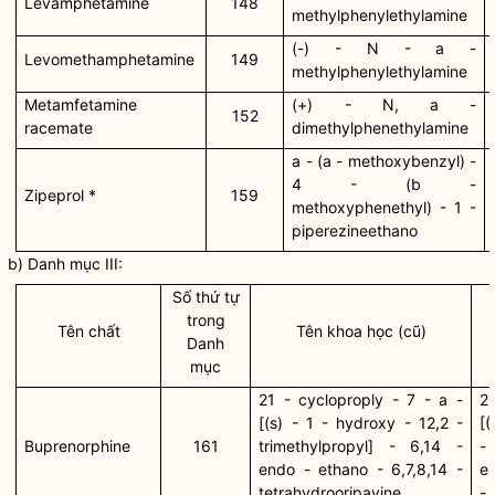
Levamphetamine
148
methylphenylethylamine
(-) - N - a -
Levomethamphetamine
149
methylphenylethylamine
Metamfetamine
(+) - N, a -
152
racemate
dimethylphenethylamine
a - (a - methoxybenzyl) -
4 - (b -
Zipeprol *
159
methoxyphenethyl) - 1 -
piperezineethano
b) Danh mục III:
Số thứ tự
trong
Tên chất
Tên khoa học (cũ)
Danh
mục
21 - cycloproply - 7 - a -
21
[(s) - 1 - hydroxy - 12,2 -
[(
Buprenorphine
161
trimethylpropyl] - 6,14 -
- 
endo - ethano - 6,7,8,14 -
e
tetrahydrooripavine
- 