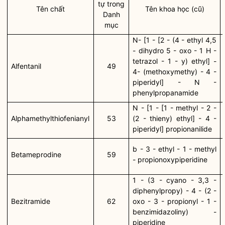
tự trong
Tên chất
Tên khoa học (cũ)
Danh
mục
N- [1 - [2 - (4 - ethyl 4,5
- dihydro 5 - oxo - 1 H -
tetrazol - 1 - y) ethyl] -
Alfentanil
49
4- (methoxymethy) - 4 -
piperidyl] - N -
phenylpropanamide
N - [1 - [1 - methyl - 2 -
Alphamethylthiofenianyl
53
(2 - thieny) ethyl] - 4 -
piperidyl] propionanilide
b - 3 - ethyl - 1 - methyl
Betameprodine
59
- propionoxypiperidine
1 - (3 - cyano - 3,3 -
diphenylpropy) - 4 - (2 -
Bezitramide
62
oxo - 3 - propionyl - 1 -
benzimidazoliny) -
piperidine