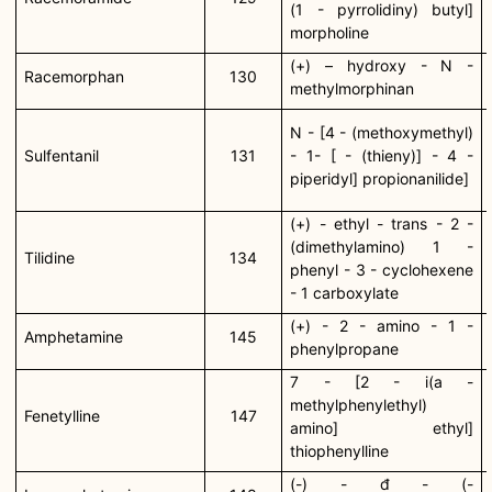
(1 - pyrrolidiny) butyl]
morpholine
(+) – hydroxy - N -
Racemorphan
130
methylmorphinan
N - [4 - (methoxymethyl)
Sulfentanil
131
- 1- [ - (thieny)] - 4 -
piperidyl] propionanilide]
(+) - ethyl - trans - 2 -
(dimethylamino) 1 -
Tilidine
134
phenyl - 3 - cyclohexene
- 1 carboxylate
(+) - 2 - amino - 1 -
Amphetamine
145
phenylpropane
7 - [2 - i(a -
methylphenylethyl)
Fenetylline
147
amino] ethyl]
thiophenylline
(-) - đ - (-