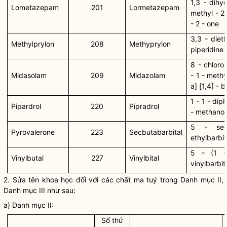
1,3 - dihy
Lometazepam
201
Lormetazepam
methyl - 2
- 2 - one
3,3 - diet
Methylprylon
208
Methyprylon
piperidine 
8 - chloro 
Midasolam
209
Midazolam
- 1 - methy
a] [1,4] -
1 - 1 - diph
Pipardrol
220
Pipradrol
- methanol
5 - se
Pyrovalerone
223
Secbutabarbital
ethylbarbit
5 - (1 -
Vinylbutal
227
Vinylbital
vinylbarbit
2. Sửa tên khoa học đối với các
chất ma tuý
trong Danh mục II,
Danh mục III như sau:
a) Danh mục II:
Số thứ