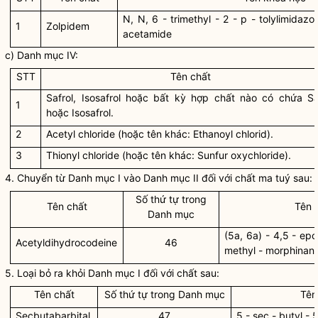
N, N, 6 - trimethyl - 2 - p - tolylimidazol
1
Zolpidem
acetamide
c) Danh mục IV:
STT
Tên chất
Safrol, Isosafrol hoặc bất kỳ hợp chất nào có chứa Sa
1
hoặc Isosafrol.
2
Acetyl chloride (hoặc tên khác: Ethanoyl chlorid).
3
Thionyl chloride (hoặc tên khác: Sunfur oxychloride).
4. Chuyển từ Danh mục I vào Danh mục II đối với
chất ma tuý
sau:
Số thứ tự trong
Tên chất
Tên 
Danh mục
(5a, 6a) - 4,5 - ep
Acetyldihydrocodeine
46
methyl - morphinan -
5. Loại bỏ ra khỏi Danh mục I đối với chất sau:
Tên chất
Số thứ tự trong Danh mục
Tên
Secbutabarbital
47
5 - sec - butyl - 