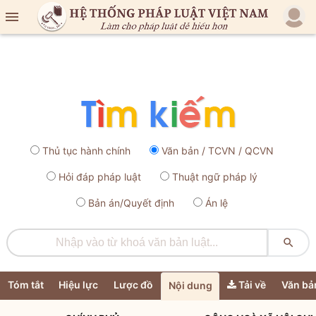

Thủ tục hành chính
Văn bản / TCVN / QCVN
Hỏi đáp pháp luật
Thuật ngữ pháp lý
Bản án/Quyết định
Án lệ

Tóm tắt
Hiệu lực
Lược đồ
Tải về
Văn bả
Nội dung