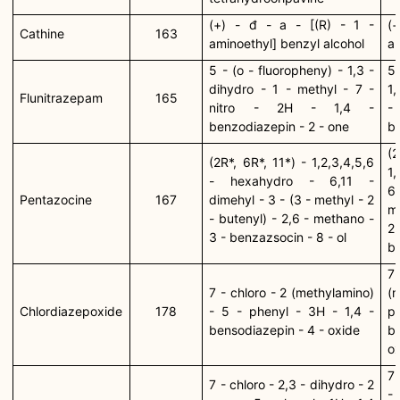
(+) - đ - a - [(R) - 1 -
(+
Cathine
163
aminoethyl] benzyl alcohol
a
5 - (o - fluoropheny) - 1,3 -
5
dihydro - 1 - methyl - 7 -
1,
Flunitrazepam
165
nitro - 2H - 1,4 -
-
benzodiazepin - 2 - one
b
(
(2R*, 6R*, 11*) - 1,2,3,4,5,6
1,
- hexahydro - 6,11 -
6,
Pentazocine
167
dimehyl - 3 - (3 - methyl - 2
m
- butenyl) - 2,6 - methano -
2
3 - benzazsocin - 8 - ol
be
7
7 - chloro - 2 (methylamino)
(
Chlordiazepoxide
178
- 5 - phenyl - 3H - 1,4 -
p
bensodiazepin - 4 - oxide
b
o
7 
7 - chloro - 2,3 - dihydro - 2
-