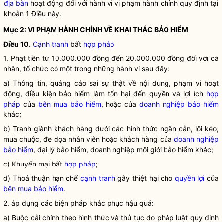
địa bàn
hoạt động đối với hành vi vi phạm hành chính quy định tại
khoản 1 Điều này.
Mục 2: VI PHẠM HÀNH CHÍNH VỀ KHAI THÁC BẢO HIỂM
Điều 10.
Cạnh tranh
bất
hợp pháp
1. Phạt tiền từ 10.000.000 đồng đến 20.000.000 đồng đối với cá
nhân, tổ chức có một trong những hành vi sau đây:
a) Thông tin, quảng cáo sai sự thật về nội dung, phạm vi hoạt
động, điều kiện bảo hiểm làm tổn hại đến quyền và lợi ích
hợp
pháp
của
bên mua bảo hiểm
, hoặc của
doanh nghiệp bảo hiểm
khác;
b) Tranh giành khách hàng dưới các hình thức ngăn cản, lôi kéo,
mua chuộc, đe dọa nhân viên hoặc khách hàng của
doanh nghiệp
bảo hiểm
, đại lý bảo hiểm, doanh nghiệp môi giới bảo hiểm khác;
c) Khuyến mại bất
hợp pháp
;
d) Thoả thuận hạn chế
cạnh tranh
gây thiệt hại cho
quyền lợi
của
bên mua bảo hiểm
.
2. áp dụng các biện pháp khắc phục hậu quả:
a) Buộc cải chính theo hình thức và thủ tục do pháp
luật
quy định