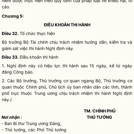
hiểm
được thực hiện theo quy định của pháp
luật
về khiếu nại, tố
cáo.
Chương 5:
ĐIỀU KHOẢN
THI HÀNH
Điều 32.
Tổ chức thực hiện
Bộ trưởng
Bộ Tài chính chịu trách nhiệm hướng dẫn, kiểm tra và
giám sát việc thi hành Nghị định này.
Điều 33.
Điều khoản
thi hành
1. Nghị định này có hiệu lực thi hành sau 15 ngày, kể từ ngày
đăng Công báo.
2. Các
Bộ trưởng
, Thủ trưởng cơ quan ngang Bộ, Thủ trưởng cơ
quan thuộc Chính phủ, Chủ tịch ủy ban
nhân dân
các tỉnh, thành
phố trực thuộc Trung ương chịu trách nhiệm thi hành Nghị định
này./.
TM. CHÍNH PHỦ
Nơi nhận :
THỦ TƯỚNG
- Ban Bí thư Trung ương Đảng,
- Thủ tướng, các Phó Thủ tướng