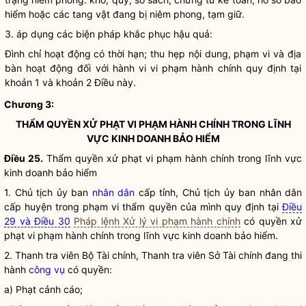
hiểm hoặc các tang vật đang bị niêm phong, tạm giữ.
3. áp dụng các biện pháp khắc phục hậu quả:
Đình chỉ hoạt động có thời hạn; thu hẹp nội dung, phạm vi và
địa
bàn
hoạt động đối với hành vi vi phạm hành chính quy định tại
khoản 1 và khoản 2 Điều này.
Chương 3:
THẨM
QUYỀN
XỬ PHẠT VI PHẠM HÀNH CHÍNH TRONG LĨNH
VỰC
KINH DOANH BẢO HIỂM
Điều 25.
Thẩm
quyền
xử phạt vi phạm hành chính trong lĩnh vực
kinh doanh bảo hiểm
1. Chủ tịch ủy ban
nhân dân
cấp tỉnh, Chủ tịch ủy ban
nhân dân
cấp huyện trong phạm vi thẩm
quyền
của mình quy định tại
Điều
29 và Điều 30
Pháp lệnh Xử lý vi phạm hành chính
có
quyền
xử
phạt vi phạm hành chính trong lĩnh vực
kinh doanh bảo hiểm
.
2. Thanh tra viên Bộ Tài chính, Thanh tra viên Sở Tài chính đang thi
hành
công vụ
có quyền:
a) Phạt cảnh cáo;