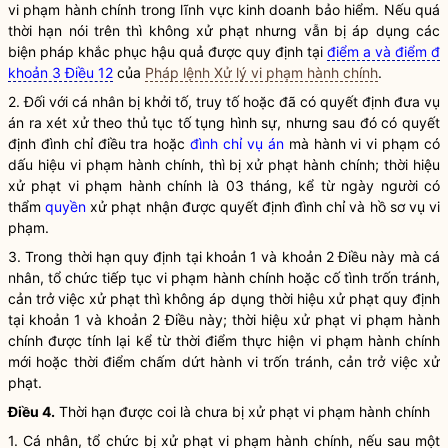
vi phạm hành chính trong lĩnh vực
kinh doanh bảo hiểm
. Nếu quá
thời hạn nói trên thì không xử phạt nhưng vẫn bị áp dụng các
biện pháp khắc phục hậu quả được quy định tại
điểm a và điểm đ
khoản 3 Điều 12
của
Pháp lệnh Xử lý vi phạm hành chính
.
2. Đối với cá nhân bị khởi tố, truy tố hoặc đã có quyết định đưa vụ
án ra xét xử theo thủ tục tố tụng hình sự, nhưng sau đó có quyết
định đình chỉ điều tra hoặc
đình chỉ vụ án
mà hành vi vi phạm có
dấu hiệu vi phạm hành chính, thì bị xử phạt hành chính; thời hiệu
xử phạt vi phạm hành chính là 03 tháng, kể từ ngày người có
thẩm
quyền
xử phạt nhận được quyết định đình chỉ và hồ sơ vụ vi
phạm.
3. Trong thời hạn quy định tại khoản 1 và khoản 2 Điều này mà cá
nhân, tổ chức tiếp tục vi phạm hành chính hoặc cố tình trốn tránh,
cản trở việc xử phạt thì không áp dụng thời hiệu xử phạt quy định
tại khoản 1 và khoản 2 Điều này; thời hiệu xử phạt vi phạm hành
chính được tính lại kể từ thời điểm thực hiện vi phạm hành chính
mới hoặc thời điểm chấm dứt hành vi trốn tránh, cản trở việc xử
phạt.
Điều 4.
Thời hạn được coi là chưa bị xử phạt vi phạm hành chính
1. Cá nhân, tổ chức bị xử phạt vi phạm hành chính, nếu sau một