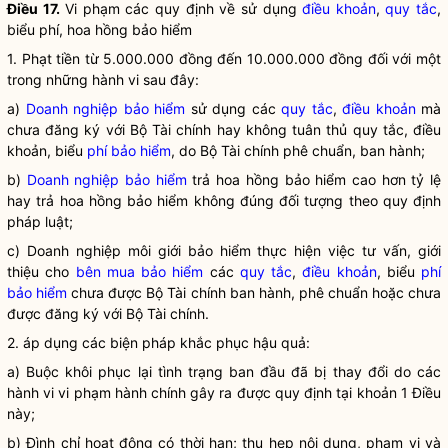
Điều 17.
Vi phạm các quy định về sử dụng
điều khoản
,
quy tắc
,
biểu phí, hoa hồng bảo hiểm
1. Phạt tiền từ 5.000.000 đồng đến 10.000.000 đồng đối với một
trong những hành vi sau đây:
a)
Doanh nghiệp bảo hiểm
sử dụng các
quy tắc
,
điều khoản
mà
chưa đăng ký với Bộ Tài chính hay không tuân thủ
quy tắc
,
điều
khoản
, biểu
phí bảo hiểm
, do Bộ Tài chính phê chuẩn, ban hành;
b)
Doanh nghiệp bảo hiểm
trả hoa hồng bảo hiểm cao hơn tỷ lệ
hay trả hoa hồng bảo hiểm không đúng đối tượng theo quy định
pháp
luật
;
c) Doanh nghiệp môi giới bảo hiểm thực hiện việc tư vấn, giới
thiệu cho
bên mua bảo hiểm
các
quy tắc
,
điều khoản
, biểu
phí
bảo hiểm
chưa được Bộ Tài chính ban hành, phê chuẩn hoặc chưa
được đăng ký với Bộ Tài chính.
2. áp dụng các biện pháp khắc phục hậu quả:
a) Buộc khôi phục lại tình trạng ban đầu đã bị thay đổi do các
hành vi vi phạm hành chính gây ra được quy định tại khoản 1 Điều
này;
b) Đình chỉ hoạt động có thời hạn; thu hẹp nội dung, phạm vi và