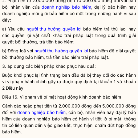
2. Phạt tiền từ 2.000.000 đồng đến 10.000.000 đồng đối với cán
bộ, nhân viên của
doanh nghiệp bảo hiểm
, đại lý bảo hiểm hay
doanh nghiệp môi giới bảo hiểm có một trong những hành vi sau
đây:
a) Yêu cầu
người thụ hưởng
quyền lợi
bảo hiểm trả thù lao, hay
các
quyền lợi
vật chất khác trái pháp
luật
trong quá trình giải
quyết bồi thường, trả tiền bảo hiểm;
b) Đồng loã với
người thụ hưởng
quyền lợi
bảo hiểm để giải quyết
bồi thường bảo hiểm, trả tiền bảo hiểm trái pháp
luật
.
3. áp dụng các biện pháp khắc phục hậu quả:
Buộc khôi phục lại tình trạng ban đầu đã bị thay đổi do các hành
vi vi phạm hành chính gây ra được quy định tại khoản 1 và khoản
2 Điều này.
Điều 16. Vi phạm về bí mật hoạt động
kinh doanh bảo hiểm
Cảnh cáo hoặc phạt tiền từ 2.000.000 đồng đến 5.000.000 đồng
đối với
doanh nghiệp bảo hiểm
, cán bộ, nhân viên hay đại lý bảo
hiểm của
doanh nghiệp bảo hiểm
có hành vi tiết lộ bí mật, thông
tin có liên quan đến việc giao kết, thực hiện, chấm dứt hợp đồng
bảo hiểm.