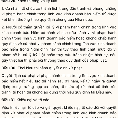
Điều 29.
Khen thưởng và kỷ luật
1. Cá nhân, tổ chức có thành tích trong đấu tranh và phòng, chống
vi phạm hành chính trong lĩnh vực
kinh doanh bảo hiểm
thì được
xét khen thưởng theo quy định chung của
Nhà nước
.
2. Người có thẩm
quyền
xử lý vi phạm hành chính trong lĩnh vực
kinh doanh bảo hiểm
có hành vi che dấu hành vi vi phạm hành
chính trong lĩnh vực
kinh doanh bảo hiểm
hoặc không
chấp hành
quy định về xử phạt vi phạm hành chính trong lĩnh vực
kinh doanh
bảo hiểm
trong Nghị định này thì tùy theo tính chất, mức độ vi
phạm sẽ bị xử lý kỷ
luật
hoặc truy cứu trách nhiệm hình sự, nếu
gây thiệt hại thì phải bồi thường theo quy định của pháp
luật
.
Điều 30.
Thời hiệu thi hành quyết định xử phạt
Quyết định xử phạt vi phạm hành chính trong lĩnh vực
kinh doanh
bảo hiểm
hết hiệu lực thi hành sau 01 năm, kể từ ngày ra quyết
định; trong trường hợp cá nhân, tổ chức bị xử phạt cố tình trốn
tránh, trì hoãn thì không áp dụng thời hiệu quy định tại Điều này.
Điều 31.
Khiếu nại và tố cáo
Việc khiếu nại, tố cáo và giải quyết khiếu nại, tố cáo đối với quyết
định xử phạt vi phạm hành chính trong lĩnh vực
kinh doanh bảo