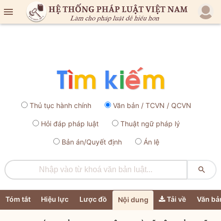

Thủ tục hành chính
Văn bản / TCVN / QCVN
Hỏi đáp pháp luật
Thuật ngữ pháp lý
Bản án/Quyết định
Án lệ

Tóm tắt
Hiệu lực
Lược đồ
Tải về
Văn bả
Nội dung