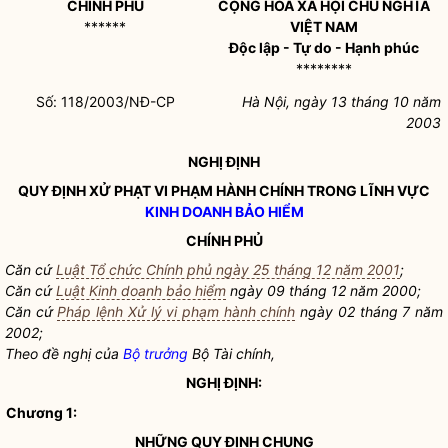
CHÍNH PHỦ
CỘNG HOÀ XÃ HỘI CHỦ NGHĨA
******
VIỆT NAM
Độc lập - Tự do - Hạnh phúc
********
Số: 118/2003/NĐ-CP
Hà Nội, ngày 13 tháng 10 năm
2003
NGHỊ ĐỊNH
QUY ĐỊNH XỬ PHẠT VI PHẠM HÀNH CHÍNH TRONG LĨNH VỰC
KINH DOANH BẢO HIỂM
CHÍNH PHỦ
Căn cứ
Luật Tổ chức Chính phủ ngày 25 tháng 12 năm 2001
;
Căn cứ
Luật Kinh doanh bảo hiểm
ngày 09 tháng 12 năm 2000;
Căn cứ
Pháp lệnh Xử lý vi phạm hành chính
ngày 02 tháng 7 năm
2002;
Theo đề nghị của
Bộ trưởng
Bộ Tài chính,
NGHỊ ĐỊNH:
Chương 1:
NHỮNG QUY ĐỊNH CHUNG