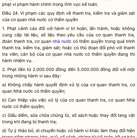
phạt vi phạm hành chính trong lĩnh vực kế toán.
Điều 24. Vi phạm các quy định về thanh tra, kiểm tra và giám sát
của cơ quan nhà nước có thẩm
quyền
1. Phạt cảnh cáo đối với hành vi trì hoãn, lẩn tránh, hoặc không
cung cấp tài liệu, số liệu theo yêu cầu của cơ quan thanh tra,
đoàn thanh tra, cơ quan
nhà nước
có thẩm
quyền
trong quá trình
thanh tra, kiểm tra, giám sát; hoặc có thủ đoạn đối phó với thanh
tra viên, cán bộ của cơ quan
nhà nước
có thẩm
quyền
đang thi
hành nhiệm vụ.
2. Phạt tiền từ 2.000.000 đồng đến 5.000.000 đồng đối với một
trong những hành vi sau đây:
a) Không
chấp hành
quyết định xử lý của cơ quan thanh tra, cơ
quan Nhà nước có thẩm
quyền
;
b) Can thiệp vào việc xử lý của cơ quan thanh tra, cơ quan Nhà
nước có thẩm
quyền
;
c) Giấu diếm, sửa chữa chứng từ, sổ sách hoặc thay đổi tang vật
trong khi đang bị thanh tra;
d) Tự ý tháo bỏ, di chuyển hoặc có hành vi khác làm thay đổi hiện
trạng niêm phong: kho, quỹ, sổ sách, chứng từ kế toán, hồ sơ bảo