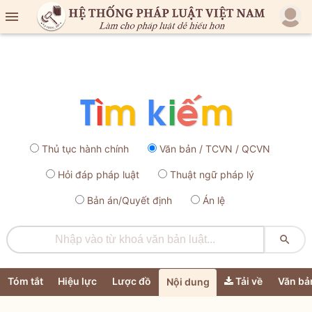

Thủ tục hành chính
Văn bản / TCVN / QCVN
Hỏi đáp pháp luật
Thuật ngữ pháp lý
Bản án/Quyết định
Án lệ

Tóm tắt
Hiệu lực
Lược đồ
Tải về
Văn bả
Nội dung