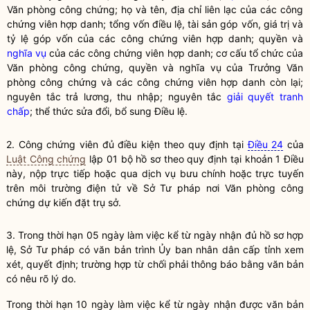
Văn phòng công chứng; họ và tên,
địa chỉ
liên lạc của các
công
chứng viên
hợp danh; tổng vốn
điều lệ
, tài sản góp vốn, giá trị và
tỷ lệ góp vốn của các
công chứng viên
hợp danh;
quyền
và
nghĩa vụ
của các
công chứng viên
hợp danh; cơ cấu tổ chức của
Văn phòng công chứng,
quyền
và
nghĩa vụ
của Trưởng Văn
phòng công chứng và các
công chứng viên
hợp danh còn lại;
nguyên tắc trả lương, thu nhập; nguyên tắc
giải quyết tranh
chấp
; thể thức sửa đổi, bổ sung
Điều lệ
.
2.
Công chứng viên
đủ điều kiện theo quy định tại
Điều 24
của
Luật Công chứng
lập 01 bộ hồ sơ theo quy định tại khoản 1 Điều
này, nộp trực tiếp hoặc qua dịch vụ bưu chính hoặc trực tuyến
trên môi trường điện tử về Sở Tư pháp nơi Văn phòng công
chứng dự kiến đặt trụ sở.
3. Trong thời hạn 05 ngày làm việc kể từ ngày nhận đủ hồ sơ hợp
lệ, Sở Tư pháp có văn bản trình Ủy ban nhân dân cấp tỉnh xem
xét, quyết định; trường hợp từ chối phải thông báo bằng văn bản
có nêu rõ lý do.
Trong thời hạn 10 ngày làm việc kể từ ngày nhận được văn bản