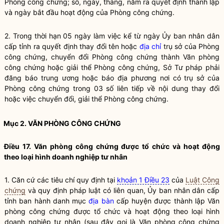
Phòng
công chứng
; số, ngày, tháng, năm ra quyết định thành lập
và ngày bắt đầu hoạt động của Phòng
công chứng
.
2. Trong thời hạn 05 ngày làm việc kể từ ngày Ủy ban nhân dân
cấp tỉnh ra quyết định thay đổi tên hoặc
địa chỉ
trụ sở của Phòng
công chứng
, chuyển đổi Phòng
công chứng
thành Văn phòng
công chứng
hoặc giải thể Phòng
công chứng
, Sở Tư pháp phải
đăng báo trung ương hoặc báo địa phương nơi có trụ sở của
Phòng
công chứng
trong 03 số liên tiếp về nội dung thay đổi
hoặc việc chuyển đổi, giải thể Phòng
công chứng
.
Mục 2. VĂN PHÒNG
CÔNG CHỨNG
Điều 17. Văn phòng
công chứng
được tổ chức và hoạt động
theo loại hình doanh nghiệp tư nhân
1. Căn cứ các tiêu chí quy định tại
khoản 1 Điều 23
của
Luật Công
chứng
và quy định pháp
luật
có liên quan, Ủy ban nhân dân cấp
tỉnh ban hành danh mục
địa bàn
cấp huyện được thành lập Văn
phòng
công chứng
được tổ chức và hoạt động theo loại hình
doanh nghiệp tư nhân (sau đây gọi là Văn phòng
công chứng