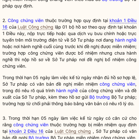
pháp quy định.
2.
Công chứng viên
thuộc trường hợp quy định tại
khoản 1 Điều
16
của
Luật Công chứng
lập 01 bộ hồ sơ theo quy định tại khoản
1 Điều này, nộp trực tiếp hoặc qua dịch vụ bưu chính hoặc trực
tuyến trên môi trường điện tử về Sở Tư pháp nơi đang
hành nghề
hoặc nơi
hành nghề
cuối cùng trước khi đề nghị được miễn nhiệm;
trường hợp
công chứng viên
được bổ nhiệm nhưng chưa
hành
nghề
thì nộp hồ sơ về Sở Tư pháp nơi đề nghị bổ nhiệm
công
chứng viên
.
Trong thời hạn 05 ngày làm việc kể từ ngày nhận đủ hồ sơ hợp lệ,
Sở Tư pháp có văn bản đề nghị miễn nhiệm
công chứng viên
,
trong đó nêu rõ quá trình
hành nghề
của
công chứng viên
và đề
xuất của Sở Tư pháp, kèm theo hồ sơ gửi
Bộ trưởng
Bộ Tư pháp;
trường hợp từ chối phải thông báo bằng văn bản có nêu rõ lý do.
3. Trong thời hạn 05 ngày làm việc kể từ ngày có căn cứ cho
rằng
công chứng viên
thuộc trường hợp bị miễn nhiệm quy định
tại
khoản 2 Điều 16
của
Luật Công chứng
, Sở Tư pháp có văn
bản đề nghị
Bộ trưởng
Bộ Tư pháp miễn nhiệm
công chứng viên
,