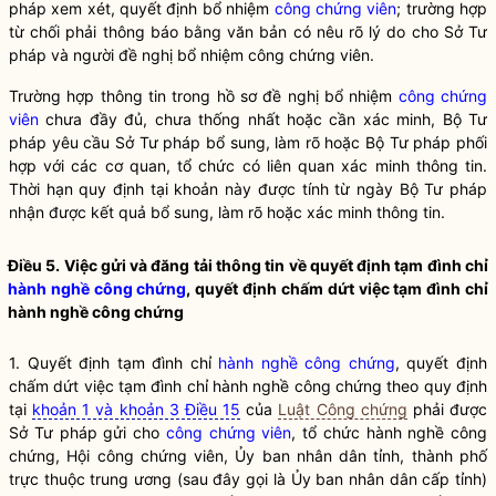
pháp xem xét, quyết định bổ nhiệm
công chứng viên
; trường hợp
từ chối phải thông báo bằng văn bản có nêu rõ lý do cho Sở Tư
pháp và người đề nghị bổ nhiệm
công chứng viên
.
Trường hợp thông tin trong hồ sơ đề nghị bổ nhiệm
công chứng
viên
chưa đầy đủ, chưa thống nhất hoặc cần xác minh, Bộ Tư
pháp yêu cầu Sở Tư pháp bổ sung, làm rõ hoặc Bộ Tư pháp phối
hợp với các cơ quan, tổ chức có liên quan xác minh thông tin.
Thời hạn quy định tại khoản này được tính từ ngày Bộ Tư pháp
nhận được kết quả bổ sung, làm rõ hoặc xác minh thông tin.
Điều 5. Việc gửi và đăng tải thông tin về quyết định tạm đình chỉ
hành nghề công chứng
, quyết định chấm dứt việc tạm đình chỉ
hành nghề công chứng
1. Quyết định tạm đình chỉ
hành nghề công chứng
, quyết định
chấm dứt việc tạm đình chỉ
hành nghề công chứng
theo quy định
tại
khoản 1 và khoản 3 Điều 15
của
Luật Công chứng
phải được
Sở Tư pháp gửi cho
công chứng viên
, tổ chức
hành nghề công
chứng
, Hội
công chứng viên
, Ủy ban nhân dân tỉnh, thành phố
trực thuộc trung ương (sau đây gọi là Ủy ban nhân dân cấp tỉnh)