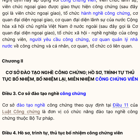
viên chức ngoại giao được giao thực hiện công chứng (sau đây
gọi là viên chức ngoại giao), tổ chức
hành nghề công chứng
, cơ
quan đại diện ngoại giao, cơ quan đại diện lãnh sự của nước Cộng
hòa xã hội chủ nghĩa Việt Nam ở nước ngoài (sau đây gọi là Cơ
quan đại diện ngoại giao), tổ chức xã hội - nghề nghiệp của
công
chứng viên
,
người yêu cầu công chứng
,
cơ quan quản lý nhà
nước
về công chứng và cá nhân, cơ quan, tổ chức có liên quan.
Chương II
CƠ SỞ ĐÀO TẠO NGHỀ CÔNG CHỨNG; HỒ SƠ, TRÌNH TỰ THỦ
TỤC BỔ NHIỆM, BỔ NHIỆM LẠI, MIỄN NHIỆM
CÔNG CHỨNG VIÊN
Điều 3. Cơ sở đào tạo nghề
công chứng
Cơ sở
đào tạo nghề
công chứng
theo quy định tại
Điều 11
của
Luật Công chứng
là đơn vị có chức năng
đào tạo nghề
công
chứng
thuộc Bộ Tư pháp.
Điều 4. Hồ sơ, trình tự, thủ tục bổ nhiệm
công chứng viên