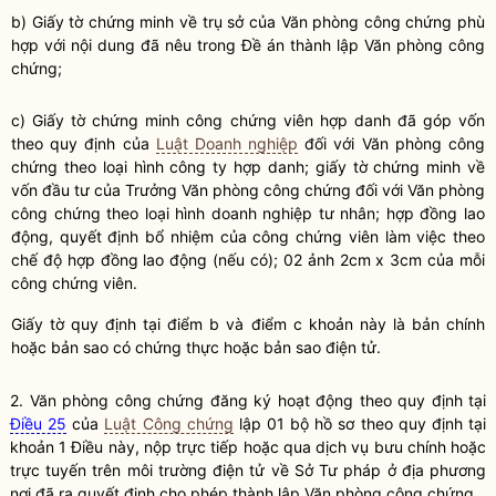
b) Giấy tờ chứng minh về trụ sở của Văn phòng
công chứng
phù
hợp với nội dung đã nêu trong Đề án thành lập Văn phòng
công
chứng
;
c) Giấy tờ chứng minh
công chứng viên
hợp danh đã góp vốn
theo quy định của
Luật Doanh nghiệp
đối với Văn phòng công
chứng theo loại hình công ty hợp danh; giấy tờ chứng minh về
vốn đầu tư của Trưởng Văn phòng công chứng đối với Văn phòng
công chứng theo loại hình doanh nghiệp tư nhân; hợp đồng lao
động, quyết định bổ nhiệm của
công chứng viên
làm việc theo
chế độ hợp đồng lao động (nếu có); 02 ảnh 2cm x 3cm của mỗi
công chứng viên
.
Giấy tờ quy định tại điểm b và điểm c khoản này là
bản chính
hoặc
bản sao
có chứng thực hoặc
bản sao
điện tử.
2. Văn phòng
công chứng
đăng ký hoạt động theo quy định tại
Điều 25
của
Luật Công chứng
lập 01 bộ hồ sơ theo quy định tại
khoản 1 Điều này, nộp trực tiếp hoặc qua dịch vụ bưu chính hoặc
trực tuyến trên môi trường điện tử về Sở Tư pháp ở địa phương
nơi đã ra quyết định cho phép thành lập Văn phòng
công chứng
.