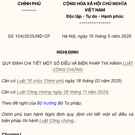
CHÍNH PHỦ
CỘNG HÒA XÃ HỘI CHỦ NGHĨA
-------
VIỆT NAM
Độc lập - Tự do - Hạnh phúc
---------------
Số: 104/2025/NĐ-CP
Hà Nội, ngày 15 tháng 5 năm 2025
NGHỊ ĐỊNH
QUY ĐỊNH CHI TIẾT MỘT SỐ ĐIỀU VÀ BIỆN PHÁP THI HÀNH
LUẬT
CÔNG CHỨNG
Căn cứ
Luật Tổ chức Chính phủ
ngày 18 tháng 02 năm 2025;
Căn cứ
Luật Công chứng ngày 26 tháng 11 năm 2024
;
Theo đề nghị của
Bộ trưởng
Bộ Tư pháp;
Chính phủ ban hành Nghị định quy định chi tiết một số điều và
biện pháp thi hành
Luật Công chứng
.
Chương I