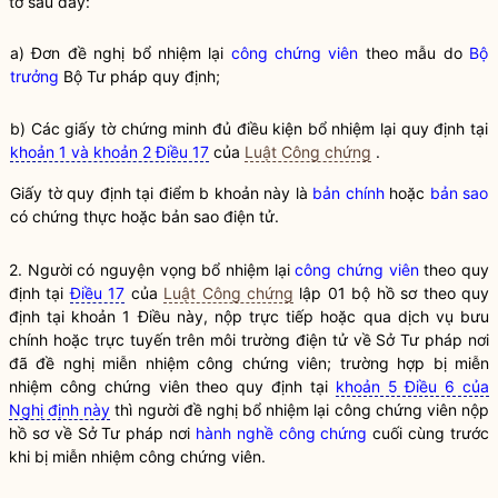
tờ sau đây:
a) Đơn đề nghị bổ nhiệm lại
công chứng viên
theo mẫu do
Bộ
trưởng
Bộ Tư pháp quy định;
b) Các giấy tờ chứng minh đủ điều kiện bổ nhiệm lại quy định tại
khoản 1 và khoản 2 Điều 17
của
Luật Công chứng
.
Giấy tờ quy định tại điểm b khoản này là
bản chính
hoặc
bản sao
có chứng thực hoặc
bản sao
điện tử.
2. Người có nguyện vọng bổ nhiệm lại
công chứng viên
theo quy
định tại
Điều 17
của
Luật Công chứng
lập 01 bộ hồ sơ theo quy
định tại khoản 1 Điều này, nộp trực tiếp hoặc qua dịch vụ bưu
chính hoặc trực tuyến trên môi trường điện tử về Sở Tư pháp nơi
đã đề nghị miễn nhiệm
công chứng viên
; trường hợp bị miễn
nhiệm
công chứng viên
theo quy định tại
khoản 5 Điều 6 của
Nghị định này
thì người đề nghị bổ nhiệm lại
công chứng viên
nộp
hồ sơ về Sở Tư pháp nơi
hành nghề công chứng
cuối cùng trước
khi bị miễn nhiệm
công chứng viên
.