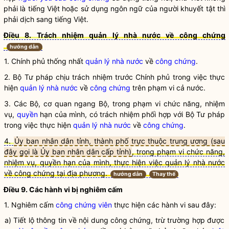
phải là tiếng Việt hoặc sử dụng ngôn ngữ của người khuyết tật thì
phải dịch sang tiếng Việt.
Điều 8. Trách nhiệm quản lý nhà nước về công chứng
hướng dẫn
1. Chính phủ thống nhất
quản lý nhà nước
về
công chứng
.
2. Bộ Tư pháp chịu trách nhiệm trước Chính phủ trong việc thực
hiện
quản lý nhà nước
về
công chứng
trên phạm vi cả nước.
3. Các Bộ, cơ quan ngang Bộ, trong phạm vi chức năng, nhiệm
vụ,
quyền
hạn của mình, có trách nhiệm phối hợp với Bộ Tư pháp
trong việc thực hiện
quản lý nhà nước
về
công chứng
.
4.
Ủy ban nhân dân tỉnh, thành phố trực thuộc trung ương (sau
đây gọi là Ủy ban nhân dân cấp tỉnh)
, trong phạm vi chức năng,
nhiệm vụ, quyền hạn của mình, thực hiện việc quản lý nhà nước
về công chứng tại địa phương.
hướng dẫn
Thay thế
Điều 9. Các hành vi bị nghiêm cấm
1. Nghiêm cấm
công chứng viên
thực hiện các hành vi sau đây:
a) Tiết lộ thông tin về nội dung công chứng, trừ trường hợp được