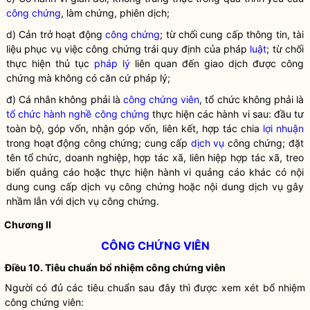
công chứng
, làm chứng, phiên dịch;
d) Cản trở hoạt động
công chứng
; từ chối cung cấp thông tin, tài
liệu phục vụ việc
công chứng
trái quy định của pháp
luật
; từ chối
thực hiện thủ tục
pháp lý
liên quan đến giao dịch được
công
chứng
mà không có căn cứ
pháp lý
;
đ) Cá nhân không phải là
công chứng viên
, tổ chức không phải là
tổ chức hành nghề công chứng
thực hiện các hành vi sau: đầu tư
toàn bộ, góp vốn, nhận góp vốn, liên kết, hợp tác chia
lợi nhuận
trong hoạt động công chứng; cung cấp
dịch vụ
công chứng; đặt
tên tổ chức, doanh nghiệp, hợp tác xã,
liên hiệp hợp tác xã
, treo
biển quảng cáo hoặc thực hiện hành vi quảng cáo khác có nội
dung cung cấp
dịch vụ
công chứng hoặc nội dung
dịch vụ
gây
nhầm lẫn với
dịch vụ
công chứng.
Chương II
CÔNG CHỨNG VIÊN
Điều 10. Tiêu chuẩn bổ nhiệm
công chứng viên
Người có đủ các tiêu chuẩn sau đây thì được xem xét bổ nhiệm
công chứng viên
: