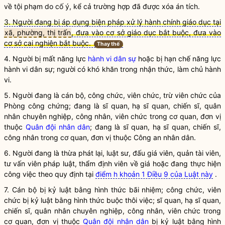
về tội phạm do cố ý, kể cả trường hợp đã được xóa án tích.
3. Người đang bị áp dụng biện pháp xử lý hành chính giáo dục tại
xã, phường, thị trấn
, đưa vào cơ sở giáo dục bắt buộc, đưa vào
cơ sở cai nghiện bắt buộc.
Thay thế
4. Người bị mất năng lực
hành vi dân sự
hoặc bị hạn chế năng lực
hành vi dân sự
; người có khó khăn trong nhận thức, làm chủ hành
vi.
5. Người đang là cán bộ, công chức, viên chức, trừ viên chức của
Phòng
công chứng
; đang là sĩ quan, hạ sĩ quan, chiến sĩ, quân
nhân chuyên nghiệp, công nhân, viên chức trong cơ quan, đơn vị
thuộc
Quân đội
nhân dân
; đang là sĩ quan, hạ sĩ quan, chiến sĩ,
công nhân trong cơ quan, đơn vị thuộc Công an
nhân dân
.
6. Người đang là thừa phát lại,
luật
sư, đấu giá viên, quản tài viên,
tư vấn viên pháp
luật
, thẩm định viên về giá hoặc đang thực hiện
công việc theo quy định tại
điểm h khoản 1 Điều 9 của Luật này
.
7. Cán bộ bị kỷ luật bằng hình thức bãi nhiệm; công chức, viên
chức bị kỷ luật bằng hình thức buộc thôi việc; sĩ quan, hạ sĩ quan,
chiến sĩ, quân nhân chuyên nghiệp, công nhân, viên chức trong
cơ quan, đơn vị thuộc
Quân đội
nhân dân
bị kỷ luật bằng hình