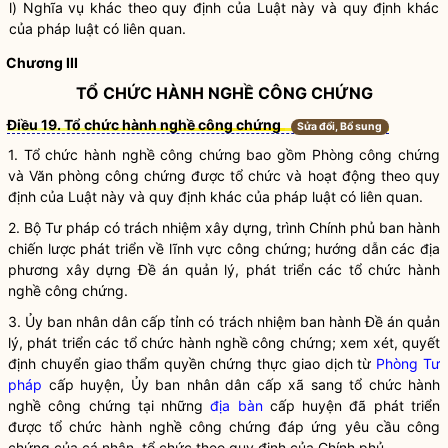
l)
Nghĩa vụ
khác theo quy định của
Luật
này và quy định khác
của pháp
luật
có liên quan.
Chương III
TỔ CHỨC HÀNH NGHỀ CÔNG CHỨNG
Điều 19. Tổ chức hành nghề công chứng
Sửa đổi, Bổ sung
1.
Tổ chức hành nghề công chứng
bao gồm Phòng công chứng
và Văn phòng công chứng được tổ chức và hoạt động theo quy
định của
Luật
này và quy định khác của pháp
luật
có liên quan.
2.
Bộ Tư pháp có trách nhiệm xây dựng, trình Chính phủ ban hành
chiến lược phát triển về lĩnh vực công chứng; hướng dẫn các địa
phương xây dựng Đề án quản lý, phát triển các
tổ chức hành
nghề công chứng
.
3. Ủy ban nhân dân cấp tỉnh có trách nhiệm ban hành Đề án quản
lý, phát triển các
tổ chức hành nghề công chứng
; xem xét, quyết
định chuyển giao thẩm
quyền
chứng thực giao dịch từ
Phòng Tư
pháp
cấp huyện, Ủy ban nhân dân cấp xã sang
tổ chức hành
nghề công chứng
tại những
địa bàn
cấp huyện đã phát triển
được
tổ chức hành nghề công chứng
đáp ứng yêu cầu công
chứng của cá nhân, tổ chức theo quy định của Chính phủ.