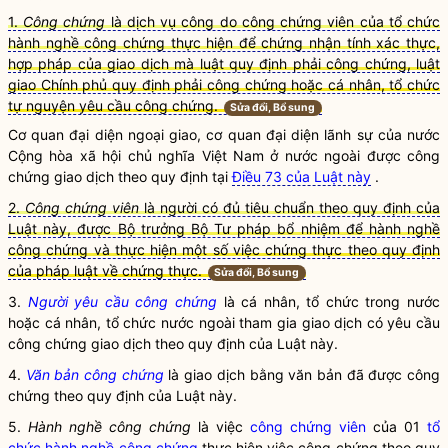
1.
Công chứng
là dịch vụ công do công chứng viên của tổ chức
hành nghề công chứng thực hiện để chứng nhận tính xác thực,
hợp pháp của giao dịch mà luật quy định phải công chứng, luật
giao Chính phủ quy định phải công chứng hoặc cá nhân, tổ chức
tự nguyện yêu cầu công chứng.
Sửa đổi, Bổ sung
Cơ quan đại diện ngoại giao, cơ quan đại diện lãnh sự của nước
Cộng hòa xã hội chủ nghĩa Việt Nam ở nước ngoài được
công
chứng
giao dịch theo quy định tại
Điều 73 của Luật này
.
2.
Công chứng viên
là người có đủ tiêu chuẩn theo quy định của
Luật này, được Bộ trưởng Bộ Tư pháp bổ nhiệm để hành nghề
công chứng và thực hiện một số việc chứng thực theo quy định
của pháp luật về chứng thực.
Sửa đổi, Bổ sung
3.
Người yêu cầu công chứng
là cá nhân, tổ chức trong nước
hoặc cá nhân, tổ chức nước ngoài tham gia giao dịch có yêu cầu
công chứng giao dịch theo quy định của Luật này.
4.
Văn bản công chứng
là giao dịch bằng văn bản đã được công
chứng theo quy định của Luật này.
5.
Hành nghề công chứng
là việc
công chứng viên
của 01
tổ
chức hành nghề công chứng
thực hiện việc công chứng theo quy