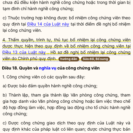
chưa đủ
điều kiện
hành nghề công chứng
hoặc
trong thời gian bị
tạm đình chỉ
hành nghề công chứng
;
c) Thuộc trường hợp không được bổ nhiệm
công chứng viên
theo
quy định tại
Điều 14 của Luật này
tại thời điểm đề nghị bổ nhiệm
lại
công chứng viên
.
4. Thẩm quyền, trình tự, thủ tục bổ nhiệm lại công chứng viên
được thực hiện theo quy định về bổ nhiệm công chứng viên tại
Điều 13 của Luật này
. Hồ sơ đề nghị bổ nhiệm lại công chứng
viên do Chính phủ quy định.
hướng dẫn
Sửa đổi, Bổ sung
Điều 18. Quyền và
nghĩa vụ
của
công chứng viên
1.
Công chứng viên
có các quyền sau đây:
a) Được bảo đảm quyền
hành nghề công chứng
;
b) Thành lập, tham gia thành lập Văn phòng công chứng, tham
gia hợp danh vào Văn phòng công chứng hoặc làm việc theo chế
độ hợp đồng làm việc, hợp đồng lao động cho
tổ chức hành nghề
công chứng
;
c) Được
công chứng
giao dịch theo quy định của
Luật
này và
quy định khác của pháp
luật
có liên quan; được chứng thực bản