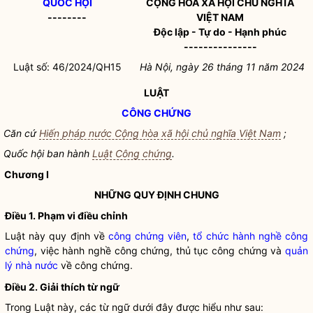
QUỐC HỘI
CỘNG HÒA XÃ HỘI CHỦ NGHĨA
--------
VIỆT NAM
Độc lập - Tự do - Hạnh phúc
---------------
Luật số: 46/2024/QH15
Hà Nội, ngày 26 tháng 11 năm 2024
LUẬT
CÔNG CHỨNG
Căn cứ
Hiến pháp nước Cộng hòa xã hội chủ nghĩa Việt Nam
;
Quốc hội
ban hành
Luật Công chứng
.
Chương I
NHỮNG QUY ĐỊNH CHUNG
Điều 1. Phạm vi điều chỉnh
Luật này quy định về
công chứng viên
,
tổ chức hành nghề công
chứng
, việc hành nghề công chứng, thủ tục công chứng và
quản
lý nhà nước
về công chứng.
Điều 2. Giải thích từ ngữ
Trong Luật này, các từ ngữ dưới đây được hiểu như sau: