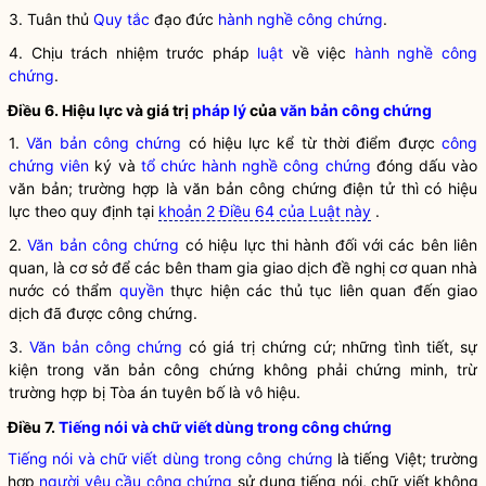
3. Tuân thủ
Quy tắc
đạo đức
hành nghề công chứng
.
4. Chịu trách nhiệm trước pháp
luật
về việc
hành nghề công
chứng
.
Điều 6. Hiệu lực và giá trị
pháp lý
của
văn bản công chứng
1.
Văn bản công chứng
có hiệu lực kể từ thời điểm được
công
chứng viên
ký và
tổ chức hành nghề công chứng
đóng dấu vào
văn bản; trường hợp là
văn bản công chứng
điện tử thì có hiệu
lực theo quy định tại
khoản 2 Điều 64 của Luật này
.
2.
Văn bản công chứng
có hiệu lực thi hành đối với các bên liên
quan, là cơ sở để các bên tham gia giao dịch đề nghị cơ quan nhà
nước có thẩm
quyền
thực hiện các thủ tục liên quan đến giao
dịch đã được công chứng.
3.
Văn bản công chứng
có giá trị chứng cứ; những tình tiết, sự
kiện trong
văn bản công chứng
không phải chứng minh, trừ
trường hợp bị Tòa án tuyên bố là vô hiệu.
Điều 7.
Tiếng nói và chữ viết dùng trong công chứng
Tiếng nói và chữ viết dùng trong công chứng
là tiếng Việt; trường
hợp
người yêu cầu công chứng
sử dụng tiếng nói, chữ viết không