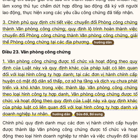
làm xong thủ tục chấm dứt hợp đồng lao động đã ký với người
lao động, thực hiện xong các yêu cầu
công chứng
đã tiếp nhận.
3. Chính phủ quy định chi tiết việc chuyển đổi Phòng công chứng
thành Văn phòng công chứng; quy định lộ trình hoàn thành việc
chuyển đổi Phòng công chứng thành Văn phòng công chứng
, giải
thể Phòng công chứng tại
các địa phương.
hướng dẫn
Điều 23. Văn phòng
công chứng
1. Văn phòng công chứng được tổ chức và hoạt động theo quy
định của Luật này và quy định khác của pháp luật có liên quan
đối với loại hình công ty hợp danh; tại các đơn vị hành chính cấp
huyện có mật độ dân số thấp, cơ sở hạ tầng và dịch vụ chưa phát
triển và khó khăn trong việc thành lập Văn phòng công chứng
theo loại hình công ty hợp danh, Văn phòng công chứng được tổ
chức và hoạt động theo quy định của Luật này và quy định khác
của pháp luật có liên quan đối với loại hình công ty hợp danh và
doanh nghiệp tư nhân.
hướng dẫn
Sửa đổi, Bổ sung
Chính phủ quy định danh mục các đơn vị hành chính cấp huyện
được thành lập Văn phòng
công chứng
được tổ chức và hoạt
động theo loại hình doanh nghiệp tư nhân và việc chuyển đổi loại