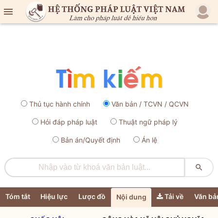

Thủ tục hành chính
Văn bản / TCVN / QCVN
Hỏi đáp pháp luật
Thuật ngữ pháp lý
Bản án/Quyết định
Án lệ

Tóm tắt
Hiệu lực
Lược đồ
Tải về
Văn bả
Nội dung