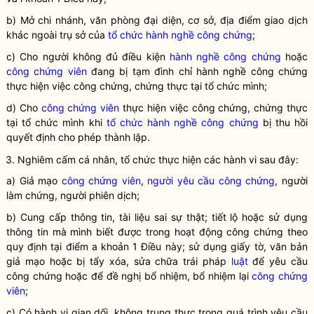
b) Mở chi nhánh, văn phòng đại diện, cơ sở, địa điểm giao dịch
khác ngoài trụ sở của
tổ chức hành nghề công chứng
;
c) Cho người không đủ điều kiện
hành nghề công chứng
hoặc
công chứng viên
đang bị tạm đình chỉ
hành nghề công chứng
thực hiện việc công chứng, chứng thực tại tổ chức mình;
d) Cho
công chứng viên
thực hiện việc công chứng, chứng thực
tại tổ chức mình khi
tổ chức hành nghề công chứng
bị thu hồi
quyết định cho phép thành lập.
3. Nghiêm cấm cá nhân, tổ chức thực hiện các hành vi sau đây:
a) Giả mạo
công chứng viên
,
người yêu cầu công chứng
, người
làm chứng, người phiên dịch;
b) Cung cấp thông tin, tài liệu sai sự thật; tiết lộ hoặc sử dụng
thông tin mà mình biết được trong hoạt động công chứng theo
quy định tại điểm a khoản 1 Điều này; sử dụng giấy tờ, văn bản
giả mạo hoặc bị tẩy xóa, sửa chữa trái pháp
luật
để yêu cầu
công chứng hoặc để đề nghị bổ nhiệm, bổ nhiệm lại
công chứng
viên
;
c) Có hành vi gian dối, không trung thực trong quá trình yêu cầu