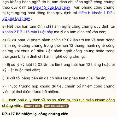
hợp không hành nghề do bị tạm đình chỉ
hành nghề công chứng
theo quy định tại
Điều 15 của Luật này
, Văn phòng công chứng
bị tạm ngừng hoạt động theo quy định tại
điểm b khoản 1 Điều
32 của Luật này
;
e) Hết thời hạn tạm đình chỉ
hành nghề công chứng
quy định tại
khoản 2 Điều 15 của Luật này
mà lý do tạm đình chỉ vẫn còn;
g) Bị xử phạt vi phạm hành chính từ 02 lần trở lên về hoạt động
hành nghề công chứng
trong thời hạn 12 tháng;
hành nghề công
chứng
khi chưa đủ
điều kiện
hành nghề công chứng
hoặc
trong
thời gian bị tạm đình chỉ
hành nghề công chứng
;
h) Bị xử lý kỷ luật từ 02 lần trở lên trong thời hạn 12 tháng hoặc bị
kỷ luật buộc thôi việc;
i) Bị kết tội bằng bản án đã có hiệu lực pháp
luật
của Tòa án;
k) Thuộc trường hợp không đủ tiêu chuẩn bổ nhiệm
công chứng
viên
tại thời điểm được bổ nhiệm.
3. Chính phủ quy định về hồ sơ, trình tự, thủ tục miễn nhiệm công
chứng viên.
hướng dẫn
Sửa đổi, Bổ sung
Điều 17. Bổ nhiệm lại
công chứng viên