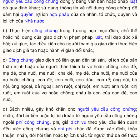
người yêu cầu công chứng
đồng ý bằng văn bản hoặc pháp
luật
có quy định khác; sử dụng thông tin về nội dung công chứng để
xâm hại
quyền
, lợi ích
hợp pháp
của cá nhân, tổ chức,
quyền
và
lợi ích của
Nhà nước
;
b) Thực hiện
công chứng
trong trường hợp mục đích, chủ thể
hoặc nội dung của giao dịch vi phạm pháp
luật
, trái đạo đức xã
hội; xúi giục, tạo điều kiện cho người tham gia giao dịch thực hiện
giao dịch giả tạo hoặc hành vi gian dối khác;
c)
Công chứng
giao dịch có liên quan đến tài sản, lợi ích của bản
thân mình hoặc của người thân thích là vợ hoặc chồng; cha đẻ,
mẹ đẻ, cha nuôi, mẹ nuôi; cha đẻ, mẹ đẻ, cha nuôi, mẹ nuôi của
vợ hoặc chồng; con đẻ, con nuôi, con dâu, con rể; ông nội, bà
nội, ông ngoại, bà ngoại; anh ruột, chị ruột, em ruột; anh ruột, chị
ruột, em ruột của vợ hoặc chồng; cháu là con của con đẻ, con
nuôi;
d) Sách nhiễu, gây khó khăn cho
người yêu cầu công chứng
;
nhận, đòi hỏi tiền hoặc lợi ích khác từ
người yêu cầu công chứng
ngoài
phí công chứng
, phí, giá
dịch vụ
theo yêu cầu liên quan
đến việc công chứng và
chi phí
khác đã được xác định, thỏa
thuận; nhận, đòi hỏi tiền hoặc lợi ích khác từ người thứ ba để thực