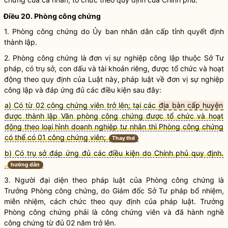
Điều 20. Phòng
công chứng
1. Phòng
công chứng
do Ủy ban nhân dân cấp tỉnh quyết định
thành lập.
2. Phòng
công chứng
là đơn vị sự nghiệp công lập thuộc Sở Tư
pháp, có trụ sở, con dấu và tài khoản riêng, được tổ chức và hoạt
động theo quy định của
Luật
này, pháp
luật
về đơn vị sự nghiệp
công lập và đáp ứng đủ các điều kiện sau đây:
a)
Có từ 02 công chứng viên trở lên
;
tại các
địa bàn cấp huyện
được thành lập Văn phòng công chứng được tổ chức và hoạt
động theo loại hình doanh nghiệp tư nhân
thì Phòng công chứng
có thể có 01 công chứng viên;
Thay thế
b) Có trụ sở đáp ứng đủ các điều kiện do Chính phủ quy định.
hướng dẫn
3. Người đại diện theo pháp
luật
của Phòng công chứng là
Trưởng Phòng công chứng, do Giám đốc Sở Tư pháp bổ nhiệm,
miễn nhiệm, cách chức theo quy định của pháp
luật
. Trưởng
Phòng công chứng phải là
công chứng viên
và đã
hành nghề
công chứng
từ đủ 02 năm trở lên.