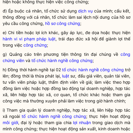
hiện hoặc không thực hiện việc công chứng;
đ) Ép buộc cá nhân, tổ chức sử dụng
dịch vụ
của mình; cấu kết,
thông đồng với cá nhân, tổ chức làm sai lệch nội dung của hồ sơ
yêu cầu công chứng,
hồ sơ công chứng
;
e) Chi tiền hoặc lợi ích khác, gây áp lực, đe dọa hoặc thực hiện
hành vi vi phạm pháp luật
, trái đạo đức xã hội để giành lợi thế
trong việc
công chứng
;
g) Quảng cáo trên phương tiện thông tin đại chúng về
công
chứng viên
và
tổ chức hành nghề công chứng
;
h) Đồng thời hành nghề tại 02
tổ chức hành nghề công chứng
trở
lên; đồng thời là
thừa phát lại,
luật
sư, đấu giá viên, quản tài viên,
tư vấn viên pháp
luật
, thẩm định viên về giá
; làm việc theo hợp
đồng làm việc hoặc hợp đồng lao động tại doanh nghiệp, hợp tác
xã,
liên hiệp hợp tác xã
, cơ quan, tổ chức khác hoặc tham gia
công việc mà thường xuyên phải làm việc trong giờ hành chính;
i) Tham gia quản lý doanh nghiệp, hợp tác xã,
liên hiệp hợp tác
xã
ngoài
tổ chức hành nghề công chứng
; thực hiện hoạt động
môi giới
, đại lý hoặc tham gia chia
lợi nhuận
trong giao dịch mà
mình công chứng; thực hiện hoạt động sản xuất, kinh doanh hoặc