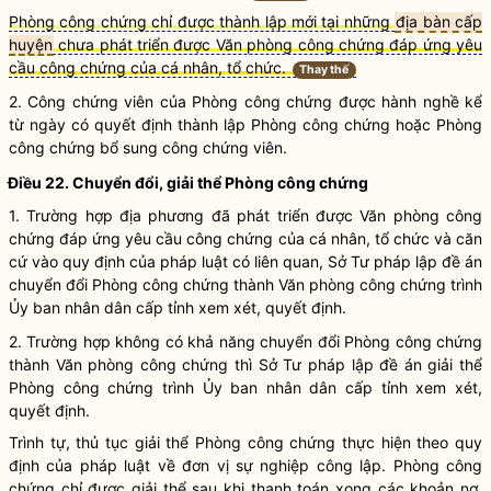
Phòng công chứng chỉ được thành lập mới tại những
địa bàn cấp
huyện
chưa phát triển được Văn phòng công chứng đáp ứng yêu
cầu công chứng của cá nhân, tổ chức.
Thay thế
2.
Công chứng viên
của Phòng công chứng được
hành nghề
kể
từ ngày có quyết định thành lập Phòng công chứng hoặc Phòng
công chứng bổ sung
công chứng viên
.
Điều 22. Chuyển đổi, giải thể Phòng
công chứng
1. Trường hợp địa phương đã phát triển được Văn phòng
công
chứng
đáp ứng yêu cầu
công chứng
của cá nhân, tổ chức và căn
cứ vào quy định của pháp
luật
có liên quan, Sở Tư pháp lập đề án
chuyển đổi Phòng
công chứng
thành Văn phòng
công chứng
trình
Ủy ban nhân dân cấp tỉnh xem xét, quyết định.
2. Trường hợp không có khả năng chuyển đổi Phòng
công chứng
thành Văn phòng
công chứng
thì Sở Tư pháp lập đề án giải thể
Phòng
công chứng
trình Ủy ban nhân dân cấp tỉnh xem xét,
quyết định.
Trình tự, thủ tục giải thể Phòng
công chứng
thực hiện theo quy
định của pháp
luật
về đơn vị sự nghiệp công lập. Phòng
công
chứng
chỉ được giải thể sau khi thanh toán xong các khoản nợ,