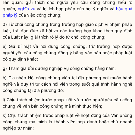
liên quan;
g
iải thích cho
người yêu cầu công chứng
hiểu rõ
quyền,
nghĩa vụ
và lợi ích
hợp pháp
của họ, ý nghĩa và
hậu quả
pháp lý
của việc công chứng;
đ) Từ chối
công chứng
trong trường hợp giao dịch vi phạm pháp
luật
, trái đạo đức xã hội và các trường hợp khác theo quy định
của
Luật
này; giải thích rõ lý do từ chối
công chứng
;
e) Giữ bí mật về nội dung công chứng, trừ trường hợp được
người yêu cầu công chứng
đồng ý bằng văn bản hoặc pháp
luật
có quy định khác;
g) Tham gia bồi dưỡng nghiệp vụ
công chứng
hằng năm;
h)
Gia nhập Hội
công chứng viên
tại địa phương nơi muốn hành
nghề và duy trì tư cách hội viên trong suốt quá trình
hành nghề
công chứng
tại địa phương đó;
i) Chịu trách nhiệm trước pháp
luật
và trước
người yêu cầu công
chứng
về
văn bản công chứng
mà mình thực hiện;
k) Chịu trách nhiệm trước pháp
luật
về hoạt động của Văn phòng
công chứng
mà mình là thành viên hợp danh hoặc chủ doanh
nghiệp tư nhân;