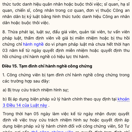
thức tước danh hiệu quân nhân hoặc buộc thôi việc; sĩ quan, hạ sĩ
quan, chiến sĩ, công nhân trong cơ quan, đơn vị thuộc Công an
nhân dân
bị kỷ luật bằng hình thức tước danh hiệu Công an
nhân
dân
hoặc buộc thôi việc.
8. Thừa phát lại,
luật
sư, đấu giá viên, quản tài viên, tư vấn viên
pháp
luật
, thẩm định viên về giá bị miễn nhiệm hoặc bị thu hồi
chứng chỉ
hành nghề
do vi phạm pháp
luật
mà chưa hết thời hạn
03 năm kể từ ngày quyết định miễn nhiệm hoặc quyết định thu
hồi chứng chỉ
hành nghề
có hiệu lực thi hành.
Điều 15. Tạm đình chỉ
hành nghề công chứng
1.
Công chứng viên
bị tạm đình chỉ
hành nghề công chứng
trong
các trường hợp sau đây:
a) Bị truy cứu trách nhiệm hình sự;
b) Bị áp dụng biện pháp xử lý hành chính theo quy định tại
khoản
3 Điều 14 của Luật này
.
Trong thời hạn 05 ngày làm việc kể từ ngày nhận được quyết
định về việc truy cứu trách nhiệm hình sự hoặc quyết định áp
dụng biện pháp xử lý hành chính đối với công chứng viên, Sở Tư