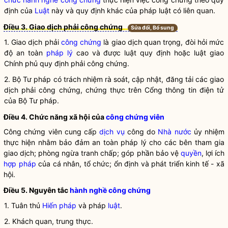
định của
Luật
này và quy định khác của pháp
luật
có liên quan.
Điều 3. Giao dịch phải công chứng
Sửa đổi, Bổ sung
1. Giao dịch phải
công chứng
là giao dịch quan trọng, đòi hỏi mức
độ an toàn
pháp lý
cao và được luật quy định hoặc luật giao
Chính phủ quy định phải
công chứng
.
2.
Bộ Tư pháp có trách nhiệm
rà soát, cập nhật, đăng tải các giao
dịch phải
công chứng
, chứng thực trên Cổng thông tin điện tử
của Bộ Tư pháp.
Điều 4. Chức năng xã hội của
công chứng viên
Công chứng viên
cung cấp
dịch vụ
công do
Nhà nước
ủy nhiệm
thực hiện nhằm bảo đảm an toàn
pháp lý
cho các bên tham gia
giao dịch; phòng ngừa tranh chấp; góp phần bảo vệ
quyền
, lợi ích
hợp pháp
của cá nhân, tổ chức; ổn định và phát triển kinh tế - xã
hội.
Điều 5. Nguyên tắc
hành nghề công chứng
1. Tuân thủ
Hiến pháp
và pháp
luật
.
2. Khách quan, trung thực.