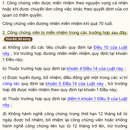
1.
Công chứng viên
được miễn nhiệm theo nguyện vọng cá nhân
hoặc khi được chuyển làm công việc khác theo quyết định của cơ
quan có thẩm
quyền
.
Công chứng viên
đương nhiên miễn nhiệm khi quá 70 tuổi.
2. Công chứng viên bị miễn nhiệm trong các trường hợp sau đây:
Sửa đổi, Bổ sung
a) Không còn đủ các tiêu chuẩn quy định tại
Điều 10 của Luật
này
, trừ trường hợp đương nhiên miễn nhiệm quy định tại khoản
1 Điều này;
b) Thuộc trường hợp quy định tại
khoản 4 Điều 14 của Luật này
;
c) Được tuyển dụng, bổ nhiệm, điều động giữ một trong các vị trí
công tác
quy định tại
khoản 5 Điều 14 của Luật này
, trừ trường
hợp đã được miễn nhiệm theo quy định tại khoản 1 Điều này;
d) Thuộc trường hợp quy định tại
điểm h khoản 1 Điều 9 của Luật
này
;
đ) Không
hành nghề công chứng
trong thời hạn 12 tháng kể từ
ngày được bổ nhiệm, bổ nhiệm lại
công chứng viên
hoặc không
hành nghề công chứng
liên tục từ 12 tháng trở lên, trừ trường