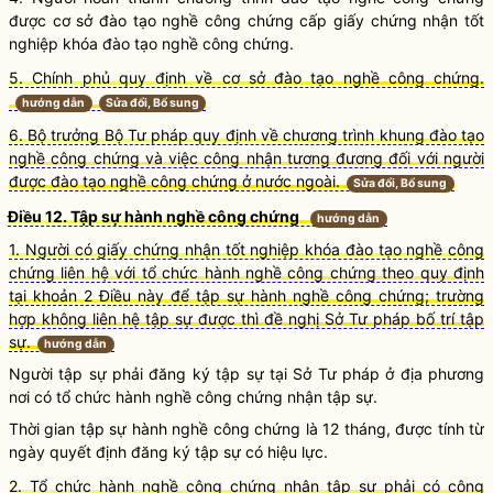
được cơ sở đào tạo nghề
công chứng
cấp giấy chứng nhận tốt
nghiệp khóa đào tạo nghề
công chứng
.
5. Chính phủ quy định về cơ sở đào tạo nghề công chứng.
hướng dẫn
Sửa đổi, Bổ sung
6. Bộ trưởng Bộ Tư pháp quy định về chương trình khung đào tạo
nghề công chứng và việc công nhận tương đương đối với người
được đào tạo nghề công chứng ở nước ngoài.
Sửa đổi, Bổ sung
Điều 12. Tập sự hành nghề công chứng
hướng dẫn
1. Người có giấy chứng nhận tốt nghiệp khóa đào tạo nghề công
chứng liên hệ với tổ chức hành nghề công chứng theo quy định
tại khoản 2 Điều này để tập sự hành nghề công chứng; trường
hợp không liên hệ tập sự được thì đề nghị Sở Tư pháp bố trí tập
sự.
hướng dẫn
Người tập sự phải đăng ký tập sự tại Sở Tư pháp ở địa phương
nơi có
tổ chức hành nghề công chứng
nhận tập sự.
Thời gian tập sự
hành nghề công chứng
là 12 tháng, được tính từ
ngày quyết định đăng ký tập sự có hiệu lực.
2. Tổ chức hành nghề công chứng nhận tập sự phải có công