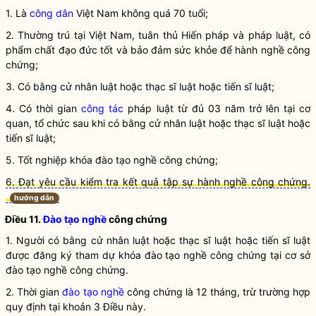
1. Là
công dân
Việt Nam không quá 70 tuổi;
2. Thường trú tại Việt Nam, tuân thủ
Hiến pháp
và pháp
luật
, có
phẩm chất đạo đức tốt và bảo đảm sức khỏe để
hành nghề công
chứng
;
3. Có bằng cử nhân luật hoặc thạc sĩ luật hoặc tiến sĩ luật;
4. Có thời gian
công tác
pháp
luật
từ đủ 03 năm trở lên tại cơ
quan, tổ chức sau khi có bằng cử nhân
luật
hoặc thạc sĩ
luật
hoặc
tiến sĩ
luật
;
5. Tốt nghiệp khóa đào tạo nghề
công chứng
;
6. Đạt yêu cầu kiểm tra kết quả tập sự hành nghề công chứng.
hướng dẫn
Điều 11.
Đào tạo nghề
công chứng
1. Người có bằng cử nhân luật hoặc thạc sĩ luật hoặc tiến sĩ luật
được đăng ký tham dự khóa đào tạo nghề
công chứng
tại cơ sở
đào tạo nghề
công chứng
.
2. Thời gian
đào tạo nghề
công chứng
là 12 tháng, trừ trường hợp
quy định tại khoản 3 Điều này.