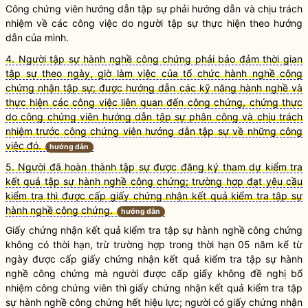
Công chứng viên
hướng dẫn tập sự phải hướng dẫn và chịu trách
nhiệm về các công việc do người tập sự thực hiện theo hướng
dẫn của mình.
4. Người tập sự hành nghề công chứng phải bảo đảm thời gian
tập sự theo ngày, giờ làm việc của tổ chức hành nghề công
chứng nhận tập sự; được hướng dẫn các kỹ năng hành nghề và
thực hiện các công việc liên quan đến công chứng, chứng thực
do công chứng viên hướng dẫn tập sự phân công và chịu trách
nhiệm trước công chứng viên hướng dẫn tập sự về những công
việc đó.
hướng dẫn
5. Người đã hoàn thành tập sự được đăng ký tham dự kiểm tra
kết quả tập sự hành nghề công chứng; trường hợp đạt yêu cầu
kiểm tra thì được cấp giấy chứng nhận kết quả kiểm tra tập sự
hành nghề công chứng.
hướng dẫn
Giấy chứng nhận kết quả kiểm tra tập sự
hành nghề công chứng
không có thời hạn, trừ trường hợp trong thời hạn 05 năm kể từ
ngày được cấp giấy chứng nhận kết quả kiểm tra tập sự
hành
nghề công chứng
mà người được cấp giấy không đề nghị bổ
nhiệm
công chứng viên
thì giấy chứng nhận kết quả kiểm tra tập
sự
hành nghề công chứng
hết hiệu lực; người có giấy chứng nhận