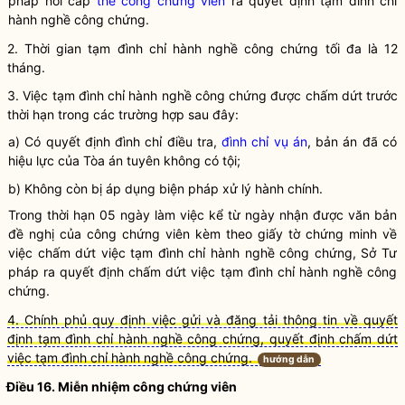
pháp nơi cấp
thẻ công chứng viên
ra quyết định tạm đình chỉ
hành nghề công chứng
.
2. Thời gian tạm đình chỉ
hành nghề công chứng
tối đa là 12
tháng.
3. Việc tạm đình chỉ
hành nghề công chứng
được chấm dứt trước
thời hạn trong các trường hợp sau đây:
a) Có quyết định đình chỉ điều tra,
đình chỉ vụ án
, bản án đã có
hiệu lực của Tòa án tuyên không có tội;
b) Không còn bị áp dụng biện pháp xử lý hành chính.
Trong thời hạn 05 ngày làm việc kể từ ngày nhận được văn bản
đề nghị của
công chứng viên
kèm theo giấy tờ chứng minh về
việc chấm dứt việc tạm đình chỉ
hành nghề công chứng
, Sở Tư
pháp ra quyết định chấm dứt việc tạm đình chỉ
hành nghề công
chứng
.
4. Chính phủ quy định việc gửi và đăng tải thông tin về quyết
định tạm đình chỉ hành nghề công chứng, quyết định chấm dứt
việc tạm đình chỉ hành nghề công chứng.
hướng dẫn
Điều 16. Miễn nhiệm
công chứng viên