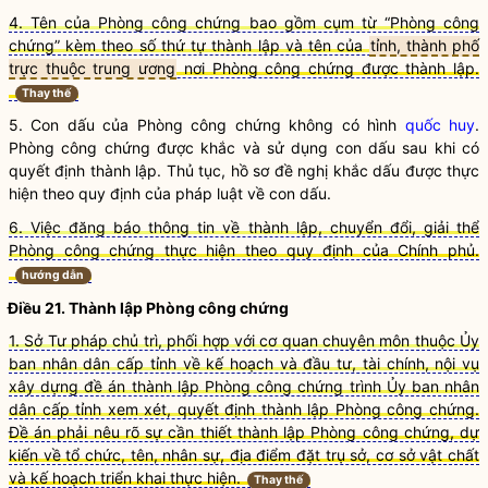
4. Tên của Phòng công chứng bao gồm cụm từ “Phòng công
chứng” kèm theo số thứ tự thành lập và tên của
tỉnh, thành phố
trực thuộc trung ương
nơi Phòng công chứng được thành lập.
Thay thế
5. Con dấu của Phòng
công chứng
không có hình
quốc huy
.
Phòng
công chứng
được khắc và sử dụng con dấu sau khi có
quyết định thành lập. Thủ tục, hồ sơ đề nghị khắc dấu được thực
hiện theo quy định của pháp
luật
về con dấu.
6. Việc đăng báo thông tin về thành lập, chuyển đổi, giải thể
Phòng công chứng thực hiện theo quy định của Chính phủ.
hướng dẫn
Điều 21. Thành lập Phòng
công chứng
1. Sở Tư pháp chủ trì, phối hợp với cơ quan chuyên môn thuộc Ủy
ban nhân dân cấp tỉnh về kế hoạch và đầu tư, tài chính, nội vụ
xây dựng đề án thành lập Phòng công chứng trình Ủy ban nhân
dân cấp tỉnh xem xét, quyết định thành lập Phòng công chứng.
Đề án phải nêu rõ sự cần thiết thành lập Phòng công chứng, dự
kiến về tổ chức, tên, nhân sự, địa điểm đặt trụ sở, cơ sở vật chất
và kế hoạch triển khai thực hiện.
Thay thế