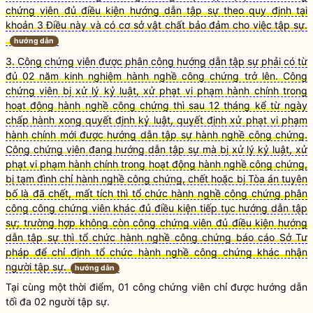
chứng viên đủ điều kiện hướng dẫn tập sự theo quy định tại
khoản 3 Điều này và có cơ sở vật chất bảo đảm cho việc tập sự.
hướng dẫn
3. Công chứng viên được phân công hướng dẫn tập sự phải có từ
đủ 02 năm kinh nghiệm hành nghề công chứng trở lên. Công
chứng viên bị xử lý kỷ luật, xử phạt vi phạm hành chính trong
hoạt động hành nghề công chứng thì sau 12 tháng kể từ ngày
chấp hành xong quyết định kỷ luật, quyết định xử phạt vi phạm
hành chính mới được hướng dẫn tập sự hành nghề công chứng.
Công chứng viên đang hướng dẫn tập sự mà bị xử lý kỷ luật, xử
phạt vi phạm hành chính trong hoạt động hành nghề công chứng,
bị tạm đình chỉ hành nghề công chứng, chết hoặc bị Tòa án tuyên
bố là đã chết, mất tích thì tổ chức hành nghề công chứng phân
công công chứng viên khác đủ điều kiện tiếp tục hướng dẫn tập
sự; trường hợp không còn công chứng viên đủ điều kiện hướng
dẫn tập sự thì tổ chức hành nghề công chứng báo cáo Sở Tư
pháp để chỉ định tổ chức hành nghề công chứng khác nhận
người tập sự.
hướng dẫn
Tại cùng một thời điểm, 01
công chứng viên
chỉ được hướng dẫn
tối đa 02 người tập sự.