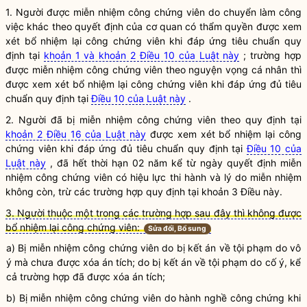
1. Người được miễn nhiệm
công chứng viên
do chuyển làm công
việc khác theo quyết định của cơ quan có thẩm
quyền
được xem
xét bổ nhiệm lại
công chứng viên
khi đáp ứng tiêu chuẩn quy
định tại
khoản 1 và khoản 2 Điều 10 của Luật này
; trường hợp
được miễn nhiệm
công chứng viên
theo nguyện vọng cá nhân thì
được xem xét bổ nhiệm lại
công chứng viên
khi đáp ứng đủ tiêu
chuẩn quy định tại
Điều 10 của Luật này
.
2. Người đã bị miễn nhiệm
công chứng viên
theo quy định tại
khoản 2 Điều 16 của Luật này
được xem xét bổ nhiệm lại
công
chứng viên
khi đáp ứng đủ tiêu chuẩn quy định tại
Điều 10 của
Luật này
, đã hết thời hạn 02 năm kể từ ngày quyết định miễn
nhiệm
công chứng viên
có hiệu lực thi hành và lý do miễn nhiệm
không còn, trừ các trường hợp quy định tại khoản 3 Điều này.
3. Người thuộc một trong các trường hợp sau đây thì không được
bổ nhiệm lại công chứng viên:
Sửa đổi, Bổ sung
a) Bị miễn nhiệm
công chứng viên
do bị kết án về tội phạm do vô
ý mà chưa được xóa án tích; do bị kết án về tội phạm do cố ý, kể
cả trường hợp đã được xóa án tích;
b) Bị miễn nhiệm
công chứng viên
do
hành nghề công chứng
khi