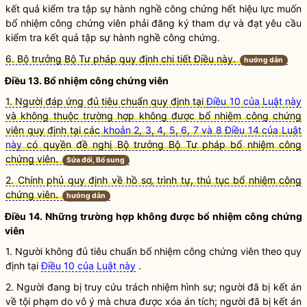
kết quả kiểm tra tập sự
hành nghề công chứng
hết hiệu lực muốn
bổ nhiệm
công chứng viên
phải đăng ký tham dự và đạt yêu cầu
kiểm tra kết quả tập sự
hành nghề công chứng
.
6. Bộ trưởng Bộ Tư pháp quy định chi tiết Điều này.
hướng dẫn
Điều 13. Bổ nhiệm
công chứng viên
1. Người đáp ứng đủ tiêu chuẩn quy định tại
Điều 10 của Luật này
và không thuộc trường hợp không được bổ nhiệm công chứng
viên quy định tại các
khoản 2, 3, 4, 5, 6, 7 và 8 Điều 14 của Luật
này
có quyền đề nghị Bộ trưởng Bộ Tư pháp bổ nhiệm công
chứng viên.
Sửa đổi, Bổ sung
2. Chính phủ quy định về hồ sơ, trình tự, thủ tục bổ nhiệm công
chứng viên.
hướng dẫn
Điều 14. Những trường hợp không được bổ nhiệm
công chứng
viên
1. Người không đủ tiêu chuẩn bổ nhiệm
công chứng viên
theo quy
định tại
Điều 10 của Luật này
.
2. Người đang bị truy cứu trách nhiệm hình sự; người đã bị kết án
về tội phạm do vô ý mà chưa được xóa án tích; người đã bị kết án