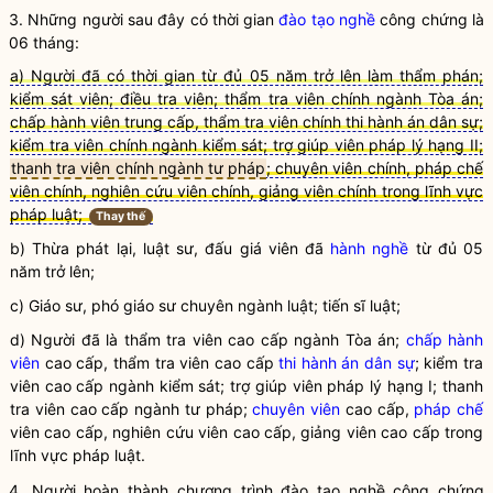
3. Những người sau đây có thời gian
đào tạo nghề
công chứng
là
06 tháng:
a) Người đã có thời gian từ đủ 05 năm trở lên làm thẩm phán;
kiểm sát viên; điều tra viên; thẩm tra viên chính ngành Tòa án;
chấp hành viên
trung cấp, thẩm tra viên chính thi hành án dân sự;
kiểm tra viên chính ngành kiểm sát;
trợ giúp viên pháp lý
hạng II;
thanh tra viên chính ngành tư pháp
; chuyên viên chính, pháp chế
viên chính, nghiên cứu viên chính, giảng viên chính trong lĩnh vực
pháp luật;
Thay thế
b) Thừa phát lại,
luật
sư, đấu giá viên đã
hành nghề
từ đủ 05
năm trở lên;
c) Giáo sư, phó giáo sư chuyên ngành luật; tiến sĩ luật;
d) Người đã là thẩm tra viên cao cấp ngành Tòa án;
chấp hành
viên
cao cấp, thẩm tra viên cao cấp
thi hành án dân sự
; kiểm tra
viên cao cấp ngành kiểm sát;
trợ giúp viên
pháp lý
hạng I; thanh
tra viên cao cấp ngành tư pháp;
chuyên viên
cao cấp,
pháp chế
viên cao cấp, nghiên cứu viên cao cấp, giảng viên cao cấp trong
lĩnh vực pháp
luật
.
4. Người hoàn thành chương trình đào tạo nghề
công chứng