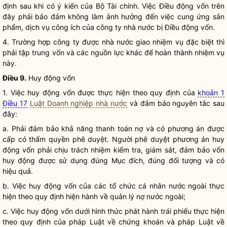
định sau khi có ý kiến của Bộ Tài chính. Việc Điều động vốn trên
đây phải bảo đảm không làm ảnh hưởng đến việc cung ứng
sản
phẩm, dịch vụ công ích
của
công ty nhà nước
bị Điều động vốn.
4. Trường hợp công ty được
nhà nước
giao nhiệm vụ đặc biệt thì
phải tập trung vốn và các nguồn lực khác để hoàn thành nhiệm vụ
này.
Điều 9.
Huy động vốn
1. Việc huy động vốn được thực hiện theo quy định của
khoản 1
Điều 17
Luật Doanh nghiệp nhà nước
và đảm bảo nguyên tắc sau
đây:
a. Phải đảm bảo khả năng thanh toán nợ và có phương án được
cấp có thẩm
quyền
phê duyệt. Người phê duyệt phương án huy
động vốn phải chịu trách nhiệm kiểm tra, giám sát, đảm bảo vốn
huy động được sử dụng đúng Mục đích, đúng đối tượng và có
hiệu quả.
b. Việc huy động vốn của các tổ chức cá nhân nước ngoài thực
hiện theo quy định hiện hành về quản lý nợ nước ngoài;
c. Việc huy động vốn dưới hình thức phát hành trái phiếu thực hiện
theo quy định của pháp
Luật
về chứng khoán và pháp
Luật
về