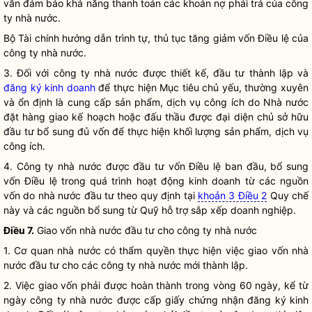
vẫn đảm bảo khả năng thanh toán các khoản nợ phải trả của công
ty nhà nước.
Bộ Tài chính hướng dẫn trình tự, thủ tục tăng giảm
vốn Điều lệ của
công ty nhà nước
.
3. Đối với
công ty nhà nước
được thiết kế, đầu tư thành lập và
đăng ký kinh doanh
để thực hiện Mục tiêu chủ yếu, thường xuyên
và ổn định là cung cấp
sản phẩm, dịch vụ công ích
do Nhà nước
đặt hàng giao kế hoạch hoặc đấu thầu được đại diện chủ sở hữu
đầu tư bổ sung đủ vốn để thực hiện khối lượng
sản phẩm, dịch vụ
công ích
.
4.
Công ty nhà nước
được đầu tư vốn
Điều lệ
ban đầu, bổ sung
vốn
Điều lệ
trong quá trình hoạt động kinh doanh từ các nguồn
vốn do nhà nước đầu tư theo quy định tại
khoản 3 Điều 2
Quy chế
này và các nguồn bổ sung từ Quỹ hỗ trợ sắp xếp doanh nghiệp.
Điều 7.
Giao vốn nhà nước đầu tư cho
công ty nhà nước
1. Cơ quan nhà nước có thẩm
quyền
thực hiện việc giao vốn nhà
nước đầu tư cho các
công ty nhà nước
mới thành lập.
2. Việc giao vốn phải được hoàn thành trong vòng 60 ngày, kể từ
ngày
công ty nhà nước
được cấp giấy chứng nhận
đăng ký kinh