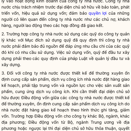
lý vào hoạt động kinh doanh của
công ty nhà nước
.
Công ty nhà
nước
chịu trách nhiệm trước đại diện chủ sở hữu về bảo toàn, phát
triển vốn, hiệu quả sử dụng vốn; đảm bảo
quyền lợi
của những
người có liên quan đến
công ty nhà nước
như các chủ nợ, khách
hàng, người lao động theo các hợp đồng đã giao kết.
2. Trường hợp
công ty nhà nước
sử dụng các quỹ do công ty quản
lý khác với Mục đích sử dụng quỹ đã quy định thì
công ty nhà
nước
phải đảm bảo đủ nguồn để đáp ứng nhu cầu chi của các quỹ
đó khi có nhu cầu sử dụng. Việc sử dụng vốn, quỹ để đầu tư xây
dựng phải theo các quy định của pháp
Luật
về quản lý đầu tư và
xây dựng.
3. Đối với
công ty nhà nước
được thiết kế để thường xuyên ổn
định cung cấp
sản phẩm, dịch vụ công ích
nhà nước đặt hàng giao
kế hoạch, phải tập trung vốn và nguồn lực cho việc sản xuất sản
phẩm, cung ứng dịch vụ công ích. Khi cần thiết đại diện chủ sở
hữu được Điều động vốn giữa các
công ty nhà nước
được thiết kế
để thường xuyên, ổn định cung cấp sản phẩm dịch vụ công ích do
nhà nước đặt hàng giao kế hoạch theo hình thức ghi tăng, giảm
vốn. Trường hợp Điều động vốn cho công ty khác Bộ, ngành, khác
địa phương; Điều động vốn từ Bộ, ngành Trung ương về địa
phương hoặc ngược lại thì đại diện chủ sở hữu thỏa thuận, quyết