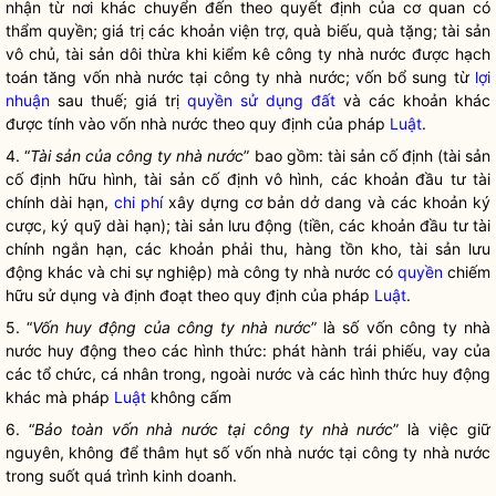
nhận từ nơi khác chuyển đến theo quyết định của cơ quan có
thẩm quyền; giá trị các khoản viện trợ, quà biếu, quà tặng; tài sản
vô chủ, tài sản dôi thừa khi kiểm kê
công ty nhà nước
được hạch
toán tăng vốn nhà nước tại
công ty nhà nước
; vốn bổ sung từ
lợi
nhuận
sau thuế; giá trị
quyền sử dụng đất
và các khoản khác
được tính vào vốn nhà nước theo quy định của pháp
Luật
.
4. “
Tài sản của
công ty nhà nước
” bao gồm: tài sản cố định (tài sản
cố định hữu hình, tài sản cố định vô hình, các khoản đầu tư tài
chính dài hạn,
chi phí
xây dựng cơ bản dở dang và các khoản ký
cược, ký quỹ dài hạn); tài sản lưu động (tiền, các khoản đầu tư tài
chính ngắn hạn, các khoản phải thu, hàng tồn kho, tài sản lưu
động khác và chi sự nghiệp) mà
công ty nhà nước
có
quyền
chiếm
hữu sử dụng và định đoạt theo quy định của pháp
Luật
.
5. “
Vốn huy động của
công ty nhà nước
” là số vốn
công ty nhà
nước
huy động theo các hình thức: phát hành trái phiếu, vay của
các tổ chức, cá nhân trong, ngoài nước và các hình thức huy động
khác mà pháp
Luật
không cấm
6. “
Bảo toàn vốn nhà nước tại
công ty nhà nước
” là việc giữ
nguyên, không để thâm hụt số vốn nhà nước tại
công ty nhà nước
trong suốt quá trình kinh doanh.