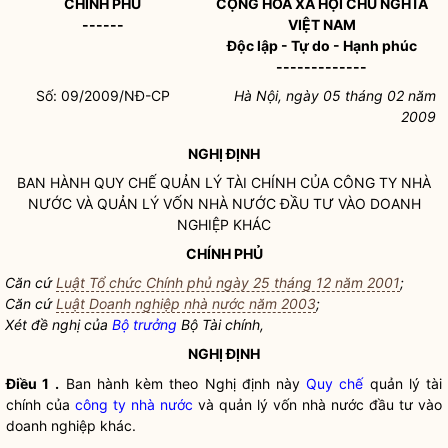
CHÍNH PHỦ
CỘNG HÒA XÃ HỘI CHỦ NGHĨA
------
VIỆT NAM
Độc lập - Tự do - Hạnh phúc
-------------
Số: 09/2009/NĐ-CP
Hà Nội, ngày 05 tháng 02 năm
2009
NGHỊ ĐỊNH
BAN HÀNH
QUY CHẾ
QUẢN LÝ TÀI CHÍNH CỦA
CÔNG TY NHÀ
NƯỚC
VÀ QUẢN LÝ VỐN NHÀ NƯỚC ĐẦU TƯ VÀO DOANH
NGHIỆP KHÁC
CHÍNH PHỦ
Căn cứ
Luật Tổ chức Chính phủ ngày 25 tháng 12 năm 2001
;
Căn cứ
Luật Doanh nghiệp nhà nước năm 2003
;
Xét đề nghị của
Bộ trưởng
Bộ Tài chính,
NGHỊ ĐỊNH
Điều 1
.
Ban hành kèm theo Nghị định này
Quy chế
quản lý tài
chính của
công ty nhà nước
và quản lý vốn nhà nước đầu tư vào
doanh nghiệp khác.