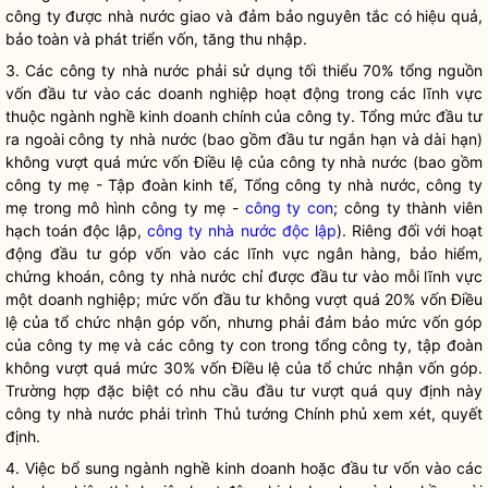
công ty được nhà nước giao và đảm bảo nguyên tắc có hiệu quả,
bảo toàn và phát triển vốn, tăng thu nhập.
3. Các công ty nhà nước phải sử dụng tối thiểu 70% tổng nguồn
vốn đầu tư vào các doanh nghiệp hoạt động trong các lĩnh vực
thuộc ngành nghề kinh doanh chính của công ty. Tổng mức đầu tư
ra ngoài công ty nhà nước (bao gồm đầu tư ngắn hạn và dài hạn)
không vượt quá mức
vốn Điều lệ của công ty nhà nước
(bao gồm
công ty mẹ - Tập đoàn kinh tế, Tổng công ty nhà nước, công ty
mẹ trong mô hình công ty mẹ -
công ty con
; công ty thành viên
hạch toán độc lập,
công ty nhà nước độc lập
). Riêng đối với hoạt
động đầu tư góp vốn vào các lĩnh vực ngân hàng, bảo hiểm,
chứng khoán, công ty nhà nước chỉ được đầu tư vào mỗi lĩnh vực
một doanh nghiệp; mức vốn đầu tư không vượt quá 20% vốn Điều
lệ của tổ chức nhận góp vốn, nhưng phải đảm bảo mức vốn góp
của công ty mẹ và các
công ty con
trong tổng công ty, tập đoàn
không vượt quá mức 30% vốn Điều lệ của tổ chức nhận vốn góp.
Trường hợp đặc biệt có nhu cầu đầu tư vượt quá quy định này
công ty nhà nước phải trình Thủ tướng Chính phủ xem xét, quyết
định.
4. Việc bổ sung ngành nghề kinh doanh hoặc đầu tư vốn vào các