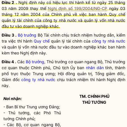
Điều 2
.
Nghị định này có hiệu lực thi hành kể từ ngày 25 tháng
03 năm 2009 thay thế
Nghị định số 199/2004/NĐ-CP
ngày 03
tháng 12 năm 2004 của Chính phủ về việc ban hành
Quy chế
quản lý tài chính của
công ty nhà nước
và quản lý vốn nhà nước
đầu tư vào doanh nghiệp khác.
Điều 3
.
Bộ trưởng
Bộ Tài chính chịu trách nhiệm hướng dẫn, kiểm
tra việc thi hành
Quy chế
quản lý tài chính của
công ty nhà nước
và quản lý vốn nhà nước đầu tư vào doanh nghiệp khác ban hành
kèm theo Nghị định này.
Điều 4
.
Các
Bộ trưởng
, Thủ trưởng cơ quan ngang Bộ, Thủ trưởng
cơ quan thuộc Chính phủ, Chủ tịch Ủy ban
nhân dân
tỉnh, thành
phố trực thuộc Trung ương; Hội đồng quản trị, Tổng giám đốc,
Giám đốc
công ty nhà nước
chịu trách nhiệm thi hành Nghị định
này.
TM. CHÍNH PHỦ
Nơi nhận:
THỦ TƯỚNG
- Ban Bí thư Trung ương Đảng;
- Thủ tướng, các Phó Thủ
tướng Chính phủ;
- Các Bộ, cơ quan ngang Bộ,