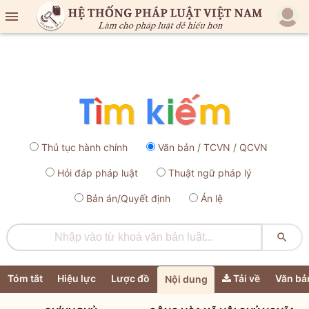

Thủ tục hành chính
Văn bản / TCVN / QCVN
Hỏi đáp pháp luật
Thuật ngữ pháp lý
Bản án/Quyết định
Án lệ

Tóm tắt
Hiệu lực
Lược đồ
Tải về
Văn bả
Nội dung