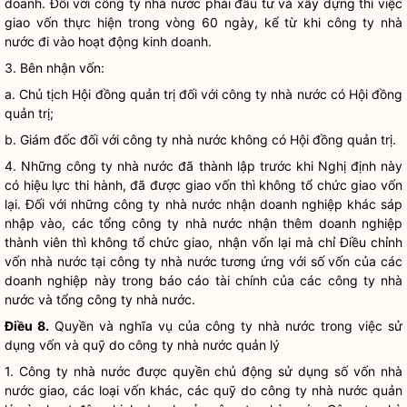
doanh
. Đối với
công ty nhà nước
phải đầu tư và xây dựng thì việc
giao vốn thực hiện trong vòng 60 ngày, kể từ khi
công ty nhà
nước
đi vào hoạt động kinh doanh.
3. Bên nhận vốn:
a. Chủ tịch Hội đồng quản trị đối với
công ty nhà nước
có Hội đồng
quản trị;
b. Giám đốc đối với
công ty nhà nước
không có Hội đồng quản trị.
4. Những
công ty nhà nước
đã thành lập trước khi Nghị định này
có hiệu lực thi hành, đã được giao vốn thì không tổ chức giao vốn
lại. Đối với những
công ty nhà nước
nhận doanh nghiệp khác sáp
nhập vào, các tổng
công ty nhà nước
nhận thêm doanh nghiệp
thành viên thì không tổ chức giao, nhận vốn lại mà chỉ Điều chỉnh
vốn nhà nước tại
công ty nhà nước
tương ứng với số vốn của các
doanh nghiệp này trong báo cáo tài chính của các
công ty nhà
nước
và tổng
công ty nhà nước
.
Điều 8.
Quyền và
nghĩa vụ
của
công ty nhà nước
trong việc sử
dụng vốn và quỹ do
công ty nhà nước
quản lý
1.
Công ty nhà nước
được quyền chủ động sử dụng số vốn nhà
nước giao, các loại vốn khác, các quỹ do
công ty nhà nước
quản