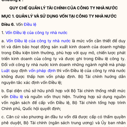
QUY CHẾ
QUẢN LÝ TÀI CHÍNH CỦA
CÔNG TY NHÀ NƯỚC
MỤC 1. QUẢN LÝ VÀ SỬ DỤNG VỐN TẠI
CÔNG TY NHÀ NƯỚC
Điều 6.
Vốn
Điều lệ
1.
Vốn Điều lệ của công ty nhà nước
a.
Vốn Điều lệ của công ty nhà nước
là mức vốn cần thiết để duy
trì và đảm bảo hoạt động sản xuất kinh doanh của doanh nghiệp
trong Điều kiện bình thường, phù hợp với quy mô, chiến lược phát
triển kinh doanh của công ty và được ghi trong Điều lệ công ty.
Đối với công ty nhà nước kinh doanh những ngành nghề mà pháp
Luật
quy định
vốn pháp định
thì
vốn Điều lệ của công ty nhà nước
không được thấp hơn
vốn pháp định
. Bộ Tài chính hướng dẫn
nguyên tắc xác định vốn Điều lệ;
b. Đại diện chủ sở hữu phối hợp với Bộ Tài chính thống nhất mức
vốn
Điều lệ
và nguồn vốn thực hiện. Trường hợp sử dụng nguồn
vốn ngân sách để cấp vốn
Điều lệ
, Bộ Tài chính tổng hợp trình
Chính phủ,
Quốc hội
quyết định;
c. Căn cứ vào phương án đầu tư vốn đã được cấp có thẩm
quyền
phê duyệt, Bộ Tài chính (ngân sách trung ương) và Ủy ban nhân