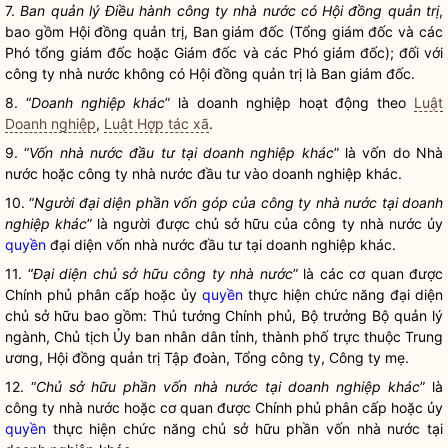
7.
Ban quản lý Điều hành
công ty nhà nước
có Hội đồng quản trị
,
bao gồm Hội đồng quản trị, Ban giám đốc (Tổng giám đốc và các
Phó tổng giám đốc hoặc Giám đốc và các Phó giám đốc); đối với
công ty nhà nước
không có Hội đồng quản trị là Ban giám đốc.
8. “
Doanh nghiệp khác
” là doanh nghiệp hoạt động theo
Luật
Doanh nghiệp
,
Luật Hợp tác xã
.
9. “
Vốn nhà nước đầu tư tại doanh nghiệp khác
” là vốn do Nhà
nước hoặc
công ty nhà nước
đầu tư vào doanh nghiệp khác.
10. “
Người đại diện phần vốn góp của
công ty nhà nước
tại doanh
nghiệp khác
” là người được chủ sở hữu của
công ty nhà nước
ủy
quyền
đại diện vốn nhà nước đầu tư tại doanh nghiệp khác.
11. “
Đại diện chủ sở hữu công ty
nhà nước
” là các cơ quan được
Chính phủ phân cấp hoặc ủy
quyền
thực hiện chức năng đại diện
chủ sở hữu bao gồm: Thủ tướng Chính phủ,
Bộ trưởng
Bộ quản lý
ngành, Chủ tịch Ủy ban
nhân dân
tỉnh, thành phố trực thuộc Trung
ương, Hội đồng quản trị Tập đoàn, Tổng công ty, Công ty mẹ.
12. “
Chủ sở hữu phần vốn nhà nước tại doanh nghiệp khác
” là
công ty nhà nước
hoặc cơ quan được Chính phủ phân cấp hoặc ủy
quyền
thực hiện chức năng chủ sở hữu phần vốn nhà nước tại