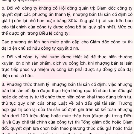
b. Đối với công ty không có Hội đồng quản trị: Giám đốc công ty
quyết định các phương án thanh lý, nhượng bán tài sản cố định có
giá trị còn lại nhỏ hơn hoặc bằng 30% tổng giá trị tài sản trên báo
cáo tài chính của công ty được công bố tại quý gần nhất. Mức cụ
thể được ghi trong Điều lệ công ty;
Các phương án lớn hơn mức phân cấp cho Giám đốc công ty thì
đại diện chủ sở hữu công ty quyết định.
c. Đối với công ty nhà nước được thiết kế để thực hiện thường
xuyên, ổn định sản phẩm, dịch vụ công ích, khi nhượng bán tài sản
trực tiếp phục vụ nhiệm vụ công ích phải được sự đồng ý của đại
diện chủ sở hữu.
3. Phương thức thanh lý, nhượng bán tài sản cố định: việc nhượng
bán tài sản cố định được thực hiện thông qua tổ chức bán đấu giá
hoặc do công ty tự tổ chức thực hiện công khai theo đúng trình tự,
thủ tục quy định của pháp Luật về bán đấu giá tài sản. Trường
hợp giá trị còn lại của tài sản cố định ghi trên sổ kế toán nhượng
bán dưới 100 triệu đồng hoặc mức thấp hơn (được ghi trong Điều
lệ và Quy chế tài chính của công ty) thì Tổng giám đốc hoặc Giám
đốc quyết định lựa chọn bán theo phương thức đấu giá hoặc thỏa