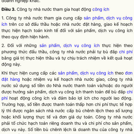
doanh nghiệp khác.
Điều 3.
Công ty nhà nước
tham gia hoạt động
công ích
1.
Công ty nhà nước
tham gia cung cấp
sản phẩm, dịch vụ công
ích
trên cơ sở đấu thầu hoặc nhà nước đặt hàng, giao kế hoạch
thực hiện hạch toán kinh tế đối với
sản phẩm, dịch vụ công ích
theo quy định hiện hành.
2. Đối với những
sản phẩm, dịch vụ công ích
thực hiện theo
phương thức đấu thầu,
công ty nhà nước
phải tự bù đắp
chi phí
bằng giá trị thực hiện thầu và tự chịu trách nhiệm về kết quả hoạt
động này.
Khi thực hiện cung cấp các
sản phẩm, dịch vụ công ích
theo
đơn
đặt hàng
hoặc nhiệm vụ kế hoạch nhà nước giao,
công ty nhà
nước
sử dụng số tiền do Nhà nước thanh toán và/hoặc do người
được hưởng
sản phẩm, dịch vụ công ích
thanh toán để bù đắp
chi
phí
hoạt động công ích và đảm bảo lợi ích cho người lao động.
Trường hợp, số tiền được thanh toán thấp hơn
chi phí
thực tế hợp
lý thì được ngân sách nhà nước cấp bù chênh lệch theo số lượng
hoặc khối lượng thực tế và đơn giá dự toán.
Công ty nhà nước
phải tổ chức hạch toán riêng doanh thu và
chi phí
cho sản phẩm,
dịch vụ này. Số tiền bù chênh lệch là doanh thu của
công ty nhà