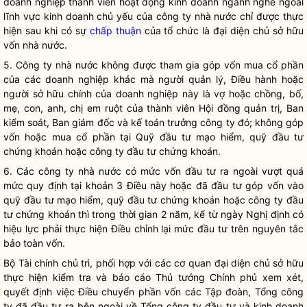
doanh nghiệp thành viên hoạt động kinh doanh ngành nghề ngoài
lĩnh vực kinh doanh chủ yếu của
công ty nhà nước
chỉ được thực
hiện sau khi có sự
chấp thuận
của tổ chức là đại diện chủ sở hữu
vốn nhà nước.
5.
Công ty nhà nước
không được tham gia góp vốn mua cổ phần
của các doanh nghiệp khác mà người quản lý, Điều hành hoặc
người sở hữu chính của doanh nghiệp này là vợ hoặc chồng, bố,
mẹ, con, anh, chị em ruột của thành viên Hội đồng quản trị, Ban
kiểm soát, Ban giám đốc và kế toán trưởng công ty đó; không góp
vốn hoặc mua cổ phần tại Quỹ đầu tư mạo hiểm, quỹ đầu tư
chứng khoán hoặc công ty đầu tư chứng khoán.
6. Các
công ty nhà nước
có mức vốn đầu tư ra ngoài vượt quá
mức quy định tại khoản 3 Điều này hoặc đã đầu tư góp vốn vào
quỹ đầu tư mạo hiểm, quỹ đầu tư chứng khoán hoặc công ty đầu
tư chứng khoán thì trong thời gian 2 năm, kể từ ngày Nghị định có
hiệu lực phải thực hiện Điều chỉnh lại mức đầu tư trên nguyên tắc
bảo toàn vốn.
Bộ Tài chính chủ trì, phối hợp với các
cơ quan đại diện chủ sở hữu
thực hiện kiểm tra và báo cáo Thủ tướng Chính phủ xem xét,
quyết định việc Điều chuyển phần vốn các Tập đoàn, Tổng công
ty đã đầu tư ra bên ngoài về Tổng công ty đầu tư và kinh doanh