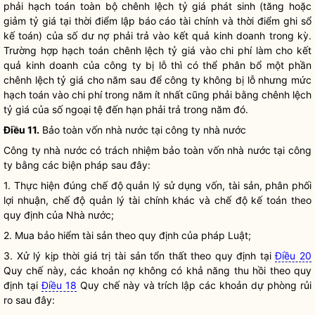
phải hạch toán toàn bộ chênh lệch tỷ giá phát sinh (tăng hoặc
giảm tỷ giá tại thời điểm lập báo cáo tài chính và thời điểm ghi sổ
kế toán) của số dư nợ phải trả vào kết quả kinh doanh trong kỳ.
Trường hợp hạch toán chênh lệch tỷ giá vào
chi phí
làm cho kết
quả kinh doanh của công ty bị lỗ thì có thể phân bổ một phần
chênh lệch tỷ giá cho năm sau để công ty không bị lỗ nhưng mức
hạch toán vào
chi phí
trong năm ít nhất cũng phải bằng chênh lệch
tỷ giá của số ngoại tệ đến hạn phải trả trong năm đó.
Điều 11.
Bảo toàn vốn nhà nước tại
công ty nhà nước
Công ty nhà nước
có trách nhiệm bảo toàn vốn nhà nước tại công
ty bằng các biện pháp sau đây:
1. Thực hiện đúng chế độ quản lý sử dụng vốn, tài sản, phân phối
lợi nhuận
, chế độ quản lý tài chính khác và chế độ kế toán theo
quy định của
Nhà nước
;
2. Mua bảo hiểm tài sản theo quy định của pháp
Luật
;
3. Xử lý kịp thời giá trị tài sản tổn thất theo quy định tại
Điều 20
Quy chế
này, các khoản nợ không có khả năng thu hồi theo quy
định tại
Điều 18
Quy chế
này và trích lập các khoản dự phòng rủi
ro sau đây: