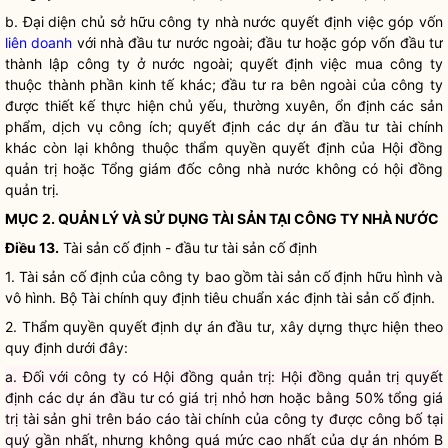
b. Đại diện chủ sở hữu công ty
nhà nước
quyết định việc góp vốn
liên doanh
với nhà đầu tư nước ngoài; đầu tư hoặc góp vốn đầu tư
thành lập công ty ở nước ngoài; quyết định việc mua công ty
thuộc thành phần kinh tế khác; đầu tư ra bên ngoài của công ty
được thiết kế thực hiện chủ yếu, thường xuyên, ổn định các
sản
phẩm, dịch vụ công ích
; quyết định các dự án đầu tư tài chính
khác còn lại không thuộc thẩm
quyền
quyết định của Hội đồng
quản trị hoặc Tổng giám đốc công
nhà nước
không có hội đồng
quản trị.
MỤC 2. QUẢN LÝ VÀ SỬ DỤNG TÀI SẢN TẠI
CÔNG TY NHÀ NƯỚC
Điều 13.
Tài sản cố định - đầu tư tài sản cố định
1. Tài sản cố định của công ty bao gồm tài sản cố định hữu hình và
vô hình. Bộ Tài chính quy định tiêu chuẩn xác định tài sản cố định.
2. Thẩm
quyền
quyết định dự án đầu tư, xây dựng thực hiện theo
quy định dưới đây:
a. Đối với công ty có Hội đồng quản trị: Hội đồng quản trị quyết
định các dự án đầu tư có giá trị nhỏ hơn hoặc bằng 50% tổng giá
trị tài sản ghi trên báo cáo tài chính của công ty được công bố tại
quý gần nhất, nhưng không quá mức cao nhất của dự án nhóm B