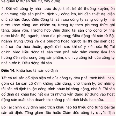
về quản lý dự án đầu tư, xây dựng.
4. Đối với
công ty nhà nước
được thiết kế để thường xuyên, ổn
định cung cấp
sản phẩm, dịch vụ công ích
, khi cần thiết đại diện
chủ sở hữu được Điều động tài sản của công ty sang
công ty nhà
nước
khác cùng làm nhiệm vụ tương tự theo phương thức ghi
tăng, giảm vốn. Trường hợp Điều động tài sản cho
công ty nhà
nước
khác Bộ, ngành, khác địa phương; Điều động tài sản từ Bộ,
ngành Trung ương về địa phương hoặc ngược lại thì đại diện các
chủ sở hữu thỏa thuận, quyết định sau khi có ý kiến của Bộ Tài
chính. Việc Điều động tài sản trên phải bảo đảm không làm ảnh
hưởng đến việc cung ứng
sản phẩm, dịch vụ công ích
của
công ty
nhà nước
bị Điều động tài sản.
Điều 14.
Khấu hao tài sản cố định
Tất cả tài sản cố định hiện có của công ty đều phải trích khấu hao,
gồm cả tài sản cố định không cần dùng, chờ thanh lý, trừ những
tài sản cố định thuộc công trình phúc lợi công cộng, nhà ở. Tài sản
cố định đã khấu hao hết giá trị nhưng vẫn đang sử dụng vào hoạt
động sản xuất kinh doanh thì không phải trích khấu hao nữa.
Bộ Tài chính quy định mức trích khấu hao tối thiểu cho từng loại tài
sản cố định. Tổng giám đốc hoặc Giám đốc công ty quyết định