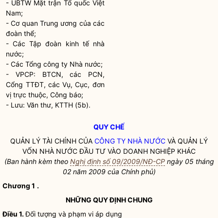
- UBTW Mặt trận Tổ quốc Việt
Nam;
- Cơ quan Trung ương của các
đoàn thể;
- Các Tập đoàn kinh tế nhà
nước;
- Các Tổng
công ty Nhà nước
;
- VPCP: BTCN, các PCN,
Cổng TTĐT, các Vụ, Cục, đơn
vị trực thuộc, Công báo;
- Lưu: Văn thư, KTTH (5b).
QUY CHẾ
QUẢN LÝ TÀI CHÍNH CỦA
CÔNG TY NHÀ NƯỚC
VÀ QUẢN LÝ
VỐN NHÀ NƯỚC ĐẦU TƯ VÀO DOANH NGHIỆP KHÁC
(Ban hành kèm theo
Nghị định số 09/2009/NĐ-CP
ngày 05 tháng
02 năm 2009 của Chính phủ)
Chương 1
.
NHỮNG QUY ĐỊNH CHUNG
Điều 1.
Đối tượng và phạm vi áp dụng