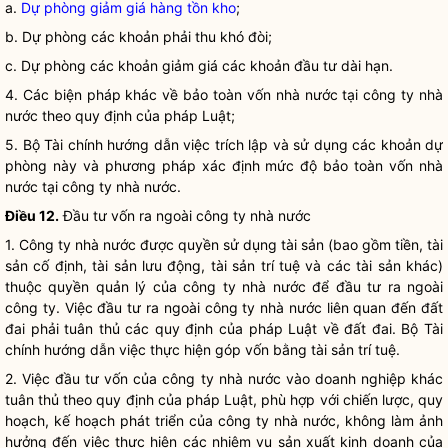
a.
Dự phòng giảm giá hàng tồn kho
;
b. Dự phòng các khoản phải thu khó đòi;
c. Dự phòng các khoản giảm giá các khoản đầu tư dài hạn.
4. Các biện pháp khác về bảo toàn vốn nhà nước tại
công ty nhà
nước
theo quy định của pháp
Luật
;
5. Bộ Tài chính hướng dẫn việc trích lập và sử dụng các khoản dự
phòng này và phương pháp xác định mức độ bảo toàn vốn nhà
nước tại
công ty nhà nước
.
Điều 12.
Đầu tư vốn ra ngoài
công ty nhà nước
1.
Công ty nhà nước
được
quyền
sử dụng tài sản (bao gồm tiền, tài
sản cố định, tài sản lưu động, tài sản trí tuệ và các tài sản khác)
thuộc
quyền
quản lý của
công ty nhà nước
để đầu tư ra ngoài
công ty. Việc đầu tư ra ngoài
công ty nhà nước
liên quan đến đất
đai phải tuân thủ các quy định của pháp
Luật
về đất đai. Bộ Tài
chính hướng dẫn việc thực hiện góp vốn bằng tài sản trí tuệ.
2. Việc đầu tư vốn của
công ty nhà nước
vào doanh nghiệp khác
tuân thủ theo quy định của pháp
Luật
, phù hợp với chiến lược, quy
hoạch, kế hoạch phát triển của
công ty nhà nước
, không làm ảnh
hưởng đến việc thực hiện các nhiệm vụ sản xuất kinh doanh của