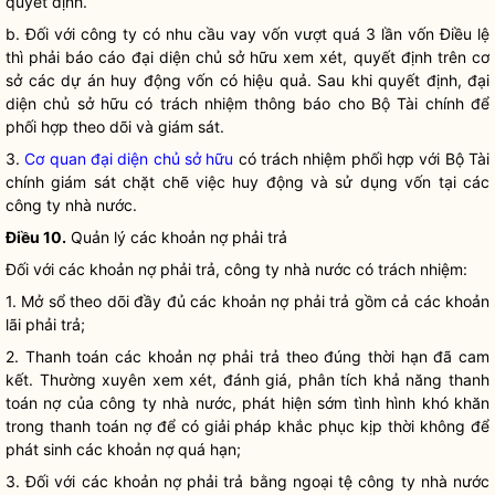
quyết định.
b. Đối với công ty có nhu cầu vay vốn vượt quá 3 lần vốn
Điều lệ
thì phải báo cáo đại diện chủ sở hữu xem xét, quyết định trên cơ
sở các dự án huy động vốn có hiệu quả. Sau khi quyết định, đại
diện chủ sở hữu có trách nhiệm thông báo cho Bộ Tài chính để
phối hợp theo dõi và giám sát.
3.
Cơ quan đại diện chủ sở hữu
có trách nhiệm phối hợp với Bộ Tài
chính giám sát chặt chẽ việc huy động và sử dụng vốn tại các
công ty nhà nước
.
Điều 10.
Quản lý các khoản nợ phải trả
Đối với các khoản nợ phải trả,
công ty nhà nước
có trách nhiệm:
1. Mở sổ theo dõi đầy đủ các khoản nợ phải trả gồm cả các khoản
lãi phải trả;
2. Thanh toán các khoản nợ phải trả theo đúng thời hạn đã cam
kết. Thường xuyên xem xét, đánh giá, phân tích khả năng thanh
toán nợ của
công ty nhà nước
, phát hiện sớm tình hình khó khăn
trong thanh toán nợ để có giải pháp khắc phục kịp thời không để
phát sinh các khoản nợ quá hạn;
3. Đối với các khoản nợ phải trả bằng ngoại tệ
công ty nhà nước