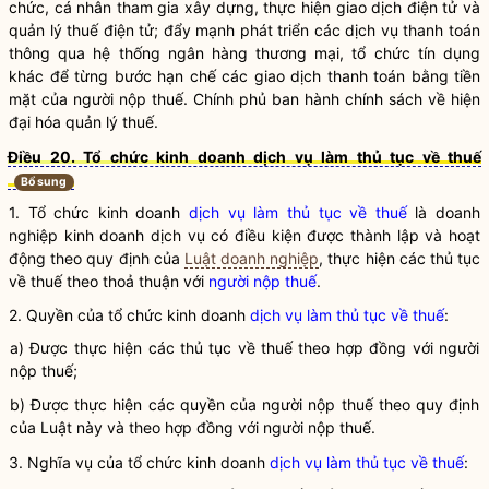
chức, cá nhân tham gia xây dựng, thực hiện giao dịch điện tử và
quản lý thuế điện tử; đẩy mạnh phát triển các dịch vụ thanh toán
thông qua hệ thống ngân hàng thương mại, tổ chức tín dụng
khác để từng bước hạn chế các giao dịch thanh toán bằng tiền
mặt của
người nộp thuế
. Chính phủ ban hành chính sách về hiện
đại hóa quản lý thuế.
Điều 20. Tổ chức kinh doanh dịch vụ làm thủ tục về thuế
Bổ sung
1. Tổ chức kinh doanh
dịch vụ làm thủ tục về thuế
là doanh
nghiệp kinh doanh dịch vụ có điều kiện được thành lập và hoạt
động theo quy định của
Luật doanh nghiệp
, thực hiện các thủ tục
về thuế theo thoả thuận với
người nộp thuế
.
2. Quyền của tổ chức kinh doanh
dịch vụ làm thủ tục về thuế
:
a) Được thực hiện các thủ tục về thuế theo hợp đồng với
người
nộp thuế
;
b) Được thực hiện các quyền của
người nộp thuế
theo quy định
của Luật này và theo hợp đồng với
người nộp thuế
.
3.
Nghĩa vụ
của tổ chức kinh doanh
dịch vụ làm thủ tục về thuế
: