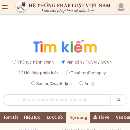

Thủ tục hành chính
Văn bản / TCVN / QCVN
Hỏi đáp pháp luật
Thuật ngữ pháp lý
Bản án/Quyết định
Án lệ

Tóm tắt
Hiệu lực
Lược đồ
Tải về
Văn bả
Nội dung