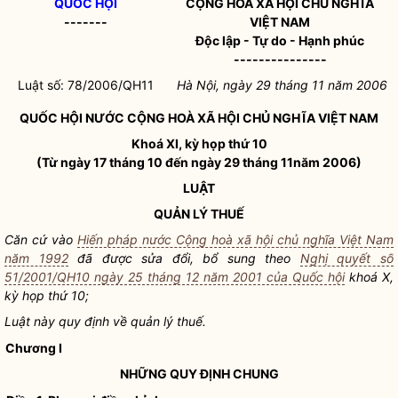
QUỐC HỘI
CỘNG HÒA XÃ HỘI CHỦ NGHĨA
-------
VIỆT NAM
Độc lập - Tự do - Hạnh phúc
---------------
Luật số: 78/2006/QH11
Hà Nội, ngày 29 tháng 11 năm 2006
QUỐC HỘI
NƯỚC CỘNG HOÀ XÃ HỘI CHỦ NGHĨA VIỆT NAM
Khoá XI, kỳ họp thứ 10
(Từ ngày 17 tháng 10 đến ngày 29 tháng 11năm 2006)
LUẬT
QUẢN LÝ THUẾ
Căn cứ vào
Hiến pháp nước Cộng hoà xã hội chủ nghĩa Việt Nam
năm 1992
đã được sửa đổi, bổ sung theo
Nghị quyết số
51/2001/QH10 ngày 25 tháng 12 năm 2001 của Quốc hội
khoá X,
kỳ họp thứ 10;
Luật này quy định về quản lý thuế.
Chương I
NHỮNG QUY ĐỊNH CHUNG