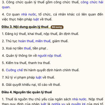
3. Công chức quản lý thuế gồm công chức thuế,
công chức hải
quan
.
4. Cơ quan
nhà nước
, tổ chức, cá nhân khác có liên quan đến
việc thực hiện pháp
luật
về thuế.
Điều 3. Nội dung quản lý thuế
Bổ sung
1. Đăng ký thuế, khai thuế, nộp thuế, ấn định thuế.
2. Thủ tục
hoàn thuế
,
miễn thuế
, giảm thuế.
3. Xoá nợ tiền
thuế
, tiền phạt .
4. Quản lý thông tin về
người nộp thuế
.
5. Kiểm tra thuế, thanh tra thuế.
6.
Cưỡng chế
thi hành quyết định hành chính thuế.
7. Xử lý vi phạm pháp
luật
về thuế.
8. Giải quyết khiếu nại, tố cáo về thuế.
Điều 4. Nguyên tắc quản lý thuế
1. Thuế là nguồn thu chủ yếu của ngân sách
nhà nước
. Nộp thuế
theo quy định của pháp
luật
là
nghĩa vụ
và
quyền lợi
của mọi tổ