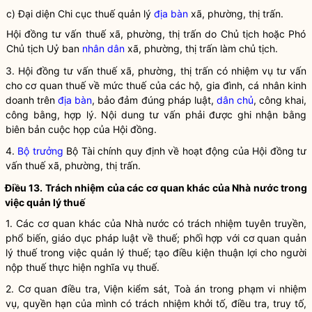
c) Đại diện Chi cục
thuế
quản lý
địa bàn
xã, phường, thị trấn.
Hội đồng tư vấn thuế xã, phường, thị trấn do Chủ tịch hoặc Phó
Chủ tịch Uỷ ban
nhân dân
xã, phường, thị trấn làm chủ tịch.
3. Hội đồng tư vấn thuế xã, phường, thị trấn có nhiệm vụ tư vấn
cho cơ quan thuế về mức thuế của các hộ, gia đình, cá nhân kinh
doanh trên
địa bàn
, bảo đảm đúng pháp
luật
,
dân chủ
, công khai,
công bằng, hợp lý. Nội dung tư vấn phải được ghi nhận bằng
biên bản cuộc họp của Hội đồng.
4.
Bộ trưởng
Bộ Tài chính quy định về hoạt động của Hội đồng tư
vấn thuế xã, phường, thị trấn.
Điều 13. Trách nhiệm của các cơ quan khác của
Nhà nước
trong
việc quản lý thuế
1. Các cơ quan khác của
Nhà nước
có trách nhiệm tuyên truyền,
phổ biến, giáo dục pháp
luật
về thuế; phối hợp với cơ quan quản
lý thuế trong việc quản lý thuế; tạo điều kiện thuận lợi cho
người
nộp thuế
thực hiện
nghĩa vụ
thuế.
2. Cơ quan điều tra, Viện kiểm sát, Toà án trong phạm vi nhiệm
vụ,
quyền
hạn của mình có trách nhiệm khởi tố, điều tra, truy tố,