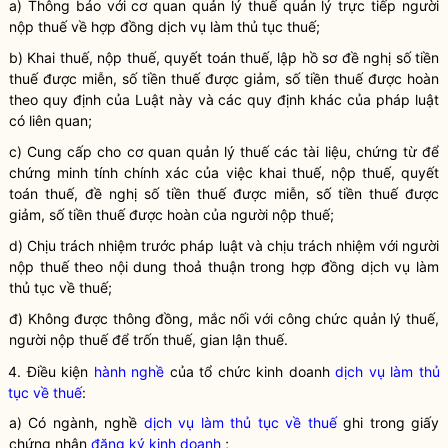
a) Thông báo với cơ quan quản lý thuế quản lý trực tiếp
người
nộp thuế
về hợp đồng dịch vụ làm thủ tục thuế;
b) Khai
thuế
, nộp
thuế
, quyết toán
thuế
, lập hồ sơ đề nghị số tiền
thuế
được miễn, số tiền
thuế
được giảm, số tiền
thuế
được hoàn
theo quy định của
Luật
này và các quy định khác của pháp
luật
có liên quan;
c) Cung cấp cho cơ quan quản lý thuế các tài liệu, chứng từ để
chứng minh tính chính xác của việc khai thuế, nộp thuế, quyết
toán thuế, đề nghị số tiền thuế được miễn, số tiền thuế được
giảm, số tiền thuế được hoàn của
người nộp thuế
;
d) Chịu trách nhiệm trước pháp
luật
và chịu trách nhiệm với
người
nộp thuế
theo nội dung thoả thuận trong hợp đồng dịch vụ làm
thủ tục về thuế;
đ) Không được thông đồng, mắc nối với công chức quản lý thuế,
người nộp thuế
để trốn thuế, gian lận thuế.
4. Điều kiện
hành nghề
của tổ chức kinh doanh
dịch vụ làm thủ
tục về thuế
:
a) Có ngành, nghề
dịch vụ làm thủ tục về thuế
ghi trong giấy
chứng nhận
đăng ký kinh doanh
;