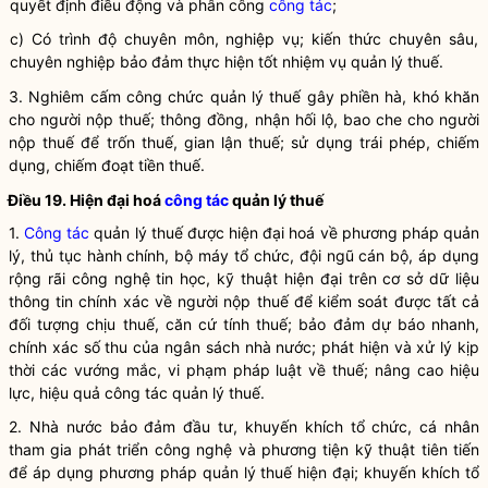
quyết định điều động và phân công
công tác
;
c) Có trình độ chuyên môn, nghiệp vụ; kiến thức chuyên sâu,
chuyên nghiệp bảo đảm thực hiện tốt nhiệm vụ quản lý thuế.
3. Nghiêm cấm công chức quản lý thuế gây phiền hà, khó khăn
cho
người nộp thuế
; thông đồng, nhận hối lộ, bao che cho
người
nộp thuế
để trốn thuế, gian lận thuế; sử dụng trái phép, chiếm
dụng, chiếm đoạt tiền thuế.
Điều 19. Hiện đại hoá
công tác
quản lý thuế
1.
Công tác
quản lý thuế được hiện đại hoá về phương pháp quản
lý, thủ tục hành chính, bộ máy tổ chức, đội ngũ cán bộ, áp dụng
rộng rãi công nghệ tin học, kỹ thuật hiện đại trên cơ sở dữ liệu
thông tin chính xác về
người nộp thuế
để kiểm soát được tất cả
đối tượng chịu thuế, căn cứ tính thuế; bảo đảm dự báo nhanh,
chính xác số thu của ngân sách
nhà nước
; phát hiện và xử lý kịp
thời các vướng mắc, vi phạm pháp
luật
về thuế; nâng cao hiệu
lực, hiệu quả
công tác
quản lý thuế.
2.
Nhà nước
bảo đảm đầu tư, khuyến khích tổ chức, cá nhân
tham gia phát triển công nghệ và phương tiện kỹ thuật tiên tiến
để áp dụng phương pháp quản lý thuế hiện đại; khuyến khích tổ