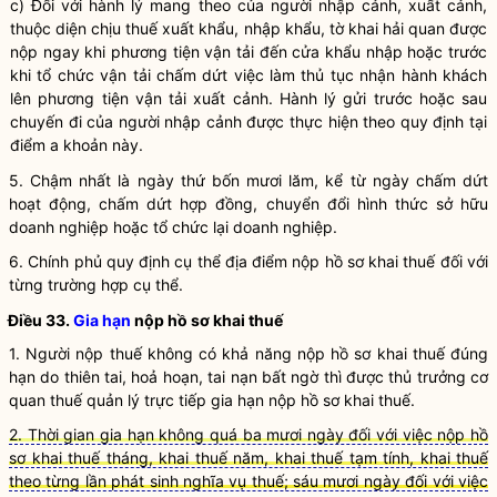
c) Đối với hành lý mang theo của người nhập cảnh, xuất cảnh,
thuộc diện chịu
thuế
xuất khẩu, nhập khẩu,
tờ khai hải quan
được
nộp ngay khi
phương tiện vận tải
đến cửa khẩu nhập hoặc trước
khi tổ chức vận tải chấm dứt việc làm thủ tục nhận hành khách
lên
phương tiện vận tải
xuất cảnh. Hành lý gửi trước hoặc sau
chuyến đi của người nhập cảnh được thực hiện theo quy định tại
điểm a khoản này.
5. Chậm nhất là ngày thứ bốn mươi lăm, kể từ ngày chấm dứt
hoạt động, chấm dứt hợp đồng, chuyển đổi hình thức sở hữu
doanh nghiệp hoặc tổ chức lại doanh nghiệp.
6. Chính phủ quy định cụ thể địa điểm nộp hồ sơ khai thuế đối với
từng trường hợp cụ thể.
Điều 33.
Gia hạn
nộp hồ sơ khai thuế
1.
Người nộp thuế
không có khả năng nộp hồ sơ khai thuế đúng
hạn do thiên tai, hoả hoạn, tai nạn bất ngờ thì được thủ trưởng cơ
quan thuế quản lý trực tiếp
gia hạn
nộp hồ sơ khai thuế.
2. Thời gian gia hạn không quá ba mươi ngày đối với việc nộp hồ
sơ khai thuế tháng, khai thuế năm, khai thuế tạm tính, khai thuế
theo từng lần phát sinh nghĩa vụ thuế; sáu mươi ngày đối với việc