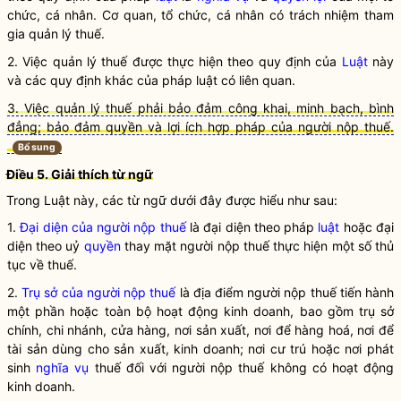
chức, cá nhân. Cơ quan, tổ chức, cá nhân có trách nhiệm tham
gia quản lý thuế.
2. Việc quản lý thuế được thực hiện theo quy định của
Luật
này
và các quy định khác của pháp
luật
có liên quan.
3. Việc quản lý thuế phải bảo đảm công khai, minh bạch, bình
đẳng; bảo đảm quyền và lợi ích hợp pháp của người nộp thuế.
Bổ sung
Điều 5. Giải thích từ ngữ
Trong Luật này, các từ ngữ dưới đây được hiểu như sau:
1.
Đại diện của người nộp thuế
là đại diện theo pháp
luật
hoặc đại
diện theo uỷ
quyền
thay mặt người nộp thuế thực hiện một số thủ
tục về thuế.
2.
Trụ sở của người nộp thuế
là địa điểm người nộp thuế tiến hành
một phần hoặc toàn bộ hoạt động kinh doanh, bao gồm trụ sở
chính, chi nhánh, cửa hàng, nơi sản xuất, nơi để hàng hoá, nơi để
tài sản dùng cho sản xuất, kinh doanh; nơi cư trú hoặc nơi phát
sinh
nghĩa vụ
thuế đối với người nộp thuế không có hoạt động
kinh doanh.