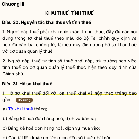
Chương III
KHAI THUẾ, TÍNH THUẾ
Điều 30. Nguyên tắc khai thuế và tính thuế
1.
Người nộp thuế
phải khai chính xác, trung thực, đầy đủ các nội
dung trong
tờ khai thuế
theo mẫu do Bộ Tài chính quy định và
nộp đủ các loại chứng từ, tài liệu quy định trong hồ sơ khai thuế
với cơ quan quản lý thuế.
2.
Người nộp thuế
tự tính số thuế phải nộp, trừ trường hợp việc
tính thuế do cơ quan quản lý thuế thực hiện theo quy định của
Chính phủ.
Điều 31. Hồ sơ khai thuế
1. Hồ sơ khai thuế đối với loại thuế khai và nộp theo tháng bao
gồm:
Bổ sung
a)
Tờ khai thuế
tháng;
b) Bảng kê hoá đơn hàng hoá, dịch vụ bán ra;
c) Bảng kê hoá đơn hàng hoá, dịch vụ mua vào;
d) Các tài liệu khác có liên quan đến số thuế phải nộp.