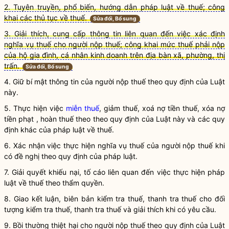
2. Tuyên truyền, phổ biến, hướng dẫn pháp luật về thuế; công
khai các thủ tục về thuế.
Sửa đổi, Bổ sung
3. Giải thích, cung cấp thông tin liên quan đến việc xác định
nghĩa vụ thuế cho người nộp thuế; công khai mức thuế phải nộp
của hộ gia đình, cá nhân kinh doanh trên địa bàn xã, phường, thị
trấn.
Sửa đổi, Bổ sung
4. Giữ bí mật thông tin của
người nộp thuế
theo quy định của Luật
này.
5. Thực hiện việc
miễn thuế
, giảm thuế, xoá nợ tiền thuế, xóa nợ
tiền phạt ,
hoàn thuế
theo theo quy định của
Luật
này và các quy
định khác của pháp
luật
về thuế.
6. Xác nhận việc thực hiện
nghĩa vụ
thuế của
người nộp thuế
khi
có đề nghị theo quy định của pháp
luật
.
7. Giải quyết khiếu nại, tố cáo liên quan đến việc thực hiện pháp
luật
về thuế theo thẩm
quyền
.
8. Giao kết luận, biên bản kiểm tra thuế, thanh tra thuế cho đối
tượng kiểm tra thuế, thanh tra thuế và giải thích khi có yêu cầu.
9. Bồi thường thiệt hại cho
người nộp thuế
theo quy định của Luật