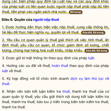
dụng các biện pháp quy định tại Luật này và các quy định khác
của pháp luật có liên quan buộc người nộp thuế phải nộp đủ tiền
thuế, tiền phạt vào ngân sách nhà nước.
Bổ sung
Điều 6. Quyền của
người nộp thuế
1. Được hướng dẫn thực hiện việc nộp thuế; cung cấp thông tin,
tài liệu để thực hiện nghĩa vụ, quyền lợi về thuế.
Sửa đổi, Bổ sung
2. Yêu cầu cơ quan quản lý thuế giải thích về việc tính thuế, ấn
định thuế; yêu cầu cơ quan, tổ chức giám định số lượng, chất
lượng, chủng loại hàng hoá xuất khẩu, nhập khẩu.
Sửa đổi, Bổ sung
3. Được giữ bí mật thông tin theo quy định của pháp
luật
.
4. Hưởng các ưu đãi về thuế,
hoàn thuế
theo quy định của pháp
luật
về thuế.
5. Ký hợp đồng với tổ chức kinh doanh
dịch vụ làm thủ tục về
thuế
.
6. Nhận văn bản kết luận kiểm tra
thuế
, thanh tra
thuế
của cơ
quan quản lý
thuế
; yêu cầu giải thích nội dung kết luận kiểm tra
thuế
, thanh tra
thuế
; bảo lưu ý kiến trong biên bản kiểm tra
thuế
,
thanh tra
thuế
.