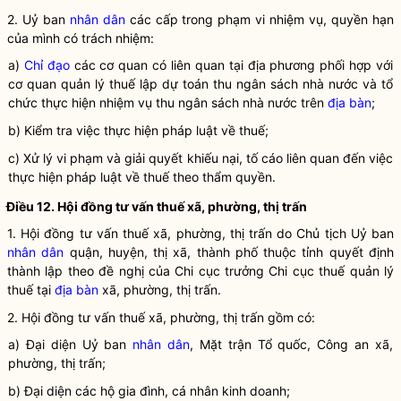
2. Uỷ ban
nhân dân
các cấp trong phạm vi nhiệm vụ,
quyền
hạn
của mình có trách nhiệm:
a)
Chỉ đạo
các cơ quan có liên quan tại địa phương phối hợp với
cơ quan quản lý thuế lập dự toán thu ngân sách
nhà nước
và tổ
chức thực hiện nhiệm vụ thu ngân sách
nhà nước
trên
địa bàn
;
b) Kiểm tra việc thực hiện pháp
luật
về thuế;
c) Xử lý vi phạm và giải quyết khiếu nại, tố cáo liên quan đến việc
thực hiện pháp
luật
về thuế theo thẩm
quyền
.
Điều 12. Hội đồng tư vấn thuế xã, phường, thị trấn
1. Hội đồng tư vấn
thuế
xã, phường, thị trấn do Chủ tịch Uỷ ban
nhân dân
quận, huyện, thị xã, thành phố thuộc tỉnh quyết định
thành lập theo đề nghị của Chi cục trưởng Chi cục
thuế
quản lý
thuế
tại
địa bàn
xã, phường, thị trấn.
2. Hội đồng tư vấn thuế xã, phường, thị trấn gồm có:
a) Đại diện Uỷ ban
nhân dân
, Mặt trận Tổ quốc, Công an xã,
phường, thị trấn;
b) Đại diện các hộ gia đình, cá nhân kinh doanh;