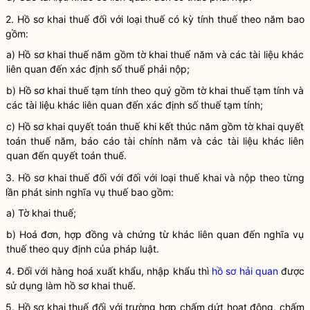
2. Hồ sơ khai thuế đối với loại thuế có
kỳ tính thuế
theo năm bao
gồm:
a) Hồ sơ khai thuế năm gồm
tờ khai thuế
năm và các tài liệu khác
liên quan đến xác định số thuế phải nộp;
b) Hồ sơ khai thuế tạm tính theo quý gồm
tờ khai thuế
tạm tính và
các tài liệu khác liên quan đến xác định số thuế tạm tính;
c) Hồ sơ
khai quyết toán thuế
khi kết thúc năm gồm tờ
khai quyết
toán thuế
năm, báo cáo tài chính năm và các tài liệu khác liên
quan đến quyết toán thuế.
3. Hồ sơ khai
thuế
đối với đối với loại
thuế
khai và nộp theo từng
lần phát sinh
nghĩa vụ
thuế
bao gồm:
a)
Tờ khai thuế
;
b) Hoá đơn, hợp đồng và chứng từ khác liên quan đến
nghĩa vụ
thuế theo quy định của pháp
luật
.
4. Đối với hàng hoá xuất khẩu, nhập khẩu thì
hồ sơ hải quan
được
sử dụng làm hồ sơ khai thuế.
5. Hồ sơ khai thuế đối với trường hợp chấm dứt hoạt động, chấm