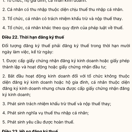
1. Tổ chức, hộ gia đình, cá nhân kinh doanh.
2. Cá nhân có thu nhập thuộc diện chịu thuế thu nhập cá nhân.
3. Tổ chức, cá nhân có trách nhiệm khấu trừ và nộp thuế thay.
4. Tổ chức, cá nhân khác theo quy định của pháp
luật
về thuế.
Điều 22. Thời hạn đăng ký thuế
Đối tượng đăng ký
thuế
phải đăng ký
thuế
trong thời hạn mười
ngày làm việc, kể từ ngày:
1. Được cấp giấy chứng nhận
đăng ký kinh doanh
hoặc giấy phép
thành lập và hoạt động hoặc giấy chứng nhận đầu tư;
2. Bắt đầu hoạt động kinh doanh đối với tổ chức không thuộc
diện
đăng ký kinh doanh
hoặc hộ gia đình, cá nhân thuộc diện
đăng ký kinh doanh
nhưng chưa được cấp giấy chứng nhận
đăng
ký kinh doanh
;
3. Phát sinh trách nhiệm khấu trừ thuế và nộp thuế thay;
4. Phát sinh
nghĩa vụ
thuế thu nhập cá nhân;
5. Phát sinh yêu cầu được
hoàn thuế
.
Điều 23. Hồ sơ đăng ký thuế