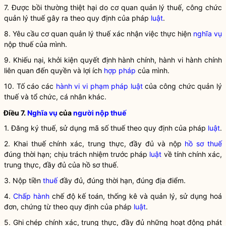
7. Được bồi thường thiệt hại do cơ quan quản lý thuế, công chức
quản lý thuế gây ra theo quy định của pháp
luật
.
8. Yêu cầu cơ quan quản lý thuế xác nhận việc thực hiện
nghĩa vụ
nộp thuế của mình.
9. Khiếu nại, khởi kiện quyết định hành chính, hành vi hành chính
liên quan đến quyền và lợi ích
hợp pháp
của mình.
10. Tố cáo các
hành vi vi phạm pháp luật
của công chức quản lý
thuế và tổ chức, cá nhân khác.
Điều 7.
Nghĩa vụ
của
người nộp thuế
1. Đăng ký thuế, sử dụng mã số thuế theo quy định của pháp
luật
.
2. Khai thuế chính xác, trung thực, đầy đủ và nộp
hồ sơ thuế
đúng thời hạn; chịu trách nhiệm trước pháp
luật
về tính chính xác,
trung thực, đầy đủ của
hồ sơ thuế
.
3. Nộp tiền
thuế
đầy đủ, đúng thời hạn, đúng địa điểm.
4.
Chấp hành
chế độ kế toán, thống kê và quản lý, sử dụng hoá
đơn, chứng từ theo quy định của pháp
luật
.
5. Ghi chép chính xác, trung thực, đầy đủ những hoạt động phát