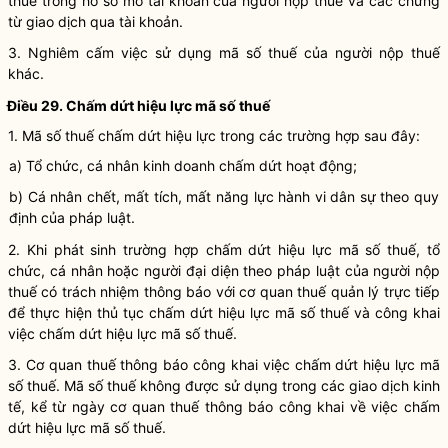
thuế
trong hồ sơ mở tài khoản của
người nộp thuế
và các chứng
từ giao dịch qua tài khoản.
3. Nghiêm cấm việc sử dụng mã số thuế của
người nộp thuế
khác.
Điều 29. Chấm dứt hiệu lực
mã số thuế
1.
Mã số thuế
chấm dứt hiệu lực trong các trường hợp sau đây:
a) Tổ chức, cá nhân kinh doanh chấm dứt hoạt động;
b) Cá nhân chết, mất tích, mất năng lực
hành vi dân sự
theo quy
định của pháp
luật
.
2. Khi phát sinh trường hợp chấm dứt hiệu lực
mã số thuế
, tổ
chức, cá nhân hoặc người đại diện theo pháp
luật
của
người nộp
thuế
có trách nhiệm thông báo với cơ quan thuế quản lý trực tiếp
để thực hiện thủ tục chấm dứt hiệu lực
mã số thuế
và công khai
việc chấm dứt hiệu lực
mã số thuế
.
3. Cơ quan thuế thông báo công khai việc chấm dứt hiệu lực
mã
số thuế
.
Mã số thuế
không được sử dụng trong các giao dịch kinh
tế, kể từ ngày cơ quan thuế thông báo công khai về việc chấm
dứt hiệu lực
mã số thuế
.