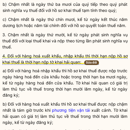
b) Chậm nhất là ngày thứ ba mươi của quý tiếp theo quý phát
sinh
nghĩa vụ
thuế đối với hồ sơ khai thuế tạm tính theo quý;
c) Chậm nhất là ngày thứ chín mươi, kể từ ngày kết thúc năm
dương lịch hoặc năm tài chính đối với hồ sơ quyết toán thuế năm.
3. Chậm nhất là ngày thứ mười, kể từ ngày phát sinh
nghĩa vụ
thuế đối với loại thuế khai và nộp theo từng lần phát sinh
nghĩa vụ
thuế.
4. Đối với hàng hoá xuất khẩu, nhập khẩu thì thời hạn nộp hồ sơ
khai thuế là thời hạn nộp tờ khai hải quan:
Sửa đổi
a) Đối với hàng hoá nhập khẩu thì hồ sơ khai thuế được nộp trước
ngày hàng hoá đến cửa khẩu hoặc trong thời hạn ba mươi ngày,
kể từ ngày hàng hoá đến cửa khẩu.
Tờ khai hải quan
có giá trị
làm thủ tục về thuế trong thời hạn mười lăm ngày, kể từ ngày
đăng ký;
b) Đối với hàng hoá xuất khẩu thì hồ sơ khai thuế được nộp chậm
nhất là tám giờ trước khi
phương tiện vận tải
xuất cảnh.
Tờ khai
hải quan
có giá trị làm thủ tục về thuế trong thời hạn mười lăm
ngày, kể từ ngày đăng ký;