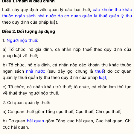
Điều 1. Phạm vi điều chỉnh
Luật
này quy định việc quản lý các loại thuế,
các khoản thu khác
thuộc ngân sách nhà nước do cơ quan quản lý thuế quản lý thu
theo quy định của pháp
luật
.
Điều 2. Đối tượng áp dụng
1.
Người nộp thuế
:
a) Tổ chức, hộ gia đình, cá nhân nộp thuế theo quy định của
pháp
luật
về thuế;
b) Tổ chức, hộ gia đình, cá nhân nộp các khoản thu khác thuộc
ngân sách
nhà nước
(sau đây gọi chung là
thuế
) do cơ quan
quản lý
thuế
quản lý thu theo quy định của pháp
luật
;
c) Tổ chức, cá nhân khấu trừ thuế; tổ chức, cá nhân làm thủ tục
về thuế thay
người nộp thuế
.
2. Cơ quan quản lý thuế:
a) Cơ quan
thuế
gồm Tổng cục
thuế
, Cục
thuế
, Chi cục
thuế
;
b) Cơ quan
hải quan
gồm Tổng cục
hải quan
, Cục
hải quan
, Chi
cục
hải quan
.