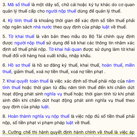
3.
Mã số thuế
là một dãy số, chữ cái hoặc ký tự khác do cơ quan
quản lý thuế cấp cho
người nộp thuế
dùng để quản lý thuế.
4.
Kỳ tính thuế
là khoảng thời gian để xác định số tiền thuế phải
nộp ngân sách
nhà nước
theo quy định của pháp
luật
về thuế.
5.
Tờ khai thuế
là văn bản theo mẫu do Bộ Tài chính quy định
được
người nộp thuế
sử dụng để kê khai các thông tin nhằm xác
định số thuế phải nộp.
Tờ khai hải quan
được sử dụng làm
tờ khai
thuế
đối với hàng hoá xuất khẩu, nhập khẩu.
6.
Hồ sơ thuế
là hồ sơ đăng ký thuế, khai thuế,
hoàn thuế
,
miễn
thuế
, giảm thuế, xoá nợ tiền thuế, xoá nợ tiền phạt .
7.
Khai quyết toán thuế
là việc xác định số thuế phải nộp của
năm
tính thuế
hoặc thời gian từ đầu
năm tính thuế
đến khi chấm dứt
hoạt động phát sinh
nghĩa vụ
thuế hoặc thời gian tính từ khi phát
sinh đến khi chấm dứt hoạt động phát sinh
nghĩa vụ
thuế theo
quy định của pháp
luật
.
8.
Hoàn thành nghĩa vụ nộp thuế
là việc nộp đủ số tiền thuế phải
nộp, số tiền phạt vi phạm pháp
luật
về thuế.
9. Cưỡng chế thi hành quyết định hành chính về thuế là việc áp