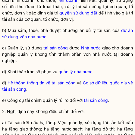
đích kinh doanh, cho thuê,
liên doanh
, liên kết; quản lý, sử dụng
số tiền thu được từ khai thác, xử lý
tài sản công
tại cơ quan, tổ
chức, đơn vị; xác định giá trị
quyền sử dụng đất
để tính vào giá trị
tài sản của cơ quan, tổ chức, đơn vị.
b) Mua sắm, thuê, phê duyệt phương án xử lý tài sản của
dự án
sử dụng vốn nhà nước
.
c) Quản lý, sử dụng
tài sản công
được
Nhà nước
giao cho doanh
nghiệp quản lý không tính thành phần vốn
nhà nước
tại doanh
nghiệp.
d) Khai thác kho số phục vụ
quản lý nhà nước
.
đ)
Hệ thống thông tin về tài sản công
và
Cơ sở dữ liệu quốc gia về
tài sản công
.
e) Công cụ tài chính quản lý rủi ro đối với
tài sản công
.
2. Nghị định này không điều chỉnh đối với:
a) Tài sản kết cấu hạ tầng. Việc quản lý, sử dụng tài sản kết cấu
hạ tầng giao thông; hạ tầng nước sạch; hạ tầng đô thị; hạ tầng