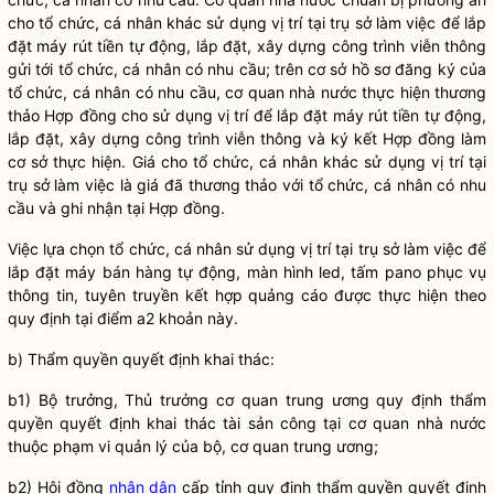
cho tổ chức, cá nhân khác sử dụng vị trí tại
trụ sở làm việc
để lắp
đặt máy rút tiền tự động, lắp đặt, xây dựng công trình viễn thông
gửi tới tổ chức, cá nhân có nhu cầu; trên cơ sở hồ sơ đăng ký của
tổ chức, cá nhân có nhu cầu, cơ quan
nhà nước
thực hiện thương
thảo Hợp đồng cho sử dụng vị trí để lắp đặt máy rút tiền tự động,
lắp đặt, xây dựng công trình viễn thông và ký kết Hợp đồng làm
cơ sở thực hiện. Giá cho tổ chức, cá nhân khác sử dụng vị trí tại
trụ sở làm việc
là giá đã thương thảo với tổ chức, cá nhân có nhu
cầu và ghi nhận tại Hợp đồng.
Việc lựa chọn tổ chức, cá nhân sử dụng vị trí tại
trụ sở làm việc
để
lắp đặt máy bán hàng tự động, màn hình led, tấm pano phục vụ
thông tin, tuyên truyền kết hợp quảng cáo được thực hiện theo
quy định tại điểm a2 khoản này.
b) Thẩm
quyền
quyết định khai thác:
b1)
Bộ trưởng
, Thủ trưởng cơ quan trung ương quy định thẩm
quyền
quyết định khai thác
tài sản công
tại cơ quan
nhà nước
thuộc phạm vi quản lý của bộ, cơ quan trung ương;
b2) Hội đồng
nhân dân
cấp tỉnh quy định thẩm
quyền
quyết định