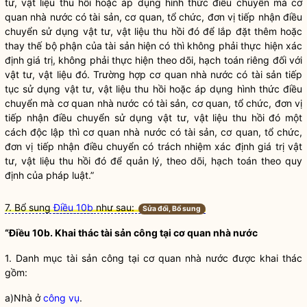
tư, vật liệu thu hồi hoặc áp dụng hình thức điều chuyển mà cơ
quan
nhà nước
có tài sản, cơ quan, tổ chức, đơn vị tiếp nhận điều
chuyển sử dụng vật tư, vật liệu thu hồi đó để lắp đặt thêm hoặc
thay thế bộ phận của tài sản hiện có thì không phải thực hiện xác
định giá trị, không phải thực hiện theo dõi, hạch toán riêng đối với
vật tư, vật liệu đó. Trường hợp cơ quan
nhà nước
có tài sản tiếp
tục sử dụng vật tư, vật liệu thu hồi hoặc áp dụng hình thức điều
chuyển mà cơ quan
nhà nước
có tài sản, cơ quan, tổ chức, đơn vị
tiếp nhận điều chuyển sử dụng vật tư, vật liệu thu hồi đó một
cách độc lập thì cơ quan
nhà nước
có tài sản, cơ quan, tổ chức,
đơn vị tiếp nhận điều chuyển có trách nhiệm xác định giá trị vật
tư, vật liệu thu hồi đó để quản lý, theo dõi, hạch toán theo quy
định của pháp
luật
.”
7. Bổ sung
Điều 10b
như sau:
Sửa đổi, Bổ sung
“Điều 10b. Khai thác
tài sản công
tại cơ quan
nhà nước
1. Danh mục
tài sản công
tại cơ quan
nhà nước
được khai thác
gồm:
a)Nhà ở
công vụ
.