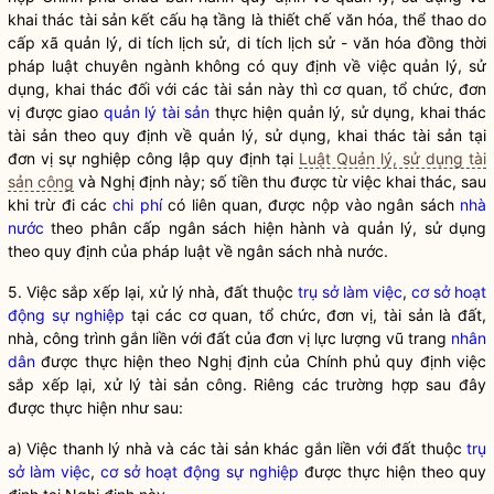
khai thác tài sản kết cấu hạ tầng là thiết chế văn hóa, thể thao do
cấp xã quản lý, di tích lịch sử, di tích lịch sử - văn hóa đồng thời
pháp luật chuyên ngành không có quy định về việc quản lý, sử
dụng, khai thác đối với các tài sản này thì cơ quan, tổ chức, đơn
vị được giao
quản lý tài sản
thực hiện quản lý, sử dụng, khai thác
tài sản theo quy định về quản lý, sử dụng, khai thác tài sản tại
đơn vị sự nghiệp công lập quy định tại
Luật Quản lý, sử dụng tài
sản công
và Nghị định này; số tiền thu được từ việc khai thác, sau
khi trừ đi các
chi phí
có liên quan, được nộp vào ngân sách
nhà
nước
theo phân cấp ngân sách hiện hành và quản lý, sử dụng
theo quy định của pháp luật về ngân sách
nhà nước
.
5. Việc sắp xếp lại, xử lý nhà, đất thuộc
trụ sở làm việc
,
cơ sở hoạt
động sự nghiệp
tại các cơ quan, tổ chức, đơn vị, tài sản là đất,
nhà, công trình gắn liền với đất của đơn vị lực lượng vũ trang
nhân
dân
được thực hiện theo Nghị định của Chính phủ quy định việc
sắp xếp lại, xử lý tài sản công. Riêng các trường hợp sau đây
được thực hiện như sau:
a) Việc thanh lý nhà và các tài sản khác gắn liền với đất thuộc
trụ
sở làm việc
,
cơ sở hoạt động sự nghiệp
được thực hiện theo quy