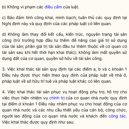
b) Không vi phạm các
điều cấm
của
luật
.
c) Bảo đảm tính công khai, minh bạch; tuân thủ các quy định tại
Nghị định này và quy định của các pháp
luật
có liên quan.
d) Không làm thay đổi kết cấu, kiến trúc, nguyên trạng
tài sản
công
(trừ trường hợp đầu tư thêm để nâng cao giá trị sử dụng
của tài sản; phần giá trị tài sản đầu tư thêm thuộc về cơ quan có
tài sản sau khi hết thời hạn khai thác); không làm mất
quyền sử
dụng đất
của cơ quan, quyền sở hữu về
tài sản công
.
3. Việc khai thác tài sản quy định tại các điểm a, b và c khoản 1
Điều này được thực hiện theo quy định của pháp
luật
về nhà ở,
pháp
luật
về sở hữu trí tuệ và pháp
luật
khác có liên quan.
4. Việc khai thác tài sản phục vụ hoạt động phụ trợ, hỗ trợ cho
việc thực hiện nhiệm vụ
chính trị
của cơ quan
nhà nước
quy định
tại điểm d khoản 1 Điều này nhằm phục vụ cho hoạt động của cơ
quan
nhà nước
và các nhu cầu thiết yếu của cán bộ, công chức,
người lao động của cơ quan
nhà nước
và khách đến
công tác
.
Việc khai thác được quy định như sau: