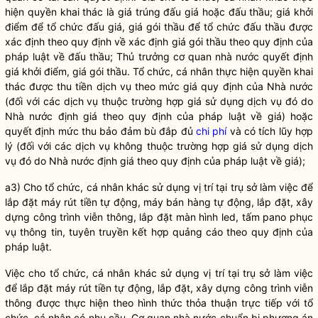
hiện quyền khai thác là giá trúng đấu giá hoặc đấu thầu; giá khởi
điểm để tổ chức đấu giá, giá gói thầu để tổ chức đấu thầu được
xác định theo quy định về xác định giá gói thầu theo quy định của
pháp
luật
về đấu thầu; Thủ trưởng cơ quan
nhà nước
quyết định
giá khởi điểm, giá gói thầu. Tổ chức, cá nhân thực hiện quyền khai
thác được thu tiền dịch vụ theo mức giá quy định của
Nhà nước
(đối với các dịch vụ thuộc trường hợp giá sử dụng dịch vụ đó do
Nhà nước
định giá theo quy định của pháp
luật
về giá) hoặc
quyết định mức thu bảo đảm bù đắp đủ
chi phí
và có tích lũy hợp
lý (đối với các dịch vụ không thuộc trường hợp giá sử dụng dịch
vụ đó do
Nhà nước
định giá theo quy định của pháp
luật
về giá);
a3) Cho tổ chức, cá nhân khác sử dụng vị trí tại
trụ sở làm việc
để
lắp đặt máy rút tiền tự động, máy bán hàng tự động, lắp đặt, xây
dựng công trình viễn thông, lắp đặt màn hình led, tấm pano phục
vụ thông tin, tuyên truyền kết hợp quảng cáo theo quy định của
pháp
luật
.
Việc cho tổ chức, cá nhân khác sử dụng vị trí tại
trụ sở làm việc
để lắp đặt máy rút tiền tự động, lắp đặt, xây dựng công trình viễn
thông được thực hiện theo hình thức thỏa thuận trực tiếp với tổ
chức, cá nhân có nhu cầu. Cơ quan
nhà nước
chuẩn bị phương án