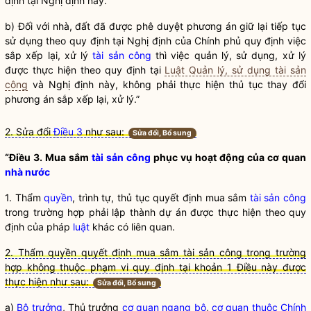
định tại Nghị định này.
b) Đối với nhà, đất đã được phê duyệt phương án giữ lại tiếp tục
sử dụng theo quy định tại Nghị định của Chính phủ quy định việc
sắp xếp lại, xử lý
tài sản công
thì việc quản lý, sử dụng, xử lý
được thực hiện theo quy định tại
Luật Quản lý, sử dụng tài sản
công
và Nghị định này, không phải thực hiện thủ tục thay đổi
phương án sắp xếp lại, xử lý.”
2. Sửa đổi
Điều 3
như sau:
Sửa đổi, Bổ sung
“Điều 3. Mua sắm
tài sản công
phục vụ hoạt động của cơ quan
nhà nước
1. Thẩm
quyền
, trình tự, thủ tục quyết định mua sắm
tài sản công
trong trường hợp phải lập thành dự án được thực hiện theo quy
định của pháp
luật
khác có liên quan.
2. Thẩm quyền quyết định mua sắm tài sản công trong trường
hợp không thuộc phạm vi quy định tại khoản 1 Điều này được
thực hiện như sau:
Sửa đổi, Bổ sung
a)
Bộ trưởng
, Thủ trưởng
cơ quan ngang bộ
,
cơ quan thuộc Chính