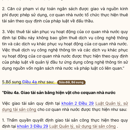
2. Căn cứ phạm vi dự toán ngân sách được giao và nguồn kinh
phí được phép sử dụng, cơ quan
nhà nước
tổ chức thực hiện thuê
tài sản theo quy định của pháp
luật
về đấu thầu.
3. Việc thuê tài sản phục vụ hoạt động của cơ quan
nhà nước
quy
định tại Điều này không bao gồm thuê dịch vụ công nghệ thông
tin và các dịch vụ khác phục vụ hoạt động của cơ quan
nhà nước
.
Việc thuê dịch vụ công nghệ thông tin và các dịch vụ khác phục
vụ hoạt động của cơ quan
nhà nước
được thực hiện theo quy định
của pháp
luật
về quản lý đầu tư ứng dụng công nghệ thông tin sử
dụng nguồn vốn ngân sách
nhà nước
và pháp
luật
có liên quan.”
5.Bổ sung
Điều 4a
như sau:
Sửa đổi, Bổ sung
“Điều 4a. Giao tài sản bằng hiện vật cho cơquan
nhà nước
Việc giao tài sản quy định tại
khoản 2 Điều 29
Luật Quản lý, sử
dụng tài sản công
cho cơ quan
nhà nước
được thực hiện như sau:
1. Thẩm
quyền
quyết định giao
tài sản công
thực hiện theo quy
định tại
khoản 3 Điều 29
Luật Quản lý, sử dụng tài sản công
.