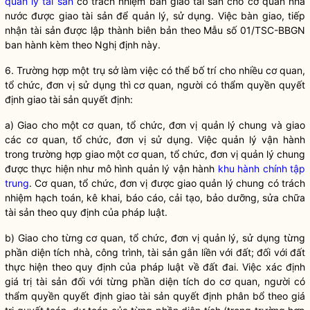
quản lý tài sản
có trách nhiệm bàn giao tài sản cho cơ quan
nhà
nước
được giao tài sản để quản lý, sử dụng. Việc bàn giao, tiếp
nhận tài sản được lập thành biên bản theo Mẫu số 01/TSC-BBGN
ban hành kèm theo Nghị định này.
6. Trường hợp một
trụ sở làm việc
có thể bố trí cho nhiều cơ quan,
tổ chức, đơn vị sử dụng thì cơ quan, người có thẩm
quyền
quyết
định giao tài sản quyết định:
a) Giao cho một cơ quan, tổ chức, đơn vị quản lý chung và giao
các cơ quan, tổ chức, đơn vị sử dụng. Việc quản lý vận hành
trong trường hợp giao một cơ quan, tổ chức, đơn vị quản lý chung
được thực hiện như mô hình quản lý vận hành
khu hành chính tập
trung
. Cơ quan, tổ chức, đơn vị được giao quản lý chung có trách
nhiệm hạch toán, kê khai, báo cáo, cải tạo, bảo dưỡng, sửa chữa
tài sản theo quy định của pháp
luật
.
b) Giao cho từng cơ quan, tổ chức, đơn vị quản lý, sử dụng từng
phần diện tích nhà, công trình, tài sản gắn liền với đất; đối với đất
thực hiện theo quy định của pháp
luật
về đất đai. Việc xác định
giá trị tài sản đối với từng phần diện tích do cơ quan, người có
thẩm
quyền
quyết định giao tài sản quyết định phân bổ theo giá