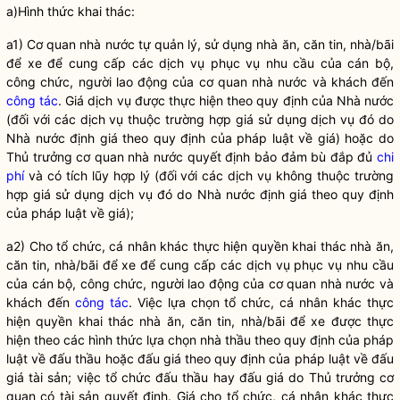
a)Hình thức khai thác:
a1) Cơ quan
nhà nước
tự quản lý, sử dụng nhà ăn, căn tin, nhà/bãi
để xe để cung cấp các dịch vụ phục vụ nhu cầu của cán bộ,
công chức, người lao động của cơ quan
nhà nước
và khách đến
công tác
. Giá dịch vụ được thực hiện theo quy định của
Nhà nước
(đối với các dịch vụ thuộc trường hợp giá sử dụng dịch vụ đó do
Nhà nước
định giá theo quy định của pháp
luật
về giá) hoặc do
Thủ trưởng cơ quan
nhà nước
quyết định bảo đảm bù đắp đủ
chi
phí
và có tích lũy hợp lý (đối với các dịch vụ không thuộc trường
hợp giá sử dụng dịch vụ đó do
Nhà nước
định giá theo quy định
của pháp
luật
về giá);
a2) Cho tổ chức, cá nhân khác thực hiện quyền khai thác nhà ăn,
căn tin, nhà/bãi để xe để cung cấp các dịch vụ phục vụ nhu cầu
của cán bộ, công chức, người lao động của cơ quan
nhà nước
và
khách đến
công tác
. Việc lựa chọn tổ chức, cá nhân khác thực
hiện quyền khai thác nhà ăn, căn tin, nhà/bãi để xe được thực
hiện theo các hình thức lựa chọn nhà thầu theo quy định của pháp
luật
về đấu thầu hoặc đấu giá theo quy định của pháp
luật
về đấu
giá tài sản; việc tổ chức đấu thầu hay đấu giá do Thủ trưởng cơ
quan có tài sản quyết định. Giá cho tổ chức, cá nhân khác thực