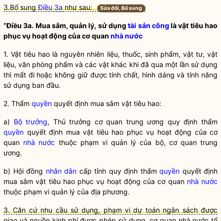
3.Bổ sung
Điều 3a
như sau:
Sửa đổi, Bổ sung
“Điều 3a. Mua sắm, quản lý, sử dụng
tài sản công
là vật tiêu hao
phục vụ hoạt động của cơ quan
nhà nước
1. Vật tiêu hao là nguyên nhiên liệu, thuốc, sinh phẩm, vật tư, vật
liệu, văn phòng phẩm và các vật khác khi đã qua một lần sử dụng
thì mất đi hoặc không giữ được tính chất, hình dáng và tính năng
sử dụng ban đầu.
2. Thẩm
quyền
quyết định mua sắm vật tiêu hao:
a)
Bộ trưởng
, Thủ trưởng cơ quan trung ương quy định thẩm
quyền
quyết định mua vật tiêu hao phục vụ hoạt động của cơ
quan
nhà nước
thuộc phạm vi quản lý của bộ, cơ quan trung
ương.
b) Hội đồng
nhân dân
cấp tỉnh quy định thẩm
quyền
quyết định
mua sắm vật tiêu hao phục vụ hoạt động của cơ quan
nhà nước
thuộc phạm vi quản lý của địa phương.
3. Căn cứ nhu cầu sử dụng, phạm vi dự toán ngân sách được
giao và nguồn kinh phí được phép sử dụng, cơ quan nhà nước tổ