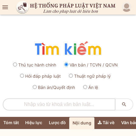

Thủ tục hành chính
Văn bản / TCVN / QCVN
Hỏi đáp pháp luật
Thuật ngữ pháp lý
Bản án/Quyết định
Án lệ

Tóm tắt
Hiệu lực
Lược đồ
Tải về
Văn bả
Nội dung