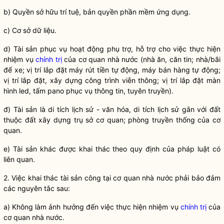
b)
Quyền
sở hữu trí tuệ, bản
quyền
phần mềm ứng dụng.
c) Cơ sở dữ liệu.
d) Tài sản phục vụ hoạt động phụ trợ, hỗ trợ cho việc thực hiện
nhiệm vụ
chính trị
của cơ quan
nhà nước
(nhà ăn, căn tin; nhà/bãi
để xe; vị trí lắp đặt máy rút tiền tự động, máy bán hàng tự động;
vị trí lắp đặt, xây dựng công trình viễn thông; vị trí lắp đặt màn
hình led, tấm pano phục vụ thông tin, tuyên truyền).
đ) Tài sản là di tích lịch sử - văn hóa, di tích lịch sử gắn với đất
thuộc đất xây dựng trụ sở cơ quan; phòng truyền thống của cơ
quan.
e) Tài sản khác được khai thác theo quy định của pháp
luật
có
liên quan.
2. Việc khai thác
tài sản công
tại cơ quan
nhà nước
phải bảo đảm
các nguyên tắc sau:
a) Không làm ảnh hưởng đến việc thực hiện nhiệm vụ
chính trị
của
cơ quan
nhà nước
.