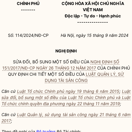
CHÍNH PHỦ
CỘNG HÒA XÃ HỘI CHỦ NGHĨA
-------
VIỆT NAM
Độc lập - Tự do - Hạnh phúc
---------------
Số: 114/2024/NĐ-CP
Hà Nội, ngày 15 tháng 9 năm 2024
NGHỊ ĐỊNH
SỬA ĐỔI, BỔ SUNG MỘT SỐ ĐIỀU CỦA
NGHỊ ĐỊNH SỐ
151/2017/NĐ-CP NGÀY 26 THÁNG 12 NĂM 2017
CỦA CHÍNH PHỦ
QUY ĐỊNH CHI TIẾT MỘT SỐ ĐIỀU CỦA
LUẬT QUẢN LÝ, SỬ
DỤNG TÀI SẢN CÔNG
Căn cứ
Luật Tổ chức Chính phủ ngày 19 tháng 6 năm 2015
;
Luật
sửa đổi, bổ sung một số điều của Luật Tổ chức Chính phủ và Luật
Tổ chức chính quyền địa phương ngày 22 tháng 11 năm 2019
;
Căn cứ
Luật Quản lý, sử dụng tài sản công ngày 21 tháng 6 năm
2017
;
Theo đề nghị của
Bộ trưởng
Bộ Tài chính;