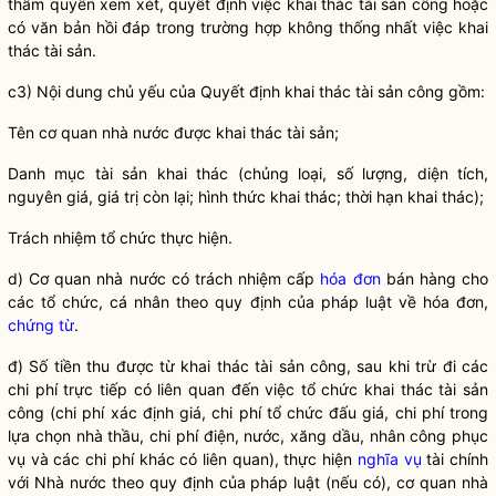
thẩm
quyền
xem xét, quyết định việc khai thác
tài sản công
hoặc
có văn bản hồi đáp trong trường hợp không thống nhất việc khai
thác tài sản.
c3) Nội dung chủ yếu của Quyết định khai thác
tài sản công
gồm:
Tên cơ quan
nhà nước
được khai thác tài sản;
Danh mục tài sản khai thác (chủng loại, số lượng, diện tích,
nguyên giá, giá trị còn lại; hình thức khai thác; thời hạn khai thác);
Trách nhiệm tổ chức thực hiện.
d) Cơ quan
nhà nước
có trách nhiệm cấp
hóa đơn
bán hàng cho
các tổ chức, cá nhân theo quy định của pháp
luật
về
hóa đơn
,
chứng từ
.
đ) Số tiền thu được từ khai thác
tài sản công
, sau khi trừ đi các
chi phí
trực tiếp có liên quan đến việc tổ chức khai thác
tài sản
công
(
chi phí
xác định giá,
chi phí
tổ chức đấu giá,
chi phí
trong
lựa chọn nhà thầu,
chi phí
điện, nước, xăng dầu, nhân công phục
vụ và các
chi phí
khác có liên quan), thực hiện
nghĩa vụ
tài chính
với
Nhà nước
theo quy định của pháp
luật
(nếu có), cơ quan
nhà