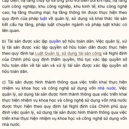
cấp điện; hạ tầng thủy lợi và ứng phó với biến đổi khí hậu; hạ tầng
cụm công nghiệp, khu công nghiệp, khu kinh tế, khu công nghệ
cao; hạ tầng thương mại; hạ tầng thông tin được thực hiện theo
quy định của pháp
luật
về quản lý, sử dụng và khai thác tài sản
kết cấu hạ tầng, pháp
luật
chuyên ngành và pháp
luật
khác có
liên quan.
b) Tài sản được xác lập
quyền
sở hữu toàn dân. Việc quản lý, xử
lý tài sản được xác lập
quyền
sở hữu toàn dân được thực hiện
theo quy định tại
Luật Quản lý, sử dụng tài sản công
và Nghị định
của Chính phủ quy định thẩm
quyền
, thủ tục xác lập
quyền
sở
hữu toàn dân về tài sản và xử lý tài sản được xác lập
quyền
sở
hữu toàn dân.
c) Tài sản được hình thành thông qua việc triển khai thực hiện
nhiệm vụ khoa học và công nghệ sử dụng vốn
nhà nước
. Việc
quản lý, sử dụng tài sản được hình thành thông qua việc triển khai
thực hiện nhiệm vụ khoa học và công nghệ sử dụng vốn
nhà nước
được thực hiện theo quy định tại Nghị định của Chính phủ quy
định việc quản lý, sử dụng tài sản được hình thành thông qua việc
triển khai thực hiện nhiệm vụ khoa học và công nghệ sử dụng vốn
nhà nước
.