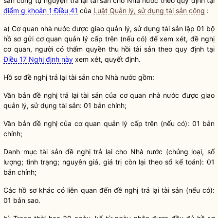
sản công
tự nguyện trả lại tài sản cho
Nhà nước
theo quy định tại
điểm g khoản 1 Điều 41
của
Luật Quản lý, sử dụng tài sản công
:
a) Cơ quan
nhà nước
được giao quản lý, sử dụng tài sản lập 01 bộ
hồ sơ gửi cơ quan quản lý cấp trên (nếu có) để xem xét, đề nghị
cơ quan, người có thẩm
quyền
thu hồi tài sản theo quy định tại
Điều 17 Nghị định này
xem xét, quyết định.
Hồ sơ đề nghị trả lại tài sản cho
Nhà nước
gồm:
Văn bản đề nghị trả lại tài sản của cơ quan
nhà nước
được giao
quản lý, sử dụng tài sản: 01 bản chính;
Văn bản đề nghị của cơ quan quản lý cấp trên (nếu có): 01 bản
chính;
Danh mục tài sản đề nghị trả lại cho
Nhà nước
(chủng loại, số
lượng; tình trạng; nguyên giá, giá trị còn lại theo sổ kế toán): 01
bản chính;
Các hồ sơ khác có liên quan đến đề nghị trả lại tài sản (nếu có):
01 bản sao.