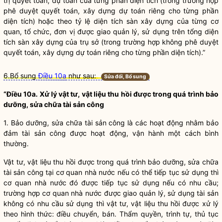
trị quyết toán, dự toán của từng phần diện tích (trong trường hợp
phê duyệt quyết toán, xây dựng dự toán riêng cho từng phần
diện tích) hoặc theo tỷ lệ diện tích sàn xây dựng của từng cơ
quan, tổ chức, đơn vị được giao quản lý, sử dụng trên tổng diện
tích sàn xây dựng của trụ sở (trong trường hợp không phê duyệt
quyết toán, xây dựng dự toán riêng cho từng phần diện tích).”
6.Bổ sung
Điều 10a
như sau:
Sửa đổi, Bổ sung
“Điều 10a. Xử lý vật tư, vật liệu thu hồi được trong quá trình bảo
dưỡng, sửa chữa
tài sản công
1. Bảo dưỡng, sửa chữa
tài sản công
là các hoạt động nhằm bảo
đảm
tài sản công
được hoạt động, vận hành một cách bình
thường.
Vật tư, vật liệu thu hồi được trong quá trình bảo dưỡng, sửa chữa
tài sản công
tại cơ quan
nhà nước
nếu có thể tiếp tục sử dụng thì
cơ quan
nhà nước
đó được tiếp tục sử dụng nếu có nhu cầu;
trường hợp cơ quan
nhà nước
được giao quản lý, sử dụng tài sản
không có nhu cầu sử dụng thì vật tư, vật liệu thu hồi được xử lý
theo hình thức: điều chuyển, bán. Thẩm
quyền
, trình tự, thủ tục