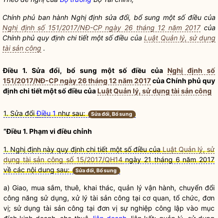
Chính phủ ban hành Nghị định sửa đổi, bổ sung một số điều của
Nghị định số 151/2017/NĐ-CP ngày 26 tháng 12 năm 2017
của
Chính phủ quy định chi tiết một số điều của
Luật Quản lý, sử dụng
tài sản công
.
Điều 1. Sửa đổi, bổ sung một số điều của
Nghị định số
151/2017/NĐ-CP ngày 26 tháng 12 năm 2017
của Chính phủ quy
định chi tiết một số điều của
Luật Quản lý, sử dụng tài sản công
1. Sửa đổi
Điều 1
như sau:
Sửa đổi, Bổ sung
“Điều 1. Phạm vi điều chỉnh
1. Nghị định này quy định chi tiết một số điều của
Luật Quản lý, sử
dụng tài sản công số 15/2017/QH14
ngày 21 tháng 6 năm 2017
về các nội dung sau:
Sửa đổi, Bổ sung
a) Giao, mua sắm, thuê, khai thác, quản lý vận hành, chuyển đổi
công năng sử dụng, xử lý
tài sản công
tại cơ quan, tổ chức, đơn
vị; sử dụng
tài sản công
tại đơn vị sự nghiệp công lập vào mục