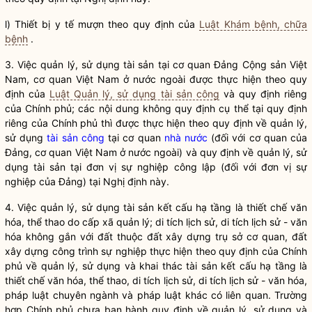
l) Thiết bị y tế mượn theo quy định của
Luật Khám bệnh, chữa
bệnh
.
3. Việc quản lý, sử dụng tài sản tại cơ quan Đảng Cộng sản Việt
Nam, cơ quan Việt Nam ở nước ngoài được thực hiện theo quy
định của
Luật Quản lý, sử dụng tài sản công
và quy định riêng
của Chính phủ; các nội dung không quy định cụ thể tại quy định
riêng của Chính phủ thì được thực hiện theo quy định về quản lý,
sử dụng
tài sản công
tại cơ quan
nhà nước
(đối với cơ quan của
Đảng, cơ quan Việt Nam ở nước ngoài) và quy định về quản lý, sử
dụng tài sản tại đơn vị sự nghiệp công lập (đối với đơn vị sự
nghiệp của Đảng) tại Nghị định này.
4. Việc quản lý, sử dụng tài sản kết cấu hạ tầng là thiết chế văn
hóa, thể thao do cấp xã quản lý; di tích lịch sử, di tích lịch sử - văn
hóa không gắn với đất thuộc đất xây dựng trụ sở cơ quan, đất
xây dựng công trình sự nghiệp thực hiện theo quy định của Chính
phủ về quản lý, sử dụng và khai thác tài sản kết cấu hạ tầng là
thiết chế văn hóa, thể thao, di tích lịch sử, di tích lịch sử - văn hóa,
pháp luật chuyên ngành và pháp luật khác có liên quan. Trường
hợp Chính phủ chưa ban hành quy định về quản lý, sử dụng và