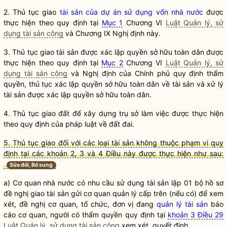
2. Thủ tục giao
tài sản của dự án sử dụng vốn nhà nước
được
thực hiện theo quy định tại
Mục 1
Chương VI
Luật Quản lý, sử
dụng tài sản công
và Chương IX Nghị định này.
3. Thủ tục giao tài sản được xác lập
quyền
sở hữu toàn dân được
thực hiện theo quy định tại
Mục 2
Chương VI
Luật Quản lý, sử
dụng tài sản công
và Nghị định của Chính phủ quy định thẩm
quyền
, thủ tục xác lập
quyền
sở hữu toàn dân về tài sản và xử lý
tài sản được xác lập
quyền
sở hữu toàn dân.
4. Thủ tục giao đất để xây dựng
trụ sở làm việc
được thực hiện
theo quy định của pháp
luật
về đất đai.
5. Thủ tục giao đối với các loại tài sản không thuộc phạm vi quy
định tại các khoản 2, 3 và 4 Điều này được thực hiện như sau:
Sửa đổi, Bổ sung
a) Cơ quan
nhà nước
có nhu cầu sử dụng tài sản lập 01 bộ hồ sơ
đề nghị giao tài sản gửi cơ quan quản lý cấp trên (nếu có) để xem
xét, đề nghị cơ quan, tổ chức, đơn vị đang
quản lý tài sản
báo
cáo cơ quan, người có thẩm
quyền
quy định tại
khoản 3 Điều 29
Luật Quản lý, sử dụng tài sản công
xem xét, quyết định.