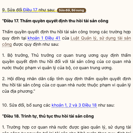
9. Sửa đổi
Điều 17
như sau:
Sửa đổi, Bổ sung
“Điều 17. Thẩm
quyền
quyết định thu hồi
tài sản công
Thẩm
quyền
quyết định thu hồi
tài sản công
trong các trường hợp
quy định tại
khoản 1 Điều 41
của
Luật Quản lý, sử dụng tài sản
công
được quy định như sau:
1.
Bộ trưởng
, Thủ trưởng cơ quan trung ương quy định thẩm
quyền
quyết định thu hồi đối với
tài sản công
của cơ quan
nhà
nước
thuộc phạm vi quản lý của bộ, cơ quan trung ương.
2. Hội đồng
nhân dân
cấp tỉnh quy định thẩm
quyền
quyết định
thu hồi
tài sản công
của cơ quan
nhà nước
thuộc phạm vi quản lý
của địa phương.”
10. Sửa đổi, bổ sung các
khoản 1, 2 và 3 Điều 18
như sau:
“Điều 18. Trình tự, thủ tục thu hồi
tài sản công
1. Trường hợp cơ quan
nhà nước
được giao quản lý, sử dụng
tài