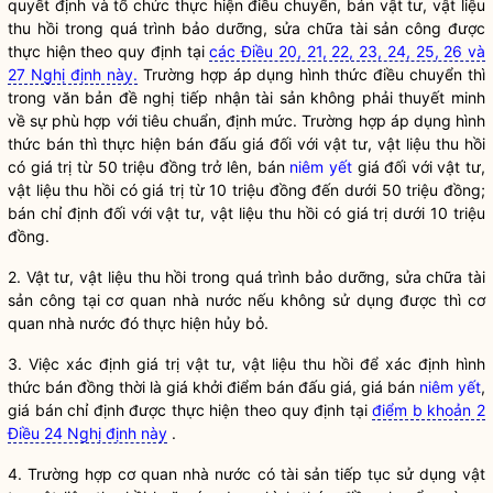
quyết định và tổ chức thực hiện điều chuyển, bán vật tư, vật liệu
thu hồi trong quá trình bảo dưỡng, sửa chữa
tài sản công
được
thực hiện theo quy định tại
các Điều 20, 21, 22, 23, 24, 25, 26 và
27 Nghị định này.
Trường hợp áp dụng hình thức điều chuyển thì
trong văn bản đề nghị tiếp nhận tài sản không phải thuyết minh
về sự phù hợp với tiêu chuẩn, định mức. Trường hợp áp dụng hình
thức bán thì thực hiện bán đấu giá đối với vật tư, vật liệu thu hồi
có giá trị từ 50 triệu đồng trở lên, bán
niêm yết
giá đối với vật tư,
vật liệu thu hồi có giá trị từ 10 triệu đồng đến dưới 50 triệu đồng;
bán chỉ định đối với vật tư, vật liệu thu hồi có giá trị dưới 10 triệu
đồng.
2. Vật tư, vật liệu thu hồi trong quá trình bảo dưỡng, sửa chữa
tài
sản công
tại cơ quan
nhà nước
nếu không sử dụng được thì cơ
quan
nhà nước
đó thực hiện hủy bỏ.
3. Việc xác định giá trị vật tư, vật liệu thu hồi để xác định hình
thức bán đồng thời là giá khởi điểm bán đấu giá, giá bán
niêm yết
,
giá bán chỉ định được thực hiện theo quy định tại
điểm b khoản 2
Điều 24 Nghị định này
.
4. Trường hợp cơ quan
nhà nước
có tài sản tiếp tục sử dụng vật