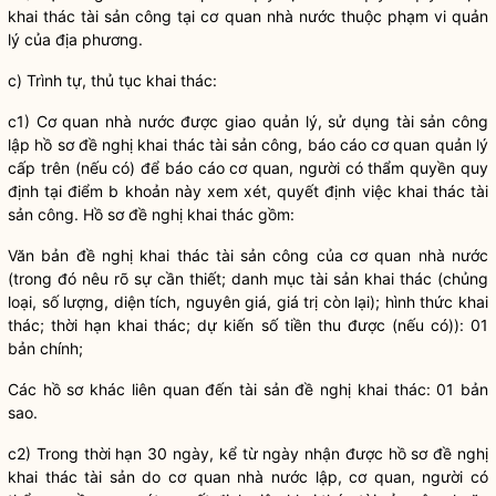
khai thác
tài sản công
tại cơ quan
nhà nước
thuộc phạm vi quản
lý của địa phương.
c) Trình tự, thủ tục khai thác:
c1) Cơ quan
nhà nước
được giao quản lý, sử dụng
tài sản công
lập hồ sơ đề nghị khai thác
tài sản công
, báo cáo cơ quan quản lý
cấp trên (nếu có) để báo cáo cơ quan, người có thẩm
quyền
quy
định tại điểm b khoản này xem xét, quyết định việc khai thác
tài
sản công
. Hồ sơ đề nghị khai thác gồm:
Văn bản đề nghị khai thác
tài sản công
của cơ quan
nhà nước
(trong đó nêu rõ sự cần thiết; danh mục tài sản khai thác (chủng
loại, số lượng, diện tích, nguyên giá, giá trị còn lại); hình thức khai
thác; thời hạn khai thác; dự kiến số tiền thu được (nếu có)): 01
bản chính;
Các hồ sơ khác liên quan đến tài sản đề nghị khai thác: 01 bản
sao.
c2) Trong thời hạn 30 ngày, kể từ ngày nhận được hồ sơ đề nghị
khai thác tài sản do cơ quan
nhà nước
lập, cơ quan, người có