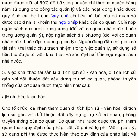
nước
được giữ lại 50% để bổ sung nguồn chi thường xuyên hằng
năm sử dụng cho
công tác
quản lý và các hoạt động khác được
quy định cụ thể trong
Quy chế
chi tiêu nội bộ của cơ quan và
được xác định là khoản thu
hợp pháp
khác của cơ quan; 50% nộp
ngân sách
nhà nước
trung ương (đối với cơ quan
nhà nước
thuộc
trung ương quản lý), nộp ngân sách địa phương (đối với cơ quan
nhà nước
thuộc địa phương quản lý). Người đứng đầu cơ quan có
tài sản khai thác chịu trách nhiệm trong việc quản lý, sử dụng số
tiền thu được từ việc khai thác và xác định số tiền nộp ngân sách
nhà nước
.
5. Việc khai thác tài sản là di tích lịch sử - văn hóa, di tích lịch sử
gắn với đất thuộc đất xây dựng trụ sở cơ quan, phòng truyền
thống của cơ quan được thực hiện như sau:
a)Hình thức khai thác:
Cho tổ chức, cá nhân tham quan di tích lịch sử - văn hóa, di tích
lịch sử gắn với đất thuộc đất xây dựng trụ sở cơ quan, phòng
truyền thống của cơ quan. Cơ quan
nhà nước
được thu phí tham
quan theo quy định của pháp
luật
về phí và lệ phí. Việc quản lý,
sử dụng phí thu được thực hiện theo quy định của pháp
luật
về