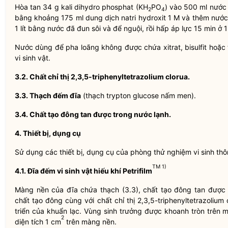
Hòa tan 34 g kali dihydro phosphat (KH
PO
) vào 500 ml nước 
2
4
bằng khoảng 175 ml dung dịch natri hydroxit 1 M và thêm nước
1 lít bằng nước đã đun sôi và để nguội, rồi hấp áp lực 15 min ở 
Nước dùng để pha loãng không được chứa xitrat, bisulfit hoặc t
vi sinh vật.
3.2. Chất chỉ thị 2,3,5-triphenyltetrazolium clorua.
3.3. Thạch đếm đĩa
(thạch trypton glucose nấm men).
3.4. Chất tạo đông tan được trong nước lạnh.
4. Thiết bị, dụng cụ
Sử dụng các thiết bị, dụng cụ của phòng thử nghiệm vi sinh thô
TM 1)
4.1. Đĩa đếm vi sinh vật hiếu khí Petrifilm
Màng nền của đĩa chứa thạch (3.3), chất tạo đông tan được 
chất tạo đông cùng với chất chỉ thị 2,3,5-triphenyltetrazolium
triển của khuẩn lạc. Vùng sinh trưởng được khoanh tròn trên 
2
diện tích 1 cm
trên màng nền.