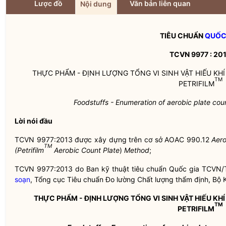
Lược đồ
Văn bản liên quan
Nội dung
TIÊU CHUẨN
QUỐC
TCVN 9977 : 20
THỰC PHẨM - ĐỊNH LƯỢNG TỔNG VI SINH VẬT HIẾU K
TM
PETRIFILM
Foodstuffs - Enumeration of aerobic plate coun
Lời nói đầu
TCVN 9977:2013 được xây dựng trên cơ sở AOAC 990.12
Aero
TM
(Petrifilm
Aerobic Count Plate
)
Method
;
TCVN 9977:2013 do Ban kỹ thuật tiêu chuẩn
Quốc gia
TCVN/
soạn
, Tổng cục Tiêu chuẩn Đo lường Chất lượng thẩm định, Bộ
THỰC PHẨM - ĐỊNH LƯỢNG TỔNG VI SINH VẬT HIẾU K
TM
PETRIFILM