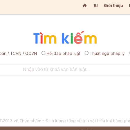


Giới thiệu
bản / TCVN / QCVN
Hỏi đáp pháp luật
Thuật ngữ pháp lý
:2013 về Thực phẩm – Định lượng tổng vi sinh vật hiếu khí bằng ph