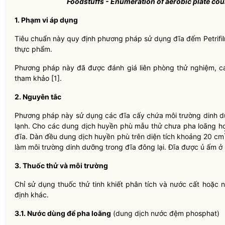
Foodstuffs - Enumeration of aerobic plate coun
1. Phạm vi áp dụng
Tiêu chuẩn này quy định phương pháp sử dụng đĩa đếm Petrifi
thực phẩm.
Phương pháp này đã được đánh giá liên phòng thử nghiệm, các
tham khảo [1].
2. Nguyên tắc
Phương pháp này sử dụng các đĩa cấy chứa môi trường dinh d
lạnh. Cho các dung dịch huyền phù mẫu thử chưa pha loãng ho
đĩa. Dàn đều dung dịch huyền phù trên diện tích khoảng 20 cm
làm môi trường dinh dưỡng trong đĩa đông lại. Đĩa được ủ ấm 
3. Thuốc thử và môi trường
Chỉ sử dụng thuốc thử tinh khiết phân tích và nước cất hoặc 
định khác.
3.1. Nước dùng để pha loãng
(dung dịch nước đệm phosphat)