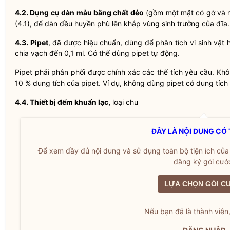
4.2. Dụng cụ dàn mẫu bằng chất dẻo
(gồm một mặt có gờ và m
(4.1), để dàn đều huyền phù lên khắp vùng sinh trưởng của đĩa.
4.3. Pipet
, đã được hiệu chuẩn, dùng để phân tích vi sinh vật 
chia vạch đến 0,1 ml. Có thể dùng pipet tự động.
Pipet phải phân phối được chính xác các thể tích yêu cầu. Kh
10 % dung tích của pipet. Ví dụ, không dùng pipet có dung tích 
4.4. Thiết bị đếm khuẩn lạc,
loại chu
ĐÂY LÀ NỘI DUNG CÓ 
Để xem đầy đủ nội dung và sử dụng toàn bộ tiện ích củ
đăng ký gói cướ
LỰA CHỌN GÓI C
Nếu bạn đã là thành viên