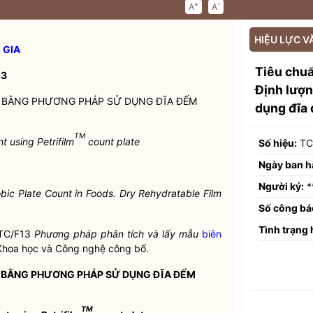
+
-
A
A
HIỆU LỰC V
 GIA
Tiêu chu
13
Định lượn
HÍ BẰNG PHƯƠNG PHÁP SỬ DỤNG ĐĨA ĐẾM
dụng đĩa 
TM
t using Petrifilm
count plate
Số hiệu:
TC
Ngày ban h
Người ký:
*
bic Plate Count in Foods. Dry Rehydratable Film
Số công bá
Tình trạng 
TC/F13
Phương pháp phân tích và lấy mẫu
biên
 Khoa học và Công nghệ công bố.
HÍ BẰNG PHƯƠNG PHÁP SỬ DỤNG ĐĨA ĐẾM
TM