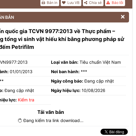
Bản in
Lưu VB
Chia sẻ
Báo lỗi

ĂN BẢN
ẩn quốc gia TCVN 9977:2013 về Thực phẩm –
g tổng vi sinh vật hiếu khí bằng phương pháp sử
đếm Petrifilm
VN9977:2013
Loại văn bản:
Tiêu chuẩn Việt Nam
ành:
01/01/2013
Nơi ban hành:
***
**
Ngày công báo:
Đang cập nhật
o:
Đang cập nhật
Ngày hiệu lực:
10/08/2026
hiệu lực:
Kiểm tra
Tải văn bản
Đang kiểm tra link download...