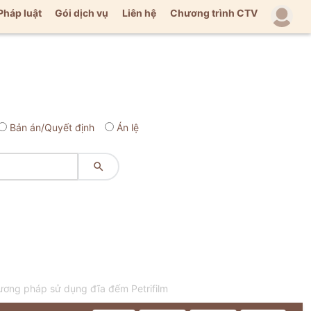
Pháp luật
Gói dịch vụ
Liên hệ
Chương trình CTV
Bản án/Quyết định
Án lệ

ương pháp sử dụng đĩa đếm Petrifilm