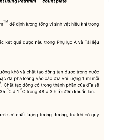
t using Petrifilm
count plate
TM
lm
để định lượng tổng vi sinh vật hiếu khí trong
 kết quả được nêu trong Phụ lục A và Tài liệu
ưỡng khô và chất tạo đông tan được trong nước
ặc đã pha loãng vào các đĩa với lượng 1 ml mỗi
2
. Chất tạo đông có trong thành phần của đĩa sẽ
o
o
ở 35
C ± 1
C trong 48 ± 3 h rồi đếm khuẩn lạc.
nước có chất lượng tương đương, trừ khi có quy