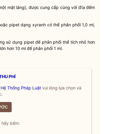
ột mặt láng), được cung cấp cùng với đĩa đếm
hoặc pipet dạng xyranh có thể phân phối 1,0 ml,
ông sử dụng pipet để phân phối thể tích nhỏ hơn
lớn hơn 10 ml để phân phối 1 ml.
THU PHÍ
a
Hệ Thống Pháp Luật
vui lòng lựa chọn và
c.
ƯỚC
, hãy bấm: