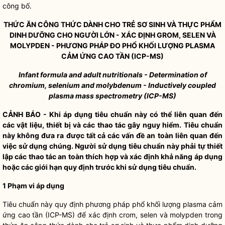
công bố.
THỨC ĂN CÔNG THỨC DÀNH CHO TRẺ SƠ SINH VÀ THỰC PH
Ẩ
M
DINH DƯỠNG CHO NGƯỜI LỚN - XÁC ĐỊNH GROM, SELEN
VÀ
MOLYPDEN - PHƯƠNG PHÁP ĐO PHỔ KHỐI LƯỢNG PLASMA
CẢM ỨNG CAO TẦN (ICP-MS)
Infant formula and adult nutritionals - Determination of
chromium, selenium and molybdenum - Inductively coupled
plasma mass spectrometry (ICP-MS)
C
Ả
NH BÁO - Khi áp dụng tiêu chuẩn này có thể liên quan đến
các vật liệu, thiết bị và các thao tác gây nguy hiểm. Tiêu chuẩn
này không đưa ra được tất cả các vấn đề an toàn liên quan đến
việc sử dụng chúng. Người sử dụng tiêu chuẩn này phải tự thiết
lập các thao tác an toàn thích hợp và xác định khả năng áp dụng
hoặc các giới hạn quy định trước khi sử dụng tiêu chuẩn.
1 Phạm vi áp dụng
Tiêu chuẩn này quy định phương pháp phổ khối lượng plasma cảm
ứng cao tần (ICP-MS) để xác định crom, selen và molypden trong