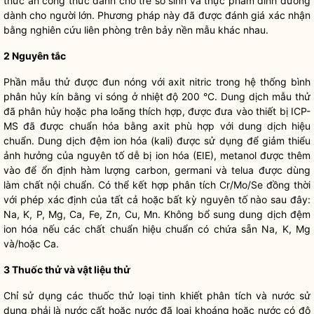
thức ăn công thức dành cho trẻ sơ sinh và thực phẩm dinh dưỡng
dành cho người lớn. Phương pháp này đã được đánh giá xác nhận
bằng nghiên cứu liên phòng trên bảy nền mẫu khác nhau.
2 Nguyên tắc
Phần mẫu thử được đun nóng với axit nitric trong hệ thống bình
phân hủy kín bằng vi sóng ở nhiệt độ 200 °C. Dung dịch mẫu thử
đã phân hủy hoặc pha loãng thích hợp, được đưa vào thiết bị ICP-
MS đã được chuẩn hóa bằng axit phù hợp với dung dịch hiệu
chuẩn. Dung dịch đệm ion hóa (kali) được sử dụng để giảm thiểu
ảnh hưởng của nguyên tố dễ bị ion hóa (EIE), metanol được thêm
vào để ổn định hàm lượng carbon, germani và telua được dùng
làm chất nội chuẩn. Có thể kết hợp phân tích Cr/Mo/Se đồng thời
với phép xác định của tất cả hoặc bất kỳ nguyên tố nào sau đây:
Na, K, P, Mg, Ca, Fe, Zn, Cu, Mn. Không bổ sung dung dịch đệm
ion hóa nếu các chất chuẩn hiệu chuẩn có chứa sẵn Na, K, Mg
và/hoặc Ca.
3 Thuốc thử và vật liệu thử
Chỉ sử dụng các thuốc thử loại tinh khiết phân tích và nước sử
dụng phải là nước cất hoặc nước đã loại khoáng hoặc nước có độ