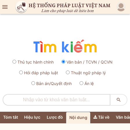

Thủ tục hành chính
Văn bản / TCVN / QCVN
Hỏi đáp pháp luật
Thuật ngữ pháp lý
Bản án/Quyết định
Án lệ

Tóm tắt
Hiệu lực
Lược đồ
Tải về
Văn bả
Nội dung