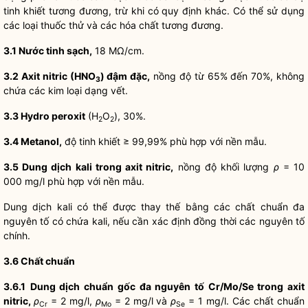
tinh khiết tương đương, trừ khi có quy định khác. Có thể sử dụng
các loại thuốc thử và các hóa chất tương đương.
3.1
Nước tinh sạch,
18 MΩ/cm.
3.2
Axit nitric (HNO
) đậm đặc,
nồng độ từ 65% đến 70%, không
3
chứa các kim loại dạng vết.
3.3 Hydro peroxit
(H
O
), 30%.
2
2
3.4
Metanol,
độ tinh khiết ≥ 99,99% phù hợp với nền mẫu.
3.5
Dung dịch kali trong axit nitric,
nồng độ khối lượng
ρ
= 10
000 mg/l phù hợp với nền mẫu.
Dung dịch kali có thể được thay thế bằng các chất chuẩn đa
nguyên tố có chứa kali, nếu cần xác định đồng thời các nguyên tố
chính.
3.6
Chất chuẩn
3.6.1
Dung dịch chuẩn gốc đa nguyên tố Cr/Mo/Se trong axit
nitric,
ρ
= 2 mg/l,
ρ
= 2 mg/l và
ρ
= 1 mg/l. Các chất chuẩn
Cr
Mo
Se