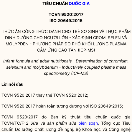
TIÊU CHUẨN
QUỐC GIA
TCVN 9520:2017
ISO 20649:2015
THỨC ĂN CÔNG THỨC DÀNH CHO TRẺ SƠ SINH VÀ THỰC PHẨM
DINH DƯỠNG CHO NGƯỜI LỚN - XÁC ĐỊNH GROM, SELEN VÀ
MOLYPDEN - PHƯƠNG PHÁP ĐO PHỔ KHỐI LƯỢNG PLASMA
CẢM ỨNG CAO TẦN (ICP-MS)
Infant formula and adult nutritionals - Determination of chromium,
selenium and molybdenum - Inductively coupled plasma mass
spectrometry (ICP-MS)
Lời nói đầu
TCVN 9520:2017 thay thế TCVN 9520:2012;
TCVN 9520:2017 hoàn toàn tương đương với ISO 20649:2015;
TCVN 9520:2017 do Ban kỹ thuật tiêu chuẩn
quốc gia
TCVN/TC/F12
Sữa và sản phẩm sữa
biên soạn
, Tổng cục Tiêu
chuẩn Đo lường Chất lượng đề nghị, Bộ Khoa học và Công nghệ