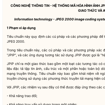
CÔNG NGHỆ THÔNG TIN -
HỆ THỐNG MÃ HÓA HÌNH ẢNH JP
GIAO THỨC VÀ A
Information technology - JPEG 2000 image coding syst
1 Phạm vi áp dụng
Tiêu chuẩn này quy định các cú pháp và các phương pháp để t
JPEG 2000.
Trong tiêu chuẩn này, các cú pháp và các phương pháp xác đ
''JPIP", và các ứng dụng tương tác sử dụng JPIP được gọi là "h
JPIP chỉ ra một giao thức bao gồm một loạt các tương tác có
liệu đặc tả tập tin ảnh, cấu trúc và một phần hoặc toàn bộ d
mạng truyền thông. Tiêu chuẩn này bao gồm khái niệm về ngữ 
truyền chúng sử dụng các phương thức truyền tải mạng hiện có
Với JPIP, các nhiệm vụ sau đây có thể được đáp ứng theo các 
- Khả năng trao đổi;
- Khả năng truy vấn sử dụng trong một phiên;