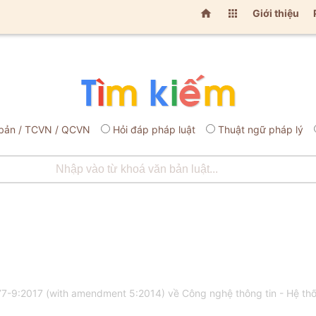


Giới thiệu
bản / TCVN / QCVN
Hỏi đáp pháp luật
Thuật ngữ pháp lý
7-9:2017 (with amendment 5:2014) về Công nghệ thông tin - Hệ thố