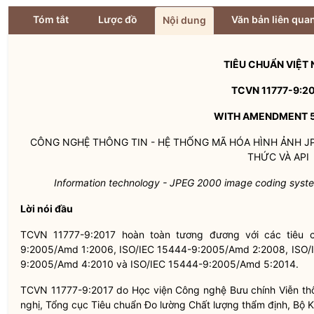
Tóm tắt
Lược đồ
Văn bản liên qua
Nội dung
TIÊU CHUẨN VIỆT
TCVN 11777-9:2
WITH AMENDMENT 5
CÔNG NGHỆ THÔNG TIN - HỆ THỐNG MÃ HÓA HÌNH ẢNH JP
THỨC VÀ API
Information technology - JPEG 2000 image coding syst
Lời nói đầu
TCVN 11777-9:2017 hoàn toàn tương đương với các tiêu c
9:2005/Amd 1:2006, ISO/IEC 15444-9:2005/Amd 2:2008, ISO/
9:2005/Amd 4:2010 và ISO/IEC 15444-9:2005/Amd 5:2014.
TCVN 11777-9:2017 do Học viện Công nghệ Bưu chính Viễn t
nghị, Tổng cục Tiêu chuẩn Đo lường Chất lượng thẩm định, Bộ