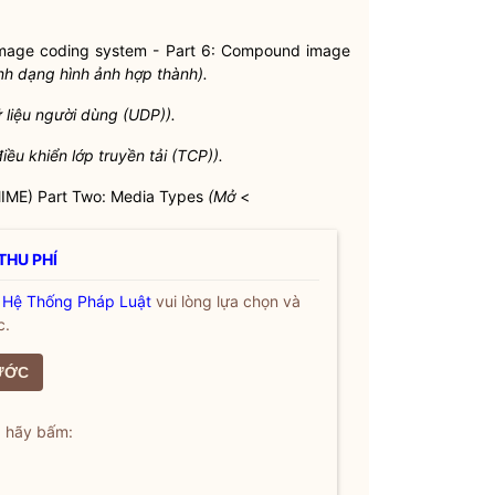
image coding system - Part 6: Compound image
nh dạng hình ảnh hợp thành).
ữ liệu người dùng (UDP)).
iều khiển lớp truyền tải (TCP)).
(MIME) Part Two: Media Types
(M
ở
<
THU PHÍ
a
Hệ Thống Pháp Luật
vui lòng lựa chọn và
c.
ƯỚC
, hãy bấm: