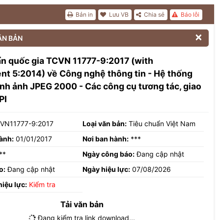
Bản in
Lưu VB
Chia sẻ
Báo lỗi

ĂN BẢN
n quốc gia TCVN 11777-9:2017 (with
t 5:2014) về Công nghệ thông tin - Hệ thống
nh ảnh JPEG 2000 - Các công cụ tương tác, giao
PI
VN11777-9:2017
Loại văn bản:
Tiêu chuẩn Việt Nam
ành:
01/01/2017
Nơi ban hành:
***
**
Ngày công báo:
Đang cập nhật
o:
Đang cập nhật
Ngày hiệu lực:
07/08/2026
hiệu lực:
Kiểm tra
Tải văn bản
Đang kiểm tra link download...