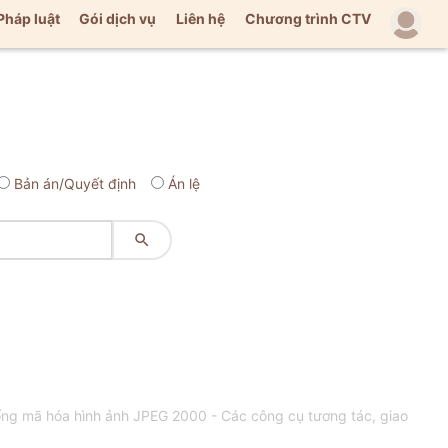
Pháp luật
Gói dịch vụ
Liên hệ
Chương trình CTV
Bản án/Quyết định
Án lệ

ng mã hóa hình ảnh JPEG 2000 - Các công cụ tương tác, giao