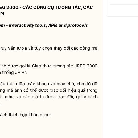
EG 2000 -
CÁC C
Ô
NG CỤ TƯƠNG TÁC,
CÁC
PI
em -
Interactivity tools, APIs and protocols
ruy vấn từ xa và tùy chọn thay đổi các dòng mã
ịnh được gọi là Giao thức tương tác JPEG 2000
ệ thống JPIP".
 cấu trúc giữa máy khách và máy chủ, nhờ đó dữ
òng mã ảnh có thể được trao đổi hiệu quả trong
nghĩa và các giá trị được trao đổi, gợi ý cách
.
cách thích hợp khác nhau: