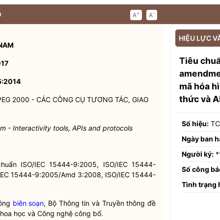
n
+
-
A
A
HIỆU LỰC V
 NAM
Tiêu chuẩ
017
amendmen
:2014
mã hóa hì
thức và A
EG 2000 - CÁC CÔNG CỤ TƯƠNG TÁC, GIAO
Số hiệu:
TC
em -
Interactivity tools, APIs and protocols
Ngày ban h
Người ký:
*
huẩn ISO/IEC 15444-9:2005, ISO/IEC 15444-
Số công bá
IEC 15444-9:2005/Amd 3:2008, ISO/IEC 15444-
Tình trạng 
hông
biên soạn
, Bộ Thông tin và Truyền thông đề
 Khoa học và Công nghệ công bố.