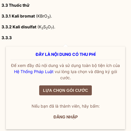
3.3 Thuốc thử
3.3.1
Kali bromat
(KBrO
).
3
3.3.2
Kali d
i
sulfat
(K
S
O
).
2
2
7
3.3.3
ĐÂY LÀ NỘI DUNG CÓ THU PHÍ
Để xem đầy đủ nội dung và sử dụng toàn bộ tiện ích của
Hệ Thống Pháp Luật
vui lòng lựa chọn và đăng ký gói
cước.
LỰA CHỌN GÓI CƯỚC
Nếu bạn đã là thành viên, hãy bấm:
ĐĂNG NHẬP