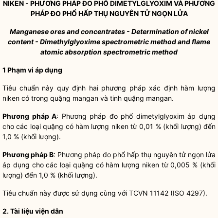
NIKEN - PHƯƠNG PHÁP ĐO PH
Ổ
DIMETYLGLYOXIM VÀ PHƯƠNG
PHÁP ĐO PH
Ổ
H
Ấ
P THỤ NGUYÊN T
Ử
NGỌN LỬA
Manganese ores and concentrates - Determination o
f
nickel
content - Dimethylglyoxime spectrometric method and
fl
ame
atomic absorption spectrometric method
1 Phạm vi áp dụng
Tiêu chuẩn này quy định hai phương pháp xác định hàm lượng
niken có trong quặng mangan và tinh quặng mangan.
Phương pháp A
: Phương pháp đo phổ dimetylglyoxim áp dụng
cho các loại quặng có hàm lượng niken từ 0,01 % (khối lượng) đến
1,0 % (khối lượng).
Phương pháp B
: Phương pháp đo phổ hấp thụ nguyên tử ngọn lửa
áp dụng cho các loại quặng có hàm lượng niken từ 0,005 % (khối
lượng) đến 1,0 % (khối lượng).
Tiêu chuẩn này được sử dụng cùng với TCVN 11142 (ISO 4297).
2. Tài liệu viện dẫn