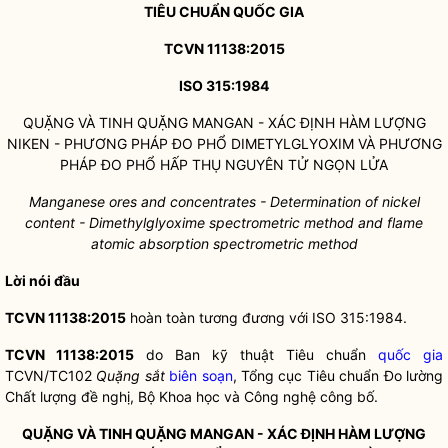
TIÊU CHUẨN
QUỐC GIA
TCVN 11138:2015
ISO 315:1984
QUẶNG VÀ TINH QUẶNG MANGAN - XÁC ĐỊNH HÀM LƯỢNG
NIKEN - PHƯƠNG PHÁP ĐO PHỔ DIMETYLGLYOXIM VÀ PHƯƠNG
PHÁP ĐO PHỔ HẤP THỤ NGUYÊN TỬ NGỌN LỬA
Manganese ores and concentrates - Determination o
f
nickel
content - Dimethylglyoxime spectrometric method and
fl
ame
atomic absorption spectrometric method
Lời nói đầu
TCVN 11138:2015
hoàn toàn tương đương với ISO 315:1984.
TCVN 11138:2015
do Ban kỹ thuật Tiêu chuẩn
quốc gia
TCVN/TC102
Quặng sắt
biên soạn
, Tổng cục Tiêu chuẩn Đo lường
Chất lượng đề nghị, Bộ Khoa học và Công nghệ công bố.
QUẶNG VÀ TINH QUẶNG MANGAN - XÁC ĐỊNH HÀM LƯỢNG