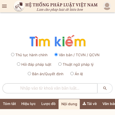

Thủ tục hành chính
Văn bản / TCVN / QCVN
Hỏi đáp pháp luật
Thuật ngữ pháp lý
Bản án/Quyết định
Án lệ

Tóm tắt
Hiệu lực
Lược đồ
Tải về
Văn bả
Nội dung