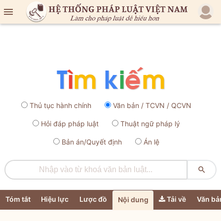

Thủ tục hành chính
Văn bản / TCVN / QCVN
Hỏi đáp pháp luật
Thuật ngữ pháp lý
Bản án/Quyết định
Án lệ

Tóm tắt
Hiệu lực
Lược đồ
Tải về
Văn bả
Nội dung