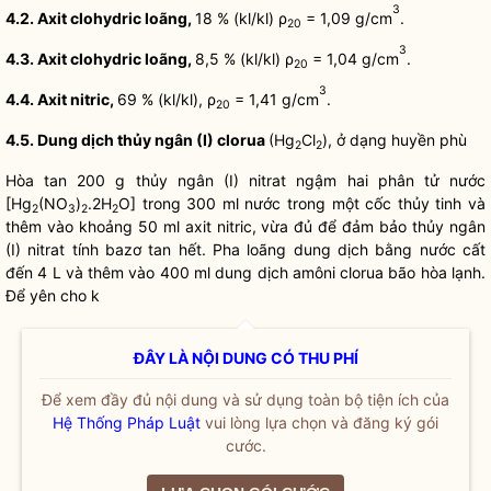
3
4.2. Axit clohydric loãng,
18 % (kl/kl) ρ
= 1,09 g/cm
.
20
3
4.3. Axit clohydric loãng,
8,5 % (kl/kl) ρ
= 1,04 g/cm
.
20
3
4.4. Axit nitric,
69 % (kl/kl), ρ
= 1,41 g/cm
.
20
4.5. Dung dịch thủy ngân (I) clorua
(Hg
Cl
), ở dạng huyền phù
2
2
Hòa tan 200 g thủy ngân (I) nitrat ngậm hai phân tử nước
[Hg
(NO
)
.2H
O] trong 300 ml nước trong một cốc thủy tinh và
2
3
2
2
thêm vào khoảng 50 ml axit nitric, vừa đủ để đảm bảo thủy ngân
(I) nitrat tính bazơ tan hết. Pha loãng dung dịch bằng nước cất
đến 4 L và thêm vào 400 ml dung dịch amôni clorua bão hòa lạnh.
Để yên cho k
ĐÂY LÀ NỘI DUNG CÓ THU PHÍ
Để xem đầy đủ nội dung và sử dụng toàn bộ tiện ích của
Hệ Thống Pháp Luật
vui lòng lựa chọn và đăng ký gói
cước.