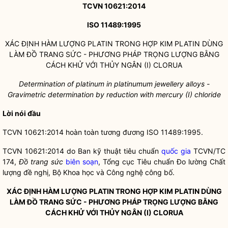
TCVN 10621:2014
ISO 11489:1995
XÁC ĐỊNH HÀM LƯỢNG PLATIN TRONG HỢP KIM PLATIN DÙNG
LÀM ĐỒ TRANG SỨC - PHƯƠNG PHÁP TRỌNG LƯỢNG BẰNG
CÁCH KHỬ VỚI THỦY NGÂN (I) CLORUA
Determination of platinum in platinumum jewellery alloys -
Gravimetric determination by reduction with mercury (I) chloride
Lời nói đầu
TCVN 10621:2014 hoàn toàn tương đương ISO 11489:1995.
TCVN 10621:2014 do Ban kỹ thuật tiêu chuẩn
quốc gia
TCVN/TC
174,
Đồ trang sức
biên soạn
, Tổng cục Tiêu chuẩn Đo lường Chất
lượng đề nghị, Bộ Khoa học và Công nghệ công bố.
XÁC ĐỊNH HÀM LƯỢNG PLATIN TRONG HỢP KIM PLATIN DÙNG
LÀM ĐỒ TRANG SỨC - PHƯƠNG PHÁP TRỌNG LƯỢNG BẰNG
CÁCH KHỬ VỚI THỦY NGÂN (I) CLORUA