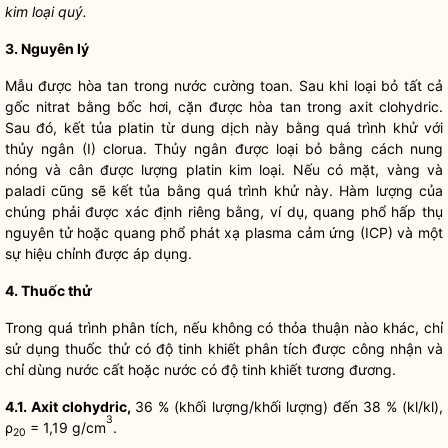
kim loại quý.
3. Nguyên lý
Mẫu được hòa tan trong nước cường toan. Sau khi loại bỏ tất cả
gốc nitrat bằng bốc hơi, cặn được hòa tan trong axit clohydric.
Sau đó, kết tủa platin từ dung dịch này bằng quá trình khử với
thủy ngân (I) clorua. Thủy ngân được loại bỏ bằng cách nung
nóng và cân được lượng platin kim loại. Nếu có mặt, vàng và
paladi cũng sẽ kết tủa bằng quá trình khử này. Hàm lượng của
chúng phải được xác định riêng bằng, ví dụ, quang phổ hấp thụ
nguyên tử hoặc quang phổ phát xạ plasma cảm ứng (ICP) và một
sự hiệu chỉnh được áp dụng.
4. Thuốc thử
Trong quá trình phân tích, nếu không có thỏa thuận nào khác, chỉ
sử dụng thuốc thử có độ tinh khiết phân tích được công nhận và
chỉ dùng nước cất hoặc nước có độ tinh khiết tương đương.
4.1. Axit clohydric,
36 % (khối lượng/khối lượng) đến 38 % (kl/kl),
3
ρ
= 1,19 g/cm
.
20