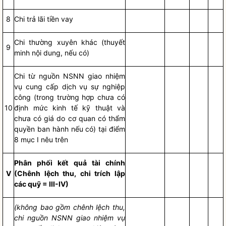
8
Chi trả lãi tiền vay
Chi thường xuy
ê
n khác (thuyết
9
minh nội dung, n
ế
u có)
Chi từ nguồn NSNN giao nhiệm
vụ cung cấp
dịch vụ sự nghiệp
công
(trong trường hợp chưa có
10
định mức kinh t
ế
kỹ thuật và
chưa có giá do cơ quan có thẩm
quyền
ban hành nếu có) tại
điểm
8 mục I n
ê
u trên
Phân phối kết quả tài chính
V
(Chênh lệch thu, chi trích lập
các quỹ = III-IV)
(không
b
ao gồm chênh lệch thu,
chi nguồn NSNN giao nhiệm vụ