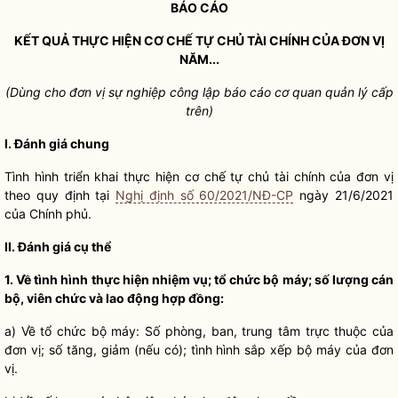
BÁO CÁO
KẾT QUẢ THỰC HIỆN CƠ CHẾ TỰ CHỦ TÀI CHÍNH CỦA ĐƠN VỊ
NĂM...
(Dùng cho đơn vị sự nghiệp công lập
bá
o c
á
o cơ quan quản lý cấp
trên)
I
. Đánh giá chung
Tình hình triển khai thực hiện cơ chế tự chủ tài chính của đơn vị
theo quy định tại
Nghị định số 60/2021/NĐ-CP
ngày 21/6/2021
của Chính phủ.
II. Đánh g
i
á cụ thể
1. Về tình hình thực hiện nhiệm vụ; tổ chức bộ máy; số lượng cán
bộ, viên chức và lao động hợp đồng:
a)
V
ề tổ chức bộ máy:
S
ố phòng, ban, trung tâm trực thuộc của
đơn vị; số tăng, giảm (nếu có); tình h
ì
nh s
ắ
p x
ế
p bộ máy của đơn
vị.