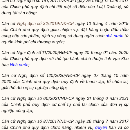
C
ă
n cứ Nghị định số 15
1
/2017/NĐ-CP ngày 26 tháng 12 n
ă
m 2017
của Chính phủ quy định chi tiết một số điều của Luật Qu
ả
n lý, sử
dụng tài sản công;
Căn cứ
Nghị định số 32/2019/NĐ-CP
ngày 10 tháng 4 n
ă
m 2019
của Chính phủ quy định giao nhiệm vụ, đặt hàng hoặc đ
ấ
u th
ầ
u
cung c
ấ
p s
ả
n ph
ẩ
m, dịch vụ công sử dụng ngân sách
nhà nước
từ
nguồn kinh phí chi thường xuyên;
Căn cứ Nghị định số
11
/2020/NĐ-CP ngày 20 tháng 01 n
ă
m 2020
của Chính phủ quy định v
ề
thủ tục hành chính thuộc lĩnh vực Kho
bạc
Nhà nước
;
Căn cứ Nghị định số
1
20/2020/NĐ-CP ngày 07 tháng 10 n
ă
m
2020 của Chính phủ quy định quy định về thành lập
,
tổ chức lại,
giải th
ể
đ
ơ
n vị sự nghiệp công lập;
Căn cứ Nghị định số 60/202
1
/NĐ-CP ngày 21 thán
g
6 năm 2021
của Chính phủ quy định cơ chế tự ch
ủ
tài chính của đơn vị sự
nghiệp công lập;
C
ă
n cứ Nghị định số 87/2017/N
Đ
-CP ngày 26 th
á
ng 7 năm 2017
của Chính phủ quy định chức n
ă
ng, nhiệm vụ,
quyền
hạn và cơ