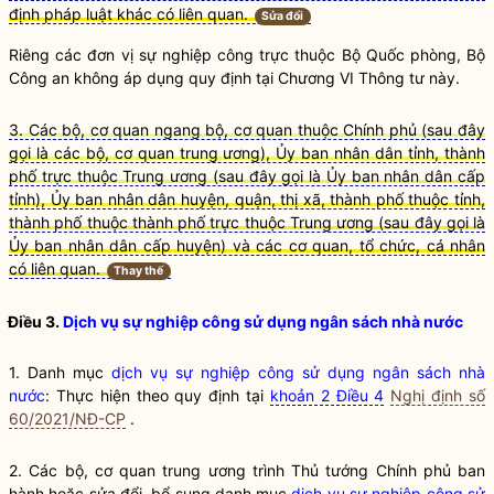
định pháp luật khác có liên quan.
Sửa đổi
Riêng các đơn vị sự nghiệp công trực thuộc Bộ Quốc phòng, Bộ
Công an không áp dụng quy định tại Chương VI Thông tư này.
3. Các bộ, cơ quan ngang bộ, cơ quan thuộc Chính phủ (sau đây
gọi là các bộ, cơ quan trung ương), Ủy ban nhân dân tỉnh, thành
phố trực thuộc Trung ương (sau
đ
ây gọi là Ủy ban nhân dân cấp
tỉnh), Ủy ban nhân dân huyện, quận, thị xã, thành phố thuộc tỉnh,
thành phố thuộc thành phố trực thuộc Trung ương (sau đây gọi là
Ủy ban nhân dân cấp huyện) và các cơ quan, tổ chức, cá nhân
có liên quan.
Thay thế
Điều 3.
Dịch vụ sự nghiệp công sử dụng ngân sách nhà nước
1. Danh mục
dịch vụ sự nghiệp công sử dụng ngân sách nhà
nước
: Thực hiện theo quy định tại
khoản 2 Điều 4
Nghị định số
60/2021/NĐ-CP
.
2. Các bộ, cơ quan trung ương trình Thủ tướng Chính phủ ban
hành hoặc sửa đổi, bổ sung danh mục
dịch vụ sự nghiệp công sử