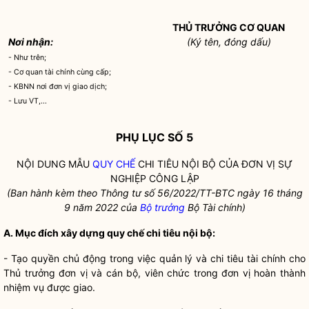
THỦ TRƯỞNG CƠ QUAN
Nơi nhận:
(Ký tên, đóng dấu)
- Như trên;
- Cơ quan tài chính cùng cấp;
- KBNN nơi đơn vị giao dịch;
- Lưu VT,...
PHỤ LỤC SỐ 5
NỘI DUNG MẪU
QUY CHẾ
CHI TIÊU NỘI BỘ CỦA ĐƠN VỊ SỰ
NGHIỆP CÔNG LẬP
(Ban hành kèm theo Thông
tư
số 56/2022/TT-BTC ngày
1
6 tháng
9 năm 2022 của
Bộ trưởng
Bộ Tài chính)
A. Mục đích xây dựng
quy chế
chi tiêu nội bộ:
- Tạo quyền chủ động trong việc quản lý và chi tiêu tài chính cho
Thủ trưởng đơn vị và cán bộ, viên chức trong đơn vị hoàn thành
nhiệm vụ được giao.