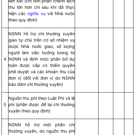
liên kết (ch
ỉ
tính phần chênh lệch
thu lớn hơn chi sau khi
đ
ã thực
hiện các
nghĩa vụ
với
Nhà nước
theo quy định)
NSNN hỗ trợ chi thường xuyên
giao tự chủ trên cơ sở nhiệm vụ
dược
Nhà nước
giao, s
ố
lượng
người làm việc hư
ở
ng lương từ
4
NSNN và định mức phân bổ dự
toán được cấp có thẩm
quyền
phê duyệt và các khoản thu của
đ
ơ
n v
ị
(đối với đơn vị do NSNN
bảo đảm chi thường xuyên)
Nguồn thu phí theo Luật Phí v
à
lệ
5
phí (phần được để lại chi thường
xuy
ê
n theo quy định)
NSNN h
ỗ
trợ một phần chi
thường xuyên, do nguồn thu phí