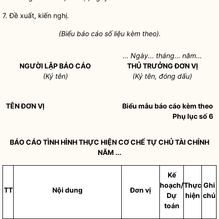
7. Đề xuất, kiến nghị.
(Biểu báo c
á
o số liệu kèm theo).
... Ngày... tháng... n
ă
m...
NGƯỜI LẬP BÁO CÁO
T
H
Ủ TRƯỞNG ĐƠN VỊ
(K
ý
tên)
(K
ý
tên, đ
ó
ng d
ấ
u)
TÊN ĐƠN VỊ
Biểu mẫu báo cáo kèm theo
Phụ lục số 6
BÁO CÁO TÌNH HÌNH THỰC HIỆN CƠ CHẾ TỰ CHỦ TÀI CHÍNH
NĂM ...
Kế
hoạch/
Thực
Ghi
TT
Nội dung
Đơn vị
Dự
hiện
chú
toán