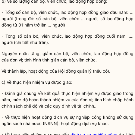
b)
V
ề số lượng cán bộ, viên chức, lao động hợp đồng:
- Tổng số cán bộ, viên chức, lao động hợp đồng giao đầu năm: ...
người (trong đó: số cán bộ, viên chức ... người; số lao động hợp
đồng từ 01 năm trở lên ... người)
- Tổng số cán bộ, viên chức, lao động hợp đồng cuối năm: ....
người (chi tiết như trên).
Nguyên nhân tăng, giảm cán bộ, viên chức, lao động hợp đồng
của đơn vị; tình hình tinh giản cán bộ, viên chức.
V
ề thành lập, hoạt động của Hội đồng quản lý (nếu có).
c)
V
ề thực hiện nhiệm vụ được giao:
- Đánh gi
á
chung về kết quả thực hiện nhiệm vụ được giao trong
năm, mức độ hoàn thành nhiệm vụ của đơn vị; tình hình ch
ấ
p hành
chính sách chế độ v
à
các quy định về tài chính...
-
V
ề thực hiện hoạt động
dịch vụ sự nghiệp công không sử dụng
ngân sách nhà nước
(NSNN); hoạt động dịch vụ khác.
-
V
ề thực hiện nhiệm vụ cung cấp
dịch vụ sự nghiệp công
do
Nhà