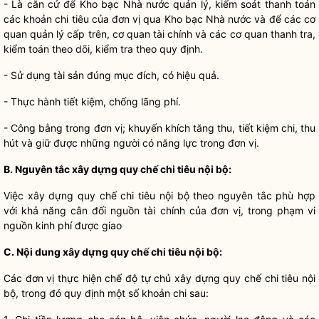
- Là căn cứ để Kho bạc
Nhà nước
quản lý, kiểm soát thanh toán
các khoản chi tiêu của đơn vị qua Kho bạc
Nhà nước
và để các cơ
quan quản lý cấp trên, cơ quan tài chính và các cơ quan thanh tra,
kiểm toán theo dõi, kiểm tra theo quy định.
- Sử dụng tài sản đúng mục đích, c
ó
hiệu quả.
- Thực hành tiết kiệm, chống l
ã
ng phí.
- Công bằng trong đơn vị; khuyến khích tăng thu, tiết kiệm chi, thu
hút và giữ được những người có n
ă
ng lực trong đơn vị.
B. Nguyên tắc xây dựng
quy chế
chi tiêu nội bộ:
Việc xây dựng
quy chế
chi tiêu nội bộ theo nguyên tắc phù hợp
với khả năng cân đối nguồn tài chính của đơn vị, trong phạm vi
nguồn kinh phí được giao
C
. Nộ
i
dung xây dựng
quy chế
chi tiêu nộ
i
bộ:
Các đơn vị thực hiện chế độ tự chủ xây dựng
quy chế
chi tiêu nội
bộ, trong đó quy định một số khoản chi sau: