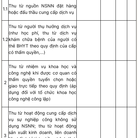
Thu từ nguồn NSNN
đ
ặt hàng
1.1
hoặc
đ
ấu thầu cung cấp dịch vụ
Thu từ người thụ hư
ở
ng dịch vụ
(như học ph
í
, thu t
ừ
dịch vụ
1.2
khám chữa bệnh của người có
th
ẻ
BHYT theo quy định của cấp
có thẩm
quyền
,...)
Thu từ nhiệm vụ khoa học và
công nghệ khi được cơ quan có
thẩm
quyền
tuyển chọn hoặc
2
giao trực tiếp theo quy định (áp
dụng đối với tổ chức khoa học
công nghệ công lập)
Th
u từ hoạt động cung cấp
dịch
vụ sự nghiệp công
không
s
ử
dụng NSNN; thu từ hoạt động
sản xuất kinh doanh,
liên doanh
3