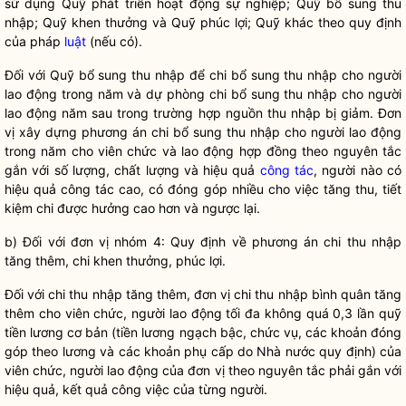
sử dụng Quỹ phát triển hoạt động sự nghiệp; Quỹ bổ sung thu
nhập; Quỹ khen thưởng và Quỹ phúc lợi; Quỹ khác theo quy định
của pháp
luật
(nếu có).
Đối với Quỹ bổ sung thu nhập để chi bổ sung thu nhập cho người
lao động trong năm và dự phòng chi bổ sung thu nhập cho người
lao động năm sau trong trường hợp nguồn thu nhập bị giảm. Đơn
vị xây dựng phương án chi bổ sung thu nhập cho người lao động
trong năm cho viên chức và lao động hợp đ
ồ
ng theo nguyên tắc
gắn với số lượng, chất lượng và hiệu quả
công tác
, người nào có
hiệu quả
công tác
cao, có
đ
óng góp nhi
ề
u cho việc t
ă
ng thu, tiết
kiệm chi
đ
ược hưởng cao hơn và ngược lại.
b) Đối với đơn vị nhóm 4: Quy định về phương án chi thu nhập
tăng thêm, chi khen thưởng, phúc lợi.
Đối với chi thu nhập tăng thêm, đơn vị chi thu nhập bình quân tăng
thêm cho viên chức, người lao động tối đa không quá 0,3 lần quỹ
tiền lương cơ bản (tiền lương ngạch bậc, chức vụ, các khoản đ
ó
ng
góp theo lương và các khoản phụ cấp do
Nhà nước
quy định) của
viên chức, người lao động của đơn vị theo nguyên t
ắ
c phải gắn với
hiệu quả, kết quả công việc của từng người.