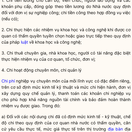
1. Chi tiền lương cho cán bộ, viên chức, người lao động và các
khoản phụ cấp, đóng góp theo tiền lương do
Nhà nước
quy định
đối với đơn vị sự nghiệp công; chi tiền công theo hợp đồng vụ việc
(nếu có);
2. Chi thực hiện các nhiệm vụ khoa học và công nghệ khi được cơ
quan có thẩm
quyền
tuyền chọn hoặc giao trực tiếp theo quy định
của pháp
luật
về khoa học và công nghệ;
3. Chi thuê chuyên gia, nhà khoa học, người có tài năng
đ
ặc biệt
thực hiện nhiệm vụ của cơ quan, tổ chức, đơn vị;
4. Chi hoạt động chuyên môn, chi quản lý
Chi phí
nghiệp vụ chuyên môn của mỗi lĩnh vực có đặc điểm riêng,
trên cơ sở định mức kinh tế kỹ thuật và mức chi hiện hành, đơn vị
xây dựng
quy chế
quản lý, thanh toán các khoản chi nghiệp vụ
cho phù hợp khả năng nguồn tài chính và bảo đảm hoàn thành
nhiệm vụ được giao. Trong đó:
a) Đối với các nội dung chi đã có
đị
nh mức kinh tế - kỹ thuật, chế
độ chi theo quy định của cơ quan nhà nước có thẩm
quyền
, căn
cứ yêu cầu thực tế, mức giá thực tế trên thị trường
địa bàn
địa