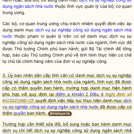
dụng ngân sách nhà nước
thuộc lĩnh vực quản lý của bộ, cơ quan
trung ương.
Các bộ, cơ quan trung ương chịu trách nhiệm quyết định việc áp
dụng danh mục
dịch vụ sự nghiệp công sử dụng ngân sách nhà
nước
thuộc phạm vi quản lý trên cơ sở danh mục
dịch vụ sự
nghiệp công sử dụng ngân sách nhà nước
của ngành, lĩnh vực đã
được Thủ tướng Chính phủ ban hành; gửi Bộ Tài chính để tổng
hợp, báo cáo Thủ tướng Chính phủ về tình hình thực hiện cơ ch
ế
tự chủ tài chính hàng năm của đơn vị sự nghiệp công.
3. Ủy ban nhân dân cấp tỉnh c
ă
n cứ danh mục dịch vụ sự nghiệp
công sử dụng ngân sách nhà nước của ngành, lĩnh vực đã được
cấp có thẩm quyền ban hành, trường hợp danh mục hiện hành
phù hợp với quy định tại
điểm a khoản 2 Điều 4
Nghị định số
60/2021/NĐ-CP
quyết định việc tiếp tục thực hiện danh mục
dịch
vụ sự nghiệp công sử dụng ngân sách nhà nước
đã được cấp có
thẩm
quyền
ban hành.
Bỏ từ/cụm từ
Trường hợp cần thiết sửa
đ
ổi, bổ sung hoặc ban hành danh mục
dịch vụ chi tiết dịch vụ sự nghiệp công sử dụng ngân sách nhà