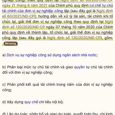
ngày 21 tháng 6 năm 2021
của Chính phủ quy định
cơ chế tự chủ
tài chính của đơn vị sự nghiệp công
lập (sau đây gọi là
Nghị định
số 60/2021/NĐ-CP
); hướng dẫn về xử lý tài sản, tài chính khi tổ
chức lại, giải thể đơn vị sự nghiệp công theo quy định tại
Nghị
định số 120/2020/NĐ-CP
ngày 07 tháng 10 năm 2020 của Chính
phủ quy định về thành lập, tổ chức lại, giải thể đơn vị sự nghiệp
công lập (sau đây gọi là
Nghị định số 120/2020/NĐ-CP
), gồm:
Bổ sung
a)
Dịch vụ sự nghiệp công sử dụng ngân sách nhà nước
;
b) Phân loại mức tự chủ tài chính và giao
quyền
tự chủ tài chính
đối với đơn vị sự nghiệp công;
c) Phân ph
ố
i kết qu
ả
tài chính trong năm của đơn vị sự nghiệp
công;
d) Xây dựng
quy chế
chi tiêu nội bộ;
đ) Lập dự toán, phân b
ổ
và giao dự toán, quyết toán thu, chi kinh