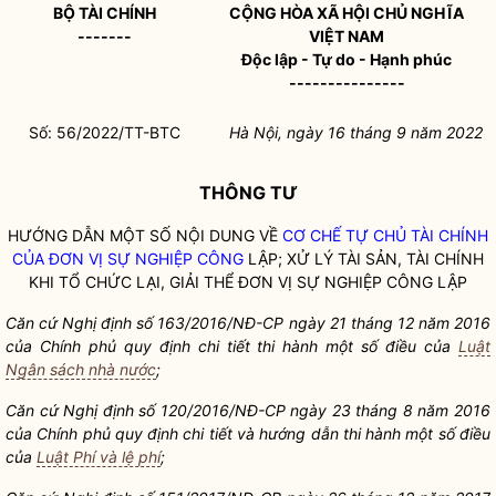
BỘ TÀI CHÍNH
CỘNG HÒA XÃ HỘI CHỦ NGHĨA
-------
VIỆT NAM
Độc lập - Tự do - Hạnh phúc
---------------
Số: 56/2022
/T
T-BTC
Hà Nội, ngày 16 tháng 9 năm 2022
THÔNG TƯ
HƯỚNG DẪN MỘT SỐ NỘI DUNG VỀ
CƠ CHẾ TỰ CHỦ TÀI CHÍNH
CỦA ĐƠN VỊ SỰ NGHIỆP CÔNG
LẬP; XỬ LÝ TÀI SẢN, TÀI CHÍNH
KHI TỔ CHỨC LẠI, GIẢI THỂ ĐƠN VỊ SỰ NGHIỆP CÔNG LẬP
Căn cứ Nghị định số 163/20
1
6/NĐ-CP ngày 21 tháng 12 năm 2016
của Chính phủ quy định chi tiết thi hành một số điều của
Luật
Ngân sách nhà nước
;
Căn cứ Nghị định s
ố 1
20/2016/NĐ-CP ngày 23 tháng 8 năm 2016
của Chính phủ quy định chi tiết và hướng dẫn thi hành một số điều
của
Luật Phí và lệ phí
;