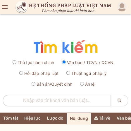

Thủ tục hành chính
Văn bản / TCVN / QCVN
Hỏi đáp pháp luật
Thuật ngữ pháp lý
Bản án/Quyết định
Án lệ

Tóm tắt
Hiệu lực
Lược đồ
Tải về
Văn bả
Nội dung