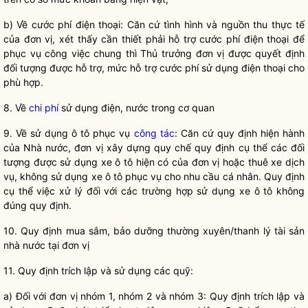
b)
V
ề cước phí điện thoại: Căn cứ tình hình và nguồn thu thực tế
của đơn vị, xét thấy cần thiết phải hỗ
tr
ợ cước phí điện thoại để
phục vụ công việc chung thì Thủ trư
ở
ng đơn vị được quyết định
đối tượng được h
ỗ
trợ, mức hỗ
tr
ợ cước phí sử dụng điện thoại cho
phù hợp.
8. Về
chi phí
sử dụng đi
ệ
n, nước trong cơ quan
9. Về sử dụng ô tô phục vụ
công tác
: Căn cứ quy định hiện hành
của
Nhà nước
, đơn vị xây dựng
quy chế
quy định cụ th
ể
các đối
tượng được sử dụng xe ô tô hiện có của đơn vị hoặc thuê xe dịch
vụ, không sử dụng xe ô tô phục vụ cho nhu cầu cá nhân. Quy định
cụ th
ể
việc xử lý đối với các trường hợp sử dụng xe ô tô không
đúng quy định.
10. Quy định mua sắm, bảo dưỡng thường xuy
ê
n/thanh lý tài sản
nhà nước
tại đơn vị
11. Quy định trích lập và sử dụng các quỹ:
a) Đối với đơn vị nhóm 1, nhóm 2 và nhóm 3: Quy định
tr
ích lập và