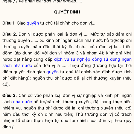
ngày
/
/
về phân loại đơn vị sự nghiệp.....
QUYẾT ĐỊNH
Điều 1.
Giao
quyền
tự chủ tài chính cho đơn vị...
Điều 2.
Đơn vị được phân loại là đơn vị .... Mức tự bảo đảm chi
thường xuyên
……
%. Kinh phí ngân sách nhà nước hỗ trợ/cấp chi
thường xuyên năm đầu thời kỳ ổn định... của đơn vị là... triệu
đồng (áp dụng đối với đơn vị nhóm 3 và nhóm 4); kinh phí Nhà
nước đặt hàng cung cấp
dịch vụ sự nghiệp công sử dụng ngân
sách nhà nước
của đơn vị là
……
triệu đồng (trường hợp tại thời
điểm quyết định giao
quyền
tự chủ tài chính xác định được kinh
phí đặt hàng); nguồn thu phí được để lại chi thường xuyên (nếu
có).
Điều 3.
Căn cứ vào phân loại đơn vị sự nghiệp và kinh phí ngân
sách
nhà nước
hỗ trợ/cấp chi thường xuyên, đặt hàng thực hiện
nhiệm vụ, nguồn thu phí được để lại chi thường xuyên (nếu có)
năm đầu thời kỳ ổn định nêu trên; Thủ trưởng đơn vị có trách
nhiệm tổ chức thực hiện tự chủ tài chính của đơn vị theo quy
định./.