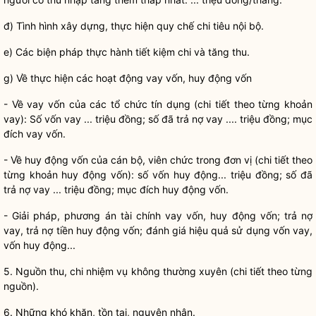
đ) Tình hình xây dựng, thực hiện
quy chế
chi tiêu nội bộ.
e) Các biện pháp thực hành tiết kiệm chi và tăng thu.
g)
V
ề thực hiện các hoạt động vay vốn, huy động vốn
-
V
ề vay vốn của các tổ chức tín dụng (chi tiết theo từng khoản
vay): S
ố
vốn vay ... triệu đồng; s
ố
đã trả nợ vay .... triệu đồng; mục
đích vay vốn.
-
V
ề huy động vốn của cán bộ, viên chức trong đơn vị (chi tiết theo
từng khoản huy động vốn): số vốn huy động... triệu đồng; số đ
ã
trả nợ vay ... triệu đồng; mục đích huy động v
ố
n.
- Giải pháp, phương án tài chính vay vốn, huy động vốn; trả nợ
vay, trả nợ tiền huy động v
ố
n; đánh g
i
á hiệu quả sử dụng v
ố
n vay,
v
ố
n huy động...
5. Nguồn thu, chi nhiệm vụ không thường xuyên (chi tiết theo từng
nguồn).
6. Những khó khăn, tồn tại, nguyên nhân.