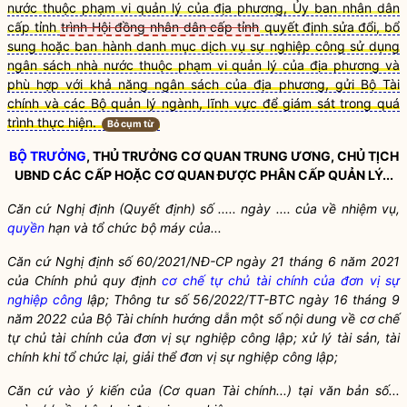
nước thuộc phạm vi qu
ả
n lý của địa phương, Ủy ban nhân dân
cấp tỉnh
trình Hội đồng nhân dân cấp tỉnh
quyết định sửa đổi, bổ
sung hoặc ban hành danh mục dịch vụ sự nghiệp công sử dụng
ngân sách nhà nước thuộc phạm vi quản lý của địa phương và
phù hợp với khả năng ngân sách của địa phương, gửi Bộ Tài
chính và các Bộ quản lý ngành, lĩnh vực đ
ể
giám sát trong quá
trình thực hiện.
Bỏ cụm từ
BỘ TRƯỞNG
, THỦ TRƯỞNG CƠ QUAN TRUNG ƯƠNG, CHỦ TỊCH
UBND CÁC CẤP HOẶC CƠ QUAN ĐƯỢC PHÂN CẤP QUẢN LÝ...
Căn cứ Nghị định (Quyết định) s
ố
..... ngày .... của về nhiệm vụ,
quyền
hạn và tổ chức bộ máy của...
Căn cứ Nghị định số 60/202
1
/NĐ-CP ngày 21 tháng 6 năm 2021
của Chính phủ quy định
cơ chế tự chủ tài chính của đơn vị sự
nghiệp công
lập; Thông tư s
ố
56/2022/TT-BTC ngày 16 tháng 9
năm 2022 của Bộ Tài chính hướng dẫn một số nội dung về
cơ chế
tự chủ tài chính của đơn vị sự nghiệp công
lập; xử lý tài sản, tài
chính khi tổ chức lại, giải th
ể
đơn vị sự nghiệp công lập;
C
ă
n cứ vào ý kiến của (Cơ quan Tài chính...) tại văn bản s
ố
...