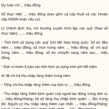
Dự toán chi ... triệu đồng
Số thực hiện .... triệu đồng (bao gồm cả nộp thuế và các khoản
nộp NSNN khác nếu có).
c) Chênh lệch thu, chi thường xuyên trích lập các quỹ (theo số
thực hiện):
……
triệu đồng.
- Tình hình sử dụng các quỹ (chi tiết theo từng quỹ): Số dư đầu
năm ... triệu đồng; số trích trong năm: ... triệu đồng; số chi quỹ
trong năm: ... triệu đồng; số dư chuyển sang năm sau:... triệu
đồng.
- Đơn vị nhóm 4 báo cáo tình hình sử dụng kinh phí tiết kiệm.
d)
V
ề chi trả thu nhập tăng th
ê
m trong năm
- Tổng chi thu nhập tăng thêm của đơn vị: .... triệu đồng
- Thu nhập tăng thêm bình quân của người lao động trong đơn vị:
... triệu đồng/tháng; hệ số t
ă
ng thu nhập bình quân: ... lần; trong
đó: Người có thu nhập tăng thêm cao nhất: ... triệu đồng/tháng;
người có thu nhập tăng thêm th
ấ
p nh
ấ
t: ... triệu đồng/tháng.