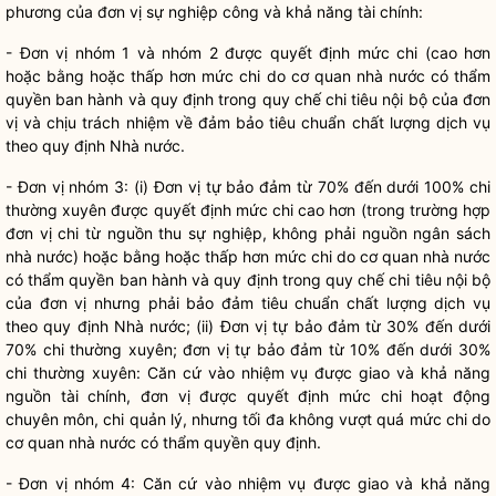
phương của đơn vị sự nghiệp công và khả năng tài chính:
- Đơn vị nhóm 1 và nhóm 2 được quyết định mức chi (cao hơn
hoặc bằng hoặc thấp hơn mức chi do cơ quan
nhà nước
có thẩm
quyền
ban hành và quy định trong
quy chế
chi tiêu nội bộ của đơn
vị và chịu trách nhiệm về đảm bảo tiêu chuẩn chất lượng dịch vụ
theo quy định
Nhà nước
.
- Đơn vị nhóm 3: (i) Đơn vị tự bảo đảm từ 70% đến dưới 100% chi
thường xuyên được quyết định mức chi cao hơn (trong trường hợp
đơn vị chi từ nguồn thu sự nghiệp, không phải nguồn ngân sách
nhà nước
) hoặc bằng hoặc thấp hơn mức chi do cơ quan
nhà nước
có thẩm
quyền
ban hành và quy định trong
quy chế
chi tiêu nội bộ
của đơn vị nhưng phải bảo đảm tiêu chuẩn chất lượng dịch vụ
theo quy định
Nhà nước
; (ii) Đơn vị tự bảo đảm từ 30% đến dưới
70% chi thường xuyên; đơn vị t
ự
bảo đảm từ 10% đến dưới 30%
chi thường xuyên: Căn cứ vào nhiệm vụ được giao và khả năng
nguồn tài chính, đơn vị được quyết định mức chi hoạt động
chuyên môn, chi quản lý, nh
ư
ng tối đa không vượt quá m
ứ
c chi do
cơ quan
nhà nước
có thẩm
quyền
quy định.
- Đơn vị nhóm 4: Căn cứ vào nhiệm vụ được giao và khả năng