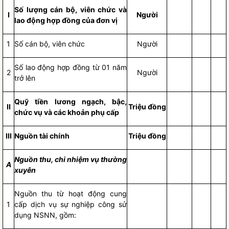
Số lượ
n
g cán bộ, viên chức và
I
Người
lao động hợp
đ
ồng c
ủ
a đơn vị
1
S
ố
cán bộ, vi
ê
n chức
Người
Số lao động hợp
đ
ồng từ 01 năm
2
Người
trở lên
Quỹ tiền lương ngạch, bậc,
II
Triệu đồng
chức vụ và các khoản phụ cấp
III
Nguồn tài chính
Tri
ệ
u đồng
Nguồn thu, chi nhiệm vụ thường
A
xuyên
Nguồn thu từ hoạt động cung
1
cấp
dịch vụ sự nghiệp công
sử
dụng NSNN, gồm: