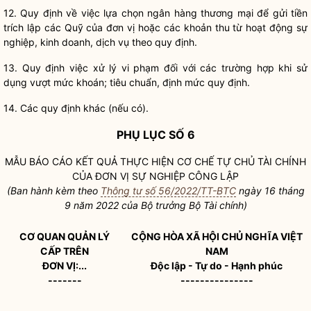
12. Quy định về việc lựa chọn ngân hàng thương mại để gửi tiền
trích lập các Quỹ của đơn vị hoặc các khoản thu từ hoạt động sự
nghiệp, kinh doanh, dịch vụ theo quy định.
13. Quy định việc xử lý vi phạm đối với các trường hợp khi sử
dụng vượt mức khoán; tiêu chuẩn, định mức quy định.
14. Các quy định khác (nếu có).
PHỤ LỤC SỐ 6
MẪU BÁO CÁO KẾT QUẢ THỰC HIỆN
CƠ CHẾ TỰ CHỦ TÀI CHÍNH
CỦA ĐƠN VỊ SỰ NGHIỆP CÔNG
LẬP
(Ban hành kèm theo
Thông tư số 56/2022/TT-BTC
ngày
16
tháng
9 năm 2022 của
Bộ trưởng
Bộ Tài chính)
CƠ QUAN QUẢN LÝ
CỘNG HÒA XÃ HỘI CHỦ NGHĨA VIỆT
C
Ấ
P TRÊN
NAM
ĐƠN VỊ:...
Độc lập - Tự do - Hạnh phúc
-------
---------------