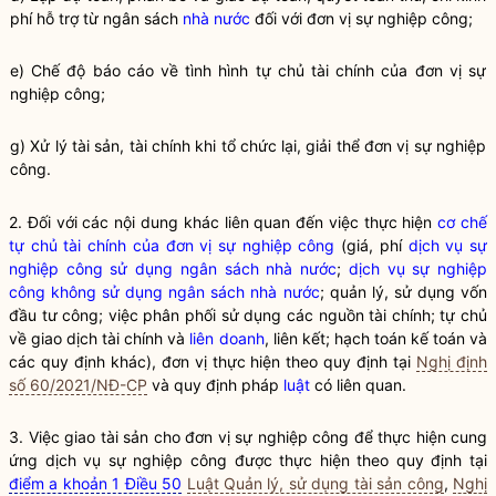
phí hỗ trợ từ ngân sách
nhà nước
đối với đơn vị sự nghiệp công;
e) Chế độ báo cáo về tình hình tự chủ tài chính của đơn vị sự
nghiệp công;
g) Xử lý tài s
ả
n, tài chính khi tổ chức lại, giải thể đơn vị sự nghiệp
công.
2. Đối với các nội dung khác liên quan đến việc thực hiện
cơ chế
tự chủ tài chính của đơn vị sự nghiệp công
(giá, phí
dịch vụ sự
nghiệp công sử dụng ngân sách nhà nước
;
dịch vụ sự nghiệp
công không sử dụng ngân sách nhà nước
; quản lý, sử dụng vốn
đầu tư công; việc phân phối sử dụng các nguồn tài chính; tự chủ
về giao dịch tài chính và
liên doanh
, liên kết; hạch toán kế toán và
các quy định khác), đơn vị thực hiện theo quy định tại
Nghị định
số 60/2021/NĐ-CP
và quy định pháp
luật
có liên quan.
3. Việc giao tài sản cho đơn vị sự nghiệp công để thực hiện cun
g
ứng dịch vụ sự nghiệp công được thực hiện theo quy định tại
điểm a khoản 1 Điều 50
Luật Quản lý, sử dụng tài sản công
,
Nghị