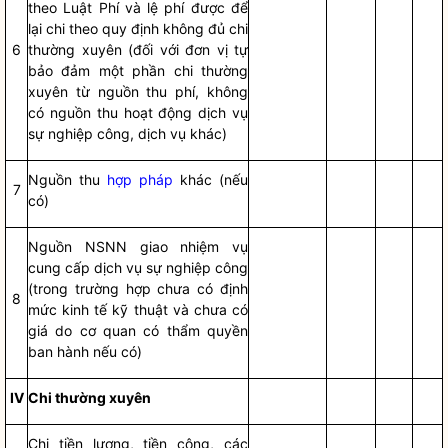
theo Luật Phí và l
ệ
phí được
để
lại chi theo quy định không đủ chi
6
thường xu
yê
n (đối với đơn vị tự
b
ả
o đ
ả
m một phần chi thường
xuyên từ nguồn thu phí, không
có nguồn thu hoạt động
dịch vụ
sự nghiệp công
, dịch vụ khác)
Nguồn thu
hợp pháp
khác (nếu
7
có)
Nguồn NSNN giao nhiệm vụ
cung cấp
dịch vụ sự nghiệp công
(trong trường hợp chưa có định
8
mức kinh tế k
ỹ
thuật và chưa c
ó
giá do cơ quan có thẩm
quyền
ban hành n
ế
u có)
IV
Chi thường xuyên
Chi tiền lương, tiền công, các