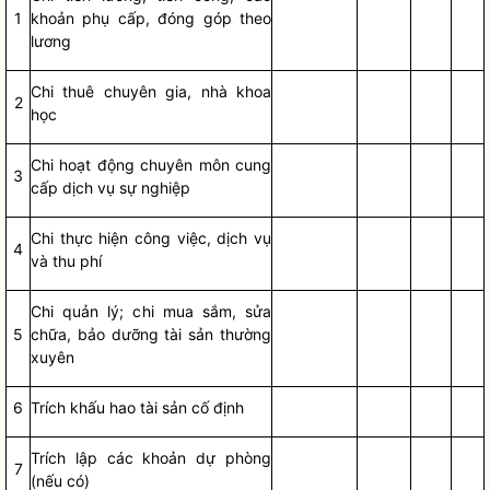
1
khoản phụ cấp, đ
ó
ng g
ó
p theo
lương
Chi thuê chuyên gia, nhà khoa
2
học
Chi hoạt động chuyên môn cung
3
cấp dịch vụ sự nghi
ệ
p
Chi thực hiện công việc, dịch vụ
4
và thu phí
Chi quản lý; chi mua s
ắ
m, s
ử
a
5
ch
ữ
a, b
ả
o dưỡng tài sản thường
xuyên
6
Trích khấu hao tài sản c
ố
định
Trích lập các khoản dự phòng
7
(nếu có)