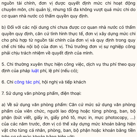
nguồn tài chính, đơn vị được quyết định mức chi hoạt động
chuyên môn, chi quản lý, nhưng tối đa không vượt quá mức chi do
cơ quan nhà nước có thẩm
quyền
quy định.
b) Đối với các nội dun
g
chi chưa được cơ quan nhà nước có thẩm
quyền
quy định, căn cứ tình hình thực tế, đơn vị xây dựng mức chi
cho phù hợp từ nguồn t
à
i chính của đơn vị và quy định trong
quy
chế
chi tiêu nội bộ của đơn vị. Thủ trưởng đơn vị sự nghiệp công
phải chịu trách nhiệm về quyết định của mình.
5. Chi thường xuyên thực hiện công việc, dịch vụ thu phí theo quy
định của pháp
luật
phí, lệ phí (nếu có);
6. Chi
công tác phí
, hội nghị và tiếp khách
7. Sử dụng văn phòng phẩm, điện thoại:
a)
V
ề sử dụng văn phòng phẩm: Căn cứ mức sử dụng văn phòng
phẩm của viên chức, người lao động hoặc từng phòng, ban, bộ
phận (bút viết, giấy in, giấy phô tô, mực in, mực photocopy, ...)
của các năm trước, đơn vị có thể xây dựng mức khoán bằng hiện
vật cho từng cá nhân, phòng, ban, bộ phận hoặc khoán bằng tiền
trên cơ sở mức khoán b
ằ
ng hiện vật;