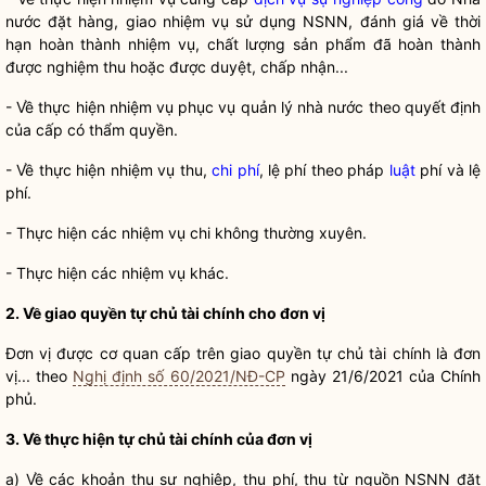
nước
đặt hàng, giao nhiệm vụ sử dụng NSNN, đánh gi
á
về thời
hạn hoàn thành nhiệm vụ, chất lượng sản phẩm đã hoàn thành
được nghiệm thu hoặc được duyệt, ch
ấ
p nhận...
- Về thực hiện nhiệm vụ phục vụ qu
ả
n lý
nhà nước
theo quyết định
của cấp có thẩm
quyền
.
-
V
ề thực hiện nhiệm vụ thu,
chi phí
, lệ phí theo pháp
luật
phí và l
ệ
phí.
- Thực hiện các nhiệm vụ ch
i
không thường xuyên.
- Thực hiện các nhiệm vụ khác.
2. Về giao
quyền
tự chủ tài chính cho đơn vị
Đơn vị được cơ quan cấp trên giao
quyền
tự chủ tài chính là đơn
vị... theo
Nghị định số 60/2021/NĐ-CP
ngày 21/6/2021 của Chính
phủ.
3. Về thực hiện tự chủ tài chính của đơn vị
a)
V
ề các khoản thu sự nghiệp, thu phí, thu từ nguồn NSNN đặt