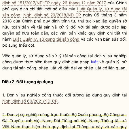
định số 151/2017/NĐ-CP ngày 26 tháng 12 năm 2017
của Chính
phủ quy định chi tiết một số điều của
Luật Quản lý, sử dụng tài
sản công
,
Nghị định số 29/2018/NĐ-CP
ngày 05 tháng 3 năm
2018 của Chính phủ quy định trình tự, thủ tục xác lập quyền sở
hữu toàn dân về tài sản và xử lý đối với tài sản được xác lập
quyền sở hữu toàn dân, các văn bản khác quy định chi tiết thi
hành
Luật Quản lý, sử dụng tài sản công
và các văn bản sửa đổi,
bổ sung (nếu có).
Việc quản lý, sử dụng và xử lý tài sản công tại đơn vị sự nghiệp
công được thực hiện theo quy định của pháp
luật
về quản lý, sử
dụng tài sản công, pháp
luật
về đất đai và pháp
luật
có liên quan.
Điều 2. Đối tượng áp dụng
1. Đơn vị sự nghiệp công thuộc
đ
ối tượng áp dụng quy định tại
Nghị định số 60/2021/NĐ-CP
.
2. Đơn vị sự nghiệp công trực thuộc Bộ Quốc phòng, Bộ Công an;
Đài Truyền hình Việt Nam; Đài Tiếng nói Việt Nam; Thông tấn xã
Việt Nam thực hiện theo quy định tại Thông tư này và các quy