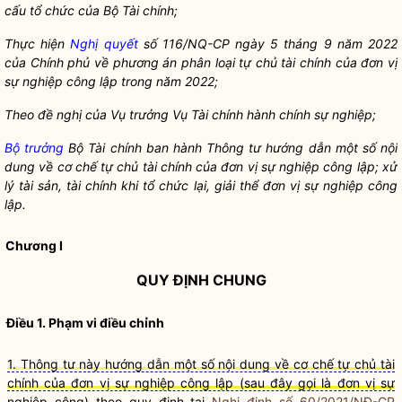
cấu tổ chức của Bộ Tài chính;
Thực hiện
Nghị quyết
số
1
16/NQ-CP ngày 5 tháng 9 n
ă
m 2022
của Chính phủ v
ề
phương án phân loại tự chủ tài chính của đơn vị
sự nghiệp công lập trong năm 2022;
Theo đ
ề
nghị của Vụ trưởng Vụ Tài chính hành chính sự nghiệp;
Bộ trưởng
Bộ Tài chính ban hành Thông tư hướng dẫn một số nội
dung về cơ ch
ế
tự chủ tài chính của đơn vị sự nghiệp công lập; x
ử
lý tài sản, tài chính khi tổ chức lại, gi
ả
i th
ể
đơn vị sự nghiệp công
lập.
Chương I
QUY ĐỊNH CHUNG
Điều 1. Phạm vi điều chỉnh
1. Thông tư này hướng dẫn một số nội dung về cơ ch
ế
tự ch
ủ
tài
chính của đơn vị sự nghiệp công lập (sau
đ
ây gọi là đơn vị sự
nghiệp công) theo quy định tại
Nghị định số 60/2021/NĐ-CP