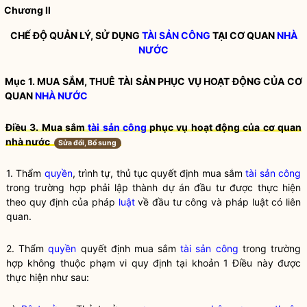
Chương II
CHẾ ĐỘ QUẢN LÝ, SỬ DỤNG
TÀI SẢN CÔNG
TẠI CƠ QUAN
NHÀ
NƯỚC
Mục 1. MUA SẮM, THUÊ TÀI SẢN PHỤC VỤ HOẠT ĐỘNG CỦA CƠ
QUAN
NHÀ NƯỚC
Điều 3. Mua sắm
tài sản công
phục vụ hoạt động của cơ quan
nhà nước
Sửa đổi, Bổ sung
1. Thẩm
quyền
, trình tự, thủ tục quyết định mua sắm
tài sản công
trong trường hợp phải lập thành dự án đầu tư được thực hiện
theo quy định của pháp
luật
về đầu tư công và pháp
luật
có liên
quan.
2. Thẩm
quyền
quyết định mua sắm
tài sản công
trong trường
hợp không thuộc phạm vi quy định tại khoản 1 Điều này được
thực hiện như sau: