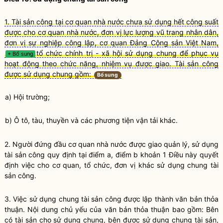
1. Tài sản công tại cơ quan nhà nước chưa sử dụng hết công suất
được cho cơ quan nhà nước, đơn vị lực lượng vũ trang nhân dân,
đơn vị sự nghiệp công lập, cơ quan Đảng Cộng sản Việt Nam,
tổ chức chính trị - xã hội sử dụng chung để phục vụ
+ Bổ sung
hoạt động theo chức năng, nhiệm vụ được giao. Tài sản công
được sử dụng chung gồm:
Bổ sung
a) Hội trường;
b) Ô tô, tàu, thuyền và các phương tiện vận tải khác.
2. Người đứng đầu cơ quan
nhà nước
được giao quản lý, sử dụng
tài sản công
quy định tại điểm a, điểm b khoản 1 Điều này quyết
định việc cho cơ quan, tổ chức, đơn vị khác sử dụng chung
tài
sản công
.
3. Việc sử dụng chung
tài sản công
được lập thành văn bản thỏa
thuận. Nội dung chủ yếu của văn bản thỏa thuận bao gồm: Bên
có tài sản cho sử dụng chung, bên được sử dụng chung tài sản,