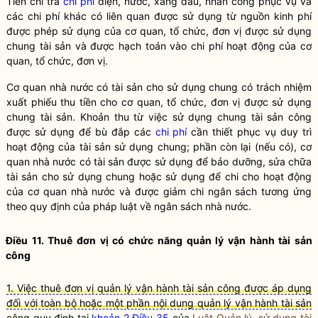
Tiền chi trả
chi phí
điện, nước, xăng dầu, nhân công phục vụ và
các
chi phí
khác có liên quan được sử dụng từ nguồn kinh phí
được phép sử dụng của cơ quan, tổ chức, đơn vị được sử dụng
chung tài sản và được hạch toán vào
chi phí
hoạt động của cơ
quan, tổ chức, đơn vị.
Cơ quan
nhà nước
có tài sản cho sử dụng chung có trách nhiệm
xuất phiếu thu tiền cho cơ quan, tổ chức, đơn vị được sử dụng
chung tài sản. Khoản thu từ việc sử dụng chung
tài sản công
được sử dụng để bù đắp các
chi phí
cần thiết phục vụ duy trì
hoạt động của tài sản sử dụng chung; phần còn lại (nếu có), cơ
quan
nhà nước
có tài sản được sử dụng để bảo dưỡng, sửa chữa
tài sản cho sử dụng chung hoặc sử dụng để chi cho hoạt động
của cơ quan
nhà nước
và được giảm chi ngân sách tương ứng
theo quy định của pháp
luật
về ngân sách
nhà nước
.
Điều 11. Thuê đơn vị có chức năng quản lý vận hành
tài sản
công
1. Việc thuê đơn vị quản lý vận hành tài sản công được áp dụng
đối với toàn bộ hoặc một phần nội dung quản lý vận hành tài sản
công quy định tại
khoản 2 Điều 35
của
Luật Quản lý, sử dụng tài