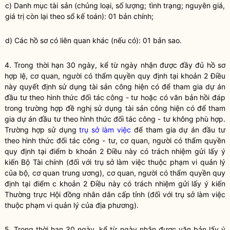
c) Danh mục tài sản (chủng loại, số lượng; tình trạng; nguyên giá,
giá trị còn lại theo sổ kế toán): 01 bản chính;
d) Các hồ sơ có liên quan khác (nếu có): 01 bản sao.
4. Trong thời hạn 30 ngày, kể từ ngày nhận được đầy đủ hồ sơ
hợp lệ, cơ quan, người có thẩm
quyền
quy định tại khoản 2 Điều
này quyết định sử dụng
tài sản công
hiện có để tham gia dự án
đầu tư theo hình thức đối tác công - tư hoặc có văn bản hồi đáp
trong trường hợp đề nghị sử dụng
tài sản công
hiện có để tham
gia dự án đầu tư theo hình thức đối tác công - tư không phù hợp.
Trường hợp sử dụng
trụ sở làm việc
để tham gia dự án đầu tư
theo hình thức đối tác công - tư, cơ quan, người có thẩm
quyền
quy định tại điểm b khoản 2 Điều này có trách nhiệm gửi lấy ý
kiến Bộ Tài chính (đối với
trụ sở làm việc
thuộc phạm vi quản lý
của bộ, cơ quan trung ương), cơ quan, người có thẩm
quyền
quy
định tại điểm c khoản 2 Điều này có trách nhiệm gửi lấy ý kiến
Thường trực Hội đồng
nhân dân
cấp tỉnh (đối với
trụ sở làm việc
thuộc phạm vi quản lý của địa phương).
5. Trong thời hạn 30 ngày, kể từ ngày nhận được văn bản lấy ý