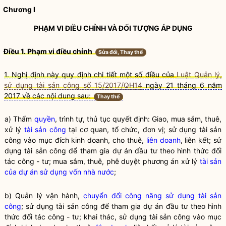
Chương I
PHẠM VI ĐIỀU CHỈNH VÀ ĐỐI TƯỢNG ÁP DỤNG
Điều 1. Phạm vi điều chỉnh
Sửa đổi, Thay thế
1. Nghị định này quy định chi tiết một số điều của
Luật Quản lý,
sử dụng tài sản công số 15/2017/QH14
ngày 21 tháng 6 năm
2017 về các nội dung sau:
Thay thế
a) Thẩm
quyền
, trình tự, thủ tục quyết định: Giao, mua sắm, thuê,
xử lý
tài sản công
tại cơ quan, tổ chức, đơn vị; sử dụng
tài sản
công
vào mục đích kinh doanh, cho thuê,
liên doanh
, liên kết; sử
dụng
tài sản công
để tham gia dự án đầu tư theo hình thức đối
tác công - tư; mua sắm, thuê, phê duyệt phương án xử lý
tài sản
của dự án sử dụng vốn nhà nước
;
b) Quản lý vận hành,
chuyển đổi công năng sử dụng tài sản
công
; sử dụng tài sản công để tham gia dự án đầu tư theo hình
thức đối tác công - tư; khai thác, sử dụng tài sản công vào mục