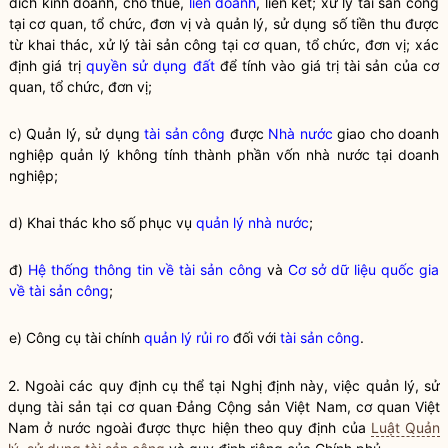
đích kinh doanh, cho thuê,
liên doanh
, liên kết; xử lý tài sản công
tại cơ quan, tổ chức, đơn vị và quản lý, sử dụng số tiền thu được
từ khai thác, xử lý tài sản công tại cơ quan, tổ chức, đơn vị; xác
định giá trị
quyền sử dụng đất
để tính vào giá trị tài sản của cơ
quan, tổ chức, đơn vị;
c) Quản lý, sử dụng
tài sản công
được
Nhà nước
giao cho doanh
nghiệp quản lý không tính thành phần vốn
nhà nước
tại doanh
nghiệp;
d) Khai thác kho số phục vụ
quản lý nhà nước
;
đ)
Hệ thống thông tin về tài sản công
và
Cơ sở dữ liệu quốc gia
về tài sản công
;
e) Công cụ tài chính
quản lý rủi ro
đối với
tài sản công
.
2. Ngoài các quy định cụ thể tại Nghị định này, việc quản lý, sử
dụng tài sản tại cơ quan Đảng Cộng sản Việt Nam, cơ quan Việt
Nam ở nước ngoài được thực hiện theo quy định của
Luật Quản