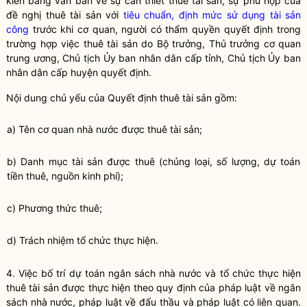
kiến bằng văn bản về sự cần thiết thuê tài sản, sự phù hợp của
đề nghị thuê tài sản với
tiêu chuẩn, định mức sử dụng tài sản
công
trước khi cơ quan, người có thẩm
quyền
quyết định trong
trường hợp việc thuê tài sản do
Bộ trưởng
, Thủ trưởng cơ quan
trung ương, Chủ tịch Ủy ban
nhân dân
cấp tỉnh, Chủ tịch Ủy ban
nhân dân
cấp huyện quyết định.
Nội dung chủ yếu của Quyết định thuê tài sản gồm:
a) Tên cơ quan
nhà nước
được thuê tài sản;
b) Danh mục tài sản được thuê (chủng loại, số lượng, dự toán
tiền thuê, nguồn kinh phí);
c) Phương thức thuê;
d) Trách nhiệm tổ chức thực hiện.
4. Việc bố trí dự toán ngân sách
nhà nước
và tổ chức thực hiện
thuê tài sản được thực hiện theo quy định của pháp
luật
về ngân
sách
nhà nước
, pháp
luật
về đấu thầu và pháp
luật
có liên quan.