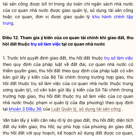
tài sản công
được bố trí trong dự toán chi ngân sách
nhà nước
của cơ quan
nhà nước
được giao quản lý, sử dụng
tài sản công
hoặc cơ quan, đơn vị được giao quản lý
khu hành chính tập
trung
.
Điều 12. Tham gia ý kiến của cơ quan tài chính khi giao đất, thu
hồi đất thuộc
trụ sở làm việc
tại cơ quan
nhà nước
1. Trước khi quyết định giao đất, thu hồi đất thuộc
trụ sở làm việc
theo quy định của pháp
luật
về đất đai, cơ quan
nhà nước
có
thẩm
quyền
giao, thu hồi đất theo quy định của pháp
luật
có văn
bản gửi lấy ý kiến của Bộ Tài chính (trong trường hợp giao, thu
hồi đất thuộc
trụ sở làm việc
của cơ quan
nhà nước
thuộc trung
ương quản lý), có văn bản gửi lấy ý kiến của Sở Tài chính (trong
trường hợp giao, thu hồi đất thuộc
trụ sở làm việc
của cơ quan
nhà nước
thuộc phạm vi quản lý của địa phương) theo quy định
tại
khoản 3 Điều 36
của
Luật Quản lý, sử dụng tài sản công
.
Văn bản lấy ý kiến cần nêu rõ lý do giao đất, thu hồi đất; diện tích
đất dự kiến giao, thu hồi; sự phù hợp của phương án giao đất,
thu hồi đất với quy hoạch, kế hoạch sử dụng đất được cơ quan,