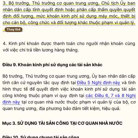
3. Bộ trưởng, Thủ trưởng cơ quan trung ương, Chủ tịch Ủy ban
nhân dân cấp tỉnh quyết định hoặc phân cấp thẩm quyền quyết
định đối tượng, mức khoán kinh phí sử dụng máy móc, thiết bị
cho cán bộ, công chức và đối tượng khác thuộc phạm vi quản lý.
Thay thế
4. Kinh phí khoán được thanh toán cho người nhận khoán cùng
với việc chi trả tiền lương hàng tháng.
Điều 9. Khoán kinh phí sử dụng các tài sản khác
Bộ trưởng
, Thủ trưởng cơ quan trung ương, Ủy ban nhân dân cấp
tỉnh căn cứ nguyên tắc quy định tại
Điều 5 Nghị định này
và tình
hình thực tế để quyết định việc khoán kinh phí sử dụng
tài sản
công
không thuộc phạm vi quy định tại
các Điều 6, 7 và 8 Nghị
định này
tại cơ quan
nhà nước
thuộc phạm vi quản lý của bộ, cơ
quan trung ương, địa phương bảo đảm tiết kiệm, hiệu quả.
Mục 3. SỬ DỤNG
TÀI SẢN CÔNG
TẠI CƠ QUAN
NHÀ NƯỚC
Điều 10. Sử dụng chung
tài sản công