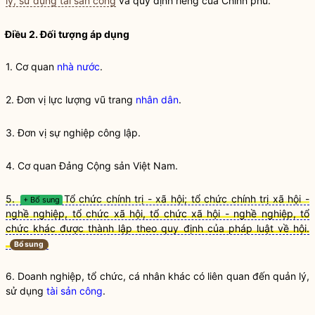
lý, sử dụng tài sản công
và quy định riêng của Chính phủ.
Điều 2. Đối tượng áp dụng
1. Cơ quan
nhà nước
.
2. Đơn vị lực lượng vũ trang
nhân dân
.
3. Đơn vị sự nghiệp công lập.
4. Cơ quan Đảng Cộng sản Việt Nam.
5.
Tổ chức chính trị - xã hội; tổ chức chính trị xã hội -
+ Bổ sung
nghề nghiệp, tổ chức xã hội, tổ chức xã hội - nghề nghiệp, tổ
chức khác được thành lập theo quy định của pháp luật về hội.
Bổ sung
6. Doanh nghiệp, tổ chức, cá nhân khác có liên quan đến quản lý,
sử dụng
tài sản công
.