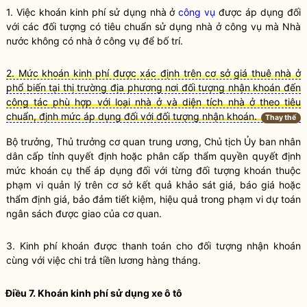
1. Việc khoán kinh phí sử dụng nhà ở
công vụ
được áp dụng đối
với các đối tượng có tiêu chuẩn sử dụng nhà ở
công vụ
mà
Nhà
nước
không có nhà ở
công vụ
để bố trí.
2. Mức khoán kinh phí được xác định trên cơ sở giá thuê nhà ở
phổ biến tại thị trường địa phương nơi đối tượng nhận khoán đến
công tác phù hợp với loại nhà ở và diện tích nhà ở theo tiêu
chuẩn, định mức áp dụng đối với đối tượng nhận khoán.
Thay thế
Bộ trưởng
, Thủ trưởng cơ quan trung ương, Chủ tịch Ủy ban
nhân
dân
cấp tỉnh quyết định hoặc phân cấp thẩm
quyền
quyết định
mức khoán cụ thể áp dụng đối với từng đối tượng khoán thuộc
phạm vi quản lý trên cơ sở kết quả khảo sát giá, báo giá hoặc
thẩm định giá, bảo đảm tiết kiệm, hiệu quả trong phạm vi dự toán
ngân sách được giao của cơ quan.
3. Kinh phí khoán được thanh toán cho đối tượng nhận khoán
cùng với việc chi trả tiền lương hàng tháng.
Điều 7. Khoán kinh phí sử dụng xe ô tô