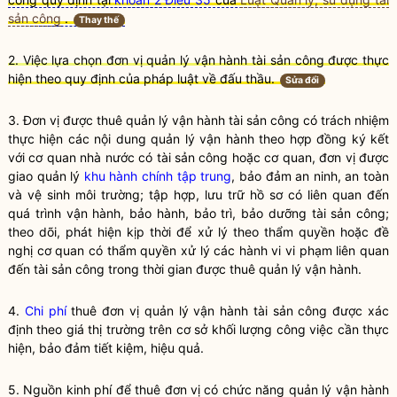
sản công
.
Thay thế
2. Việc lựa chọn đơn vị quản lý vận hành
tài sản công
được thực
hiện theo quy định của pháp
luật
về đấu thầu.
Sửa đổi
3. Đơn vị được thuê quản lý vận hành
tài sản công
có trách nhiệm
thực hiện các nội dung quản lý vận hành theo hợp đồng ký kết
với cơ quan
nhà nước
có
tài sản công
hoặc cơ quan, đơn vị được
giao quản lý
khu hành chính tập trung
, bảo đảm an ninh, an toàn
và vệ sinh môi trường; tập hợp, lưu trữ hồ sơ có liên quan đến
quá trình vận hành, bảo hành, bảo trì, bảo dưỡng
tài sản công
;
theo dõi, phát hiện kịp thời để xử lý theo thẩm
quyền
hoặc đề
nghị cơ quan có thẩm
quyền
xử lý các hành vi vi phạm liên quan
đến
tài sản công
trong thời gian được thuê quản lý vận hành.
4.
Chi phí
thuê đơn vị quản lý vận hành
tài sản công
được xác
định theo giá thị trường trên cơ sở khối lượng công việc cần thực
hiện, bảo đảm tiết kiệm, hiệu quả.
5. Nguồn kinh phí để thuê đơn vị có chức năng quản lý vận hành