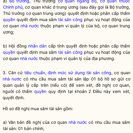
a)
Bộ trưởng
, Thủ trưởng
cơ quan ngang bộ
,
cơ quan thuộc
Chính phủ
, cơ quan khác ở trung ương (sau đây gọi là
Bộ trưởng
,
Thủ trưởng cơ quan trung ương) quyết định hoặc phân cấp thẩm
quyền
quyết định mua sắm
tài sản công
phục vụ hoạt động của
cơ quan
nhà nước
thuộc phạm vi quản lý của bộ, cơ quan trung
ương;
b) Hội đồng
nhân dân
cấp tỉnh quyết định hoặc phân cấp thẩm
quyền
quyết định mua sắm
tài sản công
phục vụ hoạt động của
cơ quan
nhà nước
thuộc phạm vi quản lý của địa phương.
3. Căn cứ
tiêu chuẩn, định mức sử dụng tài sản công
, cơ quan
nhà nước
có nhu cầu mua sắm tài sản lập 01 bộ hồ sơ gửi cơ
quan quản lý cấp trên (nếu có) để xem xét, đề nghị cơ quan,
người có thẩm
quyền
quy định tại khoản 2 Điều này xem xét,
quyết định.
Hồ sơ đề nghị mua sắm tài sản gồm:
a) Văn bản đề nghị của cơ quan
nhà nước
có nhu cầu mua sắm
tài sản: 01 bản chính;