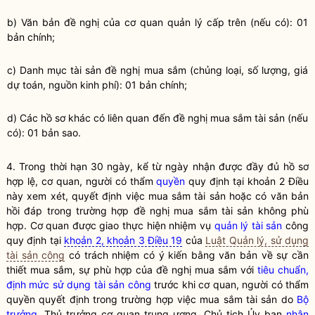
b) Văn bản đề nghị của cơ quan quản lý cấp trên (nếu có): 01
bản chính;
c) Danh mục tài sản đề nghị mua sắm (chủng loại, số lượng, giá
dự toán, nguồn kinh phí): 01 bản chính;
d) Các hồ sơ khác có liên quan đến đề nghị mua sắm tài sản (nếu
có): 01 bản sao.
4. Trong thời hạn 30 ngày, kể từ ngày nhận được đầy đủ hồ sơ
hợp lệ, cơ quan, người có thẩm
quyền
quy định tại khoản 2 Điều
này xem xét, quyết định việc mua sắm tài sản hoặc có văn bản
hồi đáp trong trường hợp đề nghị mua sắm tài sản không phù
hợp. Cơ quan được giao thực hiện nhiệm vụ
quản lý tài sản
công
quy định tại
khoản 2, khoản 3 Điều 19
của
Luật Quản lý, sử dụng
tài sản công
có trách nhiệm có ý kiến bằng văn bản về sự cần
thiết mua sắm, sự phù hợp của đề nghị mua sắm với
tiêu chuẩn,
định mức sử dụng tài sản công
trước khi cơ quan, người có thẩm
quyền
quyết định trong trường hợp việc mua sắm tài sản do
Bộ
trưởng
, Thủ trưởng cơ quan trung ương, Chủ tịch Ủy ban
nhân