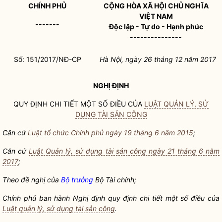
CHÍNH PHỦ
CỘNG HÒA XÃ HỘI CHỦ NGHĨA
VIỆT NAM
-------
Độc lập - Tự do - Hạnh phúc
---------------
Số: 151/2017/NĐ-CP
Hà Nội
, ngày
26
tháng
12
năm
2017
NGHỊ ĐỊNH
QUY ĐỊNH CHI TIẾT MỘT SỐ ĐIỀU CỦA
LUẬT QUẢN LÝ, SỬ
DỤNG TÀI SẢN CÔNG
Căn cứ
Luật tổ chức Chính phủ ngày 19 tháng 6 năm 2015
;
Căn cứ
Luật Quản lý, sử dụng tài sản công ngày 21 tháng 6 năm
2017
;
Theo đề nghị của
Bộ trưởng
Bộ Tài chính;
Chính phủ ban hành Nghị định quy định chi t
i
ết một số điều của
Luật quản lý, sử dụng tài sản công
.