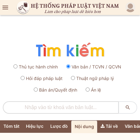

Thủ tục hành chính
Văn bản / TCVN / QCVN
Hỏi đáp pháp luật
Thuật ngữ pháp lý
Bản án/Quyết định
Án lệ

Tóm tắt
Hiệu lực
Lược đồ
Tải về
Văn bả
Nội dung