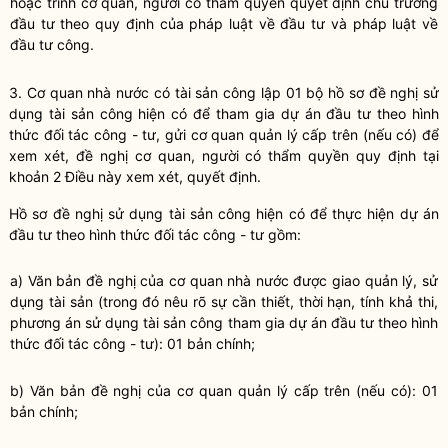
hoặc trình cơ quan, người có thẩm
quyền
quyết định chủ trương
đầu tư theo quy định của pháp
luật
về đầu tư và pháp
luật
về
đầu tư công.
3. Cơ quan
nhà nước
có
tài sản công
lập 01 bộ hồ sơ đề nghị sử
dụng
tài sản công
hiện có để tham gia dự án đầu tư theo hình
thức đối tác công - tư, gửi cơ quan quản lý cấp trên (nếu có) để
xem xét, đề nghị cơ quan, người có thẩm
quyền
quy định tại
khoản 2 Điều này xem xét, quyết định.
Hồ sơ đề nghị sử dụng
tài sản công
hiện có để thực hiện dự án
đầu tư theo hình thức đối tác công - tư gồm:
a) Văn bản đề nghị của cơ quan
nhà nước
được giao quản lý, sử
dụng tài sản (trong đó nêu rõ sự cần thiết, thời hạn, tính khả thi,
phương án sử dụng
tài sản công
tham gia dự án đầu tư theo hình
thức đối tác công - tư): 01 bản chính;
b) Văn bản đề nghị của cơ quan quản lý cấp trên (nếu có): 01
bản chính;