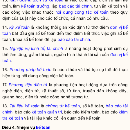
toán, làm
kế toán trưởng
, lập
báo cáo tài chính
, tư vấn kế toán và
các công việc khác thuộc
nội dung công tác kế toán
theo quy
định của Luật này cho các tổ chức, cá nhân có nhu cầu.
14.
Kỳ kế toán
là khoảng thời gian xác định từ thời điểm
đơn vị kế
toán
bắt đầu ghi sổ kế toán đến thời điểm kết thúc việc ghi sổ kế
toán, khóa sổ kế toán để lập
báo cáo tài chính
.
15.
Nghiệp vụ kinh tế, tài chính
là những hoạt động phát sinh cụ
thể làm tăng, giảm tài sản, nguồn hình thành tài sản của
đơn vị kế
toán
.
16.
Phương pháp kế toán
là cách thức và thủ tục cụ thể để thực
hiện từng nội dung công việc kế toán.
17.
Phương tiện điện tử
là phương tiện hoạt động dựa trên công
nghệ điện, điện tử, kỹ thuật số, từ tính, truyền dẫn không dây,
quang học, điện từ hoặc công nghệ tương tự.
18.
Tài liệu kế toán
là
chứng từ kế toán
, sổ kế toán,
báo cáo tài
chính
, báo cáo
kế toán quản trị
, báo cáo kiểm toán, báo cáo
kiểm
tra kế toán
và tài liệu khác có liên quan đến kế toán.
Điều 4. Nhiệm vụ
kế toán