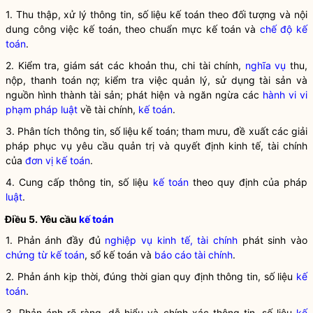
1. Thu thập, xử lý thông tin, số liệu kế toán theo đối tượng và nội
dung công việc kế toán, theo chuẩn mực kế toán
và
chế độ kế
toán
.
2. Kiểm tra, giám sát các khoản thu, chi tài chính,
nghĩa vụ
thu,
nộp, thanh toán nợ; kiểm tra việc quản lý, sử dụng tài sản và
nguồn hình thành tài sản; phát hiện và ngăn ngừa các
hành vi vi
phạm pháp luật
về tài chính,
kế toán
.
3. Phân tích thông tin, số liệu kế toán; tham mưu, đề xuất các giải
pháp phục vụ yêu cầu quản trị và quyết định kinh tế, tài chính
của
đơn vị kế toán
.
4. Cung cấp thông tin, số liệu
kế toán
theo quy định của pháp
luật
.
Điều 5. Yêu cầu
kế toán
1. Phản ánh đầy đủ
nghiệp vụ kinh tế, tài chính
phát sinh vào
chứng từ kế toán
, sổ kế toán và
báo cáo tài chính
.
2. Phản ánh kịp thời, đúng thời gian quy định thông tin, số liệu
kế
toán
.
3. Phản ánh rõ ràng, dễ hiểu và chính xác thông tin, số liệu
kế