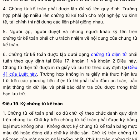
4.
Chứng từ kế toán
phải được lập đủ số liên quy định. Trường
hợp phải lập nhiều liên
chứng từ kế toán
cho một
nghiệp vụ kinh
tế, tài chính
thì nội dung các liên phải giống nhau.
5. Người lập, người duyệt và những người khác ký tên trên
chứng từ kế toán
phải chịu trách nhiệm về nội dung của
chứng từ
kế toán
.
6.
Chứng từ kế toán
được lập dưới dạng
chứng từ điện tử
phải
tuân theo quy định tại Điều 17, khoản 1 và khoản 2 Điều này.
Chứng từ điện tử
được in ra giấy và lưu trữ theo quy định tại
Điều
41 của Luật này
. Trường hợp không in ra giấy mà thực hiện lưu
trữ trên các
phương tiện điện tử
thì phải bảo đảm an toàn, bảo
mật thông tin dữ liệu và phải bảo đảm tra cứu được trong thời
hạn lưu trữ.
Điều 19. Ký
chứng từ kế toán
1.
Chứng từ kế toán
phải có đủ chữ ký theo chức danh quy định
trên chứng từ. Chữ ký trên
chứng từ kế toán
phải được ký bằng
loại mực không phai. Không được ký
chứng từ kế toán
bằng mực
màu đỏ hoặc đóng dấu chữ ký khắc sẵn. Chữ ký trên
chứng từ
kế toán
của một người phải thống nhất. Chữ ký trên
chứng từ kế