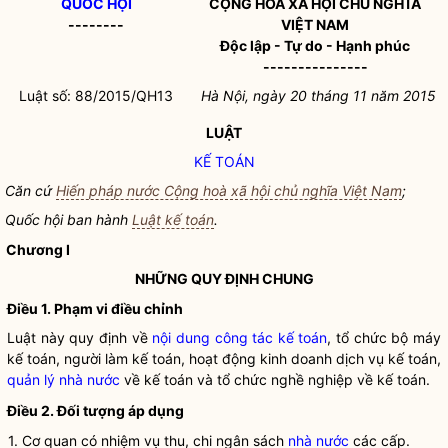
QUỐC HỘI
CỘNG HÒA XÃ HỘI CHỦ NGHĨA
--------
VIỆT NAM
Độc lập - Tự do - Hạnh phúc
---------------
Luật số: 88/2015/QH13
Hà Nội, ngày 20 tháng 11 năm 2015
LUẬT
KẾ TOÁN
Căn cứ
Hiến pháp nước Cộng hoà xã hội chủ nghĩa Việt Nam
;
Quốc hội
ban hành
Luật kế toán
.
Chương I
NHỮNG QUY ĐỊNH CHUNG
Điều 1. Phạm vi điều chỉnh
Luật này quy định về
nội dung công tác kế toán
, tổ chức bộ máy
kế toán, người làm kế toán, hoạt động kinh doanh dịch vụ kế toán,
quản lý nhà nước
về kế toán và tổ chức nghề nghiệp về kế toán.
Điều 2. Đối tượng áp dụng
1. Cơ quan có nhiệm vụ thu, chi ngân sách
nhà nước
các cấp.