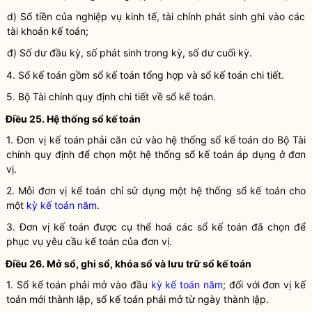
d) Số tiền của
nghiệp vụ kinh tế, tài chính
phát sinh ghi vào các
tài khoản
kế toán
;
đ) Số dư đầu kỳ, số phát sinh trong kỳ, số dư cuối kỳ.
4. Sổ
kế toán
gồm sổ
kế toán
tổng hợp và sổ
kế toán
chi tiết.
5. Bộ Tài chính quy định chi tiết về sổ
kế toán
.
Điều 25. Hệ thống sổ
kế toán
1.
Đơn vị kế toán
phải căn cứ vào hệ thống sổ kế toán do Bộ Tài
chính quy định để chọn một hệ thống sổ kế toán áp dụng ở đơn
vị.
2. Mỗi
đơn vị kế toán
chỉ sử dụng một hệ thống sổ kế toán cho
một
kỳ kế toán năm
.
3.
Đơn vị kế toán
được cụ thể hoá các sổ kế toán đã chọn để
phục vụ yêu cầu kế toán của đơn vị.
Điều 26. Mở sổ, ghi sổ, khóa sổ và lưu trữ sổ
kế toán
1. Sổ kế toán phải mở vào đầu
kỳ kế toán năm
; đối với
đơn vị kế
toán
mới thành lập, sổ kế toán phải mở từ ngày thành lập.