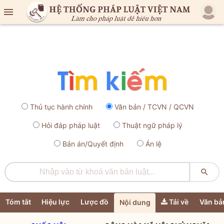

Thủ tục hành chính
Văn bản / TCVN / QCVN
Hỏi đáp pháp luật
Thuật ngữ pháp lý
Bản án/Quyết định
Án lệ

Tóm tắt
Hiệu lực
Lược đồ
Tải về
Văn bả
Nội dung