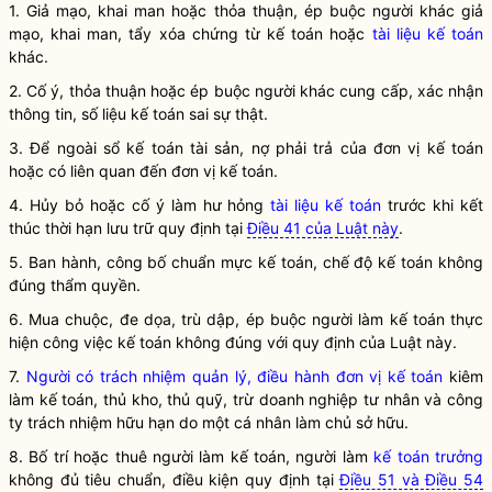
1. Giả mạo, khai man hoặc thỏa thuận, ép buộc người khác giả
mạo, khai man, tẩy xóa
chứng từ kế toán
hoặc
tài liệu kế toán
khác.
2. Cố ý, thỏa thuận hoặc ép buộc người khác cung cấp, xác nhận
thông tin, số liệu
kế toán
sai sự thật.
3. Để ngoài sổ kế toán tài sản, nợ phải trả của
đơn vị kế toán
hoặc có liên quan đến
đơn vị kế toán
.
4. Hủy bỏ hoặc cố ý làm hư hỏng
tài liệu kế toán
trước khi kết
thúc thời hạn lưu trữ quy định tại
Điều 41 của Luật này
.
5. Ban hành, công bố chuẩn mực kế toán,
chế độ kế toán
không
đúng thẩm
quyền
.
6. Mua chuộc, đe dọa, trù dập, ép buộc người làm
kế toán
thực
hiện công việc
kế toán
không đúng với quy định của Luật này.
7.
Người có trách nhiệm quản lý, điều hành đơn vị kế toán
kiêm
làm kế toán, thủ kho, thủ quỹ, trừ doanh nghiệp tư nhân và công
ty trách nhiệm hữu hạn do một cá nhân làm chủ sở hữu.
8. Bố trí hoặc thuê người làm kế toán, người làm
kế toán trưởng
không đủ tiêu chuẩn, điều kiện quy định tại
Điều 51 và Điều 54