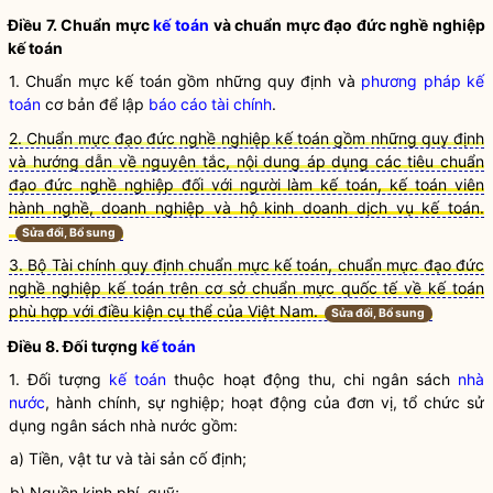
Điều 7. Chuẩn mực
kế toán
và chuẩn mực đạo đức nghề nghiệp
kế toán
1. Chuẩn mực kế toán gồm những quy định và
phương pháp kế
toán
cơ bản để lập
báo cáo tài chính
.
2. Chuẩn mực đạo đức nghề nghiệp kế toán gồm những quy định
và hướng dẫn về nguyên tắc, nội dung áp dụng các tiêu chuẩn
đạo đức nghề nghiệp đối với người làm kế toán, kế toán viên
hành nghề, doanh nghiệp và hộ
kinh doanh dịch vụ kế toán.
Sửa đổi, Bổ sung
3. Bộ Tài chính quy định chuẩn mực kế toán, chuẩn mực đạo đức
nghề nghiệp kế toán trên cơ sở chuẩn mực quốc tế về kế toán
phù hợp với điều kiện cụ thể của Việt Nam.
Sửa đổi, Bổ sung
Điều 8. Đối tượng
kế toán
1. Đối tượng
kế toán
thuộc hoạt động thu, chi ngân sách
nhà
nước
, hành chính, sự nghiệp; hoạt động của đơn vị, tổ chức sử
dụng ngân sách
nhà nước
gồm:
a) Tiền, vật tư và tài sản cố định;
b) Nguồn kinh phí, quỹ;