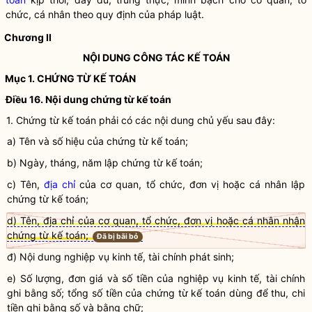
chức, cá nhân theo quy định của pháp
luật
.
Chương II
NỘI DUNG CÔNG TÁC KẾ TOÁN
Mục 1.
CHỨNG TỪ KẾ TOÁN
Điều 16. Nội dung
chứng từ kế toán
1.
Chứng từ kế toán
phải có các nội dung chủ yếu sau đây:
a) Tên và số hiệu của
chứng từ kế toán
;
b) Ngày, tháng, năm lập
chứng từ kế toán
;
c) Tên,
địa chỉ
của cơ quan, tổ chức, đơn vị hoặc cá nhân lập
chứng từ kế toán
;
d) Tên, địa chỉ của cơ quan, tổ chức, đơn vị hoặc cá nhân nhận
chứng từ kế toán;
Đã bị bãi bỏ
đ) Nội dung
nghiệp vụ kinh tế, tài chính
phát sinh;
e) Số lượng, đơn giá và số tiền của
nghiệp vụ kinh tế, tài chính
ghi bằng số; tổng số tiền của
chứng từ kế toán
dùng để thu, chi
tiền ghi bằng số và bằng chữ;