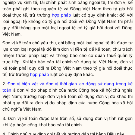
nghiệp vụ kinh tế, tài chính
phát sinh bằng ngoại tệ, thì
đơn vị kế
toán
phải ghi theo nguyên tệ và Đồng Việt Nam theo tỷ giá hối
đoái thực tế, trừ trường
hợp pháp
luật có quy định khác; đối với
loại ngoại tệ không có tỷ giá hối đoái với Đồng Việt Nam thì phải
quy đổi thông qua một loại ngoại tệ có tỷ giá hối đoái với Đồng
Việt Nam.
Đơn vị kế toán
chủ yếu thu, chi bằng một loại ngoại tệ thì được tự
lựa chọn loại ngoại tệ đó làm đơn vị tiền tệ để kế toán, chịu trách
nhiệm trước pháp
luật
và thông báo cho cơ quan thuế quản lý
trực tiếp. Khi lập
báo cáo tài chính
sử dụng tại Việt Nam,
đơn vị
kế toán
phải quy đổi ra Đồng Việt Nam theo tỷ giá hối đoái thực
tế, trừ trường
hợp pháp
luật
có quy định khác.
2.
Đơn vị hiện vật và đơn vị thời gian lao động sử dụng trong kế
toán
là đơn vị đo pháp định của nước Cộng hòa xã hội chủ nghĩa
Việt Nam; trường hợp
đơn vị kế toán
sử dụng đơn vị đo khác thì
phải quy đổi ra đơn vị đo pháp định của nước Cộng hòa xã hội
chủ nghĩa Việt Nam.
3.
Đơn vị kế toán
được làm tròn số, sử dụng đơn vị tính rút gọn
khi lập hoặc công khai
báo cáo tài chính
.
4. Chính phủ quy định chi tiết và hướng dẫn thi hành Điều này.