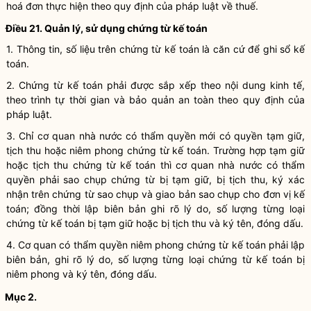
hoá đơn thực hiện theo quy định của pháp
luật
về thuế.
Điều 21. Quản lý, sử dụng
chứng từ kế toán
1. Thông tin, số liệu trên
chứng từ kế toán
là căn cứ để ghi sổ kế
toán.
2.
Chứng từ kế toán
phải được sắp xếp theo nội dung kinh tế,
theo trình tự thời gian và bảo quản an toàn theo quy định của
pháp
luật
.
3. Chỉ cơ quan
nhà nước
có thẩm
quyền
mới có
quyền
tạm giữ,
tịch thu hoặc niêm phong
chứng từ kế toán
. Trường hợp tạm giữ
hoặc tịch thu
chứng từ kế toán
thì cơ quan
nhà nước
có thẩm
quyền
phải sao chụp chứng từ bị tạm giữ, bị tịch thu, ký xác
nhận trên chứng từ sao chụp và giao bản sao chụp cho
đơn vị kế
toán
; đồng thời lập biên bản ghi rõ lý do, số lượng từng loại
chứng từ kế toán
bị tạm giữ hoặc bị tịch thu và ký tên, đóng dấu.
4. Cơ quan có thẩm
quyền
niêm phong
chứng từ kế toán
phải lập
biên bản, ghi rõ lý do, số lượng từng loại
chứng từ kế toán
bị
niêm phong và ký tên, đóng dấu.
Mục 2.