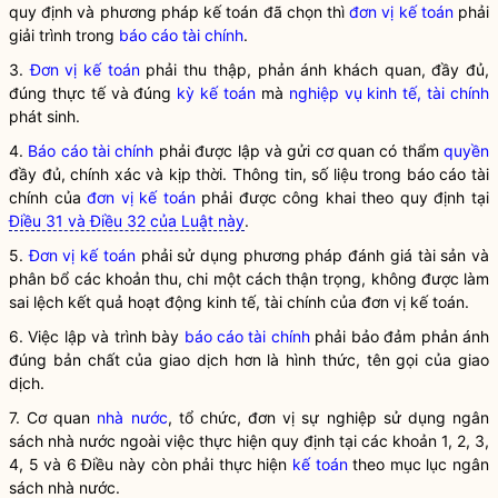
quy định và
phương pháp kế toán
đã chọn thì
đơn vị kế toán
phải
giải trình trong
báo cáo tài chính
.
3.
Đơn vị kế toán
phải thu thập, phản ánh khách quan, đầy đủ,
đúng thực tế và đúng
kỳ kế toán
mà
nghiệp vụ kinh tế, tài chính
phát sinh.
4.
Báo cáo tài chính
phải được lập và gửi cơ quan có thẩm
quyền
đầy đủ, chính xác và kịp thời. Thông tin, số liệu trong
báo cáo tài
chính
của
đơn vị kế toán
phải được công khai theo quy định tại
Điều 31 và Điều 32 của Luật này
.
5.
Đơn vị kế toán
phải sử dụng phương pháp đánh giá tài sản và
phân bổ các khoản thu, chi một cách thận trọng, không được làm
sai lệch kết quả hoạt động kinh tế, tài chính của
đơn vị kế toán
.
6. Việc lập và trình bày
báo cáo tài chính
phải bảo đảm phản ánh
đúng bản chất của giao dịch hơn là hình thức, tên gọi của giao
dịch.
7. Cơ quan
nhà nước
, tổ chức, đơn vị sự nghiệp sử dụng ngân
sách
nhà nước
ngoài việc thực hiện quy định tại các khoản 1, 2, 3,
4, 5 và 6 Điều này còn phải thực hiện
kế toán
theo mục lục ngân
sách
nhà nước
.