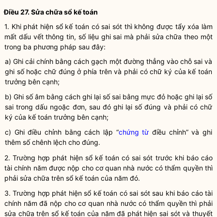
Điều 27. Sửa chữa sổ
kế toán
1. Khi phát hiện sổ
kế toán
có sai sót thì không được tẩy xóa làm
mất dấu vết thông tin, số liệu ghi sai mà phải sửa chữa theo một
trong ba phương pháp sau đây:
a) Ghi cải chính bằng cách gạch một đường thẳng vào chỗ sai và
ghi số hoặc chữ đúng ở phía trên và phải có chữ ký của
kế toán
trưởng
bên cạnh;
b) Ghi số âm bằng cách ghi lại số sai bằng mực đỏ hoặc ghi lại số
sai trong dấu ngoặc đơn, sau đó ghi lại số đúng và phải có chữ
ký của
kế toán trưởng
bên cạnh;
c) Ghi điều chỉnh bằng cách lập “
chứng từ
điều chỉnh” và ghi
thêm số chênh lệch cho đúng.
2. Trường hợp phát hiện sổ
kế toán
có sai sót trước khi
báo cáo
tài chính
năm được nộp cho cơ quan nhà nước có thẩm
quyền
thì
phải sửa chữa trên sổ
kế toán
của năm đó.
3. Trường hợp phát hiện sổ
kế toán
có sai sót sau khi
báo cáo tài
chính
năm đã nộp cho cơ quan nhà nước có thẩm
quyền
thì phải
sửa chữa trên sổ
kế toán
của năm đã phát hiện sai sót và thuyết