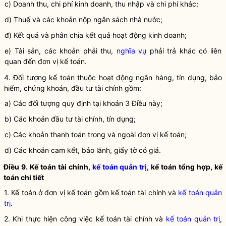
c) Doanh thu,
chi phí
kinh doanh, thu nhập và
chi phí
khác;
d) Thuế và các khoản nộp ngân sách
nhà nước
;
đ) Kết quả và phân chia kết quả hoạt động kinh doanh;
e) Tài sản, các khoản phải thu,
nghĩa vụ
phải trả khác có liên
quan đến
đơn vị kế toán
.
4. Đối tượng
kế toán
thuộc hoạt động ngân hàng, tín dụng, bảo
hiểm, chứng khoán, đầu tư tài chính gồm:
a) Các đối tượng quy định tại khoản 3 Điều này;
b) Các khoản đầu tư tài chính, tín dụng;
c) Các khoản thanh toán trong và ngoài
đơn vị kế toán
;
d) Các khoản cam kết, bảo lãnh, giấy tờ có giá.
Điều 9.
Kế toán tài chính
,
kế toán quản trị
, kế toán tổng hợp, kế
toán chi tiết
1. Kế toán ở
đơn vị kế toán
gồm
kế toán tài chính
và
kế toán quản
trị
.
2. Khi thực hiện công việc
kế toán tài chính
và
kế toán quản trị
,