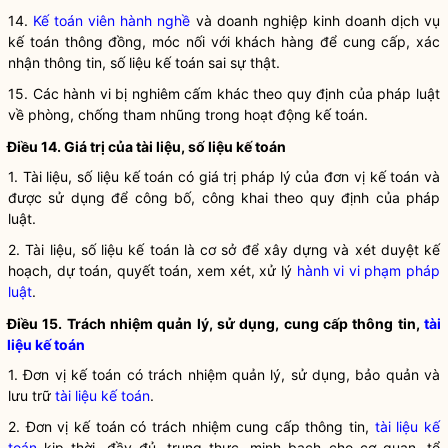
14.
Kế toán viên hành nghề
và doanh nghiệp
kinh doanh dịch vụ
kế toán
thông đồng, móc nối với khách hàng để cung cấp, xác
nhận thông tin, số liệu kế toán sai sự thật.
15. Các hành vi bị nghiêm cấm khác theo quy định của pháp
luật
về phòng, chống tham nhũng trong hoạt động
kế toán
.
Điều 14. Giá trị của tài liệu, số liệu
kế toán
1. Tài liệu, số liệu kế toán có giá trị pháp lý của
đơn vị kế toán
và
được sử dụng để công bố, công khai theo quy định của pháp
luật
.
2. Tài liệu, số liệu
kế toán
là cơ sở để xây dựng và xét duyệt kế
hoạch, dự toán, quyết toán, xem xét, xử lý
hành vi vi phạm pháp
luật
.
Điều 15. Trách nhiệm quản lý, sử dụng, cung cấp thông tin,
tài
liệu kế toán
1.
Đơn vị kế toán
có trách nhiệm quản lý, sử dụng, bảo quản và
lưu trữ
tài liệu kế toán
.
2.
Đơn vị kế toán
có trách nhiệm cung cấp thông tin,
tài liệu kế
toán
kịp thời, đầy đủ, trung thực, minh bạch cho cơ quan, tổ