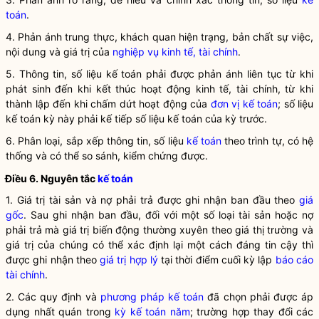
toán
.
4. Phản ánh trung thực, khách quan hiện trạng, bản chất sự việc,
nội dung và giá trị của
nghiệp vụ kinh tế, tài chính
.
5. Thông tin, số liệu kế toán phải được phản ánh liên tục từ khi
phát sinh đến khi kết thúc hoạt động kinh tế, tài chính, từ khi
thành lập đến khi chấm dứt hoạt động của
đơn vị kế toán
; số liệu
kế toán kỳ này phải kế tiếp số liệu kế toán của kỳ trước.
6. Phân loại, sắp xếp thông tin, số liệu
kế toán
theo trình tự, có hệ
thống và có thể so sánh, kiểm chứng được.
Điều 6. Nguyên tắc
kế toán
1. Giá trị tài sản và nợ phải trả được ghi nhận ban đầu theo
giá
gốc
. Sau ghi nhận ban đầu, đối với một số loại tài sản hoặc nợ
phải trả mà giá trị biến động thường xuyên theo giá thị trường và
giá trị của chúng có thể xác định lại một cách đáng tin cậy thì
được ghi nhận theo
giá trị hợp lý
tại thời điểm cuối kỳ lập
báo cáo
tài chính
.
2. Các quy định và
phương pháp kế toán
đã chọn phải được áp
dụng nhất quán trong
kỳ kế toán năm
; trường hợp thay đổi các