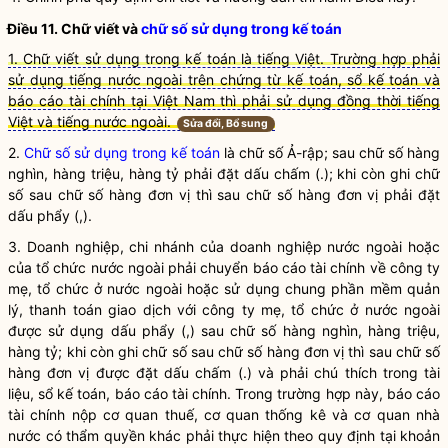
Điều 11. Chữ viết và
chữ số sử dụng trong kế toán
1. Chữ viết sử dụng trong kế toán là tiếng Việt. Trường hợp phải
sử dụng tiếng nước ngoài trên chứng từ kế toán, sổ kế toán và
báo cáo tài chính tại Việt Nam thì phải sử dụng đồng thời tiếng
Việt và tiếng nước ngoài.
Sửa đổi, Bổ sung
2.
Chữ số sử dụng trong kế toán
là chữ số Ả-rập; sau chữ số hàng
nghìn, hàng triệu, hàng tỷ phải đặt dấu chấm (.); khi còn ghi chữ
số sau chữ số hàng đơn vị thì sau chữ số hàng đơn vị phải đặt
dấu phẩy (,).
3. Doanh nghiệp, chi nhánh của doanh nghiệp nước ngoài hoặc
của tổ chức nước ngoài phải chuyển
báo cáo tài chính
về công ty
mẹ, tổ chức ở nước ngoài hoặc sử dụng chung phần mềm quản
lý, thanh toán giao dịch với công ty mẹ, tổ chức ở nước ngoài
được sử dụng dấu phẩy (,) sau chữ số hàng nghìn, hàng triệu,
hàng tỷ; khi còn ghi chữ số sau chữ số hàng đơn vị thì sau chữ số
hàng đơn vị được đặt dấu chấm (.) và phải chú thích trong tài
liệu, sổ
kế toán
,
báo cáo tài chính
. Trong trường hợp này,
báo cáo
tài chính
nộp cơ quan thuế, cơ quan thống kê và cơ quan nhà
nước có thẩm
quyền
khác phải thực hiện theo quy định tại khoản