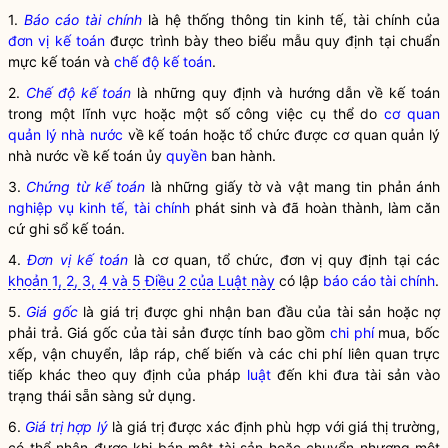
1.
Báo cáo tài chính
là hệ thống thông tin kinh tế, tài chính của
đơn vị kế toán
được trình bày theo biểu mẫu quy định tại chuẩn
mực kế toán và
chế độ kế toán
.
2.
Chế độ kế toán
là những quy định và hướng dẫn về kế toán
trong một lĩnh vực hoặc một số công việc cụ thể do
cơ quan
quản lý nhà nước
về kế toán hoặc tổ chức được
cơ quan quản lý
nhà nước
về kế toán ủy
quyền
ban hành.
3.
Chứng từ kế toán
là những giấy tờ và vật mang tin phản ánh
nghiệp vụ kinh tế, tài chính
phát sinh và đã hoàn thành, làm căn
cứ ghi sổ kế toán.
4.
Đơn vị kế toán
là cơ quan, tổ chức, đơn vị quy định tại các
khoản 1, 2, 3, 4 và 5 Điều 2 của Luật này
có lập
báo cáo tài chính
.
5.
Giá gốc
là giá trị được ghi nhận ban đầu của tài sản hoặc nợ
phải trả.
Giá gốc
của tài sản được tính bao gồm
chi phí
mua, bốc
xếp, vận chuyển, lắp ráp, chế biến và các
chi phí
liên quan trực
tiếp khác theo quy định của pháp
luật
đến khi đưa tài sản vào
trạng thái sẵn sàng sử dụng.
6.
Giá trị hợp lý
là giá trị được xác định phù hợp với giá thị trường,
có thể nhận được khi bán một tài sản hoặc chuyển nhượng một