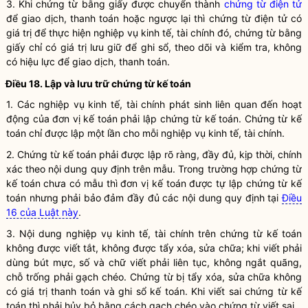
3. Khi chứng từ bằng giấy được chuyển thành
chứng từ điện tử
để giao dịch, thanh toán hoặc ngược lại thì
chứng từ điện tử
có
giá trị để thực hiện
nghiệp vụ kinh tế, tài chính
đó, chứng từ bằng
giấy chỉ có giá trị lưu giữ để ghi sổ, theo dõi và kiểm tra, không
có hiệu lực để giao dịch, thanh toán.
Điều 18. Lập và lưu trữ
chứng từ kế toán
1. Các
nghiệp vụ kinh tế, tài chính
phát sinh liên quan đến hoạt
động của
đơn vị kế toán
phải lập
chứng từ kế toán
.
Chứng từ kế
toán
chỉ được lập một lần cho mỗi
nghiệp vụ kinh tế, tài chính
.
2.
Chứng từ kế toán
phải được lập rõ ràng, đầy đủ, kịp thời, chính
xác theo nội dung quy định trên mẫu. Trong trường hợp
chứng từ
kế toán
chưa có mẫu thì
đơn vị kế toán
được tự lập
chứng từ kế
toán
nhưng phải bảo đảm đầy đủ các nội dung quy định tại
Điều
16 của Luật này
.
3. Nội dung
nghiệp vụ kinh tế, tài chính
trên
chứng từ kế toán
không được viết tắt, không được tẩy xóa, sửa chữa; khi viết phải
dùng bút mực, số và chữ viết phải liên tục, không ngắt quãng,
chỗ trống phải gạch chéo. Chứng từ bị tẩy xóa, sửa chữa không
có giá trị thanh toán và ghi sổ kế toán. Khi viết sai
chứng từ kế
toán
thì phải hủy bỏ bằng cách gạch chéo vào chứng từ viết sai.