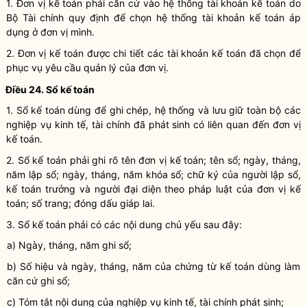
1.
Đơn vị kế toán
phải căn cứ vào hệ thống tài khoản kế toán do
Bộ Tài chính quy định để chọn hệ thống tài khoản kế toán áp
dụng ở đơn vị mình.
2.
Đơn vị kế toán
được chi tiết các tài khoản kế toán đã chọn để
phục vụ yêu cầu quản lý của đơn vị.
Điều 24. Sổ
kế toán
1. Sổ kế toán dùng để ghi chép, hệ thống và lưu giữ toàn bộ các
nghiệp vụ kinh tế, tài chính
đã phát sinh có liên quan đến
đơn vị
kế toán
.
2. Sổ kế toán phải ghi rõ tên
đơn vị kế toán
; tên sổ; ngày, tháng,
năm lập sổ; ngày, tháng, năm khóa sổ; chữ ký của người lập sổ,
kế toán trưởng
và người đại diện theo pháp
luật
của
đơn vị kế
toán
; số trang; đóng dấu giáp lai.
3. Sổ
kế toán
phải có các nội dung chủ yếu sau đây:
a) Ngày, tháng, năm ghi sổ;
b) Số hiệu và ngày, tháng, năm của
chứng từ kế toán
dùng làm
căn cứ ghi sổ;
c) Tóm tắt nội dung của
nghiệp vụ kinh tế, tài chính
phát sinh;