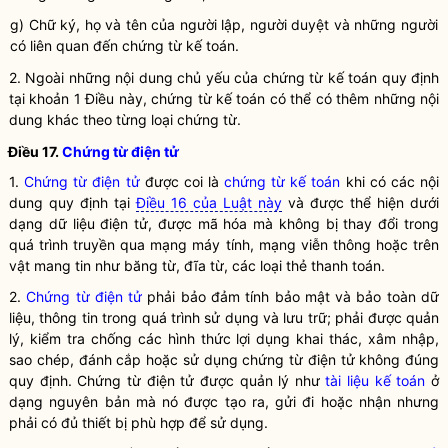
g) Chữ ký, họ và tên của người lập, người duyệt và những người
có liên quan đến
chứng từ kế toán
.
2. Ngoài những nội dung chủ yếu của
chứng từ kế toán
quy định
tại khoản 1 Điều này,
chứng từ kế toán
có thể có thêm những nội
dung khác theo từng loại chứng từ.
Điều 17.
Chứng từ điện tử
1.
Chứng từ điện tử
được coi là
chứng từ kế toán
khi có các nội
dung quy định tại
Điều 16 của Luật này
và được thể hiện dưới
dạng dữ liệu điện tử, được mã hóa mà không bị thay đổi trong
quá trình truyền qua mạng máy tính,
mạng viễn thông
hoặc trên
vật mang tin như băng từ, đĩa từ, các loại thẻ thanh toán.
2.
Chứng từ điện tử
phải bảo đảm tính bảo mật và bảo toàn dữ
liệu, thông tin trong quá trình sử dụng và lưu trữ; phải được quản
lý, kiểm tra chống các hình thức lợi dụng khai thác, xâm nhập,
sao chép, đánh cắp hoặc sử dụng
chứng từ điện tử
không đúng
quy định.
Chứng từ điện tử
được quản lý như
tài liệu kế toán
ở
dạng nguyên bản mà nó được tạo ra, gửi đi hoặc nhận nhưng
phải có đủ thiết bị phù hợp để sử dụng.