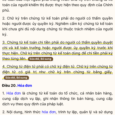
toán
của người khiếm thị được thực hiện theo quy định của Chính
phủ.
2. Chữ ký trên
chứng từ kế toán
phải do người có thẩm
quyền
hoặc người được ủy
quyền
ký. Nghiêm cấm ký
chứng từ kế toán
khi chưa ghi đủ nội dung chứng từ thuộc trách nhiệm của người
ký.
3. Chứng từ kế toán chi tiền phải do người có thẩm quyền duyệt
chi và kế toán trưởng hoặc người được ủy quyền ký trước khi
thực hiện. Chữ ký trên chứng từ kế toán dùng để chi tiền phải ký
theo từng liên.
Sửa đổi, Bổ sung
4. Chứng từ điện tử phải có chữ ký điện tử. Chữ ký trên chứng từ
điện tử có giá trị như chữ ký trên chứng từ bằng giấy.
Sửa đổi, Bổ sung
Điều 20.
Hóa đơn
1.
Hóa đơn
là
chứng từ kế toán
do tổ chức, cá nhân bán hàng,
cung cấp dịch vụ lập, ghi nhận thông tin bán hàng, cung cấp
dịch vụ theo quy định của pháp
luật
.
2. Nội dung, hình thức
hóa đơn
, trình tự lập, quản lý và sử dụng