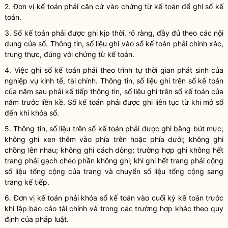
2.
Đơn vị kế toán
phải căn cứ vào
chứng từ kế toán
để ghi sổ kế
toán.
3. Sổ kế toán phải được ghi kịp thời, rõ ràng, đầy đủ theo các nội
dung của sổ. Thông tin, số liệu ghi vào sổ kế toán phải chính xác,
trung thực, đúng với
chứng từ kế toán
.
4. Việc ghi sổ
kế toán
phải theo trình tự thời gian phát sinh của
nghiệp vụ kinh tế, tài chính
. Thông tin, số liệu ghi trên sổ
kế toán
của năm sau phải kế tiếp thông tin, số liệu ghi trên sổ
kế toán
của
năm trước liền kề. Sổ
kế toán
phải được ghi liên tục từ khi mở sổ
đến khi khóa sổ.
5. Thông tin, số liệu trên sổ
kế toán
phải được ghi bằng bút mực;
không ghi xen thêm vào phía trên hoặc phía dưới; không ghi
chồng lên nhau; không ghi cách dòng; trường hợp ghi không hết
trang phải gạch chéo phần không ghi; khi ghi hết trang phải cộng
số liệu tổng cộng của trang và chuyển số liệu tổng cộng sang
trang kế tiếp.
6.
Đơn vị kế toán
phải khóa sổ kế toán vào cuối
kỳ kế toán
trước
khi lập
báo cáo tài chính
và trong các trường hợp khác theo quy
định của pháp
luật
.