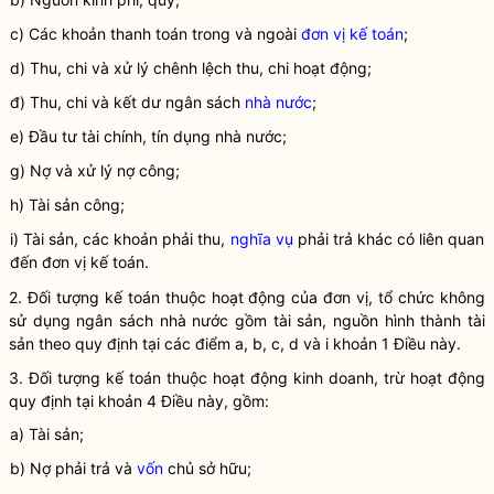
c) Các khoản thanh toán trong và ngoài
đơn vị kế toán
;
d) Thu, chi và xử lý chênh lệch thu, chi hoạt động;
đ) Thu, chi và kết dư ngân sách
nhà nước
;
e) Đầu tư tài chính, tín dụng
nhà nước
;
g) Nợ và xử lý nợ công;
h) Tài sản công;
i) Tài sản, các khoản phải thu,
nghĩa vụ
phải trả khác có liên quan
đến
đơn vị kế toán
.
2. Đối tượng
kế toán
thuộc hoạt động của đơn vị, tổ chức không
sử dụng ngân sách
nhà nước
gồm tài sản, nguồn hình thành tài
sản theo quy định tại các điểm a, b, c, d và i khoản 1 Điều này.
3. Đối tượng
kế toán
thuộc hoạt động kinh doanh, trừ hoạt động
quy định tại khoản 4 Điều này, gồm:
a) Tài sản;
b) Nợ phải trả và
vốn
chủ sở hữu;