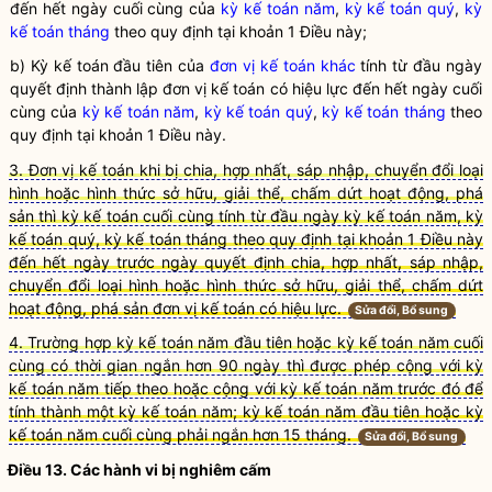
đến hết ngày cuối cùng của
kỳ kế toán năm
,
kỳ kế toán quý
,
kỳ
kế toán tháng
theo quy định tại khoản 1 Điều này;
b) Kỳ kế toán đầu tiên của
đơn vị kế toán khác
tính từ đầu ngày
quyết định thành lập đơn vị kế toán có hiệu lực đến hết ngày cuối
cùng của
kỳ kế toán năm
,
kỳ kế toán quý
,
kỳ kế toán tháng
theo
quy định tại khoản 1 Điều này.
3. Đơn vị kế toán khi bị chia, hợp nhất, sáp nhập, chuyển đổi loại
hình hoặc hình thức sở hữu, giải thể, chấm dứt hoạt động, phá
sản thì kỳ kế toán cuối cùng tính từ đầu ngày kỳ kế toán năm, kỳ
kế toán quý, kỳ kế toán tháng theo quy định tại khoản 1 Điều này
đến hết ngày trước ngày quyết định chia, hợp nhất, sáp nhập,
chuyển đổi loại hình hoặc hình thức sở hữu, giải thể, chấm dứt
hoạt động, phá sản đơn vị kế toán có hiệu lực.
Sửa đổi, Bổ sung
4. Trường hợp kỳ kế toán năm đầu tiên hoặc kỳ kế toán năm cuối
cùng có thời gian ngắn hơn 90 ngày thì được phép cộng với kỳ
kế toán năm tiếp theo hoặc cộng với kỳ kế toán năm trước đó để
tính thành một kỳ kế toán năm; kỳ kế toán năm đầu tiên hoặc kỳ
kế toán năm cuối cùng phải ngắn hơn 15 tháng.
Sửa đổi, Bổ sung
Điều 13. Các hành vi bị nghiêm cấm