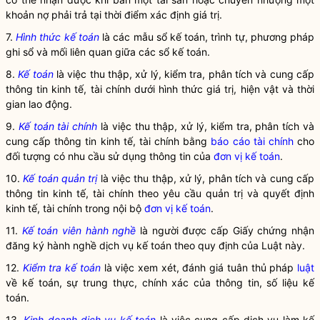
khoản nợ phải trả tại thời điểm xác định giá trị.
7.
Hình thức kế toán
là các mẫu sổ kế toán, trình tự, phương pháp
ghi sổ và mối liên quan giữa các sổ kế toán.
8.
Kế toán
là việc thu thập, xử lý, kiểm tra, phân tích và cung cấp
thông tin kinh tế, tài chính dưới hình thức giá trị, hiện vật và thời
gian lao động.
9.
Kế toán tài chính
là việc thu thập, xử lý, kiểm tra, phân tích và
cung cấp thông tin kinh tế, tài chính bằng
báo cáo tài chính
cho
đối tượng có nhu cầu sử dụng thông tin của
đơn vị kế toán
.
10.
Kế toán quản trị
là việc thu thập, xử lý, phân tích và cung cấp
thông tin kinh tế, tài chính theo yêu cầu quản trị và quyết định
kinh tế, tài chính trong nội bộ
đơn vị kế toán
.
11.
Kế toán viên hành nghề
là người được cấp Giấy chứng nhận
đăng ký hành nghề dịch vụ kế toán theo quy định của Luật này.
12.
Kiểm tra kế toán
là việc xem xét, đánh giá tuân thủ pháp
luật
về kế toán, sự trung thực, chính xác của thông tin, số liệu kế
toán.
13.
Kinh doanh dịch vụ kế toán
là việc cung cấp dịch vụ làm kế