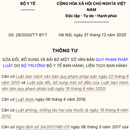
BỘ Y TẾ
CỘNG HÒA XÃ HỘI CHỦ NGHĨA VIỆT
--------
NAM
Độc lập - Tự do - Hạnh phúc
--------------------
Hà Nội
31
12
2020
Số:
29/2020/TT-BYT
, ngày
tháng
năm
THÔNG TƯ
SỬA ĐỔI, BỔ SUNG VÀ BÃI BỎ MỘT SỐ VĂN BẢN
QUY PHẠM PHÁP
LUẬT
DO
BỘ TRƯỞNG
BỘ Y TẾ BAN HÀNH, LIÊN TỊCH BAN HÀNH
Căn cứ
Luật ban hành văn bản quy phạm pháp luật ngày 22 tháng 6
năm 2015
và
Luật sửa đổi, bổ sung một số điều của Luật ban hành
văn bản quy phạm pháp luật ngày 18 tháng 6 năm 2020
;
Căn cứ
Luật dược
ngày 06 tháng 4 năm 2016;
Căn cứ
Luật phòng, chống tác hại của thuốc lá ngày 18 tháng 6 năm
2012
;
Căn cứ
Nghị định số 54/2017/NĐ-CP
ngày 08 tháng 5 năm 2017 của