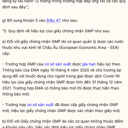
đăng ký lưu hành
12 tháng trong trường hợp đáp ứng tất cả các quy
định sau đây:”;
g) Bổ sung khoản 5 vào
Điều 47
như sau:
“5. Quy định về hiệu lực của giấy chứng nhận GMP như sau:
a)
Đối với giấy chứng nhận GMP do cơ quan quản lý dược các nước
thuộc khu vực kinh tế Châu Âu (European Economic Area - EEA)
cấp:
-
Trường hợp GMP của
cơ sở sản xuất
được
gia hạn
hiệu lực theo
Thông báo của EMA ngày 10 tháng 4 năm 2020 về chủ trương áp
dụng đối với thuốc dùng cho người trong giai đoạn dịch Covid-19:
hiệu lực của giấy chứng nhận GMP được tính đến 31 tháng 12 năm
2021. Trường hợp EMA có thông báo mới thì được thực hiện theo
thông báo mới;
-
Trường hợp
cơ sở sản xuất
đã được cấp giấy chứng nhận GMP
mới, hiệu lực giấy chứng nhận GMP được xác nhận theo giấy mới;
b)
Đối với Giấy chứng nhận GMP do các cơ quan không thuộc điểm
a Khoản này cấp: Việc xác định hiệu lực giấy chứng nhận GMP