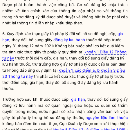
Dược phải hoàn thành việc công bố. Cơ sở đăng ký chịu trách
nhiệm về tính chính xác của thông tin cập nhật so với thông tin
trong hồ sơ đăng ký đã được phê duyệt và không bắt buộc phải cập
nhật lại thông tin ở lần nhập khẩu tiếp theo.
6.
Quy định xác thực giấy tờ pháp lý đối với hồ sơ đề nghị cấp,
gia
hạn
, thay đổi, bổ sung giấy
đăng ký lưu hành
thuốc đã nộp trước
ngày 31 tháng 12 năm 2021: Không bắt buộc phải có kết quả kiểm
tra tính xác thực giấy tờ pháp lý quy định tại
khoản 1 Điều 12 Thông
tư này
trước thời điểm cấp,
gia hạn
, thay đổi bổ sung giấy
đăng ký
lưu hành
thuốc, trừ trường hợp giấy tờ pháp lý được cấp là bản điện
tử không đáp ứng quy định tại
khoản 1, các điểm a, b khoản 3 Điều
23 Thông tư này
thì phải có kết quả xác thực giấy tờ pháp lý trước
thời điểm cấp,
gia hạn
, thay đổi bổ sung Giấy
đăng ký lưu hành
thuốc.
Trường hợp sau khi thuốc được cấp,
gia hạn
, thay đổi bổ sung giấy
đăng ký lưu hành mà cơ quan ngoại giao hoặc cơ quan có thẩm
quyền
trong nước, nước ngoài có xác nhận bằng văn bản về việc
giấy tờ pháp lý trong hồ sơ đăng ký thuốc,
nguyên liệu làm thuốc
không bảo đảm tính xác thực, Cục Quản lý Dược xem xét thực hiện
việc xử lý theo quy định tại
khoản 5 Điều 42 và điểm h khoản 1 Điều