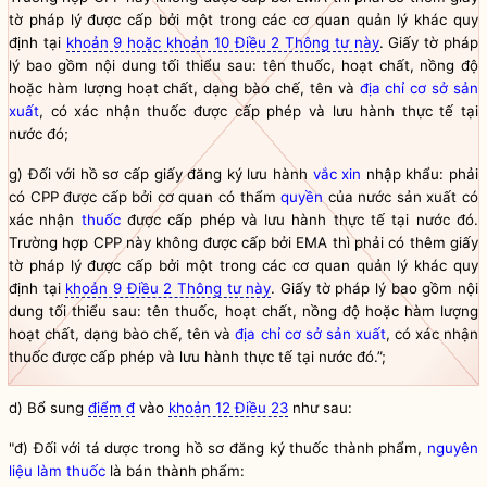
tờ pháp lý được cấp bởi một trong các cơ quan quản lý khác quy
định tại
khoản 9 hoặc khoản 10 Điều 2 Thông tư này
. Giấy tờ pháp
lý bao gồm nội dung tối thiểu sau: tên thuốc, hoạt chất, nồng độ
hoặc hàm lượng hoạt chất, dạng bào chế, tên và
địa chỉ
cơ sở sản
xuất
, có xác nhận thuốc được cấp phép và lưu hành thực tế tại
nước đó;
g) Đối với hồ sơ cấp giấy đăng ký lưu hành
vắc xin
nhập khẩu: phải
có CPP được cấp bởi cơ quan có thẩm
quyền
của nước sản xuất có
xác nhận
thuốc
được cấp phép và lưu hành thực tế tại nước đó.
Trường hợp CPP này không được cấp bởi EMA thì phải có thêm giấy
tờ pháp lý được cấp bởi một trong các cơ quan quản lý khác quy
định tại
khoản 9 Điều 2 Thông tư này
. Giấy tờ pháp lý bao gồm nội
dung tối thiểu sau: tên
thuốc
, hoạt chất, nồng độ hoặc hàm lượng
hoạt chất, dạng bào chế, tên và
địa chỉ
cơ sở sản xuất
, có xác nhận
thuốc
được cấp phép và lưu hành thực tế tại nước đó.”;
d) Bổ sung
điểm đ
vào
khoản 12 Điều 23
như sau:
"đ) Đối với tá dược trong hồ sơ đăng ký thuốc thành phẩm,
nguyên
liệu làm thuốc
là bán thành phẩm: