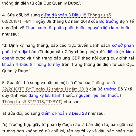
thông tin điện tử của Cục Quản lý Dược.”.
4. Sửa đổi, bổ sung
điểm đ khoản 3 Điều 18
Thông tư số
03/2018/TT-BYT
ngày 09 tháng 02 năm 2018 của
Bộ trưởng
Bộ Y tế
quy định về
Thực hành tốt phân phối thuốc, nguyên liệu làm thuốc
như sau:
“đ) Định kỳ hằng tháng, báo cáo trực tuyến danh sách
cơ sở phân
phối
trên
địa bàn
đã được cấp Giấy chứng nhận đủ
điều kiện kinh
doanh
dược và tình trạng đáp ứng GDP theo nội dung quy định tại
khoản 4 Điều 8 Thông tư này
trên Trang thông tin điện tử của Cục
Quản lý Dược.”.
5. Sửa đổi, bổ sung và bãi bỏ một số điều của
Thông tư số
32/2018/TT-BYT ngày 12 tháng 11 năm 2018
của
Bộ trưởng
Bộ Y tế
quy định việc
đăng ký lưu hành
thuốc,
nguyên liệu làm thuốc
(
Thông tư số 32/2018/TT-BYT
) như sau:
a) Sửa đổi, bổ sung
điểm c khoản 3 Điều 23
như sau:
“c) Trường hợp giấy tờ pháp lý được cấp là bản điện tử, bao gồm cả
trường hợp không có đủ chữ ký, tên người ký và dấu xác nhận của