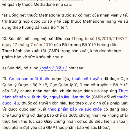
về quản lý thuốc Methadone như sau:
"a) Uống hết thuốc Methadone trước sự có mặt của nhân viên y tế,
trừ trường hợp được cơ sở y tế cấp thuốc Methadone mang về sử
dụng theo hướng dẫn của Bộ Y tế;”.
Thông tư số 18/2019/TT-BYT
10. Sửa đổi, bổ sung một số điều của
ngày 17 tháng 7 năm 2019
của
Bộ trưởng
Bộ Y tế hướng dẫn
Thực hành sản xuất tốt (GMP) trong sản xuất, kinh doanh thực
phẩm bảo vệ sức khỏe như sau:
a) Sửa đổi, bổ sung
khoản 3 Điều 3
như sau:
“3.
Cơ sở sản xuất thuốc
dược liệu,
thuốc cổ truyền
đã được Cục
Quản lý Dược - Bộ Y tế, Cục Quản lý Y, Dược cổ truyền - Bộ Y tế
cấp Giấy chứng nhận đạt tiêu chuẩn hoặc đánh giá đáp ứng
Thực
hành tốt sản xuất thuốc
,
nguyên liệu làm thuốc
(GMP) đối với
thuốc
dược liệu
,
thuốc cổ truyền
còn hiệu lực theo quy định của pháp
luật
về dược được sản xuất
thực phẩm bảo vệ sức khỏe
có dạng bào
chế tương ứng với dạng bào chế đã được chứng nhận và không phải
thực hiện thủ tục cấp Giấy chứng nhận cơ sở đủ điều kiện an toàn
thực phẩm đạt yêu cầu GMP
thực phẩm bảo vệ sức khỏe
.”;