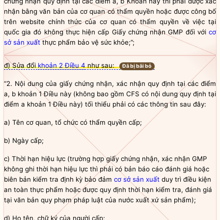
chứng nhận quy định tại các điểm a, b Khoản này thì phải được xác
nhận bằng văn bản của cơ quan có thẩm
quyền
hoặc được công bố
trên website chính thức của cơ quan có thẩm
quyền
về việc tại
quốc gia
đó không thực hiện cấp Giấy chứng nhận GMP đối với
cơ
sở sản xuất
thực phẩm bảo vệ sức khỏe;”;
đ) Sửa đổi
khoản 2 Điều 4
như sau:
Đã bị bãi bỏ
“2. Nội dung của giấy chứng nhận, xác nhận quy định tại các điểm
a, b khoản 1 Điều này (không bao gồm CFS có nội dung quy định tại
điểm a khoản 1 Điều này) tối thiểu phải có các thông tin sau đây:
a)
Tên cơ quan, tổ chức có thẩm
quyền
cấp;
b)
Ngày cấp;
c)
Thời hạn hiệu lực (trường hợp giấy chứng nhận, xác nhận GMP
không ghi thời hạn hiệu lực thì phải có bản báo cáo đánh giá hoặc
biên bản kiểm tra định kỳ bảo đảm
cơ sở sản xuất
duy trì điều kiện
an toàn thực phẩm hoặc được quy định thời hạn kiểm tra, đánh giá
tại văn bản
quy phạm pháp luật
của nước xuất xứ sản phẩm);
d)
Họ tên, chữ ký của người cấp;