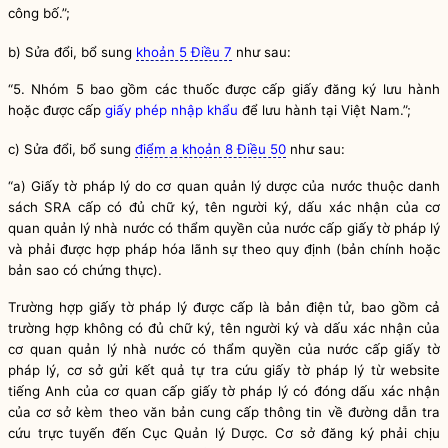
công bố.”;
b) Sửa đổi, bổ sung
khoản 5 Điều 7
như sau:
“5. Nhóm 5 bao gồm các thuốc được cấp giấy đăng ký lưu hành
hoặc được cấp
giấy phép nhập khẩu
để lưu hành tại Việt Nam.”;
c) Sửa đổi, bổ sung
điểm a khoản 8 Điều 50
như sau:
“a) Giấy tờ pháp lý do cơ quan quản lý dược của nước thuộc danh
sách SRA cấp có đủ chữ ký, tên người ký, dấu xác nhận của
cơ
quan quản lý nhà nước
có thẩm
quyền
của nước cấp giấy tờ pháp lý
và phải được
hợp pháp
hóa lãnh sự theo quy định (bản chính hoặc
bản sao có chứng thực).
Trường hợp giấy tờ pháp lý được cấp là bản điện tử, bao gồm cả
trường hợp không có đủ chữ ký, tên người ký và dấu xác nhận của
cơ quan quản lý nhà nước
có thẩm
quyền
của nước cấp giấy tờ
pháp lý, cơ sở gửi kết quả tự tra cứu giấy tờ pháp lý từ website
tiếng Anh của cơ quan cấp giấy tờ pháp lý có đóng dấu xác nhận
của cơ sở kèm theo văn bản cung cấp thông tin về đường dẫn tra
cứu trực tuyến đến Cục Quản lý Dược. Cơ sở đăng ký phải chịu