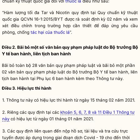
chuẩn kỹ thuật
quốc gia
đối với
thuốc lá
điếu như sau:
“Hàm lượng tối đa Tar và Nicotin quy định tại Quy chuẩn kỹ thuật
quốc gia
QCVN 16-1:2015/BYT được rà soát định kỳ 02 năm và xem
xét điều chỉnh trong trường hợp cần thiết để đáp ứng yêu cầu
phòng, chống
tác hại của thuốc lá
”.
luật
do
Bộ trưởng
Bộ
Điều 2. Bãi bỏ một số văn bản quy phạm pháp
Y tế ban hành, liên tịch ban hành
Bãi bỏ toàn bộ 28 văn bản
quy phạm pháp luật
và bãi bỏ một phần
02 văn bản
quy phạm pháp luật
do
Bộ trưởng
Bộ Y tế ban hành, liên
tịch ban hành tại Phụ lục 6 ban hành kèm theo Thông tư này.
Điều 3. Hiệu lực thi hành
1.
Thông tư này có hiệu lực thi hành từ ngày 15 tháng 02 năm 2021.
2. Riêng các quy định tại các
khoản 5, 6, 7, 8 và 11 Điều 1 Thông tư
này
có hiệu lực từ ngày 01 tháng 01 năm 2021.
3. Các quy định liên quan đến nộp hồ sơ, tài liệu và tra cứu trực
tuyến được áp dụng trong giai đoạn dịch Covid - 19 cho đến thời