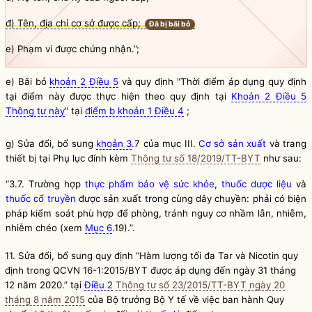
đ) Tên, địa chỉ cơ sở được cấp;
Đã bị bãi bỏ
e)
Phạm vi được chứng nhận.”;
e) Bãi bỏ
khoản 2 Điều 5
và quy định "Thời điểm áp dụng quy định
tại điểm này được thực hiện theo quy định tại
Khoản 2 Điều 5
Thông tư này
" tại
điểm b khoản 1 Điều 4
;
g) Sửa đổi, bổ sung
khoản 3
.7 của mục III.
Cơ sở sản xuất
và trang
thiết bị tại
Phụ lục đính kèm
Thông tư số 18/2019/TT-BYT
như sau:
“3.7. Trường hợp
thực phẩm bảo vệ sức khỏe
,
thuốc dược liệu
và
thuốc cổ truyền
được sản xuất trong cùng dây chuyền: phải có biện
pháp kiểm soát phù hợp để phòng, tránh nguy cơ nhầm lẫn, nhiễm,
nhiễm chéo (xem
Mục 6
.19).”.
11. Sửa đổi, bổ sung quy định “Hàm lượng tối đa Tar và Nicotin quy
định trong QCVN 16-1:2015/BYT được áp dụng đến ngày 31 tháng
12 năm 2020.” tại
Điều 2
Thông tư số 23/2015/TT-BYT ngày 20
tháng 8 năm 2015
của
Bộ trưởng
Bộ Y tế về việc ban hành Quy