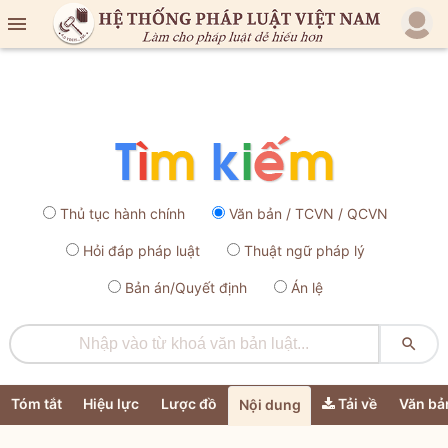

Thủ tục hành chính
Văn bản / TCVN / QCVN
Hỏi đáp pháp luật
Thuật ngữ pháp lý
Bản án/Quyết định
Án lệ

Tóm tắt
Hiệu lực
Lược đồ
Tải về
Văn bả
Nội dung