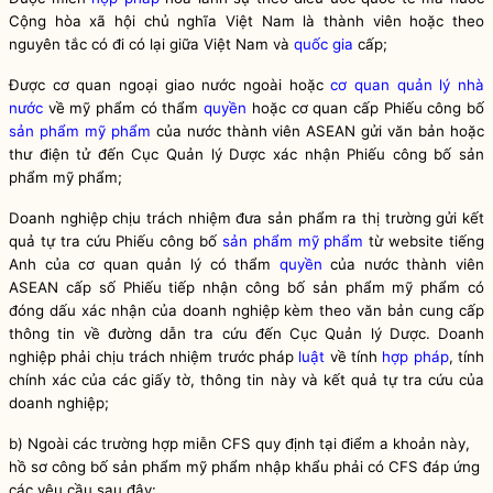
Cộng hòa xã hội chủ nghĩa Việt Nam là thành viên hoặc theo
nguyên tắc có đi có lại giữa Việt Nam và
quốc gia
cấp;
Được cơ quan ngoại giao nước ngoài hoặc
cơ quan quản lý nhà
nước
về mỹ phẩm có thẩm
quyền
hoặc cơ quan cấp Phiếu công bố
sản phẩm mỹ phẩm
của nước thành viên ASEAN gửi văn bản hoặc
thư điện tử đến Cục Quản lý Dược xác nhận Phiếu công bố
sản
phẩm mỹ phẩm
;
Doanh nghiệp chịu trách nhiệm đưa sản phẩm ra thị trường gửi kết
quả tự tra cứu Phiếu công bố
sản phẩm mỹ phẩm
từ website tiếng
Anh của cơ quan quản lý có thẩm
quyền
của nước thành viên
ASEAN cấp số Phiếu tiếp nhận công bố
sản phẩm mỹ phẩm
có
đóng dấu xác nhận của doanh nghiệp kèm theo văn bản cung cấp
thông tin về đường dẫn tra cứu đến Cục Quản lý Dược. Doanh
nghiệp phải chịu trách nhiệm trước pháp
luật
về tính
hợp pháp
, tính
chính xác của các giấy tờ, thông tin này và kết quả tự tra cứu của
doanh nghiệp;
b)
Ngoài các trường hợp miễn CFS quy định tại điểm a khoản này,
hồ sơ công bố sản phẩm mỹ phẩm nhập khẩu phải có CFS đáp ứng
các yêu cầu sau đây: