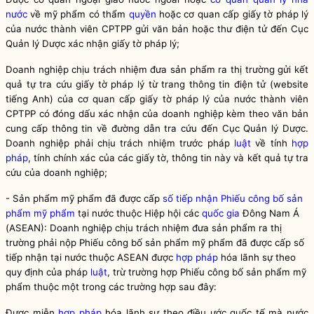
nước
về mỹ phẩm có thẩm
quyền
hoặc cơ quan cấp giấy tờ pháp lý
của nước thành viên CPTPP gửi văn bản hoặc thư điện tử đến Cục
Quản lý Dược xác nhận giấy tờ pháp lý;
Doanh nghiệp chịu trách nhiệm đưa sản phẩm ra thị trường gửi kết
quả tự tra cứu giấy tờ pháp lý từ trang thông tin điện tử (website
tiếng Anh) của cơ quan cấp giấy tờ pháp lý của nước thành viên
CPTPP có đóng dấu xác nhận của doanh nghiệp kèm theo văn bản
cung cấp thông tin về đường dẫn tra cứu đến Cục Quản lý Dược.
Doanh nghiệp phải chịu trách nhiệm trước pháp
luật
về tính
hợp
pháp
, tính chính xác của các giấy tờ, thông tin này và kết quả tự tra
cứu của doanh nghiệp;
-
Sản phẩm mỹ phẩm đã được cấp
số tiếp nhận Phiếu công bố sản
phẩm mỹ phẩm
tại nước thuộc Hiệp hội các
quốc gia
Đông Nam Á
(ASEAN): Doanh nghiệp chịu trách nhiệm đưa sản phẩm ra thị
trường phải nộp Phiếu công bố sản phẩm mỹ phẩm đã được cấp số
tiếp nhận tại nước thuộc ASEAN được
hợp pháp
hóa lãnh sự theo
quy định của pháp
luật
, trừ trường hợp Phiếu công bố sản phẩm mỹ
phẩm thuộc một trong các trường hợp sau đây:
Được miễn
hợp pháp
hóa lãnh sự theo điều ước quốc tế mà nước