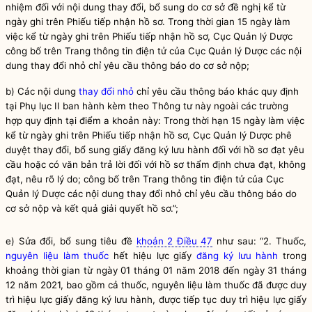
nhiệm đối với nội dung thay đổi, bổ sung do cơ sở đề nghị kể từ
ngày ghi trên Phiếu tiếp nhận hồ sơ. Trong thời gian 15 ngày làm
việc kể từ ngày ghi trên Phiếu tiếp nhận hồ sơ, Cục Quản lý Dược
công bố trên Trang thông tin điện tử của Cục Quản lý Dược các nội
dung
thay đổi nhỏ
chỉ yêu cầu thông báo do cơ sở nộp;
b)
Các nội dung
thay đổi nhỏ
chỉ yêu cầu thông báo khác quy định
tại Phụ lục II ban hành kèm theo Thông tư này ngoài các trường
hợp quy định tại điểm a khoản này: Trong thời hạn 15 ngày làm việc
kể từ ngày ghi trên Phiếu tiếp nhận hồ sơ, Cục Quản lý Dược phê
duyệt thay đổi, bổ sung giấy đăng ký lưu hành đối với hồ sơ đạt yêu
cầu hoặc có văn bản trả lời đối với hồ sơ thẩm định chưa đạt, không
đạt, nêu rõ lý do; công bố trên Trang thông tin điện tử của Cục
Quản lý Dược các nội dung
thay đổi nhỏ
chỉ yêu cầu thông báo do
cơ sở nộp và kết quả giải quyết hồ sơ.”;
e) Sửa đổi, bổ sung tiêu đề
khoản 2 Điều 47
như sau: “2. Thuốc,
nguyên liệu làm thuốc
hết hiệu lực giấy
đăng ký lưu hành
trong
khoảng thời gian từ ngày 01 tháng 01 năm 2018 đến ngày 31 tháng
12 năm 2021, bao gồm cả thuốc,
nguyên liệu làm thuốc
đã được duy
trì hiệu lực giấy
đăng ký lưu hành
, được tiếp tục duy trì hiệu lực giấy