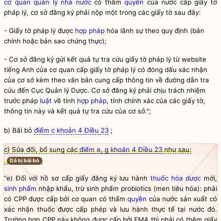
cơ quan quản lý nhà nước
có thẩm
quyền
của nước cấp giấy tờ
pháp lý, cơ sở đăng ký phải nộp một trong các giấy tờ sau đây:
-
Giấy tờ pháp lý được
hợp pháp
hóa lãnh sự theo quy định (bản
chính hoặc bản sao chứng thực);
-
Cơ sở đăng ký gửi kết quả tự tra cứu giấy tờ pháp lý từ website
tiếng Anh của cơ quan cấp giấy tờ pháp lý có đóng dấu xác nhận
của cơ sở kèm theo văn bản cung cấp thông tin về đường dẫn tra
cứu đến Cục Quản lý Dược. Cơ sở đăng ký phải chịu trách nhiệm
trước pháp
luật
về tính
hợp pháp
, tính chính xác của các giấy tờ,
thông tin này và kết quả tự tra cứu của cơ sở.";
b) Bãi bỏ
điểm c khoản 4 Điều 23
;
c) Sửa đổi, bổ sung các
điểm e, g khoản 4 Điều 23
như sau:
Đã bị bãi bỏ
“e) Đối với hồ sơ cấp giấy đăng ký lưu hành
thuốc hóa dược
mới,
sinh phẩm
nhập khẩu, trừ
sinh phẩm
probiotics (men tiêu hóa): phải
có CPP được cấp bởi cơ quan có thẩm
quyền
của nước sản xuất có
xác nhận thuốc được cấp phép và lưu hành thực tế tại nước đó.
Trường hợp CPP này không được cấp bởi EMA thì phải có thêm giấy