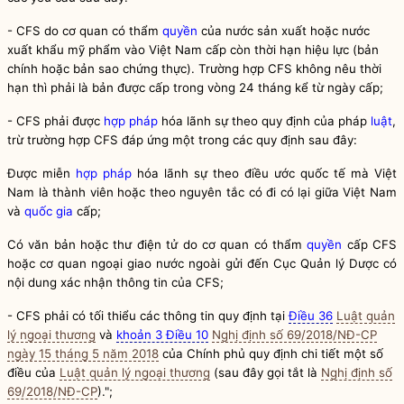
-
CFS do cơ quan có thẩm
quyền
của nước sản xuất hoặc nước
xuất khẩu mỹ phẩm vào Việt Nam cấp còn thời hạn hiệu lực (bản
chính hoặc bản sao chứng thực). Trường hợp CFS không nêu thời
hạn thì phải là bản được cấp trong vòng 24 tháng kể từ ngày cấp;
-
CFS phải được
hợp pháp
hóa lãnh sự theo quy định của pháp
luật
,
trừ trường hợp CFS đáp ứng một trong các quy định sau đây:
Được miễn
hợp pháp
hóa lãnh sự theo điều ước quốc tế mà Việt
Nam là thành viên hoặc theo nguyên tắc có đi có lại giữa Việt Nam
và
quốc gia
cấp;
Có văn bản hoặc thư điện tử do cơ quan có thẩm
quyền
cấp CFS
hoặc cơ quan ngoại giao nước ngoài gửi đến Cục Quản lý Dược có
nội dung xác nhận thông tin của CFS;
-
CFS phải có tối thiểu các thông tin quy định tại
Điều 36
Luật quản
lý ngoại thương
và
khoản 3 Điều 10
Nghị định số 69/2018/NĐ-CP
ngày 15 tháng 5 năm 2018
của Chính phủ quy định chi tiết một số
điều của
Luật quản lý ngoại thương
(sau đây gọi tắt là
Nghị định số
69/2018/NĐ-CP
).";