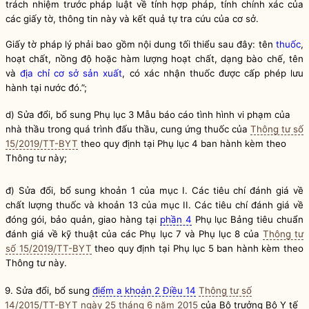
trách nhiệm trước pháp
luật
về tính
hợp pháp
, tính chính xác của
các giấy tờ, thông tin này và kết quả tự tra cứu của cơ sở.
Giấy tờ pháp lý phải bao gồm nội dung tối thiểu sau đây: tên
thuốc
,
hoạt chất, nồng độ hoặc hàm lượng hoạt chất, dạng bào chế, tên
và
địa chỉ
cơ sở sản xuất
, có xác nhận
thuốc
được cấp phép lưu
hành tại nước đó.”;
d) Sửa đổi, bổ sung
Phụ lục 3 Mẫu báo cáo tình hình vi phạm của
nhà thầu trong quá trình đấu thầu, cung ứng thuốc của
Thông tư số
15/2019/TT-BYT
theo quy định tại Phụ lục 4 ban hành kèm theo
Thông tư này;
đ) Sửa đổi, bổ sung khoản 1 của mục I. Các tiêu chí đánh giá về
chất lượng thuốc và khoản 13 của mục II. Các tiêu chí đánh giá về
đóng gói, bảo quản, giao hàng tại
phần 4
Phụ lục Bảng tiêu chuẩn
đánh giá về kỹ thuật của các
Phụ lục 7 và Phụ lục 8 của
Thông tư
số 15/2019/TT-BYT
theo quy định tại Phụ lục 5 ban hành kèm theo
Thông tư này.
9. Sửa đổi, bổ sung
điểm a khoản 2 Điều 14
Thông tư số
14/2015/TT-BYT ngày 25 tháng 6 năm 2015
của
Bộ trưởng
Bộ Y tế