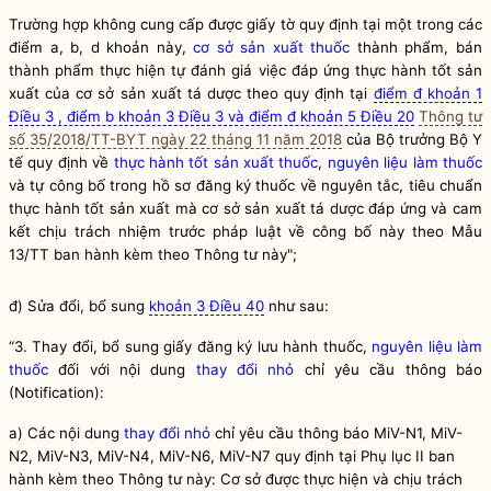
Trường hợp không cung cấp được giấy tờ quy định tại một trong các
điểm a, b, d khoản này,
cơ sở sản xuất thuốc
thành phẩm, bán
thành phẩm thực hiện tự đánh giá việc đáp ứng thực hành tốt sản
xuất của cơ sở sản xuất tá dược theo quy định tại
điểm đ khoản 1
Điều 3 , điểm b khoản 3 Điều 3 và điểm đ khoản 5 Điều 20
Thông tư
số 35/2018/TT-BYT ngày 22 tháng 11 năm 2018
của
Bộ trưởng
Bộ Y
tế quy định về
thực hành tốt sản xuất thuốc
,
nguyên liệu làm thuốc
và tự công bố trong hồ sơ đăng ký thuốc về nguyên tắc, tiêu chuẩn
thực hành tốt sản xuất mà cơ sở sản xuất tá dược đáp ứng và cam
kết chịu trách nhiệm trước pháp
luật
về công bố này theo Mẫu
13/TT ban hành kèm theo Thông tư này";
đ) Sửa đổi, bổ sung
khoản 3 Điều 40
như sau:
“3. Thay đổi, bổ sung giấy đăng ký lưu hành thuốc,
nguyên liệu làm
thuốc
đối với nội dung
thay đổi nhỏ
chỉ yêu cầu thông báo
(Notification):
a)
Các nội dung
thay đổi nhỏ
chỉ yêu cầu thông báo MiV-N1, MiV-
N2, MiV-N3, MiV-N4, MiV-N6, MiV-N7 quy định tại Phụ lục II ban
hành kèm theo Thông tư này: Cơ sở được thực hiện và chịu trách