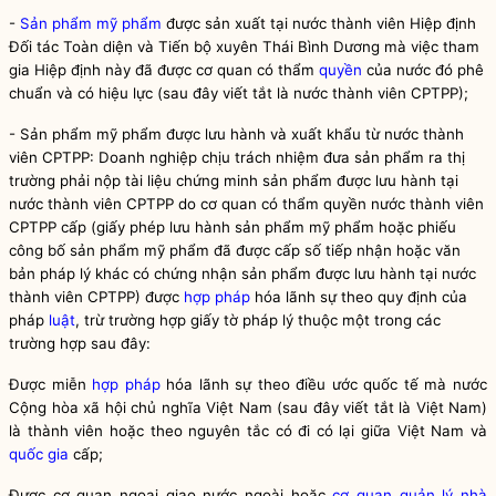
-
Sản phẩm mỹ phẩm
được sản xuất tại nước thành viên Hiệp định
Đối tác Toàn diện và Tiến bộ xuyên Thái Bình Dương mà việc tham
gia Hiệp định này đã được cơ quan có thẩm
quyền
của nước đó phê
chuẩn và có hiệu lực (sau đây viết tắt là nước thành viên CPTPP);
-
Sản phẩm mỹ phẩm
được lưu hành và xuất khẩu từ nước thành
viên CPTPP: Doanh nghiệp chịu trách nhiệm đưa sản phẩm ra thị
trường phải nộp tài liệu chứng minh sản phẩm được lưu hành tại
nước thành viên CPTPP do cơ quan có thẩm
quyền
nước thành viên
CPTPP cấp (giấy phép lưu hành
sản phẩm mỹ phẩm
hoặc phiếu
công bố
sản phẩm mỹ phẩm
đã được cấp số tiếp nhận hoặc văn
bản pháp lý khác có chứng nhận sản phẩm được lưu hành tại nước
thành viên CPTPP) được
hợp pháp
hóa lãnh sự theo quy định của
pháp
luật
, trừ trường hợp giấy tờ pháp lý thuộc một trong các
trường hợp sau đây:
Được miễn
hợp pháp
hóa lãnh sự theo điều ước quốc tế mà nước
Cộng hòa xã hội chủ nghĩa Việt Nam (sau đây viết tắt là Việt Nam)
là thành viên hoặc theo nguyên tắc có đi có lại giữa Việt Nam và
quốc gia
cấp;
Được cơ quan ngoại giao nước ngoài hoặc
cơ quan quản lý nhà