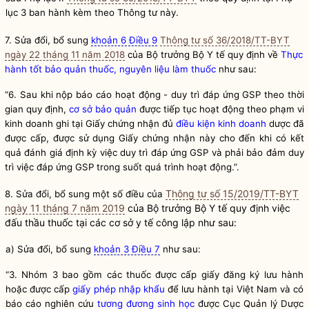
lục 3 ban hành kèm theo Thông tư này.
7. Sửa đổi, bổ sung
khoản 6 Điều 9
Thông tư số 36/2018/TT-BYT
ngày 22 tháng 11 năm 2018
của
Bộ trưởng
Bộ Y tế quy định về
Thực
hành tốt bảo quản thuốc, nguyên liệu làm thuốc
như sau:
“6. Sau khi nộp báo cáo hoạt động - duy trì đáp ứng GSP theo thời
gian quy định,
cơ sở bảo quản
được tiếp tục hoạt động theo phạm vi
kinh doanh ghi tại Giấy chứng nhận đủ
điều kiện kinh doanh
dược đã
được cấp, được sử dụng Giấy chứng nhận này cho đến khi có kết
quả đánh giá định kỳ việc duy trì đáp ứng GSP và phải bảo đảm duy
trì việc đáp ứng GSP trong suốt quá trình hoạt động.”.
Thông tư số 15/2019/TT-BYT
8. Sửa đổi, bổ sung một số điều của
ngày 11 tháng 7 năm 2019
của
Bộ trưởng
Bộ Y tế quy định việc
đấu thầu thuốc tại các cơ sở y tế công lập như sau:
a) Sửa đổi, bổ sung
khoản 3 Điều 7
như sau:
“3. Nhóm 3 bao gồm các thuốc được cấp giấy đăng ký lưu hành
hoặc được cấp
giấy phép nhập khẩu
để lưu hành tại Việt Nam và có
báo cáo nghiên cứu
tương đương sinh học
được Cục Quản lý Dược