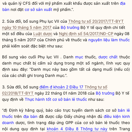
và quản lý CFS đối với mỹ phẩm xuất khẩu được sản xuất trên
địa
bàn
nơi đặt
cơ sở sản xuất
mỹ phẩm.”.
2. Sửa đổi, bổ sung
Phụ lục VII của
Thông tư số 20/2017/TT-BYT
ngày 10 tháng 5 năm 2017
của
Bộ trưởng
Bộ Y tế quy định chi tiết
một số điều của
Luật dược
và
Nghị định số 54/2017/NĐ-CP
ngày 08
tháng 5 năm 2017 của Chính phủ về thuốc và
nguyên liệu làm thuốc
phải kiểm soát đặc biệt như sau:
Bổ sung vào cuối Phụ lục VII . Danh
mục
thuốc,
dược chất
thuộc
danh
mục
chất bị cấm sử dụng trong một số ngành, lĩnh vực quy
định sau đây: “Danh
mục
này bao gồm tất cả dạng muối (nếu có)
của các chất ghi trong Danh
mục
.”.
3. Sửa đổi, bổ sung
điểm đ khoản 2 Điều 17
Thông tư số
02/2018/TT-BYT
ngày 22 tháng 01 năm 2018 của
Bộ trưởng
Bộ Y tế
quy định về
Thực hành tốt cơ sở bán lẻ thuốc
như sau:
“đ) Định kỳ hằng quý, báo cáo trực tuyến danh sách cơ sở
bán lẻ
thuốc
trên
địa bàn
đã được cấp Giấy chứng nhận đủ
điều kiện kinh
doanh
dược, tình trạng đáp ứng GPP của cơ sở
bán lẻ thuốc
theo
nội dung quy định tại
khoản 4 Điều 8 Thông tư này
trên Trang