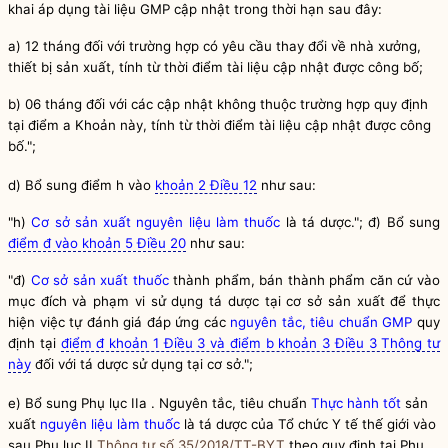
khai áp dụng tài liệu GMP cập nhật trong thời hạn sau đây:
a)
12 tháng đối với trường hợp có yêu cầu thay đổi về nhà xưởng,
thiết bị sản xuất, tính từ thời điểm tài liệu cập nhật được công bố;
b)
06 tháng đối với các cập nhật không thuộc trường hợp quy định
tại điểm a Khoản này, tính từ thời điểm tài liệu cập nhật được công
bố.";
d) Bổ sung điểm h vào
khoản 2 Điều 12
như sau:
"h)
Cơ sở sản xuất nguyên liệu làm thuốc
là tá dược."; đ) Bổ sung
điểm đ vào khoản 5 Điều 20
như sau:
"đ)
Cơ sở sản xuất thuốc
thành phẩm, bán thành phẩm căn cứ vào
mục đích và phạm vi sử dụng tá dược tại cơ sở sản xuất để thực
hiện việc tự đánh giá đáp ứng các
nguyên tắc, tiêu chuẩn GMP
quy
định tại
điểm đ khoản 1 Điều 3 và điểm b khoản 3 Điều 3 Thông tư
này
đối với tá dược sử dụng tại cơ sở.";
e) Bổ sung
Phụ lục IIa . Nguyên tắc, tiêu chuẩn
Thực hành tốt
sản
xuất
nguyên liệu làm thuốc
là tá dược của Tổ chức Y tế thế giới vào
sau Phụ lục II
Thông tư số 35/2018/TT-BYT
theo quy định tại Phụ