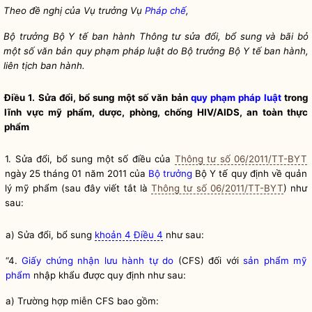
Theo đề nghị của Vụ trưởng Vụ
Pháp chế
,
Bộ trưởng
Bộ Y tế ban hành Thông tư sửa đổi, bổ sung và bãi bỏ
một số văn bản
quy phạm pháp luật
do
Bộ trưởng
Bộ Y tế ban hành,
liên tịch ban hành.
Điều 1. Sửa đổi, bổ sung một số văn bản
quy phạm pháp luật
trong
lĩnh vực mỹ phẩm, dược, phòng, chống HIV/AIDS, an toàn thực
phẩm
1. Sửa đổi, bổ sung một số điều của
Thông tư số 06/2011/TT-BYT
ngày 25 tháng 01 năm 2011 của
Bộ trưởng
Bộ Y tế quy định về quản
lý mỹ phẩm (sau đây viết tắt là
Thông tư số 06/2011/TT-BYT
) như
sau:
a) Sửa đổi, bổ sung
khoản 4 Điều 4
như sau:
“4.
Giấy chứng nhận lưu hành tự do
(CFS) đối với
sản phẩm mỹ
phẩm
nhập khẩu được quy định như sau:
a)
Trường hợp miễn CFS bao gồm: