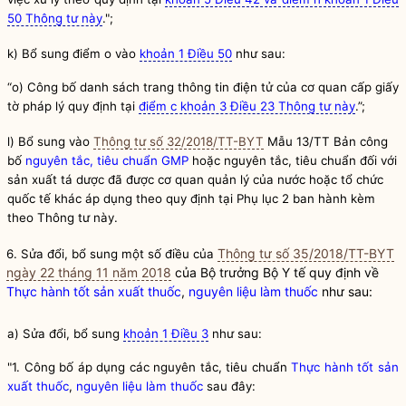
50 Thông tư này
.";
k) Bổ sung điểm o vào
khoản 1 Điều 50
như sau:
“o) Công bố danh sách trang thông tin điện tử của cơ quan cấp giấy
tờ pháp lý quy định tại
điểm c khoản 3 Điều 23 Thông tư này
.”;
l) Bổ sung vào
Thông tư số 32/2018/TT-BYT
Mẫu 13/TT Bản công
bố
nguyên tắc, tiêu chuẩn GMP
hoặc nguyên tắc, tiêu chuẩn đối với
sản xuất tá dược đã được cơ quan quản lý của nước hoặc tổ chức
quốc tế khác áp dụng theo quy định tại Phụ lục 2 ban hành kèm
theo Thông tư này.
Thông tư số 35/2018/TT-BYT
6. Sửa đổi, bổ sung một số điều của
ngày 22 tháng 11 năm 2018
của
Bộ trưởng
Bộ Y tế quy định về
Thực hành tốt sản xuất thuốc
,
nguyên liệu làm thuốc
như sau:
a) Sửa đổi, bổ sung
khoản 1 Điều 3
như sau:
"1. Công bố áp dụng các nguyên tắc, tiêu chuẩn
Thực hành tốt sản
xuất thuốc
,
nguyên liệu làm thuốc
sau đây: