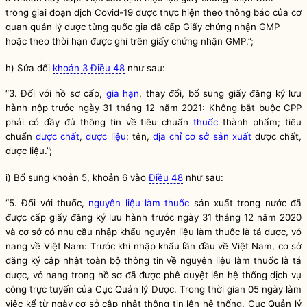
trong giai đoạn dịch Covid-19 được thực hiện theo thông báo của cơ
quan quản lý dược từng
quốc gia
đã cấp Giấy chứng nhận GMP
hoặc theo thời hạn được ghi trên giấy chứng nhận GMP.”;
h) Sửa đổi
khoản 3 Điều 48
như sau:
“3. Đối với hồ sơ cấp,
gia hạn
, thay đổi, bổ sung giấy đăng ký lưu
hành nộp trước ngày 31 tháng 12 năm 2021: Không bắt buộc CPP
phải có đầy đủ thông tin về tiêu chuẩn
thuốc
thành phẩm; tiêu
chuẩn
dược chất
,
dược liệu
; tên,
địa chỉ
cơ sở sản xuất
dược chất
,
dược liệu
.”;
i) Bổ sung khoản 5, khoản 6 vào
Điều 48
như sau:
“5. Đối với thuốc,
nguyên liệu làm thuốc
sản xuất trong nước đã
được cấp giấy đăng ký lưu hành trước ngày 31 tháng 12 năm 2020
và cơ sở có nhu cầu nhập khẩu
nguyên liệu làm thuốc
là tá dược, vỏ
nang về Việt Nam: Trước khi nhập khẩu lần đầu về Việt Nam, cơ sở
đăng ký cập nhật toàn bộ thông tin về
nguyên liệu làm thuốc
là tá
dược, vỏ nang trong hồ sơ đã được phê duyệt lên hệ thống dịch vụ
công trực tuyến của Cục Quản lý Dược. Trong thời gian 05 ngày làm
việc kể từ ngày cơ sở cập nhật thông tin lên hệ thống, Cục Quản lý