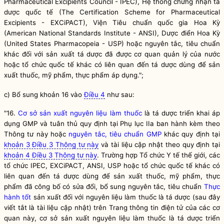
Pharmaceutical Excipients Council - IPEC), Hệ thống chứng nhận tá
dược quốc tế (The Certification Scheme for Pharmaceutical
Excipients - EXCiPACT), Viện Tiêu chuẩn
quốc gia
Hoa Kỳ
(American National Standards Institute - ANSI), Dược điển Hoa Kỳ
(United States Pharmacopeia - USP) hoặc nguyên tắc, tiêu chuẩn
khác đối với sản xuất tá dược đã được cơ quan quản lý của nước
hoặc tổ chức quốc tế khác có liên quan đến tá dược dùng để sản
xuất thuốc, mỹ phẩm, thực phẩm áp dụng.";
c) Bổ sung khoản 16 vào
Điều 4
như sau:
"16.
Cơ sở sản xuất nguyên liệu làm thuốc
là tá dược triển khai áp
dụng GMP và tuân thủ quy định tại Phụ lục IIa ban hành kèm theo
Thông tư này hoặc
nguyên tắc, tiêu chuẩn GMP
khác quy định tại
khoản 3 Điều 3 Thông tư này
và tài liệu cập nhật theo quy định tại
khoản 4 Điều 3 Thông tư này
. Trường hợp Tổ chức Y tế thế giới, các
tổ chức IPEC, EXCiPACT, ANSI, USP hoặc tổ chức quốc tế khác có
liên quan đến tá dược dùng để sản xuất thuốc, mỹ phẩm, thực
phẩm đã công bố có sửa đổi, bổ sung nguyên tắc, tiêu chuẩn
Thực
hành tốt
sản xuất đối với nguyên liệu làm thuốc là tá dược (sau đây
viết tắt là tài liệu cập nhật) trên Trang thông tin điện tử của các cơ
quan này,
cơ sở sản xuất nguyên liệu làm thuốc
là tá dược triển