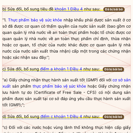
b) Sửa đổi, bổ sung tiêu đề
khoản 1 Điều 4
như sau:
Đã bị bãi bỏ
“1.
Thực phẩm bảo vệ sức khỏe
nhập khẩu phải được sản xuất ở cơ
sở đã được cơ quan có thẩm
quyền
của nước sản xuất (bao gồm
cơ
quan quản lý nhà nước
về an toàn thực phẩm hoặc tổ chức được
cơ
quan quản lý nhà nước
về an toàn thực phẩm chỉ định, thừa nhận
hoặc cơ quan, tổ chức của nước khác được
cơ quan quản lý nhà
nước
của nước sản xuất thừa nhận) cấp một trong các chứng nhận
hoặc xác nhận sau đây:”;
c) Sửa đổi, bổ sung
điểm a khoản 1 Điều 4
như sau:
Đã bị bãi bỏ
“a) Giấy chứng nhận thực hành sản xuất tốt (GMP) đối với
cơ sở sản
xuất
sản phẩm
thực phẩm bảo vệ sức khỏe
hoặc
Giấy chứng nhận
lưu hành tự do
(Certificate of Free Sale - CFS) có nội dung sản
phẩm được sản xuất tại cơ sở đáp ứng yêu cầu thực hành sản xuất
tốt (GMP);";
d) Sửa đổi, bổ sung
điểm c khoản 1 Điều 4
như sau:
Đã bị bãi bỏ
"c) Đối với các nước hoặc vùng lãnh thổ không thực hiện cấp giấy