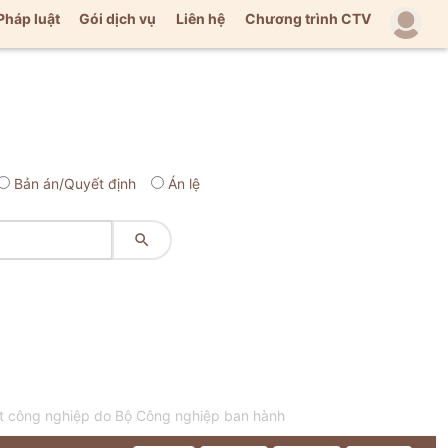
Pháp luật
Gói dịch vụ
Liên hệ
Chương trình CTV
Bản án/Quyết định
Án lệ

t công nghiệp do Bộ Công nghiệp ban hành