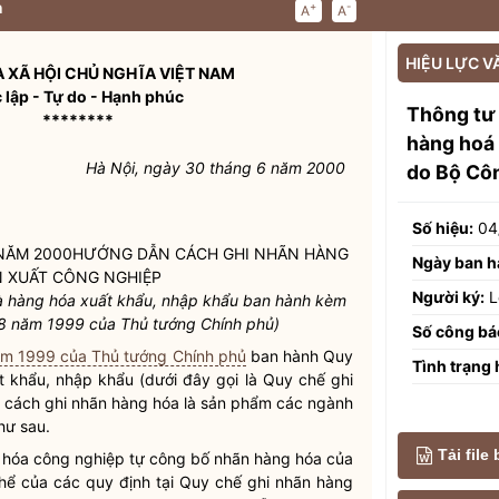
n
+
-
A
A
HIỆU LỰC V
 XÃ HỘI CHỦ NGHĨA VIỆT NAM
 lập - Tự do - Hạnh phúc
Thông tư
********
hàng hoá 
Hà Nội, ngày 30 tháng 6 năm 2000
do Bộ Cô
Số hiệu:
04
 NĂM 2000HƯỚNG DẪN CÁCH GHI NHÃN HÀNG
Ngày ban h
N XUẤT CÔNG NGHIỆP
Người ký:
L
à hàng hóa xuất khẩu, nhập khẩu ban hành kèm
8 năm 1999 của Thủ tướng Chính phủ)
Số công bá
ăm 1999 của Thủ tướng Chính phủ
ban hành
Quy
Tình trạng 
 khẩu, nhập khẩu (dưới đây gọi là
Quy chế
ghi
 cách ghi nhãn hàng hóa là sản phẩm các ngành
hư sau.
Tải file
g hóa công nghiệp tự công bố nhãn hàng hóa của
thể của các quy định tại
Quy chế
ghi nhãn hàng