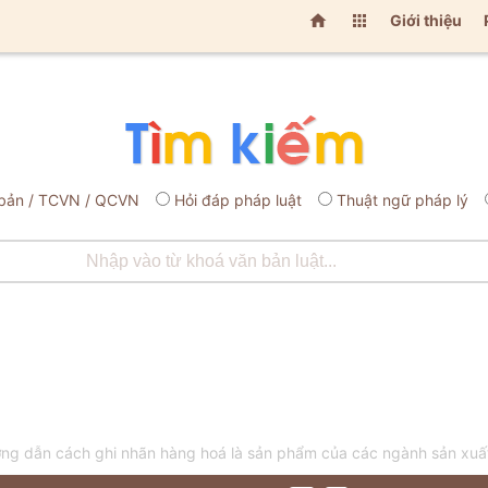


Giới thiệu
bản / TCVN / QCVN
Hỏi đáp pháp luật
Thuật ngữ pháp lý
g dẫn cách ghi nhãn hàng hoá là sản phẩm của các ngành sản xuấ