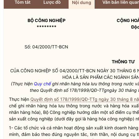
Tóm tắt
Lược đồ
Văn bản liên qua
Nội dung
BỘ CÔNG NGHIỆP
CỘNG HOÀ
********
Độc
Số: 04/2000/TT-BCN
THÔNG TƯ
CỦA CÔNG NGHIỆP SỐ 04/2000/TT-BCN NGÀY 30 THÁNG 6
HÓA LÀ SẢN PHẨM CÁC NGÀNH SẢ
(Thực hiện
Quy chế
ghi nhãn hàng hóa lưu thông trong nước v
theo Quyết định số 178/1999/QĐ-TTgngày 30 tháng 
Thực hiện
Quyết định số 178/1999/QĐ-TTg ngày 30 tháng 8 n
chế
ghi nhãn hàng hóa lưu thông trong nước và hàng hóa xuất
nhãn hàng hóa), Bộ Công nghiệp hướng dẫn một số điểm cụ thể
sản xuất công nghiệp (dưới đây gọi là hàng hóa công nghiệp) n
1- Các tổ chức và cá nhân hoạt động sản xuất kinh doanh hàn
mình, đảm bảo theo đúng nguyên tắc, tinh thần, nội dung cụ 