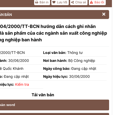
Bản in
Lưu VB
Chia sẻ
Báo lỗi

ĂN BẢN
 04/2000/TT-BCN hướng dẫn cách ghi nhãn
là sản phẩm của các ngành sản xuất công nghiệp
ng nghiệp ban hành
/2000/TT-BCN
Loại văn bản:
Thông tư
ành:
30/06/2000
Nơi ban hành:
Bộ Công nghiệp
ê Quốc Khánh
Ngày công báo:
Đang cập nhật
o:
Đang cập nhật
Ngày hiệu lực:
30/06/2000
hiệu lực:
Kiểm tra
Tải văn bản
 bản word