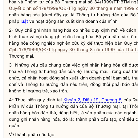
hóa và Thông tư của Bộ Thương mại số 34/1999/TT-BTM ngà
Quyết định số 178/1999/QĐ-TTg ngày 30 tháng 8 năm 1999 c
nhãn hàng hóa (dưới đây gọi là Thông tư hướng dẫn của Bộ T
pháp
luật
về hoạt động sản xuất kinh doanh của mình.
2-
Quy chế
ghi nhãn hàng hóa có nhiều quy định mới về cách g
hình thức và nội dung ghi nhãn hàng hóa. Bộ yêu cầu các tổ 
hàng hóa công nghiệp nghiên cứu kỹ để thực hiện bản
Quy c
định 178/1999/QĐ-TTg ngày 30 tháng 8 năm 1999 của Thủ t
Thương mại.
3-
Những yêu cầu chung của việc ghi nhãn hàng hóa đã được
hóa và Thông tư hướng dẫn của Bộ Thương mại. Trong quá trình
chức, cá nhân hoạt động sản xuất kinh doanh phải bám sát, th
chế
và Thông tư hướng dẫn nêu trên, đồng thời phải bảo đả
không bị ngừng trệ, xáo trộn.
4- Thực hiện quy định tại
Khoản 2, Điều 19, Chương 5
của
Qu
Phần IV của Thông tư hướng dẫn của Bộ Thương mại, tại Thô
nhãn hàng hóa đặc thù, riêng biệt, là sản phẩm của các ngành 
dung ghi nhãn hàng hóa, đó là: thành phần cấu tạo, chỉ tiêu
quản.
Về thành phần cấu tạo