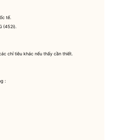
ốc tế.
ũ (452i).
ác chỉ tiêu khác nếu thấy cần thiết.
g :