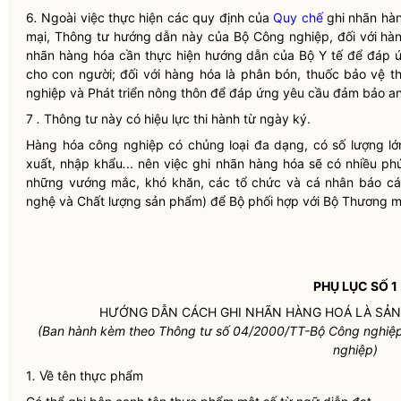
6
.
Ngoài việc thực hiện các quy định của
Quy chế
ghi nhãn hà
mại, Thông tư hướng dẫn này của Bộ Công nghiệp, đối với hàn
nhãn hàng hóa cần thực hiện hướng dẫn của Bộ Y tế để đáp ứ
cho con người; đối với hàng hóa là phân bón, thuốc bảo vệ 
nghiệp và Phát triển nông thôn để đáp ứng yêu cầu đảm bảo an
7
.
Thông tư này có hiệu lực thi hành từ ngày ký.
Hàng hóa công nghiệp có chủng loại đa dạng, có số lượng lớn
xuất, nhập khẩu
.
.. nên việc ghi nhãn hàng hóa sẽ có nhiều phứ
những vướng mắc, khó khăn, các tổ chức và cá nhân báo cá
nghệ và Chất lượng sản phẩm) để Bộ phối hợp với Bộ Thương mạ
PHỤ LỤC SỐ 1
HƯỚNG DẪN CÁCH GHI NHÃN HÀNG HOÁ LÀ SẢ
(Ban hành kèm theo Thông tư số 04/2000/TT-Bộ Công nghiệ
nghiệp)
1
.
Về tên thực phẩm