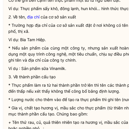
Có thể ghi bên cạnh tên thực phẩm một số từ ngữ diễn đạt.
Ví dụ: Thực phẩm sấy khô, đông lạnh, hun khói... hình thức thự
2.
Về tên,
địa chỉ
của cơ sở sản xuất
* Trường hợp
địa chỉ
của cơ sở sản xuất đặt ở nơi không có tên 
phố, thị xã.
Ví dụ: Bia Tam Hiệp.
* Nếu sản phẩm của cùng một công ty, nhưng sản xuất hoàn c
dụng một quy trình công nghệ, một tiêu chuẩn, chịu sự điều phối
ghi tên và
địa chỉ
của công ty chính.
Ví dụ : Sản phẩm sữa Vinamilk.
3. Về thành phần cấu tạo
* Thực phẩm làm ra từ hai thành phần trở lên thì tên các thành 
đến thấp nếu xét thấy không thể công bố bằng định lượng.
* Lượng nước cho thêm vào để tạo ra thực phẩm thì ghi tên (nư
* Gia vị, chất tạo hương vị, mầu sắc cho thực phẩm (từ thiên nh
mục thành phần cấu tạo. Chúng bao gồm:
+
Tên thứ rau, củ, quả thiên nhiên tạo ra hương vị, mầu sắc củ
hoặc nghiền nhỏ...;