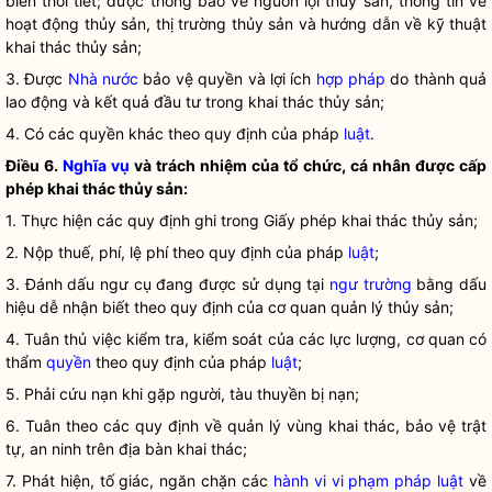
biến thời tiết; được thông báo về nguồn lợi thủy sản, thông tin về
hoạt động thủy sản, thị trường thủy sản và hướng dẫn về kỹ thuật
khai thác thủy sản;
3. Được
Nhà nước
bảo vệ quyền và lợi ích
hợp pháp
do thành quả
lao động và kết quả đầu tư trong khai thác thủy sản;
4. Có các quyền khác theo quy định của pháp
luật
.
Điều 6.
Nghĩa vụ
và trách nhiệm của tổ chức, cá nhân được cấp
phép khai thác thủy sản:
1. Thực hiện các quy định ghi trong Giấy phép khai thác thủy sản;
2. Nộp thuế, phí, lệ phí theo quy định của pháp
luật
;
3. Đánh dấu ngư cụ đang được sử dụng tại
ngư trường
bằng dấu
hiệu dễ nhận biết theo quy định của cơ quan quản lý thủy sản;
4. Tuân thủ việc kiểm tra, kiểm soát của các lực lượng, cơ quan có
thẩm
quyền
theo quy định của pháp
luật
;
5. Phải cứu nạn khi gặp người, tàu thuyền bị nạn;
6. Tuân theo các quy định về quản lý vùng khai thác, bảo vệ trật
tự, an ninh trên
địa bàn
khai thác;
7. Phát hiện, tố giác, ngăn chặn các
hành vi vi phạm pháp luật
về