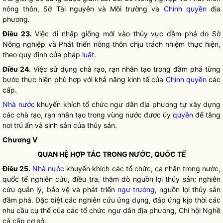
nông thôn, Sở Tài nguyên và Môi trường và
Chính quyền
địa
phương.
Điều 23.
Việc di nhập giống mới vào thủy vực đầm phá do Sở
Nông nghiệp và Phát triển nông thôn chịu trách nhiệm thực hiện,
theo quy định của pháp
luật
.
Điều 24.
Việc sử dụng chà rạo, rạn nhân tạo trong đầm phá từng
bước thực hiện phù hợp với khả năng kinh tế của
Chính quyền
các
cấp.
Nhà nước
khuyến khích tổ chức ngư dân địa phương tự xây dựng
các chà rạo, rạn nhân tạo trong vùng nước được ủy
quyền
để tăng
nơi trú ẩn và sinh sản của thủy sản.
Chương V
QUAN HỆ HỢP TÁC TRONG NƯỚC, QUỐC TẾ
Điều 25.
Nhà nước
khuyến khích các tổ chức, cá nhân trong nước,
quốc tế nghiên cứu, điều tra, thăm dò nguồn lợi thủy sản; nghiên
cứu quản lý, bảo vệ và phát triển
ngư trường
, nguồn lợi thủy sản
đầm phá. Đặc biệt các nghiên cứu ứng dụng, đáp ứng kịp thời các
nhu cầu cụ thể của các tổ chức ngư dân địa phương, Chi hội Nghề
cá cấp cơ sở.