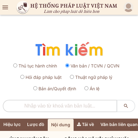

Thủ tục hành chính
Văn bản / TCVN / QCVN
Hỏi đáp pháp luật
Thuật ngữ pháp lý
Bản án/Quyết định
Án lệ

Hiệu lực
Lược đồ
Tải về
Văn bản liên quan
Nội dung