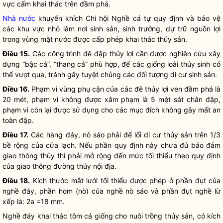
vực cấm khai thác trên đầm phá.
Nhà nước
khuyến khích Chi hội Nghề cá tự quy định và bảo vệ
các khu vực nhỏ làm nơi sinh sản, sinh trưởng, dự trữ nguồn lợi
trong vùng mặt nước được cấp phép khai thác thủy sản.
Điều 15.
Các công trình đê đập thủy lợi cần được nghiên cứu xây
dựng “bậc cá”, “thang cá” phù hợp, để các giống loài thủy sinh có
thể vượt qua, tránh gây tuyệt chủng các đối tượng di cư sinh sản.
Điều 16.
Phạm vi vùng phụ cận của các đê thủy lợi ven đầm phá là
20 mét, phạm vi không được xâm phạm là 5 mét sát chân đập,
phạm vi còn lại được sử dụng cho các mục đích không gây mất an
toàn đập.
Điều 17.
Các hàng đáy, nò sáo phải để lối di cư thủy sản trên 1/3
bề rộng của cửa lạch. Nếu phần quy định này chưa đủ bảo đảm
giao thông thủy thì phải mở rộng đến mức tối thiểu theo quy định
của giao thông đường thủy nội địa.
Điều 18.
Kích thước mắt lưới tối thiểu được phép ở phần đụt của
nghề đáy, phần hom (nò) của nghề nò sáo và phần đụt nghề lừ
xếp là: 2a =18 mm.
Nghề đáy khai thác tôm cá giống cho nuôi trồng thủy sản, có kích