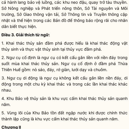
cả hành lang bảo vệ luồng, các khu neo đậu, quay trở tàu thuyền.
Sở Nông nghiệp và Phát triển nông thôn, Sở Tài nguyên và Môi
trường, Sở Giao thông vận tải, Sở Thông tin và Truyền thông cập
nhật và thể hiện trong các Bản đồ để thông báo rộng rãi cho
nhân
dân
biết thực hiện.
Điều 3. Giải thích từ ngữ:
1. Khai thác thủy sản đầm phá được hiểu là khai thác động vật
thủy sinh và thực vật thủy sinh tại thủy vực đầm phá.
2. Ngư cụ cố định là ngư cụ có kết cấu gắn liền với nền đáy trong
suốt mùa khai thác thủy sản. Ngư cụ cố định ở đầm phá Thừa
Thiên Huế gồm: nò sáo, đáy, rớ giàn, lưới dạy và chuôm.
3. Ngư cụ di động là ngư cụ không kết cấu gắn liền nền đáy, di
động trong một chu kỳ khai thác và trong các lần khai thác khác
nhau.
4. Khu Bảo vệ thủy sản là khu vực cấm khai thác thủy sản quanh
năm.
5. Vùng lõi của Khu Bảo tồn đất ngập nước khi được chính thức
thành lập cũng là khu vực cấm khai thác thủy sản quanh năm.
Chương II