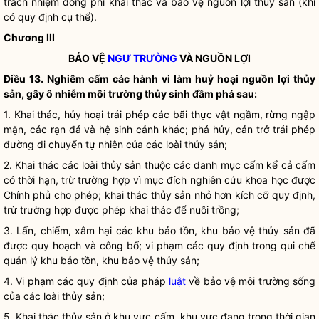
trách nhiệm đóng phí khai thác và bảo vệ nguồn lợi thủy sản (khi
có quy định cụ thể).
Chương III
BẢO VỆ
NGƯ TRƯỜNG
VÀ NGUỒN LỢI
Điều 13. Nghiêm cấm các hành vi làm huỷ hoại nguồn lợi thủy
sản, gây ô nhiễm môi trường thủy sinh đầm phá sau:
1. Khai thác, hủy hoại trái phép các bãi thực vật ngầm, rừng ngập
mặn, các rạn đá và hệ sinh cảnh khác; phá hủy, cản trở trái phép
đường di chuyển tự nhiên của các loài thủy sản;
2. Khai thác các loài thủy sản thuộc các danh mục cấm kể cả cấm
có thời hạn, trừ trường hợp vì mục đích nghiên cứu khoa học được
Chính phủ cho phép; khai thác thủy sản nhỏ hơn kích cỡ quy định,
trừ trường hợp được phép khai thác để nuôi trồng;
3. Lấn, chiếm, xâm hại các khu bảo tồn, khu bảo vệ thủy sản đã
được quy hoạch và công bố; vi phạm các quy định trong qui chế
quản lý khu bảo tồn, khu bảo vệ thủy sản;
4. Vi phạm các quy định của pháp
luật
về bảo vệ môi trường sống
của các loài thủy sản;
5. Khai thác thủy sản ở khu vực cấm, khu vực đang trong thời gian