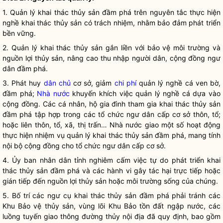
1. Quản lý khai thác thủy sản đầm phá trên nguyên tắc thực hiện
nghề khai thác thủy sản có trách nhiệm, nhằm bảo đảm phát triển
bền vững.
2. Quản lý khai thác thủy sản gắn liền với bảo vệ môi trường và
nguồn lợi thủy sản, nâng cao thu nhập người dân, cộng đồng ngư
dân đầm phá.
3. Phát huy
dân chủ
cơ sở, giảm
chi phí
quản lý nghề cá ven bờ,
đầm phá;
Nhà nước
khuyến khích việc quản lý nghề cá dựa vào
cộng đồng. Các cá nhân, hộ gia đình tham gia khai thác thủy sản
đầm phá tập hợp trong các tổ chức ngư dân cấp cơ sở thôn, tổ;
hoặc liên thôn, tổ, xã, thị trấn…
Nhà nước
giao một số hoạt động
thực hiện nhiệm vụ quản lý khai thác thủy sản đầm phá, mang tính
nội bộ cộng đồng cho tổ chức ngư dân cấp cơ sở.
4. Ủy ban
nhân dân
tỉnh nghiêm cấm việc tự do phát triển khai
thác thủy sản đầm phá và các hành vi gây tác hại trực tiếp hoặc
gián tiếp đến nguồn lợi thủy sản hoặc môi trường sống của chúng.
5. Bố trí các ngư cụ khai thác thủy sản đầm phá phải tránh các
Khu Bảo vệ thủy sản, vùng lõi Khu Bảo tồn đất ngập nước, các
luồng tuyến giao thông đường thủy nội địa đã quy định, bao gồm