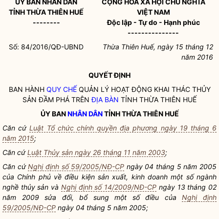
ỦY BAN
NHÂN DÂN
CỘNG HÒA XÃ HỘI CHỦ NGHĨA
TỈNH THỪA THIÊN HUẾ
VIỆT NAM
--------
Độc lập - Tự do - Hạnh phúc
---------------
Số: 84/2016/QĐ-UBND
Thừa Thiên Huế, ngày 15 tháng 12
năm 2016
QUYẾT ĐỊNH
BAN HÀNH
QUY CHẾ
QUẢN LÝ HOẠT ĐỘNG KHAI THÁC THỦY
SẢN ĐẦM PHÁ TRÊN
ĐỊA BÀN
TỈNH THỪA THIÊN HUẾ
ỦY BAN
NHÂN DÂN
TỈNH THỪA THIÊN HUẾ
Căn cứ
Luật Tổ chức chính quyền địa phương ngày 19 tháng 6
năm 2015
;
Căn cứ
Luật Thủy sản ngày 26 tháng 11 năm 2003
;
Căn cứ
Nghị định số 59/2005/NĐ-CP
ngày 04 tháng 5 năm 2005
của Chính phủ về điều kiện sản xuất, kinh doanh một số ngành
nghề thủy sản và
Nghị định số 14/2009/NĐ-CP
ngày 13 tháng 02
năm 2009 sửa đổi, bổ sung một số điều của
Nghị định
59/2005/NĐ-CP
ngày 04 tháng 5 năm 2005;