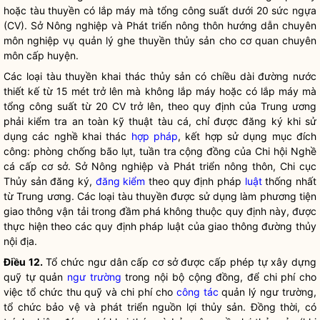
hoặc tàu thuyền có lắp máy mà tổng công suất dưới 20 sức ngựa
(CV). Sở Nông nghiệp và Phát triển nông thôn hướng dẫn chuyên
môn nghiệp vụ quản lý ghe thuyền thủy sản cho cơ quan chuyên
môn cấp huyện.
Các loại tàu thuyền khai thác thủy sản có chiều dài đường nước
thiết kế từ 15 mét trở lên mà không lắp máy hoặc có lắp máy mà
tổng công suất từ 20 CV trở lên, theo quy định của Trung ương
phải kiểm tra an toàn kỹ thuật
tàu cá
, chỉ được đăng ký khi sử
dụng các nghề khai thác
hợp pháp
, kết hợp sử dụng mục đích
công: phòng chống bão lụt, tuần tra cộng đồng của Chi hội Nghề
cá cấp cơ sở. Sở Nông nghiệp và Phát triển nông thôn, Chi cục
Thủy sản đăng ký,
đăng kiểm
theo quy định pháp
luật
thống nhất
từ Trung ương. Các loại tàu thuyền được sử dụng làm phương tiện
giao thông vận tải trong đầm phá không thuộc quy định này, được
thực hiện theo các quy định pháp
luật
của giao thông đường thủy
nội địa.
Điều 12.
Tổ chức ngư dân cấp cơ sở được cấp phép tự xây dựng
quỹ tự quản
ngư trường
trong nội bộ cộng đồng, để
chi phí
cho
việc tổ chức thu quỹ và
chi phí
cho
công tác
quản lý
ngư trường
,
tổ chức bảo vệ và phát triển nguồn lợi thủy sản. Đồng thời, có