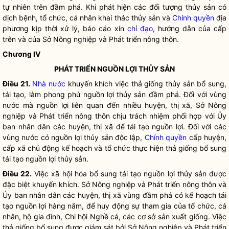
tự nhiên trên đầm phá. Khi phát hiện các đối tượng thủy sản có
dịch bệnh, tổ chức, cá nhân khai thác thủy sản và
Chính quyền
địa
phương kịp thời xử lý, báo cáo xin
chỉ đạo
, hướng dẫn của cấp
trên và của Sở Nông nghiệp và Phát triển nông thôn.
Chương IV
PHÁT TRIỂN NGUỒN LỢI THỦY SẢN
Điều 21.
Nhà nước
khuyến khích việc thả giống thủy sản bổ sung,
tái tạo, làm phong phú nguồn lợi thủy sản đầm phá. Đối với vùng
nước mà nguồn lợi liên quan đến nhiều huyện, thị
xã
, Sở Nông
nghiệp và Phát triển nông thôn chịu trách nhiệm phối hợp với Ủy
ban
nhân dân
các huyện, thị
xã
để tái tạo nguồn lợi. Đối với các
vùng nước có nguồn lợi thủy sản độc lập,
Chính quyền
cấp huyện,
cấp
xã
chủ động kế hoạch và tổ chức thực hiện thả giống bổ sung
tái tạo nguồn lợi thủy sản.
Điều 22.
Việc
xã
hội hóa bổ sung tái tạo nguồn lợi thủy sản được
đặc biệt khuyến khích. Sở Nông nghiệp và Phát triển nông thôn và
Ủy ban
nhân dân
các huyện, thị
xã
vùng đầm phá có kế hoạch tái
tạo nguồn lợi hàng năm, để huy động sự tham gia của tổ chức, cá
nhân, hộ gia đình, Chi hội Nghề cá, các cơ sở sản xuất giống. Việc
thả giống bổ sung được giám sát bởi Sở Nông nghiệp và Phát triển