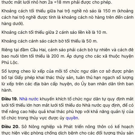
thước mắt lưới nhỏ hơn 2a =18 mm phải được cho phép.
Khoảng cách tối thiểu giữa hai trộ nghề nò sáo là 150 m (khoảng
cách hai trộ nghề được tính là khoảng cách nò hàng trên đến cánh
hàng dưới).
Khoảng cách tối thiểu giữa 2 cánh sáo liền kề là 10 m.
Khoảng cách cánh sáo cách bờ tối thiểu là 50 m.
Riêng tại đầm Cầu Hai, cánh sáo phải cách bờ tự nhiên và cách đê
bao nuôi tôm tối thiểu là 200 m. Áp dụng cho các xã thuộc huyện
Phú Lộc.
Số lượng cheo lừ xếp của mỗi tổ chức ngư dân cơ sở được phân
bổ tại Giấy phép khai thác thủy sản, tuân thủ hạn ngạch số lượng
lừ xếp trên các
địa bàn
cấp huyện, do Ủy ban
nhân dân
tỉnh ban
hành.
Điều 19.
Nhà nước
khuyến khích tổ chức ngư dân tự quy định mắt
lưới tối thiểu lớn hơn mắt lưới tối thiểu do
Nhà nước
quy định, để có
thể nâng cao hiệu quả khai thác phù hợp với khả năng quản lý của
tổ chức trong thủy vực được ủy
quyền
.
Điều 20.
Sở Nông nghiệp và Phát triển nông thôn có kế hoạch
thực hiện việc phòng chống dịch bệnh cho các đối tượng thủy sản