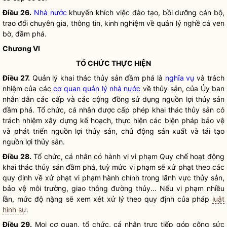
Điều 26.
Nhà nước
khuyến khích việc đào tạo, bồi dưỡng cán bộ,
trao đổi chuyên gia, thông tin, kinh nghiệm về quản lý nghề cá ven
bờ, đầm phá.
Chương VI
TỔ CHỨC THỰC HIỆN
Điều 27.
Quản lý khai thác thủy sản đầm phá là
nghĩa vụ
và trách
nhiệm của các
cơ quan quản lý nhà nước
về thủy sản, của Ủy ban
nhân dân
các cấp và các cộng đồng sử dụng nguồn lợi thủy sản
đầm phá. Tổ chức, cá nhân được cấp phép khai thác thủy sản có
trách nhiệm xây dựng kế hoạch, thực hiện các biện pháp bảo vệ
và phát triển nguồn lợi thủy sản, chủ động sản xuất và tái tạo
nguồn lợi thủy sản.
Điều 28.
Tổ chức, cá nhân có hành vi vi phạm
Quy chế
hoạt động
khai thác thủy sản đầm phá, tuỳ mức vi phạm sẽ xử phạt theo các
quy định về xử phạt vi phạm hành chính trong lãnh vực thủy sản,
bảo vệ môi trường, giao thông đường thủy... Nếu vi phạm nhiều
lần, mức độ nặng sẽ xem xét xử lý theo quy định của pháp
luật
hình sự
.
Điều 29.
Mọi cơ quan, tổ chức, cá nhân trực tiếp góp công sức