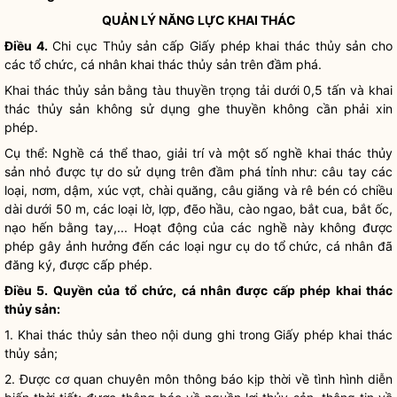
QUẢN LÝ NĂNG LỰC KHAI THÁC
Điều 4.
Chi cục Thủy sản cấp Giấy phép khai thác thủy sản cho
các tổ chức, cá nhân khai thác thủy sản trên đầm phá.
Khai thác thủy sản bằng tàu thuyền trọng tải dưới 0,5 tấn và khai
thác thủy sản không sử dụng ghe thuyền không cần phải xin
phép.
Cụ thể: Nghề cá thể thao, giải trí và một số nghề khai thác thủy
sản nhỏ được tự do sử dụng trên đầm phá tỉnh như: câu tay các
loại, nơm, dậm, xúc vợt, chài quăng, câu giăng và rê bén có chiều
dài dưới 50 m, các loại lờ, lợp, đẽo hầu, cào ngao, bắt cua, bắt ốc,
nạo hến bằng tay,... Hoạt động của các nghề này không được
phép gây ảnh hưởng đến các loại ngư cụ do tổ chức, cá nhân đã
đăng ký, được cấp phép.
Điều 5. Quyền của tổ chức, cá nhân được cấp phép khai thác
thủy sản:
1. Khai thác thủy sản theo nội dung ghi trong Giấy phép khai thác
thủy sản;
2. Được cơ quan chuyên môn thông báo kịp thời về tình hình diễn