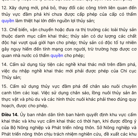
12. Xây dựng mới, phá bỏ, thay đổi các công trình liên quan đến
thủy vực đầm phá khi chưa được cấp phép của cấp có thẩm
quyền
làm thiệt hại lớn đến nguồn lợi thủy sản;
13. Chế biến, vận chuyển hoặc đưa ra thị trường các loài thủy sản
thuộc danh mục cấm khai thác; thủy sản có dư lượng các chất
độc hại vượt quá giới hạn cho phép; thủy sản có độc tố tự nhiên
gây nguy hiểm đến tính mạng con người, trừ trường hợp được cơ
quan nhà nước có thẩm
quyền
cho phép;
14. Cấm sử dụng tùy tiện các nghề khai thác mới trên đầm phá,
việc du nhập nghề khai thác mới phải được phép của Chi cục
Thủy sản;
15. Cấm sử dụng thủy vực đầm phá để chắn sáo nuôi chuyên
canh tôm các loại. Việc sử dụng chắn sáo, lồng nuôi thủy sản ăn
thực vật và phù du và các hình thức nuôi khác phải theo đúng quy
hoạch, được cho phép.
Điều 14.
Ủy ban
nhân dân
tỉnh ban hành quyết định khu vực cấm
khai thác và khu vực cấm khai thác có thời hạn, khi được đồng ý
của Bộ Nông nghiệp và Phát triển nông thôn. Sở Nông nghiệp và
Phát triển nông thôn chịu trách nhiệm nghiên cứu, đề xuất các khu