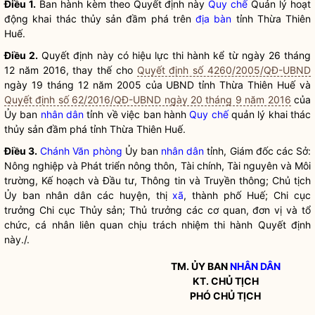
Điều 1.
Ban hành kèm theo Quyết định này
Quy chế
Quản lý hoạt
động khai thác thủy sản đầm phá trên
địa bàn
tỉnh Thừa Thiên
Huế.
Điều 2.
Quyết định này có hiệu lực thi hành kể từ ngày 26 tháng
12 năm 2016, thay thế cho
Quyết định số 4260/2005/QĐ-UBND
ngày 19 tháng 12 năm 2005 của UBND tỉnh Thừa Thiên Huế và
Quyết định số 62/2016/QĐ-UBND ngày 20 tháng 9 năm 2016
của
Ủy ban
nhân dân
tỉnh về việc ban hành
Quy chế
quản lý khai thác
thủy sản đầm phá tỉnh Thừa Thiên Huế.
Điều 3.
Chánh Văn phòng
Ủy ban
nhân dân
tỉnh, Giám đốc các Sở:
Nông nghiệp và Phát triển nông thôn, Tài chính, Tài nguyên và Môi
trường, Kế hoạch và Đầu tư, Thông tin và Truyền thông; Chủ tịch
Ủy ban
nhân dân
các huyện, thị
xã
, thành phố Huế; Chi cục
trưởng Chi cục Thủy sản; Thủ trưởng các cơ quan, đơn vị và tổ
chức, cá nhân liên quan chịu trách nhiệm thi hành Quyết định
này./.
TM. ỦY BAN
NHÂN DÂN
KT. CHỦ TỊCH
PHÓ CHỦ TỊCH