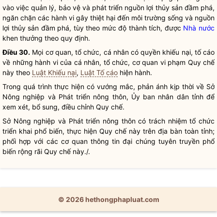
vào việc quản lý, bảo vệ và phát triển nguồn lợi thủy sản đầm phá,
ngăn chặn các hành vi gây thiệt hại đến môi trường sống và nguồn
lợi thủy sản đầm phá, tùy theo mức độ thành tích, được
Nhà nước
khen thưởng theo quy định.
Điều 30.
Mọi cơ quan, tổ chức, cá nhân có quyền khiếu nại, tố cáo
về những hành vi của cá nhân, tổ chức, cơ quan vi phạm
Quy chế
này theo
Luật Khiếu nại
,
Luật Tố cáo
hiện hành.
Trong quá trình thực hiện có vướng mắc, phản ánh kịp thời về Sở
Nông nghiệp và Phát triển nông thôn, Ủy ban
nhân dân
tỉnh để
xem xét, bổ sung, điều chỉnh
Quy chế
.
Sở Nông nghiệp và Phát triển nông thôn có trách nhiệm tổ chức
triển khai phổ biến, thực hiện
Quy chế
này trên
địa bàn
toàn tỉnh;
phối hợp với các cơ quan thông tin đại chúng tuyên truyền phổ
biến rộng rãi
Quy chế
này./.
© 2026 hethongphapluat.com