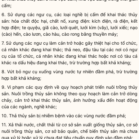
cấm;
6. Sử dụng các ngư cụ, các loại nghề bị cấm để khai thác thủy
sản: hóa chất độc hại, chất nổ, xung điện: kích điện, rà điện, kết
hợp điện; te quyệu, giã cào, lưới quét, lưới kìm (vây), lưới xiếc; nạo
(cào) hến, cào lươn, cào hàu, cào rong bằng thuyền máy;
7. Sử dụng các ngư cụ làm cản trở hoặc gây thiệt hại cho tổ chức,
cá nhân khác đang khai thác; thả neo, đậu tàu tại các nơi có ngư
cụ của tổ chức, cá nhân khác đang khai thác hoặc nơi có
tàu cá
khác ra dấu hiệu đang khai thác, trừ trường hợp bất khả kháng;
8. Vứt bỏ ngư cụ xuống vùng nước tự nhiên đầm phá, trừ trường
hợp bất khả kháng;
9. Vi phạm các quy định về quy hoạch phát triển nuôi trồng thủy
sản. Nuôi trồng thủy sản không theo quy hoạch làm cản trở dòng
chảy, cản trở khai thác thủy sản, ảnh hưởng xấu đến hoạt động
của các ngành, nghề khác;
10. Thả thủy sản bị nhiễm bệnh vào các vùng nước đầm phá;
11. Xả thải nước, chất thải từ cơ sở sản xuất giống thủy sản, cơ sở
nuôi trồng thủy sản, cơ sở bảo quản, chế biến thủy sản mà chưa
qua xử lý hoặc xử lý chưa đạt tiêu chuẩn quy định vào đầm phá;