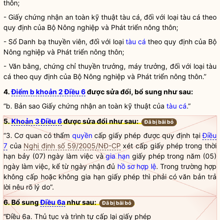
thôn;
- Giấy chứng nhận an toàn kỹ thuật
tàu cá
, đối với loại
tàu cá
theo
quy định của Bộ Nông nghiệp và Phát triển nông thôn;
- Sổ Danh bạ thuyền viên, đối với loại
tàu cá
theo quy định của Bộ
Nông nghiệp và Phát triển nông thôn;
- Văn bằng, chứng chỉ thuyền trưởng, máy trưởng, đối với loại
tàu
cá
theo quy định của Bộ Nông nghiệp và Phát triển nông thôn.”
4.
Điểm b khoản 2 Điều 6
được sửa đổi, bổ sung như sau:
“b. Bản sao Giấy chứng nhận an toàn kỹ thuật của
tàu cá
.”
5.
Khoản 3 Điều 6
được sửa đổi như sau:
Đã bị bãi bỏ
“3. Cơ quan có thẩm
quyền
cấp giấy phép được quy định tại
Điều
7
của
Nghị định số 59/2005/NĐ-CP
xét cấp giấy phép trong thời
hạn bảy (07) ngày làm việc và
gia hạn
giấy phép trong năm (05)
ngày làm việc, kể từ ngày nhận đủ
hồ sơ hợp lệ
. Trong trường hợp
không cấp hoặc không
gia hạn
giấy phép thì phải có văn bản trả
lời nêu rõ lý do”.
6. Bổ sung
Điều 6a
như sau:
Đã bị bãi bỏ
“Điều 6a. Thủ tục và trình tự cấp lại giấy phép