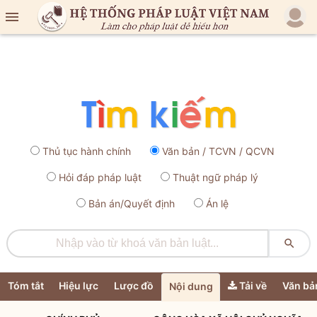

Thủ tục hành chính
Văn bản / TCVN / QCVN
Hỏi đáp pháp luật
Thuật ngữ pháp lý
Bản án/Quyết định
Án lệ

Tóm tắt
Hiệu lực
Lược đồ
Tải về
Văn bả
Nội dung