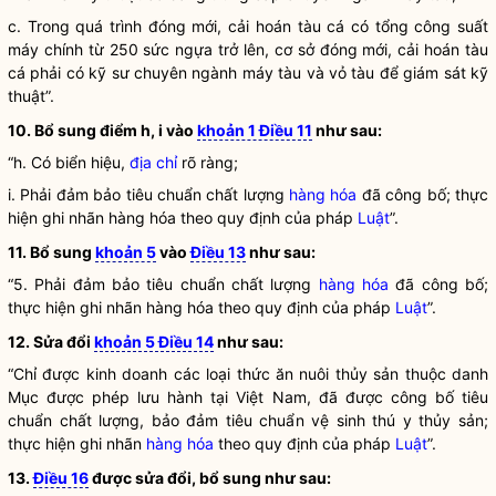
c. Trong quá trình đóng mới, cải hoán
tàu cá
có tổng công suất
máy chính từ 250 sức ngựa trở lên, cơ sở đóng mới, cải hoán
tàu
cá
phải có kỹ sư chuyên ngành máy tàu và vỏ tàu để giám sát kỹ
thuật”.
10. Bổ sung điểm h, i vào
khoản 1 Điều 11
như sau:
“h. Có biển hiệu,
địa chỉ
rõ ràng;
i. Phải đảm bảo tiêu chuẩn chất lượng
hàng hóa
đã công bố; thực
hiện ghi nhãn
hàng hóa
theo quy định của pháp
Luật
”.
11. Bổ sung
khoản 5
vào
Điều 13
như sau:
“5. Phải đảm bảo tiêu chuẩn chất lượng
hàng hóa
đã công bố;
thực hiện ghi nhãn
hàng hóa
theo quy định của pháp
Luật
”.
12. Sửa đổi
khoản 5 Điều 14
như sau:
“Chỉ được
kinh doanh
các loại thức ăn nuôi thủy sản thuộc danh
Mục được phép lưu hành tại Việt Nam, đã được công bố tiêu
chuẩn chất lượng, bảo đảm tiêu chuẩn vệ sinh thú y thủy sản;
thực hiện ghi nhãn
hàng hóa
theo quy định của pháp
Luật
”.
13.
Điều 16
được sửa đổi, bổ sung như sau: