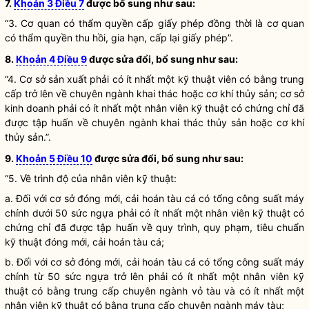
7.
Khoản 3 Điều 7
được bổ sung như sau:
“3. Cơ quan có thẩm
quyền
cấp giấy phép đồng thời là cơ quan
có thẩm
quyền
thu hồi,
gia hạn
, cấp lại giấy phép”.
8.
Khoản 4 Điều 9
được sửa đổi, bổ sung như sau:
“4. Cơ sở sản xuất phải có ít nhất một kỹ thuật viên có bằng trung
cấp trở lên về chuyên ngành khai thác hoặc cơ khí thủy sản; cơ sở
kinh doanh
phải có ít nhất một nhân viên kỹ thuật có chứng chỉ đã
được tập huấn về chuyên ngành khai thác thủy sản hoặc cơ khí
thủy sản.”.
9.
Khoản 5 Điều 10
được sửa đổi, bổ sung như sau:
“5. Về trình độ của nhân viên kỹ thuật:
a. Đối với cơ sở đóng mới, cải hoán
tàu cá
có tổng công suất máy
chính dưới 50 sức ngựa phải có ít nhất một nhân viên kỹ thuật có
chứng chỉ đã được tập huấn về quy trình, quy phạm, tiêu chuẩn
kỹ thuật đóng mới, cải hoán
tàu cá
;
b. Đối với cơ sở đóng mới, cải hoán
tàu cá
có tổng công suất máy
chính từ 50 sức ngựa trở lên phải có ít nhất một nhân viên kỹ
thuật có bằng trung cấp chuyên ngành vỏ tàu và có ít nhất một
nhân viên kỹ thuật có bằng trung cấp chuyên ngành máy tàu;