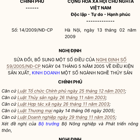
CHÍNH PHỦ
CỘNG HÒA XÃ HỘI CHỦ NGHĨA
------
VIỆT NAM
Độc lập - Tự do - Hạnh phúc
-------------
Số: 14/2009/NĐ-CP
Hà Nội, ngày 13 tháng 02 năm
2009
NGHỊ ĐỊNH
SỬA ĐỔI, BỔ SUNG MỘT SỐ ĐIỀU CỦA
NGHỊ ĐỊNH SỐ
59/2005/NĐ-CP
NGÀY 04 THÁNG 5 NĂM 2005 VỀ ĐIỀU KIỆN
SẢN XUẤT,
KINH DOANH
MỘT SỐ NGÀNH NGHỀ THỦY SẢN
CHÍNH PHỦ
Căn cứ
Luật Tổ chức Chính phủ ngày 25 tháng 12 năm 2001
;
Căn cứ
Luật Thủy sản ngày 26 tháng 11 năm 2003
;
Căn cứ
Luật Hợp tác xã ngày 26 tháng 11 năm 2003
;
Căn cứ
Luật Thương mại
ngày 14 tháng 06 ngày 2005;
Căn cứ
Luật Doanh nghiệp ngày 29 tháng 11 năm 2005
;
Xét đề nghị của
Bộ trưởng
Bộ Nông nghiệp và Phát triển nông
thôn
,
NGHỊ ĐỊNH