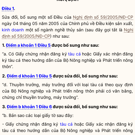
Điều 1
.
Sửa đổi, bổ sung một số Điều của
Nghị định số 59/2005/NĐ-CP
ngày 04 tháng 05 năm 2005 của Chính phủ về Điều kiện sản xuất,
kinh doanh
một số ngành nghề thủy sản (sau đây gọi tắt là
Nghị
định số 59/2005/NĐ-CP
) như sau:
1.
Điểm a khoản 1 Điều 5
được bổ sung như sau:
“a. Có Giấy chứng nhận đăng ký
tàu cá
hoặc Giấy xác nhận đăng
ký
tàu cá
theo hướng dẫn của Bộ Nông nghiệp và Phát triển nông
thôn”.
2.
Điểm d khoản 1 Điều 5
được sửa đổi, bổ sung như sau:
“d. Thuyền trưởng, máy trưởng đối với loại
tàu cá
theo quy định
của Bộ Nông nghiệp và Phát triển nông thôn phải có văn bằng,
chứng chỉ thuyền trưởng, máy trưởng”.
3.
Điểm b khoản 1 Điều 6
được sửa đổi, bổ sung như sau:
“b. Bản sao các loại giấy tờ sau đây:
- Giấy chứng nhận đăng ký
tàu cá
hoặc Giấy xác nhận đăng ký
tàu cá
theo hướng dẫn của Bộ Nông nghiệp và Phát triển nông