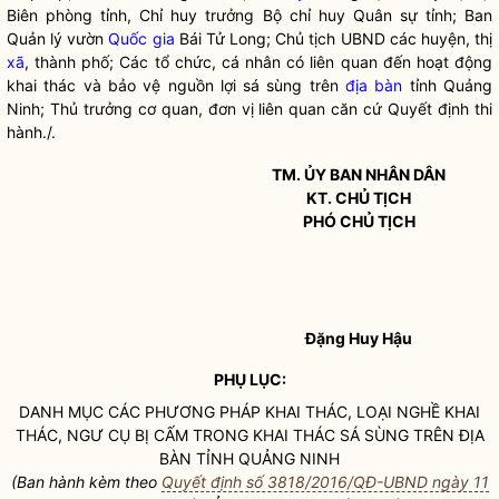
Biên phòng tỉnh,
Chỉ huy
trưởng Bộ
chỉ huy
Quân sự tỉnh; Ban
Quản lý vườn
Quốc gia
Bái Tử Long; Chủ tịch UBND các huyện, thị
xã
, thành phố; Các tổ chức, cá nhân có liên quan đến hoạt động
khai thác và bảo vệ nguồn lợi sá sùng trên
địa bàn
tỉnh Quảng
Ninh; Thủ trưởng cơ quan, đơn vị liên quan căn cứ Quyết định thi
hành./.
TM. ỦY BAN
NHÂN DÂN
KT. CHỦ TỊCH
PHÓ CHỦ TỊCH
Đặng Huy Hậu
PHỤ LỤC:
DANH MỤC CÁC PHƯƠNG PHÁP KHAI THÁC, LOẠI NGHỀ KHAI
THÁC, NGƯ CỤ BỊ CẤM TRONG KHAI THÁC SÁ SÙNG TRÊN
ĐỊA
BÀN
TỈNH QUẢNG NINH
(Ban hành kèm theo
Quyết định số 3818/2016/QĐ-UBND ngày 11