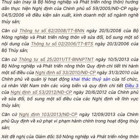
Thuỷ sản (nay là Bộ Nông nghiệp và Phát triển nông thôn) hướng
dẫn thực hiện Nghị định của Chính phủ số 59/2005/NĐ-CP ngày
04/5/2006 về điều kiện sản xuất, kinh doanh một số ngành nghề
thủy sản;
Căn cứ
Thông tư số 62/2008/TT-BNN
ngày 20/5/2008 của Bộ
Nông nghiệp và Phát triển nông thôn về sửa đổi, bổ sung một số
nội dung của
Thông tư số 02/2006/TT-BTS
ngày 20/3/2006 của
Bộ Thủy sản;
Căn cứ
Thông tư số 25/2011/TT-BNNPTNT
ngày 10/5/2013 của
Bộ Nông nghiệp và Phát triển nông thôn Quy định chi tiết thi hành
một số điều của
Nghị định số 33/2010/NĐ-CP
ngày 31/3/2010 của
Chính phủ về quản lý hoạt động
khai thác thuỷ sản
của tổ chức,
cá nhân Việt Nam trên các vùng biển và quy định chi tiết
Điều 3
của
Nghị định số 53/2012/NĐ-CP
ngày 20/6/2012 của Chính phủ
về sửa đổi, bổ sung một số điều của các Nghị định về lĩnh vực
thủy sản;
Căn cứ
Nghị định 103/2013/NĐ-CP
ngày 12/09/2013 của Chính
phủ Quy định về xử phạt vi phạm hành chính trong hoạt động thủy
sản;
Xét đề nghị của Giám đốc Sở Nông nghiệp và Phát triển nông thôn