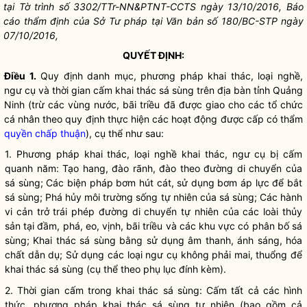
tại Tờ trình số 3302/TTr-NN&PTNT-CCTS ngày 13/10/2016, Báo
cáo thẩm định của Sở Tư pháp tại Văn bản số 180/BC-STP ngày
07/10/2016,
QUYẾT ĐỊNH:
Điều 1.
Quy định danh mục, phương pháp khai thác, loại nghề,
ngư cụ và thời gian cấm khai thác sá sùng trên
địa bàn
tỉnh Quảng
Ninh (trừ các vùng nước, bãi triều đã được giao cho các tổ chức
cá nhân theo quy định thực hiện các hoạt động được cấp có thẩm
quyền
chấp thuận
), cụ thể như sau:
1. Phương pháp khai thác, loại nghề khai thác, ngư cụ bị cấm
quanh năm: Tạo hang, đào rãnh, đào theo đường di chuyển của
sá sùng; Các biện pháp bơm hút cát, sử dụng bơm áp lực để bắt
sá sùng; Phá hủy môi trường sống tự nhiên của sá sùng; Các hành
vi cản trở trái phép đường di chuyển tự nhiên của các loài thủy
sản tại đầm, phá, eo, vịnh, bãi triều và các khu vực có phân bố sá
sùng; Khai thác sá sùng bằng sử dụng âm thanh, ánh sáng, hóa
chất dẫn dụ; Sử dụng các loại ngư cụ không phải mai, thuổng để
khai thác sá sùng (cụ thể theo phụ lục đính kèm).
2. Thời gian cấm trong khai thác sá sùng: Cấm tất cả các hình
thức, phương pháp khai thác sá sùng tự nhiên (bao gồm cả