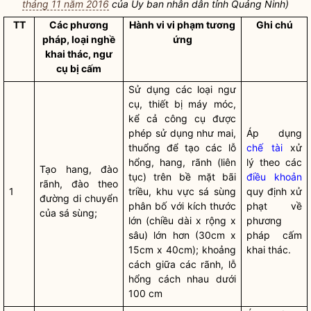
tháng 11 năm 2016
của Ủy ban
nhân dân
tỉnh Quảng Ninh)
TT
Các phương
Hành vi vi phạm tương
Ghi chú
pháp, loại nghề
ứng
khai thác, ngư
cụ bị cấm
Sử dụng các loại ngư
cụ, thiết bị máy móc,
kể cả công cụ được
phép sử dụng như mai,
Áp dụng
thuổng để tạo các lỗ
chế tài
xử
hổng, hang, rãnh (liên
lý theo các
Tạo hang, đào
tục) trên bề mặt bãi
điều khoản
rãnh, đào theo
1
triều, khu vực sá sùng
quy định xử
đường di chuyển
phân bố với kích thước
phạt về
của sá sùng;
lớn (chiều dài x rộng x
phương
sâu) lớn hơn (30cm x
pháp cấm
15cm x 40cm); khoảng
khai thác.
cách giữa các rãnh, lỗ
hổng cách nhau dưới
100 cm