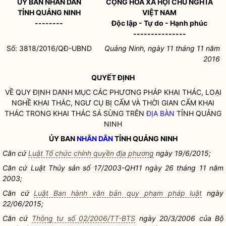
ỦY BAN
NHÂN DÂN
CỘNG HÒA XÃ HỘI CHỦ NGHĨA
TỈNH QUẢNG NINH
VIỆT NAM
--------
Độc lập - Tự do - Hạnh phúc
---------------
Số: 3818/2016/QĐ-UBND
Quảng Ninh, ngày 11 tháng 11 năm
2016
QUYẾT ĐỊNH
VỀ QUY ĐỊNH DANH MỤC CÁC PHƯƠNG PHÁP KHAI THÁC, LOẠI
NGHỀ KHAI THÁC, NGƯ CỤ BỊ CẤM VÀ THỜI GIAN CẤM KHAI
THÁC TRONG KHAI THÁC SÁ SÙNG TRÊN
ĐỊA BÀN
TỈNH QUẢNG
NINH
ỦY BAN
NHÂN DÂN
TỈNH QUẢNG NINH
Căn cứ
Luật Tổ chức chính quyền địa phương
ngày 19/6/2015;
Căn cứ Luật Thủy sản số 17/2003-QH11 ngày 26 tháng 11 năm
2003;
Căn cứ
Luật Ban hành văn bản quy phạm pháp luật
ngày
22/06/2015;
Căn cứ
Thông tư số 02/2006/TT-BTS
ngày 20/3/2006 của Bộ