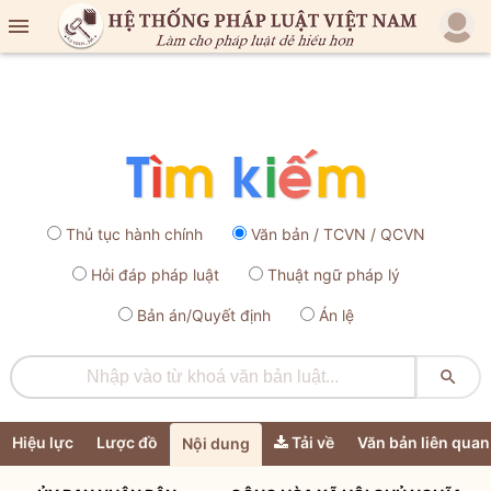

Thủ tục hành chính
Văn bản / TCVN / QCVN
Hỏi đáp pháp luật
Thuật ngữ pháp lý
Bản án/Quyết định
Án lệ

Hiệu lực
Lược đồ
Tải về
Văn bản liên quan
Nội dung