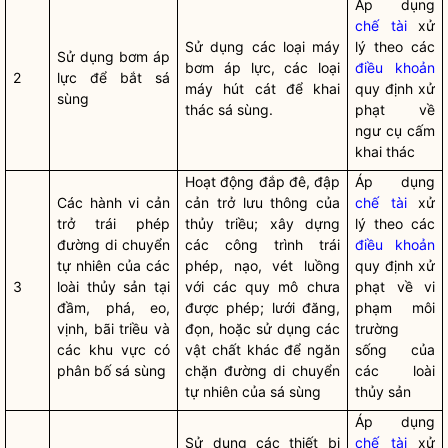
Áp dụng
chế tài
xử
Sử dụng các loại máy
lý theo các
Sử dụng bơm áp
bơm áp lực, các loại
điều khoản
2
lực để bắt sá
máy hút cát để khai
quy định xử
sùng
thác sá sùng.
phạt về
ngư cụ cấm
khai thác
Hoạt động đắp đê, đập
Áp dụng
Các hành vi cản
cản trở lưu thông của
chế tài
xử
trở trái phép
thủy triều; xây dựng
lý theo các
đường di chuyển
các công trình trái
điều khoản
tự nhiên của các
phép, nạo, vét luồng
quy định xử
3
loài thủy sản tại
với các quy mô chưa
phạt về vi
đầm, phá, eo,
được phép; lưới đăng,
phạm môi
vịnh, bãi triều và
đọn, hoặc sử dụng các
trường
các khu vực có
vật chất khác để ngăn
sống của
phân bố sá sùng
chặn đường di chuyển
các loài
tự nhiên của sá sùng
thủy sản
Áp dụng
Sử dụng các thiết bị
chế tài
xử