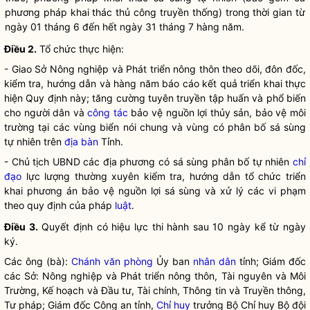
phương pháp khai thác thủ công truyền thống) trong thời gian từ
ngày 01 tháng 6 đến hết ngày 31 tháng 7 hàng năm.
Điều 2.
Tổ chức thực hiện:
- Giao Sở Nông nghiệp và Phát triển nông thôn theo dõi, đôn đốc,
kiểm tra, hướng dẫn và hàng năm báo cáo kết quả triển khai thực
hiện Quy định này; tăng cường tuyên truyền tập huấn và phổ biến
cho người dân và
công tác
bảo vệ nguồn lợi thủy sản, bảo vệ môi
trường tại các vùng biển nói chung và vùng có phân bố sá sùng
tự nhiên trên
địa bàn
Tỉnh.
- Chủ tịch UBND các địa phương có sá sùng phân bố tự nhiên
chỉ
đạo
lực lượng thường xuyên kiểm tra, hướng dẫn tổ chức triển
khai phương án bảo vệ nguồn lợi sá sùng và xử lý các vi phạm
theo quy định của pháp
luật
.
Điều 3.
Quyết định có hiệu lực thi hành sau 10 ngày kể từ ngày
ký.
Các ông (bà):
Chánh văn phòng
Ủy ban
nhân dân
tỉnh; Giám đốc
các Sở: Nông nghiệp và Phát triển nông thôn, Tài nguyên và Môi
Trường, Kế hoạch và Đầu tư, Tài chính, Thông tin và Truyền thông,
Tư pháp; Giám đốc Công an tỉnh,
Chỉ huy
trưởng Bộ
Chỉ huy
Bộ đội