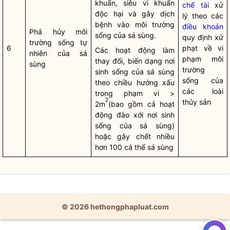
khuẩn, siêu vi khuẩn
chế tài
xử
độc hại và gây dịch
lý theo các
bệnh vào môi trường
điều khoản
Phá hủy môi
sống của sá sùng.
quy định xử
trường sống tự
6
phạt về vi
Các hoạt động làm
nhiên của sá
phạm môi
thay đổi, biến dạng nơi
sùng
trường
sinh sống của sá sùng
sống của
theo chiều hướng xấu
các loài
trong phạm vi >
2
thủy sản
2m
(bao gồm cả hoạt
động đào xới nơi sinh
sống của sá sùng)
hoặc gây chết nhiều
hơn 100 cá thể sá sùng
© 2026 hethongphapluat.com