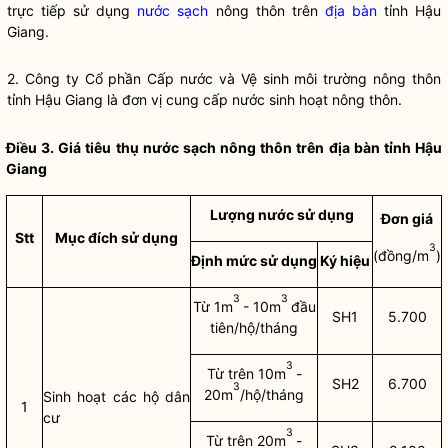
trực tiếp sử dụng
nước sạch
nông thôn trên
địa bàn
tỉnh Hậu
Giang.
2. Công ty Cổ phần Cấp nước và Vệ sinh môi trường nông thôn
tỉnh Hậu Giang là đơn vị cung cấp nước sinh hoạt nông thôn.
Điều 3. Giá tiêu thụ
nước sạch
nông thôn trên
địa bàn
tỉnh Hậu
Giang
Lượng nước sử dụng
Đơn giá
Stt
Mục đích sử dụng
3
(đồng/m
)
Định mức sử dụng
Ký hiệu
3
3
Từ 1m
- 10m
đầu
SH1
5.700
tiên/hộ/tháng
3
Từ trên 10m
-
SH2
6.700
3
20m
/hộ/tháng
Sinh hoạt các hộ dân
1
cư
3
Từ trên 20m
-