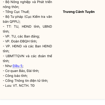
- Bộ Nông nghiệp và Phát triển
nông thôn;
- Tổng Cục Thuế;
Trương Cảnh Tuyên
- Bộ Tư pháp (Cục Kiểm tra văn
bản QPPL);
- TT: TU, HĐND tỉnh, UBND
tỉnh;
- VP. TU, các Ban đảng;
- VP. Đoàn ĐBQH tỉnh;
- VP. HĐND và các Ban HĐND
tỉnh;
- UBMTTQVN và các đoàn thể
tỉnh;
- Như
Điều 5
;
- Cơ quan Báo, Đài tỉnh;
- Công báo tỉnh;
- Cổng Thông tin điện tử tỉnh;
- Lưu: VT. NCTH. TĐ