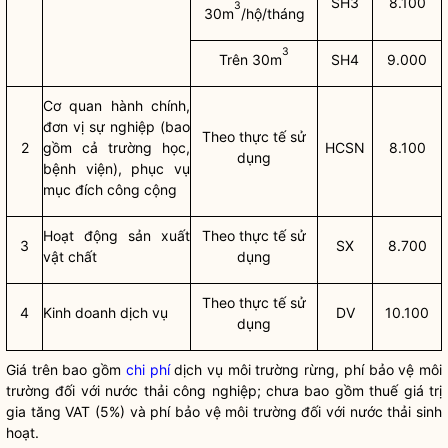
SH3
8.100
3
30m
/hộ/tháng
3
Trên 30m
SH4
9.000
Cơ quan hành chính,
đơn vị sự nghiệp (bao
Theo thực tế sử
2
gồm cả trường học,
HCSN
8.100
dụng
bệnh viện), phục vụ
mục đích công cộng
Hoạt động sản xuất
Theo thực tế sử
3
SX
8.700
vật chất
dụng
Theo thực tế sử
4
Kinh doanh dịch vụ
DV
10.100
dụng
Giá trên bao gồm
chi phí
dịch vụ môi trường rừng, phí bảo vệ môi
trường đối với nước thải công nghiệp; chưa bao gồm thuế giá trị
gia tăng VAT (5%) và phí bảo vệ môi trường đối với nước thải sinh
hoạt.