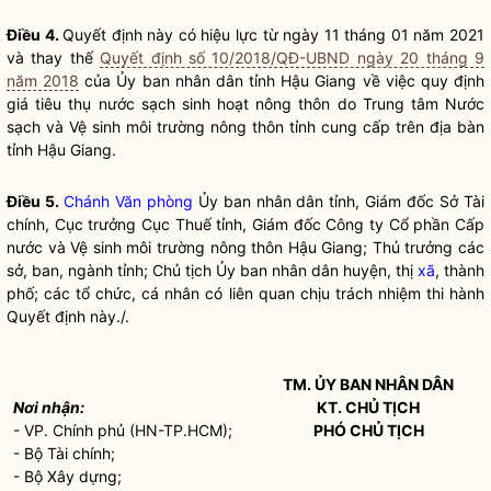
Điều 4.
Quyết định này có hiệu lực từ ngày 11 tháng 01 năm 2021
và thay thế
Quyết định số 10/2018/QĐ-UBND ngày 20 tháng 9
năm 2018
của Ủy ban
nhân dân
tỉnh Hậu Giang về việc quy định
giá tiêu thụ
nước sạch
sinh hoạt nông thôn do Trung tâm
Nước
sạch
và Vệ sinh môi trường nông thôn tỉnh cung cấp trên
địa bàn
tỉnh Hậu Giang.
Điều 5.
Chánh Văn phòng
Ủy ban
nhân dân
tỉnh, Giám đốc Sở Tài
chính, Cục trưởng Cục Thuế tỉnh, Giám đốc Công ty Cổ phần Cấp
nước và Vệ sinh môi trường nông thôn Hậu Giang; Thủ trưởng các
sở, ban, ngành tỉnh; Chủ tịch Ủy ban
nhân dân
huyện, thị
xã
, thành
phố; các tổ chức, cá nhân có liên quan chịu trách nhiệm thi hành
Quyết định này./.
TM. ỦY BAN
NHÂN DÂN
Nơi nhận:
KT. CHỦ TỊCH
- VP. Chính phủ (HN-TP.HCM);
PHÓ CHỦ TỊCH
- Bộ Tài chính;
- Bộ Xây dựng;