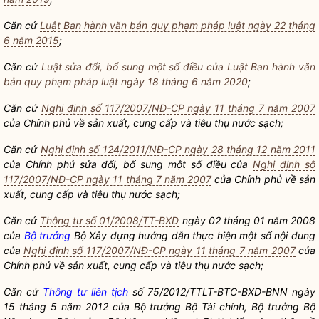
Căn cứ
Luật Ban hành văn bản quy phạm pháp luật ngày 22 tháng
6 năm 2015
;
Căn cứ
Luật sửa đổi, bổ sung một số điều của Luật Ban hành văn
bản quy phạm pháp luật ngày 18 tháng 6 năm 2020
;
Căn cứ
Nghị định số 117/2007/NĐ-CP ngày 11 tháng 7 năm 2007
của Chính phủ về sản xuất, cung cấp và tiêu thụ
nước sạch
;
Căn cứ
Nghị định số 124/2011/NĐ-CP ngày 28 tháng 12 năm 2011
của Chính phủ sửa đổi, bổ sung một số điều của
Nghị định số
117/2007/NĐ-CP ngày 11 tháng 7 năm 2007
của Chính phủ về sản
xuất, cung cấp và tiêu thụ
nước sạch
;
Căn cứ
Thông tư số 01/2008/TT-BXD
ngày 02 tháng 01 năm 2008
của
Bộ trưởng
Bộ Xây dựng hướng dẫn thực hiện một số nội dung
của
Nghị định số 117/2007/NĐ-CP ngày 11 tháng 7 năm 2007
của
Chính phủ về sản xuất, cung cấp và tiêu thụ
nước sạch
;
Căn cứ
Thông tư liên tịch
số 75/2012/TTLT-BTC-BXD-BNN ngày
15 tháng 5 năm 2012 của
Bộ trưởng
Bộ Tài chính,
Bộ trưởng
Bộ