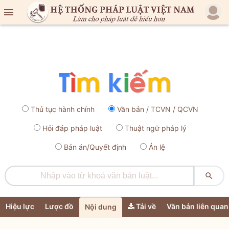

Thủ tục hành chính
Văn bản / TCVN / QCVN
Hỏi đáp pháp luật
Thuật ngữ pháp lý
Bản án/Quyết định
Án lệ

Hiệu lực
Lược đồ
Tải về
Văn bản liên quan
Nội dung