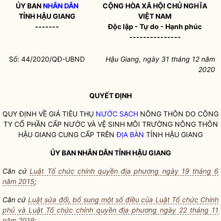
ỦY BAN
NHÂN DÂN
CỘNG HÒA XÃ HỘI CHỦ NGHĨA
TỈNH HẬU GIANG
VIỆT NAM
-------
Độc lập - Tự do - Hạnh phúc
---------------
Số: 44/2020/QĐ-UBND
Hậu Giang
, ngày 31
tháng 12
năm
2020
QUYẾT ĐỊNH
QUY ĐỊNH VỀ GIÁ TIÊU THỤ
NƯỚC SẠCH
NÔNG THÔN DO CÔNG
TY CỔ PHẦN CẤP NƯỚC VÀ VỆ SINH MÔI TRƯỜNG NÔNG THÔN
HẬU GIANG CUNG CẤP TRÊN
ĐỊA BÀN
TỈNH HẬU GIANG
ỦY BAN
NHÂN DÂN
TỈNH HẬU GIANG
Căn cứ
Luật Tổ chức chính quyền địa phương ngày 19 tháng 6
năm 2015
;
Căn cứ
Luật sửa đổi, bổ sung một số điều của Luật Tổ chức Chính
phủ và Luật Tổ chức chính quyền địa phương ngày 22 tháng 11
năm 2019
;