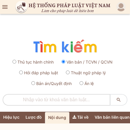

Thủ tục hành chính
Văn bản / TCVN / QCVN
Hỏi đáp pháp luật
Thuật ngữ pháp lý
Bản án/Quyết định
Án lệ

Hiệu lực
Lược đồ
Tải về
Văn bản liên quan
Nội dung