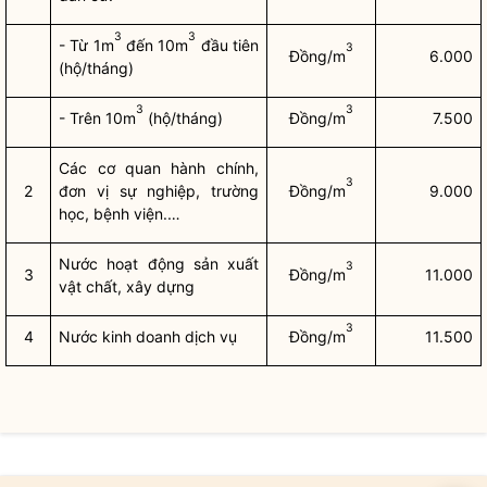
3
3
- Từ 1m
đến 10m
đầu tiên
3
Đồng/m
6.000
(hộ/tháng)
3
3
- Trên 10m
(hộ/tháng)
Đồng/m
7.500
Các cơ quan hành chính,
3
2
đơn vị sự nghiệp, trường
Đồng/m
9.000
học, bệnh viện.…
Nước hoạt động sản xuất
3
3
Đồng/m
11.000
vật chất, xây dựng
3
4
Nước kinh doanh dịch vụ
Đồng/m
11.500