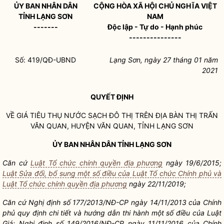
ỦY BAN NHÂN DÂN
CỘNG HÒA XÃ HỘI CHỦ NGHĨA VIỆT
TỈNH LẠNG SƠN
NAM
-------
Độc lập - Tự do - Hạnh phúc
---------------
Số: 419/QĐ-UBND
Lạng Sơn, ngày 27 tháng 01 năm
2021
QUYẾT ĐỊNH
VỀ GIÁ TIÊU THỤ NƯỚC SẠCH ĐÔ THỊ TRÊN
ĐỊA BÀN
THỊ TRẤN
VĂN QUAN, HUYỆN VĂN QUAN, TỈNH LẠNG SƠN
ỦY BAN NHÂN DÂN TỈNH LẠNG SƠN
Căn cứ
Luật Tổ chức chính quyền địa phương
ngày 19/6/2015;
Luật Sửa đổi, bổ sung một số điều của Luật Tổ chức Chính phủ và
Luật Tổ chức chính quyền địa phương
ngày 22/11/2019;
Căn cứ Nghị định số 177/2013/NĐ-CP ngày 14/11/2013 của Chính
phủ quy định chi tiết và hướng dẫn thi hành một số điều của Luật
Giá; Nghị định số 149/2016/NĐ-CP ngày 11/11/2016 của Chính