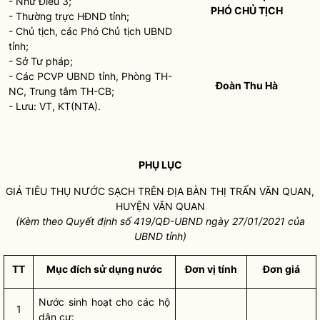
- Như Điều 3;
PHÓ CHỦ TỊCH
- Thường trực HĐND tỉnh;
- Chủ tịch, các Phó Chủ tịch UBND
tỉnh;
- Sở Tư pháp;
- Các PCVP UBND tỉnh, Phòng TH-
Đoàn Thu Hà
NC, Trung tâm TH-CB;
- Lưu: VT, KT(NTA).
PHỤ LỤC
GIÁ TIÊU THỤ NƯỚC SẠCH TRÊN ĐỊA BÀN THỊ TRẤN VĂN QUAN,
HUYỆN VĂN QUAN
(Kèm theo Quyết định số 419/QĐ-UBND ngày 27/01/2021 của
UBND tỉnh)
TT
Mục đích sử dụng nước
Đơn vị tính
Đơn giá
Nước sinh hoạt cho các hộ
1
dân cư: