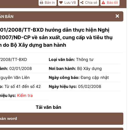
Bản in
Lưu VB
Chia sẻ
Báo lỗi

ĂN BẢN
 01/2008/TT-BXD hướng dẫn thực hiện Nghị
2007/NĐ-CP về sản xuất, cung cấp và tiêu thụ
h do Bộ Xây dựng ban hành
/2008/TT-BXD
Loại văn bản:
Thông tư
ành:
02/01/2008
Nơi ban hành:
Bộ Xây dựng
guyễn Văn Liên
Ngày công báo:
Đang cập nhật
o:
Từ số 41 đến số 42
Ngày hiệu lực:
05/02/2008
hiệu lực:
Kiểm tra
Tải văn bản
 bản word