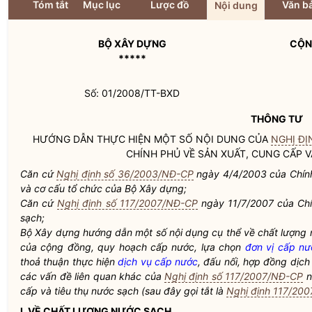
Tóm tắt
Mục lục
Lược đồ
Văn bả
Nội dung
BỘ XÂY DỰNG
CỘN
*****
Số: 01/2008/TT-BXD
THÔNG TƯ
HƯỚNG DẪN THỰC HIỆN MỘT SỐ NỘI DUNG CỦA
NGHỊ ĐỊ
CHÍNH PHỦ VỀ SẢN XUẤT, CUNG CẤP V
Căn cứ
Nghị định số 36/2003/NĐ-CP
ngày 4/4/2003 của Chính
và cơ cấu tổ chức của Bộ Xây dựng;
Căn cứ
Nghị định số 117/2007/NĐ-CP
ngày 11/7/2007 của Chí
sạch
;
Bộ Xây dựng hướng dẫn một số nội dụng cụ thể về chất lượng
của cộng đồng, quy hoạch cấp nước, lựa chọn
đơn vị cấp nư
thoả thuận thực hiện
dịch vụ cấp nước
, đấu nối, hợp đồng
dịch
các vấn đề liên quan khác của
Nghị định số 117/2007/NĐ-CP
n
cấp và tiêu thụ
nước sạch
(sau đây gọi tắt là
Nghị định 117/20
I. VỀ CHẤT LƯỢNG
NƯỚC SẠCH