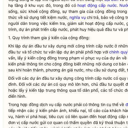
hạ tầng ở khu vực đó, trong đó có
hoạt động cấp nước
.
Nướ
sống, sức khoẻ cộng đồng, sự tham gia của cộng đồng tron
thức về sử dụng tiết kiệm nước,
nghĩa vụ
chi trả, bảo vệ công 
người dân trong việc kiểm tra, giám sát
hoạt động cấp nước
, 
trình, dự án phát triển cấp nước, phát huy hiệu quả đầu tư và p
1. Quy trình tham gia ý kiến của cộng đồng:
Khi lập dự án đầu tư xây dựng mới công trình cấp nước ở nhữn
đầu tư và tổ chức tư vấn lập dự án phải phối hợp với
chính qu
vấn, lấy ý kiến cộng đồng trong phạm vi phục vụ của dự án về c
kiến phải thông tin cho cộng đồng biết những nội dung cơ bản
sau khi hoàn thành, phương án giá nước, nhu cầu sử dụng đất, t
Đối với các dự án đầu tư xây dựng công trình cấp nước có quy mô
đình. Đối với các dự án có quy mô lớn hơn, chủ đầu tư quyết đị
hoặc lấy ý kiến tập trung thông qua tổ dân phố, các tổ chức đo
điển hình.
Trong hợp đồng
dịch vụ cấp nước
phải có thông tin cụ thể về
đ
tiếp nhận các ý kiến phản ánh, khiếu nại, tố cáo của
khách hà
vụ, hành vi phá hoại, tiêu cực có liên quan đến
hoạt động cấp 
đơn vị cấp nước
gửi cơ quan có thẩm
quyền
đã ký thoả thuận 