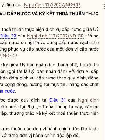
quy định của
Nghị định 117/2007/NĐ-CP
.
⋮
 VỤ CẤP NƯỚC
VÀ KÝ KẾT THOẢ THUẬN THỰC
t thoả thuận thực hiện
dịch vụ cấp nước
giữa Uỷ
i
Điều 29
của
Nghị định 117/2007/NĐ-CP
;
Vùng
 cấp nước
có
nghĩa vụ
cung cấp
nước sạch
cho
ùng phục vụ cấp nước
của một
đơn vị cấp nước
07/NĐ-CP
.
c ký giữa Uỷ ban
nhân dân
thành phố, thị xã, thị
ôn (gọi tắt là Uỷ ban
nhân dân
) với
đơn vị cấp
c bảo đảm
dịch vụ cấp nước
theo quy định, đồng
à cộng đồng, hướng tới mục tiêu nâng cao chất
hà nước
.
ước
được quy định tại
Điều 31
của
Nghị định
 cấp nước
tại Phụ lục 1 của Thông tư này, căn cứ
lập, thương thảo và ký kết thoả thuận thực hiện
nước
thuộc các đơn vị hành chính độc lập khác
với từng đơn vị hành chính độc lập đó.