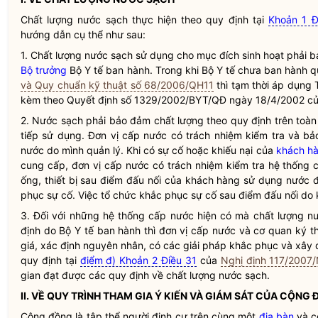
Chất lượng
nước sạch
thực hiện theo quy định tại
Khoản 1 Đ
hướng dẫn cụ thể như sau:
1. Chất lượng
nước sạch
sử dụng cho mục đích sinh hoạt phải b
Bộ trưởng
Bộ Y tế ban hành. Trong khi Bộ Y tế chưa ban hành 
và Quy chuẩn kỹ thuật số 68/2006/QH11
thì tạm thời áp dụng
kèm theo Quyết định số 1329/2002/BYT/QĐ ngày 18/4/2002 c
2.
Nước sạch
phải bảo đảm chất lượng theo quy định trên toàn 
tiếp sử dụng.
Đơn vị cấp nước
có trách nhiệm kiểm tra và b
nước do mình quản lý. Khi có sự cố hoặc khiếu nại của
khách h
cung cấp,
đơn vị cấp nước
có trách nhiệm kiểm tra hệ thống 
ống, thiết bị sau điểm đấu nối của
khách hàng sử dụng nước
đ
phục sự cố. Việc tổ chức khắc phục sự cố sau điểm đấu nối do
3. Đối với những hệ thống cấp nước hiện có mà chất lượng
n
định do Bộ Y tế ban hành thì
đơn vị cấp nước
và cơ quan ký th
giá, xác định nguyên nhân, có các giải pháp khắc phục và xây d
quy định tại
điểm đ) Khoản 2 Điều 31
của
Nghị định 117/2007
gian đạt được các quy định về chất lượng
nước sạch
.
II. VỀ QUY TRÌNH THAM GIA Ý KIẾN VÀ GIÁM SÁT CỦA CỘNG
Cộng đồng là tập thể người định cư trên cùng một
địa bàn
và c