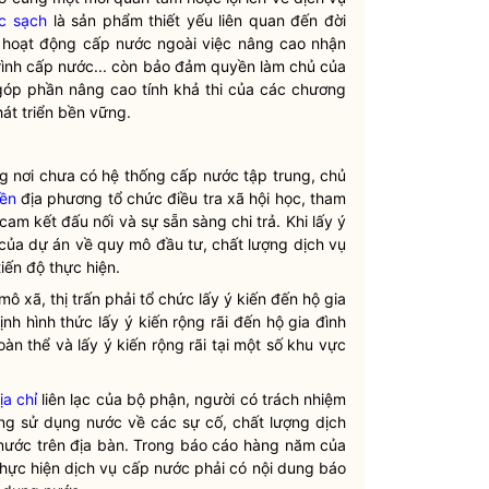
c sạch
là sản phẩm thiết yếu liên quan đến đời
g
hoạt động cấp nước
ngoài việc nâng cao nhận
trình cấp nước... còn bảo đảm quyền làm chủ của
góp phần nâng cao tính khả thi của các chương
hát triển bền vững.
g nơi chưa có hệ thống cấp nước tập trung, chủ
yền
địa phương tổ chức điều tra xã hội học, tham
am kết đấu nối và sự sẵn sàng chi trả. Khi lấy ý
 của dự án về quy mô đầu tư, chất lượng dịch vụ
iến độ thực hiện.
 xã, thị trấn phải tổ chức lấy ý kiến đến hộ gia
nh hình thức lấy ý kiến rộng rãi đến hộ gia đình
àn thể và lấy ý kiến rộng rãi tại một số khu vực
ịa chỉ
liên lạc của bộ phận, người có trách nhiệm
ng sử dụng nước
về các sự cố, chất lượng dịch
nước
trên
địa bàn
. Trong báo cáo hàng năm của
thực hiện
dịch vụ cấp nước
phải có nội dung báo