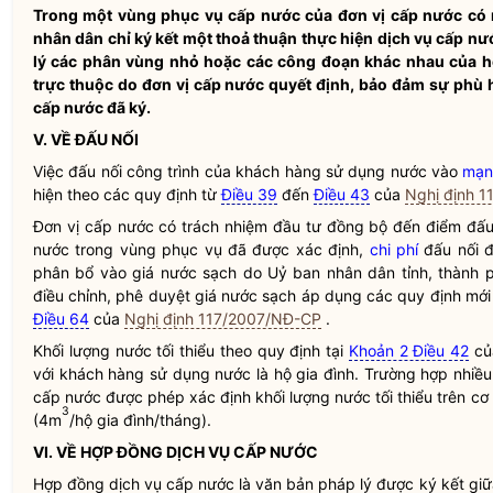
Trong một
vùng phục vụ cấp nước
của
đơn vị cấp nước
có 
nhân dân
chỉ ký kết một thoả thuận thực hiện
dịch vụ cấp nư
lý các phân vùng nhỏ hoặc các công đoạn khác nhau của
h
trực thuộc do
đơn vị cấp nước
quyết định, bảo đảm sự phù h
cấp nước
đã ký.
V. VỀ ĐẤU NỐI
Việc đấu nối công trình của
khách hàng sử dụng nước
vào
mạn
hiện theo các quy định từ
Điều 39
đến
Điều 43
của
Nghị định 
Đơn vị cấp nước
có trách nhiệm đầu tư đồng bộ đến điểm đấu 
nước trong vùng phục vụ đã được xác định,
chi phí
đấu nối đ
phân bổ vào giá
nước sạch
do Uỷ ban nhân dân tỉnh, thành p
điều chỉnh, phê duyệt giá
nước sạch
áp dụng các quy định mới 
Điều 64
của
Nghị định 117/2007/NĐ-CP
.
Khối lượng nước tối thiểu theo quy định tại
Khoản 2 Điều 42
c
với khách hàng sử dụng nước là hộ gia đình. Trường hợp nhiề
cấp nước
được phép xác định khối lượng nước tối thiểu trên cơ
3
(4m
/hộ gia đình/tháng).
VI. VỀ HỢP ĐỒNG DỊCH VỤ CẤP NƯỚC
Hợp đồng
dịch vụ cấp nước
là văn bản pháp lý được ký kết gi