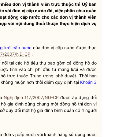
nhiều đơn vị thành viên trực thuộc thì Uỷ ban
ớc
với
đơn vị cấp nước
đó, việc phân chia quản
oạt động cấp nước
cho các đơn vị thành viên
ợp với nội dung thoả thuận thực hiện
dịch vụ
g lưới cấp nước
của
đơn vị cấp nước
được thực
117/2007/NĐ-CP
.
nối tại các hộ tiêu thụ bao gồm cả đồng hồ đo
ược tính vào
chi phí
đầu tư mạng lưới và được
hố trực thuộc Trung ương phê duyệt. Thời hạn
không muộn hơn thời điểm quy định tại
Khoản 3
ủa
Nghị định 117/2007/NĐ-CP
được áp dụng đối
u hộ gia đình dùng chung một đồng hồ thì
đơn vị
 sở quy đổi một hộ gia đình bình quân có 4 người
ữa
đơn vị cấp nước
với
khách hàng sử dụng nước