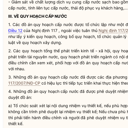
- Giám sát về chất lượng dịch vụ cung cấp
nước sạch
bao gồm
cấp nước, tính liên tục cấp nước, thái độ phục vụ khách hàng,...
III. VỀ QUY HOẠCH CẤP NƯỚC
1. Các đồ án quy hoạch cấp nước được tổ chức lập như một đ
Điều 12
của Nghị định 117 , ngoài việc tuân thủ
Nghị định 117
như lấy ý kiến quy hoạch, công bố quy hoạch, tổ chức quản lý
luật
về quy hoạch xây dựng.
2. Các quy hoạch tổng thể phát triển kinh tế - xã hội, quy h
phát triển tài nguyên nước, quy hoạch phát triển ngành có nội 
điều chỉnh cần xem xét, phối hợp với đồ án quy hoạch cấp nư
với nhau.
3. Những đồ án quy hoạch cấp nước đã được các địa phương 
117/2007/NĐ-CP
có hiệu lực thì tiếp tục triển khai thực hiện 
4. Những đồ án quy hoạch cấp nước đã được phê duyệt nhiệm v
duyệt đồ án:
a) Tổ chức soát xét lại nội dung nhiệm vụ thiết kế, nếu phù hợ
không cần trình phê duyệt lại nhiệm vụ thiết kế; Nếu chưa phù
thì phải tiến hành điều chỉnh và người đã phê duyệt nhiệm vụ t
thiết kế.