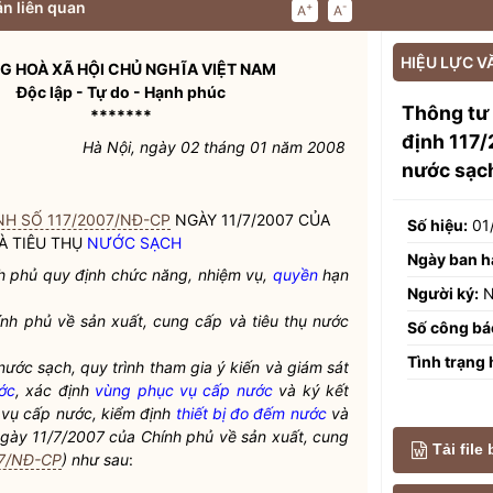
n liên quan
+
-
A
A
HIỆU LỰC V
G HOÀ XÃ HỘI CHỦ NGHĨA VIỆT NAM
Độc lập - Tự do - Hạnh phúc
Thông tư
*******
định 117/
Hà Nội, ngày 02 tháng 01 năm 2008
nước sạc
NH SỐ 117/2007/NĐ-CP
NGÀY 11/7/2007 CỦA
Số hiệu:
01
À TIÊU THỤ
NƯỚC SẠCH
Ngày ban h
 phủ quy định chức năng, nhiệm vụ,
quyền
hạn
Người ký:
N
nh phủ về sản xuất, cung cấp và tiêu thụ
nước
Số công bá
Tình trạng 
nước sạch
, quy trình tham gia ý kiến và giám sát
ớc
, xác định
vùng phục vụ cấp nước
và ký kết
 vụ cấp nước
, kiểm định
thiết bị đo đếm nước
và
gày 11/7/2007 của Chính phủ về sản xuất, cung
Tải file
07/NĐ-CP
) như sau
: