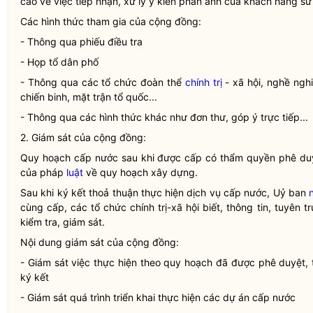
cáo về việc tiếp nhận, xử lý ý kiến phản ánh của
khách hàng sử
Các hình thức tham gia của cộng đồng:
- Thông qua phiếu điều tra
- Họp tổ dân phố
- Thông qua các tổ chức đoàn thể
chính trị
- xã hội, nghề nghi
chiến binh, mặt trận tổ quốc...
- Thông qua các hình thức khác như đơn thư, góp ý trực tiếp...
2. Giám sát của cộng đồng:
Quy hoạch cấp nước sau khi được cấp có thẩm
quyền
phê duy
của pháp
luật
về quy hoạch xây dựng.
Sau khi ký kết thoả thuận thực hiện
dịch vụ cấp nước
, Uỷ ban
cùng cấp, các tổ chức
chính trị
-xã hội biết, thông tin, tuyên
kiểm tra, giám sát.
Nội dung giám sát của cộng đồng:
- Giám sát việc thực hiện theo quy hoạch đã được phê duyệt,
ký kết
- Giám sát quá trình triển khai thực hiện các dự án cấp nước