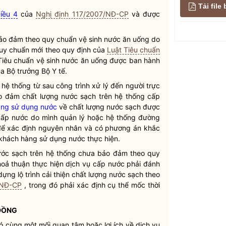
Tải fil
iều 4
của
Nghị định 117/2007/NĐ-CP
và được
ảo đảm theo quy chuẩn vệ sinh nước ăn uống do
quy chuẩn mới theo quy định của
Luật Tiêu chuẩn
 Tiêu chuẩn vệ sinh nước ăn uống được ban hành
ủa
Bộ trưởng
Bộ Y tế.
hệ thống từ sau công trình xử lý đến người trực
ảo đảm chất lượng
nước sạch
trên hệ thống cấp
àng sử dụng nước
về chất lượng
nước sạch
được
cấp nước do mình quản lý hoặc hệ thống đường
ể xác định nguyên nhân và có phương án khắc
khách hàng sử dụng nước
thực hiện.
ước sạch
trên hệ thống chưa bảo đảm theo quy
oả thuận thực hiện
dịch vụ cấp nước
phải đánh
ựng lộ trình cải thiện chất lượng
nước sạch
theo
/NĐ-CP
, trong đó phải xác định cụ thể mốc thời
 ĐỒNG
ó cùng một mối quan tâm hoặc lợi ích về dịch vụ