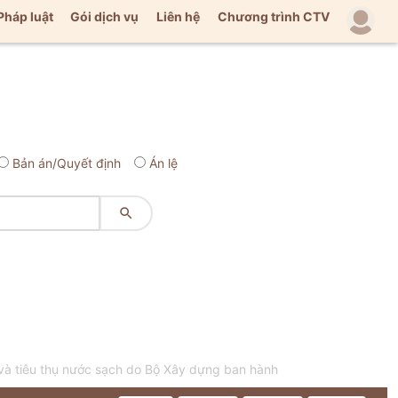
Pháp luật
Gói dịch vụ
Liên hệ
Chương trình CTV
Bản án/Quyết định
Án lệ

à tiêu thụ nước sạch do Bộ Xây dựng ban hành