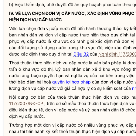
b) Việc thẩm định, phê duyệt đồ án quy hoạch phải tuân theo 
IV. VỀ LỰA CHỌN
ĐƠN VỊ CẤP NƯỚC
, XÁC ĐỊNH
VÙNG PHỤC
HIỆN
DỊCH VỤ CẤP NƯỚC
Việc lựa chọn
đơn vị cấp nước
để tiến hành thương thảo, ký kế
ban
nhân dân
và
đơn vị cấp nước
thực hiện theo quy định tạ
phục vụ cấp nước
là khu vực có ranh giới xác định mà
đơn vị
các đối tượng sử dụng nước trong khu vực đó; việc xác định
v
được xác định theo quy định tại
Điều 32
của
Nghị định 117/20
Thoả thuận thực hiện
dịch vụ cấp nước
là văn bản pháp lý đượ
trấn ở khu vực đô thị, Uỷ ban
nhân dân
xã ở khu vực nông th
nước
ràng buộc quyền hạn và
nghĩa vụ
của hai bên trong việ
thời bảo đảm hài hoà
quyền lợi
hợp pháp
của
đơn vị cấp nước
v
lượng
dịch vụ cấp nước
với giá cả hợp lý có sự kiểm soát của
n
Nội dung cơ bản của thoả thuận thực hiện
dịch vụ cấp n
117/2007/NĐ-CP
; trên cơ sở mẫu thoả thuận thực hiện
dịch vụ
điều kiện thực tế,
đơn vị cấp nước
và uỷ ban
nhân dân
tổ chức 
dịch vụ cấp nước
.
Trường hợp một
đơn vị cấp nước
có nhiều
vùng phục vụ cấp 
nhau thì tiến hành ký kết thoả thuận thực hiện
dịch vụ cấp nước