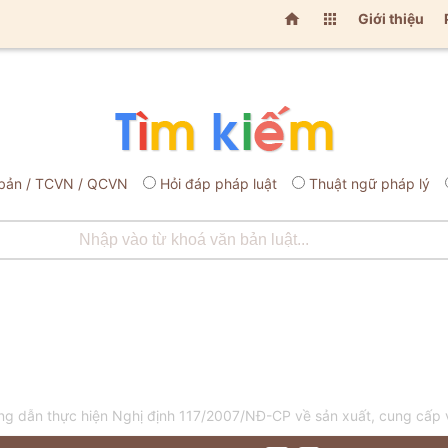


Giới thiệu
bản / TCVN / QCVN
Hỏi đáp pháp luật
Thuật ngữ pháp lý
 dẫn thực hiện Nghị định 117/2007/NĐ-CP về sản xuất, cung cấp v