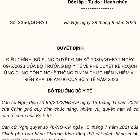
Độc lập - Tự do - Hạnh phúc
---------------
Số: 3356/QĐ-BYT
Hà Nội, ngày 28 tháng 8 năm 2023
QUYẾT ĐỊNH
ĐIỀU CHỈNH, BỔ SUNG QUYẾT ĐỊNH SỐ 2089/QĐ-BYT NGÀY
09/5/2023 CỦA BỘ TRƯỞNG BỘ Y TẾ VỀ PHÊ DUYỆT KẾ HOẠCH
ỨNG DỤNG CÔNG NGHỆ THÔNG TIN VÀ THỰC HIỆN NHIỆM VỤ
TRIỂN KHAI ĐỀ ÁN 06 CỦA BỘ Y TẾ NĂM 2023
BỘ TRƯỞNG BỘ Y TẾ
Căn cứ Nghị định số 95/2022/NĐ-CP ngày 15 tháng 11 năm 2022
của Chính phủ quy định chức năng, nhiệm vụ, quyền hạn và cơ
cấu tổ chức của Bộ Y tế;
Căn cứ Nghị quyết số 76/NQ-CP ngày 15 tháng 7 năm 2021 của
Chính phủ ban hành Chương trình tổng thể cải cách hành chính