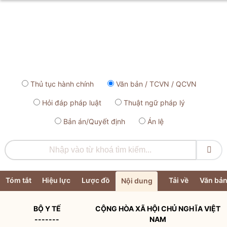
Thủ tục hành chính
Văn bản / TCVN / QCVN
Hỏi đáp pháp luật
Thuật ngữ pháp lý
Bản án/Quyết định
Án lệ

Tóm tắt
Hiệu lực
Lược đồ
Tải về
Văn bản
Nội dung
BỘ Y TẾ
CỘNG HÒA XÃ HỘI CHỦ NGHĨA VIỆT
-------
NAM