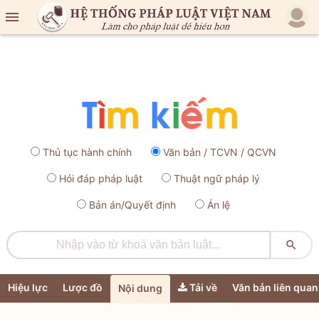

Thủ tục hành chính
Văn bản / TCVN / QCVN
Hỏi đáp pháp luật
Thuật ngữ pháp lý
Bản án/Quyết định
Án lệ

Hiệu lực
Lược đồ
Tải về
Văn bản liên quan
Nội dung