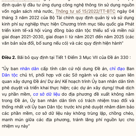
định quản lý đầu tư ứng dụng công nghệ thông tin sử dụng nguồn
vốn ngân sách
nhà nước
,
Thông tư số 15/2022/TT-BTC
ngày 04
tháng 3 năm 2022 của Bộ Tài chính quy định quản lý và sử dụng
kinh phí sự nghiệp thực hiện Chương trình mục tiêu
quốc gia
Phát
triển kinh tế-xã hội vùng đồng bào
dân tộc
thiểu số và miền núi
giai đoạn 2021-2030, giai đoạn I: từ năm 2021 đến năm 2025 (các
văn bản sửa đổi, bổ sung nếu có) và các quy định hiện hành”
Điều 2.
Bãi bỏ quy định tại Tiết 1 Điểm 3 Mục VII của Đề án 330 :
“Ủy ban
nhân dân
cấp tỉnh căn cứ nội dung Đề án,
chỉ đạo
Ban
Dân tộc
chủ trì, phối hợp với các Sở ngành và các cơ quan liên
quan xây dựng Đề án/ Dự án/ Kế hoạch trình Ủy ban
nhân dân
tỉnh
phê duyệt và triển khai thực hiện; các dự án xây dựng/ thuê dịch
vụ phần mềm,
cơ sở dữ liệu
do địa phương đề xuất không nằm
trong Đề án, Ủy ban
nhân dân
tỉnh có trách nhiệm trao đổi và
thống nhất với Ủy ban
Dân tộc
trước khi phê duyệt nhằm đảm bảo
các phần mềm,
cơ sở dữ liệu
này không trùng lặp, chồng chéo,
manh mún giữa các địa phương, tránh lãng phí nguồn lực cho
nhiệm vụ này”