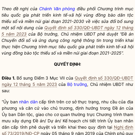
Theo đề nghị của
Chánh Văn phòng
điều phối Chương trình mục
tiêu
quốc gia
phát triển kinh tế-xã hội vùng đồng bào
dân tộc
thiểu số và miền núi giai đoạn 2021-2030 về việc sửa đổi bổ sung
một số nội dung của
Quyết định số 330/QĐ-UBDT ngày 12 tháng
5 năm 2023
của
Bộ trưởng
, Chủ nhiệm UBDT phê duyệt “Đề án
Chuyển đổi số và ứng dụng công nghệ thông tin trong triển khai
thực hiện Chương trình mục tiêu
quốc gia
phát triển kinh tế-xã hội
vùng đồng bào tộc thiểu số và miền núi giai đoạn 2021-2025”.
QUYẾT ĐỊNH:
Điều 1.
Bổ sung Điểm 3 Mục VII của
Quyết định số 330/QĐ-UBDT
ngày 12 tháng 5 năm 2023
của
Bộ trưởng
, Chủ nhiệm UBDT như
sau:
“Ủy ban
nhân dân
cấp tỉnh trên cơ sở thực trạng, nhu cầu của địa
phương và căn cứ vào chủ trương, định hướng trong Đề án của
Ủy ban
Dân tộc
, giao cho cơ quan thường trực Chương trình tham
mưu xây dựng Đề án/ Dự án/ Kế hoạch chi tiết trình Ủy ban
nhân
dân
cấp tỉnh phê duyệt và triển khai theo quy định tại
Nghị định
số 73/2019/NĐ-CP
ngày 05 tháng 9 năm 2019 của Chính phủ quy