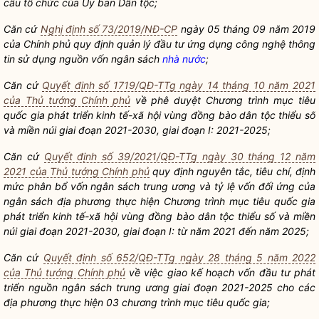
cấu tổ chức của Ủy ban
Dân tộc
;
Căn cứ
Nghị định số 73/2019/NĐ-CP
ngày 05 tháng 09 năm 2019
của Chính phủ quy định quản lý đầu tư ứng dụng công nghệ thông
tin sử dụng nguồn vốn ngân sách
nhà nước
;
Căn cứ
Quyết định số 1719/QĐ-TTg ngày 14 tháng 10 năm 2021
của Thủ tướng Chính phủ
về phê duyệt Chương trình mục tiêu
quốc gia
phát triển kinh tế-xã hội vùng đồng bào
dân tộc
thiểu số
và miền núi giai đoạn 2021-2030, giai đoạn I: 2021-2025;
Căn cứ
Quyết định số 39/2021/QĐ-TTg ngày 30 tháng 12 năm
2021 của Thủ tướng Chính phủ
quy định nguyên tắc, tiêu chí, định
mức phân bổ vốn ngân sách trung ương và tỷ lệ vốn đối ứng của
ngân sách địa phương thực hiện Chương trình mục tiêu
quốc gia
phát triển kinh tế-xã hội vùng đồng bào
dân tộc
thiểu số và miền
núi giai đoạn 2021-2030, giai đoạn I: từ năm 2021 đến năm 2025;
Căn cứ
Quyết định số 652/QĐ-TTg ngày 28 tháng 5 năm 2022
của Thủ tướng Chính phủ
về việc giao kế hoạch vốn đầu tư phát
triển nguồn ngân sách trung ương giai đoạn 2021-2025 cho các
địa phương thực hiện 03 chương trình mục tiêu
quốc gia
;