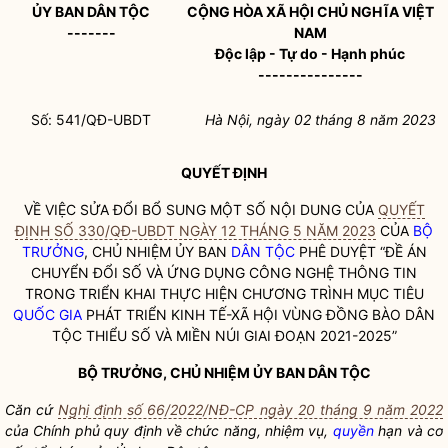
ỦY BAN
DÂN TỘC
CỘNG HÒA XÃ HỘI CHỦ NGHĨA VIỆT
-------
NAM
Độc lập - Tự do - Hạnh phúc
---------------
Số: 541/QĐ-UBDT
Hà Nội, ngày 02 tháng 8 năm 2023
QUYẾT ĐỊNH
VỀ VIỆC SỬA ĐỔI BỔ SUNG MỘT SỐ NỘI DUNG CỦA
QUYẾT
ĐỊNH SỐ 330/QĐ-UBDT NGÀY 12 THÁNG 5 NĂM 2023
CỦA
BỘ
TRƯỞNG
, CHỦ NHIỆM ỦY BAN
DÂN TỘC
PHÊ DUYỆT “ĐỀ ÁN
CHUYỂN ĐỔI SỐ VÀ ỨNG DỤNG CÔNG NGHỆ THÔNG TIN
TRONG TRIỂN KHAI THỰC HIỆN CHƯƠNG TRÌNH MỤC TIÊU
QUỐC GIA
PHÁT TRIỂN KINH TẾ-XÃ HỘI VÙNG ĐỒNG BÀO
DÂN
TỘC
THIỂU SỐ VÀ MIỀN NÚI GIAI ĐOẠN 2021-2025”
BỘ TRƯỞNG
, CHỦ NHIỆM ỦY BAN
DÂN TỘC
Căn cứ
Nghị định số 66/2022/NĐ-CP ngày 20 tháng 9 năm 2022
của Chính phủ quy định về chức năng, nhiệm vụ,
quyền
hạn và cơ