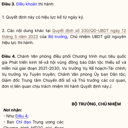
Điều 3.
Điều khoản
thi hành:
1. Quyết định này có hiệu lực kể từ ngày ký.
2. Các nội dung khác tại
Quyết định số 330/QĐ-UBDT ngày 12
tháng 5 năm 2023
của
Bộ trưởng
, Chủ nhiệm UBDT giữ nguyên
hiệu lực thi hành.
Điều 4.
Chánh Văn phòng
điều phối Chương trình mục tiêu
quốc
gia
Phát triển kinh tế-xã hội vùng đồng bào
Dân tộc
thiểu số và
miền núi giai đoạn 2021-2030; Vụ trưởng Vụ Kế hoạch-Tài chính;
Vụ trưởng Vụ Tuyên truyền;
Chánh Văn phòng
Ủy ban
Dân tộc
;
Giám đốc Trung tâm Chuyển đổi số và Thủ trưởng các cơ quan,
đơn vị liên quan chịu trách nhiệm thi hành Quyết định này./.
BỘ TRƯỞNG
, CHỦ NHIỆM
Nơi nhận:
- Như
Điều 4
;
- Ban
Chỉ đạo
Trung ương các
Chương trình MTQG giai đoạn