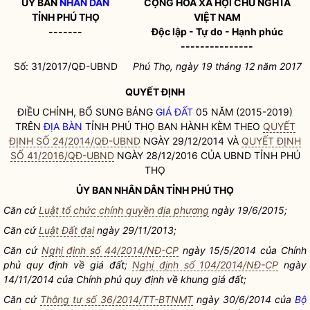
ỦY BAN
NHÂN DÂN
CỘNG HÒA XÃ HỘI CHỦ NGHĨA
TỈNH PHÚ THỌ
VIỆT NAM
-------
Độc lập - Tự do - Hạnh phúc
---------------
Số: 31/2017/QĐ-UBND
Phú Thọ, ngày 19 tháng 12 năm 2017
QUYẾT ĐỊNH
ĐIỀU CHỈNH, BỔ SUNG BẢNG
GIÁ ĐẤT
05 NĂM (2015-2019)
TRÊN
ĐỊA BÀN
TỈNH PHÚ THỌ BAN HÀNH KÈM THEO
QUYẾT
ĐỊNH SỐ 24/2014/QĐ-UBND
NGÀY 29/12/2014 VÀ
QUYẾT ĐỊNH
SỐ 41/2016/QĐ-UBND
NGÀY 28/12/2016 CỦA UBND TỈNH PHÚ
THỌ
ỦY BAN
NHÂN DÂN
TỈNH PHÚ THỌ
Căn cứ
Luật tổ chức chính quyền địa phương
ngày 19/6/2015;
Căn cứ
Luật Đất đai
ngày 29/11/2013;
Căn cứ
Nghị định số 44/2014/NĐ-CP
ngày 15/5/2014 của Chính
phủ quy định về
giá đất
;
Nghị định số 104/2014/NĐ-CP
ngày
14/11/2014 của Chính phủ quy định về khung
giá đất
;
Căn cứ
Thông tư số 36/2014/TT-BTNMT
ngày 30/6/2014 của
Bộ