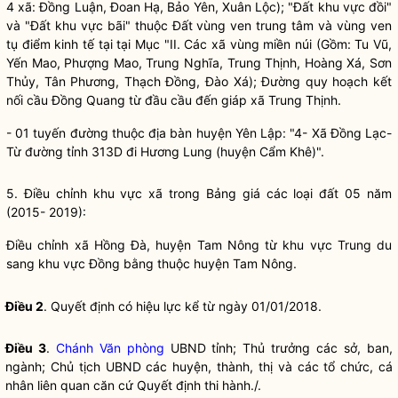
4 xã: Đồng Luận, Đoan Hạ, Bảo Yên, Xuân Lộc); "Đất khu vực đồi"
và "Đất khu vực bãi" thuộc Đất vùng ven trung tâm và vùng ven
tụ điểm kinh tế tại tại Mục "II. Các xã vùng miền núi (Gồm: Tu Vũ,
Yến Mao, Phượng Mao, Trung Nghĩa, Trung Thịnh, Hoàng Xá, Sơn
Thủy, Tân Phương, Thạch Đồng, Đào Xá); Đường quy hoạch kết
nối cầu Đồng Quang từ đầu cầu đến giáp xã Trung Thịnh.
- 01 tuyến đường thuộc
địa bàn
huyện Yên Lập: "4- Xã Đồng Lạc-
Từ đường tỉnh 313D đi Hương Lung (huyện Cẩm Khê)".
5. Điều chỉnh khu vực xã trong Bảng giá các loại đất 05 năm
(2015- 2019):
Điều chỉnh xã Hồng Đà, huyện Tam Nông từ khu vực Trung du
sang khu vực Đồng bằng thuộc huyện Tam Nông.
Điều 2
. Quyết định có hiệu lực kể từ ngày 01/01/2018.
Điều 3
.
Chánh Văn phòng
UBND tỉnh; Thủ trưởng các sở, ban,
ngành; Chủ tịch UBND các huyện, thành, thị và các tổ chức, cá
nhân liên quan căn cứ Quyết định thi hành./.