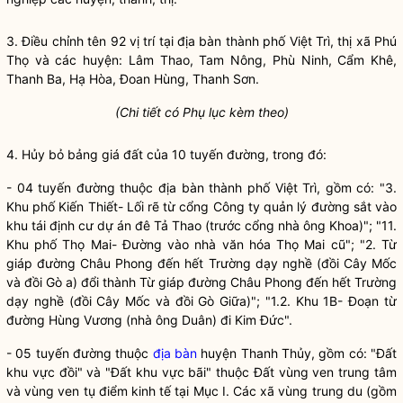
3. Điều chỉnh tên 92 vị trí tại
địa bàn
thành phố Việt Trì, thị
xã
Phú
Thọ và các huyện: Lâm Thao, Tam Nông, Phù Ninh, Cẩm Khê,
Thanh Ba, Hạ Hòa, Đoan Hùng, Thanh Sơn.
(Chi tiết có Phụ lục kèm theo)
4. Hủy bỏ bảng
giá đất
của 10 tuyến đường, trong đó:
- 04 tuyến đường thuộc
địa bàn
thành phố Việt Trì, gồm có: "3.
Khu phố Kiến Thiết- Lối rẽ từ cổng Công ty quản lý đường sắt vào
khu tái định cư dự án đê Tả Thao (trước cổng nhà ông Khoa)"; "11.
Khu phố Thọ Mai- Đường vào nhà văn hóa Thọ Mai cũ"; "2. Từ
giáp đường Châu Phong đến hết Trường dạy nghề (đồi Cây Mốc
và đồi Gò a) đổi thành Từ giáp đường Châu Phong đến hết Trường
dạy nghề (đồi Cây Mốc và đồi Gò Giữa)"; "1.2. Khu 1B- Đoạn từ
đường Hùng Vương (nhà ông Duân) đi Kim Đức".
- 05 tuyến đường thuộc
địa bàn
huyện Thanh Thủy, gồm có: "Đất
khu vực đồi" và "Đất khu vực bãi" thuộc Đất vùng ven trung tâm
và vùng ven tụ điểm kinh tế tại Mục I. Các xã vùng trung du (gồm