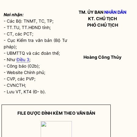
TM. ỦY BAN
NHÂN DÂN
Nơi nhận:
KT.
CHỦ TỊCH
- Các Bộ: TNMT, TC, TP;
PHÓ
CHỦ TỊCH
- TT.TU, TT.HĐND tỉnh;
- CT, các PCT;
- Cục Kiểm tra văn bản (Bộ Tư
pháp);
- UBMTTQ và các đoàn thể;
Hoàng Công Th
ủy
- Như
Điều 3
;
- Công báo (02b);
- Website Chính phủ;
- CVP, các PVP;
- CVNCTH;
- Lưu VT, KT4 (Đ- b).
FILE ĐƯỢC ĐÍNH KÈM THEO VĂN BẢN