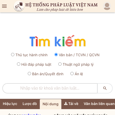

Thủ tục hành chính
Văn bản / TCVN / QCVN
Hỏi đáp pháp luật
Thuật ngữ pháp lý
Bản án/Quyết định
Án lệ

Hiệu lực
Lược đồ
Tải về
Văn bản liên quan
Nội dung