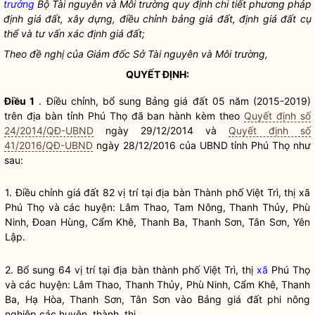
trưởng
Bộ Tài nguyên và Môi trường quy định chi tiết phương pháp
định
giá đất
, xây dựng, điều chỉnh bảng
giá đất
, định
giá đất
cụ
thể và tư vấn xác định
giá đất
;
Theo đề nghị của Giám đốc Sở Tài nguyên và Môi trường,
QUYẾT ĐỊNH:
Điều 1
. Điều chỉnh, bổ sung Bảng
giá đất
05 năm (2015-2019)
trên
địa bàn
tỉnh Phú Thọ đã ban hành kèm theo
Quyết định số
24/2014/QĐ-UBND
ngày 29/12/2014 và
Quyết định số
41/2016/QĐ-UBND
ngày 28/12/2016 của UBND tỉnh Phú Thọ như
sau:
1. Điều chỉnh
giá đất
82 vị trí tại
địa bàn
Thành phố Việt Trì, thị
xã
Phú Thọ và các huyện: Lâm Thao, Tam Nông, Thanh Thủy, Phù
Ninh, Đoan Hùng, Cẩm Khê, Thanh Ba, Thanh Sơn, Tân Sơn, Yên
Lập.
2. Bổ sung 64 vị trí tại
địa bàn
thành phố Việt Trì, thị
xã
Phú Thọ
và các huyện: Lâm Thao, Thanh Thủy, Phù Ninh, Cẩm Khê, Thanh
Ba, Hạ Hòa, Thanh Sơn, Tân Sơn vào Bảng
giá đất
phi nông
nghiệp các huyện, thành, thị.