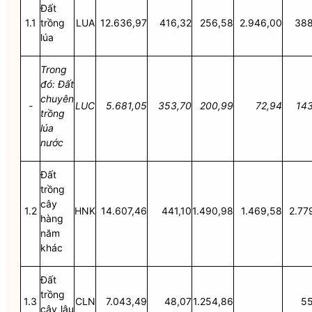
Đất
1.1
trồng
LUA
12.636,97
416,32
256,58
2.946,00
388
lúa
Trong
đó: Đất
chuyên
-
LUC
5.681,05
353,70
200,99
72,94
14
trồng
lúa
nước
Đất
trồng
cây
1.2
HNK
14.607,46
441,10
1.490,98
1.469,58
2.77
hàng
năm
khác
Đất
trồng
1.3
CLN
7.043,49
48,07
1.254,86
55
cây lâu