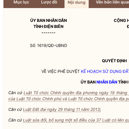
Mục lục
Lược đồ
Văn bản liên qua
Nội dung
ỦY BAN
NHÂN DÂN
CỘNG H
TỈNH ĐIỆN BIÊN
-------
Số: 1619/QĐ-UBND
QUYẾT ĐỊNH
VỀ VIỆC PHÊ DUYỆT
KẾ HOẠCH SỬ DỤNG ĐẤ
ỦY BAN
NHÂN DÂN
TỈNH 
Căn cứ
Luật Tổ chức Chính quyền địa phương ngày 19 tháng
của Luật Tổ chức Chính phủ và Luật Tổ chức Chính quyền địa 
Căn cứ
Luật Đất đai ngày 29 tháng 11 năm 2013
;
Căn cứ
Luật sửa đổi, bổ sung một số điều của 37 Luật có liên