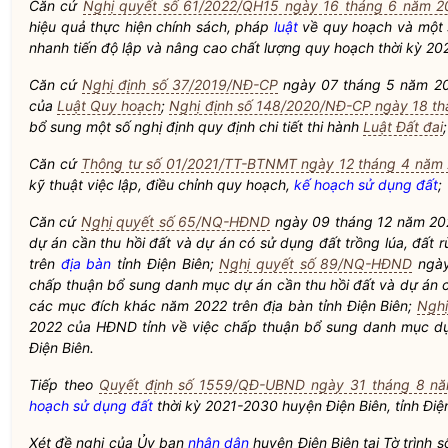
Căn cứ
Nghị quyết số 61/2022/QH15 ngày 16 tháng 6 năm 2
hiệu quả thực hiện chính sách, pháp
luật
về quy hoạch và một 
nhanh tiến độ lập và nâng cao chất lượng quy hoạch thời kỳ 2
Căn cứ
Nghị định số 37/2019/NĐ-CP
ngày 07 tháng 5 năm 201
của
Luật Quy hoạch
;
Nghị định số 148/2020/NĐ-CP ngày 18 t
bổ sung một số nghị định quy định chi tiết thi hành
Luật Đất đai
;
Căn cứ
Thông tư số 01/2021/TT-BTNMT ngày 12 tháng 4 năm
kỹ thuật việc lập, điều chỉnh quy hoạch,
kế hoạch sử dụng đất
;
Căn cứ
Nghị quyết số 65/NQ-HĐND
ngày 09 tháng 12 năm 20
dự án cần thu hồi đất và dự án có sử dụng đất trồng lúa, đấ
trên
địa bàn
tỉnh Điện Biên;
Nghị quyết số 89/NQ-HĐND
ngày
chấp thuận
bổ sung danh mục dự án cần thu hồi đất và dự án c
các mục đích khác năm 2022 trên
địa bàn
tỉnh Điện Biên;
Ngh
2022 của HĐND tỉnh về việc
chấp thuận
bổ sung danh mục dự 
Điện Biên.
Tiếp theo
Quyết định số 1559/QĐ-UBND ngày 31 tháng 8 n
hoạch sử dụng đất
thời kỳ 2021-2030 huyện Điện Biên, tỉnh Điện
Xét đề nghị của Ủy ban
nhân dân
huyện Điện Biên tại Tờ trình