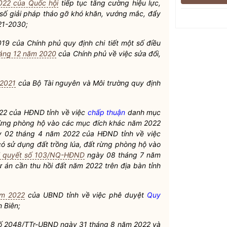
022 của Quốc hội
tiếp tục tăng cường hiệu lực,
số giải pháp tháo gỡ khó khăn, vướng mắc, đẩy
021-2030;
9 của Chính phủ quy định chi tiết một số điều
háng 12 năm 2020
của Chính phủ về việc sửa đổi,
 2021
của Bộ Tài nguyên và Môi trường quy định
22 của HĐND tỉnh về việc
chấp thuận
danh mục
t rừng phòng hộ vào các mục đích khác năm 2022
 02 tháng 4 năm 2022 của HĐND tỉnh về việc
ó sử dụng đất trồng lúa, đất rừng phòng hộ vào
ị quyết số 103/NQ-HĐND
ngày 08 tháng 7 năm
án cần thu hồi đất năm 2022 trên
địa bàn
tỉnh
ăm 2022
của UBND tỉnh về việc phê duyệt
Quy
 Biên;
 số 2048/TTr-UBND ngày 31 tháng 8 năm 2022 và