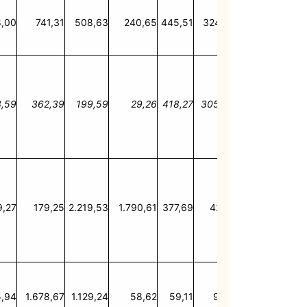
,00
741,31
508,63
240,65
445,51
324,72
334,09
108
3,59
362,39
199,59
29,26
418,27
305,85
107,71
59
9,27
179,25
2.219,53
1.790,61
377,69
42,13
825,17
769
,94
1.678,67
1.129,24
58,62
59,11
9,09
866,90
4