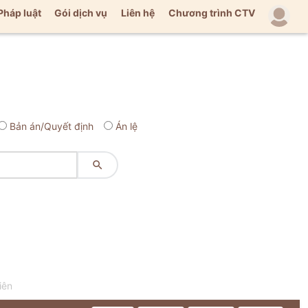
Pháp luật
Gói dịch vụ
Liên hệ
Chương trình CTV
Bản án/Quyết định
Án lệ

iên