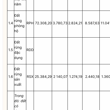
năm
Đất
rừng
1.4
RPH
72.308,20
3.780,73
2.824,21
8.587,63
11.04
phòng
hộ
Đất
rừng
1.5
RDD
đặc
dụng
Đất
rừng
1.6
RSX
25.384,29
2 140,07
1.274,19
2.440,18
1.36
sản
xuất
Trong
đó: đất
có