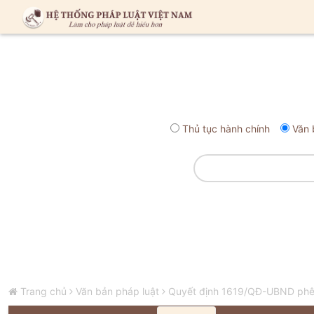
Thủ tục hành chính
Văn 
Trang chủ
Văn bản pháp luật
Quyết định 1619/QĐ-UBND phê d