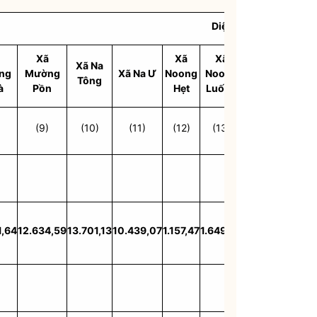
Diện tích phân theo đ
Xã
Xã
Xã
Xã Na
Xã Núa
Xã 
ng
Mường
Xã Na Ư
Noong
Noong
Tông
Ngam
Th
à
Pồn
Hẹt
Luống
)
(9)
(10)
(11)
(12)
(13)
(14)
(15
1,64
12.634,59
13.701,13
10.439,07
1.157,47
1.649,49
4.685,30
8.700