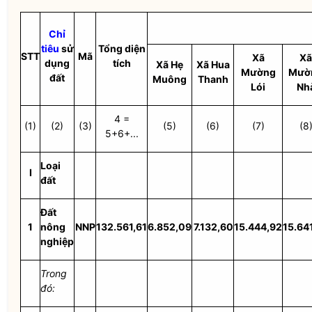
Chỉ
tiêu
sử
Tổng diện
STT
Mã
Xã
Xã
dụng
tích
Xã Hẹ
Xã Hua
Mường
Mườ
đất
Muông
Thanh
Lói
Nh
4 =
(1)
(2)
(3)
(5)
(6)
(7)
(8
5+6+...
Loại
I
đất
Đất
1
nông
NNP
132.561,61
6.852,09
7.132,60
15.444,92
15.64
nghiệp
Trong
đó: