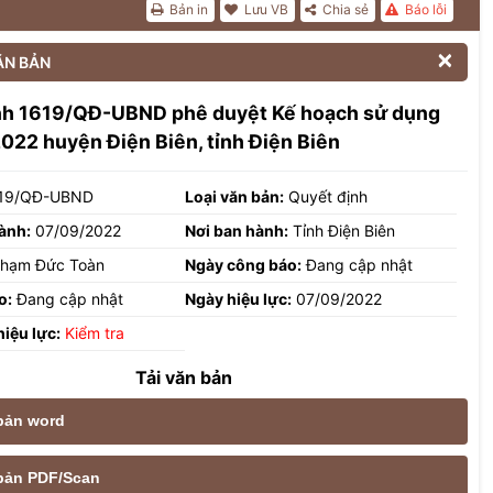
Bản in
Lưu VB
Chia sẻ
Báo lỗi

ĂN BẢN
nh 1619/QĐ-UBND phê duyệt Kế hoạch sử dụng
022 huyện Điện Biên, tỉnh Điện Biên
19/QĐ-UBND
Loại văn bản:
Quyết định
ành:
07/09/2022
Nơi ban hành:
Tỉnh Điện Biên
hạm Đức Toàn
Ngày công báo:
Đang cập nhật
o:
Đang cập nhật
Ngày hiệu lực:
07/09/2022
hiệu lực:
Kiểm tra
Tải văn bản
 bản word
e bản PDF/Scan