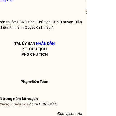
⋮
ôn thuộc UBND tỉnh; Chủ tịch UBND huyện Điện
nhiệm thi hành Quyết định này./.
TM. ỦY BAN
NHÂN DÂN
KT. CHỦ TỊCH
PHÓ CHỦ TỊCH
Phạm Đức Toàn
đất trong năm kế hoạch
tháng 9 năm 2022
của UBND tỉnh)
Đơn vị tính: Ha