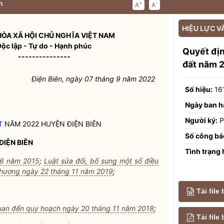
n
+
-
A
A
HIỆU LỰC V
ÒA XÃ HỘI CHỦ NGHĨA VIỆT NAM
Độc lập - Tự do - Hạnh phúc
Quyết đị
---------------
đất năm 2
Điện Biên, ngày 07 tháng 9 năm 2022
Số hiệu:
16
Ngày ban h
Người ký:
P
T
NĂM 2022 HUYỆN ĐIỆN BIÊN
Số công bá
ĐIỆN BIÊN
Tình trạng 
 6 năm 2015
;
Luật sửa đổi, bổ sung một số điều
phương ngày 22 tháng 11 năm 2019
;
Tải file
 quan đến quy hoạch ngày 20 tháng 11 năm 2018
;
Tải fil