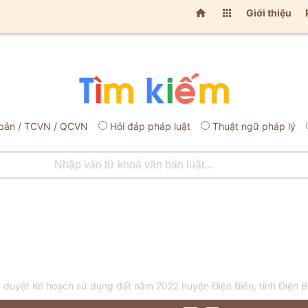


Giới thiệu
bản / TCVN / QCVN
Hỏi đáp pháp luật
Thuật ngữ pháp lý
uyệt Kế hoạch sử dụng đất năm 2022 huyện Điện Biên, tỉnh Điện B