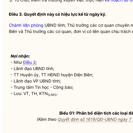
Điều 3.
Quyết định này có hiệu lực kể từ ngày ký.
Chánh Văn phòng
UBND tỉnh; Thủ trưởng các cơ quan chuyên m
Biên và Thủ trưởng các cơ quan, đơn vị có liên quan chịu trách 
Nơi nhận:
- Như
Điều 3
;
- Lãnh đạo UBND tỉnh;
- TT Huyện ủy, TT HĐND huyện Điện Biên;
- Lãnh đạo VP UBND tỉnh;
- Trung tâm Tin học - Công báo;
- Lưu: VT, TH, KTN
.
(LNH)
Biểu 01: Phân bổ diện tích các loại 
(Kèm theo
Quyết định số 1619/QĐ-UBND ngày 7 