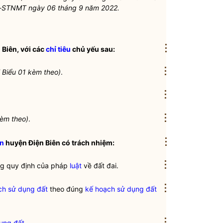
TTr-STNMT ngày 06 tháng 9 năm 2022.
⋮
Biên, với các
chỉ tiêu
chủ yếu sau:
⋮
ại Biểu 01 kèm theo)
.
⋮
⋮
 kèm theo)
.
⋮
n
huyện Điện Biên có trách nhiệm:
⋮
g quy định của pháp
luật
về đất đai.
⋮
ch sử dụng đất
theo đúng
kế hoạch sử dụng đất
⋮
ụng đất
.