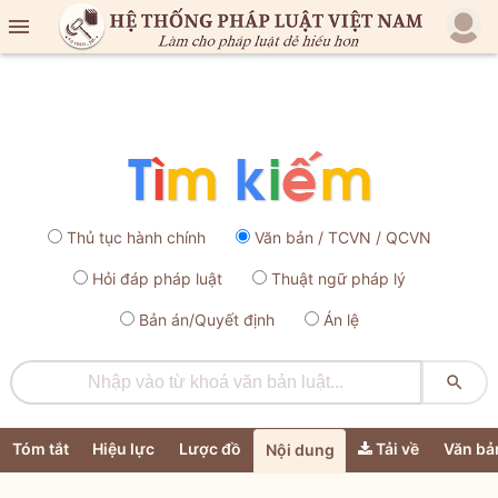

Thủ tục hành chính
Văn bản / TCVN / QCVN
Hỏi đáp pháp luật
Thuật ngữ pháp lý
Bản án/Quyết định
Án lệ

Tóm tắt
Hiệu lực
Lược đồ
Tải về
Văn bả
Nội dung