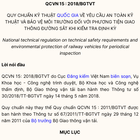
QCVN 15 : 2018/BGTVT
QUY CHUẨN
KỸ THUẬT
QUỐC GIA
VỀ YÊU CẦU AN TOÀN KỸ
THUẬT VÀ BẢO VỆ MÔI TRƯỜNG ĐỐI VỚI PHƯƠNG TIỆN GIAO
THÔNG ĐƯỜNG SẮT KHI KIỂM TRA ĐỊNH KỲ
National technical regulation on technical safety requirements and
environmental protection of railway vehicles for periodical
i
nspection
Lời nói đầu
QCVN 15: 2018/BGTVT do Cục
Đăng kiểm
Việt Nam
biên soạn
, Vụ
Khoa học - Công nghệ trình duyệt, Bộ Khoa học và Công nghệ
thẩm định, Bộ Giao thông vận tải ban hành theo Thông tư số
30/2018/TT-BGTVT ngày 14 tháng 5 năm 2018.
Quy chuẩn này thay thế Quy chuẩn QCVN 15 : 2011/BGTVT được
ban hành theo Thông tư số 67/2011/TT-BGTVT ngày 29 tháng 12
năm 2011 của
Bộ trưởng
Bộ Giao thông vận tải.
MỤC LỤC