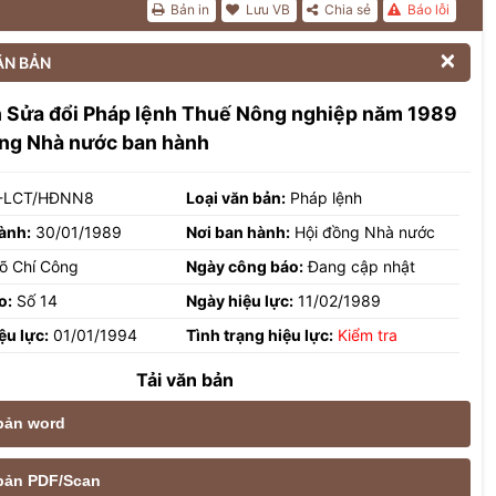
Bản in
Lưu VB
Chia sẻ
Báo lỗi

ĂN BẢN
h Sửa đổi Pháp lệnh Thuế Nông nghiệp năm 1989
ồng Nhà nước ban hành
-LCT/HĐNN8
Loại văn bản:
Pháp lệnh
ành:
30/01/1989
Nơi ban hành:
Hội đồng Nhà nước
õ Chí Công
Ngày công báo:
Đang cập nhật
o:
Số 14
Ngày hiệu lực:
11/02/1989
ệu lực:
01/01/1994
Tình trạng hiệu lực:
Kiểm tra
Tải văn bản
 bản word
e bản PDF/Scan