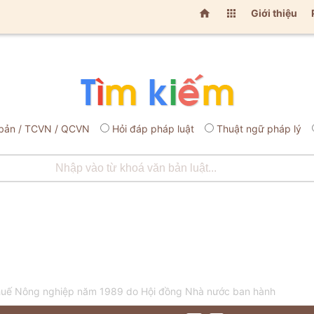


Giới thiệu
bản / TCVN / QCVN
Hỏi đáp pháp luật
Thuật ngữ pháp lý
Thuế Nông nghiệp năm 1989 do Hội đồng Nhà nước ban hành