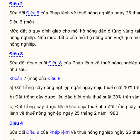
Điều 2
Sửa đổi
Điều 6
của
Pháp lệnh
về thuế nông nghiệp ngày 25 thá
Điều 6 (mới)
Mức đất ở quy định giao cho mỗi hộ nông dân ở từng vùng tạ
nông nghiệp. Nếu mức đất ở của mỗi hộ nông dân vượt quá mức
nông nghiệp.
Điều 3
Sửa đổi đoạn cuối
Điều 8
của
Pháp lệnh
về thuế nông nghiệp 
như sau:
Khoản 2
(mới) của
Điều 8
a) Đất trồng cây công nghiệp ngắn ngày chịu thuế suất 10% tr
b) Đất trồng cây dược liệu đặc biệt chịu thuế suất 20% trên sả
c) Đất trồng cây dược liệu khác chịu thuế như đất trồng cây
lệnh
về thuế nông nghiệp ngày 25 tháng 2 năm 1983.
Điều 4
Sửa đổi
Điều 9
của
Pháp lệnh
về thuế nông nghiệp ngày 25 thá