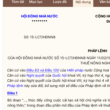
Tóm tắt
Mục lục
Lược đồ
Văn bả
Nội dung
HỘI ĐỒNG NHÀ NƯỚC
CỘNG HO
********
Đ
Số: 15-LCT/HĐNN8
PHÁP LỆNH
CỦA
HỘI ĐỒNG NHÀ NƯỚC
SỐ 15-LCT/HĐNN8 NGÀY 11/02/1
THUẾ NÔNG NGH
Căn cứ vào
Điều 83 và Điều 100
của
Hiến pháp
nước Cộng hoà x
Căn cứ vào
Nghị quyết
của
Quốc hội
khoá VII, kỳ họp thứ 4, n
Căn cứ vào
Nghị quyết
của
Quốc hội
khoá VIII, kỳ họp thứ 4 v
Pháp lệnh
này sửa đổi, bổ sung một số điều của
Pháp lệnh
về t
Điều 1
Bỏ đoạn "..., thúc đẩy công cuộc cải tạo xã hội chủ nghĩa và
nông thôn," trong đoạn đầu phần mở đầu của
Pháp lệnh
về thuế