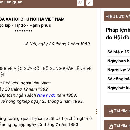
n liên quan
+
-
A
A
HIỆU LỰC V
À XÃ HỘI CHỦ NGHĨA VIỆT NAM
ộc lập - Tự do - Hạnh phúc
Pháp lện
********
do Hội đ
Hà Nội, ngày 30 tháng 1 năm 1989
Số hiệu:
15
Ngày ban h
989 VỀ VIỆC SỬA ĐỔI, BỔ SUNG
PHÁP LỆNH
VỀ
Người ký:
V
IỆP
Số công bá
ã hội chủ nghĩa Việt Nam;
Ngày hết hi
gày 28 tháng 12 năm 1982;
ề Dự toán ngân sách
Nhà nước
năm 1989;
huế nông nghiệp ngày 25 tháng 2 năm 1983.
⋮
Tải file
 tăng cường quan hệ sản xuất xã hội chủ nghĩa ở
 nông nghiệp ngày 25 tháng 2 năm 1983.
Tải fil