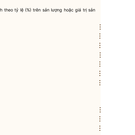
 theo tỷ lệ (%) trên sản lượng hoặc giá trị sản
⋮
⋮
⋮
⋮
⋮
⋮
⋮
⋮
⋮
⋮