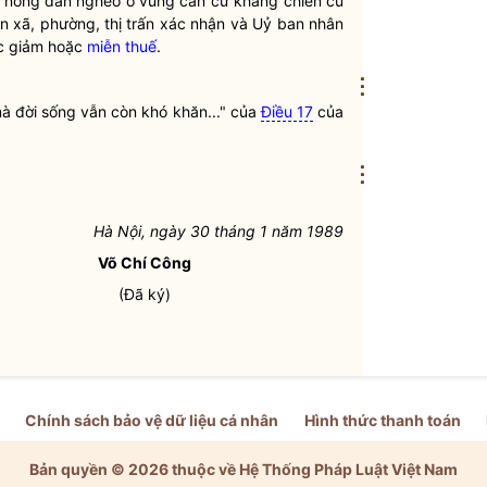
 nông dân nghèo ở vùng căn cứ kháng chiến cũ
n
xã, phường, thị trấn xác nhận và Uỷ ban
nhân
ợc giảm hoặc
miễn thuế
.
⋮
 mà đời sống vẫn còn khó khăn..." của
Điều 17
của
⋮
Hà Nội, ngày 30 tháng 1 năm 1989
Võ Chí Công
(Đã ký)
Chính sách bảo vệ dữ liệu cá nhân
Hình thức thanh toán
Bản quyền © 2026 thuộc về Hệ Thống Pháp Luật Việt Nam