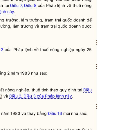
nh tại
Điều 7, Điều 8
của
Pháp lệnh
về thuế nông
lệnh này
.
ông trường, lâm trường, trạm trại quốc doanh để
 trường, lâm trường và trạm trại quốc doanh được
⋮
12
của
Pháp lệnh
về thuế nông nghiệp ngày 25
⋮
áng 2 năm 1983 như sau:
t nông nghiệp, thuế tính theo quy định tại
Điều
83
và
Điều 2, Điều 3 của Pháp lệnh này
.
⋮
2 năm 1983 và thay bằng
Điều 16
mới như sau: