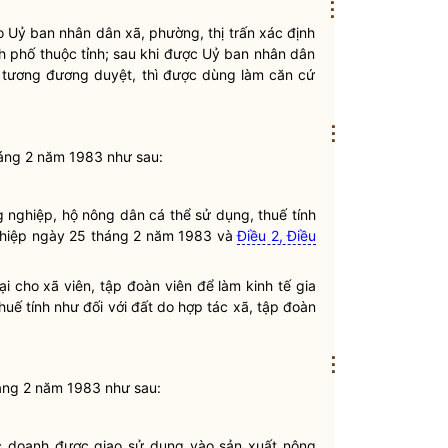
⋮
do Uỷ ban
nhân dân
xã, phường, thị trấn xác định
nh phố thuộc tỉnh; sau khi được Uỷ ban
nhân dân
h tương đương duyệt, thì được dùng làm căn cứ
⋮
áng 2 năm 1983 như sau:
g nghiệp, hộ nông dân cá thể sử dụng, thuế tính
hiệp ngày 25 tháng 2 năm 1983 và
Điều 2, Điều
ại cho xã viên, tập đoàn viên để làm kinh tế gia
thuế tính như đối với đất do hợp tác xã, tập đoàn
⋮
áng 2 năm 1983 như sau:
ốc doanh được giao sử dụng vào sản xuất nông