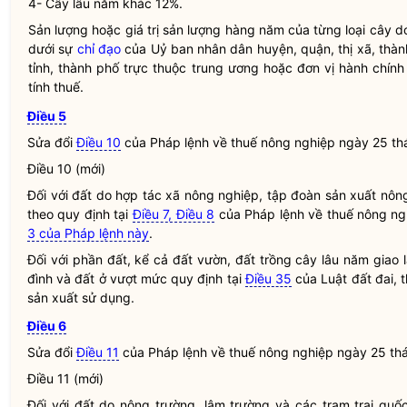
4- Cây lâu năm khác 12%.
Sản lượng hoặc giá trị sản lượng hàng năm của từng loại cây 
dưới sự
chỉ đạo
của Uỷ ban
nhân dân
huyện, quận, thị xã, thà
tỉnh, thành phố trực thuộc trung ương hoặc đơn vị hành chín
tính thuế.
Điều 5
Sửa đổi
Điều 10
của
Pháp lệnh
về thuế nông nghiệp ngày 25 th
Điều 10 (mới)
Đối với đất do hợp tác xã nông nghiệp, tập đoàn sản xuất nôn
theo quy định tại
Điều 7, Điều 8
của
Pháp lệnh
về thuế nông ng
3 của Pháp lệnh này
.
Đối với phần đất, kể cả đất vườn, đất trồng cây lâu năm giao l
đình và đất ở vượt mức quy định tại
Điều 35
của
Luật
đất đai, 
sản xuất sử dụng.
Điều 6
Sửa đổi
Điều 11
của
Pháp lệnh
về thuế nông nghiệp ngày 25 th
Điều 11 (mới)
Đối với đất do nông trường, lâm trường và các trạm trại qu