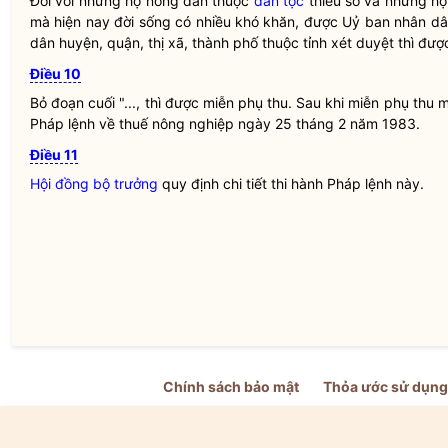
Đối với những hộ nông dân thuộc
dân tộc
thiểu số và những hộ
mà hiện nay đời sống có nhiều khó khăn, được Uỷ ban
nhân dâ
dân
huyện, quận, thị xã, thành phố thuộc tỉnh xét duyệt thì đư
Điều 10
Bỏ đoạn cuối "..., thì được miễn phụ thu. Sau khi miễn phụ thu
Pháp lệnh
về thuế nông nghiệp ngày 25 tháng 2 năm 1983.
Điều 11
Hội đồng bộ trưởng
quy định chi tiết thi hành
Pháp lệnh
này.
Chính sách bảo mật
Thỏa ước sử dụng