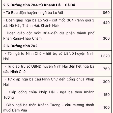
2.5. Đường tỉnh 704: từ Khánh Hải - Cà Đú
- Từ Bưu điện huyện - ngã ba Lò Vôi
860
- Đoạn giáp ngã ba Lò Vôi - cột mốc 364 (ranh giới 3
440
xã: Hộ Hải, Thành Hải, Khánh Hải)
- Đoạn giáp cột mốc 364-đến địa phận thành phố
Phan Rang-Tháp Chàm
300
2.6. Đường tỉnh 702
- Từ ngã tư Ninh Chữ - hết trụ sở UBND huyện Ninh
1.320
Hải
- Từ giáp trụ sở UBND huyện Ninh Hải đến hết ngã ba
750
cầu Ninh Chữ
- Từ giáp ngã ba cầu Ninh Chữ đến cổng chùa Pháp
300
Hải
- Giáp cổng chùa Pháp Hải - ngã ba thôn Khánh
150
Tường
- Giáp ngã ba thôn Khánh Tường - cầu mương thoát
100
muối Đầm Vua