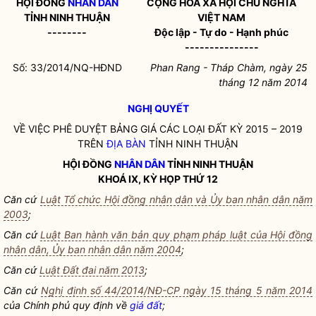
HỘI ĐỒNG
NHÂN DÂN
CỘNG HÒA XÃ HỘI CHỦ NGHĨA
TỈNH NINH THUẬN
VIỆT NAM
--------
Độc lập - Tự do - Hạnh phúc
---------------
Số: 33/2014/NQ-HĐND
Phan Rang - Tháp Chàm, ngày 25
tháng 12 năm 2014
NGHỊ QUYẾT
VỀ VIỆC PHÊ DUYỆT BẢNG GIÁ CÁC LOẠI ĐẤT KỲ 2015 – 2019
TRÊN
ĐỊA BÀN
TỈNH NINH THUẬN
HỘI ĐỒNG
NHÂN DÂN
TỈNH NINH THUẬN
KHOÁ IX, KỲ HỌP THỨ 12
Căn cứ
Luật Tổ chức Hội đồng nhân dân và Ủy ban nhân dân năm
2003
;
Căn cứ
Luật Ban hành văn bản quy phạm pháp luật của Hội đồng
nhân dân, Ủy ban nhân dân năm 2004
;
Căn cứ
Luật Đất đai năm 2013
;
Căn cứ
Nghị định số 44/2014/NĐ-CP ngày 15 tháng 5 năm 2014
của Chính phủ quy định về
giá đất
;