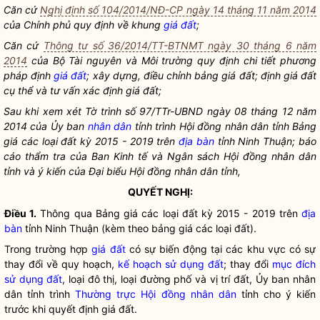
Căn cứ
Nghị định số 104/2014/NĐ-CP ngày 14 tháng 11 năm 2014
của Chính phủ quy định về khung
giá đất
;
Căn cứ
Thông tư số 36/2014/TT-BTNMT ngày 30 tháng 6 năm
2014
của Bộ Tài nguyên và Môi trường quy định chi tiết phương
pháp định
giá đất
; xây dựng, điều chỉnh bảng
giá đất
; định
giá đất
cụ thể và tư vấn xác định
giá đất
;
Sau khi xem xét Tờ trình số 97/TTr-UBND ngày 08 tháng 12 năm
2014 của Ủy ban
nhân dân
tỉnh trình Hội đồng
nhân dân
tỉnh Bảng
giá các loại đất kỳ 2015 - 2019 trên
địa bàn
tỉnh Ninh Thuận; báo
cáo thẩm tra của Ban Kinh tế và Ngân sách Hội đồng
nhân dân
tỉnh và ý kiến của Đại biểu Hội đồng
nhân dân
tỉnh,
QUYẾT NGHỊ:
Điều 1.
Thông qua Bảng giá các loại đất kỳ 2015 - 2019 trên
địa
bàn
tỉnh Ninh Thuận (kèm theo bảng giá các loại đất).
Trong trường hợp
giá đất
có sự biến động tại các khu vực có sự
thay đổi về quy hoạch,
kế hoạch sử dụng đất
; thay đổi
mục đích
sử dụng đất
, loại đô thị, loại đường phố và vị trí đất, Ủy ban nhân
dân tỉnh trình
Thường trực Hội đồng nhân dân
tỉnh cho ý kiến
trước khi quyết định
giá đất
.