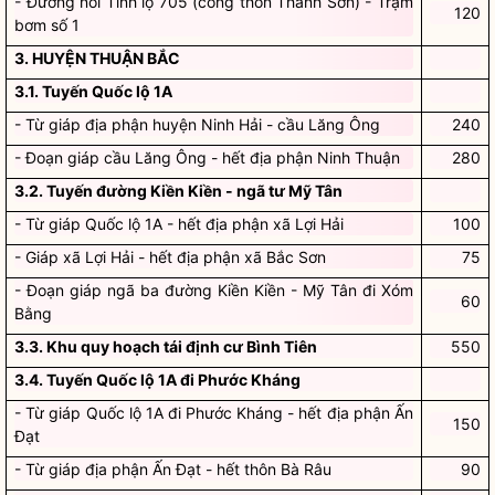
- Đường nối Tỉnh lộ 705 (cổng thôn Thành Sơn) - Trạm
120
bơm số 1
3. HUYỆN THUẬN BẮC
3.1. Tuyến Quốc lộ 1A
- Từ giáp địa phận huyện Ninh Hải - cầu Lăng Ông
240
- Đoạn giáp cầu Lăng Ông - hết địa phận Ninh Thuận
280
3.2. Tuyến đường Kiền Kiền - ngã tư Mỹ Tân
- Từ giáp Quốc lộ 1A - hết địa phận xã Lợi Hải
100
- Giáp xã Lợi Hải - hết địa phận xã Bắc Sơn
75
- Đoạn giáp ngã ba đường Kiền Kiền - Mỹ Tân đi Xóm
60
Bằng
3.3. Khu quy hoạch tái định cư Bình Tiên
550
3.4. Tuyến Quốc lộ 1A đi Phước Kháng
- Từ giáp Quốc lộ 1A đi Phước Kháng - hết địa phận Ấn
150
Đạt
- Từ giáp địa phận Ấn Đạt - hết thôn Bà Râu
90