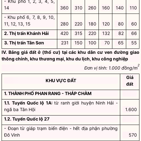
- Khu phố 1, 2, 3, 4, 5,
14
360
310
260
160
140
110
- Khu phố 6, 7, 8, 9, 10,
11, 12, 13, 15
280
220
180
120
80
60
2. Thị trấn Khánh Hải
420
315
220
132
82
66
3. Thị trấn Tân Sơn
231
150
100
70
65
55
IV. Bảng giá đất ở (thổ cư) tại các khu dân cư ven đường giao
thông chính, khu thương mại, khu du lịch, khu công nghiệp
2
Đơn vị tính: 1.000 đồng/m
Giá
KHU VỰC ĐẤT
đất
1. THÀNH PHỐ PHAN RANG - THÁP CHÀM
1.1. Tuyến Quốc lộ 1A:
từ ranh giới huyện Ninh Hải -
ngã ba Tân Hội
1.600
1.2. Tuyến Quốc lộ 27
- Đoạn từ giáp trạm biến điện - hết địa phận phường
Đô Vinh
570