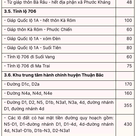
- Từ giáp thôn Bà Râu - hết địa phận xã Phước Kháng
48
3.5. Tỉnh lộ 706
- Giáp Quốc lộ 1A - hết thôn Kà Rôm
100
- Giáp thôn Kà Rôm - Phước Chiến
60
- Giáp Quốc lộ 1A - xóm Đèn
80
- Giáp Quốc lộ 1A - Suối Tiên
80
- Tỉnh lộ 706 đi Suối Vang
60
- Tỉnh lộ 706 đi Ma Trai
75
3.6. Khu trung tâm hành chính huyện Thuận Bắc
- Đường D1c, D2a
170
- Đường N4a, N4d, N4e
160
- Đường D1, D2, N5, D1b, N3a1, N3a, 4d, đường nhánh
355
D1, đường nhánh 4d
- Các lô đất có hai mặt tiền đường quy hoạch gồm:
N5-D1, D1-đường nhánh D1, D1-4d, 4d-đường nhánh
430
4d, N3a1-D1b, D1b-N3, D2-N3a1