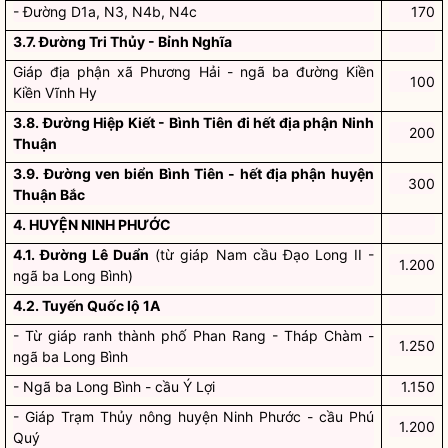
- Đường D1a, N3, N4b, N4c
170
3.7. Đường Tri Thủy - Bỉnh Nghĩa
Giáp địa phận xã Phương Hải - ngã ba đường Kiền
100
Kiền Vĩnh Hy
3.8. Đường Hiệp Kiết - Bình Tiên đi hết địa phận Ninh
200
Thuận
3.9. Đường ven biển Bình Tiên - hết địa phận huyện
300
Thuận Bắc
4. HUYỆN NINH PHƯỚC
4.1. Đường Lê Duẩn
(từ giáp Nam cầu Đạo Long II -
1.200
ngã ba Long Bình)
4.2. Tuyến Quốc lộ 1A
- Từ giáp ranh thành phố Phan Rang - Tháp Chàm -
1.250
ngã ba Long Bình
- Ngã ba Long Bình - cầu Ý Lợi
1.150
- Giáp Trạm Thủy nông huyện Ninh Phước - cầu Phú
1.200
Quý