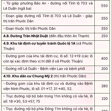
- Từ giáp phường Bảo An - đường nối Tỉnh lộ 703 và
550
Lê Duẩn (ngã ba)
- Đoạn giáp đường nối Tỉnh lộ 703 và Lê Duẩn - giáp
350
thị trấn Phước Dân
- Đoạn thuộc thị trấn Phước Dân
350
4.8. Đường Trần Nhật Duật
(đến đầu thôn An Thạnh)
250
4.9. Khu tái định cư tuyến tránh Quốc lộ 1A
(xã Phước
Thuận)
- Đường gom của khu tái định cư, lô số: 12→19 (các lô
400
còn lại xác định theo vị trí đất ở xã Phước Thuận)
- Đường nối Lê Duẩn - Bệnh viện Lao và bệnh phổi
200
4.10. Khu dân cư Chung Mỹ 2
(thị trấn Phước Dân)
- Đường gom của khu tái định cư và đường vào Bệnh
280
viện Ninh Phước, lô số: 01→17, 31→40, 52.
- Trục đường nội bộ bên trong 11m không có vỉa hè, lô
220
số: 18→30, 53→57, 75
- Trục đường nội bộ phía Đông 11m không có vỉa hè, lô