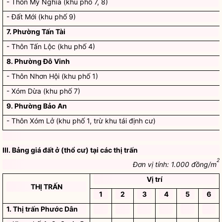
- Thôn Mỹ Nghĩa (khu phố 7, 8)
- Đất Mới (khu phố 9)
7. Phường Tấn Tài
- Thôn Tấn Lộc (khu phố 4)
8. Phường Đô Vinh
- Thôn Nhơn Hội (khu phố 1)
- Xóm Dừa (khu phố 7)
9. Phường Bảo An
- Thôn Xóm Lở (khu phố 1, trừ khu tái định cư)
III. Bảng giá đất ở (thổ cư) tại các thị trấn
2
Đơn vị tính: 1.000 đồng/m
Vị trí
THỊ TRẤN
1
2
3
4
5
6
1. Thị trấn Phước Dân