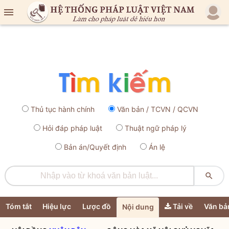

Thủ tục hành chính
Văn bản / TCVN / QCVN
Hỏi đáp pháp luật
Thuật ngữ pháp lý
Bản án/Quyết định
Án lệ

Tóm tắt
Hiệu lực
Lược đồ
Tải về
Văn bả
Nội dung