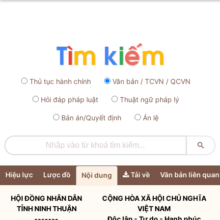
Thủ tục hành chính
Văn bản / TCVN / QCVN
Hỏi đáp pháp luật
Thuật ngữ pháp lý
Bản án/Quyết định
Án lệ

Hiệu lực
Lược đồ
Tải về
Văn bản liên quan
Nội dung
HỘI ĐỒNG NHÂN DÂN
CỘNG HÒA XÃ HỘI CHỦ NGHĨA
TỈNH NINH THUẬN
VIỆT NAM
-------
Độc lập - Tự do - Hạnh phúc