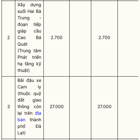
Xây dựng
suối Hai Bà
Trưng -
đoạn tiếp
giáp cầu
2
Cao Bá
2.700
2.700
Quát
(Trung tâm
Phát triển
hạ tầng kỹ
thuật)
Bãi đậu xe
Cam ly
(thuộc quỹ
đất giao
3
thông còn
27.000
27.000
lại trên
địa
bàn
thành
phố Đà
Lạt)