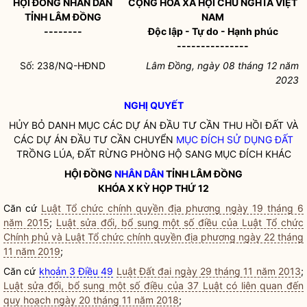
HỘI ĐỒNG
NHÂN DÂN
CỘNG HÒA XÃ HỘI CHỦ NGHĨA VIỆT
TỈNH LÂM ĐỒNG
NAM
--------
Độc lập - Tự do - Hạnh phúc
---------------
Số: 238/NQ-HĐND
Lâm Đồng, ngày 08 tháng 12 năm
2023
NGHỊ QUYẾT
HỦY BỎ DANH MỤC CÁC DỰ ÁN ĐẦU TƯ CẦN THU HỒI ĐẤT VÀ
CÁC DỰ ÁN ĐẦU TƯ CẦN CHUYỂN
MỤC ĐÍCH SỬ DỤNG ĐẤT
TRỒNG LÚA, ĐẤT RỪNG PHÒNG HỘ SANG MỤC ĐÍCH KHÁC
HỘI ĐỒNG
NHÂN DÂN
TỈNH LÂM ĐỒNG
KHÓA X KỲ HỌP THỨ 12
Căn cứ
Luật Tổ chức chính quyền địa phương ngày 19 tháng 6
năm 2015
;
Luật sửa đổi, bổ sung một số điều của Luật Tổ chức
Chính phủ và Luật Tổ chức chính quyền địa phương ngày 22 tháng
11 năm 2019
;
Căn cứ
khoản 3 Điều 49
Luật Đất đai ngày 29 tháng 11 năm 2013
;
Luật sửa đổi, bổ sung một số điều của 37 Luật có liên quan đến
quy hoạch ngày 20 tháng 11 năm 2018
;