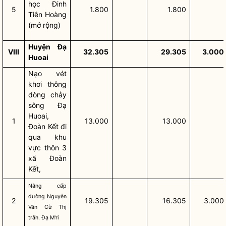
học Đinh
5
1.800
1.800
Tiên Hoàng
(mở rộng)
Huyện Đạ
VIII
32.305
29.305
3.000
Huoai
Nạo vét
khơi thông
dòng chảy
sông Đạ
Huoai,
1
13.000
13.000
Đoàn Kết đi
qua khu
vực thôn 3
xã Đoàn
Kết,
Nâng cấp
đường Nguyễn
2
19.305
16.305
3.000
Văn Cừ Thị
trấn. Đạ M'ri