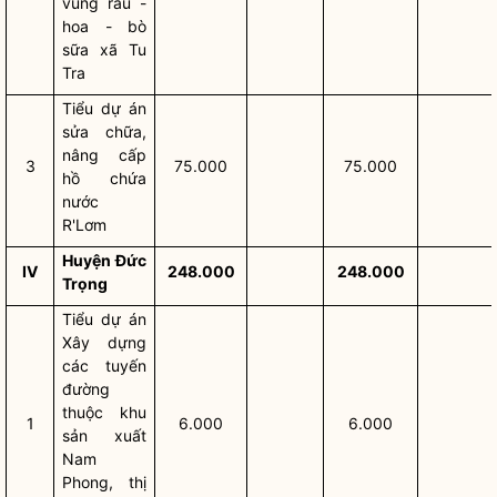
vùng rau -
hoa - bò
sữa xã Tu
Tra
Tiểu dự án
sửa chữa,
nâng cấp
3
75.000
75.000
hồ chứa
nước
R'Lơm
Huyện Đức
IV
248.000
248.000
Trọng
Tiểu dự án
Xây dựng
các tuyến
đường
thuộc khu
1
6.000
6.000
sản xuất
Nam
Phong, thị