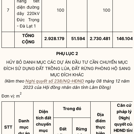
nâng tiết
diện đường
7
100
100
dây 220kV
Đức Trọng
- Đà Lạt 1
TỔNG
2.928.179
51.594
2.730.481
146.104
CỘNG
PHỤ LỤC 2
HỦY BỎ DANH MỤC CÁC DỰ ÁN ĐẦU TƯ CẦN CHUYỂN
MỤC
ĐÍCH SỬ DỤNG ĐẤT
TRỒNG LÚA, ĐẤT RỪNG PHÒNG HỘ SANG
MỤC ĐÍCH KHÁC
(Kèm theo
Nghị quyết số 238/NQ-HĐND
ngày 08 tháng 12 năm
2023 của Hội đồng
nhân dân
tỉnh Lâm Đồng)
2
Đơn vị: m
Căn cứ
Trong đó
Diện
pháp lý
Địa
tích đất
(
Nghị
Danh
điểm
chuyển
quyết
củ
STT
mục
thực
Đất
Rừng
mục
HĐND tỉn
dự án
hiện