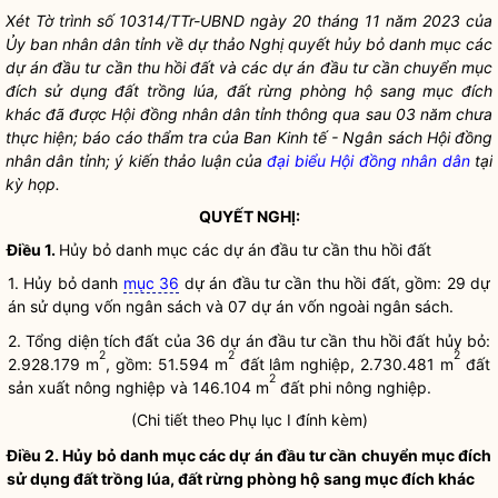
Xét Tờ trình số 10314/TTr-UBND ngày 20 tháng 11 năm 2023 của
Ủy ban nhân dân tỉnh về dự thảo
Nghị quyết
hủy bỏ danh mục các
dự án đầu tư cần thu hồi đất và các dự án đầu tư cần chuyển
mục
đích sử dụng đất
trồng lúa, đất rừng phòng hộ sang mục đích
khác đã được Hội đồng nhân dân tỉnh thông qua sau 03 năm chưa
thực hiện; báo cáo thẩm tra của Ban Kinh tế - Ngân sách Hội đồng
nhân dân tỉnh; ý kiến thảo luận của
đại biểu Hội đồng nhân dân
tại
kỳ họp.
QUYẾT NGHỊ:
Điều 1.
Hủy bỏ danh mục các dự án đầu tư cần thu hồi đất
1. Hủy bỏ danh
mục 36
dự án đầu tư cần thu hồi đất, gồm:
29
dự
án sử dụng vốn ngân sách và 07 dự án vốn ngoài ngân sách.
2.
Tổng diện tích đất của 36 dự án đầu tư cần thu hồi đất hủy bỏ:
2
2
2
2.928.179 m
, gồm: 51.594 m
đất lâm nghiệp, 2.730.481 m
đất
2
sản xuất nông nghiệp và 146.104 m
đất phi nông nghiệp.
(Chi tiết theo Phụ lục I đính kèm)
Điều 2. Hủy bỏ danh mục các dự án đầu tư cần chuyển
mục đích
sử dụng đất
trồng lúa, đất rừng phòng hộ sang mục đích khác