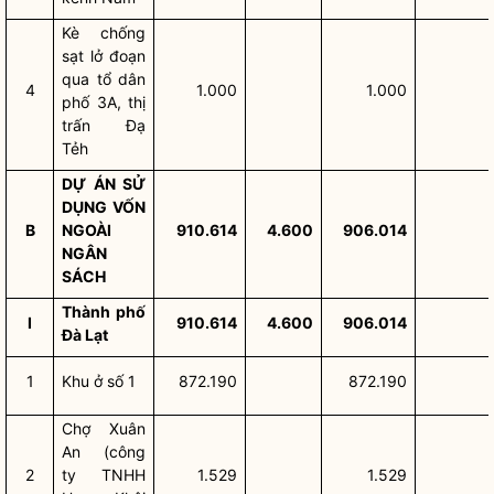
Kè chống
sạt lở đoạn
qua tổ dân
4
1.000
1.000
phố 3A, thị
trấn Đạ
Tẻh
DỰ ÁN SỬ
DỤNG VỐN
B
NGOÀI
910.614
4.600
906.014
NGÂN
SÁCH
Thành phố
I
910.614
4.600
906.014
Đà Lạt
1
Khu ở số 1
872.190
872.190
Chợ Xuân
An (công
2
ty TNHH
1.529
1.529