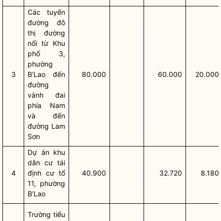
Các tuyến
đường đô
thị đường
nối từ Khu
phố 3,
phường
3
B’Lao đến
80.000
60.000
20.000
đường
vành đai
phía Nam
và đến
đường Lam
Sơn
Dự án khu
dân cư tái
4
định cư tổ
40.900
32.720
8.180
11, phường
B’Lao
Trường tiểu