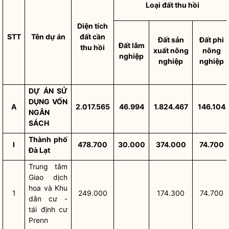
Loại đất thu hồi
Diện tích
STT
Tên dự án
đất cần
Đất sản
Đất phi
Đất lâm
thu hồi
xuất nông
nông
nghiệp
nghiệp
nghiệp
DỰ ÁN SỬ
DỤNG VỐN
A
2.017.565
46.994
1.824.467
146.104
NGÂN
SÁCH
Thành phố
I
478.700
30.000
374.000
74.700
Đà Lạt
Trung tâm
Giao dịch
hoa và Khu
1
249.000
174.300
74.700
dân cư -
tái định cư
Prenn