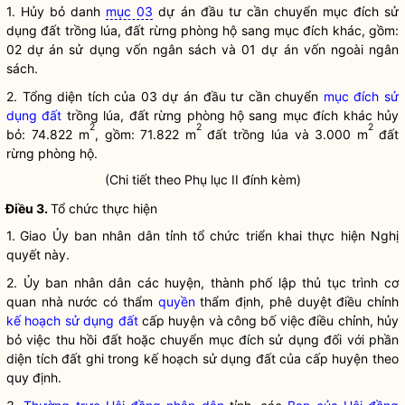
1. Hủy bỏ danh
mục 03
dự án đầu tư cần chuyển
mục đích sử
dụng đất
trồng lúa, đất rừng phòng hộ sang mục đích khác, gồm:
02
dự án sử dụng vốn ngân sách và 01 dự án vốn ngoài ngân
sách.
2. Tổng
diện tích của 03 dự án đầu tư cần chuyển
mục đích sử
dụng đất
trồng lúa, đất rừng phòng hộ sang mục đích khác hủy
2
2
2
bỏ:
74.822 m
, gồm: 71.822 m
đất trồng lúa và 3.000 m
đất
rừng phòng hộ.
(Chi tiết theo Phụ lục II đính kèm)
Điều 3.
Tổ chức thực hiện
1.
Giao Ủy ban
nhân dân
tỉnh tổ chức triển khai thực hiện
Nghị
quyết
này.
2. Ủy ban
nhân dân
các huyện, thành phố lập thủ tục trình cơ
quan nhà nước có thẩm
quyền
thẩm định, phê duyệt điều chỉnh
kế hoạch sử dụng đất
cấp huyện và công bố việc điều chỉnh, hủy
bỏ việc thu hồi đất hoặc chuyển mục đích sử dụng đối với phần
diện tích đất ghi trong
kế hoạch sử dụng đất
của cấp huyện theo
quy định.