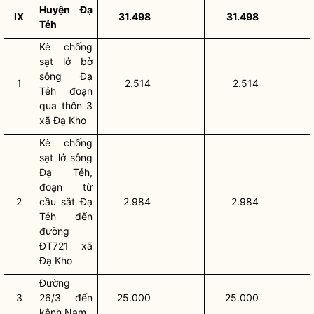
Huyện Đạ
IX
31.498
31.498
Tẻh
Kè chống
sạt lở bờ
sông Đạ
1
2.514
2.514
Tẻh đoạn
qua thôn 3
xã Đạ Kho
Kè chống
sạt lở sông
Đạ Tẻh,
đoạn từ
2
cầu sắt Đạ
2.984
2.984
Tẻh đến
đường
ĐT721 xã
Đạ Kho
Đường
3
26/3 đến
25.000
25.000
kênh Nam