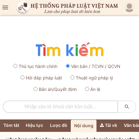

Thủ tục hành chính
Văn bản / TCVN / QCVN
Hỏi đáp pháp luật
Thuật ngữ pháp lý
Bản án/Quyết định
Án lệ

Tóm tắt
Hiệu lực
Lược đồ
Tải về
Văn bả
Nội dung