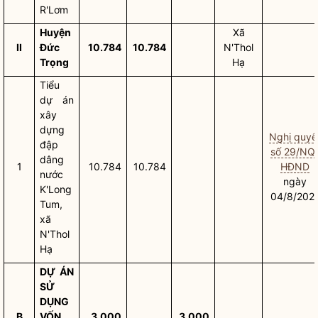
R'Lơm
Huyện
Xã
II
Đức
10.784
10.784
N'Thol
Trọng
Hạ
Tiểu
dự án
xây
dựng
Nghị quyế
đập
số 29/NQ
dâng
1
10.784
10.784
HĐND
nước
ngày
K'Long
04/8/202
Tum,
xã
N'Thol
Hạ
DỰ ÁN
SỬ
DỤNG
B
VỐN
3.000
3.000