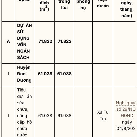
trồng
phòng
đích
ngày,
dự án
2
lúa
hộ
(m
)
tháng,
năm)
DỰ ÁN
SỬ
DỤNG
A
71.822
71.822
VỐN
NGÂN
SÁCH
Huyện
I
Đơn
61.038
61.038
Dương
Tiểu
dự án
sửa
Nghị quyế
chữa,
số 29/NQ
Xã Tu
1
nâng
61.038
61.038
HĐND
Tra
cấp hồ
ngày
chứa
04/8/202
nước