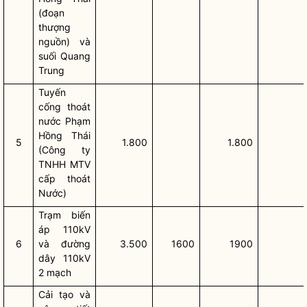
(đoạn
thượng
nguồn) và
suối Quang
Trung
Tuyến
cống thoát
nước Phạm
Hồng Thái
5
1.800
1.800
(Công ty
TNHH MTV
cấp thoát
Nước)
Trạm biến
áp 110kV
6
và đường
3.500
1600
1900
dây 110kV
2 mạch
Cải tạo và