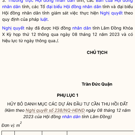
3.
Thường trực Hội đồng nhân dân
tỉnh, các
Ban của Hội đồng
nhân dân
tỉnh, các Tổ
đại biểu Hội đồng nhân dân
tỉnh và
đại biểu
Hội đồng nhân dân
tỉnh giám sát việc thực hiện
Nghị quyết
theo
quy định của pháp
luật
.
Nghị quyết
này đã được Hội đồng
nhân dân
tỉnh Lâm Đồng Khóa
X Kỳ họp thứ 12 thông qua ngày 08 tháng 12 năm 2023 và có
hiệu lực từ ngày thông qua./.
CHỦ TỊCH
Trần Đức Quận
PHỤ LỤC 1
HỦY BỎ DANH MỤC CÁC DỰ ÁN ĐẦU TƯ CẦN THU HỒI ĐẤT
(Kèm theo
Nghị quyết số 238/NQ-HĐND
ngày 08 tháng 12 năm
2023 của Hội đồng
nhân dân
tỉnh Lâm Đồng)
2
Đơn vị: m