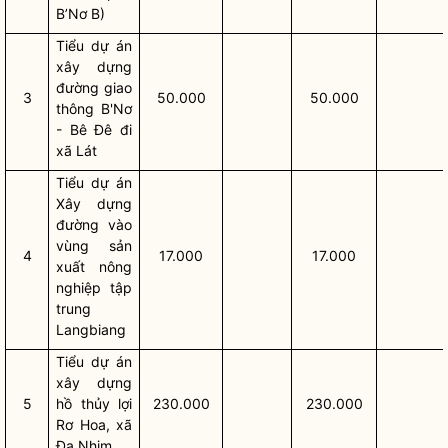
B’Nơ B)
Tiểu dự án
xây dựng
đường giao
3
50.000
50.000
thông B'Nơ
- Bê Đê đi
xã Lát
Tiểu dự án
Xây dựng
đường vào
vùng sản
4
17.000
17.000
xuất nông
nghiệp tập
trung
Langbiang
Tiểu dự án
xây dựng
5
hồ thủy lợi
230.000
230.000
Rơ Hoa, xã
Đạ Nhim