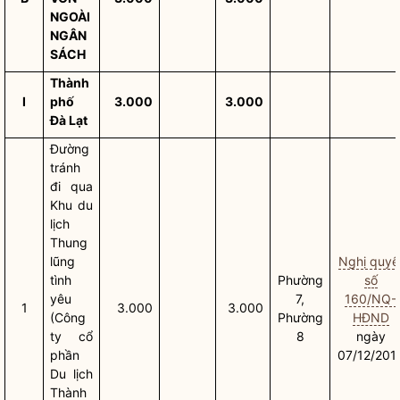
NGOÀI
NGÂN
SÁCH
Thành
I
phố
3.000
3.000
Đà Lạt
Đường
tránh
đi qua
Khu du
lịch
Thung
lũng
Nghị quyế
tình
Phường
số
yêu
7,
160/NQ-
1
3.000
3.000
(Công
Phường
HĐND
ty cổ
8
ngày
phần
07/12/201
Du lịch
Thành