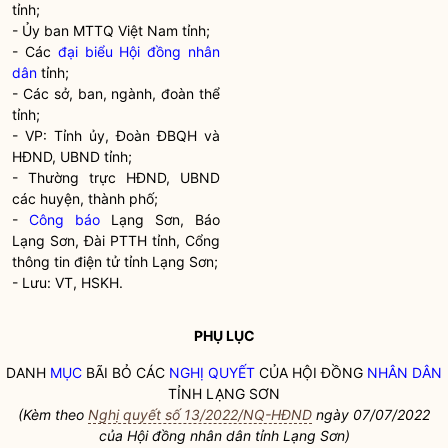
tỉnh;
- Ủy ban MTTQ Việt Nam tỉnh;
- Các
đại biểu Hội đồng nhân
dân
tỉnh;
- Các sở, ban, ngành, đoàn thể
tỉnh;
- VP: Tỉnh ủy, Đoàn ĐBQH và
HĐND, UBND tỉnh;
- Thường trực HĐND, UBND
các huyện, thành phố;
-
Công báo
Lạng Sơn, Báo
Lạng Sơn, Đài PTTH tỉnh, Cổng
thông tin điện tử tỉnh Lạng Sơn;
- Lưu: VT, HSKH.
PHỤ LỤC
DANH
MỤC
BÃI BỎ CÁC
NGHỊ QUYẾT
CỦA HỘI ĐỒNG
NHÂN DÂN
TỈNH LẠNG SƠN
(Kèm theo
Nghị quyết số 13/2022/NQ-HĐND
ngày 07/07/2022
của Hội đồng
nhân dân
tỉnh Lạng Sơn)