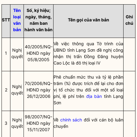
Tên
Số, ký hiệu;
loại
ngày,
tháng,
Ghi
STT
Tên gọi của văn bản
văn
năm ban
chú
bản
hành văn bản
Về việc thông qua Tờ trình của
40/2005/NQ-
Nghị
UBND tỉnh Lạng Sơn đề nghị công
1
HĐND ngày
quyết
nhận thị trấn Đồng Đăng huyện
05/8/2005
Cao Lộc là đô thị loại IV
Phê chuẩn mức thu và tỷ lệ phần
70/2006/NQ-
trăm (%) được trích để lại cho đơn
Nghị
2
HĐND ngày
vị tổ chức thu đối với một số loại
quyết
26/12/2006
phí, lệ phí trên
địa bàn
tỉnh Lạng
Sơn
98/2007/NQ-
Nghị
Về
chính sách
đối với cán bộ luân
3
HĐND ngày
quyết
chuyển
15/11/2007