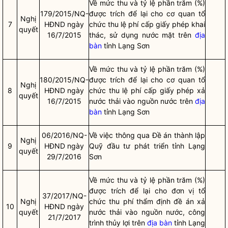
Về mức thu và tỷ lệ phần trăm (%)
179/2015/NQ-
được trích để lại cho cơ quan tổ
Nghị
7
HĐND ngày
chức thu lệ phí cấp giấy phép khai
quyết
16/7/2015
thác, sử dụng nước mặt trên
địa
bàn
tỉnh Lạng Sơn
Về mức thu và tỷ lệ phần trăm (%)
180/2015/NQ-
được trích để lại cho cơ quan tổ
Nghị
8
HĐND ngày
chức thu lệ phí cấp giấy phép xả
quyết
16/7/2015
nước thải vào nguồn nước trên
địa
bàn
tỉnh Lạng Sơn
06/2016/NQ-
Về việc thông qua Đề án thành lập
Nghị
9
HĐND ngày
Quỹ đầu tư phát triển tỉnh Lạng
quyết
29/7/2016
Sơn
Về mức thu và tỷ lệ phần trăm (%)
được trích để lại cho đơn vị tổ
37/2017/NQ-
Nghị
chức thu phí thẩm định đề án xả
10
HĐND ngày
quyết
nước thải vào nguồn nước, công
21/7/2017
trình thủy lợi trên
địa bàn
tỉnh Lạng