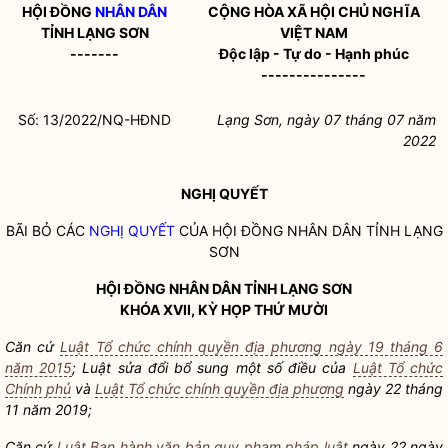
HỘI ĐỒNG
NHÂN DÂN
CỘNG HÒA XÃ HỘI CHỦ NGHĨA
TỈNH LẠNG SƠN
VIỆT NAM
-------
Độc lập - Tự do - Hạnh phúc
---------------
Số: 13/2022/NQ-HĐND
Lạng Sơn, ngày 07 tháng 07 năm
2022
NGHỊ QUYẾT
BÃI BỎ CÁC
NGHỊ QUYẾT
CỦA HỘI ĐỒNG
NHÂN DÂN
TỈNH LẠNG
SƠN
HỘI ĐỒNG
NHÂN DÂN
TỈNH LẠNG SƠN
KHÓA XVII, KỲ HỌP THỨ MƯỜI
Căn cứ
Luật Tổ chức chính quyền địa phương ngày 19 tháng 6
năm 2015
; Luật sửa đổi bổ sung một số điều của
Luật Tổ chức
Chính phủ
và
Luật Tổ chức chính quyền địa phương
ngày 22 tháng
11 năm 2019;
Căn cứ
Luật Ban hành văn bản quy phạm pháp luật
ngày 22 ngày