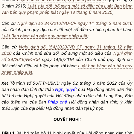
6 năm 2015;
Luật sửa đổi, bổ sung một số điều của Luật Ban hành
văn bản quy phạm pháp luật ngày 18 tháng 6 năm 2020
;
Căn cứ
Nghị định số 34/2016/NĐ-CP ngày 14 tháng 5 năm 2016
của Chính phủ quy định chi tiết một số điều và biện pháp thi hành
Luật Ban hành văn bản quy phạm pháp luật
;
Căn cứ
Nghị định số 154/2020/NĐ-CP ngày 31 tháng 12 năm
2020
của Chính phủ sửa đổi, bổ sung một số điều của
Nghị định
số 34/2016/NĐ-CP
ngày 14/5/2016 của Chính phủ quy định chi
tiết một số điều và biện pháp thi hành
Luật ban hành văn bản quy
phạm pháp luật
;
Xét Tờ trình số 56/TTr-UBND ngày 02 tháng 6 năm 2022 của Ủy
ban nhân dân tỉnh dự thảo
Nghị quyết
của Hội đồng nhân dân tỉnh
bãi bỏ các
Nghị quyết
của Hội đồng nhân dân tỉnh Lạng Sơn; Báo
cáo thẩm tra của Ban
Pháp chế
Hội đồng nhân dân tỉnh; ý kiến
thảo luận của
đại biểu Hội đồng nhân dân
tại kỳ họp.
QUYẾT NGHỊ:
Điều 1.
Bãi bỏ toàn bộ 11
Nghị quyết
của Hội đồng
nhân dân
tỉnh