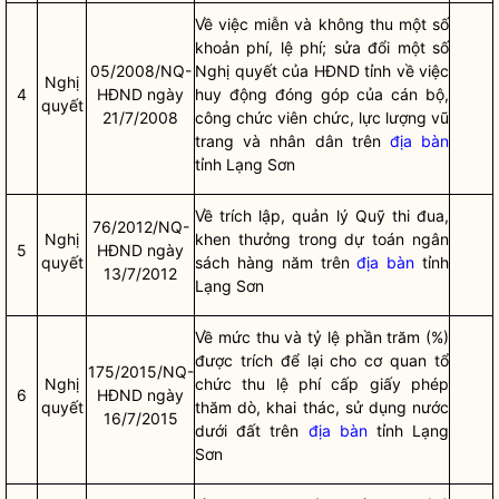
Về việc miễn và không thu một số
khoản phí, lệ phí; sửa đổi một số
05/2008/NQ-
Nghị quyết
của HĐND tỉnh về việc
Nghị
4
HĐND ngày
huy động đóng góp của cán bộ,
quyết
21/7/2008
công chức viên chức, lực lượng vũ
trang và
nhân dân
trên
địa bàn
tỉnh Lạng Sơn
Về trích lập, quản lý Quỹ thi đua,
76/2012/NQ-
Nghị
khen thưởng trong dự toán ngân
5
HĐND ngày
quyết
sách hàng năm trên
địa bàn
tỉnh
13/7/2012
Lạng Sơn
Về mức thu và tỷ lệ phần trăm (%)
được trích để lại cho cơ quan tổ
175/2015/NQ-
Nghị
chức thu lệ phí cấp giấy phép
6
HĐND ngày
quyết
thăm dò, khai thác, sử dụng nước
16/7/2015
dưới đất trên
địa bàn
tỉnh Lạng
Sơn