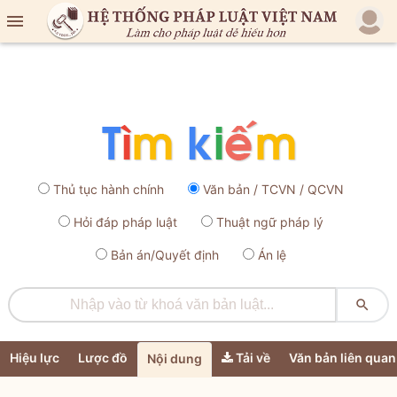

Thủ tục hành chính
Văn bản / TCVN / QCVN
Hỏi đáp pháp luật
Thuật ngữ pháp lý
Bản án/Quyết định
Án lệ

Hiệu lực
Lược đồ
Tải về
Văn bản liên quan
Nội dung