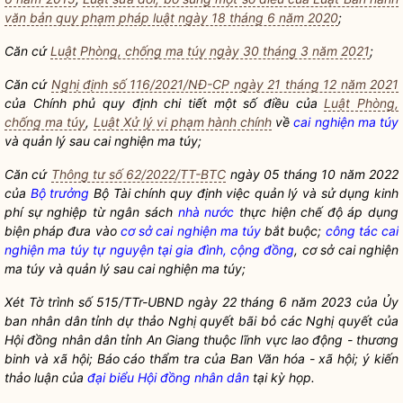
văn bản quy phạm pháp luật ngày 18 tháng 6 năm 2020
;
Căn cứ
Luật Phòng, chống ma túy ngày 30 tháng 3 năm 2021
;
Căn cứ
Nghị định số 116/2021/NĐ-CP ngày 21 tháng 12 năm 2021
của Chính phủ quy định chi tiết một số điều của
Luật Phòng,
chống ma túy
,
Luật Xử lý vi phạm hành chính
về
cai nghiện ma túy
và quản lý sau
cai nghiện ma túy
;
Căn cứ
Thông tư số 62/2022/TT-BTC
ngày 05 tháng 10 năm 2022
của
Bộ trưởng
Bộ Tài chính quy định việc quản lý và sử dụng kinh
phí sự nghiệp từ ngân sách
nhà nước
thực hiện chế độ áp dụng
biện pháp đưa vào
cơ sở cai nghiện ma túy
bắt buộc;
công tác
cai
nghiện ma túy tự nguyện tại gia đình, cộng đồng
,
cơ sở cai nghiện
ma túy
và quản lý sau cai nghiện ma túy;
Xét Tờ trình số 515/TTr-UBND ngày 22 tháng 6 năm 2023 của Ủy
ban nhân dân tỉnh dự thảo
Nghị quyết
bãi bỏ các
Nghị quyết
của
Hội đồng nhân dân tỉnh An Giang thuộc lĩnh vực lao động - thương
binh và xã hội; Báo cáo thẩm tra của Ban Văn hóa - xã hội; ý kiến
thảo luận của
đại biểu Hội đồng nhân dân
tại kỳ họp.