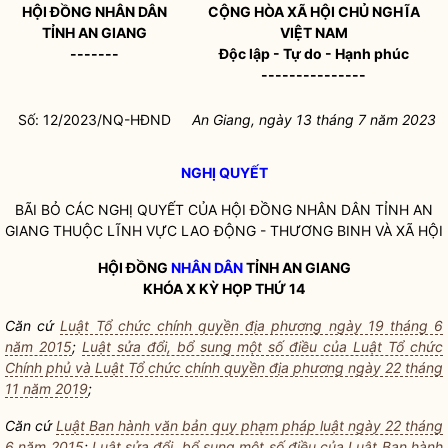
HỘI ĐỒNG
NHÂN DÂN
CỘNG HÒA XÃ HỘI CHỦ NGHĨA
TỈNH AN GIANG
VIỆT NAM
-------
Độc lập - Tự do - Hạnh phúc
---------------
Số: 12/2023/NQ-HĐND
An Giang, ngày 13 tháng 7 năm 2023
NGHỊ QUYẾT
BÃI BỎ CÁC
NGHỊ QUYẾT
CỦA HỘI ĐỒNG
NHÂN DÂN
TỈNH AN
GIANG THUỘC LĨNH VỰC LAO ĐỘNG - THƯƠNG BINH VÀ XÃ HỘI
HỘI ĐỒNG
NHÂN DÂN
TỈNH AN GIANG
KHÓA X KỲ HỌP THỨ 14
Căn cứ
Luật Tổ chức chính quyền địa phương ngày 19 tháng 6
năm 2015
;
Luật sửa đổi, bổ sung một số điều của Luật Tổ chức
Chính phủ và Luật Tổ chức chính quyền địa phương ngày 22 tháng
11 năm 2019
;
Căn cứ
Luật Ban hành văn bản quy phạm pháp luật ngày 22 tháng
6 năm 2015
;
Luật sửa đổi, bổ sung một số điều của Luật Ban hành