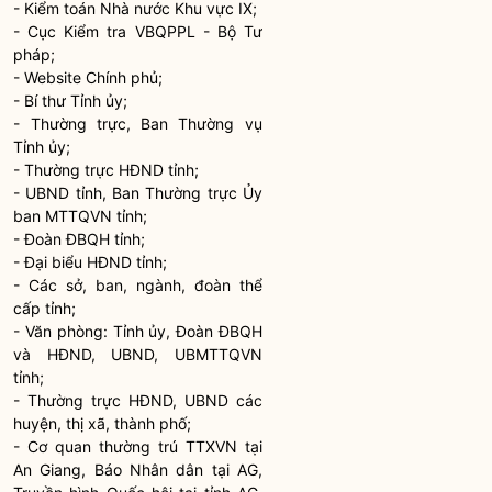
- Kiểm toán Nhà nước Khu vực IX;
- Cục Kiểm tra VBQPPL - Bộ Tư
pháp;
- Website Chính phủ;
- Bí thư Tỉnh ủy;
- Thường trực, Ban Thường vụ
Tỉnh ủy;
- Thường trực HĐND tỉnh;
- UBND tỉnh, Ban Thường trực Ủy
ban MTTQVN tỉnh;
- Đoàn ĐBQH tỉnh;
- Đại biểu HĐND tỉnh;
- Các sở, ban, ngành, đoàn thể
cấp tỉnh;
- Văn phòng: Tỉnh ủy, Đoàn ĐBQH
và HĐND, UBND, UBMTTQVN
tỉnh;
- Thường trực HĐND, UBND các
huyện, thị
xã
, thành phố;
- Cơ quan thường trú TTXVN tại
An Giang, Báo
Nhân dân
tại AG,