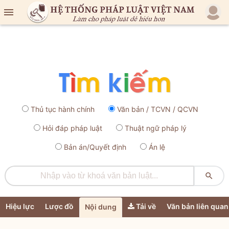

Thủ tục hành chính
Văn bản / TCVN / QCVN
Hỏi đáp pháp luật
Thuật ngữ pháp lý
Bản án/Quyết định
Án lệ

Hiệu lực
Lược đồ
Tải về
Văn bản liên quan
Nội dung