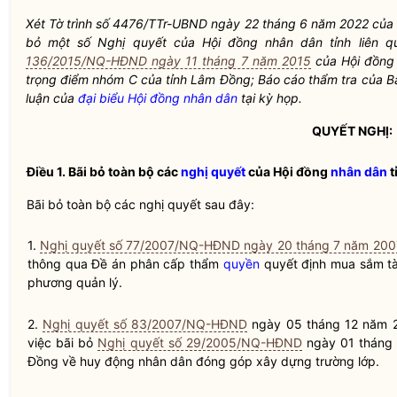
Xét Tờ trình số 4476/TTr-UBND ngày 22 tháng 6 năm 2022 của 
bỏ một số
Nghị quyết
của Hội đồng nhân dân tỉnh liên q
136/2015/NQ-HĐND ngày 11 tháng 7 năm 2015
của Hội đồng 
trọng điểm nhóm C của tỉnh Lâm Đồng; Báo cáo thẩm tra của 
luận của
đại biểu Hội đồng nhân dân
tại kỳ họp.
QUYẾT NGHỊ:
Điều 1.
Bãi bỏ toàn bộ các
nghị quyết
của Hội đồng
nhân dân
t
Bãi bỏ toàn bộ các
nghị quyết
sau đây:
1.
Nghị quyết số 77/2007/NQ-HĐND ngày 20 tháng 7 năm 200
thông qua Đề án phân cấp thẩm
quyền
quyết định mua sắm tài
phương quản lý.
2.
Nghị quyết số 83/2007/NQ-HĐND
ngày 05 tháng 12 năm 
việc bãi bỏ
Nghị quyết số 29/2005/NQ-HĐND
ngày 01 tháng
Đồng về huy động
nhân dân
đóng góp xây dựng trường lớp.