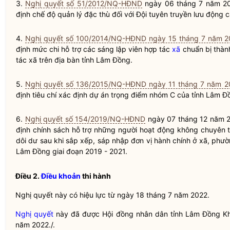
3.
Nghị quyết số 51/2012/NQ-HĐND
ngày 06 tháng 7 năm 2
định chế độ quản lý đặc thù đối với Đội tuyên truyền lưu động 
4.
Nghị quyết số 100/2014/NQ-HĐND ngày 15 tháng 7 năm 2
định mức chi hỗ trợ các sáng lập viên hợp tác
xã
chuẩn bị thành
tác
xã
trên
địa bàn
tỉnh Lâm Đồng.
5.
Nghị quyết số 136/2015/NQ-HĐND ngày 11 tháng 7 năm 2
định tiêu chí xác định dự án trọng điểm nhóm C của tỉnh Lâm Đ
6.
Nghị quyết số 154/2019/NQ-HĐND
ngày 07 tháng 12 năm 
định chính sách hỗ trợ những người hoạt động không chuyên tr
dôi dư sau khi sắp xếp, sáp nhập đơn vị hành chính ở xã, phườn
Lâm Đồng giai đoạn 2019 - 2021.
Điều 2.
Điều khoản
thi hành
Nghị quyết
này có hiệu lực từ ngày 18 tháng 7 năm 2022.
Nghị quyết
này đã được Hội đồng
nhân dân
tỉnh Lâm Đồng Kh
năm 2022./.