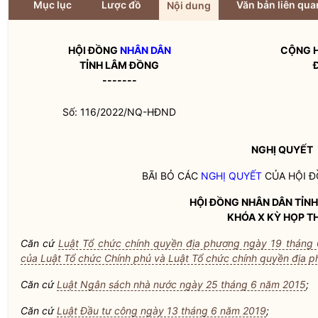
Mục lục
Lược đồ
Văn bản liên qua
Nội dung
HỘI ĐỒNG
NHÂN DÂN
CỘNG H
TỈNH LÂM ĐỒNG
-------
Số: 116/2022/NQ-HĐND
NGHỊ QUYẾT
BÃI BỎ CÁC
NGHỊ QUYẾT
CỦA HỘI 
HỘI ĐỒNG
NHÂN DÂN
TỈNH
KHÓA X KỲ HỌP T
Căn cứ
Luật Tổ chức chính quyền địa phương ngày 19 tháng
của Luật Tổ chức Chính phủ và Luật Tổ chức chính quyền địa 
Căn cứ
Luật Ngân sách nhà nước ngày 25 tháng 6 năm 2015
;
Căn cứ
Luật Đầu tư công ngày 13 tháng 6 năm 2019
;