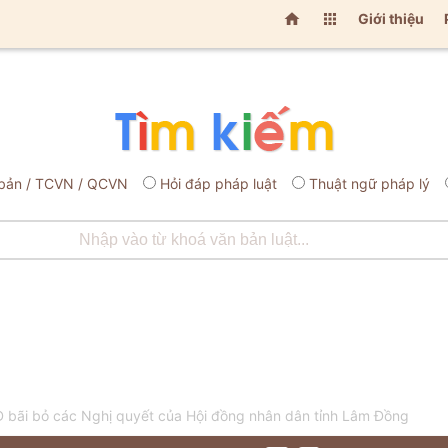


Giới thiệu
bản / TCVN / QCVN
Hỏi đáp pháp luật
Thuật ngữ pháp lý
bãi bỏ các Nghị quyết của Hội đồng nhân dân tỉnh Lâm Đồng