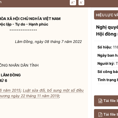
n
+
-
A
A
HIỆU LỰC V
ÒA XÃ HỘI CHỦ NGHĨA VIỆT NAM
Độc lập - Tự do - Hạnh phúc
Nghị quy
---------------
Hội đồng
Lâm Đồng, ngày 08 tháng 7 năm 2022
Số hiệu:
11
Ngày ban h
Người ký:
T
ĐỒNG
NHÂN DÂN
TỈNH
Số công bá
 LÂM ĐỒNG
Tình trạng 
HỨ 6
 6 năm 2015
;
Luật sửa đổi, bổ sung một số điều
phương ngày 22 tháng 11 năm 2019
;
Tải file
Tải fil