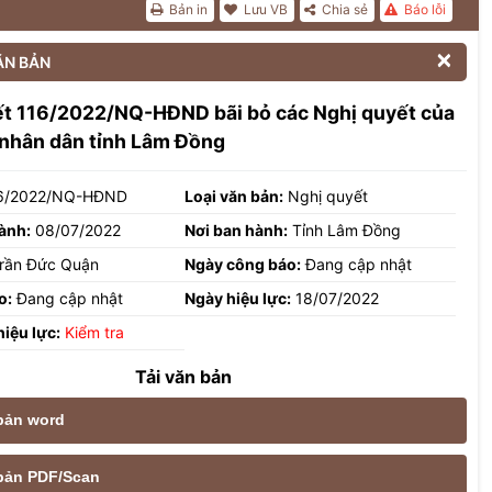
Bản in
Lưu VB
Chia sẻ
Báo lỗi

ĂN BẢN
ết 116/2022/NQ-HĐND bãi bỏ các Nghị quyết của
 nhân dân tỉnh Lâm Đồng
6/2022/NQ-HĐND
Loại văn bản:
Nghị quyết
ành:
08/07/2022
Nơi ban hành:
Tỉnh Lâm Đồng
rần Đức Quận
Ngày công báo:
Đang cập nhật
o:
Đang cập nhật
Ngày hiệu lực:
18/07/2022
hiệu lực:
Kiểm tra
Tải văn bản
 bản word
e bản PDF/Scan