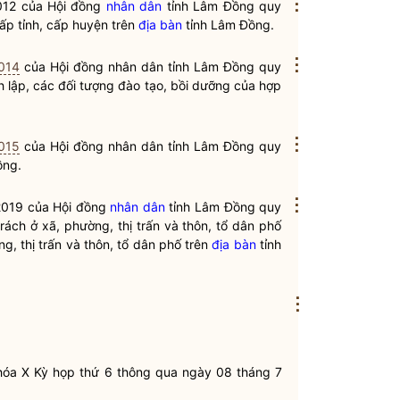
⋮
012 của Hội đồng
nhân dân
tỉnh Lâm Đồng quy
cấp tỉnh, cấp huyện trên
địa bàn
tỉnh Lâm Đồng.
⋮
014
của Hội đồng
nhân dân
tỉnh Lâm Đồng quy
 lập, các đối tượng đào tạo, bồi dưỡng của hợp
⋮
015
của Hội đồng
nhân dân
tỉnh Lâm Đồng quy
ồng.
⋮
2019 của Hội đồng
nhân dân
tỉnh Lâm Đồng quy
ách ở xã, phường, thị trấn và thôn, tổ dân phố
g, thị trấn và thôn, tổ dân phố trên
địa bàn
tỉnh
⋮
óa X Kỳ họp thứ 6 thông qua ngày 08 tháng 7