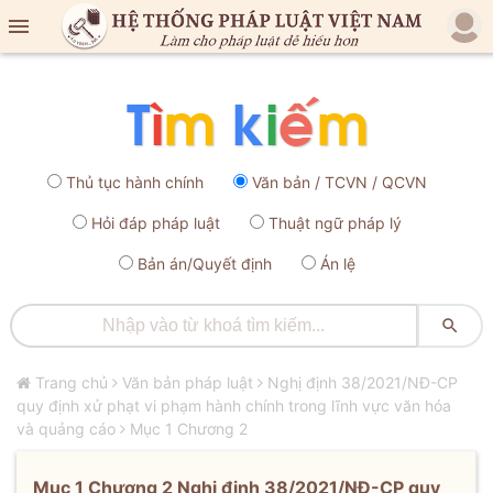

Thủ tục hành chính
Văn bản / TCVN / QCVN
Hỏi đáp pháp luật
Thuật ngữ pháp lý
Bản án/Quyết định
Án lệ

Trang chủ
Văn bản pháp luật
Nghị định 38/2021/NĐ-CP
quy định xử phạt vi phạm hành chính trong lĩnh vực văn hóa
và quảng cáo
Mục 1 Chương 2
Mục 1 Chương 2 Nghị định 38/2021/NĐ-CP quy