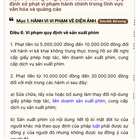
định xử phạt vi phạm hành chính trong lĩnh vực
văn hóa và quảng cáo
Mục 1. HÀNH VI VI PHẠM VỀ ĐIỆN ẢNH
⋮
Sửa đổi, Bổ sung
Điều 6. Vi phạm quy định về
sản xuất phim
⋮
1. Phạt tiền từ 5.000.000 đồng đến 10.000.000 đồng đối
⋮
với hành vi kê khai không trung thực trong hồ sơ đề nghị
cấp giấy phép hợp tác,
liên doanh
sản xuất phim
, cung
cấp dịch vụ
sản xuất phim
.
2. Phạt tiền từ 10.000.000 đồng đến 20.000.000 đồng
⋮
đối với một trong các hành vi sau đây:
a) Sửa chữa, tẩy xóa hoặc bổ sung làm thay đổi nội dung
⋮
giấy phép hợp tác,
liên doanh
sản xuất phim
, cung cấp
dịch vụ
sản xuất phim
;
b)
Sản xuất phim
có nội dung tiết lộ bí mật đời tư của
⋮
người khác mà theo quy định của pháp
luật
phải được sự
đồng ý của người đó nhưng không được sự đồng ý của
người đó.