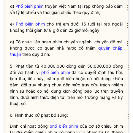
đ)
Phổ biến phim
truyện Việt Nam tại rạp không bảo đảm
⋮
về tỷ lệ chiếu và thời gian chiếu theo quy định;
e)
Phổ biến phim
cho trẻ em dưới 16 tuổi tại rạp ngoài
⋮
khoảng thời gian từ 8 giờ đến 22 giờ mỗi ngày;
g)
Tổ chức
liên hoan phim chuyên ngành, chuyên đề mà
⋮
không được cơ quan nhà nước có thẩm
quyền
chấp
thuận
theo quy định.
5. Phạt tiền từ 40.000.000 đồng đến 50.000.000 đồng
⋮
đối với hành vi
phổ biến phim
đã có quyết định thu hồi,
tịch thu, tiêu hủy, cấm phổ biến hoặc có nội dung khiêu
dâm, đồi trụy nhưng chưa đến mức truy cứu trách nhiệm
hình sự hoặc có nội dung kích động bạo lực trên truyền
hình, dưới hình thức điện tử, trên môi trường mạng và kỹ
thuật số.
6. Hình thức xử phạt bổ sung:
⋮
Đình chỉ hoạt động
phổ biến phim
của cơ sở chiếu phim
tại địa điểm chiếu phim có hành vi vi phạm từ 01 tháng