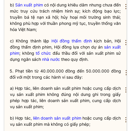
b)
Sản xuất phim
có nội dung khiêu dâm nhưng chưa đến
⋮
mức truy cứu trách nhiệm hình sự; kích động bạo lực;
truyền bá tệ nạn xã hội; hủy hoại môi trường sinh thái;
không phù hợp với thuần phong mỹ tục, truyền thống văn
hóa Việt Nam;
c) Không thành lập
Hội đồng thẩm định
kịch bản,
Hội
⋮
đồng thẩm định
phim, Hội đồng lựa chọn dự án
sản xuất
phim
; không
tổ chức
đấu thầu đối với
sản xuất phim
sử
dụng ngân sách
nhà nước
theo quy định.
5. Phạt tiền từ 40.000.000 đồng đến 50.000.000 đồng
⋮
đối với một trong các hành vi sau đây:
a) Hợp tác,
liên doanh
sản xuất phim
hoặc cung cấp dịch
⋮
vụ
sản xuất phim
không đúng nội dung ghi trong giấy
phép hợp tác,
liên doanh
sản xuất phim
, cung cấp dịch
vụ
sản xuất phim
;
b) Hợp tác,
liên doanh
sản xuất phim
hoặc cung cấp dịch
⋮
vụ
sản xuất phim
mà không có giấy phép;