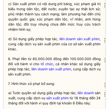
c)
Sản xuất phim
có nội dung phỉ báng, xúc phạm giá trị
⋮
biểu trưng
dân tộc
, đất nước; xuyên tạc sự thật lịch sử;
phủ nhận thành tựu cách mạng; làm phương hại đến chủ
quyền
quốc gia
; xúc phạm
dân tộc
, vĩ nhân, anh hùng
dân tộc
; đồi trụy nhưng chưa đến mức truy cứu trách
nhiệm hình sự;
d) Sử dụng giấy phép hợp tác,
liên doanh
sản xuất phim
,
⋮
cung cấp dịch vụ
sản xuất phim
của cơ sở
sản xuất phim
khác.
6. Phạt tiền từ 80.000.000 đồng đến 100.000.000 đồng
⋮
đối với hành vi cho
tổ chức
, cá nhân khác sử dụng giấy
phép hợp tác,
liên doanh
sản xuất phim
, cung cấp dịch vụ
sản xuất phim
.
7. Hình thức xử phạt bổ sung:
⋮
a) Tước quyền sử dụng giấy phép hợp tác,
liên doanh
sản
⋮
xuất, cung cấp dịch vụ
sản xuất phim
từ 18 tháng đến 24
tháng đối với hành vi quy định tại khoản 6 Điều này;