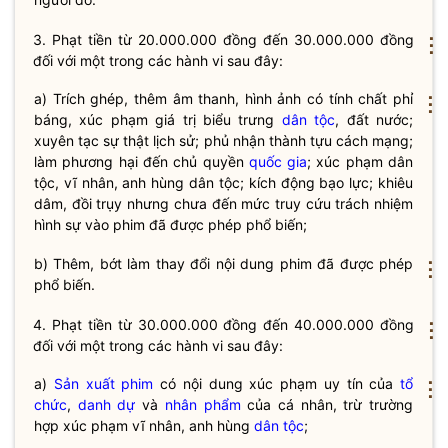
3. Phạt tiền từ 20.000.000 đồng đến 30.000.000 đồng
⋮
đối với một trong các hành vi sau đây:
a) Trích ghép, thêm âm thanh, hình ảnh có tính chất phỉ
⋮
báng, xúc phạm giá trị biểu trưng
dân tộc
, đất nước;
xuyên tạc sự thật lịch sử; phủ nhận thành tựu cách mạng;
làm phương hại đến chủ quyền
quốc gia
; xúc phạm
dân
tộc
, vĩ nhân, anh hùng
dân tộc
; kích động bạo lực; khiêu
dâm, đồi trụy nhưng chưa đến mức truy cứu trách nhiệm
hình sự vào phim đã được phép phổ biến;
b) Thêm, bớt làm thay đổi nội dung phim đã được phép
⋮
phổ biến.
4. Phạt tiền từ 30.000.000 đồng đến 40.000.000 đồng
⋮
đối với một trong các hành vi sau đây:
a)
Sản xuất phim
có nội dung xúc phạm uy tín của
tổ
⋮
chức
,
danh dự
và
nhân phẩm
của cá nhân, trừ trường
hợp xúc phạm vĩ nhân, anh hùng
dân tộc
;