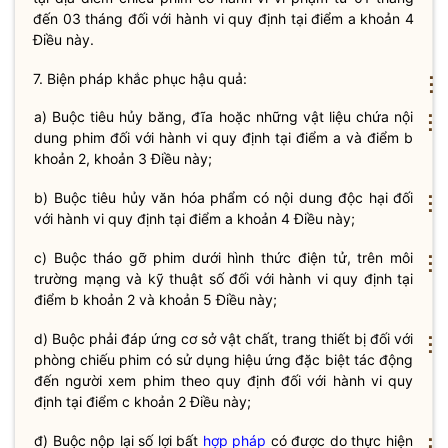
đến 03 tháng đối với hành vi quy định tại điểm a khoản 4
Điều này.
7. Biện pháp khắc phục hậu quả:
⋮
a) Buộc tiêu hủy băng, đĩa hoặc những vật liệu chứa nội
⋮
dung phim đối với hành vi quy định tại điểm a và điểm b
khoản 2, khoản 3 Điều này;
b) Buộc tiêu hủy văn hóa phẩm có nội dung độc hại đối
⋮
với hành vi quy định tại điểm a khoản 4 Điều này;
c) Buộc tháo gỡ phim dưới hình thức điện tử, trên môi
⋮
trường mạng và kỹ thuật số đối với hành vi quy định tại
điểm b khoản 2 và khoản 5 Điều này;
d) Buộc phải đáp ứng cơ sở vật chất, trang thiết bị đối với
⋮
phòng chiếu phim có sử dụng hiệu ứng đặc biệt tác động
đến người xem phim theo quy định đối với hành vi quy
định tại điểm c khoản 2 Điều này;
đ) Buộc nộp lại số lợi bất
hợp pháp
có được do thực hiện
⋮